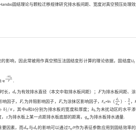
ansbo固结理论与颗粒迁移规律研究排水板间距、宽度对真空预压处理
效应的影响，因此常被用作真空预压法固结变形计算的理论依据，固结度
U
t
−
8
T
h
1-e
.
-
8
T
h
F
F
时长，
d
为有效排水直径（本文中取排水板间距）；
F
为排水板间距、涂
d
e
F
e
3
d
e
影响因子，
F
为井阻影响因子，
F
为涂抹区影响因子，
F
=ln（
）-
，
F
r
F
s
d
e
d
w
3
4
r
s
n
4
d
w
+
)
/
b
π
，其中
a
和
b
分别为排水板的宽度和厚度；
k
为未扰动区的水平渗
π
k
h
h
度，
z
为排水板上某一点距排水板底部的距离，
q
为排水板排水通量.
z
q
w
w
重要因素，而
d
与
d
的影响可以通过
T
/F
作为表征参数应用到固结效率的
d
w
d
e
w
e
h