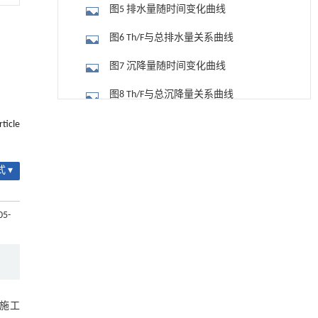
图5 排水量随时间变化曲线
图6 Th/F与总排水量关系曲线
图7 沉降量随时间变化曲线
图8 Th/F与总沉降量关系曲线
用于宽浓度范围高效捕集CO₂及低能耗再生的新
[1]
2.3.2 土体含水率
rticle
型酮基IPDA相变吸收剂
Engineering
. 2026, Vol.58(3): 1-303
图9 不同位置处含水率曲线
https://doi.org/10.1016/j.eng.2025.05.008
 ▾
2.3.3 十字板抗剪强度
基于均相催化剂的两段式水热液化实现丙烯腈-
[2]
丁二烯-苯乙烯共聚物的分步脱氮与液化
图10 不同位置处十字板抗剪强度
05-
Engineering
. 2026, Vol.58(3): 1-303
2.3.4 颗粒分析结果
https://doi.org/10.1016/j.eng.2025.12.037
图11 颗粒分析曲线以及粒组划分
基于机器学习揭示二氢杨梅素抑制TGF-β/ALK5
[3]
信号通路治疗肺纤维化的新机制
3 结 论
Engineering
. 2026, Vol.58(3): 1-303
施工
https://doi.org/10.1016/j.eng.2025.10.017