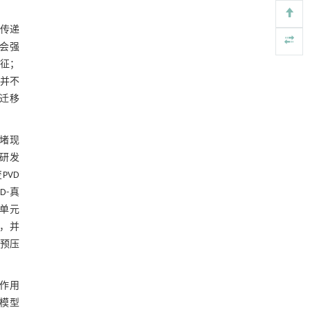
参考文献
基于检流计的无对准误差全原位成像与激光加
[4]
板传递
基金资助
工系统及其在泛半导体制造中的应用
会强
Engineering
. 2026, Vol.58(3): 1-303
征；
https://doi.org/10.1016/j.eng.2025.07.041
并不
内置陶瓷驱动单元的厘米级可重构压电机器人
[5]
向迁移
Engineering
. 2026, Vol.58(3): 1-303
https://doi.org/10.1016/j.eng.2025.06.043
堵现
研发
PVD
D-真
结单元
度，并
预压
作用
压模型