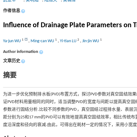
武亚军
,
吴明灿
,
陆逸天
,
吴锦津
作者信息
+
Influence of Drainage Plate Parameters on 
1
1
2
1
Ya-jun WU
,
Ming-can WU
,
Yi-tian LU
,
Jin-jin WU
Author information
+
文章历史
+
摘要
为进一步优化预制排水板(PVD)布置方式，探讨PVD参数对真空固结效
证PVD材料用量相同的同时，适当调整PVD的宽度与间距以提高真空固
参数进行固结分析.比较不同参数的PVD，真空固结过程排水量、表层
距分别为25和17 mm的PVD可以有效地提高真空固结效率，相比传统
度沿深度和径向的衰减.由此，可得出在耗材一定的情况下，采用小宽度