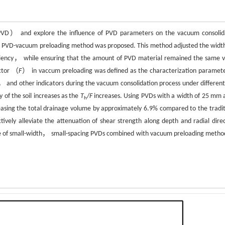
s （PVD） and explore the influence of PVD parameters on the vacuum consolid
g PVD-vacuum preloading method was proposed. This method adjusted the widt
iciency， while ensuring that the amount of PVD material remained the same v
ctor （
F
） in vaccum preloading was defined as the characterization paramete
， and other indicators during the vacuum consolidation process under differen
 of the soil increases as the
T
/
F
increases. Using PVDs with a width of 25 mm 
h
easing the total drainage volume by approximately 6.9% compared to the tradit
vely alleviate the attenuation of shear strength along depth and radial direc
se of small-width， small-spacing PVDs combined with vacuum preloading metho