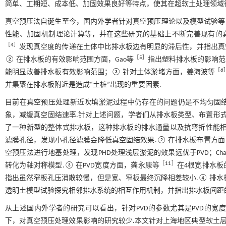
简单、工期短、成本低、加固效果良好等特点，使其在超软土处理领域
真空预压法自诞生至今，国内外学者针对真空预压理论以及模型试验等
性能、加固机制理论计算等，并在这些研究的基础上不断完善现有的
［
4
］
发现真空度的传递在土体中比排水板边有明显的滞后性，并指出真
［
5
］
② 在排水板的有效影响范围方面，Gao等
指出塑料排水板的影响范
［
6
能明显改善排水板有效影响范围；③ 针对土体淤堵方面，姜海波等
并集聚在排水板附近是造成“土桩”出现的重要因素.
目前在真空预压处理新近吹填淤泥过程中仍存在的问题仍是不均匀固
象，减缓真空固结速率.针对上述问题，学者们从排水板类型、布置形
了一种新型的整体式排水板，这种排水板的排水通量以及抗弯折性能相
滤膜孔径，发现小孔径滤膜会降低真空固结效果.② 在排水板布置方面，有
空预压法进行地基处理，发现PHD处理浅层淤泥的效果远优于PVD；Cha
［
11
］
转化为轴对称模型.③ 在PVD宽度方面，龚永康等
在4根宽排水板
指出虽然窄板孔压消散较慢，但是宽、窄板最终沉降相差较小.④ 排
透明土模型试验探究相邻排水系统的相互作用机制，并指出排水板间距
从上述国内外学者的研究可以看出，针对PVD的参数尤其是PVD的
下，对真空预压处理效果影响的研究较少.本文针对上海地区典型软土层