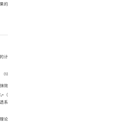
效果的
的计
(1)
抹效
F
=（
s
透系
理论