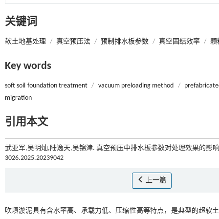
关键词
软土地基处理
/
真空预压法
/
预制排水板参数
/
真空固结效率
/
颗
Key words
soft soil foundation treatment
/
vacuum preloading method
/
prefabricat
migration
引用本文
武亚军,吴明灿,陆逸天,吴锦津. 真空预压中排水板参数对处理效果的影响[J
3026.2025.20239042
上一篇
吹填淤泥具有含水率高、承载力低、压缩性高等特点，是典型的超软土