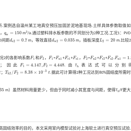
析.案例选自温州某工地真空预压加固淤泥地基现场.土样具体参数取值
=
150
3
d，
q
m
/a.通过塑料排水板参数的不同划分为2种工况.工况1：PV
q
w
=
150
w
=
0.7
=
0.035
=
20
D间距
d
m，等效直径
d
m，插板深度
L
m.比较
d
e
2
=
0.7
d
w
2
=
0.035
L
2
=
20
e
2
w
2
2
=
1
况2的各影响系数
F
和
F
，
F
=
F
+
F
+
F
，
F
=
F
+
F
+
F
.
F
F
1
F
2
F
1
F
n
1
F
r
1
F
s
1
F
2
F
n
2
F
r
2
F
s
2
F
n
1
=
1.90
1
2
1
n
1
r
1
s
1
2
n
2
r
2
s
2
n
1
=
4.147
,
=
4.448
；因此
F
F
.由
T
表达式可以分别
F
1
=
4.147
,
F
2
=
4.448
1
2
h
−
3
/
=
8.38
×
10
t
；
T
F
t
.据此可计算得2种工况达到80%固结度所需
T
h
2
/
F
2
=
8.38
×
10
-
3
t
h
2
2
035
m）虽然材料用量更少，但由于同时减小其宽度与间距，使得
T
/
F
更大
h
提高固结效率的目的，本文采用室内模型试验对上海软土进行真空预压试验.