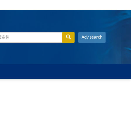
Adv search