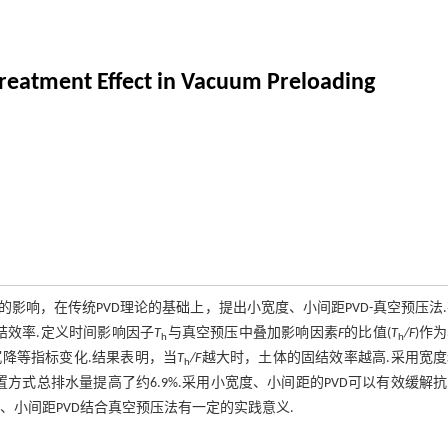
Treatment Effect in Vacuum Preloading
果的影响，在传统PVD理论的基础上，提出小宽度、小间距PVD-真空预压法
结效率.定义时间影响因子
T
与真空预压中叠加影响因素
F
的比值(
T
/F
)作
h
h
沉降等指标变化.结果表明，当
T
/F
越大时，土体的固结效率越高.采用宽
h
布置方式总排水量提高了约6.9%.采用小宽度、小间距的PVD可以有效缓解
、小间距PVD结合真空预压法有一定的实践意义.