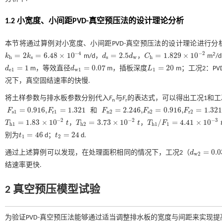
1.2 小宽度、小间距PVD-真空预压法的设计理论分析
本节将通过算例对小宽度、小间距PVD-真空预压法的设计理论进行分
−
4
−
2
=
2
=
6.48
×
10
=
2.5
=
1.829
×
10
2
k
k
m/d，
d
d
，
C
m
/
k
h
=
2
k
s
=
6.48
×
10
-
4
d
s
=
2.5
d
w
C
h
=
1.829
×
10
-
2
h
s
s
w
h
=
1
=
0.07
=
20
d
m，等效直径
d
m，插板深度
L
m；工况2：PV
d
e
1
=
1
d
w
1
=
0.07
L
1
=
20
e
1
w
1
1
况下，真空固结速率的快慢.
将土样参数与排水板参数分别代入
F
与
F
的表达式，可以得出工况1和工
n
r
=
0.916
,
=
1.321
=
2.246
,
=
0.916
,
=
1.321
F
F
和
F
F
F
F
s
1
=
0.916
,
F
r
1
=
1.321
F
n
2
=
2.246
,
F
s
2
=
0.916
,
F
r
2
=
1.321
s
1
r
1
n
2
s
2
r
2
−
2
−
2
−
3
=
1.83
×
10
=
3.73
×
10
/
=
4.41
×
10
T
t
，
T
t
，
T
F
T
h
1
=
1.83
×
10
-
2
t
T
h
2
=
3.73
×
10
-
2
t
T
h
1
/
F
1
=
4.41
×
10
-
3
t
h
1
h
2
h
1
1
=
46
=
24
别为
t
d；
t
d.
t
1
=
46
t
2
=
24
1
2
=
0.
通过上述算例可以发现，在处理面积相同的情况下，工况2（
d
d
w
2
=
0.035
w
2
结速率更快.
2 真空预压模型试验
为验证PVD-真空预压法能够通过适当调整排水板的宽度与间距来实现