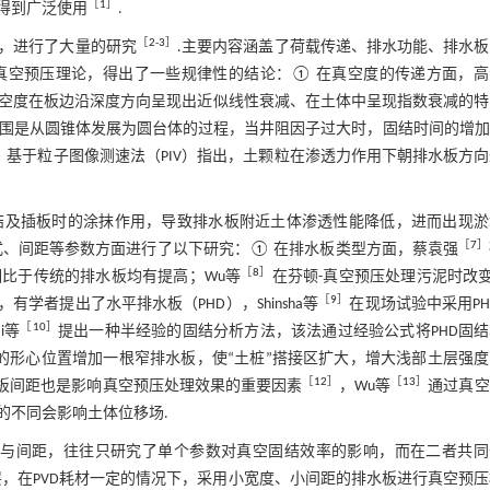
［
1
］
得到广泛使用
.
［
2
-
3
］
，进行了大量的研究
.主要内容涵盖了荷载传递、排水功能、排水
真空预压理论，得出了一些规律性的结论：① 在真空度的传递方面，高
空度在板边沿深度方向呈现出近似线性衰减、在土体中呈现指数衰减的特
围是从圆锥体发展为圆台体的过程，当井阻因子过大时，固结时间的增加
］
基于粒子图像测速法（PIV）指出，土颗粒在渗透力作用下朝排水板方
结及插板时的涂抹作用，导致排水板附近土体渗透性能降低，进而出现淤
［
7
］
式、间距等参数方面进行了以下研究：① 在排水板类型方面，蔡袁强
［
8
］
比于传统的排水板均有提高；Wu等
在芬顿-真空预压处理污泥时改变
［
9
］
学者提出了水平排水板（PHD），Shinsha等
在现场试验中采用PH
［
10
］
i等
提出一种半经验的固结分析方法，该法通过经验公式将PHD固
的形心位置增加一根窄排水板，使“土桩”搭接区扩大，增大浅部土层强
［
12
］
［
13
］
水板间距也是影响真空预压处理效果的重要因素
，Wu等
通过真空
的不同会影响土体位移场.
宽度与间距，往往只研究了单个参数对真空固结效率的影响，而在二者共同
，在PVD耗材一定的情况下，采用小宽度、小间距的排水板进行真空预