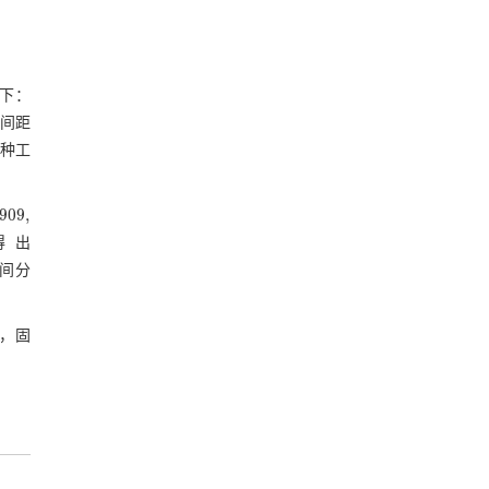
如下：
D间距
2种工
.909
,
9
,
得出
时间分
，固