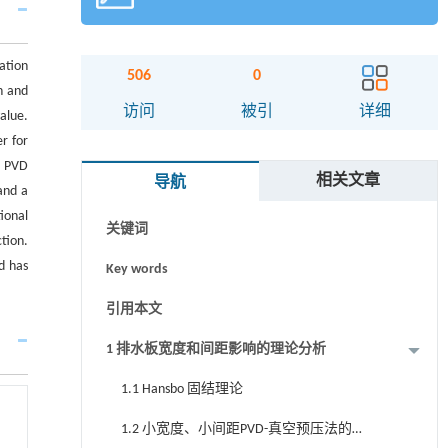
ation
506
0
h and
摘要
访问
被引
详细
alue.
r for
Abstract
t PVD
相关文章
导航
Graphical abstract
and a
ional
关键词
tion.
d has
Key words
引用本文
1 排水板宽度和间距影响的理论分析
1.1 Hansbo 固结理论
1.2 小宽度、小间距PVD-真空预压法的