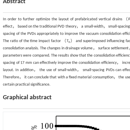
Abstract
In order to further optimize the layout of prefabricated vertical drain
effect， based on the traditional PVD theory， a small-width， small-spacin
spacing of the PVDs appropriately to improve the vacuum consolidation eff
The ratio of the time impact factor （
T
） and superimposed influencing fa
h
consolidation analysis. The changes in drainage volume， surface settlement
parameters were compared. The results show that the consolidation efficiency
spacing of 17 mm can effectively improve the consolidation efficiency， incr
layout. In addition， the use of small-width， small-spacing PVDs can effecti
Therefore， it can conclude that with a fixed material consumption， the u
certain practical significance.
Graphical abstract