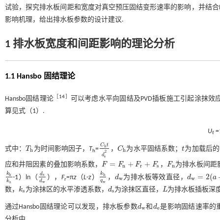
试验，探究排水板间距和宽度对真空预压固结变形速率的影响，并结合H
影响机理，给出排水板参数的设计建议.
1 排水板宽度和间距影响的理论分析
1.1 Hansbo 固结理论
［
14
］
Hansbo固结理论
可以考虑水平向固结及PVD插板施工引起涂抹
算见
式（1）
.
U
=
t
C
t
h
式中：
T
为时间影响因子，
T
=
，
C
为水平固结系数；
t
为加载后的
T
h
C
h
t
d
e
2
C
h
t
h
h
h
2
d
e
=
+
+
应和井阻因素的叠加影响系数，
F
F
F
F
，
F
为排水板间距
F
=
F
n
+
F
r
+
F
s
F
n
n
r
s
n
k
k
d
=
2
(
s
h
h
-1）ln（
），
F
=π
z
（
L
-
z
）
，
d
为排水板等效直径，
d
a
k
h
k
s
d
s
d
w
k
h
q
w
d
w
d
w
=
2
(
a
+
b
)
/
w
w
r
q
k
d
w
s
w
数，
k
为涂抹区的水平渗透系数，
d
为涂抹区直径，
L
为排水板插板深
k
s
d
s
L
s
s
通过Hansbo固结理论可以发现，排水板参数
d
和
d
是影响固结速率的
d
w
d
e
w
e
分析中.