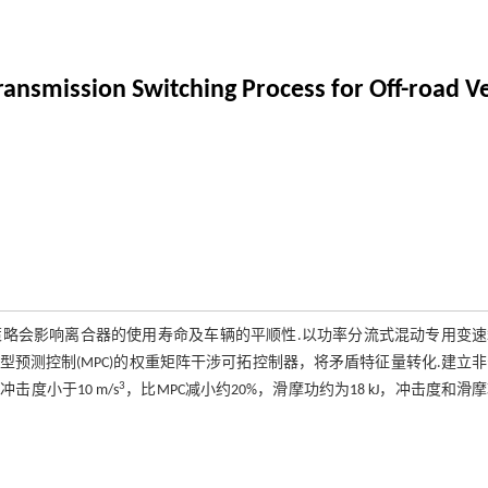
ransmission Switching Process for Off-road V
略会影响离合器的使用寿命及车辆的平顺性.以功率分流式混动专用变速
预测控制(MPC)的权重矩阵干涉可拓控制器，将矛盾特征量转化.建立
3
度小于10 m/s
，比MPC减小约20%，滑摩功约为18 kJ，冲击度和滑