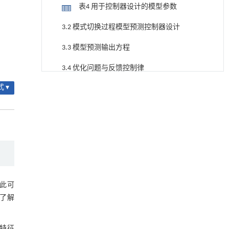
表4 用于控制器设计的模型参数
3.2 模式切换过程模型预测控制器设计
3.3 模型预测输出方程
3.4 优化问题与反馈控制律
降温路面涂层混合反射行为及其对道路光环境
[1]
 ▾
图4 离合器转速参考轨迹
安全的影响研究
Engineering
. 2026, Vol.58(3): 1-303
3.5 仿真结果
https://doi.org/10.1016/j.eng.2025.06.014
图5 基于MPC的离合器转速
用于宽浓度范围高效捕集CO₂及低能耗再生的新
[2]
型酮基IPDA相变吸收剂
图6 基于MPC的模式切换过程仿真结果
Engineering
. 2026, Vol.58(3): 1-303
4 基于可拓理论的模型预测控制器设计
https://doi.org/10.1016/j.eng.2025.05.008
此可
图7 可拓调节模式切换控制总体框架
内置陶瓷驱动单元的厘米级可重构压电机器人
[3]
了解
Engineering
. 2026, Vol.58(3): 1-303
4.1 可拓控制设计
https://doi.org/10.1016/j.eng.2025.06.043
特征