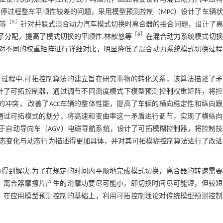
停过程整车平顺性较差的问题，采用模型预测控制（MPC）设计了车辆
［
5
］
k等
针对并联式混合动力汽车模式切换时离合器的接合问题，设计了离
［
6
］
了分配，提高了模式切换的平顺性.林歆悠等
在混合动力系统模式切换
，对不同的权重矩阵进行详细对比，明显降低了混合动力系统模式切换过程
过程中.可拓控制算法的建立旨在研究事物的转化关系，该算法描述了矛
计了可拓控制器，通过调节不同测度模式下模型预测控制权重矩阵，将控
的冲突， 改善了ACC车辆的整体性能，提高了车辆的横向稳定性和纵向
通过可拓模式的划分，将高速和变曲率这一矛盾进行调节，实现了横纵向
于自动导向车（AGV）电磁导航系统，设计了可拓模糊控制器，将控制
状态变化与动态行为描述得更加具体，并对其可拓模糊控制算法进行了改
得到解决.为了在规定的时间内平顺地完成模式切换，离合器的转速需要
，离合器摩擦片产生的滑摩功要尽可能小，即切换时间尽可能短，但较短
，在应用模型预测控制的基础上，利用可拓控制理论对传统模型预测控制