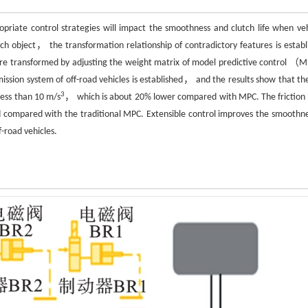
priate control strategies will impact the smoothness and clutch life when veh
ch object， the transformation relationship of contradictory features is establ
s are transformed by adjusting the weight matrix of model predictive control 
mission system of off-road vehicles is established， and the results show that the
3
 less than 10 m/s
， which is about 20% lower compared with MPC. The friction
ed compared with the traditional MPC. Extensible control improves the smoothne
-road vehicles.