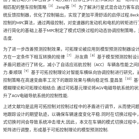
［
3
］
［
4
］
相匹配的整车控制策略
.Zeng等
为了解决行星式混合动力客车启
统反馈控制器，优化了控制输出，实现了更加平滑舒适的启停过程.Bec
控制的MPC算法，通过两级控制，对变速器的发动机和电机的转矩进行
进行简化的基础上基于MPC制定了模式切换过程的动态协调控制策略
击度.
为了进一步改善预测控制效果，可拓理论被应用到模型预测控制器设计
［
7
］
［
8
］
方在一定条件下相互转换的规律
.孙友鼎
基于模型预测控制设
矛盾问题进行了转化，减小了自适应巡航控制（ACC）车辆各性能之间
［
9
］
力.秦顺琪
基于可拓控制理论对智能车横纵向协调控制进行研究，
［
10
］
控制策略在高速变曲率工况下的跟踪效果与横向稳定性.童昌圣
基
模糊理论和可拓理论相结合.通过可拓基元理论将AGV电磁导航系统的
升了AGV电磁导航系统的控制性能.
上述文献均是运用可拓控制对控制过程中的矛盾进行调节，从而使问题
地跟踪设计的期望轨迹，以确保车辆速度变化平稳.同时在切换过程中
式切换时间会导致系统冲击增大.因此，本文在车辆的模式切换过程中
矩阵进行调整，形成基于可拓控制理论的模型预测控制.