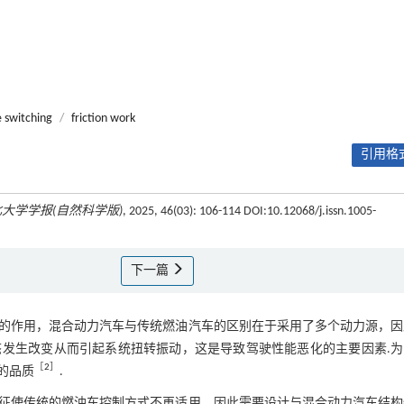
 switching
/
friction work
引用格式
大学学报(自然科学版)
, 2025, 46(03): 106-114 DOI:10.12068/j.issn.1005-
下一篇
的作用，混合动力汽车与传统燃油汽车的区别在于采用了多个动力源，因
发生改变从而引起系统扭转振动，这是导致驾驶性能恶化的主要因素.为
［
2
］
的品质
.
征使传统的燃油车控制方式不再适用，因此需要设计与混合动力汽车结构