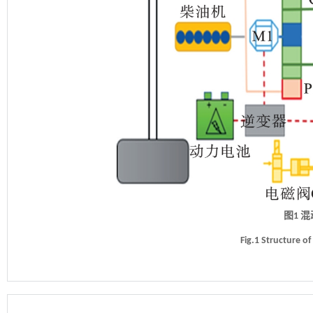
图1 
Fig.1 Structure o