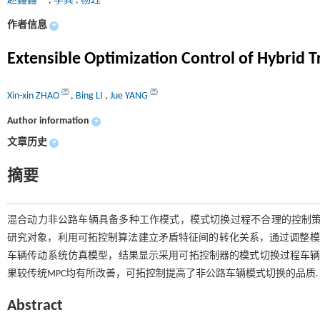
赵鑫鑫
,
李兵
,
杨珏
作者信息
+
Extensible Optimization Control of Hybrid T
Xin-xin ZHAO
,
Bing LI
,
Jue YANG
Author information
+
文章历史
+
摘要
混合动力非公路车辆具备多种工作模式，模式切换过程不合理的控制策
研究对象，利用可拓控制算法建立矛盾特征间的转化关系，通过调整模型
车辆传动系统仿真模型，结果显示采用可拓控制器的模式切换过程车辆冲击
果较传统MPC均有所改善，可拓控制提高了非公路车辆模式切换的品质.
Abstract