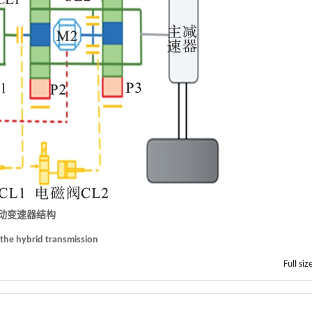
混动变速器结构
f the hybrid transmission
Full siz