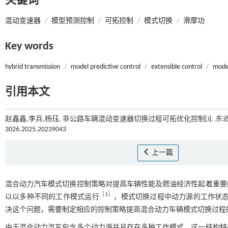
关键词
混动变速器
/
模型预测控制
/
可拓控制
/
模式切换
/
滑摩功
Key words
hybrid transmission
/
model predictive control
/
extensible control
/
mode
引用本文
赵鑫鑫,李兵,杨珏. 非公路车辆混动变速器切换过程可拓优化控制[J].
东北
3026.2025.20239043
上一篇
混合动力汽车模式切换控制策略对提高车辆性能及燃油经济性起着重要
［
1
］
以以多种不同的工作模式运行
，模式切换过程中动力源的工作状态
决这个问题，需要制定相应的控制策略提高混合动力车辆模式切换过程
由于混合动力汽车包含多个动力源并且存在多种工作模式，这一结构特