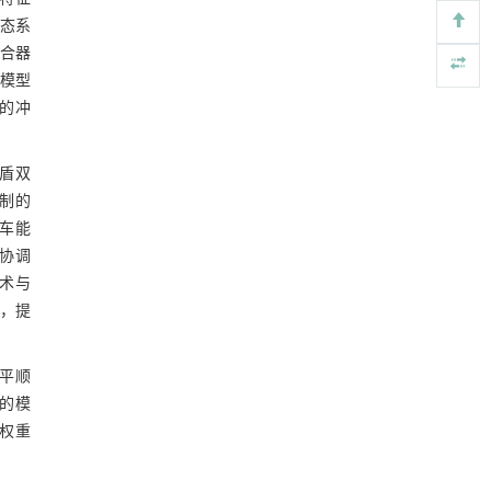
图8 MPC控制模式切换过程跟踪误差
基于机器学习揭示二氢杨梅素抑制TGF-β/ALK5
[4]
状态系
信号通路治疗肺纤维化的新机制
图9 一维可拓集合
合器
Engineering
. 2026, Vol.58(3): 1-303
模型
https://doi.org/10.1016/j.eng.2025.10.017
4.2 可拓控制与模型预测控制仿真结果
的冲
对比
聚氨酯消费品化学回收的研究进展
[5]
图10 可拓控制与MPC控制离合器转速对
Engineering
. 2026, Vol.58(3): 1-303
比
盾双
https://doi.org/10.1016/j.eng.2025.11.031
图11 可拓控制和模型预测控制结果对比
制的
5 结 语
跟车能
协调
参考文献
技术与
进，提
基金资助
平顺
的模
权重