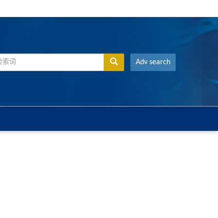
Adv search