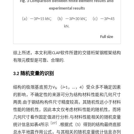
Fig. 3 Comparison between finite element results and
experimental results
（a）—3
P
=15 kN； （b）—3
P
=30 kN； （c）—3
P
=45
kN.
Full size
综上所述，本文利用CLAP软件所建的交错桁架钢框架结构
有限元模型是可靠、合理的.
3.2 随机变量的识别
结构的极限基底剪力
V
（
i
=1，…，4）受众多不确定因素
S
i
的影响，不确定性的来源可分为结构材料性能和几何尺寸
两类.由于钢结构构件尺寸精度较高，其随机性远小于材料
性能的随机性，因此本文仅考虑材料性能的随机性，而将
几何尺寸看作固定值进行分析.与材料性能相关的随机变量
［
27
］
统计信息如
表4
所示
.根据
式（5）
得到的结构最终底部
总水平地震作用公式，与其相关的随机变量统计信息亦列