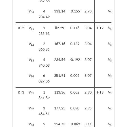
362.88
099.
V
4
331.14
-0.155
2.78
V
4
S4
S4
704.49
478.
RT2
V
1
82.29
0.116
3.04
HT2
V
1
S1
S1
235.63
175.
V
2
167.16
0.139
3.04
V
2
S2
S2
860.85
724.
V
4
234.59
-0.192
3.07
V
4
S3
S3
940.03
757.
V
6
381.91
0.005
3.07
V
5
S4
S4
027.86
846.
RT3
V
1
113.36
0.082
2.90
HT3
V
1
S1
S1
851.89
802.
V
3
177.25
0.090
2.95
V
3
S2
S2
484.51
379.
V
5
254.73
-0.069
3.11
V
5
S3
S3