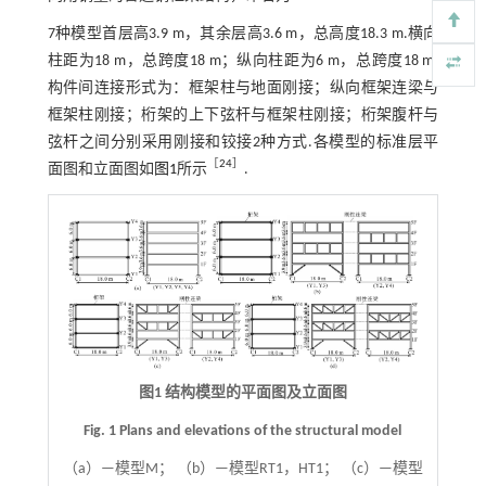
7种模型首层高3.9 m，其余层高3.6 m，总高度18.3 m.横向
柱距为18 m，总跨度18 m；纵向柱距为6 m，总跨度18 m.
构件间连接形式为：框架柱与地面刚接；纵向框架连梁与
框架柱刚接；桁架的上下弦杆与框架柱刚接；桁架腹杆与
弦杆之间分别采用刚接和铰接2种方式.各模型的标准层平
［
24
］
面图和立面图如
图1
所示
.
图1 结构模型的平面图及立面图
Fig. 1 Plans and elevations of the structural model
（a）—模型M； （b）—模型RT1，HT1； （c）—模型