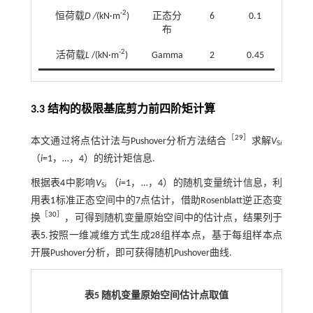
-2
恒荷载
D /
(kN·m
)
正态分
6
0.1
布
-2
活荷载
L
/(kN·m
)
Gamma
2
0.45
3.3 结构的极限基底剪力前四阶矩计算
［
29
］
本文通过将点估计法与Pushover分析方法结合
求解
V
S
i
（
i
=1，…，4）的统计矩信息.
根据
表4
中影响
V
（
i
=1，…，4）的随机变量统计信息，利
S
i
用
表1
标准正态空间中的7点估计，借助Rosenblatt逆正态变
［
30
］
换
，可得到随机变量原始空间中的估计点，结果列于
表5
.按照一维减维方式生成28组样本点，基于每组样本点
开展Pushover分析，即可获得随机Pushover曲线.
表5 随机变量原始空间估计点取值