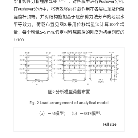
［
18
］
阶非线性分析程序CLAP
，对各模型进行Pushover分析.
在Pushover分析中，将等效竖向荷载作用在各层柱顶及桁架
竖腹杆顶端，并对结构施加基于底部剪力法分布的地震水
平等效力，荷载布置见
图2
.采用位移增量法计算100个增
量，每个增量
Δ
=5 mm.假定材料屈服后的刚度为初始刚度的
1/100.
图2 分析模型荷载布置
Fig. 2 Load arrangement of analytical model
（a）—M模型； （b）—SSTF模型.
Full size