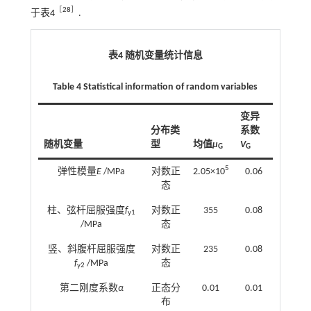
［
28
］
于
表4
.
表4 随机变量统计信息
Table 4 Statistical information of random variables
变异
分布类
系数
随机变量
型
均值
μ
V
G
G
5
弹性模量
E
/MPa
对数正
2.05×10
0.06
态
柱、弦杆屈服强度
f
对数正
355
0.08
y1
/MPa
态
竖、斜腹杆屈服强度
对数正
235
0.08
f
/MPa
态
y2
第二刚度系数
α
正态分
0.01
0.01
布