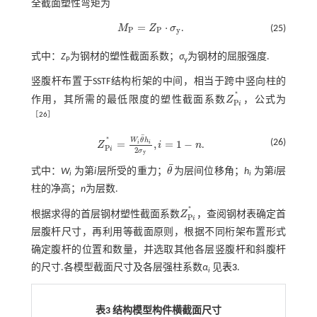
全截面塑性弯矩为
=
⋅
M
Z
σ
.
(25)
M
P
=
Z
P
⋅
σ
y
P
P
y
式中：
Z
为钢材的塑性截面系数；
σ
为钢材的屈服强度.
P
y
竖腹杆布置于SSTF结构桁架的中间，相当于跨中竖向柱的
*
作用，其所需的最低限度的塑性截面系数
Z
，公式为
Z
P
i
*
P
i
［
26
］
¯
*
W
θ
h
(26)
=
,
=
1
−
i
i
Z
i
n
.
Z
P
i
*
=
W
i
θ
¯
h
i
2
σ
y
,
i
=
1
-
n
P
i
2
σ
y
¯
式中：
W
为第
i
层所受的重力；
θ
为层间位移角；
h
为第
i
层
θ
¯
i
i
柱的净高；
n
为层数.
*
根据求得的首层钢材塑性截面系数
Z
，查阅钢材表确定首
Z
P
i
*
P
i
层腹杆尺寸，再利用等截面原则，根据不同桁架布置形式
确定腹杆的位置和数量，并选取其他各层竖腹杆和斜腹杆
的尺寸.各模型截面尺寸及各层强柱系数
α
见
表3
.
i
表3 结构模型构件横截面尺寸