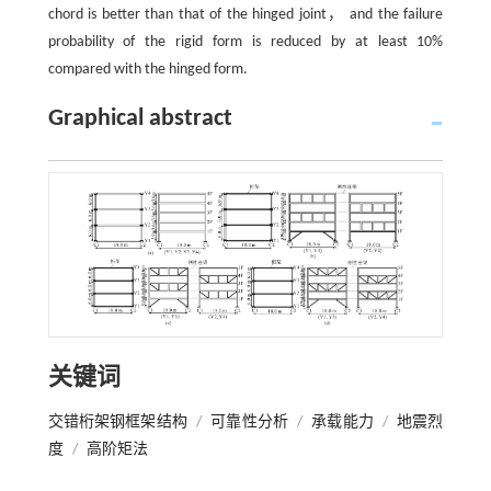
chord is better than that of the hinged joint， and the failure
probability of the rigid form is reduced by at least 10%
compared with the hinged form.
Graphical abstract
关键词
交错桁架钢框架结构
/
可靠性分析
/
承载能力
/
地震烈
度
/
高阶矩法