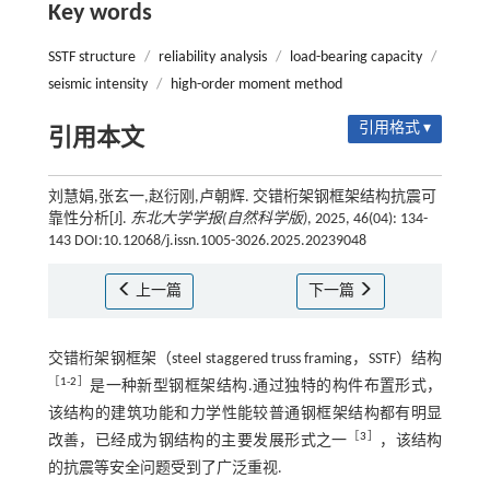
Key words
SSTF structure
/
reliability analysis
/
load-bearing capacity
/
seismic intensity
/
high-order moment method
引用格式 ▾
引用本文
刘慧娟,张玄一,赵衍刚,卢朝辉. 交错桁架钢框架结构抗震可
靠性分析[J].
东北大学学报(自然科学版)
, 2025, 46(04): 134-
143 DOI:10.12068/j.issn.1005-3026.2025.20239048
上一篇
下一篇
交错桁架钢框架（steel staggered truss framing，SSTF）结构
［
1
-
2
］
是一种新型钢框架结构.通过独特的构件布置形式，
该结构的建筑功能和力学性能较普通钢框架结构都有明显
［
3
］
改善，已经成为钢结构的主要发展形式之一
，该结构
的抗震等安全问题受到了广泛重视.