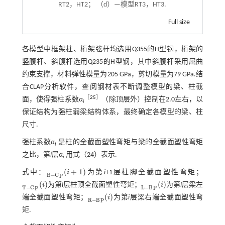
RT2，HT2； （d）—模型RT3，HT3.
Full size
各模型中框架柱、桁架弦杆均选用Q355的H型钢，桁架的
竖腹杆、斜腹杆选用Q235的H型钢，其中斜腹杆采用屈曲
约束支撑，材料弹性模量为205 GPa，剪切模量为79 GPa.结
合CLAP分析软件，查阅钢材表不断调整模型的梁、柱截
［
25
］
面，使得强柱系数
α
（除顶层外）控制在2.0左右，以
i
保证结构为强柱弱梁结构体系，最终确定各模型的梁、柱
尺寸.
强柱系数
α
是柱的全截面塑性弯矩与梁的全截面塑性弯矩
i
之比，第
i
层
α
用式（24）表示.
i
(
+
1
)
式中：
i
为第
i
+1层柱脚全截面塑性弯矩；
B
-
C
P
(
i
+
1
)
B
−
C
P
(
)
(
)
i
为第
i
层柱顶全截面塑性弯矩；
i
为第
i
层梁左
T
-
C
P
(
i
)
L
-
B
P
(
i
)
L
−
B
T
−
C
P
P
(
)
端全截面塑性弯矩；
i
为第
i
层梁右端全截面塑性弯
R
-
B
P
(
i
)
R
−
B
P
矩.