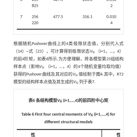
825
2
7
256
477.5
316.1
0.010
220
4
根据随机Pushover曲线上的4类极限状态值，分别代入式
（14）~
式（23）
，可计算得到极限状态
V
（
i
=1，…，4）
S
i
的前4阶矩，如
表6
所示.为方便理解，将各模型第25组结构
样本点（影响
V
（
i
=1，…，4）的4个随机变量均取均值）
S
i
获得的Pushover曲线及其对应的
V
值绘制于
图4
.其中，RT2
S
i
模型的结构样本点值及其生成的
V
列于
表7
.
S
i
表6 各结构模型
V
(
i
=1,…,4)的前四阶中心矩
S
i
Table 6 First four central moments of
V
(
i
=1,…,4) for
S
i
different structural models
性
性