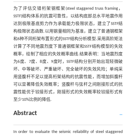
为了评估交错桁架钢框架(steel staggered truss framing，
SSTF)结构体系的抗震可靠性，以结构底部总水平地震作用
达到极限基底剪力作为承载能力极限状态，建立了SSTF结
构极限状态函数.以用钢量相同为基准，建立了普通钢框架
和6种不同桁架布置形式的SSTF结构分析模型.采用高阶矩法
计算了不同地震烈度下普通钢框架和SSTF结构模型的失效
概率，绘制了相应的失效概率曲线.结果表明：当地震烈度
为6度、7度、8度、9度时，SSTF结构分别开始出现轻微破
坏、中等破坏、严重破坏、完全破坏的失效风险；单纯采
用竖腹杆不足以提高桁架结构的抗震性能，而增加斜腹杆
可以显著降低失效概率；竖腹杆与弦杆之间刚接形式的抗
震性能优于铰接形式，刚接形式的失效概率较铰接形式有
至少10%比例的降低.
Abstract
In order to evaluate the seismic reliability of steel staggered