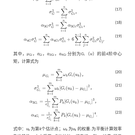
G
G
i
=
1
i
n
∑
(17)
2
2
=
σ
σ
，
σ
G
2
=
∑
i
=
1
n
σ
G
i
2
G
G
i
=
1
i
n
∑
(18)
3
3
=
α
σ
α
σ
，
α
3
G
σ
G
3
=
∑
i
=
1
n
α
3
G
i
σ
G
i
3
3
3
G
G
i
G
G
i
=
1
i
−
1
n
n
n
(19)
∑
∑
∑
4
4
2
2
=
+
6
α
σ
α
σ
σ
σ
.
α
4
G
σ
G
4
=
∑
i
=
1
n
α
4
G
i
σ
G
i
4
+
6
∑
i
=
1
n
-
1
∑
j
>
i
n
σ
G
i
2
σ
G
j
2
4
4
G
G
i
G
G
i
G
i
G
j
>
=
1
=
1
j
i
i
i
其中，
μ
，
σ
，
α
，
α
分别为
G
（
u
）的前4阶中心
Gi
Gi
3
Gi
4
Gi
i
矩，计算式为
m
∑
(20)
=
(
)
μ
ω
G
u
，
μ
G
i
=
∑
k
=
1
m
ω
k
G
i
(
u
k
)
k
i
k
G
i
=
1
k
m
∑
(21)
2
2
=
[
(
)
−
]
σ
ω
G
u
μ
，
σ
G
i
2
=
∑
k
=
1
m
ω
k
[
G
i
(
u
k
)
-
μ
G
i
]
2
k
i
k
G
G
i
i
=
1
k
m
∑
(22)
3
1
=
[
(
)
−
]
α
P
G
u
μ
，
α
3
G
i
=
1
σ
G
i
3
∑
k
=
1
m
P
k
[
G
i
(
u
k
)
-
μ
G
i
]
3
3
k
i
k
G
G
3
i
i
σ
G
=
1
i
k
m
∑
(23)
4
1
=
[
(
)
−
]
α
P
G
u
μ
.
α
4
G
i
=
1
σ
G
i
4
∑
k
=
1
m
P
k
[
G
i
(
u
k
)
-
μ
G
i
]
4
4
k
i
k
G
G
4
i
i
σ
G
=
1
i
k
式中：
u
为第
k
个估计点；
ω
为
u
的权重.为平衡计算效率
k
k
k