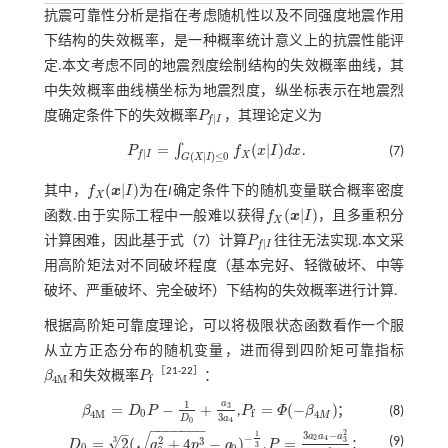
抗震可靠性分析是指在考虑随机性以及不同强度地震作用
下结构的失效概率，是一种概率统计意义上的抗震性能评
定.本文考虑不同的地震烈度绘制结构的失效概率曲线，其
中失效概率曲线横坐标为地震烈度，纵坐标表示在地震烈
度确定条件下的失效概率
P
，其理论定义为
P
f
|
I
|
f
I
=
(
|
)
∫
P
f
x
I
d
x
.
(7)
P
f
|
I
=
∫
G
(
X
|
I
)
≤
0
f
X
(
x
|
I
)
d
x
|
f
I
(
|
)
≤
0
X
G
X
I
(
|
)
其中，
f
x
I
为在
I
确定条件下的随机变量联合概率密度
f
X
(
x
|
I
)
X
(
|
)
函数.由于实际工程中一般难以获得
f
x
I
，且多重积分
f
X
(
x
|
I
)
X
计算困难，因此基于
式（7）
计算
P
往往无法实现.本文采
P
f
|
I
|
f
I
用高阶矩法对不同破坏程度（基本完好、轻微破坏、中等
破坏、严重破坏、完全破坏）下结构的失效概率进行计算.
根据高阶矩可靠度理论，可以将极限状态函数看作一个服
从立方正态分布的随机变量，进而得到四阶矩可靠指标
［
21
-
22
］
β
和失效概率
P
：
β
4
M
P
f
f
4
M
1
a
=
−
+
=
(
−
)
3
β
D
P
,
P
Φ
β
；
(8)
β
4
M
=
D
0
P
-
1
D
0
+
a
3
3
a
4
P
f
=
Φ
(
-
β
4
M
)
0
f
4
M
4
M
3
a
D
4
0
−
−
−
−
−
−
−
–
2
√
3
−
1
a
a
a
−
2
4
(9)
2
√
3
3
=
2
(
+
4
−
)
=
3
D
q
p
q
,
P
；
D
0
=
2
3
(
q
0
2
+
4
p
3
-
q
0
)
-
1
3
P
=
3
a
2
a
4
-
a
3
2
9
a
4
2
3
0