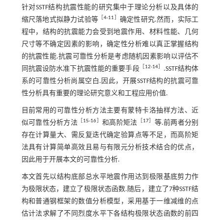
针对SSTF结构抗震性能的研究集中于理论分析以及具体的
［
4
-
11
］
缩尺落地式拟静力试验等
确定性研究.然而，实际工
程中，结构的抗震能力会受到地震作用、材料性能、几何
尺寸等不确定因素的影响，确定性分析难以真正掌握结构
的抗震性能.抗震可靠性分析是考虑随机因素影响以评估不
［
12
-
14
］
同抗震设防水准下抗震性能的重要手段
.SSTF结构体
系的可靠性分析尚属空白.因此，开展SSTF结构的抗震可靠
性分析具有重要的理论研究意义和工程应用价值.
目前常用的可靠性分析方法主要有蒙特卡洛抽样方法、近
［
15
-
16
］
［
17
］
似可靠性分析方法
和高阶矩法
等.前两者分别
存在计算量大、需反复迭代确定验算点等不足，而高阶矩
法具有计算简单高效且易与有限元分析技术结合的优点，
因此用于开展本文的可靠性分析.
本文首先以结构底部总水平地震作用达到极限基底剪力作
为极限状态，建立了极限状态函数.随后，建立了7种SSTF结
构和普通钢框架的数值分析模型，采用基于一维减维的点
估计法求解了不同烈度水平下各结构极限状态函数的前四