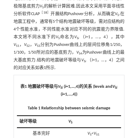
极限基底剪力
V
的解析计算困难.因此本文采用平面非线性
S
［
18
］
分析软件CLAP
开展结构Pushover分析，从而确定
V
.在
S
地震工程中，通常有5个结构地震破坏等级，需对应结构的
4个性能水准，不同性能水准对应不同的抗震能力界限值.
本文将不同水准下的
V
命名为
V
（
i
=1，…，4），其中
S
S
i
V
，
V
，
V
分别为Pushover曲线上的层间位移角1/250，
S1
S2
S3
1/100，1/50所对应的基底剪力，
V
为Pushover曲线上的最
S4
大基底剪力.结构的地震破坏等级与
V
（
i
=1，…，4）之间
S
i
的对应关系如
表1
所示.
表1 地震破坏等级与
V
(
i
=1,…,4)的关系 (levels and
V
S
i
S
i
(
i
=1,…,4))
Table 1 Relationship between seismic damage
破坏等级
V
S
基本完好
V
<
V
S
S1