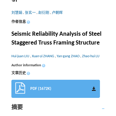
刘慧娟
,
张玄一
,
赵衍刚
,
卢朝辉
作者信息
+
Seismic Reliability Analysis of Steel
Staggered Truss Framing Structure
Hui-juan LIU
,
Xuan-yi ZHANG
,
Yan-gang ZHAO
,
Zhao-hui LU
Author information
+
文章历史
+
PDF (1672K)
摘要