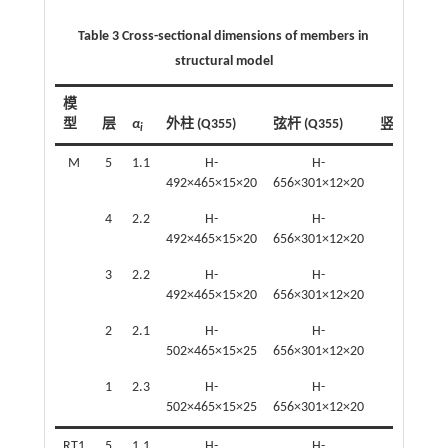
Table 3 Cross-sectional dimensions of members in
structural model
模
型
层
α
外柱 (Q355)
弦杆 (Q355)
竖腹杆 (Q23
i
M
5
1.1
H-
H-
—
492×465×15×20
656×301×12×20
4
2.2
H-
H-
—
492×465×15×20
656×301×12×20
3
2.2
H-
H-
—
492×465×15×20
656×301×12×20
2
2.1
H-
H-
—
502×465×15×25
656×301×12×20
1
2.3
H-
H-
—
502×465×15×25
656×301×12×20
RT1
5
1.1
H-
H-
H-