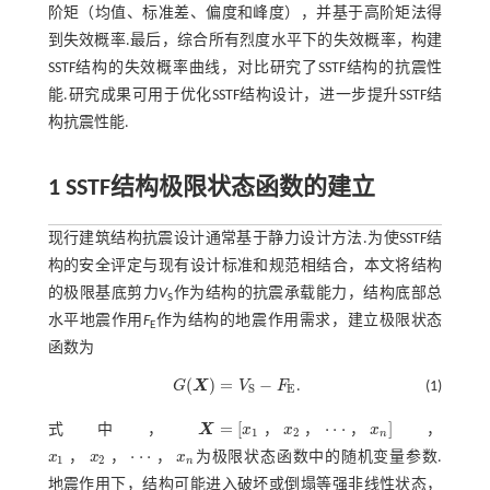
阶矩（均值、标准差、偏度和峰度），并基于高阶矩法得
到失效概率.最后，综合所有烈度水平下的失效概率，构建
SSTF结构的失效概率曲线，对比研究了SSTF结构的抗震性
能.研究成果可用于优化SSTF结构设计，进一步提升SSTF结
构抗震性能.
1 SSTF结构极限状态函数的建立
现行建筑结构抗震设计通常基于静力设计方法.为使SSTF结
构的安全评定与现有设计标准和规范相结合，本文将结构
的极限基底剪力
V
作为结构的抗震承载能力，结构底部总
S
水平地震作用
F
作为结构的地震作用需求，建立极限状态
E
函数为
(
)
=
−
G
X
V
F
.
(1)
G
(
X
)
=
V
S
-
F
E
E
S
=
[
⋅
⋅
⋅
]
，
，
，
式中，
X
x
x
x
，
1
2
n
X
=
x
1
，
x
2
，
⋅
⋅
⋅
，
x
n
⋅
⋅
⋅
，
，
，
x
x
x
为极限状态函数中的随机变量参数.
1
2
n
x
1
，
x
2
，
⋅
⋅
⋅
，
x
n
地震作用下，结构可能进入破坏或倒塌等强非线性状态，