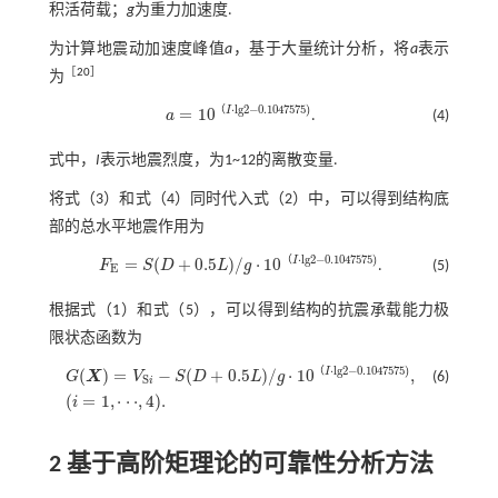
积活荷载；
g
为重力加速度.
为计算地震动加速度峰值
a
，基于大量统计分析，将
a
表示
［
20
］
为
⋅
l
g
2
−
0.1047575
)
（
I
=
10
a
.
(4)
a
=
10
（
I
⋅
l
g
2
-
0.1047575
)
式中，
I
表示地震烈度，为1~12的离散变量.
将
式（3）
和
式（4）
同时代入
式（2）
中，可以得到结构底
部的总水平地震作用为
⋅
l
g
2
−
0.1047575
)
（
I
=
(
+
0.5
)
/
⋅
10
F
S
D
L
g
.
(5)
E
F
E
=
S
(
D
+
0.5
L
)
/
g
⋅
10
（
I
⋅
l
g
2
-
0.1047575
)
根据
式（1）
和
式（5）
，可以得到结构的抗震承载能力极
限状态函数为
⋅
l
g
2
−
0.1047575
)
（
I
(
)
=
−
(
+
0.5
)
/
⋅
10
,
G
X
V
S
D
L
g
(6)
S
i
G
(
X
)
=
V
S
i
-
S
(
D
+
0.5
L
)
/
g
⋅
10
（
I
⋅
l
g
2
-
0.1047575
)
,
(
i
=
1
,
⋅
⋅
⋅
,
4
)
.
(
=
1
,
⋅
⋅
⋅
,
4
)
.
i
2 基于高阶矩理论的可靠性分析方法