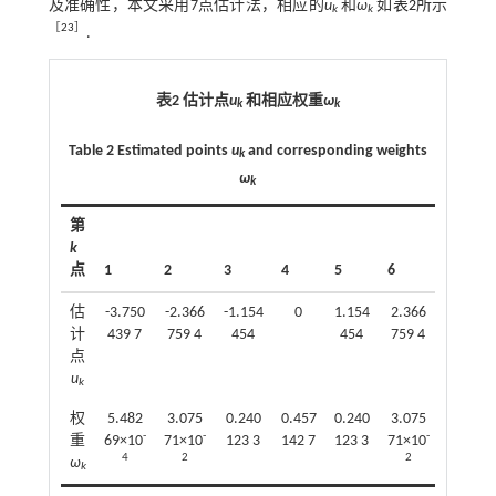
及准确性，本文采用7点估计法，相应的
u
和
ω
如
表2
所示
k
k
［
23
］
.
表2 估计点
u
和相应权重
ω
k
k
Table 2 Estimated points
u
and corresponding weights
k
ω
k
第
k
点
1
2
3
4
5
6
7
估
-3.750
-2.366
-1.154
0
1.154
2.366
3.750
计
439 7
759 4
454
454
759 4
439 7
点
u
k
权
5.482
3.075
0.240
0.457
0.240
3.075
5.482
-
-
-
-
重
69×10
71×10
123 3
142 7
123 3
71×10
69×10
4
2
2
4
ω
k