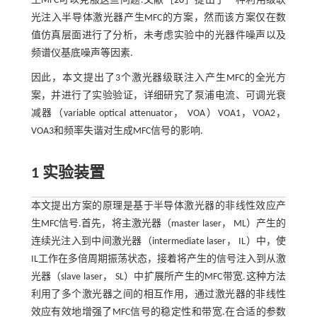
生MFC可以克服这些问题.文献［
20
］提出了一种利用级联
光注入半导体激光器产生MFC的方案，然而该方案仅在数
值仿真层面进行了分析，未考虑实验中的光器件噪声以及
频谱仪基底噪声等因素.
因此，本文提出了3个激光器级联注入产生MFC的全光方
案，并进行了实验验证，详细研究了泵浦电流、可调光衰
减器（variable optical attenuator， VOA）VOA1，VOA2，
VOA3和频率失谐对生成MFC信号的影响.
1 实验装置
本文提出方案的原理是基于半导体激光器的非线性效应产
生MFC信号.首先，将主激光器（master laser， ML）产生的
连续光注入到中间激光器（intermediate laser， IL）中，使
IL工作在多倍周期振荡状态，接着将产生的信号注入到从激
光器（slave laser， SL）中扩展所产生的MFC带宽.这种方法
利用了多个激光器之间的相互作用，通过激光器的非线性
效应有效地增强了MFC信号的稳定性和带宽.在合适的参数