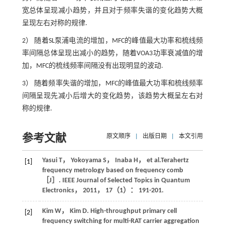
宽总体呈现减小趋势，并且对于频率失谐的变化趋势大概
呈现左右对称的规律.
2） 随着SL泵浦电流的增加，MFC的峰值最大功率和梳线频
率间隔总体呈现出减小的趋势，随着VOA3功率衰减值的增
加，MFC的梳线频率间隔没有出现明显的波动.
3） 随着频率失谐的增加，MFC的峰值最大功率和梳线频率
间隔呈现先减小后增大的变化趋势，该趋势大概呈左右对
称的规律.
参考文献
原文顺序
|
出版日期
|
本文引用
Yasui
T
，
Yokoyama
S
，
Inaba
H
，
et al
.Terahertz
[1]
frequency metrology based on frequency comb
［J］.
IEEE Journal of Selected Topics in Quantum
Electronics
，
2011
，
17
（1）： 191-201.
Kim
W
，
Kim
D
. High-throughput primary cell
[2]
frequency switching for multi-RAT carrier aggregation