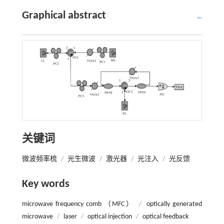
Graphical abstract
关键词
微波频率梳
/
光生微波
/
激光器
/
光注入
/
光反馈
Key words
microwave frequency comb （MFC）
/
optically generated
microwave
/
laser
/
optical injection
/
optical feedback