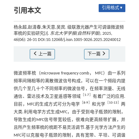
引用格式 ▾
引用本文
杨永超,赵清春,朱天意,吴宾. 级联激光器产生可调谐微波频
率梳的实验研究[J].
东北大学学报(自然科学版)
, 2025,
46(06): 26-31 DOI:10.12068/j.issn.1005-3026.2025.20240012
上一篇
下一篇
微波频率梳（microwave frequency comb， MFC）由一系列
频率间隔相等的离散微波信号构成，可以在一个频段内提
供几个至几十个不同频率的微波信号，在频率测量、无线
［
1
-
7
］
通信、雷达技术及卫星遥感等领域
有着广泛的应用.
［
8
-
9
］
［
10
-
13
］
目前，MFC的生成方式可分为电学
和光学
两
大类.利用电学方式生成MFC，由于受到电子瓶颈的限制，
导致生成的MFC信号带宽较低，很难向更高频带扩展，并
且所产生频率梳的梳距不易灵活调节.基于光学方法产生的
MFC可以克服电子瓶颈的限制，具有宽带、平坦、可调谐