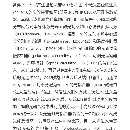
条件下，可以产生出超宽带MFC信号.由3个激光器级联注入
产生MFC的实验装置如
图1
所示.ML为HP 81689A可调谐激光
器，其输出波长和光功率均可调；IL与SL皆是不带隔离器的
分布反馈式半导体激光器.IL的光功率和中心波长由驱动源
（ILX Lightwave， LDC-3742B）控制；SL的光功率和中心波
长分别由电流源（ILX Lightwave， LDX-3412）和温度控制器
（ILX Lightwave， LDT-5910B）分别控制.ML输出的光通过偏
振控制器（polarization controller， PC）PC1、可调光衰减器
VOA1、光环行器（optical circulator， OC）OC1的端口1进
入，从端口2输出，再经过PC2注入到IL完成一次注入.注入
后的光通过PC2，OC1的端口2进入后从端口3输出，再通过
PC3，VOA2，功率分配为50∶50的光耦合器，从OC2的端口
1进入后从端口2输出，然后注入到SL完成二次注入.注入后
的光通过OC2的端口2进入后，从端口3输出到功率分配为
50∶50的光耦合器中进行光的分束.一束光经过VOA3与经过
VOA2的一次注入光通过光耦合器耦合到一起输入到SL构成
光纤反馈环，以降低产生MFC的噪声；另一束光进入带宽
为31 GHz的光电探测器（photodetector， PD， U2T，