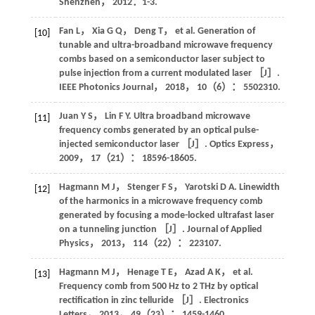
Shenzhen，
2012
：1-3.
Fan
L
，
Xia
G Q
，
Deng
T
，
et al
. Generation of
[10]
tunable and ultra-broadband microwave frequency
combs based on a semiconductor laser subject to
pulse injection from a current modulated laser ［J］.
IEEE Photonics Journal
，
2018
，
10
（6）： 5502310.
Juan
Y S
，
Lin
F Y
. Ultra broadband microwave
[11]
frequency combs generated by an optical pulse-
injected semiconductor laser ［J］.
Optics Express
，
2009
，
17
（21）： 18596-18605.
Hagmann
M J
，
Stenger
F S
，
Yarotski
D A
. Linewidth
[12]
of the harmonics in a microwave frequency comb
generated by focusing a mode-locked ultrafast laser
on a tunneling junction ［J］.
Journal of Applied
Physics
，
2013
，
114
（22）： 223107.
Hagmann
M J
，
Henage
T E
，
Azad
A K
，
et al
.
[13]
Frequency comb from 500 Hz to 2 THz by optical
rectification in zinc telluride ［J］.
Electronics
Letters
，
2013
，
49
（23）： 1459-1460.