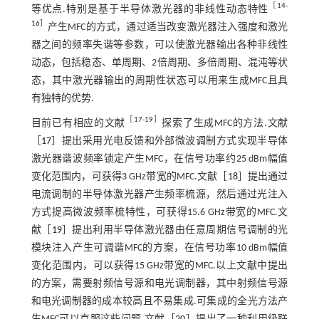
［
14
-
等优点.特别是基于半导体激光器的非线性动态特性
16
］
产生MFC的方式，通过适当改变激光器注入强度和激光
器之间的频率失谐等参数，可以使激光器输出各种非线性
动态，包括稳态、单周期、2倍周期、多倍周期、混沌等状
态，其中激光器输出的周期性状态可以用来生成MFC且具
有独特的优势.
［
17
-
19
］
目前已有相应的文献
探索了生成MFC的方法.文献
［
17
］提出采用光电反馈和外部微波调制方式实现半导体
激光器谐波频率锁定产生MFC，在信号功率约25 dBm幅值
变化范围内，可获得3 GHz带宽的MFC.文献［
18
］提出通过
电流调制的半导体激光器产生频率梳源，然后通过光注入
方式提高微波频率梳特性，可获得15.6 GHz带宽的MFC.文
献［
19
］提出利用半导体激光器由任意周期信号调制的光
模块注入产生可调谐MFC的方案，在信号功率10 dBm幅值
变化范围内，可以获得15 GHz带宽的MFC.以上文献中提出
的方案，需要射频信号源和电光调制器，其中射频信号源
和电光调制器的成本较高且不易集成.可集成的全光方法产