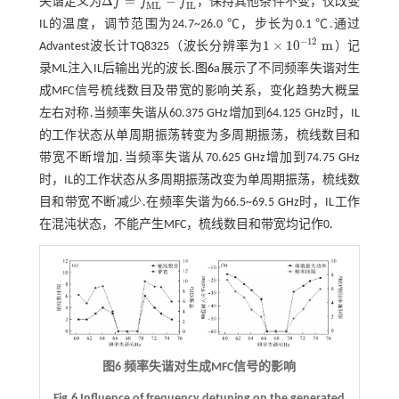
Δ
=
−
失谐定义为
f
f
f
，保持其他条件不变，仅改变
Δ
f
=
f
M
L
-
f
I
L
M
L
I
L
IL的温度，调节范围为24.7~26.0 ℃，步长为0.1 ℃.通过
−
12
1
×
10
m
Advantest波长计TQ8325（波长分辨率为
）记
1
×
10
-
12
m
录ML注入IL后输出光的波长.
图6
a展示了不同频率失谐对生
成MFC信号梳线数目及带宽的影响关系，变化趋势大概呈
左右对称.当频率失谐从60.375 GHz增加到64.125 GHz时，IL
的工作状态从单周期振荡转变为多周期振荡，梳线数目和
带宽不断增加.当频率失谐从70.625 GHz增加到74.75 GHz
时，IL的工作状态从多周期振荡改变为单周期振荡，梳线数
目和带宽不断减少.在频率失谐为66.5~69.5 GHz时，IL工作
在混沌状态，不能产生MFC，梳线数目和带宽均记作0.
图6 频率失谐对生成MFC信号的影响
Fig.6 Influence of frequency detuning on the generated