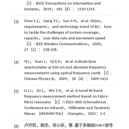
［J］.
IEICE Transactions on Information and
Systems
，
2019
，
102
（6）： 1210-1214.
Chen
S Z
，
Liang
Y C
，
Sun
S H
，
et al
. Vision，
[3]
requirements， and technology trend of 6G： how
to tackle the challenges of system coverage，
capacity， user data-rate and movement speed
［J］.
IEEE Wireless Communications
，
2020
，
27
（2）： 218-228.
Yi
L
，
Yuan
J
，
Qi
X H
，
et al
. A diode laser
[4]
spectrometer at 634 nm and absolute frequency
measurements using optical frequency comb ［J］.
Chinese Physics B
，
2009
，
18
（4）： 1409-1412.
Li
J L
，
Xu
L
，
Wu
Z H
，
et al
. A novel W-band
[5]
frequency measurement method based on Fabry-
Pérot resonator ［C］//2021 46th International
Conference on Infrared， Millimeter and Terahertz
Waves （IRMMW-THz）. Chengdu，
2021
：1-2.
卢开旺，杨杰，祁小庆，
等
. 基于多频段DVB-T信号
[6]