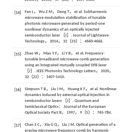
Fan
L
，
Wu
Z M
，
Deng
T
，
et al
. Subharmonic
[14]
microwave modulation stabilization of tunable
photonic microwave generated by period-one
nonlinear dynamics of an optically injected
semiconductor laser ［J］.
Journal of Lightwave
Technology
，
2014
，
32
（23）： 4660-4666.
Zhao
W
，
Mao
Y F
，
Li
Y B
，
et al
. Frequency-
[15]
tunable broadband microwave comb generation
using an integrated mutually coupled DFB laser
［J］.
IEEE Photonics Technology Letters
，
2020
，
32
（22）： 1407-1410.
Simpson
T B
，
Liu
J M
，
Huang
K F
，
et al
. Nonlinear
[16]
dynamics induced by external optical injection in
semiconductor lasers ［J］.
Quantum and
Semiclassical Optics： Journal of the European
Optical Society Part B
，
1997
，
9
（5）： 765-784.
Chan
S C
，
Xia
G Q
，
Liu
J M
. Optical generation of a
[17]
precise microwave frequency comb by harmonic