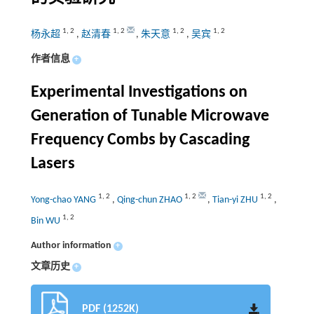
1
,
2
1
,
2
1
,
2
1
,
2
杨永超
,
赵清春
,
朱天意
,
吴宾
作者信息
+
Experimental Investigations on
Generation of Tunable Microwave
Frequency Combs by Cascading
Lasers
1
,
2
1
,
2
1
,
2
Yong-chao YANG
,
Qing-chun ZHAO
,
Tian-yi ZHU
,
1
,
2
Bin WU
Author information
+
文章历史
+
PDF (1252K)