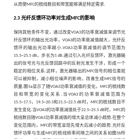
从而使MFC的梳线数目和带宽能够满足特定需求.
2.3 光纤反馈环功率对生成MFC的影响
保持其他条件不变，通过改变VOA3的功率衰减值来调节光
纤反馈环的输出光功率，VOA3的功率衰减值越大，光纤反
馈环的输出光功率越小.VOA3功率衰减值的调节范围为
15.5~25.5 dB，步长为1 dB.通过引入光纤反馈环，激光器输
出的信号光与光反馈回路中的反射光发生干涉，形成一个
稳定的相位关系.这样，激光器输出的MFC信号的相位差就
可以被抑制，减小相位噪声的影响，改善生成MFC信号的
质量.
图5
a显示了随VOA3功率衰减值的变化，MFC的梳线数
目和带宽的变化关系.当VOA3的功率衰减值范围为
15.5~17.5，19.5~20.5和21.5~22.5 dB时，MFC的梳线数目不
发生变化.当VOA3的功率衰减值处于22.5~25.5 dB时，MFC的
梳线数目随VOA3功率衰减值的增大呈总体减小趋势.在整个
变化范围内，MFC的带宽呈现先增大后减小的趋势.光纤反
馈环功率与生成MFC的梳线频率间隔之间的关系如
图5
b所