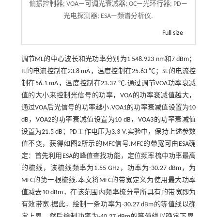
偏振控制器; VOA—可调光衰减器; OC—光环行器; PD—
光电探测器; ESA—频谱分析仪.
Full size
调节ML的中心波长和光功率分别为1 548.923 nm和7 dBm；
IL的电流控制在23.8 mA，温度控制在25.63 ℃；SL的电流控
制在56.1 mA，温度控制在23.37 ℃.通过调节VOA功率衰减
值的大小来控制光信号的功率，VOA的功率衰减值越大，
通过VOA后光信号的功率越小.VOA1的功率衰减值设置为10
dB，VOA2的功率衰减值设置为10 dB，VOA3的功率衰减值
设置为21.5 dB；PD工作电压为3.3 V.实验中，保持上述参数
值不变，获得如
图2
所示的MFC信号.MFC的带宽可由ESA确
定：首先利用ESA的峰值查找功能，定位频率梳中功率最高
的梳线，该梳线频率为1.55 GHz，功率为-30.27 dBm，为
MFC的第一根梳线.本文将MFC的带宽定义为使用最大功率
值减去10 dBm，在该范围内频率梳分量所具有的带宽即为
有效带宽.据此，绘制一条功率为-30.27 dBm的等值线以确
定上界，然后绘制功率为-40.27 dBm的等值线以确定下界.