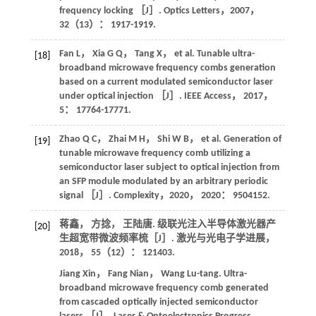
frequency locking ［J］.
Optics Letters
，
2007
，
32
（13）： 1917-1919.
Fan
L
，
Xia
G Q
，
Tang
X
，
et al
. Tunable ultra-
[18]
broadband microwave frequency combs generation
based on a current modulated semiconductor laser
under optical injection ［J］.
IEEE Access
，
2017
，
5
： 17764-17771.
Zhao
Q C
，
Zhai
M H
，
Shi
W B
，
et al
. Generation of
[19]
tunable microwave frequency comb utilizing a
semiconductor laser subject to optical injection from
an SFP module modulated by an arbitrary periodic
signal ［J］.
Complexity
，
2020
，
2020
： 9504152.
蒋鑫， 方捻， 王陆唐. 级联光注入半导体激光器产
[20]
生超宽带微波频率梳［J］.
激光与光电子学进展
，
2018
，
55
（12）： 121403.
Jiang
Xin
，
Fang
Nian
，
Wang
Lu-tang
. Ultra-
broadband microwave frequency comb generated
from cascaded optically injected semiconductor