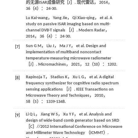
的无源ISAR成像研究［J］.
现代雷达
，
2014
，
36
（4）： 24-30.
Lu
Kai-wang
，
Yang
Jie
，
Qi
Xiao-qing
，
et al
. A
study on passive ISAR imaging based on multi-
channel DVB-T signals ［J］.
Modern Radar
，
2014
，
36
（4）： 24-30.
Sun
G M
，
Liu
J
，
Ma
J Y
，
et al
. Design and
[7]
implementation of multiband noncontact
temperature-measuring microwave radiometer
［J］.
Micromachines
，
2021
，
12
（10）： 1202.
Rapinoja
T
，
Stadius
K
，
Xu
L G
，
et al
. A digital
[8]
frequency synthesizer for cognitive radio spectrum
sensing applications ［J］.
IEEE Transactions on
Microwave Theory and Techniques
，
2010
，
58
（5）： 1339-1348.
Li
Q L
，
Jiang
W S
，
Xu
Y F
，
et al
. Analysis and
[9]
design of wide-band comb generator based on SRD
［C］//2012 International Conference on Microwave
and Millimeter Wave Technology （ICMMT）.