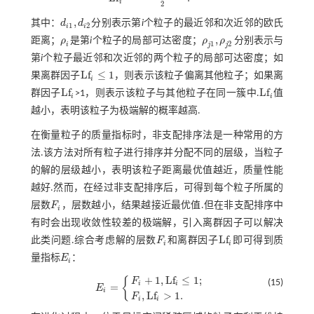
L
f
=
ρ
j
1
ρ
i
+
ρ
j
2
ρ
i
2
.
i
2
,
其中：
d
d
分别表示第
i
个粒子的最近邻和次近邻的欧氏
d
i
1
,
d
i
2
1
2
i
i
,
距离；
ρ
是第
i
个粒子的局部可达密度；
ρ
ρ
分别表示与
ρ
i
ρ
j
1
,
ρ
j
2
1
2
i
j
j
第
i
个粒子最近邻和次近邻的两个粒子的局部可达密度；如
L
f
≤
1
果离群因子
，则表示该粒子偏离其他粒子；如果离
L
f
≤
1
i
L
f
L
f
群因子
>1，则表示该粒子与其他粒子在同一簇中.
值
L
f
L
f
i
i
越小，表明该粒子为极端解的概率越高.
在衡量粒子的质量指标时，非支配排序法是一种常用的方
法.该方法对所有粒子进行排序并分配不同的层级，当粒子
的解的层级越小，表明该粒子距离最优值越近，质量性能
越好.然而，在经过非支配排序后，可得到每个粒子所属的
层数
F
，层数越小，结果越接近最优值.但在非支配排序中
F
i
i
有时会出现收敛性较差的极端解，引入离群因子可以解决
L
f
此类问题.综合考虑解的层数
F
和离群因子
即可得到质
F
i
L
f
i
i
量指标
E
：
E
i
i
+
1
,
L
f
≤
1
;
{
F
(15)
i
i
=
E
E
i
=
F
i
+
1
,
L
f
≤
1
;
F
i
,
L
f
>
1
.
i
,
L
f
>
1
.
F
i
i