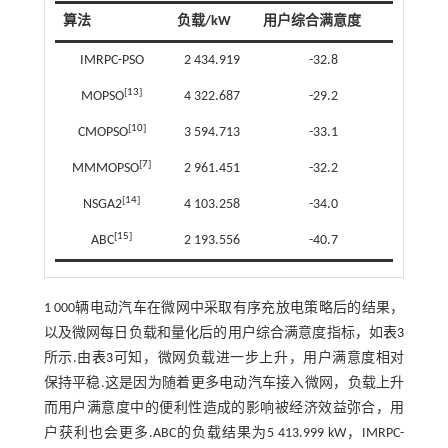
算法
负载/kW
用户综合满意度
IMRPC-PSO
2 434.919
-32.8
[
13
]
MOPSO
4 322.687
-29.2
[
10
]
CMOPSO
3 594.713
-33.1
[
7
]
MMMOPSO
2 961.451
-32.2
[
14
]
NSGA2
4 103.258
-34.0
[
15
]
ABC
2 193.556
-40.7
1 000辆电动汽车在微网中采取有序充放电策略后的结果，
以及微网每日负载和量化后的用户综合满意度指标，如
表3
所示.由
表3
可知，微网负载进一步上升，用户满意度相对
保持平稳.这是因为随着更多电动汽车接入微网，负载上升
而用户满意度中的便利性造成的影响被经济效益弥合，用
户获利也会更多.ABC的负载结果为5 413.999 kW，IMRPC-