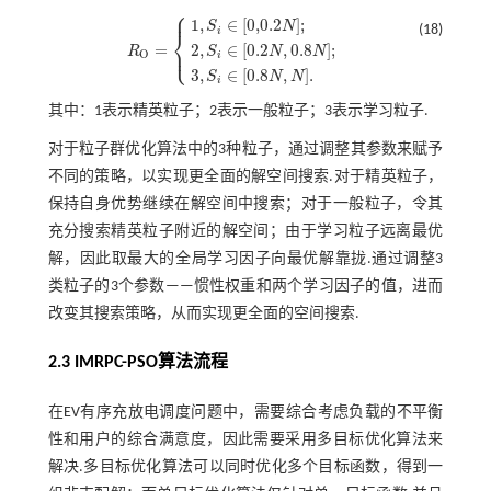
⎧
⎪
1
,
∈
[
0,0.2
]
;
S
N
(18)
i
⎨
=
⎩
2
,
∈
[
0.2
,
0.8
]
;
⎪
R
S
N
N
O
i
R
O
=
1
,
S
i
∈
[
0,0.2
N
]
;
2
,
S
i
∈
[
0.2
N
,
0.8
N
]
;
3
,
S
i
∈
[
0.8
N
,
N
]
.
3
,
∈
[
0.8
,
]
.
S
N
N
i
其中：1表示精英粒子；2表示一般粒子；3表示学习粒子.
对于粒子群优化算法中的3种粒子，通过调整其参数来赋予
不同的策略，以实现更全面的解空间搜索.对于精英粒子，
保持自身优势继续在解空间中搜索；对于一般粒子，令其
充分搜索精英粒子附近的解空间；由于学习粒子远离最优
解，因此取最大的全局学习因子向最优解靠拢.通过调整3
类粒子的3个参数——惯性权重和两个学习因子的值，进而
改变其搜索策略，从而实现更全面的空间搜索.
2.3 IMRPC-PSO算法流程
在EV有序充放电调度问题中，需要综合考虑负载的不平衡
性和用户的综合满意度，因此需要采用多目标优化算法来
解决.多目标优化算法可以同时优化多个目标函数，得到一