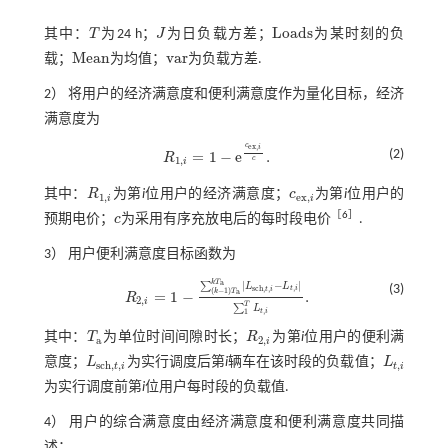
L
o
a
d
s
其中：
T
为24 h；
J
为日负载方差；
为某时刻的负
T
J
L
o
a
d
s
M
e
a
n
v
a
r
载；
为均值；
为负载方差.
M
e
a
n
v
a
r
2） 将用户的经济满意度和便利满意度作为量化目标，经济
满意度为
c
e
x
,
i
(2)
=
1
−
e
.
R
R
1
,
i
=
1
-
e
c
e
x
,
i
c
.
c
1
,
i
其中：
R
为第
i
位用户的经济满意度；
c
为第
i
位用户的
R
1
,
i
c
e
x
,
i
1
,
e
x
,
i
i
［
6
］
预期电价；
c
为采用有序充放电后的每时段电价
.
c
3） 用户便利满意度目标函数为
k
T
a
|
−
|
∑
L
L
(3)
,
s
c
h
,
,
t
i
t
i
(
−
1
)
k
T
a
=
1
−
.
R
R
2
,
i
=
1
-
∑
k
-
1
T
a
k
T
a
L
s
c
h
,
t
,
i
-
L
t
,
i
∑
1
T
L
t
,
i
.
2
,
i
T
∑
L
,
t
i
1
其中：
T
为单位时间间隙时长；
R
为第
i
位用户的便利满
T
a
R
2
,
i
a
2
,
i
意度；
L
为实行调度后第
i
辆车在该时段的负载值；
L
L
s
c
h
,
t
,
i
L
t
,
i
s
c
h
,
,
,
t
i
t
i
为实行调度前第
i
位用户每时段的负载值.
4） 用户的综合满意度由经济满意度和便利满意度共同描
述：