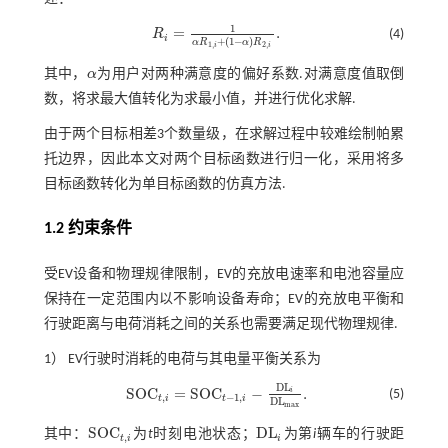
1
=
.
R
(4)
R
i
=
1
α
R
1
,
i
+
1
-
α
R
2
,
i
.
i
+
(
1
−
)
α
R
α
R
1
,
2
,
i
i
其中，
α
为用户对两种满意度的偏好系数.对满意度值取倒
α
数，将求最大值转化为求最小值，并进行优化求解.
由于两个目标相差3个数量级，在求解过程中较难绘制帕累
托边界，因此本文对两个目标函数进行归一化，采用将多
目标函数转化为单目标函数的仿真方法.
1.2 约束条件
受EV设备和物理规律限制，EV的充放电速率和电池容量应
保持在一定范围内以不影响设备寿命；EV的充放电平衡和
行驶距离与电荷消耗之间的关系也需要满足现代物理规律.
1） EV行驶时消耗的电荷与其电量平衡关系为
D
L
S
O
C
=
S
O
C
−
.
i
(5)
S
O
C
t
,
i
=
S
O
C
t
-
1
,
i
-
D
L
i
D
L
m
a
x
.
,
−
1
,
t
i
t
i
D
L
m
a
x
S
O
C
D
L
其中：
为
t
时刻电池状态；
为第
i
辆车的行驶距
S
O
C
t
,
i
D
L
i
,
t
i
i