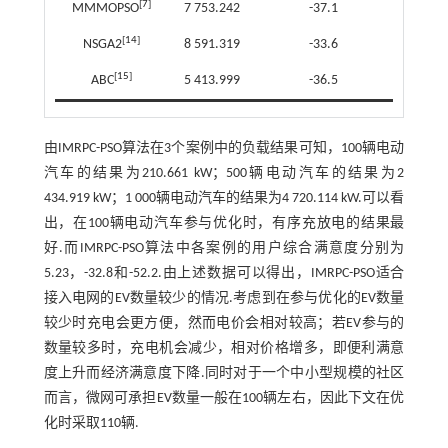
[
7
]
MMMOPSO
7 753.242
-37.1
[
14
]
NSGA2
8 591.319
-33.6
[
15
]
ABC
5 413.999
-36.5
由IMRPC-PSO算法在3个案例中的负载结果可知，100辆电动
汽车的结果为210.661 kW；500辆电动汽车的结果为2
434.919 kW；1 000辆电动汽车的结果为4 720.114 kW.可以看
出，在100辆电动汽车参与优化时，有序充放电的结果最
好.而IMRPC-PSO算法中各案例的用户综合满意度分别为
5.23，-32.8和-52.2.由上述数据可以得出，IMRPC-PSO适合
接入电网的EV数量较少的情况.考虑到在参与优化的EV数量
较少时充电会更方便，然而电价会相对较高；若EV参与的
数量较多时，充电机会减少，相对价格增多，即便利满意
度上升而经济满意度下降.同时对于一个中小型规模的社区
而言，微网可承担EV数量一般在100辆左右，因此下文在优
化时采取110辆.