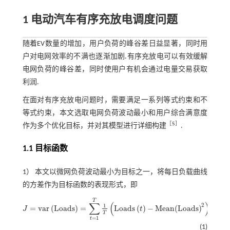
1 电动汽车有序充放电调度问题
随着EV数量的增加，用户负荷的峰谷差日益显著，同时用
户对电网效率的不满也逐渐加剧.有序充放电可以有效缓解
电网负荷的峰谷差，同时使用户有机会通过电量交易获取
利润.
在面对有序充放电问题时，需要满足一系列等式约束和不
等式约束，本文选取电网负荷波动最小和用户综合满意度
［
5
］
作为多个优化目标，并对其模型进行详细构建
.
1.1 目标函数
1） 本文以微网负荷波动最小为目标之一，将每日负载曲线
的方差作为目标函数的表现形式，即
T
∑
(
)
2
1
=
v
a
r
(
L
o
a
d
s
)
=
L
o
a
d
s
(
)
−
M
e
a
n
(
L
o
a
d
s
)
.
J
t
J
=
v
a
r
L
o
a
d
s
=
∑
t
=
1
T
1
T
L
o
a
d
s
t
-
M
e
a
n
L
o
a
d
s
2
.
T
=
1
t
(1)