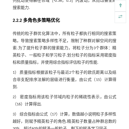
列扰动使得解在邻域［-0.36，0.3］内波动，从而改善全局
搜索能力.
2.2.2 多角色多策略优化
传统的粒子群优化算法中，所有粒子都执行相同的搜索策
略，导致搜索策略多样性不足，限制了种群对解空间的搜
索.为了提升粒子群的搜索能力，将粒子分为3个群体：精
英粒子、一般粒子和学习粒子.划分粒子的指标采用密度指
标和质量指标，并使用综合指标评估粒子的性能.
1） 质量指标根据该粒子与最近2个粒子的欧氏距离以及结
合非支配排序法解的层级进行衡量，由
公式（15）
计算得
到.
2） 密度指标用该粒子邻域内粒子的稀疏性表示，由
公式
（16）
计算得出.
3） 综合指标由
公式（17）
计算，数值越小说明粒子多样性
越好，则赋予精英粒子的角色.精英粒子数量占种群总数的
20%，超过60%的赋予一般粒子，剩下的赋予学习因子.