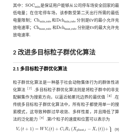
S
O
C
其中：
是保证用户能够从公司停车场安全回家的最
S
O
C
m
i
n
m
i
n
低电量；在住宅停车场，该参数受第二天出行所需的最低
C
h
D
c
h
电量限制；
和
分别是EV的最小允许充
C
h
m
i
n
,
r
a
t
e
D
c
h
m
i
n
,
r
a
t
e
m
i
n
,
r
a
t
e
m
i
n
,
r
a
t
e
C
h
D
c
h
放电速率；
和
分别是EV的最大允许充
C
h
m
a
x
,
r
a
t
e
D
c
h
m
a
x
,
r
a
t
e
m
a
x
,
r
a
t
e
m
a
x
,
r
a
t
e
放电速率.
2 改进多目标粒子群优化算法
2.1 多目标粒子群优化算法
粒子群优化算法是一种基于社会动物集体行为的群体性进
［
7
］
化算法
.多目标粒子群优化算法则是将粒子群中的非支
［
8
］
配解集作为搜索方向，以逼近帕累托边界的最优值
.在
传统多目标粒子群优化算法中，所有粒子都使用单一的搜
索模式，这导致种群过早收敛、多样性差，并且降低了算
［
9
］
法的泛化能力
.第
i
个粒子的速度和位置可以表示为
⎫
⎪
(
+
1
)
=
(
)
+
(
−
(
)
)
+
V
t
W
V
t
C
R
X
X
t
(9)
1
1
p
b
e
s
t
,
i
i
i
i