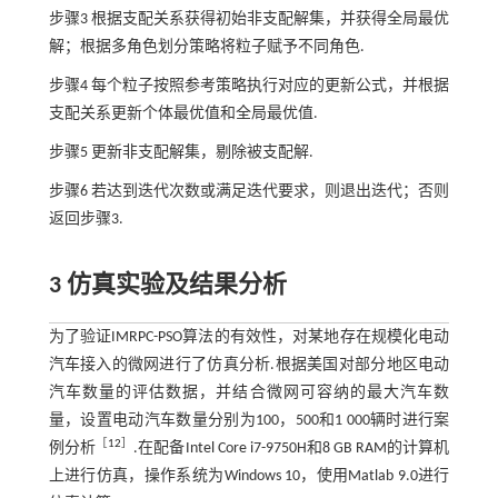
步骤3
根据支配关系获得初始非支配解集，并获得全局最优
解；根据多角色划分策略将粒子赋予不同角色.
步骤4
每个粒子按照参考策略执行对应的更新公式，并根据
支配关系更新个体最优值和全局最优值.
步骤5
更新非支配解集，剔除被支配解.
步骤6
若达到迭代次数或满足迭代要求，则退出迭代；否则
返回步骤3.
3 仿真实验及结果分析
为了验证IMRPC-PSO算法的有效性，对某地存在规模化电动
汽车接入的微网进行了仿真分析.根据美国对部分地区电动
汽车数量的评估数据，并结合微网可容纳的最大汽车数
量，设置电动汽车数量分别为100，500和1 000辆时进行案
［
12
］
例分析
.在配备Intel Core i7-9750H和8 GB RAM的计算机
上进行仿真，操作系统为Windows 10，使用Matlab 9.0进行