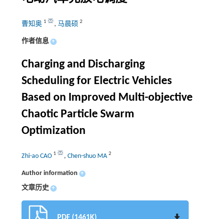
1
2
曹知奥
,
马晨硕
作者信息
+
Charging and Discharging
Scheduling for Electric Vehicles
Based on Improved Multi-objective
Chaotic Particle Swarm
Optimization
1
2
Zhi-ao CAO
,
Chen-shuo MA
Author information
+
文章历史
+
PDF (1461K)