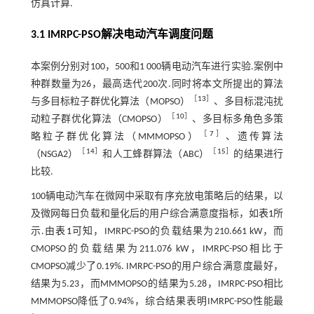
仿真计算.
3.1 IMRPC-PSO解决电动汽车调度问题
本案例分别对100，500和1 000辆电动汽车进行实验.案例中
种群数量为26，最高迭代200次.同时将本文所提出的算法
［
13
］
与多目标粒子群优化算法（MOPSO）
、多目标混沌扰
［
10
］
动粒子群优化算法（CMOPSO）
、多目标多角色多策
［
7
］
略粒子群优化算法（MMMOPSO）
、遗传算法
［
14
］
［
15
］
（NSGA2）
和人工蜂群算法（ABC）
的结果进行
比较.
100辆电动汽车在微网中采取有序充放电策略后的结果，以
及微网每日负载和量化后的用户综合满意度指标，如
表1
所
示.由
表1
可知，IMRPC-PSO的负载结果为210.661 kW，而
CMOPSO的负载结果为211.076 kW，IMRPC-PSO相比于
CMOPSO减少了0.19%. IMRPC-PSO的用户综合满意度最好，
结果为5.23，而MMMOPSO的结果为5.28，IMRPC-PSO相比
MMMOPSO降低了0.94%，综合结果表明IMRPC-PSO性能最