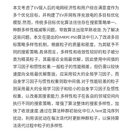
本文考虑了EV接入后的电网经济性和用户综合满意度作为
多个优化目标，并构建了EV并网有序充放电的多目标优化
模型.然而，传统多目标优化算法往往存在搜索策略单一、
种群多样性缩减等问题，导致算法出现早熟收敛.为了解决
这些问题，本文在提出的IMRPC-PSO算法中引入了改进多目
标策略多样性机制，根据粒子的质量和密度，为其赋予不
同的搜索策略.具体而言，多样性和收敛性较好的粒子被分
类为精英粒子，其最接近全局最优解，因此使用中间值的
学习因子和惯性权重.一般粒子的性能稍差，但仍需以较快
速度向全局最优解靠拢，应采用较大的全局学习因子，而
自身学习因子与惯性权重则取中间值.对于性能较差的粒子
则采用最大的全局学习因子和较小的自身学习因子及惯性
权重，以改善其搜索能力.多样性粒子在各自的邻域空间内
执行不同的搜索策略，增强了算法整体的搜索多样性，加
快了收敛速度.通过在算法种群初始化中引入Tent混沌序列
扰动，利用该扰动在每次迭代时更新种群粒子，以保持算
法迭代过程中粒子的多样性.