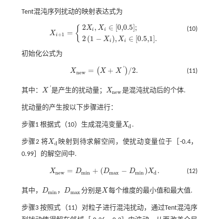
Tent混沌序列扰动的映射表达式为
2
,
∈
[
0,0.5
]
;
{
X
X
(10)
i
i
=
X
+
1
i
X
i
+
1
=
2
X
i
,
X
i
∈
[
0,0.5
]
;
2
1
-
X
i
,
X
i
∈
[
0.5,1
]
.
2
(
1
−
)
,
∈
[
0.5,1
]
.
X
X
i
i
初始化公式为
'
=
+
/
2
.
(
)
X
X
X
(11)
X
n
e
w
=
X
+
X
'
/
2
.
n
e
w
'
其中：
X
是产生的扰动量；
X
是混沌扰动后的个体.
X
'
X
n
e
w
n
e
w
扰动量的产生按以下步骤进行：
步骤1
根据
式（10）
生成混沌变量
X
.
X
d
d
步骤2
将
X
映射到待求解空间，使扰动变量位于［-0.4，
X
d
d
0.99］的解空间中.
=
+
(
−
)
.
X
D
D
D
X
(12)
X
n
e
w
=
D
m
i
n
+
D
m
a
x
-
D
m
i
n
X
d
.
n
e
w
m
i
n
m
a
x
m
i
n
d
其中，
D
，
D
分别是
X
每个维度的最小值和最大值.
D
m
i
n
D
m
a
x
X
m
i
n
m
a
x
步骤3
按照
式（11）
对粒子进行混沌扰动，通过Tent混沌序