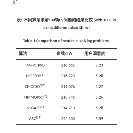
好.
表1 不同算法求解100辆EV问题的结果比较 (with 100 EVs
using different algorithms)
Table 1 Comparison of results in solving problems
算法
负载/kW
用户满意度
IMRPC-PSO
210.661
5.23
[
13
]
MOPSO
218.723
5.28
[
10
]
CMOPSO
211.076
5.27
[
7
]
MMMOPSO
218.746
5.26
[
14
]
NSGA2
214.710
5.28
[
15
]
ABC
242.603
5.59