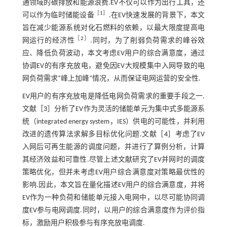
通领域的碳排放和能源浪费.EV不仅可以作为出行工具，还
［
1
］
可以作为临时储能设备
.在EV快速发展的背景下，本文
旨在减少能源系统对化石燃料的依赖，以最大限度提高电
［
2
］
网运行的经济性
.同时，为了削弱负荷需求的峰谷效
应、降低负荷波动，本文考虑EV用户的综合满意度，通过
协调EV的有序充放电，避免因EV大规模集中入网导致的电
网负荷需求“峰上加峰”情况，从而保证电网运营的安全性.
EV用户的有序充放电是降低电网负荷需求的重要手段之一.
文献［
3
］分析了EV作为灵活的储能单元为集中式多能源系
统（integrated energy system，IES）供电的可能性，并利用
改进的遗传算法求解多目标优化问题.文献［
4
］考虑了EV
入网后可再生能源的调度问题，并进行了算例分析，计算
其经济效益和可靠性.尽管上述文献研究了EV并网时的调度
策略优化，但并未考虑EV用户综合满意度对策略最优性的
影响.因此，本文旨在量化描述EV用户的综合满意度，并将
EV作为一种负荷和储能单元接入电网中，以尽可能协同调
度EV参与电网调度.同时，以用户的综合满意度作为评价指
标，激励用户积极参与有序充放电调度.