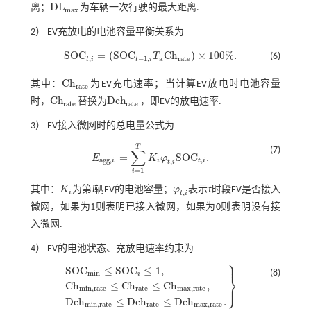
D
L
离；
为车辆一次行驶的最大距离.
D
L
m
a
x
m
a
x
2） EV充放电的电池容量平衡关系为
S
O
C
=
(
S
O
C
C
h
)
×
100
%
.
T
(6)
S
O
C
t
,
i
=
(
S
O
C
t
-
1
,
i
T
a
C
h
r
a
t
e
)
×
100
%
.
,
−
1
,
a
r
a
t
e
t
i
t
i
C
h
其中：
为EV充电速率；当计算EV放电时电池容量
C
h
r
a
t
e
r
a
t
e
C
h
D
c
h
时，
替换为
，即EV的放电速率.
C
h
r
a
t
e
D
c
h
r
a
t
e
r
a
t
e
r
a
t
e
3） EV接入微网时的总电量公式为
T
(7)
∑
=
S
O
C
.
E
K
φ
E
a
g
g
,
i
=
∑
i
=
1
T
K
i
φ
t
,
i
S
O
C
t
,
i
.
a
g
g
,
,
,
i
i
t
i
t
i
=
1
i
其中：
K
为第
i
辆EV的电池容量；
φ
表示
t
时段EV是否接入
K
i
φ
t
,
i
,
i
t
i
微网，如果为1则表明已接入微网，如果为0则表明没有接
入微网.
4） EV的电池状态、充放电速率约束为
⎫
⎪
S
O
C
≤
S
O
C
≤
1
,
(8)
m
i
n
i
⎬
C
h
≤
C
h
≤
C
h
,
⎭
⎪
S
O
C
m
i
n
≤
S
O
C
i
≤
1
,
C
h
m
i
n
,
r
a
t
e
≤
C
h
r
a
t
e
≤
C
h
m
a
x
,
r
a
t
e
,
D
c
h
m
i
n
,
r
a
t
e
≤
m
i
n
,
r
a
t
e
r
a
t
e
m
a
x
,
r
a
t
e
D
c
h
≤
D
c
h
≤
D
c
h
.
m
i
n
,
r
a
t
e
r
a
t
e
m
a
x
,
r
a
t
e