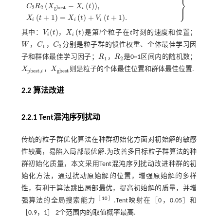
⎬
(
−
(
)
)
,
⎭
⎪
C
R
X
X
t
V
i
t
+
1
=
W
V
i
(
t
)
+
C
1
R
1
X
p
b
e
s
t
,
i
-
X
i
t
+
C
2
R
2
X
g
b
e
s
t
-
X
i
t
,
X
i
t
+
1
=
X
i
t
+
V
i
t
+
1
.
2
2
g
b
e
s
t
i
(
+
1
)
=
(
)
+
(
+
1
)
.
X
t
X
t
V
t
i
i
i
(
)
(
)
其中：
V
t
，
X
t
是第
i
个粒子在
t
时刻的速度和位置；
V
i
(
t
)
X
i
t
i
i
W
，
C
，
C
分别是粒子群的惯性权重、个体最佳学习因
W
C
1
C
2
1
2
子和群体最佳学习因子；
R
，
R
是0~1区间内的随机数；
R
1
R
2
1
2
X
，
X
则是粒子的个体最佳位置和群体最佳位置.
X
p
b
e
s
t
,
i
X
g
b
e
s
t
p
b
e
s
t
,
g
b
e
s
t
i
2.2 算法改进
2.2.1 Tent混沌序列扰动
传统的粒子群优化算法在种群初始化方面对初始解的敏感
性较高，易陷入局部最优解.为改善多目标粒子群算法的种
群初始化质量，本文采用Tent混沌序列扰动改进种群的初
始化方法，通过扰动原始解的位置，增强原始解的多样
性，有利于算法跳出局部最优，提高初始解的质量，并增
［
10
］
强算法的全局搜索能力
.Tent映射在［0，0.05］和
［0.9，1］ 2个范围内的取值概率最高.