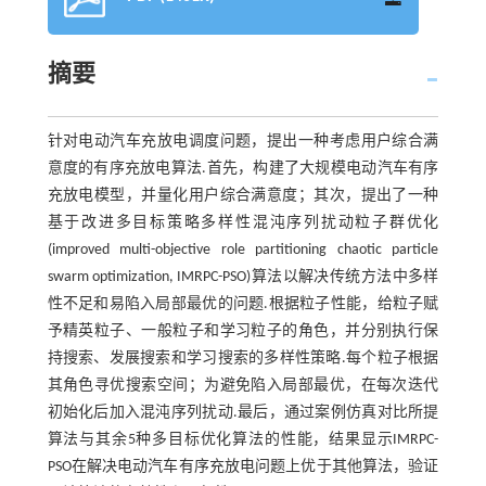
摘要
针对电动汽车充放电调度问题，提出一种考虑用户综合满
意度的有序充放电算法.首先，构建了大规模电动汽车有序
充放电模型，并量化用户综合满意度；其次，提出了一种
基于改进多目标策略多样性混沌序列扰动粒子群优化
(improved multi-objective role partitioning chaotic particle
swarm optimization, IMRPC-PSO)算法以解决传统方法中多样
性不足和易陷入局部最优的问题.根据粒子性能，给粒子赋
予精英粒子、一般粒子和学习粒子的角色，并分别执行保
持搜索、发展搜索和学习搜索的多样性策略.每个粒子根据
其角色寻优搜索空间；为避免陷入局部最优，在每次迭代
初始化后加入混沌序列扰动.最后，通过案例仿真对比所提
算法与其余5种多目标优化算法的性能，结果显示IMRPC-
PSO在解决电动汽车有序充放电问题上优于其他算法，验证