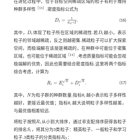
在进化过程中，位于目标空间稀疏区域的粒子有利于维持
［
11
］
种群多样性
.密度指标公式为
1
=
.
D
(16)
D
i
=
1
d
i
2
+
2
.
i
+
2
d
2
i
其中，
D
体现了粒子所在区域的稀疏性.若
D
越小，表示
D
i
D
i
i
i
粒子的邻域越稀疏，反之则越密集.稀疏粒子可以扩大探索
空间，而极端解在该层是稀疏的，在种群中可能位于密集
［
11
］
区域，也可能位于稀疏区域
.考虑质量指标可能会忽视
极端解的优势，因此也需要结合密度指标.这里将两个指标
综合考虑，计算为
√
√
N
N
=
+
.
(17)
R
E
D
R
i
=
E
i
N
+
D
i
N
.
i
i
i
其中，
N
为粒子群的种群数量.指标
R
越小表示粒子多样性
N
i
越好，更接近最优值；指标
R
越大说明粒子多样性越差，
i
与最优值相差较远.
将粒子按照
R
从小到大排序，通过非支配排序获得各粒子
R
i
i
的排名
S
，将其分为3类粒子：精英粒子、一般粒子和学习
S
i
i
粒子.3类粒子的分类指标
R
：
R
O
O