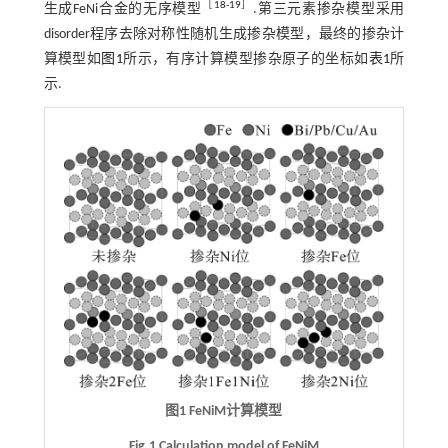
［
18
-
19
］
生成FeNi合金的无序模型
.第三元素掺杂模型采用
disorder程序去除对称性随机生成掺杂模型，最终的掺杂计
算模型如
图1
所示，有序计算模型掺杂原子的坐标如
表1
所
示.
图1 FeNiM计算模型
Fig.1 Calculation model of FeNiM