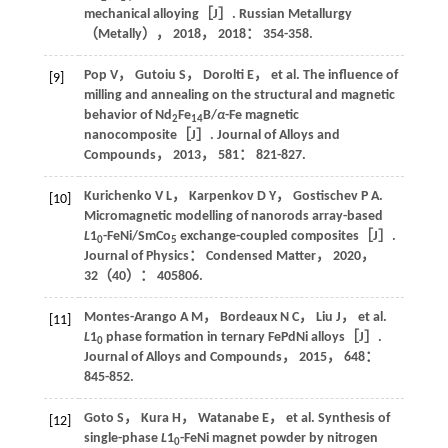
mechanical alloying［J］.
Russian Metallurgy
（Metally）
，
2018
，
2018
： 354-358.
Pop
V
，
Gutoiu
S
，
Dorolti
E
，
et al
. The influence of
[9]
milling and annealing on the structural and magnetic
behavior of Nd
Fe
B/
α
-Fe magnetic
2
14
nanocomposite［J］.
Journal of Alloys and
Compounds
，
2013
，
581
： 821-827.
Kurichenko
V L
，
Karpenkov
D Y
，
Gostischev
P A
.
[10]
Micromagnetic modelling of nanorods array-based
L
1
-FeNi/SmCo
exchange-coupled composites［J］.
0
5
Journal of Physics： Condensed Matter
，
2020
，
32
（40）： 405806.
Montes-Arango
A M
，
Bordeaux
N C
，
Liu
J
，
et al
.
[11]
L
1
phase formation in ternary FePdNi alloys［J］.
0
Journal of Alloys and Compounds
，
2015
，
648
：
845-852.
Goto
S
，
Kura
H
，
Watanabe
E
，
et al
. Synthesis of
[12]
single-phase
L
1
-FeNi magnet powder by nitrogen
0