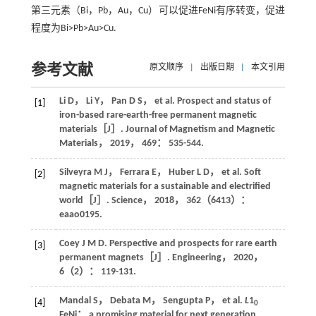
第三元素（Bi，Pb，Au，Cu）可以促进FeNi有序转变，促进
程度为Bi>Pb>Au>Cu.
参考文献
原文顺序
|
出版日期
|
本文引用
Li
D
，
Li
Y
，
Pan
D S
，
et al
. Prospect and status of
[1]
iron-based rare-earth-free permanent magnetic
materials［J］.
Journal of Magnetism and Magnetic
Materials
，
2019
，
469
： 535-544.
Silveyra
M J
，
Ferrara
E
，
Huber
L D
，
et al
. Soft
[2]
magnetic materials for a sustainable and electrified
world［J］.
Science
，
2018
，
362
（6413）：
eaao0195.
Coey
J M D
. Perspective and prospects for rare earth
[3]
permanent magnets［J］.
Engineering
，
2020
，
6
（2）： 119-131.
Mandal
S
，
Debata
M
，
Sengupta
P
，
et al
.
L
1
[4]
0
FeNi： a promising material for next generation