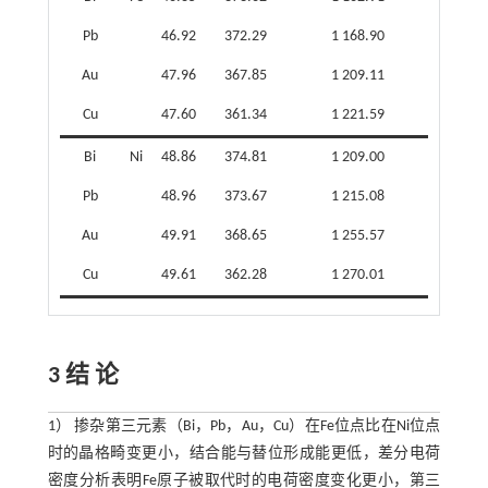
Pb
46.92
372.29
1 168.90
Au
47.96
367.85
1 209.11
Cu
47.60
361.34
1 221.59
Bi
Ni
48.86
374.81
1 209.00
Pb
48.96
373.67
1 215.08
Au
49.91
368.65
1 255.57
Cu
49.61
362.28
1 270.01
3 结 论
1） 掺杂第三元素（Bi，Pb，Au，Cu）在Fe位点比在Ni位点
时的晶格畸变更小，结合能与替位形成能更低，差分电荷
密度分析表明Fe原子被取代时的电荷密度变化更小，第三