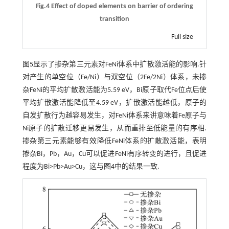
Fig.4 Effect of doped elements on barrier of ordering
transition
Full size
图5
显示了掺杂第三元素对FeNi体系中扩散激活能的影响.针
对产生的单空位（Fe/Ni）与双空位（2Fe/2Ni）体系，未掺
杂FeNi的平均扩散激活能为5.59 eV，Bi原子取代Fe位点后使
平均扩散激活能降低至4.59 eV，扩散激活能越低，原子的
自发扩散行为越容易发生，对FeNi体系来讲意味着Fe原子与
Ni原子的扩散迁移更易发生，从而重排至低能量的有序相.
掺杂第三元素能够有效降低FeNi体系的扩散激活能，表明
掺杂Bi，Pb，Au，Cu可以促进FeNi有序转变的进行，且促进
程度为Bi>Pb>Au>Cu，这与
图4
中的结果一致.