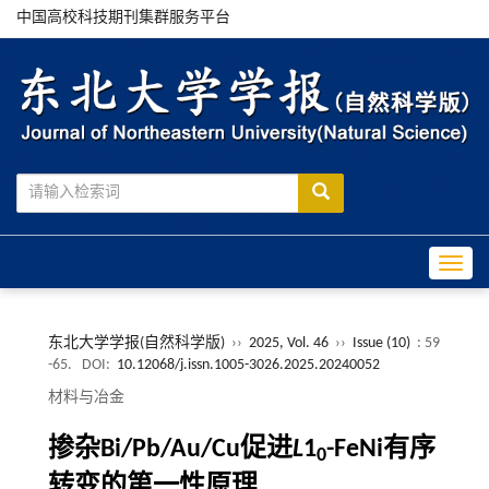
中国高校科技期刊集群服务平台
Toggle
东北大学学报(自然科学版)
››
2025, Vol. 46
››
Issue (10)
: 59
-65.
DOI:
10.12068/j.issn.1005-3026.2025.20240052
材料与冶金
掺杂Bi/Pb/Au/Cu促进
L
1
-FeNi有序
0
转变的第一性原理