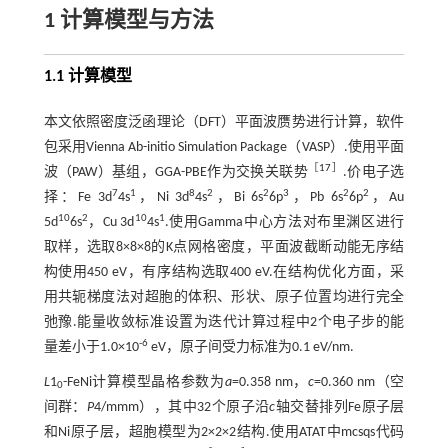
1 计算模型与方法
1.1 计算模型
本文依照密度泛函理论（DFT）平面波赝势进行计算，软件
包采用Vienna Ab-initio Simulation Package（VASP）.使用平面
［
17
］
波（PAW）基组，GGA-PBE作为交换关联势
.价电子选
7
1
8
2
2
3
2
2
择：Fe 3d
4s
，Ni 3d
4s
，Bi 6s
6p
，Pb 6s
6p
，Au
10
2
10
1
5d
6s
，Cu 3d
4s
.使用Gamma中心方法对布里渊区进行
取样，选取8×8×8的K点网格密度，平面波截断动能无序结
构使用450 eV，有序结构选取400 eV.在结构优化方面，采
用共轭梯度法对超胞的体积、形状、原子位置均进行完全
弛豫.能量收敛标准设置为迭代计算过程中2个电子步的能
-6
量差小于1.0×10
eV，原子间受力标准为0.1 eV/nm.
L
1
-FeNi计算模型晶格参数为
a
=0.358 nm，
c
=0.360 nm（空
0
间群：
P
4/mmm），其中32个原子沿
c
轴交替排列Fe原子层
和Ni原子层，超胞模型为2×2×2结构.使用ATAT中mcsqs代码