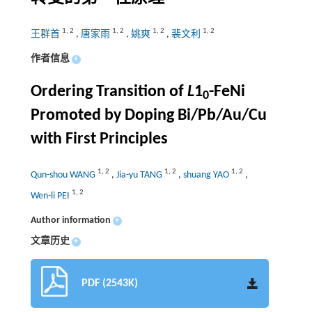
1
,
2
1
,
2
1
,
2
1
,
2
王群首
,
唐家雨
,
姚爽
,
裴文利
作者信息
+
Ordering Transition of
L
1
-FeNi
0
Promoted by Doping Bi/Pb/Au/Cu
with First Principles
1
,
2
1
,
2
1
,
2
Qun-shou WANG
,
Jia-yu TANG
,
shuang YAO
,
1
,
2
Wen-li PEI
Author information
+
文章历史
+
PDF (2543K)