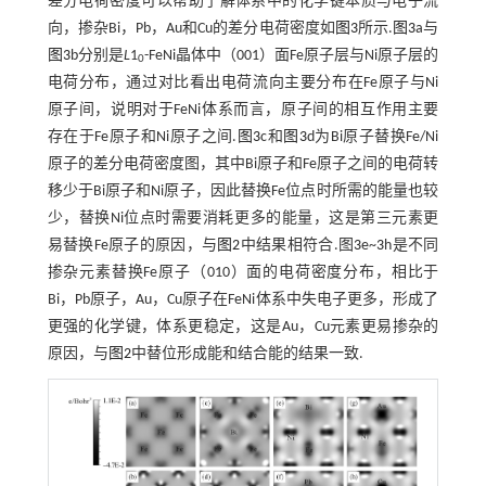
差分电荷密度可以帮助了解体系中的化学键本质与电子流
向，掺杂Bi，Pb，Au和Cu的差分电荷密度如
图3
所示.
图3
a与
图3
b分别是
L
1
-FeNi晶体中（001）面Fe原子层与Ni原子层的
0
电荷分布，通过对比看出电荷流向主要分布在Fe原子与Ni
原子间，说明对于FeNi体系而言，原子间的相互作用主要
存在于Fe原子和Ni原子之间.
图3
c和
图3
d为Bi原子替换Fe/Ni
原子的差分电荷密度图，其中Bi原子和Fe原子之间的电荷转
移少于Bi原子和Ni原子，因此替换Fe位点时所需的能量也较
少，替换Ni位点时需要消耗更多的能量，这是第三元素更
易替换Fe原子的原因，与
图2
中结果相符合.图
3
e~
3
h是不同
掺杂元素替换Fe原子（010）面的电荷密度分布，相比于
Bi，Pb原子，Au，Cu原子在FeNi体系中失电子更多，形成了
更强的化学键，体系更稳定，这是Au，Cu元素更易掺杂的
原因，与
图2
中替位形成能和结合能的结果一致.