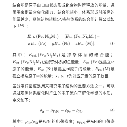
结合能是原子由自由状态形成化合物时所释放的能量，通
常用来衡量合金化能力，结合能越小，体系形成时所需的
能量越少，晶体结构越稳定.掺杂体系的结合能计算公式如
［
24
］
下
：
(
F
e
N
i
M
)
=
[
(
F
e
N
i
M
)
−
E
E
E
c
o
h
F
e
x
N
i
y
M
z
=
[
E
t
o
t
F
e
x
N
i
y
M
z
-
c
o
h
t
o
t
x
y
z
x
y
z
(
F
e
)
−
(
N
i
)
−
(
M
)
]
x
E
y
E
z
E
.
(3)
x
E
i
s
o
F
e
-
y
E
i
s
o
N
i
-
z
E
i
s
o
M
]
i
s
o
i
s
o
i
s
o
(
F
e
N
i
M
)
其中：
E
是掺杂体系的结合能；
E
c
o
h
F
e
x
N
i
y
M
z
c
o
h
x
y
z
(
F
e
N
i
M
)
(
F
e
)
E
是掺杂体系的总能量；
E
是孤立Fe
E
t
o
t
F
e
x
N
i
y
M
z
E
i
s
o
F
e
t
o
t
i
s
o
x
y
z
(
N
i
)
(
M
)
原子的能量；
E
是孤立Ni原子的能量；
E
是
E
i
s
o
N
i
E
i
s
o
M
i
s
o
i
s
o
孤立掺杂原子M的能量；
x
，
y
，
z
为对应元素的原子数目.
差分电荷密度是用来研究电子结构的重要方法之一，可以
通过观测体系变化时产生的电子流向了解化学键的本质，
定义如下：
=
−
−
ρ
ρ
ρ
ρ
.
(4)
ρ
Δ
=
ρ
F
e
N
i
-
ρ
F
e
-
ρ
N
i
Δ
F
e
N
i
F
e
N
i
其中：
ρ
/
ρ
是Fe/Ni的电荷密度；
ρ
是FeNi的电荷密
ρ
F
e
ρ
N
i
ρ
F
e
N
i
F
e
N
i
F
e
N
i