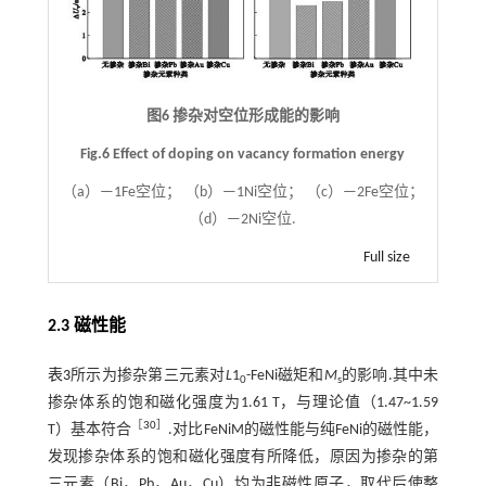
图6 掺杂对空位形成能的影响
Fig.6 Effect of doping on vacancy formation energy
（a）—1Fe空位； （b）—1Ni空位； （c）—2Fe空位；
（d）—2Ni空位.
Full size
2.3 磁性能
表3
所示为掺杂第三元素对
L
1
-FeNi磁矩和
M
的影响.其中未
0
s
掺杂体系的饱和磁化强度为1.61 T，与理论值（1.47~1.59
［
30
］
T）基本符合
.对比FeNiM的磁性能与纯FeNi的磁性能，
发现掺杂体系的饱和磁化强度有所降低，原因为掺杂的第
三元素（Bi，Pb，Au，Cu）均为非磁性原子，取代后使整