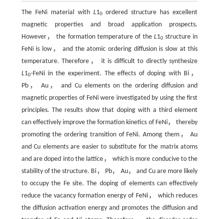
The FeNi material with
L
1
ordered structure has excellent
0
magnetic properties and broad application prospects.
However， the formation temperature of the
L
1
structure in
0
FeNi is low， and the atomic ordering diffusion is slow at this
temperature. Therefore， it is difficult to directly synthesize
L
1
-FeNi in the experiment. The effects of doping with Bi，
0
Pb， Au， and Cu elements on the ordering diffusion and
magnetic properties of FeNi were investigated by using the first
principles. The results show that doping with a third element
can effectively improve the formation kinetics of FeNi， thereby
promoting the ordering transition of FeNi. Among them， Au
and Cu elements are easier to substitute for the matrix atoms
and are doped into the lattice， which is more conducive to the
stability of the structure. Bi， Pb， Au， and Cu are more likely
to occupy the Fe site. The doping of elements can effectively
reduce the vacancy formation energy of FeNi， which reduces
the diffusion activation energy and promotes the diffusion and