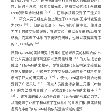
面心四方相（
L
1
）的FeNi磁性材料具有较大的磁晶各向异
0
性，同时不含稀土和贵金属元素，是有望替代稀土永磁和
［
1
-
3
］
FePt的新型永磁材料
，在磁学领域受到了广泛关注
［
4
］
.研究人员已经在实验上确定了FeNi有序-无序转变温度
［
5
］
为593 K
，但是该低温下，Fe和Ni的扩散率低，使其动
力学上的转变极其缓慢，导致实验上难以直接形成
L
1
有序
0
结构，而高温下体系的平衡转变困难，也难以获得高有序
［
6
］
的
L
1
-FeNi结构
.
0
目前
L
1
-FeNi的实验研究主要集中在纳米尺度的材料合成上.
0
［
7
］
研究人员通过循环氧还原以及高能球磨
的方法成功合
成出了
L
1
-FeNi纳米粒子，尽管合成的
L
1
结构浓度较低且
0
0
存在大量缺陷，但这些工艺在交换耦合磁性复合材料中显
［
8
-
9
］
示出了巨大的研究潜力
，使
L
1
-FeNi基磁性复合材料
0
［
10
］
受到了广泛关注
.研究人员提出掺杂第三元素（Pd和
［
11
-
N）的方法成功合成了一定浓度的
L
1
-FeNi纳米粒子
0
12
］
，该方法的最大优点是改善了
L
1
-FeNi的形成动力学，
0
从而促进了Fe原子和Ni原子在体系中的自发扩散.但实验制
备高有序度的
L
1
-FeNi结构依然是该领域的瓶颈.
0