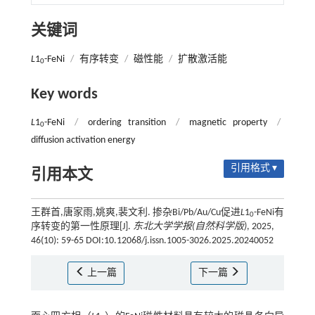
关键词
L
1
-FeNi
/
有序转变
/
磁性能
/
扩散激活能
0
Key words
L
1
-FeNi
/
ordering transition
/
magnetic property
/
0
diffusion activation energy
引用格式 ▾
引用本文
王群首,唐家雨,姚爽,裴文利. 掺杂Bi/Pb/Au/Cu促进
L
1
-FeNi有
0
序转变的第一性原理[J].
东北大学学报(自然科学版)
, 2025,
46(10): 59-65 DOI:10.12068/j.issn.1005-3026.2025.20240052
上一篇
下一篇