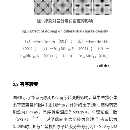
图3 掺杂对差分电荷密度的影响
Fig.3 Effect of doping on differential charge density
（a）—Fe
Ni
Fe （001）； （b）—Fe
Ni
Ni
16
16
16
16
（001）； （c）—Fe
BiNi
Fe （001）； （d）—
15
16
Fe
BiNi
Ni （001）； （e~h）—Fe
MNi
（010）.
16
15
15
16
Full size
2.2 有序转变
图4
显示了掺杂元素对FeNi有序转变的影响，其中未掺杂体
系转变势垒如
图4
中虚线所示，计算的无序到
L
1
结构转变
0
能垒为1.74 eV，有序转变温度为603.19 K，与理论值一致
［
29
］
（593 K）
，说明此转变势垒较为合理.当掺杂比为
3.125%时，Bi与Pb替换Fe原子转变势垒分别为1.40 eV与1.43