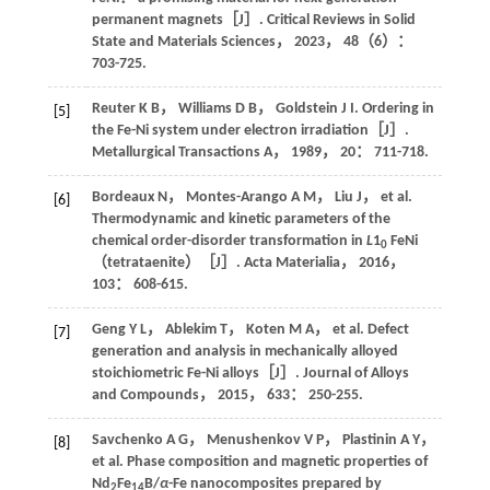
permanent magnets［J］.
Critical Reviews in Solid
State and Materials Sciences
，
2023
，
48
（6）：
703-725.
Reuter
K B
，
Williams
D B
，
Goldstein
J I
. Ordering in
[5]
the Fe-Ni system under electron irradiation［J］.
Metallurgical Transactions A
，
1989
，
20
： 711-718.
Bordeaux
N
，
Montes-Arango
A M
，
Liu
J
，
et al
.
[6]
Thermodynamic and kinetic parameters of the
chemical order-disorder transformation in
L
1
FeNi
0
（tetrataenite）［J］.
Acta Materialia
，
2016
，
103
： 608-615.
Geng
Y L
，
Ablekim
T
，
Koten
M A
，
et al
. Defect
[7]
generation and analysis in mechanically alloyed
stoichiometric Fe-Ni alloys［J］.
Journal of Alloys
and Compounds
，
2015
，
633
： 250-255.
Savchenko
A G
，
Menushenkov
V P
，
Plastinin
A Y
，
[8]
et al
. Phase composition and magnetic properties of
Nd
Fe
B/
α
-Fe nanocomposites prepared by
2
14