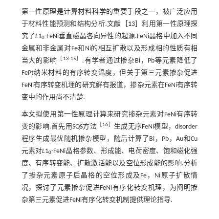
第一性原理是计算材料科学的重要手段之一，被广泛应用
于材料性能预测和结构分析.文献［
13
］利用第一性原理探
究了
L
1
-FeNi垂直磁晶各向异性的起源.FeNi晶格中加入不同
0
金属和非金属对Fe和Ni的相互扩散以及形成相的性质有相
［
13
-
15
］
当大的影响
.有学者通过掺杂Bi，Pb等元素降低了
FePt纳米材料的有序转变温度，但关于第三元素掺杂促进
FeNi有序转变机理的研究鲜有报道，掺杂元素在FeNi有序转
变中的作用尚不清楚.
本文拟使用第一性原理计算来研究掺杂元素对FeNi有序转
［
16
］
变的影响.首先用SQS方法
生成无序FeNi模型，disorder
程序生成最优随机掺杂模型，随后计算了Bi，Pb，Au和Cu
元素对
L
1
-FeNi晶格参数、形成能、电荷密度、饱和磁化强
0
度、有序转变能、扩散激活能以及空位形成能的影响.分析
了掺杂元素原子后晶格的空位形成及Fe，Ni原子扩散情
况，探讨了元素掺杂促进FeNi有序化转变机理，为阐明掺
杂第三元素促进FeNi有序化转变机制提供理论指导.