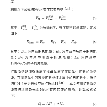
度.
［
25
］
利用以下公式描述FeNi有序转变势垒
：
S
Q
S
1
L
=
−
0
(5)
E
E
E
.
E
t
r
=
E
f
o
r
m
S
Q
S
-
E
f
o
r
m
L
1
0
t
r
f
o
r
m
f
o
r
m
S
Q
S
1
L
0
其中，
E
，
E
为FeNi无序、有序结构的形成能，定义
f
o
r
m
S
Q
S
f
o
r
m
L
1
0
f
o
r
m
f
o
r
m
如下：
=
−
−
−
E
E
E
E
E
.
(6)
E
f
o
r
m
=
E
t
o
t
-
E
F
e
-
E
N
i
-
E
M
t
o
t
F
e
N
i
M
f
o
r
m
其中：
E
为体系的总能量；
E
为体系中Fe原子的总能
E
t
o
t
E
F
e
t
o
t
F
e
量；
E
为体系中Ni原子的总能量；
E
为体系中
E
N
i
E
M
N
i
M
Bi/Pb/Ag/Cu原子的总能量.
扩散激活能即杂质原子或母体原子在固体中扩散的激活
能，在固溶体中的置换扩散或纯金属中的自扩散中，原子
［
26
］
的迁移主要是通过空位扩散机制
，本文使用扩散激活
能来描述掺杂元素对FeNi有序转变的影响，计算公式如
下：
=
Δ
+
Δ
Q
U
U
.
(7)
Q
=
Δ
U
+
Δ
U
V
V