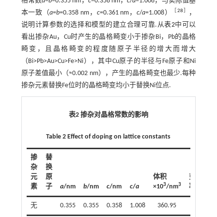
格常数
a
=
b
=0.355 nm，
c
=0.358 nm，
c
/
a
=1.008，与实际值基
［
28
］
本一致（
a
=
b
=0.358 nm，
c
=0.361 nm，
c
/
a
=1.008）
，
说明计算参数的选择和模型的建立合理可靠.从
表2
中可以
看出掺杂Au，Cu时产生的晶格畸变小于掺杂Bi，Pb的晶格
畸变，且晶格畸变的程度随原子半径的增大而增大
（Bi>Pb>Au>Cu>Fe>Ni），其中Cu原子的半径与Fe原子和Ni
原子差值最小（≈0.002 nm），产生的晶格畸变也最少.每种
掺杂元素替换Fe位时的晶格畸变均小于替换Ni位点.
表2 掺杂对晶格常数的影响
Table 2 Effect of doping on lattice constants
掺
替
杂
换
元
原
体积
变化
3
3
素
子
a
/nm
b
/nm
c
/nm
c
/
a
×10
/nm
率/%
无
0.355
0.355
0.358
1.008
360.95