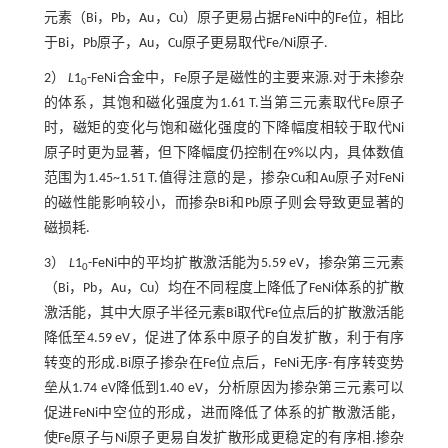
元素（Bi，Pb，Au，Cu）原子更易占据FeNi中的Fe位，相比
于Bi，Pb原子，Au，Cu原子更易取代Fe/Ni原子.
2）
L
1
-FeNi合金中，Fe原子是磁性的主要来源.对于未掺杂
0
的体系，其饱和磁化强度为1.61 T.当第三元素取代Fe原子
时，磁矩的变化与饱和磁化强度的下降幅度相较于取代Ni
原子时更为显著，但下降幅度仍控制在9%以内，具体数值
范围为1.45~1.51 T.值得注意的是，掺杂Cu和Au原子对FeNi
的磁性能影响较小，而掺杂Bi和Pb原子则会导致更显著的
磁损耗.
3）
L
1
-FeNi中的平均扩散激活能为5.59 eV，掺杂第三元素
0
（Bi，Pb，Au，Cu）均在不同程度上降低了FeNi体系的扩散
激活能，其中大原子半径元素Bi取代Fe位点后的扩散激活能
降低至4.59 eV，促进了体系中原子的自发扩散，利于有序
转变的形成.Bi原子掺杂在Fe位点后，FeNi无序-有序转变势
垒从1.74 eV降低到1.40 eV，分析原因为掺杂第三元素可以
促进FeNi中空位的形成，进而降低了体系的扩散激活能，
使Fe原子与Ni原子更易自发扩散形成更稳定的有序相.掺杂