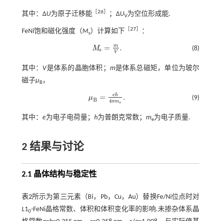
［
26
］
其中：Δ
U
为原子迁移能
；Δ
U
为空位形成能.
V
［
27
］
FeNi饱和磁化强度（
M
）计算如下
：
s
m
=
M
.
(8)
M
s
=
m
V
s
V
其中：
V
是体系的晶胞体积；
m
是体系总磁矩，单位为玻尔
磁子
μ
，
B
e
h
=
μ
.
(9)
μ
B
=
e
h
4
π
m
e
B
4
π
m
e
其中：
e
为电子电荷量；
h
为普朗克常数；
m
为电子质量.
e
2 结果与讨论
2.1 晶体结构与稳定性
表2
所示为第三元素（Bi，Pb，Cu，Au）替换Fe/Ni位点时对
L
1
-FeNi晶格常数、体积和体积变化率的影响.未掺杂体系晶
0