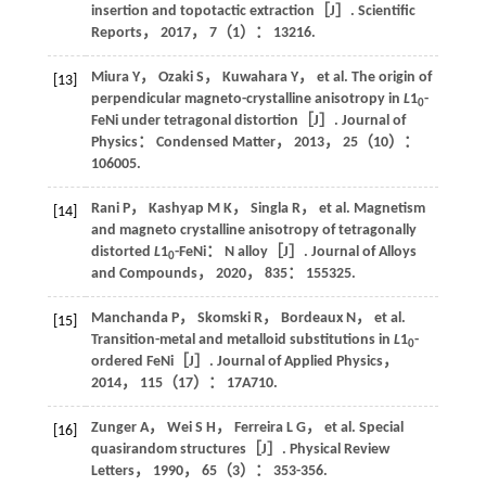
insertion and topotactic extraction［J］.
Scientific
Reports
，
2017
，
7
（1）： 13216.
Miura
Y
，
Ozaki
S
，
Kuwahara
Y
，
et al
. The origin of
[13]
perpendicular magneto-crystalline anisotropy in
L
1
-
0
FeNi under tetragonal distortion［J］.
Journal of
Physics： Condensed Matter
，
2013
，
25
（10）：
106005.
Rani
P
，
Kashyap
M K
，
Singla
R
，
et al
. Magnetism
[14]
and magneto crystalline anisotropy of tetragonally
distorted
L
1
-FeNi： N alloy［J］.
Journal of Alloys
0
and Compounds
，
2020
，
835
： 155325.
Manchanda
P
，
Skomski
R
，
Bordeaux
N
，
et al
.
[15]
Transition-metal and metalloid substitutions in
L
1
-
0
ordered FeNi［J］.
Journal of Applied Physics
，
2014
，
115
（17）： 17A710.
Zunger
A
，
Wei
S H
，
Ferreira
L G
，
et al
. Special
[16]
quasirandom structures［J］.
Physical Review
Letters
，
1990
，
65
（3）： 353-356.