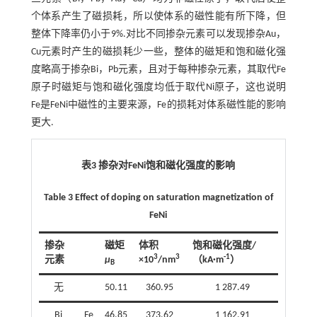
个体系产生了磁损耗，所以使体系的磁性能有所下降，但
整体下降率仍小于9%.对比不同掺杂元素可以发现掺杂Au，
Cu元素时产生的磁损耗少一些，整体的磁矩和饱和磁化强
度略高于掺杂Bi，Pb元素，且对于每种掺杂元素，其取代Fe
原子时磁矩与饱和磁化强度均低于取代Ni原子，这也说明
Fe是FeNi中磁性的主要来源，Fe的损耗对体系磁性能的影响
更大.
表3 掺杂对FeNi饱和磁化强度的影响
Table 3 Effect of doping on saturation magnetization of
FeNi
掺杂
磁矩
体积
饱和磁化强度/
3
3
-1
元素
μ
×10
/nm
（kA·m
）
B
无
50.11
360.95
1 287.49
Bi
Fe
46.85
373.62
1 162.91