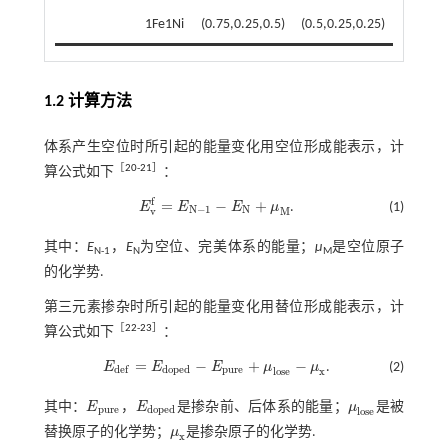
1Fe1Ni
(0.75,0.25,0.5)
(0.5,0.25,0.25)
1.2 计算方法
体系产生空位时所引起的能量变化用空位形成能表示，计
［
20
-
21
］
算公式如下
：
f
=
−
+
E
E
E
μ
.
(1)
E
v
f
=
E
N
-
1
-
E
N
+
μ
M
N
−
1
N
v
M
其中：
E
，
E
为空位、完美体系的能量；
μ
是空位原子
N-1
N
M
的化学势.
第三元素掺杂时所引起的能量变化用替位形成能表示，计
［
22
-
23
］
算公式如下
：
=
−
+
−
E
E
E
μ
μ
.
(2)
E
d
e
f
=
E
d
o
p
e
d
-
E
p
u
r
e
+
μ
l
o
s
e
-
μ
x
d
o
p
e
d
p
u
r
e
d
e
f
l
o
s
e
x
其中：
E
，
E
是掺杂前、后体系的能量；
μ
是被
E
p
u
r
e
E
d
o
p
e
d
μ
l
o
s
e
p
u
r
e
d
o
p
e
d
l
o
s
e
替换原子的化学势；
μ
是掺杂原子的化学势.
μ
x
x