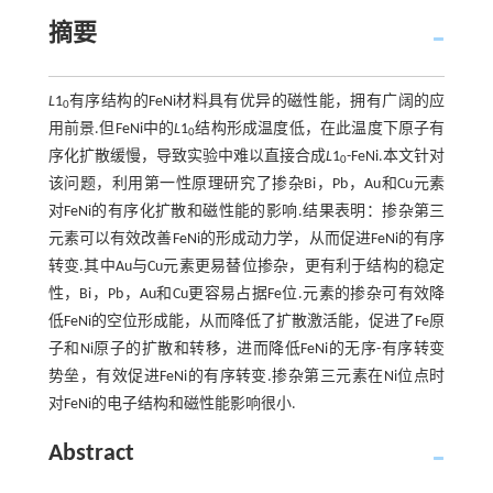
摘要
L
1
有序结构的FeNi材料具有优异的磁性能，拥有广阔的应
0
用前景.但FeNi中的
L
1
结构形成温度低，在此温度下原子有
0
序化扩散缓慢，导致实验中难以直接合成
L
1
-FeNi.本文针对
0
该问题，利用第一性原理研究了掺杂Bi，Pb，Au和Cu元素
对FeNi的有序化扩散和磁性能的影响.结果表明：掺杂第三
元素可以有效改善FeNi的形成动力学，从而促进FeNi的有序
转变.其中Au与Cu元素更易替位掺杂，更有利于结构的稳定
性，Bi，Pb，Au和Cu更容易占据Fe位.元素的掺杂可有效降
低FeNi的空位形成能，从而降低了扩散激活能，促进了Fe原
子和Ni原子的扩散和转移，进而降低FeNi的无序-有序转变
势垒，有效促进FeNi的有序转变.掺杂第三元素在Ni位点时
对FeNi的电子结构和磁性能影响很小.
Abstract