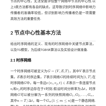
节点的中心性，无法全面评估整个网络中节点的中心性.以
上3类方法都有各自的缺点，这导致识别时序网络中影响力
传播者的准确率较低，但识别影响力传播者仍是一项需要
高效方法的重要任务.
2 节点中心性基本方法
给出时序网络的定义、现有的时序网络中关键节点算法，
以及TG模型，为后续TGBISR算法以及实验设计做准备.
2.1 时序网络
=
(
,
,
)
一个时序网络可被定义为
G
V
E
T
，其中
V
表示节点
G
=
(
V
,
E
,
T
)
V
[
1
,
]
集，
E
表示时序边集，
T
表示网络
G
的持续时间为
T
.在
E
T
G
[
1
,
T
]
(
,
,
)
∈
时序网络
G
中，每一条边
e
v
v
t
E
表示一条连接节点
G
i
j
e
v
i
,
v
j
,
t
∈
E
Δ
v
和
v
的时序边存在于
t
时刻.假设时间分辨率为
t
，时序
v
i
v
j
t
Δ
t
i
j
,
,
…
,
网络
G
可以被分解为一系列的快照网络
G
G
G
，
G
G
1
,
G
2
,
…
,
G
n
1
2
n
=
/
Δ
(
1
≤
≤
)
其中
n
T
t
，每一个
G
m
n
是一个静态网络.
n
=
T
/
Δ
t
G
m
(
1
≤
m
≤
n
)
m