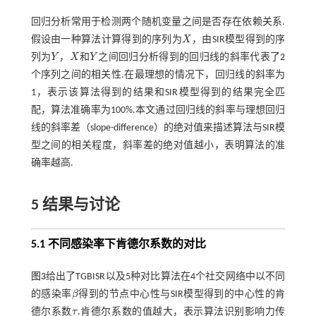
回归分析常用于检测两个随机变量之间是否存在依赖关系.
假设由一种算法计算得到的序列为
X
，由SIR模型得到的序
X
列为
Y
，
X
和
Y
之间回归分析得到的回归线的斜率代表了2
Y
X
Y
个序列之间的相关性.在最理想的情况下，回归线的斜率为
1，表示该算法得到的结果和SIR模型得到的结果完全匹
配，算法准确率为100%.本文通过回归线的斜率与理想回归
线的斜率差（slope-difference）的绝对值来描述算法与SIR模
型之间的相关程度，斜率差的绝对值越小，表明算法的准
确率越高.
5 结果与讨论
5.1 不同感染率下肯德尔系数的对比
图3
给出了TGBISR以及5种对比算法在4个社交网络中以不同
的感染率
β
得到的节点中心性与SIR模型得到的中心性的肯
β
德尔系数
τ
.肯德尔系数的值越大，表示算法识别影响力传
τ