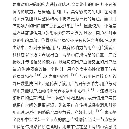
角度对用户的影响力进行评估.社交网络中的用户并不具备
同等影响力，与普通用户相比，具有影响力的用户在网络
的主要功能以及整体结构中扮演更为重要的角色，而且具
［
12
］
有影响力的用户拥有更多显著特征
.因此仅从一个角度
或者特征评估用户的影响力是不合适的.其次，用户在时序
网络中的局部、位置以及全局特征没有被综合考虑.在现实
生活中，相对于普通用户，具有影响力的用户（传播者）
往往在以下方面表现出色：网络中传播信息的位置，广泛
接收并传播信息的能力，以及与该用户直接交互的用户数
量.在时序网络的每一个时刻，用户的度中心性代表了节点
［
13
］
［
14
］
的局部特征
.因为度中心性
与该用户直接交互的
邻居数量成正比，这代表了该用户的局部影响力.用户与网
［
15
］
络中其他用户之间的距离表示紧密中心性
，这被视为
［
16
］
该用户的位置特征
.紧密中心性越高，表示该用户与其
他用户之间的距离越短，则该用户在传播或接收消息时能
［
17
］
更迅速.从整个网络的全局视角看，介数中心性
表示整
个网络中经过某一个节点的信息传播路径.当某一节点被多
个信息传播路径所包含时，则该节点在整个网络中信息的