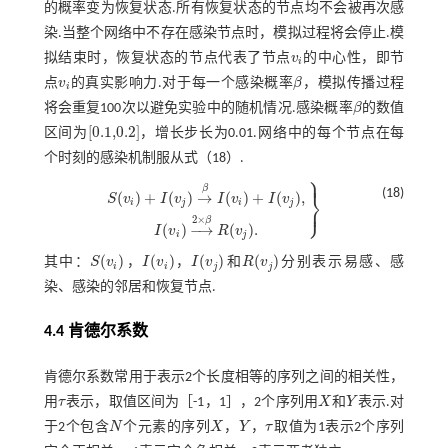
的概率变为恢复状态.所有恢复状态的节点均不会被再次感
染.当整个网络中不存在感染节点时，模拟过程将会停止.模
拟结束时，恢复状态的节点代表了节点
v
的中心性，即节
v
i
i
点
v
的真实影响力.对于每一个感染概率
β
，模拟传播过程
v
i
β
i
将会重复100次以避免实验中的随机情况.感染概率
β
的数值
β
[
0.1,0.2
]
区间为
，增长步长为0.01.网络中的每个节点在每
[
0.1,0.2
]
个时刻的感染机制服从
式（18）
.
⎫
⎪
β
(18)
⎬
(
)
+
(
)
→
(
)
+
(
)
,
S
v
I
v
I
v
I
v
i
j
i
j
⎭
⎪
S
(
v
i
)
+
I
(
v
j
)
→
β
I
(
v
i
)
+
I
(
v
j
)
,
I
(
v
i
)
→
2
×
β
R
(
v
j
)
.
2
×
β
(
)
−
→
(
)
.
I
v
R
v
i
j
(
)
(
)
(
)
(
)
其中：
S
v
，
I
v
，
I
v
和
R
v
分别表示易感、感
S
(
v
i
)
I
(
v
i
)
I
(
v
j
)
R
(
v
j
)
i
i
j
j
染、感染的邻居和恢复节点.
4.4 肯德尔系数
肯德尔系数常用于表示2个长度相等的序列之间的相关性，
用
τ
表示，取值区间为［-1，1］，2个序列用
X
和
Y
表示.对
τ
X
Y
于2个包含
N
个元素的序列
X
，
Y
，
τ
取值为1表示2个序列
N
X
Y
τ