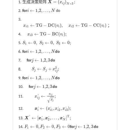
=
(
)
1. 生成决策矩阵
X
x
;
X
=
(
x
i
j
)
N
×
3
i
j
×
3
N
←
1,2
,
…
,
2.
for
i
N
do
i
←
1,2
,
…
,
N
3.
←
T
G
−
D
C
(
)
,
←
T
G
−
C
C
(
)
；
x
v
x
v
1
2
i
i
i
i
x
i
1
←
T
G
-
D
C
(
v
i
)
,
x
i
2
←
T
G
-
C
C
(
v
i
)
；
←
T
G
−
B
C
(
)
;
4.
x
v
x
i
3
←
T
G
-
B
C
(
v
i
)
;
3
i
i
←
0
,
←
0
,
←
0
;
5.
S
S
S
S
1
←
0
,
S
2
←
0
,
S
3
←
0
;
1
2
3
←
1,2
,
…
,
6.
for
i
N
do
i
←
1,2
,
…
,
N
←
1,2
,
3
7.
for
j
do
j
←
1,2
,
3
2
←
+
;
8.
S
S
x
S
j
←
S
j
+
x
i
j
2
;
j
j
i
j
←
1,2
,
…
,
9.
for
i
N
do
i
←
1,2
,
…
,
N
←
1,2
,
3
10.
for
j
do
j
←
1,2
,
3
x
i
j
←
;
11.
x
'
x
i
j
'
←
x
i
j
S
j
;
i
j
√
S
j
←
(
,
,
)
;
12.
x
x
x
x
'
'
'
'
x
i
'
←
(
x
i
1
'
,
x
i
2
'
,
x
i
3
'
)
;
1
2
3
i
i
i
i
T
'
←
[
,
,
…
,
]
;
13.
X
x
x
x
'
'
'
X
'
←
[
x
1
'
,
x
2
'
,
…
,
x
N
'
]
T
;
1
2
N
←
0
,
←
0
,
←
0
←
1,2
,
3
14.
F
F
F
for
j
do
F
1
←
0
,
F
2
←
0
,
F
3
←
0
j
←
1,2
,
3
1
2
3