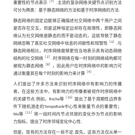
［
7
］
重要性的节点表示
.主流的复杂网络关键节点识别方法
可分为两类：基于静态网络的方法和基于时序网络的方法.
静态网络的固定边能够正确描述社交网络中两个用户之间
是否存在交互，但是这种恒定边却存在局限性，即静态网
络认为社交网络是静态的而不是动态的，这就导致了静态
［
6
］
网络忽略了真实社交网络中信息的间歇性和短暂性
.与
静态网络相比，时序网络能够更恰当地表示具有动态网络
［
2
］
结构的社交网络
.时序网络在每一时刻的网络结构都可
［
8
］
被视为静态网络
，因此用户在时序网络中的影响力可
［
9
］
通过衡量其在每个时刻的影响力来计算
.
人们提出了许多方法来识别时序网络中有影响力的传播
者，在这些方法中，有影响力的传播者被视作时序网络中
［
10
］
的关键节点.例如，Rocha等
提出了基于周期性边界条
件下随机游走的TempoRank中心性来衡量节点的重要性；
［
11
］
Wu等
将一段时间内节点邻居的变化作为节点的影响
力指标，提出了时序邻域变化中心性.
但是，现有的方法存在一些不足.首先，这些方法仅从单一