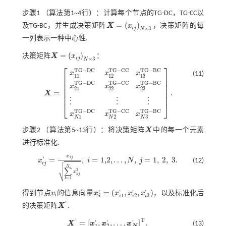
步骤1
（算法第1~4行）：计算每个节点的TG-DC，TG-CC以
=
(
)
及TG-BC，并生成决策矩阵
X
x
，决策矩阵的每
X
=
x
i
j
N
×
3
i
j
×
3
N
一列表示一种中心性.
=
(
)
决策矩阵
X
x
：
X
=
x
i
j
N
×
3
i
j
×
3
N
⎡
⎤
T
G
−
C
C
T
G
−
B
C
T
G
−
D
C
x
x
x
(11)
⎢
⎥
12
13
11
⎢
⎥
T
G
−
D
C
T
G
−
C
C
T
G
−
B
C
⎢
⎥
x
x
x
⎢
⎥
21
22
23
⎢
⎥
=
X
.
X
=
x
11
T
G
-
D
C
x
21
T
G
-
D
C
x
12
T
G
-
C
C
x
13
T
G
-
B
C
x
22
T
G
-
C
C
x
23
T
G
-
B
C
⋮
⎢
⎥
⋮
⋮
⋮
⎣
⎦
T
G
−
C
C
T
G
−
B
C
T
G
−
D
C
x
x
x
2
3
1
N
N
N
步骤2
（算法第5~13行）：将决策矩阵
X
中的每一个元素
X
进行标准化.
x
i
j
=
,
=
1,2
,
…
,
,
=
1
,
2
,
3

x
i
N
j
.
(12)
'
x
i
j
'
=
x
i
j
∑
k
=
1
N
x
k
j
2
,
i
=
1,2
,
…
,
N
,
j
=
1
,
2
,
3

i
j

N
∑
⎷
2
x
k
j
=
1
k
=
(
,
,
)
'
'
'
'
得到节点
v
的信息向量
x
x
x
x
，以及标准化后
v
i
x
i
'
=
(
x
i
1
'
,
x
i
2
'
,
x
i
3
'
)
1
2
3
i
i
i
i
i
'
的决策矩阵
X
.
X
'
T
'
=
[
,
,
…
,
]
'
'
'
X
x
x
x
.
(13)
X
'
=
x
1
'
,
x
2
'
,
…
,
x
N
'
T
1
2
N