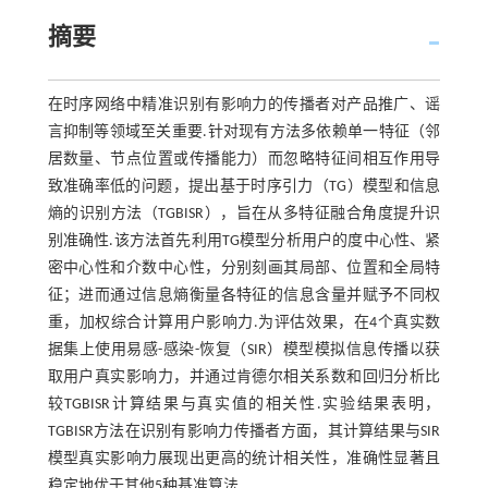
摘要
在时序网络中精准识别有影响力的传播者对产品推广、谣
言抑制等领域至关重要.针对现有方法多依赖单一特征（邻
居数量、节点位置或传播能力）而忽略特征间相互作用导
致准确率低的问题，提出基于时序引力（TG）模型和信息
熵的识别方法（TGBISR），旨在从多特征融合角度提升识
别准确性.该方法首先利用TG模型分析用户的度中心性、紧
密中心性和介数中心性，分别刻画其局部、位置和全局特
征；进而通过信息熵衡量各特征的信息含量并赋予不同权
重，加权综合计算用户影响力.为评估效果，在4个真实数
据集上使用易感-感染-恢复（SIR）模型模拟信息传播以获
取用户真实影响力，并通过肯德尔相关系数和回归分析比
较TGBISR计算结果与真实值的相关性.实验结果表明，
TGBISR方法在识别有影响力传播者方面，其计算结果与SIR
模型真实影响力展现出更高的统计相关性，准确性显著且
稳定地优于其他5种基准算法.