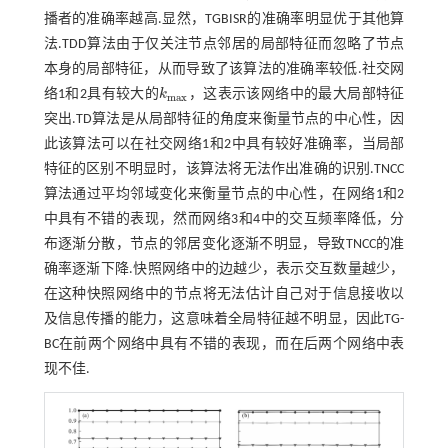
播者的准确率越高.显然，TGBISR的准确率明显优于其他算
法.TDD算法由于仅关注节点邻居的局部特征而忽略了节点
本身的局部特征，从而导致了该算法的准确率较低.社交网
络1和2具有较大的
k
，这表示该网络中的最大局部特征
k
m
a
x
m
a
x
突出.TD算法是从局部特征的角度来衡量节点的中心性，因
此该算法可以在社交网络1和2中具有较好准确率，当局部
特征的区别不明显时，该算法将无法作出准确的识别.TNCC
算法通过平均邻域变化来衡量节点的中心性，在网络1和2
中具有不错的表现，然而网络3和4中的交互频率降低，分
布逐渐分散，节点的邻居变化逐渐不明显，导致TNCC的准
确率逐渐下降.快照网络中的边越少，表示交互数量越少，
在这种快照网络中的节点将无法估计自己对于信息接收以
及信息传播的能力，这意味着全局特征越不明显，因此TG-
BC在前两个网络中具有不错的表现，而在后两个网络中表
现不佳.