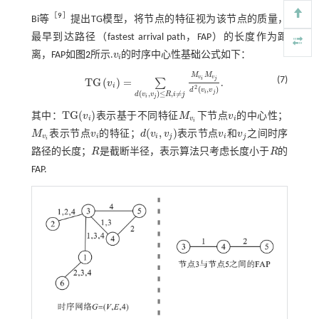
［
9
］
Bi等
提出TG模型，将节点的特征视为该节点的质量，
最早到达路径（fastest arrival path，FAP）的长度作为距
离，FAP如
图2
所示.
v
的时序中心性基础公式如下：
v
i
i
M
M
v
v
(7)
i
j
T
G
(
)
=
∑
v
.
T
G
v
i
=
∑
d
v
i
,
v
j
≤
R
,
i
≠
j
M
v
i
M
v
j
d
2
v
i
,
v
j
i
2
(
,
)
d
v
v
i
j
(
,
)
≤
,
≠
d
v
v
R
i
j
i
j
T
G
(
)
其中：
v
表示基于不同特征
M
下节点
v
的中心性；
T
G
(
v
i
)
M
v
i
v
i
i
v
i
i
(
,
)
M
表示节点
v
的特征；
d
v
v
表示节点
v
和
v
之间时序
M
v
i
v
i
d
(
v
i
,
v
j
)
v
i
v
j
v
i
i
j
i
j
i
路径的长度；
R
是截断半径，表示算法只考虑长度小于
R
的
R
R
FAP.