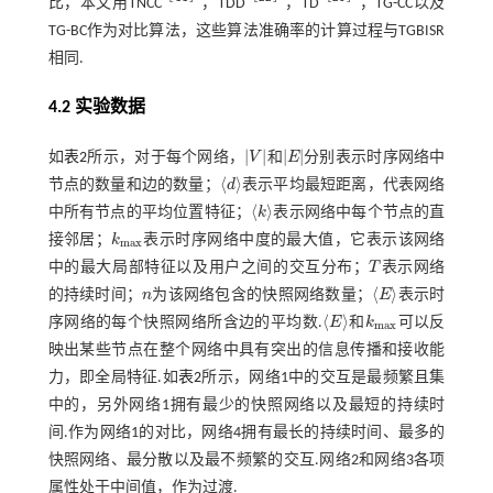
比，本文用TNCC
，TDD
，TD
，TG-CC以及
TG-BC作为对比算法，这些算法准确率的计算过程与TGBISR
相同.
4.2 实验数据
|
|
|
|
如
表2
所示，对于每个网络，
V
和
E
分别表示时序网络中
|
V
|
|
E
|
⟨
⟩
节点的数量和边的数量；
d
表示平均最短距离，代表网络
d
⟨
⟩
中所有节点的平均位置特征；
k
表示网络中每个节点的直
k
接邻居；
k
表示时序网络中度的最大值，它表示该网络
k
m
a
x
m
a
x
中的最大局部特征以及用户之间的交互分布；
T
表示网络
T
⟨
⟩
的持续时间；
n
为该网络包含的快照网络数量；
E
表示时
n
E
⟨
⟩
序网络的每个快照网络所含边的平均数.
E
和
k
可以反
E
k
m
a
x
m
a
x
映出某些节点在整个网络中具有突出的信息传播和接收能
力，即全局特征.如
表2
所示，网络1中的交互是最频繁且集
中的，另外网络1拥有最少的快照网络以及最短的持续时
间.作为网络1的对比，网络4拥有最长的持续时间、最多的
快照网络、最分散以及最不频繁的交互.网络2和网络3各项
属性处于中间值，作为过渡.