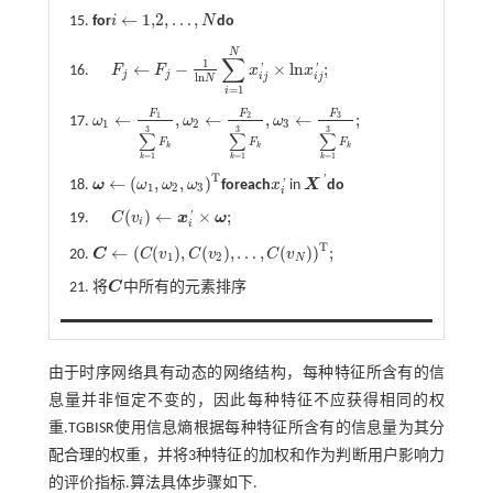
←
1,2
,
…
,
15.
for
i
N
do
i
←
1,2
,
…
,
N
N
∑
1
←
−
×
l
n
;
16.
F
F
x
x
'
'
F
j
←
F
j
-
1
l
n
N
∑
i
=
1
N
x
i
j
'
×
l
n
x
i
j
'
;
j
j
i
j
i
j
l
n
N
=
1
i
F
F
F
←
,
←
,
←
;
3
1
2
17.
ω
ω
ω
ω
1
←
F
1
∑
k
=
1
3
F
k
,
ω
2
←
F
2
∑
k
=
1
3
F
k
,
ω
3
←
F
3
∑
k
=
1
3
F
k
;
1
2
3
3
3
3
∑
∑
∑
F
F
F
k
k
k
=
1
=
1
=
1
k
k
k
T
'
←
(
,
,
)
18.
ω
ω
ω
ω
for
each
x
in
X
do
'
ω
←
(
ω
1
,
ω
2
,
ω
3
)
T
x
i
'
X
'
1
2
3
i
(
)
←
×
;
19.
C
v
x
ω
'
C
(
v
i
)
←
x
i
'
×
ω
;
i
i
T
←
(
(
)
,
(
)
,
…
,
(
)
)
;
20.
C
C
v
C
v
C
v
C
←
(
C
(
v
1
)
,
C
(
v
2
)
,
…
,
C
(
v
N
)
)
T
;
1
2
N
21. 将
C
中所有的元素排序
C
由于时序网络具有动态的网络结构，每种特征所含有的信
息量并非恒定不变的，因此每种特征不应获得相同的权
重.TGBISR使用信息熵根据每种特征所含有的信息量为其分
配合理的权重，并将3种特征的加权和作为判断用户影响力
的评价指标.算法具体步骤如下.