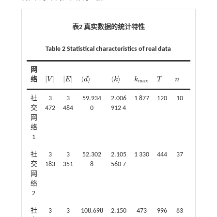
表2 真实数据的统计特性
Table 2 Statistical characteristics of real data
网
|
|
|
|
⟨
⟩
⟨
⟩
⟨
⟩
络
V
E
d
k
k
T
n
E
V
E
d
k
k
m
a
x
T
n
E
m
a
x
社
3
3
59.934
2.006
1 877
120
10
374
交
472
484
0
912 4
网
络
1
社
3
3
52.302
2.105
1 330
444
37
124.891
交
183
351
8
560 7
891
网
络
2
社
3
3
108.698
2.150
473
996
83
56.481