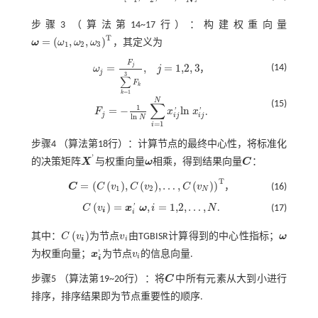
步骤3
（算法第14~17行）：构建权重向量
T
=
(
,
,
)
ω
ω
ω
ω
，其定义为
ω
=
ω
1
,
ω
2
,
ω
3
T
1
2
3
F
j
=
,
=
1,2
,
3
(14)
ω
j
，
ω
j
=
F
j
∑
k
=
1
3
F
k
,
j
=
1,2
,
3
j
3
∑
F
k
=
1
k
N
(15)
∑
1
=
−
l
n
F
x
x
.
'
'
F
j
=
-
1
l
n
N
∑
i
=
1
N
x
i
j
'
l
n
x
i
j
'
j
i
j
i
j
l
n
N
=
1
i
步骤4
（算法第18行）：计算节点的最终中心性，将标准化
'
的决策矩阵
X
与权重向量
ω
相乘，得到结果向量
C
：
X
'
ω
C
T
=
(
(
)
,
(
)
,
…
,
(
)
)
C
C
v
C
v
C
v
，
(16)
C
=
C
v
1
,
C
v
2
,
…
,
C
v
N
T
1
2
N
(
)
=
,
=
1,2
,
…
,
C
v
x
ω
i
N
.
(17)
'
C
v
i
=
x
i
'
ω
,
i
=
1,2
,
…
,
N
i
i
(
)
其中：
C
v
为节点
v
由TGBISR计算得到的中心性指标；
ω
C
v
i
v
i
ω
i
i
'
为权重向量；
x
为节点
v
的信息向量.
x
i
'
v
i
i
i
步骤5
（算法第19~20行）：将
C
中所有元素从大到小进行
C
排序，排序结果即为节点重要性的顺序.