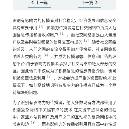
上一篇
下一篇
识别有影响力的传播者对社会稳定、经济发展和信息安全
［
1
］
具有重要作用
.影响力传播者是在社交网络中负责大范
［
2
］
围信息传播和接收的用户
，而社交网络则是由大量用
［
3
］
户以及每时每刻频繁的信息交互构成的
.随着社交网络
的普及，人们之间的交流变得更加方便快捷，社交网络影
［
4
］
响着人类的行为
，并成为传播思想、信息和广告的理
想平台.由于影响力传播者承担了社交网络中绝大部分的交
互，因此他们不仅成为了积极信息的理想传播介质，也可
［
5
］
能被负面信息利用
，对社会造成严重的负面影响.在此
情况下，如何高效地识别有影响力的传播者已成为一个亟
待解决的问题.
为了识别有影响力的传播者，绝大多数现有方法都采用了
识别复杂网络中关键节点的技术.在关键节点识别的过程
中，这些方法将用户及用户之间的互动视为复杂网络中的
［
6
］
节点和边
，而有影响力的传播者则用具有高中心性或