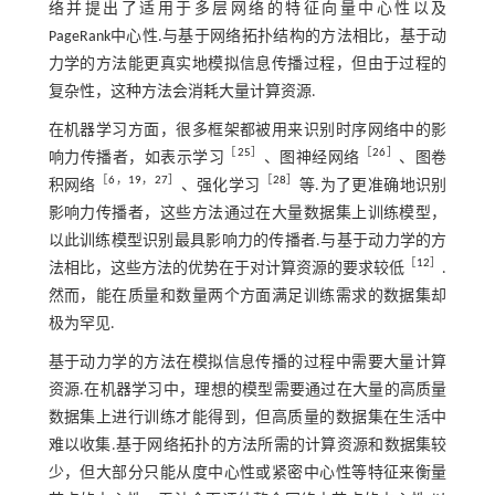
络并提出了适用于多层网络的特征向量中心性以及
PageRank中心性.与基于网络拓扑结构的方法相比，基于动
力学的方法能更真实地模拟信息传播过程，但由于过程的
复杂性，这种方法会消耗大量计算资源.
在机器学习方面，很多框架都被用来识别时序网络中的影
［
25
］
［
26
］
响力传播者，如表示学习
、图神经网络
、图卷
［
6
，
19
，
27
］
［
28
］
积网络
、强化学习
等.为了更准确地识别
影响力传播者，这些方法通过在大量数据集上训练模型，
以此训练模型识别最具影响力的传播者.与基于动力学的方
［
12
］
法相比，这些方法的优势在于对计算资源的要求较低
.
然而，能在质量和数量两个方面满足训练需求的数据集却
极为罕见.
基于动力学的方法在模拟信息传播的过程中需要大量计算
资源.在机器学习中，理想的模型需要通过在大量的高质量
数据集上进行训练才能得到，但高质量的数据集在生活中
难以收集.基于网络拓扑的方法所需的计算资源和数据集较
少，但大部分只能从度中心性或紧密中心性等特征来衡量