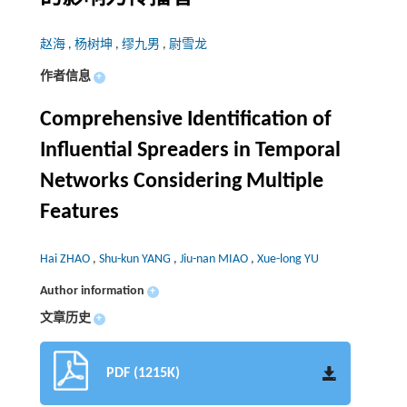
赵海
,
杨树坤
,
缪九男
,
尉雪龙
作者信息
+
Comprehensive Identification of
Influential Spreaders in Temporal
Networks Considering Multiple
Features
Hai ZHAO
,
Shu-kun YANG
,
Jiu-nan MIAO
,
Xue-long YU
Author information
+
文章历史
+
PDF (1215K)