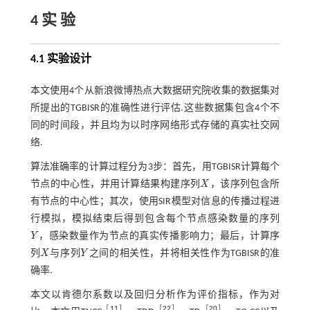
4 实 验
4.1 实验设计
本文使用4个从新浪微博热点大数据研究院收集的数据集对
所提出的TGBISR的准确性进行评估.这些数据集包含4个不
同的时间段，并且均为以时序网络形式存储的真实社交网
络.
算法准确率的计算过程分为3步：首先，用TGBISR计算每个
节点的中心性，并用计算结果构建序列
X
，该序列包含所
X
有节点的中心性；其次，使用SIR模型对信息的传播过程进
行模拟，模拟结束后得到包含每个节点感染数量的序列
Y
，感染数量作为节点的真实传播影响力；最后，计算序
Y
列
X
与序列
Y
之间的相关性，并将相关性作为TGBISR的准
X
Y
确率.
本文以肯德尔系数以及回归分析作为评价指标，作为对
［
11
］
［
22
］
［
20
］