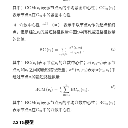
C
C
M
(
)
C
C
(
)
其中：
v
表示节点
v
的平均紧密中心性；
v
C
C
M
(
v
i
)
v
i
C
C
m
(
v
i
)
i
i
m
i
表示节点
v
在
G
中的紧密中心性.
v
i
G
m
i
m
［
17
］
3） 介数中心性
（BC）.表示不以节点
v
作为起点和终
v
i
i
点，但是经过
v
的最短路径数量与
图1
中所有最短路径数量
v
i
i
的比值.
(
,
)
v
σ
v
v
i
B
C
(
)
=
s
t
(5)
∑
v
.
B
C
v
i
=
∑
s
≠
i
≠
t
σ
v
i
v
s
,
v
t
σ
v
s
,
v
t
i
(
,
)
σ
v
v
s
t
≠
≠
s
i
t
B
C
(
)
(
,
)
其中：
v
表示节点
v
的介数中心性；
σ
v
v
表示节
B
C
(
v
i
)
v
i
σ
(
v
s
,
v
t
)
i
i
s
t
(
,
)
(
,
)
v
点
v
和
v
之间的最短路径数量；
σ
v
v
表示
σ
v
v
中
i
v
s
v
t
σ
v
i
(
v
s
,
v
t
)
σ
(
v
s
,
v
t
)
s
t
s
t
s
t
经过节点
v
的最短路径数量.
v
i
i
n
∑
(6)
1
B
C
M
(
)
=
B
C
(
)
v
v
.
B
C
M
v
i
=
1
n
∑
m
=
1
n
B
C
m
v
i
i
m
i
n
=
1
m
B
C
M
(
)
B
C
(
)
其中：
v
表示节点
v
的平均介数中心性；
v
B
C
M
(
v
i
)
v
i
B
C
m
(
v
i
)
i
i
m
i
表示节点
v
在
G
中的介数中心性.
v
i
G
m
i
m
2.3 TG模型