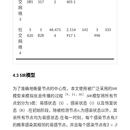
交
085
317
2
405 1
927
网
络
3
社
3
3
46.473
2.114
142
3
333
19.453
交
620
828
4
917 1
996
453
网
络
4
4.3 SIR模型
为了准确地衡量节点的中心性，本文使用被广泛采用的SIR
［
9
，
11
，
30
］
模型来模拟信息传播的过程
.SIR模型将所有节
点划分为3类：易感状态（S）、感染状态（I）以及恢复状
态（R）.在初始阶段，除被检测节点
v
为感染状态以外，其
v
i
i
余所有节点均为易感状态.在每一时刻，每个感染节点有
β
β
2
×
的概率感染其相邻的易感节点，并且每个感染节点有
β
2
×
β