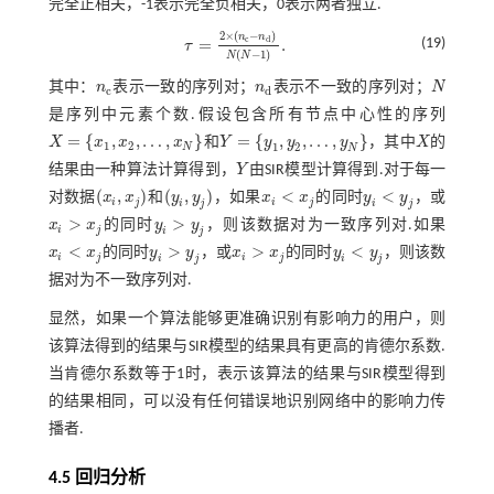
完全正相关，-1表示完全负相关，0表示两者独立.
2
×
(
−
)
n
n
c
d
=
.
(19)
τ
τ
=
2
×
(
n
c
-
n
d
)
N
N
-
1
.
(
−
1
)
N
N
其中：
n
表示一致的序列对；
n
表示不一致的序列对；
N
n
c
n
d
N
c
d
是序列中元素个数.假设包含所有节点中心性的序列
=
{
,
,
…
,
}
=
{
,
,
…
,
}
X
x
x
x
和
Y
y
y
y
，其中
X
的
X
=
x
1
,
x
2
,
…
,
x
N
Y
=
y
1
,
y
2
,
…
,
y
N
X
1
2
1
2
N
N
结果由一种算法计算得到，
Y
由SIR模型计算得到.对于每一
Y
(
,
)
(
,
)
<
<
对数据
x
x
和
y
y
，如果
x
x
的同时
y
y
，或
(
x
i
,
x
j
)
(
y
i
,
y
j
)
x
i
<
x
j
y
i
<
y
j
i
j
i
j
i
j
i
j
>
>
x
x
的同时
y
y
，则该数据对为一致序列对.如果
x
i
>
x
j
y
i
>
y
j
i
j
i
j
<
>
>
<
x
x
的同时
y
y
，或
x
x
的同时
y
y
，则该数
x
i
<
x
j
y
i
>
y
j
x
i
>
x
j
y
i
<
y
j
i
j
i
j
i
j
i
j
据对为不一致序列对.
显然，如果一个算法能够更准确识别有影响力的用户，则
该算法得到的结果与SIR模型的结果具有更高的肯德尔系数.
当肯德尔系数等于1时，表示该算法的结果与SIR模型得到
的结果相同，可以没有任何错误地识别网络中的影响力传
播者.
4.5 回归分析