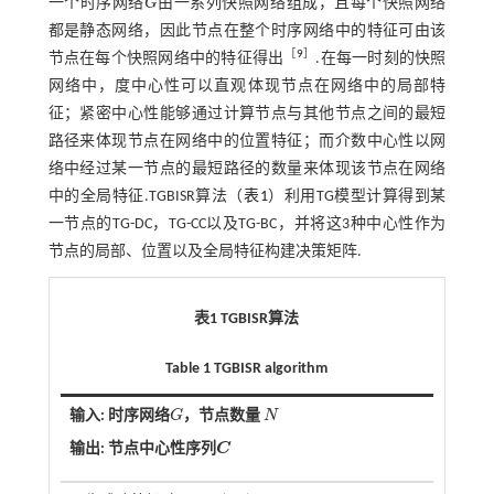
一个时序网络
G
由一系列快照网络组成，且每个快照网络
G
都是静态网络，因此节点在整个时序网络中的特征可由该
［
9
］
节点在每个快照网络中的特征得出
.在每一时刻的快照
网络中，度中心性可以直观体现节点在网络中的局部特
征；紧密中心性能够通过计算节点与其他节点之间的最短
路径来体现节点在网络中的位置特征；而介数中心性以网
络中经过某一节点的最短路径的数量来体现该节点在网络
中的全局特征.TGBISR算法（
表1
）利用TG模型计算得到某
一节点的TG-DC，TG-CC以及TG-BC，并将这3种中心性作为
节点的局部、位置以及全局特征构建决策矩阵.
表1 TGBISR算法
Table 1 TGBISR algorithm
输入: 时序网络
G
，节点数量
N
G
N
输出: 节点中心性序列
C
C