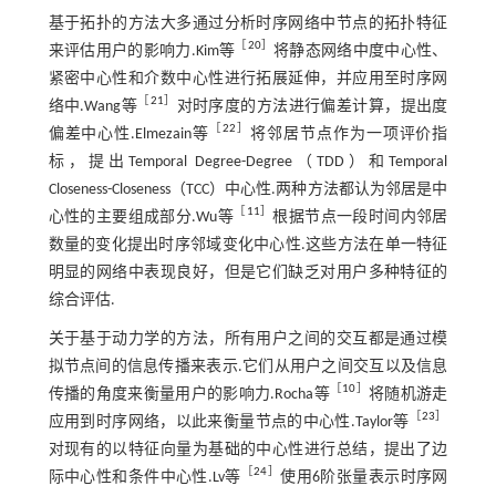
基于拓扑的方法大多通过分析时序网络中节点的拓扑特征
［
20
］
来评估用户的影响力.Kim等
将静态网络中度中心性、
紧密中心性和介数中心性进行拓展延伸，并应用至时序网
［
21
］
络中.Wang等
对时序度的方法进行偏差计算，提出度
［
22
］
偏差中心性.Elmezain等
将邻居节点作为一项评价指
标，提出Temporal Degree-Degree（TDD）和Temporal
Closeness-Closeness（TCC）中心性.两种方法都认为邻居是中
［
11
］
心性的主要组成部分.Wu等
根据节点一段时间内邻居
数量的变化提出时序邻域变化中心性.这些方法在单一特征
明显的网络中表现良好，但是它们缺乏对用户多种特征的
综合评估.
关于基于动力学的方法，所有用户之间的交互都是通过模
拟节点间的信息传播来表示.它们从用户之间交互以及信息
［
10
］
传播的角度来衡量用户的影响力.Rocha等
将随机游走
［
23
］
应用到时序网络，以此来衡量节点的中心性.Taylor等
对现有的以特征向量为基础的中心性进行总结，提出了边
［
24
］
际中心性和条件中心性.Lv等
使用6阶张量表示时序网