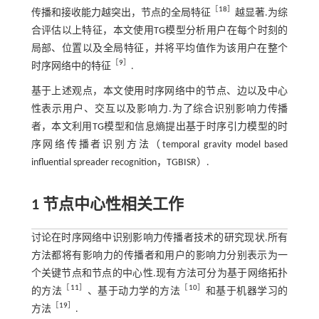
［
18
］
传播和接收能力越突出，节点的全局特征
越显著.为综
合评估以上特征，本文使用TG模型分析用户在每个时刻的
局部、位置以及全局特征，并将平均值作为该用户在整个
［
9
］
时序网络中的特征
.
基于上述观点，本文使用时序网络中的节点、边以及中心
性表示用户、交互以及影响力.为了综合识别影响力传播
者，本文利用TG模型和信息熵提出基于时序引力模型的时
序网络传播者识别方法（temporal gravity model based
influential spreader recognition，TGBISR）.
1 节点中心性相关工作
讨论在时序网络中识别影响力传播者技术的研究现状.所有
方法都将有影响力的传播者和用户的影响力分别表示为一
个关键节点和节点的中心性.现有方法可分为基于网络拓扑
［
11
］
［
10
］
的方法
、基于动力学的方法
和基于机器学习的
［
19
］
方法
.