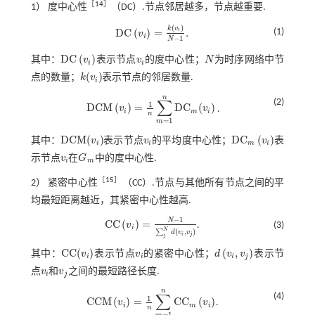
［
14
］
1） 度中心性
（DC）.节点邻居越多，节点越重要.
(
)
k
v
D
C
(
)
=
.
i
(1)
v
D
C
v
i
=
k
v
i
N
-
1
.
i
−
1
N
D
C
(
)
其中：
v
表示节点
v
的度中心性；
N
为时序网络中节
D
C
v
i
v
i
N
i
i
(
)
点的数量；
k
v
表示节点的邻居数量.
k
(
v
i
)
i
n
∑
(2)
1
D
C
M
(
)
=
D
C
(
)
v
v
.
D
C
M
v
i
=
1
n
∑
m
=
1
n
D
C
m
(
v
i
)
i
m
i
n
=
1
m
D
C
M
(
)
D
C
(
)
其中：
v
表示节点
v
的平均度中心性；
v
表
D
C
M
(
v
i
)
v
i
D
C
m
v
i
i
i
m
i
示节点
v
在
G
中的度中心性.
v
i
G
m
i
m
［
15
］
2） 紧密中心性
（CC）.节点与其他所有节点之间的平
均最短距离越近，其紧密中心性越高.
−
1
N
C
C
(
)
=
v
.
(3)
C
C
v
i
=
N
-
1
∑
j
N
d
v
i
,
v
j
i
N
(
,
)
∑
d
v
v
i
j
j
C
C
(
)
(
,
)
其中：
v
表示节点
v
的紧密中心性；
d
v
v
表示节
C
C
(
v
i
)
v
i
d
v
i
,
v
j
i
i
i
j
点
v
和
v
之间的最短路径长度.
v
i
v
j
i
j
n
∑
(4)
1
C
C
M
(
)
=
C
C
(
)
v
v
.
C
C
M
v
i
=
1
n
∑
m
=
1
n
C
C
m
v
i
i
m
i
n
=
1
m