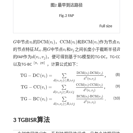
图2 最早到达路径
Fig.2 FAP
Full size
D
C
M
(
)
C
C
M
(
)
B
C
M
(
)
G
中节点
v
的
v
，
v
和
v
作为节点
v
G
v
i
D
C
M
(
v
i
)
C
C
M
(
v
i
)
B
C
M
(
v
i
)
v
i
i
i
i
i
i
的节点特征
M
.用
G
中节点
v
和
v
之间长度小于截断半径
R
M
v
i
G
v
i
v
j
R
v
i
i
j
(
,
)
的FAP作为
d
v
v
，便可得到基于TG模型的TG-DC，TG-CC
d
(
v
i
,
v
j
)
i
j
［
9
，
29
］
以及TG-BC
，计算公式如下：
D
C
M
(
)
⋅
D
C
M
(
)
v
v
i
j
(8)
T
G
−
D
C
(
)
=
∑
v
，
T
G
-
D
C
v
i
=
∑
d
v
i
,
v
j
≤
R
,
i
≠
j
D
C
M
v
i
·
D
C
M
v
j
d
2
v
i
,
v
j
i
2
(
,
)
d
v
v
i
j
(
,
)
≤
,
≠
d
v
v
R
i
j
i
j
C
C
M
(
)
⋅
C
C
M
(
)
v
v
i
j
(9)
T
G
−
C
C
(
)
=
∑
v
，
T
G
-
C
C
(
v
i
)
=
∑
d
v
i
,
v
j
≤
R
,
i
≠
j
C
C
M
v
i
·
C
C
M
v
j
d
2
v
i
,
v
j
i
2
(
,
)
d
v
v
i
j
(
,
)
≤
,
≠
d
v
v
R
i
j
i
j
B
C
M
(
)
⋅
B
C
M
(
)
v
v
i
j
(10)
T
G
−
B
C
(
)
=
∑
v
.
T
G
-
B
C
v
i
=
∑
d
v
i
,
v
j
≤
R
,
i
≠
j
B
C
M
v
i
·
B
C
M
v
j
d
2
v
i
,
v
j
i
2
(
,
)
d
v
v
i
j
(
,
)
≤
,
≠
d
v
v
R
i
j
i
j
3 TGBISR算法