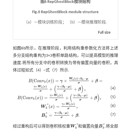
图6 RepGhostBlock模块结构
Fig.6 RepGhostBlock module structure
（a）—模块训练阶段； （b）—模块推理阶段.
Full size
如
图6
b所示，在推理阶段，利用结构重参数化方法将上述
多分支结构重构为3×3卷积单路结构，可以提高模型的推理
速度.将所有分支中的卷积转换为带有偏置向量的卷积，具
体过程如式（4）~
式（7）
所示.
(
)
+
−
W
x
b
μ
(
C
o
n
v
(
)
)
=
×
+
=
k
k
B
x
γ
β
B
(
C
o
n
v
k
(
x
)
)
=
γ
×
W
k
(
x
)
+
b
k
-
μ
σ
+
β
=
k
σ
(
)
×
(
)
×
(
−
)
γ
W
x
γ
b
μ
+
+
（4）
k
k
β
，
γ
×
W
k
(
x
)
σ
+
γ
×
(
b
k
-
μ
)
σ
+
β
σ
σ
(
)
×
(
)
×
(
−
)
γ
W
x
γ
b
μ
(
C
o
n
v
(
)
)
=
+
+
（5）
k
k
B
x
β
，
B
(
C
o
n
v
k
(
x
)
)
=
γ
×
W
k
(
x
)
σ
+
γ
×
(
b
k
-
μ
)
σ
+
β
k
σ
σ
×
(
)
γ
W
x
*
(
)
=
k
（6）
W
x
，
W
k
*
(
x
)
=
γ
×
W
k
(
x
)
σ
k
σ
×
(
−
)
γ
b
μ
*
=
+
k
（7）
B
β
.
B
k
*
=
γ
×
(
b
k
-
μ
)
σ
+
β
k
σ
*
*
经过重构后可以得到卷积核权重
W
和偏置向量
B
.将全部
W
k
*
B
k
*
k
k