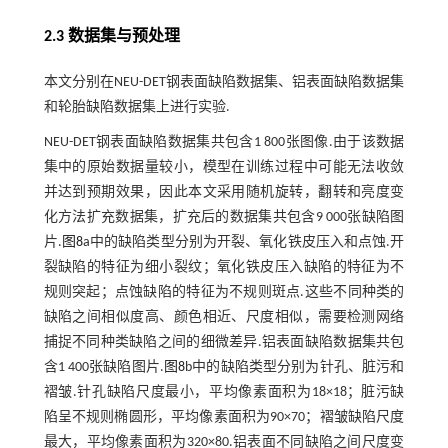
2.3 数据集与预处理
本文分别在NEU-DET钢表面缺陷数据集、铝表面缺陷数据集
和轮胎缺陷数据集上进行实验.
NEU-DET钢表面缺陷数据集共包含1 800张图像.由于该数据
集中的原始数据量较小，模型在训练过程中可能无法收敛
并达到预期效果，因此本文采用随机旋转，翻转和亮度变
化方法扩充数据集，扩充后的数据集共包含9 000张缺陷图
片.
图8
a中的缺陷类型分别为开裂、氧化铁皮压入和点蚀.开
裂缺陷的特征为细小裂纹；氧化铁皮压入缺陷的特征为不
规则突起；点蚀缺陷的特征为不规则斑点.这些不同种类的
缺陷之间相似度高、颜色相近、尺度相似，需要检测网络
捕捉不同种类缺陷之间的细微差异.铝表面缺陷数据集共包
含1 400张缺陷图片.
图8
b中的缺陷类型分别为针孔、脏污和
褶皱.针孔缺陷尺度最小，平均像素面积为18×18；脏污缺
陷呈不规则椭圆形，平均像素面积为90×70；褶皱缺陷尺度
最大，平均像素面积为320×80.铝表面不同缺陷之间尺度变