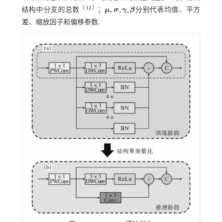
,
,
,
［
12
］
结构中分支的总数
；
μ
σ
γ
β
分别代表均值、平方
μ
,
σ
,
γ
,
β
差、缩放因子和偏移参数.