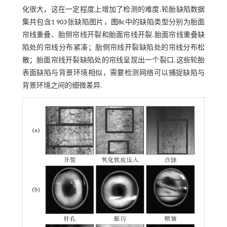
化很大，这在一定程度上增加了检测的难度.轮胎缺陷数据
集共包含1 903张缺陷图片，
图8
c中的缺陷类型分别为胎面
帘线重叠、胎侧帘线开裂和胎面帘线开裂.胎面帘线重叠缺
陷处的帘线分布紧凑；胎侧帘线开裂缺陷处的帘线分布松
散；胎面帘线开裂缺陷处的帘线呈现出一个裂口.这些轮胎
表面缺陷与背景环境相似，需要检测网络可以捕捉缺陷与
背景环境之间的细微差异.