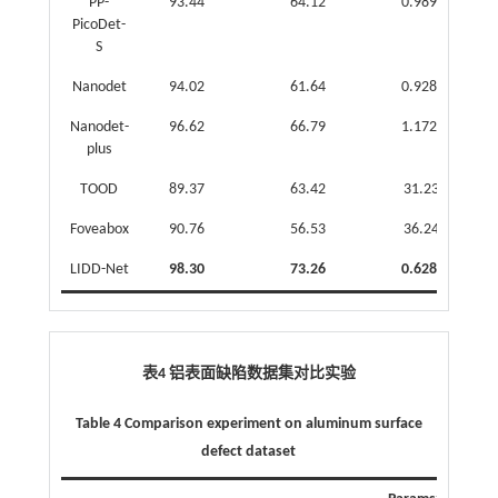
PP-
93.44
64.12
0.989 4
0
PicoDet-
S
Nanodet
94.02
61.64
0.928 5
0
Nanodet-
96.62
66.79
1.172 6
0
plus
TOOD
89.37
63.42
31.234
6
Foveabox
90.76
56.53
36.244
7
LIDD-Net
98.30
73.26
0.628 7
0
表4 铝表面缺陷数据集对比实验
Table 4 Comparison experiment on aluminum surface
defect dataset
-