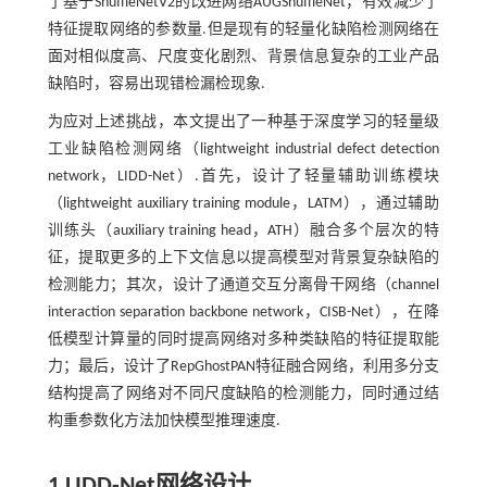
了基于ShuffleNetV2的改进网络AUGShuffleNet，有效减少了
特征提取网络的参数量.但是现有的轻量化缺陷检测网络在
面对相似度高、尺度变化剧烈、背景信息复杂的工业产品
缺陷时，容易出现错检漏检现象.
为应对上述挑战，本文提出了一种基于深度学习的轻量级
工业缺陷检测网络（lightweight industrial defect detection
network，LIDD-Net）.首先，设计了轻量辅助训练模块
（lightweight auxiliary training module，LATM），通过辅助
训练头（auxiliary training head，ATH）融合多个层次的特
征，提取更多的上下文信息以提高模型对背景复杂缺陷的
检测能力；其次，设计了通道交互分离骨干网络（channel
interaction separation backbone network，CISB-Net），在降
低模型计算量的同时提高网络对多种类缺陷的特征提取能
力；最后，设计了RepGhostPAN特征融合网络，利用多分支
结构提高了网络对不同尺度缺陷的检测能力，同时通过结
构重参数化方法加快模型推理速度.
1 LIDD-Net网络设计