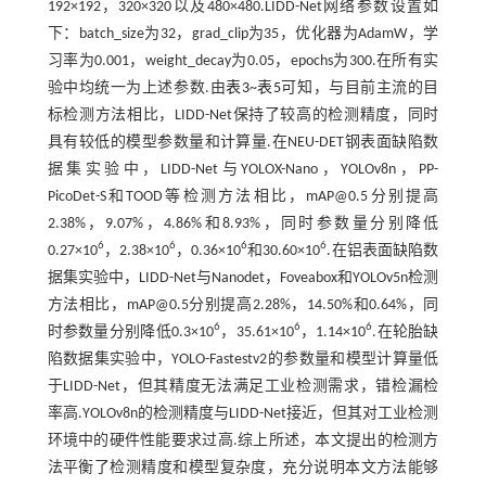
192×192，320×320以及480×480.LIDD-Net网络参数设置如
下：batch_size为32，grad_clip为35，优化器为AdamW，学
习率为0.001，weight_decay为0.05，epochs为300.在所有实
验中均统一为上述参数.由
表3
~
表5
可知，与目前主流的目
标检测方法相比，LIDD-Net保持了较高的检测精度，同时
具有较低的模型参数量和计算量.在NEU-DET钢表面缺陷数
据集实验中，LIDD-Net与YOLOX-Nano，YOLOv8n，PP-
PicoDet-S和TOOD等检测方法相比，mAP@0.5分别提高
2.38%，9.07%，4.86%和8.93%，同时参数量分别降低
6
6
6
6
0.27×10
，2.38×10
，0.36×10
和30.60×10
.在铝表面缺陷数
据集实验中，LIDD-Net与Nanodet，Foveabox和YOLOv5n检测
方法相比，mAP@0.5分别提高2.28%，14.50%和0.64%，同
6
6
6
时参数量分别降低0.3×10
，35.61×10
，1.14×10
.在轮胎缺
陷数据集实验中，YOLO-Fastestv2的参数量和模型计算量低
于LIDD-Net，但其精度无法满足工业检测需求，错检漏检
率高.YOLOv8n的检测精度与LIDD-Net接近，但其对工业检测
环境中的硬件性能要求过高.综上所述，本文提出的检测方
法平衡了检测精度和模型复杂度，充分说明本文方法能够