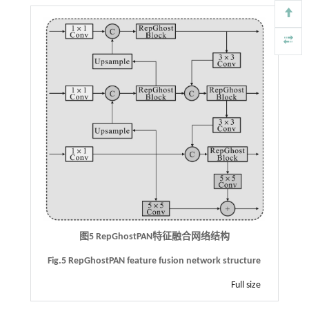
图5 RepGhostPAN特征融合网络结构
Fig.5 RepGhostPAN feature fusion network structure
Full size