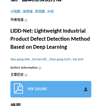
沙晓鹏
,
谢德瀚
,
郭周鹏
,
孙凯
作者信息
+
LIDD-Net: Lightweight Industrial
Product Defect Detection Method
Based on Deep Learning
Xiao-peng SHA
,
De-han XIE
,
Zhou-peng GUO
,
Kai SUN
Author information
+
文章历史
+
PDF (2615K)