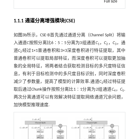
Full size
1.1.1 通道分离增强模块
(
CSE
)
如
图3
b所示，CSE-B首先通过通道分离（Channel Split）将输
入通道
C
按照分离比6∶5∶5分离为3组通道
C
，
C
，
C
，通
1
2
3
道
C
经过1×1普通卷积和3×3深度卷积进行特征提取，其中
2
普通卷积可以提取局部特征，而深度卷积可以提取更加抽
象的全局特征，将两者结合获取检测目标的多尺度特征信
息，有利于目标检测中的多尺度目标识别，同时深度卷积
减少了参数量，提高了模型的计算效率.通道
C
经过特征提
2
取后通过Chunk操作按照分离比1∶1分离为2组通道
C
，
C
.
4
5
两次分离通道可以有效解决特征提取网络通道冗余问题，
加快模型推理速度.