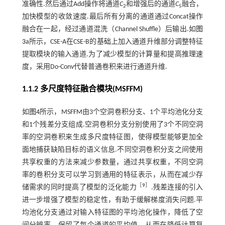
准确性.然后通过Add操作将通道
C
和增强后的通道
C
融合，
2
5
加快模型的收敛速度.最后所有分离的通道通过Concat操作
融合在一起，经过通道混洗（Channel Shuffle）后输出.如
图
3
a所示，CSE-A在CSE-B的基础上加入通道升维部分调整特征
提取模块的输入通道.为了减少模型的计算量和提高推理速
度，采用Do-Conv代替普通卷积来进行通道升维.
1.1.2 多尺度特征融合模块(MSFFM)
如
图4
所示，MSFFM由3个空洞卷积分支、1个平均池化分支
和1个残差分支组成.空洞卷积分支分别使用了3个不同空洞
率的空洞卷积来生成多尺度特征图，使得模型能够更加全
面地捕获缺陷目标的语义信息.不同空洞卷积分支之间使用
共享权重的方法来减少参数量，通过共享权重，不同空洞
率的卷积分支可以学习到通用的特征表示，从而在减少存
［
9
］
储需求的同时提高了模型的泛化能力
.残差连接的引入
进一步增强了模型的稳定性，有助于缓解梯度消失问题.平
均池化分支通过对输入特征图的平均池化操作，降低了空