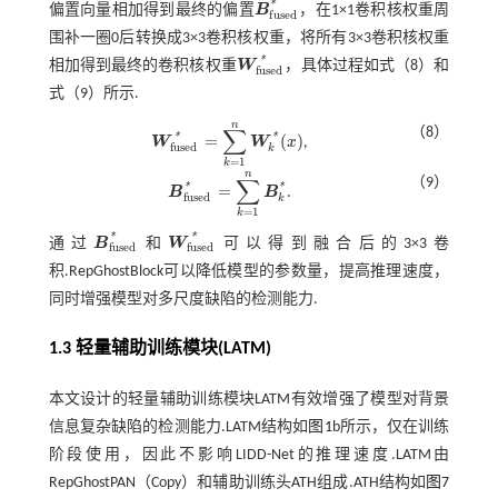
*
偏置向量相加得到最终的偏置
B
，在1×1卷积核权重周
B
f
u
s
e
d
*
f
u
s
e
d
围补一圈0后转换成3×3卷积核权重，将所有3×3卷积核权重
*
相加得到最终的卷积核权重
W
，具体过程如
式（8）
和
W
f
u
s
e
d
*
f
u
s
e
d
式（9）
所示.
n
∑
（8）
*
*
=
(
)
W
W
x
,
W
f
u
s
e
d
*
=
∑
k
=
1
n
W
k
*
(
x
)
f
u
s
e
d
k
=
1
k
n
∑
（9）
*
*
=
B
B
.
B
f
u
s
e
d
*
=
∑
k
=
1
n
B
k
*
f
u
s
e
d
k
=
1
k
*
*
通过
B
和
W
可以得到融合后的3×3卷
B
f
u
s
e
d
*
W
f
u
s
e
d
*
f
u
s
e
d
f
u
s
e
d
积.RepGhostBlock可以降低模型的参数量，提高推理速度，
同时增强模型对多尺度缺陷的检测能力.
1.3 轻量辅助训练模块(LATM)
本文设计的轻量辅助训练模块LATM有效增强了模型对背景
信息复杂缺陷的检测能力.LATM结构如
图1
b所示，仅在训练
阶段使用，因此不影响LIDD-Net的推理速度.LATM由
RepGhostPAN（Copy）和辅助训练头ATH组成.ATH结构如
图7