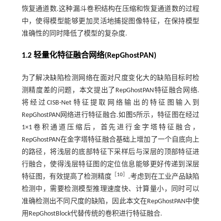
恢复通道数.这种漏斗卷积结构在压缩和恢复通道数的过程
中，使得模型能够更加灵活地捕捉图像特征，在保持模型
准确性的同时降低了模型的复杂度.
1.2 轻量化特征融合网络(RepGhostPAN)
为了解决缺陷检测网络在面对尺度变化大的缺陷目标时检
测精度差的问题，本文提出了RepGhostPAN特征融合网络.
将经过CISB-Net特征提取网络输出的特征图输入到
RepGhostPAN网络进行特征融合.如
图5
所示，特征图在经过
1×1卷积通道压缩后，首先进行金字塔特征融合，
RepGhostPAN在金字塔特征融合基础上增加了一个自底向上
的路径，将浅层的底部特征下采样后与深层的顶部特征进
行融合，使得浅层特征图的定位信息能够更好传递到深层
［
10
］
特征图，有效提高了检测精度
.考虑到在工业产品缺陷
检测中，需要检测模型推理速度快、计算量小，同时可以
准确检测出不同尺度的缺陷，因此本文在RepGhostPAN中使
用RepGhostBlock代替传统的卷积进行特征融合.