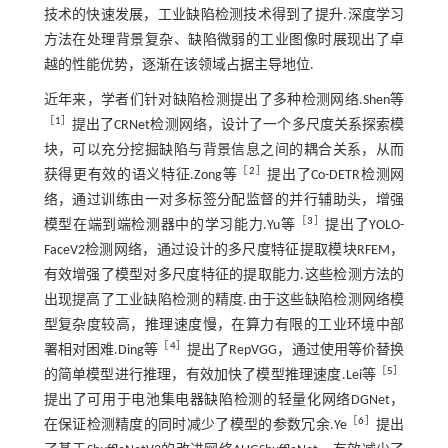
技术的快速发展，工业缺陷检测技术得到了提升.深度学习
方法在处理背景复杂、缺陷微弱的工业图像时展现出了卓
越的性能优势，逐渐在该领域占据主导地位.
近年来，学者们针对缺陷检测提出了多种检测网络.Shen等
［
1
］
提出了CRNet检测网络，设计了一个多尺度关系探索模
块，可以充分挖掘缺陷与背景信息之间的耦合关系，从而
［
2
］
获得更有效的语义特征.Zong等
提出了Co-DETR检测网
络，通过训练由一对多标签分配监督的并行辅助头，增强
［
3
］
模型在端到端检测器中的学习能力.Yu等
提出了YOLO-
FaceV2检测网络，通过设计的多尺度特征提取模块RFEM，
有效增强了模型对多尺度特征的提取能力.这些检测方法的
出现提高了工业缺陷检测的精度.由于这些缺陷检测网络模
型复杂度较高，推理速度慢，在算力有限的工业环境中部
［
4
］
署相对困难.Ding等
提出了RepVGG，通过使用等价替换
［
5
］
的简单模型进行推理，有效加快了模型推理速度.Lei等
提出了可用于电池集电器缺陷检测的轻量化网络DGNet，
［
6
］
在保证检测精度的同时减少了模型的参数冗余.Ye
提出