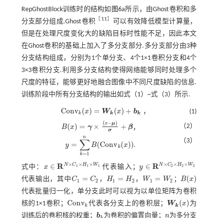
RepGhostBlock训练时的结构如
图6
a所示，由Ghost卷积和多
［
11
］
分支部分组成.Ghost卷积
可以有效降低模型计算量，
但是在处理尺度变化大的缺陷目标时性能不足，因此本文
在Ghost卷积的基础上加入了多分支部分.多分支部分由3种
分支结构组成，分别为1个单分支、4个1×1卷积分支和4个
3×3卷积分支.利用多分支结构使得网络能够同时处理多个
尺度的特征，能够更好地融合图像中不同尺度缺陷的信息.
训练阶段中所有分支结构的输出如式（1）~
式（3）
所示.
C
o
n
v
(
)
=
(
)
+
，
x
W
x
b
(1)
k
k
k
C
o
n
v
k
(
x
)
=
W
k
(
x
)
+
b
k
，
(
−
)
x
μ
(
)
=
×
+
（2）
B
x
γ
β
，
B
(
x
)
=
γ
×
x
-
μ
σ
+
β
σ
n
∑
（3）
=
(
C
o
n
v
(
)
)
y
B
x
.
y
=
∑
k
=
1
n
B
(
C
o
n
v
k
(
x
)
)
k
=
1
k
×
×
×
×
×
×
R
R
N
C
H
W
N
C
H
W
∈
∈
1
1
1
2
2
2
式中：
x
代表输入；
y
x
∈
R
N
×
C
1
×
H
1
×
W
1
y
∈
R
N
×
C
2
×
H
2
×
W
2
=
=
=
(
)
代表输出，其中
C
C
，
H
H
，
W
W
；
B
x
C
1
=
C
2
H
1
=
H
2
W
1
=
W
2
B
(
x
)
1
2
1
2
1
2
代表批量归一化，单分支此时可以视为以单位矩阵为卷积
C
o
n
v
(
)
核的1×1卷积；
代表各分支上的卷积层；
W
x
为
C
o
n
v
k
W
k
(
x
)
k
k
训练后的卷积核的权重；
b
为卷积的偏置向量；
n
为多分支
b
k
n
k