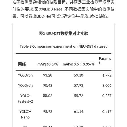
准确检测复杂相似的缺陷目标，并满足工业检测环境高实
时性的要求.
图9
为LIDD-Net在不同数据集实验中的检测结
果，可以看出LIDD-Net可以准确定位并标识出各类缺陷.
表3 NEU-DET数据集对比实验
Table 3 Comparison experiment on NEU-DET dataset
-
Params×10
FL
6
9
网络
mAP@0.5/%
mAP@0.5∶0.95/%
YOLOv5n
93.28
59.10
1.772 0
0
YOLOv8n
90.43
57.93
3.006 8
0
YOLO-
88.02
55.72
0.237 6
0
Fastestv2
YOLOX-
95.92
61.14
0.897 7
0
Nano