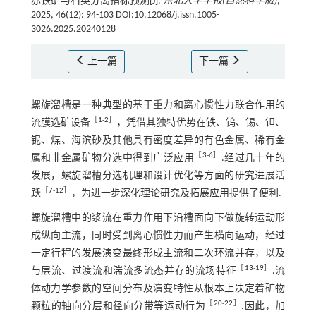
赤铁矿与石英分离指标预测[J].
东北大学学报(自然科学版)
,
2025, 46(12): 94-103 DOI:10.12068/j.issn.1005-
3026.2025.20240128
上一篇
下一篇
螺旋溜槽是一种典型的基于重力和离心惯性力联合作用的
［
1
-
2
］
流膜选矿设备
，凭借其独特优势在铁、钨、锡、钽、
铌、煤、海滨砂及其他具有密度差异的有色金属、稀有金
［
3
-
6
］
属和非金属矿物分选中得到广泛应用
.经过几十年的
发展，螺旋溜槽分选机理和设计优化等方面的研究进展活
［
7
-
12
］
跃
，为进一步深化理论研究及拓展应用提供了便利.
螺旋溜槽中的浆流在重力作用下沿槽面向下做旋转运动形
成纵向主流，同时受到离心惯性力而产生横向运动，经过
一定行程的发展演变最终形成主流和二次环流并存，以及
［
13
-
19
］
与层流、过渡流和湍流多流态并存的流场特征
.流
体动力学参数的空间分布及演变特性从根本上决定着矿物
［
20
-
22
］
颗粒的轴向分层和径向分带等运动行为
.因此，加