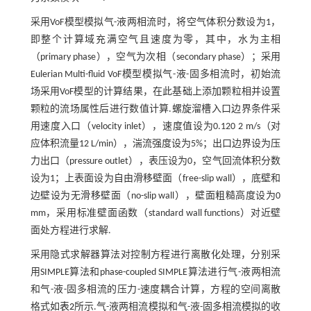
采用VoF模型模拟气-液两相流时，将空气体积分数设为1，
即整个计算域充满空气且速度为零，其中，水为主相
（primary phase），空气为次相（secondary phase）；采用
Eulerian Multi-fluid VoF模型模拟气-液-固多相流时，初始流
场采用VoF模型的计算结果，在此基础上添加颗粒相并设置
颗粒的流场属性后进行数值计算.螺旋溜槽入口边界条件采
用速度入口（velocity inlet），速度值设为0.120 2 m/s（对
应体积流量12 L/min），湍流强度设为5%；出口边界设为压
力出口（pressure outlet），表压设为0，空气回流体积分数
设为1；上表面设为自由滑移壁面（free-slip wall），底壁和
边壁设为无滑移壁面（no-slip wall），壁面粗糙高度设为0
mm，采用标准壁面函数（standard wall functions）对近壁
面处方程进行求解.
采用隐式求解器算法对控制方程进行离散化处理，分别采
用SIMPLE算法和phase-coupled SIMPLE算法进行气-液两相流
和气-液-固多相流的压力-速度耦合计算，方程的空间离散
格式如
表2
所示.气-液两相流模拟和气-液-固多相流模拟的收