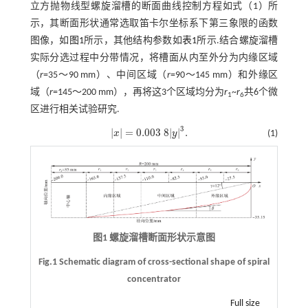
立方抛物线型螺旋溜槽的断面曲线控制方程如
式（1）
所
示，其断面形状通常选取笛卡尔坐标系下第三象限的函数
图像，如
图1
所示，其他结构参数如
表1
所示.结合螺旋溜槽
实际分选过程中分带情况，将槽面从内至外分为内缘区域
（
r
=35～90 mm）、中间区域（
r
=90～145 mm）和外缘区
域（
r
=145～200 mm），再将这3个区域均分为
r
~
r
共6个微
1
6
区进行相关试验研究.
3
|
|
=
0.003
8
|
|
.
x
y
(1)
x
=
0.003
8
y
3
.
图1 螺旋溜槽断面形状示意图
Fig.1 Schematic diagram of cross-sectional shape of spiral
concentrator
Full size