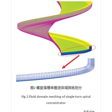
图2 螺旋溜槽单圈流体域网格划分
Fig.2 Fluid domain meshing of single-turn spiral
concentrator
Full size