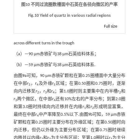
图10 不同过流圈数槽面中石英在各径向微区的产率
Fig.10 Yield of quartz in various radial regions
Full size
across different turns in the trough
（a）—90 μm赤铁矿与38 μm石英给料体系；
（b）—59 μm赤铁矿与38 μm石英给料体系.
由
图9
a可知，90 μm赤铁矿颗粒在第0.25圈槽面中大量分布
在中部
r
，
r
及外缘
r
区域；在第0.50圈和0.75圈时，逐渐
3
4
5
向内迁移至
r
，
r
和
r
；第1.0圈时则主要集中在内半槽
r
和
2
3
4
2
r
两个微区，在中部
r
还有10%左右的产率分布；到第2.0圈
3
4
和第3.0圈时持续向内迁移并在内缘
r
和
r
形成明显富集，
1
2
最终在中部
r
中产率降至0.5%以下.由
图9
b可知，59 μm赤铁
4
矿颗粒在第0.25圈时主要分布在外缘区域；在第0.50圈时向
内迁移，但仍以外缘为主要分布区域；在第0.75圈时继续
内移并以内缘
r
和
r
为主分布区间；至第1.0圈时以
r
为主分