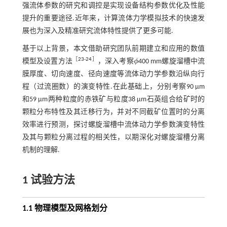
强流体参数的研究和调控是实现设备结构参数优化及性能
提升的重要途径.近年来，计算流体力学模拟技术的快速发
展也为深入及精准研究流体特性提供了更多可能.
基于以上背景，本文借助研究团队前期建立和应用的数值
［
23
-
24
］
模型及设置方法
，深入考察
ϕ
400 mm螺旋溜槽中流
ϕ
膜厚度、切向速度、径向速度等流体动力学参数沿纵向行
程（过流圈数）的演变特性.在此基础上，分别考察90 μm
和59 μm两种粒度的赤铁矿与粒度38 μm石英组合给矿时的
颗粒分布特性及其迁移行为，并对不同截矿位置时的分离
效率进行预测，探讨螺旋溜槽中流体动力学参数演变特性
及其与颗粒分离过程的相关性，以期深化对螺旋溜槽分离
机制的理解.
1 试验方法
1.1 物理模型及网格划分