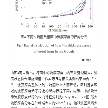
图4 不同过流圈数槽面中流膜厚度的径向分布
Fig.4 Radial distribution of flow film thickness across
different turns in the trough
Full size
由
图4
可以看出，槽面中的流膜厚度由内至外逐渐增大，铺
［
11
，
展状态符合螺旋溜槽工作实际且与相关实测结果吻合
30
］
.流膜厚度整体上随过流圈数增大而降低，区别是各区
域的流膜厚度趋于稳定的纵向行程不同，内缘、中部及外
缘流膜厚度趋稳的纵向行程分别为0.50，0.75，2.0圈.最大
流膜厚度分布在外缘端点以内5 mm左右，随过流圈数增大