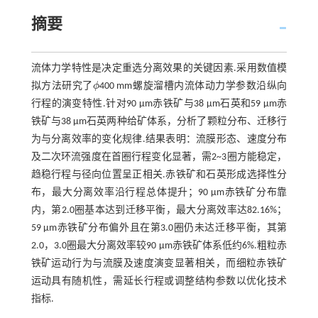
摘要
流体力学特性是决定重选分离效果的关键因素.采用数值模
拟方法研究了
ϕ
400 mm螺旋溜槽内流体动力学参数沿纵向
ϕ
行程的演变特性.针对90 μm赤铁矿与38 μm石英和59 μm赤
铁矿与38 μm石英两种给矿体系，分析了颗粒分布、迁移行
为与分离效率的变化规律.结果表明：流膜形态、速度分布
及二次环流强度在首圈行程变化显著，需2~3圈方能稳定，
趋稳行程与径向位置呈正相关.赤铁矿和石英形成选择性分
布，最大分离效率沿行程总体提升；90 μm赤铁矿分布靠
内，第2.0圈基本达到迁移平衡，最大分离效率达82.16%；
59 μm赤铁矿分布偏外且在第3.0圈仍未达迁移平衡，其第
2.0，3.0圈最大分离效率较90 μm赤铁矿体系低约6%.粗粒赤
铁矿运动行为与流膜及速度演变显著相关，而细粒赤铁矿
运动具有随机性，需延长行程或调整结构参数以优化技术
指标.