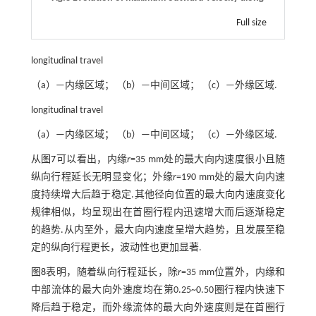
Full size
longitudinal travel
（a）—内缘区域； （b）—中间区域； （c）—外缘区域.
longitudinal travel
（a）—内缘区域； （b）—中间区域； （c）—外缘区域.
从
图7
可以看出，内缘
r
=35 mm处的最大向内速度很小且随
纵向行程延长无明显变化；外缘
r
=190 mm处的最大向内速
度持续增大后趋于稳定.其他径向位置的最大向内速度变化
规律相似，均呈现出在首圈行程内迅速增大而后逐渐稳定
的趋势.从内至外，最大向内速度呈增大趋势，且发展至稳
定的纵向行程更长，波动性也更加显著.
图8
表明，随着纵向行程延长，除
r
=35 mm位置外，内缘和
中部流体的最大向外速度均在第0.25~0.50圈行程内快速下
降后趋于稳定，而外缘流体的最大向外速度则是在首圈行