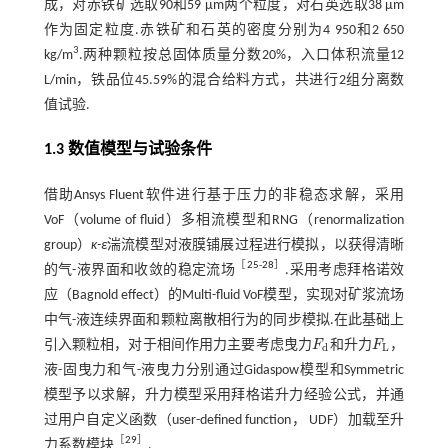
成，对赤铁矿选取90和59 μm两个粒度，对石英选取38 μm
作为固定粒度.赤铁矿和石英的密度分别为4 950和2 650
3
kg/m
.两种颗粒按总固体质量分数20%，入口体积流量12
L/min，铁品位45.59%的混合给料方式，共进行2组分离数
值试验.
1.3 数值模型与试验条件
借助Ansys Fluent软件进行基于压力的非稳态求解，采用
VoF（volume of fluid）多相流模型和RNG（renormalization
group）
κ-ε
湍流模型对液膜铺展过程进行模拟，以获得清晰
［
25
-
28
］
的气-液界面和收敛的稳定流场
.采用考虑拜格诺效
应（Bagnold effect）的Multi-fluid VoF模型，实现对矿浆流场
中气-液连续界面和颗粒离散相行为的同步模拟.在此基础上
引入颗粒相，对于相间作用力主要考虑曳力
F
和升力
F
，
F
d
F
L
d
L
液-固曳力和气-液曳力分别通过Gidaspow模型和Symmetric
模型予以求解，升力模型采用拜格诺升力经验公式，并通
过用户自定义函数（user-defined function， UDF）加载至升
［
29
］
力系数模块
.