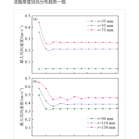
流膜厚度径向分布趋势一致.