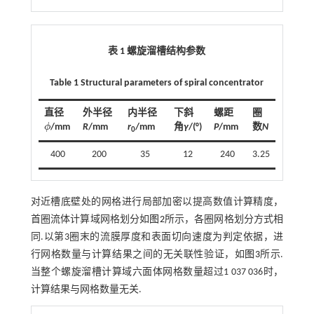
表 1 螺旋溜槽结构参数
Table 1 Structural parameters of spiral concentrator
直径
外半径
内半径
下斜
螺距
圈
ϕ
/mm
R
/mm
r
/mm
角
γ
/(°)
P
/mm
数
N
ϕ
0
400
200
35
12
240
3.25
对近槽底壁处的网格进行局部加密以提高数值计算精度，
首圈流体计算域网格划分如
图2
所示，各圈网格划分方式相
同.以第3圈末的流膜厚度和表面切向速度为判定依据，进
行网格数量与计算结果之间的无关联性验证，如
图3
所示.
当整个螺旋溜槽计算域六面体网格数量超过1 037 036时，
计算结果与网格数量无关.