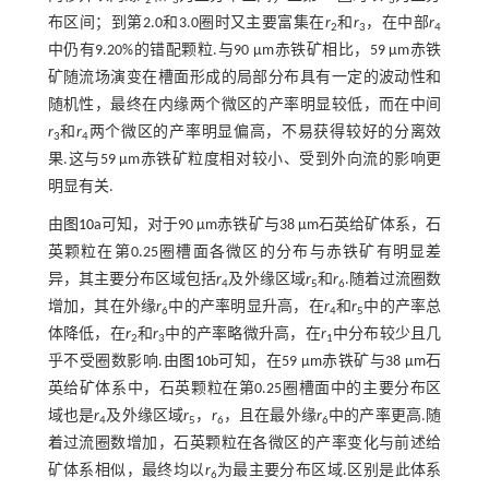
2
3
3
布区间；到第2.0和3.0圈时又主要富集在
r
和
r
，在中部
r
2
3
4
中仍有9.20%的错配颗粒.与90 μm赤铁矿相比，59 μm赤铁
矿随流场演变在槽面形成的局部分布具有一定的波动性和
随机性，最终在内缘两个微区的产率明显较低，而在中间
r
和
r
两个微区的产率明显偏高，不易获得较好的分离效
3
4
果.这与59 μm赤铁矿粒度相对较小、受到外向流的影响更
明显有关.
由
图10
a可知，对于90 μm赤铁矿与38 μm石英给矿体系，石
英颗粒在第0.25圈槽面各微区的分布与赤铁矿有明显差
异，其主要分布区域包括
r
及外缘区域
r
和
r
.随着过流圈数
4
5
6
增加，其在外缘
r
中的产率明显升高，在
r
和
r
中的产率总
6
4
5
体降低，在
r
和
r
中的产率略微升高，在
r
中分布较少且几
2
3
1
乎不受圈数影响.由
图10
b可知，在59 μm赤铁矿与38 μm石
英给矿体系中，石英颗粒在第0.25圈槽面中的主要分布区
域也是
r
及外缘区域
r
，
r
，且在最外缘
r
中的产率更高.随
4
5
6
6
着过流圈数增加，石英颗粒在各微区的产率变化与前述给
矿体系相似，最终均以
r
为最主要分布区域.区别是此体系
6