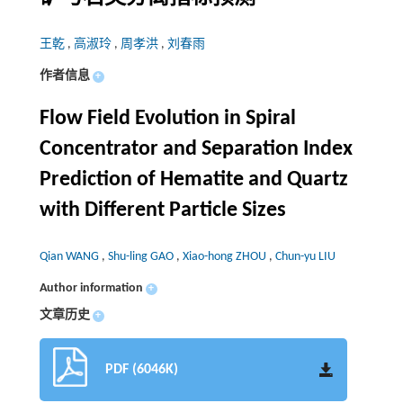
王乾
,
高淑玲
,
周孝洪
,
刘春雨
作者信息
+
Flow Field Evolution in Spiral
Concentrator and Separation Index
Prediction of Hematite and Quartz
with Different Particle Sizes
Qian WANG
,
Shu-ling GAO
,
Xiao-hong ZHOU
,
Chun-yu LIU
Author information
+
文章历史
+
PDF (6046K)