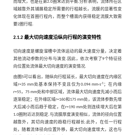
而增大，也是在第2.0圈末达到平衡.分析表明，流体所在区
域越靠外其铺展稳定所需要的行程越长，流膜的显著性变
化体现在首圈行程内，而整个槽面内获得稳定流膜大致需
要2圈行程.
2.1.2 最大切向速度沿纵向行程的演变特性
切向速度是螺旋溜槽中流体运动的最大速度分量，决定着
其他流动参数的分布与演变.因此，依次考察了9个特征径
向位置处流体最大切向速度的演变情况.
由
图5
可以看出，随纵向行程延长，最大切向速度在内缘区
-1
域
r
=35 mm处基本保持不变且仅为0.094 mm·s
；在内缘
r
=55，75 mm处和中部区域，流体最大切向速度先减小而后
逐渐稳定；在外缘区域
r
=160和175 mm处，该流体参数先增
大后减小而后趋于稳定，在
r
=190 mm处则连续增大后在第
1.0圈附近达到稳定.与流膜厚度演变相似，流体的径向位置
越靠外，其切向速度的趋稳行程越长.此外，在任一行程
处，随着流体径向位置外移，最大切向速度增大，这也与