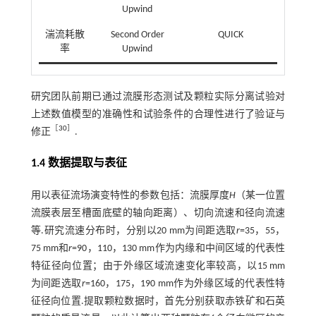
Upwind
湍流耗散
Second Order
QUICK
率
Upwind
研究团队前期已通过流膜形态测试及颗粒实际分离试验对
上述数值模型的准确性和试验条件的合理性进行了验证与
［
30
］
修正
.
1.4 数据提取与表征
用以表征流场演变特性的参数包括：流膜厚度
H
（某一位置
流膜表层至槽面底壁的轴向距离）、切向流速和径向流速
等.研究流速分布时，分别以20 mm为间距选取
r
=35，55，
75 mm和
r
=90，110，130 mm作为内缘和中间区域的代表性
特征径向位置；由于外缘区域流速变化率较高，以15 mm
为间距选取
r
=160，175，190 mm作为外缘区域的代表性特
征径向位置.提取颗粒数据时，首先分别获取赤铁矿和石英