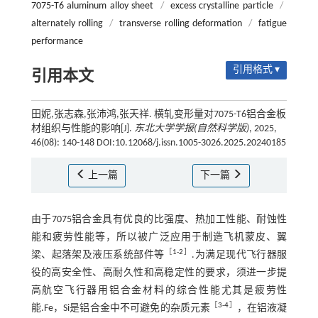
7075-T6 aluminum alloy sheet
/
excess crystalline particle
/
alternately rolling
/
transverse rolling deformation
/
fatigue
performance
引用格式 ▾
引用本文
田妮,张志森,张沛鸿,张天祥. 横轧变形量对7075-T6铝合金板
材组织与性能的影响[J].
东北大学学报(自然科学版)
, 2025,
46(08): 140-148 DOI:10.12068/j.issn.1005-3026.2025.20240185
上一篇
下一篇
由于7075铝合金具有优良的比强度、热加工性能、耐蚀性
能和疲劳性能等，所以被广泛应用于制造飞机蒙皮、翼
［
1
-
2
］
梁、起落架及液压系统部件等
.为满足现代飞行器服
役的高安全性、高耐久性和高稳定性的要求，须进一步提
高航空飞行器用铝合金材料的综合性能尤其是疲劳性
［
3
-
4
］
能.Fe，Si是铝合金中不可避免的杂质元素
，在铝液凝