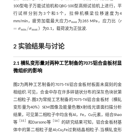
100型电子万能试验机和QBG-100型高频试验机上进行，平
行试样分别为3个和5个，拉伸机横梁位移速度为4
mm/min，疲劳加载最大应力
σ
为265 MPa，应力比（
r
σ
m
a
x
m
a
x
=
/
σ
σ
）为0.1，载荷波为正弦波.
=
σ
m
i
n
/
σ
m
a
x
m
i
n
m
a
x
2 实验结果与讨论
2.1 横轧变形量对两种工艺制备的7075铝合金板材显
微组织的影响
图2
为两种工艺制备的7075-T6铝合金板材板面未腐刻的金
相组织.可见，合金中存在许多碎链状分布的深灰色块状第
二相粒子.
图3
为常规工艺制备的7075-T6铝合金板材（横轧
变形量为40%）SEM图像及能量色散X射线光谱面扫描分析
结果，可见第二相粒子中均含有Al，Fe，Cu元素，结合Shao
［
15
］
［
16
］
等
和Darsono等
的研究结果可知，铝合金板材基
体中的第二相粒子是Al
Cu
Fe过剩结晶相粒子.当横轧变形
7
2