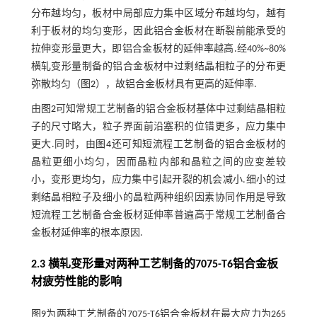
分布越均匀，板材中局部应力集中区域分布越均匀，越有
利于板材的均匀变形，因此铝合金板材在断裂前能承受的
拉伸变形量更大，即铝合金板材的延伸率越高.经40%~80%
横轧变形量制备的铝合金板材中过剩结晶相粒子的分布更
弥散均匀（
图2
），故铝合金板材具有更高的延伸率.
由
图2
可知常规工艺制备的铝合金板材基体中过剩结晶相粒
子的尺寸略大，粒子界面前沿塞积的位错更多，应力集中
更大.同时，由
图4
还可知短流程工艺制备的铝合金板材的
晶粒更细小均匀，因而晶粒内部和晶粒之间的应变差较
小，变形更均匀，应力集中引起开裂的机会减小.细小的过
剩结晶相粒子及细小的晶粒两种组织因素协同作用是导致
短流程工艺制备合金板材延伸率普遍高于常规工艺制备合
金板材延伸率的根本原因.
2.3 横轧变形量对两种工艺制备的7075-T6铝合金板
材疲劳性能的影响
图9
为两种工艺制备的7075-T6铝合金板材在最大应力为265