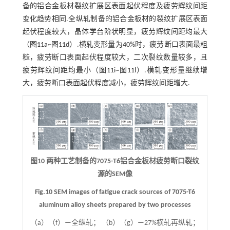
备的铝合金板材裂纹扩展区表面起伏程度及疲劳辉纹间距
变化趋势相同.全纵轧制备的铝合金板材的裂纹扩展区表面
起伏程度较大，晶体学台阶状明显，疲劳辉纹间距均最大
（
图11
a~
图11
d）.横轧变形量为40%时，疲劳断口表面最粗
糙，疲劳断口表面起伏程度较大，二次裂纹数量较多，且
疲劳辉纹间距均最小（
图11
i~
图11
l）.横轧变形量继续增
大，疲劳断口表面起伏程度减小，疲劳辉纹间距增大.
图10 两种工艺制备的7075-T6铝合金板材疲劳断口裂纹
源的SEM像
Fig.10 SEM images of fatigue crack sources of 7075-T6
aluminum alloy sheets prepared by two processes
（a）（f）—全纵轧； （b）（g）—27%横轧再纵轧；