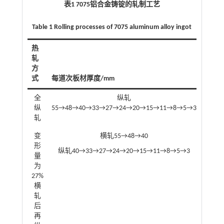
表1 7075铝合金铸锭的轧制工艺
Table 1 Rolling processes of 7075 aluminum alloy ingot
热
轧
方
式
每道次板材厚度/mm
全
纵轧
纵
55→48→40→33→27→24→20→15→11→8→5→3
轧
变
横轧55→48→40
形
纵轧40→33→27→24→20→15→11→8→5→3
量
为
27%
横
轧
后
再