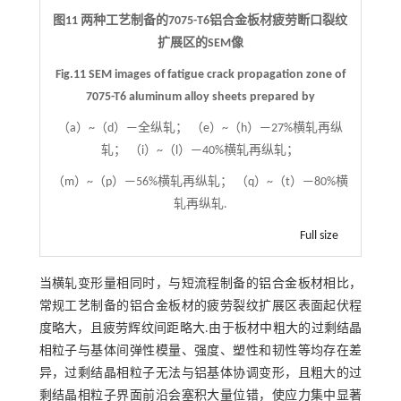
图11 两种工艺制备的7075-T6铝合金板材疲劳断口裂纹
扩展区的SEM像
Fig.11 SEM images of fatigue crack propagation zone of
7075-T6 aluminum alloy sheets prepared by
（a）~（d）—全纵轧； （e）~（h）—27%横轧再纵
轧； （i）~（l）—40%横轧再纵轧；
（m）~（p）—56%横轧再纵轧； （q）~（t）—80%横
轧再纵轧.
Full size
当横轧变形量相同时，与短流程制备的铝合金板材相比，
常规工艺制备的铝合金板材的疲劳裂纹扩展区表面起伏程
度略大，且疲劳辉纹间距略大.由于板材中粗大的过剩结晶
相粒子与基体间弹性模量、强度、塑性和韧性等均存在差
异，过剩结晶相粒子无法与铝基体协调变形，且粗大的过
剩结晶相粒子界面前沿会塞积大量位错，使应力集中显著