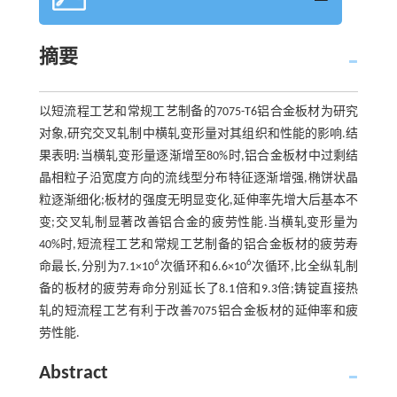
摘要
以短流程工艺和常规工艺制备的7075-T6铝合金板材为研究
对象,研究交叉轧制中横轧变形量对其组织和性能的影响.结
果表明:当横轧变形量逐渐增至80%时,铝合金板材中过剩结
晶相粒子沿宽度方向的流线型分布特征逐渐增强,椭饼状晶
粒逐渐细化;板材的强度无明显变化,延伸率先增大后基本不
变;交叉轧制显著改善铝合金的疲劳性能.当横轧变形量为
40%时,短流程工艺和常规工艺制备的铝合金板材的疲劳寿
6
6
命最长,分别为7.1×10
次循环和6.6×10
次循环,比全纵轧制
备的板材的疲劳寿命分别延长了8.1倍和9.3倍;铸锭直接热
轧的短流程工艺有利于改善7075铝合金板材的延伸率和疲
劳性能.
Abstract