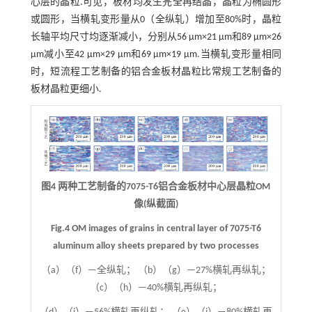
心层的晶粒.可见，板材均发生完全再结晶，晶粒为椭圆形
或圆形，当横轧变形量从0（全纵轧）增加至80%时，晶粒
长轴平均尺寸均逐渐减小，分别从56 μm×21 μm和89 μm×26
μm减小至42 μm×29 μm和69 μm×19 μm.当横轧变形量相同
时，短流程工艺制备的铝合金板材晶粒比常规工艺制备的
板材晶粒更细小.
图4 两种工艺制备的7075-T6铝合金板材中心层晶粒OM
像(纵截面)
Fig.4 OM images of grains in central layer of 7075-T6
aluminum alloy sheets prepared by two processes
（a）（f）—全纵轧； （b）（g）—27%横轧再纵轧；
（c）（h）—40%横轧再纵轧；