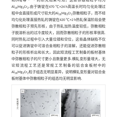
和Ding等
的研究结果可知，这些弥散相粒子均为
Al
Mg
Cr
.由于铸锭在470 ℃×24 h高温长时均匀化处理过
18
3
2
程中会直接形成尺寸较大的Al
Mg
Cr
弥散相粒子，而不经
18
3
2
均匀化处理直接热轧的铸锭在420 ℃×2 h热轧保温阶段会使
弥散相粒子预先形核，由于热轧加热温度较低，弥散相粒
子脱溶析出的过冷度较大，因而弥散相粒子的形核率很高.
同时热轧过程中引入大量位错和空位，这些晶体缺陷不仅
可以促进铸锭中可溶合金相粒子的溶解，还能促进弥散相
粒子的形核析出和长大，因此短流程工艺制备的板材基体
中弥散相粒子的尺寸更小且数量更多.横轧变形量增大，无
论短流程工艺还是常规工艺制备的铝合金板材中的
Al
Mg
Cr
粒子组态无明显差异，说明横轧变形量对铝合金
18
3
2
板材基体中弥散相粒子的组态均无明显影响.