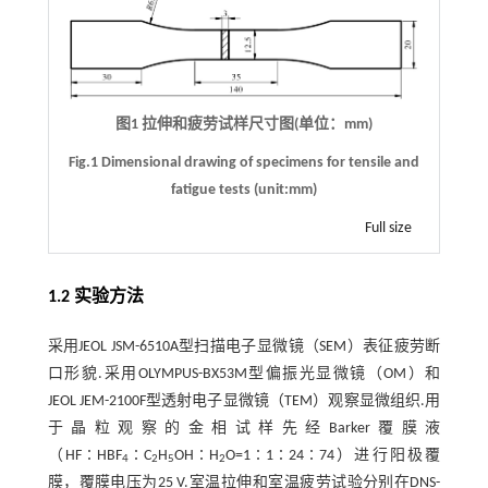
图1 拉伸和疲劳试样尺寸图(单位：mm)
Fig.1 Dimensional drawing of specimens for tensile and
fatigue tests (unit:mm)
Full size
1.2 实验方法
采用JEOL JSM-6510A型扫描电子显微镜（SEM）表征疲劳断
口形貌.采用OLYMPUS-BX53M型偏振光显微镜（OM）和
JEOL JEM-2100F型透射电子显微镜（TEM）观察显微组织.用
于晶粒观察的金相试样先经Barker覆膜液
（HF∶HBF
∶C
H
OH∶H
O=1∶1∶24∶74）进行阳极覆
4
2
5
2
膜，覆膜电压为25 V.室温拉伸和室温疲劳试验分别在DNS-