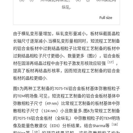
（d）（i）—56%横轧再纵轧； （e）（j）—80%横轧再
纵轧.
Full size
由于横轧变形量增加，纵轧变形量减小，板材纵截面晶粒
长轴尺寸逐渐减小.当横轧变形量相同时，短流程工艺制备
的铝合金板材中过剩结晶相粒子比常规工艺制备的板材中
过剩结晶相粒子尺寸更细小、数量更多（
图2
），铝合金板
［
17
］
材在固溶再结晶过程中由于粒子激发形核效应较强
，
提高了板材再结晶形核率，因而短流程工艺制备的铝合金
板材的晶粒更细小.
图5
为两种工艺制备的7075-T6铝合金板材基体弥散相粒子
的TEM明场像.可见，短流程工艺制备的铝合金板材基体中
弥散相粒子尺寸（49 nm）比常规工艺制备的板材基体中弥
散相粒子尺寸（124 nm）小且数量多.
图6
为常规工艺制备
的7075-T6铝合金板材（全纵轧）中弥散相粒子的TEM明场
［
18
］
像及能量色散谱仪（EDS）分析结果，结合Sharma等
［
19
］