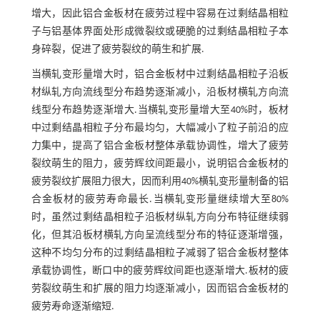
增大，因此铝合金板材在疲劳过程中容易在过剩结晶相粒
子与铝基体界面处形成微裂纹或硬脆的过剩结晶相粒子本
身碎裂，促进了疲劳裂纹的萌生和扩展.
当横轧变形量增大时，铝合金板材中过剩结晶相粒子沿板
材纵轧方向流线型分布趋势逐渐减小，沿板材横轧方向流
线型分布趋势逐渐增大.当横轧变形量增大至40%时，板材
中过剩结晶相粒子分布最均匀，大幅减小了粒子前沿的应
力集中，提高了铝合金板材整体承载协调性，增大了疲劳
裂纹萌生的阻力，疲劳辉纹间距最小，说明铝合金板材的
疲劳裂纹扩展阻力很大，因而利用40%横轧变形量制备的铝
合金板材的疲劳寿命最长.当横轧变形量继续增大至80%
时，虽然过剩结晶相粒子沿板材纵轧方向分布特征继续弱
化，但其沿板材横轧方向呈流线型分布的特征逐渐增强，
这种不均匀分布的过剩结晶相粒子减弱了铝合金板材整体
承载协调性，断口中的疲劳辉纹间距也逐渐增大.板材的疲
劳裂纹萌生和扩展的阻力均逐渐减小，因而铝合金板材的
疲劳寿命逐渐缩短.