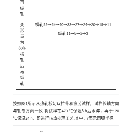
再
纵
轧
变
横轧55→48→40→33→27→24→20→15→11
形
纵轧11→8→5→3
量
为
80%
横
轧
后
再
纵
轧
按照
图1
所示从热轧板切取拉伸和疲劳试样，试样长轴方向
与轧制方向一致.将试样在470 ℃保温8 h后水淬，再于120
℃保温24 h，即进行T6热处理工艺.其中，
r
表示圆弧半径.