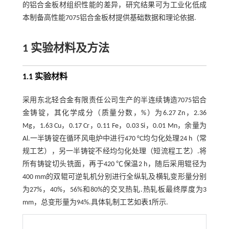
的铝合金板材组织性能的差异，研究结果可为工业化低成
本制备高性能7075铝合金板材提供基础数据和理论依据.
1 实验材料及方法
1.1 实验材料
采用东北轻合金有限责任公司生产的半连续铸造7075铝合
金铸锭，其化学成分（质量分数，%）为6.27 Zn，2.36
Mg，1.63 Cu，0.17 Cr，0.11 Fe，0.03 Si，0.01 Mn，余量为
Al.一半铸锭在循环风电炉中进行470 °C均匀化处理24 h（常
规工艺），另一半铸锭不经均匀化处理（短流程工艺）.将
所有铸锭切头铣面，再于420 ℃保温2 h，随后采用辊径为
400 mm的双辊可逆轧机分别进行全纵轧及横轧变形量分别
为27%，40%，56%和80%的交叉热轧.热轧板最终厚度为3
mm，总变形量为94%.具体轧制工艺如
表1
所示.