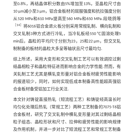
至0.8%，再结晶体积分数由5%增加至13%，亚晶粒尺寸由
10 μm减小至3 μm，铝合金板材的屈服强度和抗拉强度分别
从520 MPa和610 MPa提高至560 MPa和650 MPa.段晓鸽等
［
14
］
将6016铝合金退火板分别采用常规轧制、横向轧制和
交叉轧制3种方式进行冷轧，当冷轧板经550 ℃固溶处理5
min后，晶粒的平均尺寸分别为23，25和22 μm，但交叉轧
制制备的板材的晶粒大多呈等轴状且尺寸最均匀.
综上所述，采用大变形和交叉轧制工艺可以有效调控过剩
结晶相粒子和晶粒特征进而影响合金的力学性能.然而，有
关轧制工艺尤其是横轧变形量对铝合金板材疲劳性能影响
的报道较少，同时，如何实现低成本制备高性能超高强铝
合金板材备受铝加工行业关注.
本文针对铸锭直接热轧（短流程工艺）和铸锭经高温长时
均匀化处理后热轧（常规工艺）两种工艺制备的7075-T6铝
合金板材，研究了交叉轧制中横轧变形量对其过剩结晶相
粒子组态、晶粒形状和尺寸、拉伸和疲劳性能的影响规律
及作用机制，并进一步对比了短流程工艺和常规工艺制备