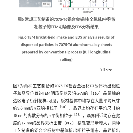
图6 常规工艺制备的7075-T6铝合金板材(全纵轧)中弥散
相粒子的TEM明场像及EDS分析结果
Fig.6 TEM bright-field image and EDS analysis results of
dispersed particles in 7075-T6 aluminum alloy sheets
prepared by conventional process (full longitudinal
rolling)
Full size
图7
为两种工艺制备的7075-T6铝合金板材中基体析出相粒
子和晶界位置的TEM明场像以及沿
α
-Al的［110］晶带轴的
α
选区电子衍射花样.可见，板材基体中均存在大量平均尺寸
［
20
］
约3.8 nm的
η'
亚稳相粒子
，晶界上均存在平均尺寸约
［
21
］
18 nm的离散分布的
η'
平衡相粒子
，晶界附近均存在宽
度约17 nm的晶界无析出带（PFZ）.横轧变形量增大，两种
工艺制备的铝合金板材中基体析出相粒子组态、晶界析出