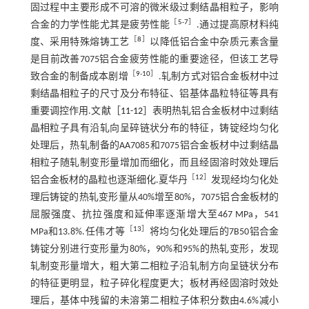
固过程中主要形成不可溶的微米级过剩结晶相粒子，影响
［
5
-
7
］
合金的力学性能尤其是疲劳性能
.通过提高原材料纯
［
8
］
度、采用特殊熔铸工艺
以降低铝合金中杂质元素含量
是目前改善7075铝合金疲劳性能的重要途径，但该工艺导
［
9
-
10
］
致合金的制备成本剧增
.轧制方式对铝合金板材中过
剩结晶相粒子的尺寸及分布特征、铝基体晶粒特征等具有
重要调控作用.文献［
11
-
12
］表明热轧铝合金板材中过剩结
晶相粒子具有沿轧向呈碎链状分布的特征，铸锭经均匀化
处理后，热轧制备的AA7085和7075铝合金板材中过剩结晶
相粒子随轧制变形量增加而细化，而且经固溶时效处理后
［
12
］
铝合金板材的晶粒也逐渐细化.夏华丹
发现经均匀化处
理后铸锭的热轧变形量从40%增至80%，7075铝合金板材的
屈服强度、抗拉强度和延伸率逐渐增大至467 MPa，541
［
13
］
MPa和13.8%.任伟才等
将均匀化处理后的7B50铝合金
铸锭分别进行变形量为80%，90%和95%的热轧变形，发现
轧制变形量增大，粗大第二相粒子沿轧制方向呈链状分布
的特征更明显，粒子碎化程度更大；板材再经固溶时效处
理后，基体中残留的未溶第二相粒子体积分数由4.6%减小