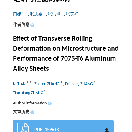
1
,
2
1
1
1
田妮
,
张志森
,
张沛鸿
,
张天祥
作者信息
+
Effect of Transverse Rolling
Deformation on Microstructure and
Performance of 7075-T6 Aluminum
Alloy Sheets
1
,
2
1
1
Ni TIAN
,
Zhi-sen ZHANG
,
Pei-hong ZHANG
,
1
Tian-xiang ZHANG
Author information
+
文章历史
+
PDF (15961K)