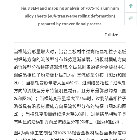
Fig.3 SEM and mapping analysis of 7075-T6 aluminum
alloy sheets (40% transverse rolling deformation)
prepared by conventional process
Full size
当横轧变形量增大时，铝合金板材中过剩结晶相粒子沿板
材纵轧方向的流线型分布趋势逐渐减弱，沿板材横轧方向
的流线型分布特征逐渐增强.全纵轧制备的铝合金板材中过
剩结晶相粒子均沿板材纵轧方向呈流线型分布（
图2
a和
图
2
f）；当横轧变形量增大至40%时，过剩结晶相粒子沿纵轧
方向的流线型分布特征明显减弱，且分布最弥散均匀（
图
2
c和
图2
h）；当横轧变形量增大至56%时，过剩结晶相粒子
略微具有沿板材横轧方向呈流线型分布的特征（
图2
d和
图
2
i）；当横轧变形量继续增大至80%时，过剩结晶相粒子具
有明显的沿横轧方向呈流线型分布的特征（
图2
e和
图2
j）.
图4
为两种工艺制备的7075-T6铝合金板材纵截面板厚度中