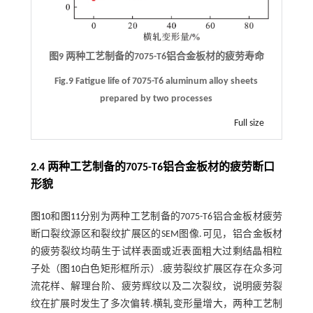
图9 两种工艺制备的7075-T6铝合金板材的疲劳寿命
Fig.9 Fatigue life of 7075-T6 aluminum alloy sheets
prepared by two processes
Full size
2.4 两种工艺制备的7075-T6铝合金板材的疲劳断口
形貌
图10
和
图11
分别为两种工艺制备的7075-T6铝合金板材疲劳
断口裂纹源区和裂纹扩展区的SEM图像.可见，铝合金板材
的疲劳裂纹均萌生于试样表面或近表面粗大过剩结晶相粒
子处（
图10
白色矩形框所示）.疲劳裂纹扩展区存在众多河
流花样、解理台阶、疲劳辉纹以及二次裂纹，说明疲劳裂
纹在扩展时发生了多次偏转.横轧变形量增大，两种工艺制