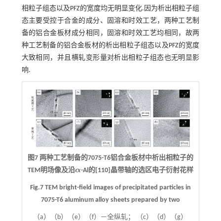
相粒子组态以及PFZ的宽度均无明显变化.因为析出相粒子组
态主要受控于合金的成分、固溶和时效工艺，两种工艺制
备的铝合金板材成分相同，固溶和时效工艺均相同，故两
种工艺制备的铝合金板材的析出相粒子组态以及PFZ的宽度
大致相同，并且横轧变形量对析出相粒子组态也无明显影
响.
图7 两种工艺制备的7075-T6铝合金板材中析出相粒子的
TEM明场像及沿
α
-Al的[110]晶带轴的选区电子衍射花样
α
Fig.7 TEM bright-field images of precipitated particles in
7075-T6 aluminum alloy sheets prepared by two
（a）（b）（e）（f）—全纵轧； （c）（d）（g）