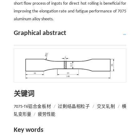
short flow process of ingots for direct hot rolling is beneficial for
improving the elongation rate and fatigue performance of 7075
aluminum alloy sheets.
Graphical abstract
关键词
7075-T6铝合金板材
/
过剩结晶相粒子
/
交叉轧制
/
横
轧变形量
/
疲劳性能
Key words