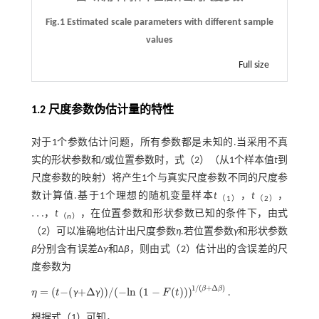
Fig.1 Estimated scale parameters with different sample
values
Full size
1.2 尺度参数伪估计量的特性
对于1个参数估计问题，所有参数都是未知的.当采用不真
实的形状参数和/或位置参数时，
式（2）
（从1个样本值
t
到
尺度参数的映射）将产生1个与真实尺度参数不同的尺度参
数计算值.基于1个理想的随机变量样本
t
，
t
，
（1）
（2）
…
，
t
，在位置参数和形状参数已知的条件下，由
式
…
（
n
）
（2）
可以准确地估计出尺度参数
η
.若位置参数
γ
和形状参数
β
分别含有误差Δ
γ
和Δ
β
，则由
式（2）
估计出的含误差的尺
度参数为
1
/
(
+
Δ
)
β
β
=
(
−
(
+
Δ
)
)
/
(
−
l
n
(
1
−
(
)
)
)
η
t
γ
γ
F
t
.
η
=
(
t
-
(
+
∆
)
)
/
(
-
l
n
(
1
-
F
(
t
)
)
)
1
/
(
β
+
∆
β
)
根据
式（1）
可知，