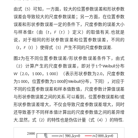
由式（5）可知，一方面，较大的位置参数误差和形状参数
误差会导致较大的尺度参数误差；另一方面，在位置参数
误差和形状参数误差一定的条件下，尺度参数的误差大小
与样本值
t
（由（
t
，
F
（
t
））定义）的取值有关.也就是
说，对于相同的形状参数误差和位置参数误差，不同的
（
t
，
F
（
t
））使得式（5）产生不同的尺度参数误差.
图2
为在不同位置参数误差/形状参数误差条件下，由
式
（2）
计算产生的尺度参数误差，即对于1个Weibull分布
W
（2.0，1 000，1 000）（表示形状参数为2.0，尺度参数
为1 000，位置参数为1 000的Weibull分布，下同），对应于
不同的位置参数误差和样本值数值，尺度参数计算值误差
与形状参数误差之间的关系.可以看到，位置参数误差和/或
形状参数误差增大，不仅会导致尺度参数误差增大，同时
还导致基于不同样本值计算出的尺度参数值之间的差异增
大.显然，
式（2）
的特性也是伪估计量（
式（4）
）的特性.