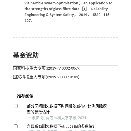
via particle swarm optimization： an application to
the strengths of glass fibre data［J］.
Reliability
Engineering & System Safety
，
2019
，
183
： 116-
127.
基金资助
国家科技重大专项(J2019-IV-0002-0069)
国家科技重大专项(J2019-V-0009-0103)