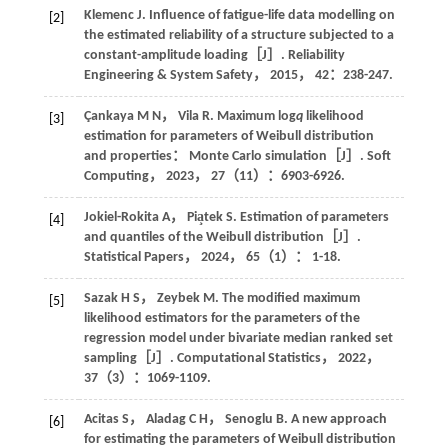
Klemenc
J
. Influence of fatigue-life data modelling on
[2]
the estimated reliability of a structure subjected to a
constant-amplitude loading［J］.
Reliability
Engineering & System Safety
，
2015
，
42
：238-247.
Çankaya
M N
，
Vila
R
. Maximum log
q
likelihood
[3]
estimation for parameters of Weibull distribution
and properties： Monte Carlo simulation［J］.
Soft
Computing
，
2023
，
27
（11）：6903-6926.
Jokiel-Rokita
A
，
Pia̧tek
S
. Estimation of parameters
[4]
and quantiles of the Weibull distribution［J］.
Statistical Papers
，
2024
，
65
（1）： 1-18.
Sazak
H S
，
Zeybek
M
. The modified maximum
[5]
likelihood estimators for the parameters of the
regression model under bivariate median ranked set
sampling［J］.
Computational Statistics
，
2022
，
37
（3）：1069-1109.
Acitas
S
，
Aladag
C H
，
Senoglu
B
. A new approach
[6]
for estimating the parameters of Weibull distribution