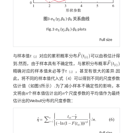
图3
σ
(
γ
,
β
)-
β
关系曲线
η
j
k
k
Fig.3
σ
(
γ
,
β
)-
β
plots
η
j
k
k
Full size
ˆ
(
)
与样本值
t
对应的累积概率分布
F
t
可以由秩估计得
F
^
(
t
(
i
)
)
(
)
（
i
）
i
ˆ
(
)
到.然而，由于样本具有不确定性，与累积分布概率
F
t
F
^
(
t
(
i
)
)
(
)
i
精确对应的样本值未必等于
t
，甚至有很大的差异.因
（
i
）
此，将不同的样本值代入
式（4）
可以得到不同的尺度参数
估计值（如
图1
所示）.为了减小样本不确定性的影响，本
文将由
n
个样本值估计出的
n
个尺度参数的平均值作为最终
估计出的Weibull分布的尺度参数：