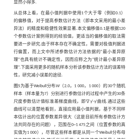
显然小得多.
从总体上看，在最小值判据中使用1个大于零（例如0.1）
的偏移值，对于提高参数估计方法（即本文采用的最小差
异法）的精度和稳健性效果显著.本文偏移值0.1是根据120
个参数估计案例得到的经验值，更适当的偏移值的取法需
要进一步研究.由于样本存在不确定性，需要对极值判据进
行偏置，而上文中所述参数估计方法依据的“最小差异原
理”也具有统计不确定性，因而应称之为“统计最小差异原
理”.下面采用更多的随机样本分析该参数估计方法的误差特
性，研究减小误差的途径.
图5
为基于Weibull分布
W
（2.0，1 000，1 000）的30个随机
样本（样本量为7）分别进行参数估计的过程中产生的30条
尺度参数估计值标准差梯度曲线，即∇
γ
'-
γ
'曲线.通过这些
曲线可以清楚地看到，直接应用最小值判据，基于不同样
本估计出的位置参数差异很大（这是目前所有参数估计方
法共同存在的问题），范围在0~1 475之间（位置参数的真
实值为1 000），尽管这些样本都是从同一个Weibull分布母