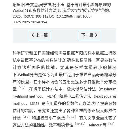
谢里阳,朱文慧,吴宁祥,杨小玉. 基于统计最小差异原理的
Weibull分布参数估计方法[J].
东北大学学报(自然科学版)
,
2025, 46(07): 108-112 DOI:10.12068/j.issn.1005-
3026.2025.20240194
上一篇
下一篇
科学研究和工程实际经常需要根据有限的样本数据进行随
机变量概率分布的参数估计.准确性和稳健性一直是参数估
计方法所面临的挑战，尤其是在样本量较小的情况
下.Weibull分布是迄今为止最广泛用于描述产品寿命概率分
布的模型，在小样本场合的应用更是多于其他概率分布模
［
1
-
2
］
型
.在概率统计方法中，极大似然估计法（maximum
likelihood method， MLM）和最小二乘估计法（least squares
method， LSM）是应用最多的参数估计方法.为了提高参数
估计的精度，研究者还提出了各种各样的修正极大似然估
［
3
-8］
［9-11］
计法
和加权最小二乘法
.有关文献全面比较了
［12-15］
［16］
这些方法的准确性、效率和稳健性
.Teimouri等