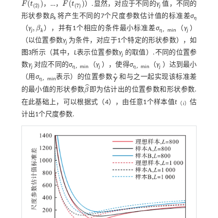
ˆ
ˆ
(
)
(
)
F
t
，…，
F
t
）.显然，对应于不同的
γ
值，不同的
F
^
(
t
(
2
)
)
F
^
(
t
(
7
)
)
(
2
)
(
7
)
j
形状参数
β
将产生不同的7个尺度参数估计值的标准差
σ
k
η
,
（
γ
β
），并有1个相应的条件最小标准差
σ
（
γ
）
,
β
k
j
η，
min
j
k
（以位置参数
γ
为条件，对应于1个特定的形状参数），如
j
图3
所示（其中，
L
表示位置参数
γ
的取值）.不同的位置参
j
数
γ
对应不同的
σ
（
γ
），使得
σ
（
γ
）达到最小
j
η，
min
j
η，
min
j
（用
σ
表示）的位置参数
和与之一起实现该标准差
η，
min
ˆ
的最小值的形状参数
β
即为估计出的位置参数和形状参数.
β
^
在此基础上，可以根据
式（4）
，由任意1个样本值
t
估
（
i
）
计出1个尺度参数.