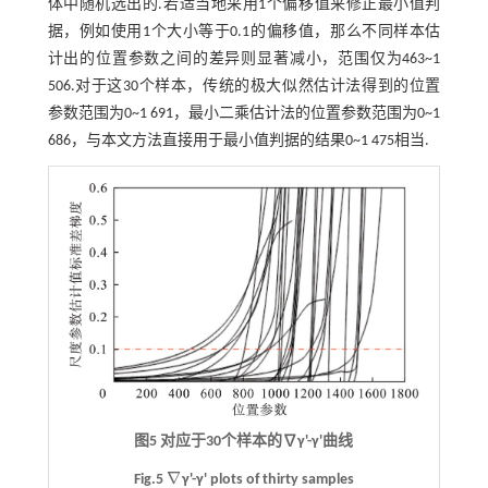
体中随机选出的.若适当地采用1个偏移值来修正最小值判
据，例如使用1个大小等于0.1的偏移值，那么不同样本估
计出的位置参数之间的差异则显著减小，范围仅为463~1
506.对于这30个样本，传统的极大似然估计法得到的位置
参数范围为0~1 691，最小二乘估计法的位置参数范围为0~1
686，与本文方法直接用于最小值判据的结果0~1 475相当.
图5 对应于30个样本的∇γ'-γ'曲线
∇
Fig.5
γ'-γ' plots of thirty samples
∇