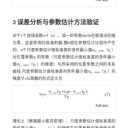
Full size
3 误差分析与参数估计方法验证
对于1个连续函数
y
=
f
（
x
），其一阶导数d
y
/d
x
在极值点的值
为零，这是常用的极值判据.
图4
是在参数估计过程中产生
的、
n
个尺度参数估计值标准差的条件最小值
σ
（
γ
）
η，
min
j
对位置参数
γ
的导数（尺度参数估计值标准差的条件最小
j
值
σ
（
γ
）的梯度）与所采用的位置参数之间的关系
η，
min
j
曲线.尺度参数估计值标准差的条件最小值
σ
（
γ
）的
η，
min
j
梯度∇
γ
以离散的形式定义为
Full size
理论上（根据最小差异原理），尺度参数估计值标准差的