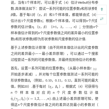
说，当有1个样本时，可以基于
式（4）
估计Weibull分布参
数.具体做法如下：尝试一系列可能的位置参数
γ
和形状参数
β
值，基于每1对（
γ
，
β
）和1个样本值，都能够由
式（4）
估计出1个尺度参数
η
；根据
n
个样本值，可以得到
n
个尺度
…
参数的估计值
η
（
γ
，
β
）（
i
=1，2，
，
n
）；分别由
n
个
…
i
样本值估计得到的
n
个尺度参数值之间的差异最小的位置参
数
γ
和形状参数
β
即为形状参数和尺度参数的估计值.
基于上述参数估计原理（由不同样本值估计出的尺度参数
之间的差异最小——最小差异原理），可以通过一个搜索
过程尝试一系列的可能参数值，并最终找到待估计的参数.
首先，设置一系列可能的位置参数
γ
（从最小样本值
t
j
（1）
开始逐步递减），并对每个位置参数值测试一系列可能的
形状参数值
β
（例如，0.10，0.11，0.12，直到可能的最大
k
值，例如20）.基于每对（
γ
，
β
），根据
式（4）
可获得与
j
k
n
个样本值对应的
n
个尺度参数估计值
ˆ
(
,
)
(
=
1,2
,
…
,
)
η
γ
β
i
n
.由上述最小差异原理可知，使
η
^
i
(
γ
j
,
β
k
)
(
i
=
1,2
,
…
,
n
)
k
i
j
得这
n
个尺度参数估计值之间的差异达到最小的参数对（