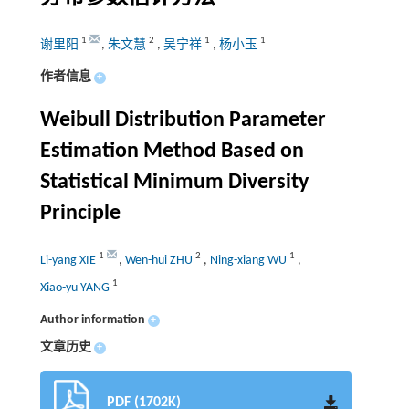
1
2
1
1
谢里阳
,
朱文慧
,
吴宁祥
,
杨小玉
作者信息
+
Weibull Distribution Parameter
Estimation Method Based on
Statistical Minimum Diversity
Principle
1
2
1
Li-yang XIE
,
Wen-hui ZHU
,
Ning-xiang WU
,
1
Xiao-yu YANG
Author information
+
文章历史
+
PDF (1702K)