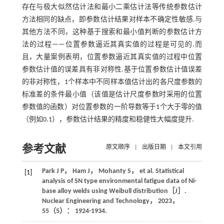
存在与极大似然估计法和最小二乘估计法等传统参数估计
方法相同的缺点，即参数估计结果对样本不确定性敏感.与
其他方法不同，这种基于搜索和最小值判断的参数估计方
法的过程——位置参数逼近其真实值的过程是可见的.而
且，大量案例表明，位置参数逼近其真实值的过程中位置
参数估计值的误差具有非对称性.基于位置参数估计值误差
的非对称性，1个样本中不同样本值估计出的各尺度参数的
标准差的条件最小值（该值是估计尺度参数时采用的位置
参数值的函数）对位置参数的一阶导数等于1个大于零的值
（例如0.1），参数估计结果的精度和稳健性大幅度提升.
参考文献
原文顺序
|
出版日期
|
本文引用
Park
J P
，
Ham
J
，
Mohanty
S
，
et al
. Statistical
[1]
analysis of SN type environmental fatigue data of Ni-
base alloy welds using Weibull distribution［J］.
Nuclear Engineering and Technology
，
2023
，
55
（5）： 1924-1934.