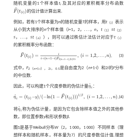
随机变量的1个样本值
t
及其对应的累积概率分布函数
i
ˆ
(
)
F
t
的估计值计算出来.
F
^
(
t
(
i
)
)
(
)
i
例如，若有1个样本量为
n
的随机变量
T
的样本，用
t
表示
（
i
）
…
从小到大排序的
n
个样本值（
i
=1，2，
，
n
，
t
≤
t
…
（1）
（2）
…
≤，
，≤
t
），则可以通过秩估计法估计对应于
t
…
（
n
）
（
i
）
的累积概率分布函数：
ˆ
i
(
)
=
,
(
=
1,2
,
…
,
)
(3)
F
t
i
n
.
F
^
(
t
(
i
)
)
=
i
i
+
(
n
+
1
-
i
)
F
2
(
n
+
1
-
i
)
,
2
i
,
0.5
,
(
i
=
1,2
,
…
,
n
)
(
)
i
+
(
+
1
−
)
i
n
i
F
2
(
+
1
−
)
,
2
,
0.5
n
i
i
式中，
F
是自由度为2（
n
+1-
i
）和2
i
的
F
分布
2（
n
+1-
i
）， 2
i
， 0.5
的中位数.
ˆ
因此，可以构建1个尺度参数的伪估计量
η
：
η
^
i
i
ˆ
1
/
β
ˆ
=
(
−
)
/
(
−
l
n
(
1
−
(
)
)
)
,
(
=
1,2
,
…
,
)
(4)
η
t
γ
F
t
i
n
.
η
^
i
=
(
t
-
)
/
(
-
l
n
(
1
-
F
^
(
t
(
i
)
)
)
)
1
/
β
,
(
i
=
1,2
,
…
,
n
)
(
)
(
)
i
i
i
ˆ
将
η
称为伪估计量，是因为它包含除样本值之外的其他参
η
^
i
i
数，即位置参数
γ
和形状参数
β
.
图1
是基于Weibull分布
W
（2，1 000，1 000）不同样本（理
想样本和随机样本，样本量为7）的尺度参数估计值.理想