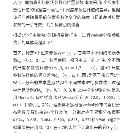
ˆ
,
ˆ
β
γ
）即为真实的形状参数和位置参数.本文采用
n
个尺度参
β
^
,
γ
^
数估计值的标准差
σ
表征
n
个尺度参数估计值的差异，根据
η
该标准差随采用的位置参数值变化的梯度（标准差对位置
参数的一阶导数）判断极值点的位置.
根据1个样本量为
n
的随机变量样本，进行Weibull分布参数
估计的具体流程如下：
首先，给定1个位置参数
γ
=t
，它与每个不同的形状参
1
（1）
数
β
（
k
=1，2，…）共同使用，都可由
式（4）
产生
n
个不同
k
(
,
)
(
=
1,2
,
…
,
)
ˆ
的尺度参数估计值
η
γ
β
i
n
，这
n
个尺度
η
i
^
(
,
β
k
)
(
i
=
1,2
,
…
,
n
)
1
k
i
参数估计值的标准差为
σ
（
γ
，
β
）.
图3
为基于来自同1个
η
1
k
Weibull分布的样本量为7的3个不同样本进行参数估计过程
中计算所得的
σ
（
γ
，
β
）-
β
关系.文中样本A和样本B是采
η
j
k
k
用Monte Carlo抽样方法从Weibull分布
W
（2.0，1 000，1
000）中随机抽取的，理想样本是根据Weibull分布的累积分
布函数反算出来的7个样本值，分别对应于累积分布概率
0.094，0.228，0.364，0.500，0.636，0.772和0.906（这7个
ˆ
(
)
概率值是应用
式（3）
在
n
=7的条件下计算出来的
F
t
，
F
^
(
t
(
1
)
)
(
1
)