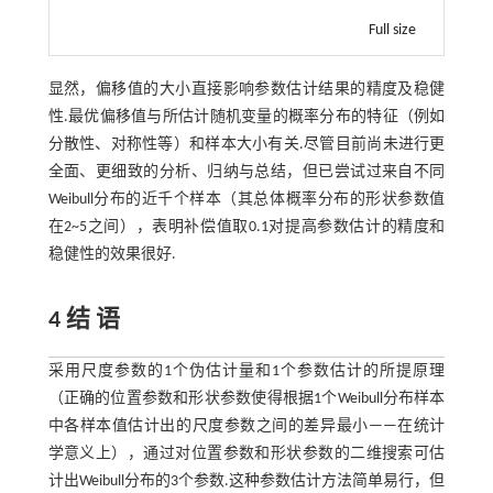
Full size
显然，偏移值的大小直接影响参数估计结果的精度及稳健
性.最优偏移值与所估计随机变量的概率分布的特征（例如
分散性、对称性等）和样本大小有关.尽管目前尚未进行更
全面、更细致的分析、归纳与总结，但已尝试过来自不同
Weibull分布的近千个样本（其总体概率分布的形状参数值
在2~5之间），表明补偿值取0.1对提高参数估计的精度和
稳健性的效果很好.
4 结 语
采用尺度参数的1个伪估计量和1个参数估计的所提原理
（正确的位置参数和形状参数使得根据1个Weibull分布样本
中各样本值估计出的尺度参数之间的差异最小——在统计
学意义上），通过对位置参数和形状参数的二维搜索可估
计出Weibull分布的3个参数.这种参数估计方法简单易行，但