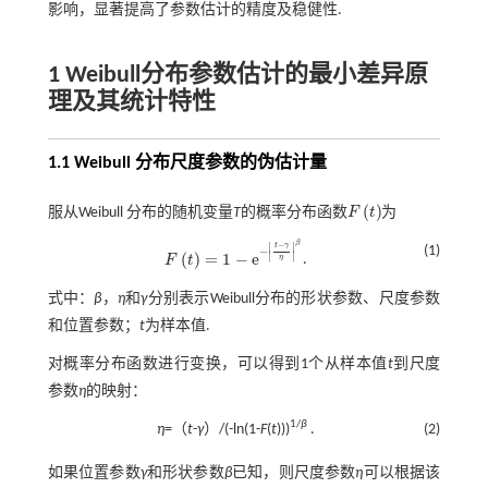
影响，显著提高了参数估计的精度及稳健性.
1 Weibull分布参数估计的最小差异原
理及其统计特性
1.1 Weibull 分布尺度参数的伪估计量
(
)
服从Weibull 分布的随机变量
T
的概率分布函数
F
t
为
F
t
β
−
∣
∣
t
γ
(1)
−
∣
∣
(
)
=
1
−
e
F
t
.
η
F
t
=
1
-
e
-
t
-
γ
η
β
式中：
β
，
η
和
γ
分别表示Weibull分布的形状参数、尺度参数
和位置参数；
t
为样本值.
对概率分布函数进行变换，可以得到1个从样本值
t
到尺度
参数
η
的映射：
1/
β
η
=（
t
-
γ
）/(-ln(1-
F
(
t
)))
.
(2)
如果位置参数
γ
和形状参数
β
已知，则尺度参数
η
可以根据该