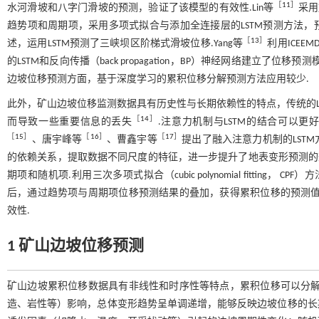
［
11
］
水河滑坡和八字门滑坡的预测，验证了该模型的有效性.Lin等
采用
趋势项和周期项，采用多项式拟合与添加全连接层的LSTM预测方法，预
［
13
］
述，运用LSTM预测了三峡坝区阶梯式滑坡位移.Yang等
利用ICEEM
的LSTM和反向传播（back propagation，BP）神经网络建立了位
边坡位移预测方面，基于深度学习的累积位移分解预测方法应用较少.
此外，矿山边坡位移监测数据具有历史性与长期依赖性的特点，传统的L
［
14
］
而导致一些重要信息的丢失
.注意力机制与LSTM的结合可以更
［
15
］
［
16
］
［
17
］
、唐宇峰等
、曹鑫宇等
提出了融入注意力机制的LST
的依赖关系，提取数据不同尺度的特征，进一步提升了地表变形预测的效果
期项和随机项.利用三次多项式拟合（cubic polynomial fitting， 
后，通过趋势项与周期项位移预测结果的叠加，获得累积位移的预测值
效性.
1 矿山边坡位移预测
矿山边坡累积位移数据具有非线性和时序性等特点，累积位移可以分解
造、岩性等）影响，总体变形趋势呈单调递增，能够反映边坡位移的长