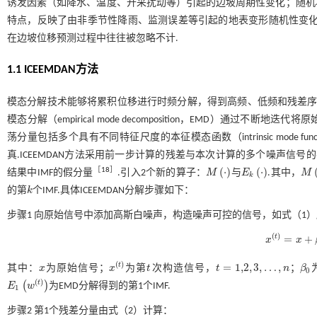
诱发因素（如降水、温度、开采扰动等）引起的边坡周期性变化；随机
特点，反映了由非季节性降雨、监测误差等引起的地表变形随机性变化
在边坡位移预测过程中往往被忽略不计.
1.1 ICEEMDAN方法
模态分解技术能够将累积位移进行时频分解，得到高频、低频和残差序
模态分解（empirical mode decomposition，EMD）
荡分量包括多个具有不同特征尺度的本征模态函数（intrinsic mode 
真.ICEEMDAN方法采用前一步计算的残差与本次计算的多个噪声信
(
⋅
)
(
⋅
)
［
18
］
结果中IMF的假分量
.引入2个新的算子：
M
与
E
.其中，
M
Μ
·
E
k
·
Μ
·
k
的第
k
个IMF.具体ICEEMDAN分解步骤如下：
k
步骤1
向原始信号中添加高斯白噪声，构造噪声可控的信号，如
式（1）
(
)
=
+
t
x
x
x
t
=
x
+
β
0
E
1
w
(
)
=
1,2
,
3
,
…
,
t
其中：
x
为原始信号；
x
为第
t
次构造信号，
t
n
；
β
x
x
(
t
)
t
t
=
1,2
,
3
,
…
,
n
β
0
0
(
)
t
(
)
E
w
为EMD分解得到的第1个IMF.
E
1
w
t
1
步骤2
第1个残差分量由
式（2）
计算：