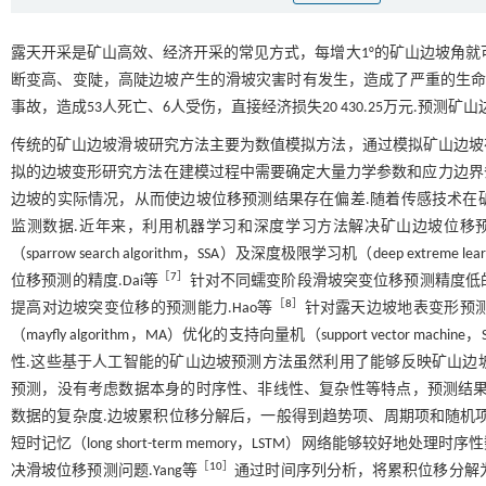
露天开采是矿山高效、经济开采的常见方式，每增大1°的矿山边坡角就
断变高、变陡，高陡边坡产生的滑坡灾害时有发生，造成了严重的生命财
事故，造成53人死亡、6人受伤，直接经济损失20 430.25万元.预测
传统的矿山边坡滑坡研究方法主要为数值模拟方法，通过模拟矿山边坡
拟的边坡变形研究方法在建模过程中需要确定大量力学参数和应力边界
边坡的实际情况，从而使边坡位移预测结果存在偏差.随着传感技术在
监测数据.近年来，利用机器学习和深度学习方法解决矿山边坡位移预测
（sparrow search algorithm，SSA）及深度极限学习机（deep ex
［
7
］
位移预测的精度.Dai等
针对不同蠕变阶段滑坡突变位移预测精度低
［
8
］
提高对边坡突变位移的预测能力.Hao等
针对露天边坡地表变形预
（mayfly algorithm，MA）优化的支持向量机（support vect
性.这些基于人工智能的矿山边坡预测方法虽然利用了能够反映矿山边
预测，没有考虑数据本身的时序性、非线性、复杂性等特点，预测结果
数据的复杂度.边坡累积位移分解后，一般得到趋势项、周期项和随机
短时记忆（long short-term memory，LSTM）网络能够
［
10
］
决滑坡位移预测问题.Yang等
通过时间序列分析，将累积位移分解为