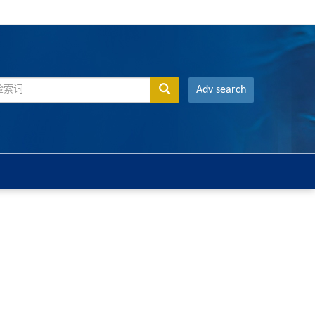
Adv search