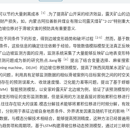
［
1
］
可以节约大量剥离成本
.为了提高矿山开采的经济效益，露天矿山的
产损失，如，内蒙古阿拉善新井煤业有限公司露天煤矿“2·22”特别重
矿山边坡位移对于滑坡灾害的预防具有重要意义.
［
2
-
5
］
在不同条件下的形变，得到边坡变形趋势和破坏过程
.然而，基于
条件，这些信息的确定往往依赖于经验，导致数值模拟模型无法真正反映
矿山边坡监测方面的应用，监测系统采集了大量能够反映矿山地表变形特
［
6
］
问题成为新的研究热点.Jiang等
提出了结合变量选择、麻雀搜索
treme learning machine，DELM）的边坡位移预测模型，提高了陕西凤翔某水泥矿
的问题，利用具有足够监测数据的相似滑坡案例与目标案例之间的时空关
测存在的预测误差大、收敛速度慢、泛化能力差等问题，提出了基于蜉蝣
or machine，SVM）智能预测模型，以安家岭露天矿北边坡为例，验证了该预测模型
坡变形特征的变形监测数据，但是采用的方法是直接对原始累积位移进行
往往存在较大的误差.模态分解技术能够将累积位移进行时频分解，有效
［
9
项，分别用于表征边坡自身地质条件、外界诱发因素及随机干扰的影响
较好地处理时序性数据，与模态分解技术相结合，能够提高预测精度，这种方法已经普遍
趋势项和周期项，基于LSTM构建滑坡位移动态预测模型，通过对三峡