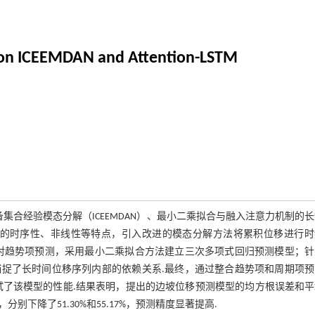
 on ICEEMDAN and Attention-LSTM
合经验模态分解（ICEEMDAN）、最小二乘拟合与融入注意力机制的
据的时序性、非线性等特点，引入改进的模态分解方法将累积位移进行时
对趋势项预测，采用最小二乘拟合方法建立三次多项式回归预测模型；针
捉了长时间位移序列内部的依赖关系.最终，通过整合趋势项和周期项预
试了该模型的性能.结果表明，提出的边坡位移预测模型的均方根误差和平
分别下降了51.30%和55.17%，预测精度显著提高.