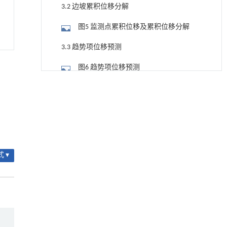
3.2 边坡累积位移分解
图5 监测点累积位移及累积位移分解
3.3 趋势项位移预测
图6 趋势项位移预测
用于宽浓度范围高效捕集CO₂及低能耗再生的新
[1]
3.4 周期项位移预测
型酮基IPDA相变吸收剂
Engineering
. 2026, Vol.58(3): 1-303
图7 周期项位移预测
https://doi.org/10.1016/j.eng.2025.05.008
3.5 边坡累积位移预测
用于背面供电网络的纯钌n-TSV加工与极致全干
[2]
法SOI晶圆减薄技术
图8 累积位移预测
 ▾
Engineering
. 2026, Vol.58(3): 1-303
表1 边坡累积位移预测结果
https://doi.org/10.1016/j.eng.2025.10.026
(displacement)
4 结 论
动力学引导的聚对苯二甲酸乙二酯可控低聚解
[3]
聚及其定制化高性能聚合物升级回收
参考文献
Engineering
. 2026, Vol.58(3): 1-303
https://doi.org/10.1016/j.eng.2026.02.010