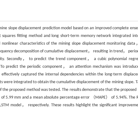
 mine slope displacement prediction model based on an improved complete ens
uares fitting method and long short-term memory network integrated int
 nonlinear characteristics of the mining slope displacement monitoring dat
quency decomposition of cumulative displacement， resulting in trend， peri
ty. Secondly， to predict the trend component， a cubic polynomial regre
d. To predict the periodic component， an attention mechanism was introduc
 effectively captured the internal dependencies within the long-term displac
ts were integrated to obtain the cumulative displacement of the mining slope. T
f the proposed method was tested. The results demonstrate that the proposed 
） of 5.99 mm and a mean absolute percentage error （MAPE） of 5.94%. The
TM model， respectively. These results highlight the significant improveme