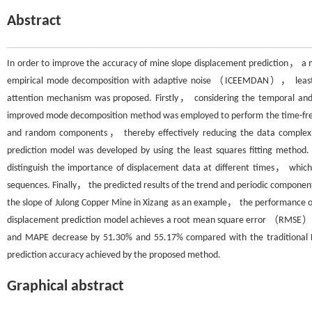
Abstract
In order to improve the accuracy of mine slope displacement prediction， a
empirical mode decomposition with adaptive noise （ICEEMDAN）， least sq
attention mechanism was proposed. Firstly， considering the temporal and
improved mode decomposition method was employed to perform the time-fre
and random components， thereby effectively reducing the data complexi
prediction model was developed by using the least squares fitting metho
distinguish the importance of displacement data at different times， which
sequences. Finally， the predicted results of the trend and periodic componen
the slope of Julong Copper Mine in Xizang as an example， the performance o
displacement prediction model achieves a root mean square error （RMSE
and MAPE decrease by 51.30% and 55.17% compared with the traditional LS
prediction accuracy achieved by the proposed method.
Graphical abstract