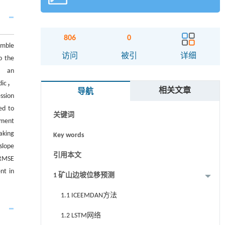
806
0
emble
摘要
访问
被引
详细
o the
a， an
Abstract
odic，
相关文章
导航
Graphical abstract
ssion
ed to
关键词
ement
aking
Key words
slope
引用本文
 RMSE
nt in
1 矿山边坡位移预测
1.1 ICEEMDAN方法
1.2 LSTM网络