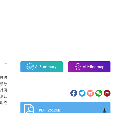
AI Summary
AI Mindmap
长短时
频分
对周
测结
均绝
PDF (2612KB)