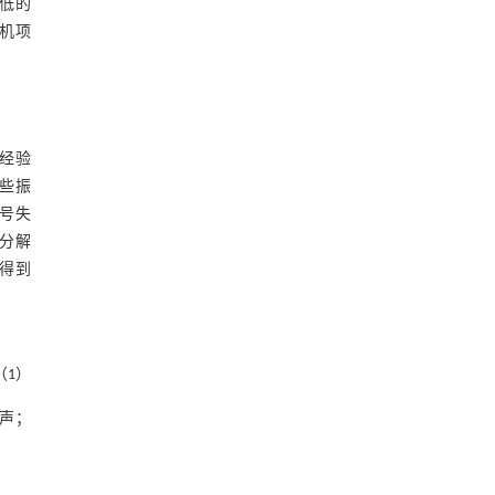
低的
机项
经验
这些振
信号失
少分解
解得到
（1）
声；