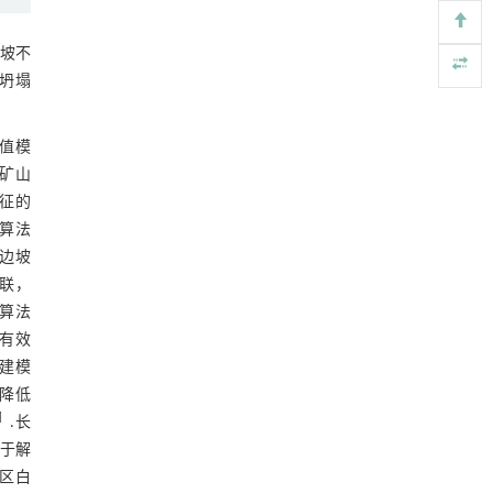
基金资助
基于结构解析与催化机制的混杂酯酶工程改造
[4]
边坡不
及其聚氨酯降解性能强化
大坍塌
Engineering
. 2026, Vol.58(3): 1-303
https://doi.org/10.1016/j.eng.2026.02.008
数值模
基质辅助室温干燥技术提升功能蛋白的热稳定
[5]
矿山
性
Engineering
. 2026, Vol.58(3): 1-303
征的
https://doi.org/10.1016/j.eng.2025.08.045
算法
山边坡
联，
算法
的有效
建模
降低
］
.长
用于解
坝区白