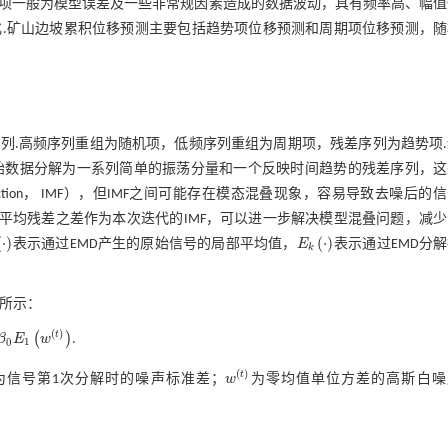
项一般为模型误差及一些非常规因素造成的数据波动，具有频率高、幅值
.矿山边坡累积位移预测主要包括趋势项位移预测和周期项位移预测，随
列.高频序列重组为随机项，低频序列重组为周期项，残差序列为趋势项.
通过不断地迭代将原始数据分解为一系列简单的振荡分量和一个反映时间趋势的残差序列，
function， IMF），但IMF之间可能存在模态混叠现象，容易导致去噪后的
号的平均残差之差作为本次迭代的IMF，可以进一步解决模型混叠问题，减
(
⋅
)
(
⋅
)
表示通过EMD产生的原始信号的局部平均值，
E
表示通过EMD分
E
k
·
k
所示：
(
)
t
(
)
β
E
w
.
t
1
0
(
)
t
为信号第1次分解时的噪声标准差；
w
为零均值单位方差的高斯白噪
w
(
t
)