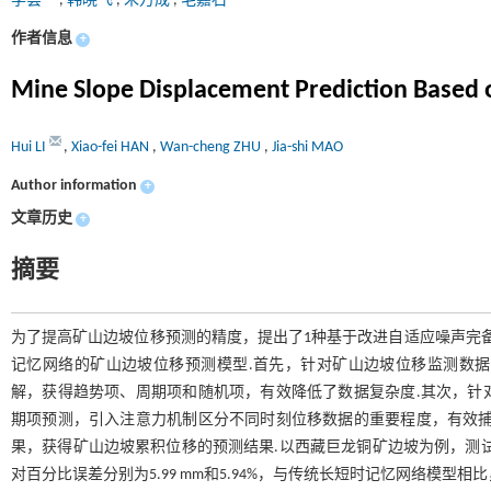
李荟
,
韩晓飞
,
朱万成
,
毛嘉石
作者信息
+
Mine Slope Displacement Prediction Based
Hui LI
,
Xiao-fei HAN
,
Wan-cheng ZHU
,
Jia-shi MAO
Author information
+
文章历史
+
摘要
为了提高矿山边坡位移预测的精度，提出了1种基于改进自适应噪声完备集
记忆网络的矿山边坡位移预测模型.首先，针对矿山边坡位移监测数
解，获得趋势项、周期项和随机项，有效降低了数据复杂度.其次，针
期项预测，引入注意力机制区分不同时刻位移数据的重要程度，有效捕
果，获得矿山边坡累积位移的预测结果.以西藏巨龙铜矿边坡为例，测
对百分比误差分别为5.99 mm和5.94%，与传统长短时记忆网络模型相比，