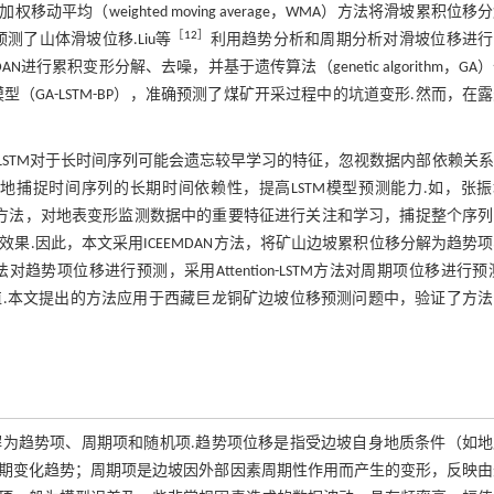
加权移动平均（weighted moving average，WMA）方法将滑坡累积位移
［
12
］
测了山体滑坡位移.Liu等
利用趋势分析和周期分析对滑坡位移进行
DAN进行累积变形分解、去噪，并基于遗传算法（genetic algorithm，GA
移预测模型（GA-LSTM-BP），准确预测了煤矿开采过程中的坑道变形.然而，在
STM对于长时间序列可能会遗忘较早学习的特征，忽视数据内部依赖关
好地捕捉时间序列的长期时间依赖性，提高LSTM模型预测能力.如，张
M方法，对地表变形监测数据中的重要特征进行关注和学习，捕捉整个序
.因此，本文采用ICEEMDAN方法，将矿山边坡累积位移分解为趋势
CPF）方法对趋势项位移进行预测，采用Attention-LSTM方法对周期项位移进行预
.本文提出的方法应用于西藏巨龙铜矿边坡位移预测问题中，验证了方法
为趋势项、周期项和随机项.趋势项位移是指受边坡自身地质条件（如地
期变化趋势；周期项是边坡因外部因素周期性作用而产生的变形，反映由