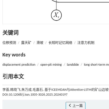
关键词
位移预测
/
露天矿
/
滑坡
/
长短时记忆网络
/
注意力机制
Key words
displacement prediction
/
open-pit mining
/
landslide
/
long short-ter
引用本文
李荟,韩晓飞,朱万成,毛嘉石. 基于ICEEMDAN与Attention-LSTM的矿山边坡
DOI:10.12068/j.issn.1005-3026.2025.20240197
上一篇