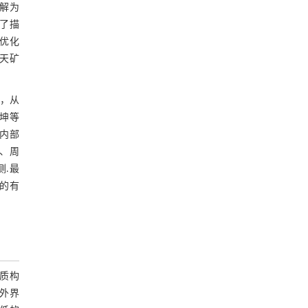
分解为
了描
）优化
露天矿
系，从
振坤等
列内部
项、周
测.最
的有
质构
外界