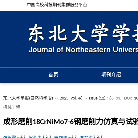
中国高校科技期刊集群服务平台
首页
期刊介绍
东北大学学报(自然科学版)
››
2025, Vol. 46
››
Issue (12)
: 85 -93.
DOI:
10
机械工程
成形磨削18CrNiMo7-6钢磨削力仿真与试
1
,
2
,
3
1
,
2
,
3
1
,
2
,
3
1
,
2
,
3