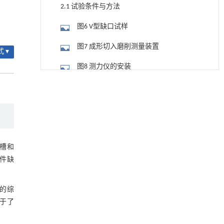
2.1 试验条件与方法
图6 V型缺口试样
图7 成形切入磨削测量装置
 ▾
图8 测力仪的安装
基质辅助室温干燥技术提升功能蛋白的热稳定
[1]
图9 受力分析示意图
性
Engineering
. 2026, Vol.58(3): 1-303
2.2 仿真及试验方案
https://doi.org/10.1016/j.eng.2025.08.045
表4 单因素试验工艺参数
润滑接触副动态油膜厚度超声高分辨率测量中
[2]
3 磨削力仿真结果与试验结果分析
的弹流与声学耦合方法
槽和
Engineering
. 2026, Vol.58(3): 1-303
部件缺
3.1 仿真及试验结果分析
https://doi.org/10.1016/j.eng.2026.01.014
图10 V形缺口外圆磨削仿真得到工件上
升级回收风力涡轮机叶片用环氧树脂制备高强
的综
[3]
度黏合剂
的应力分布
助于了
图11 缺口磨削仿真所得磨削力曲线
Engineering
. 2026, Vol.58(3): 1-303
https://doi.org/10.1016/j.eng.2026.02.011