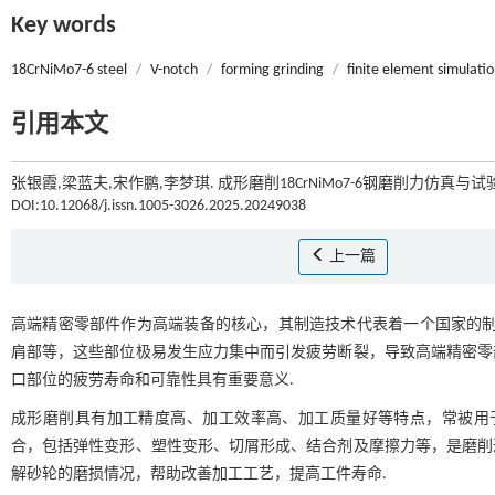
Key words
18CrNiMo7-6 steel
/
V-notch
/
forming grinding
/
finite element simulati
引用本文
张银霞,梁蓝夫,宋作鹏,李梦琪. 成形磨削18CrNiMo7-6钢磨削力仿真与试验
DOI:10.12068/j.issn.1005-3026.2025.20249038
上一篇
高端精密零部件作为高端装备的核心，其制造技术代表着一个国家的制
肩部等，这些部位极易发生应力集中而引发疲劳断裂，导致高端精密零
口部位的疲劳寿命和可靠性具有重要意义.
成形磨削具有加工精度高、加工效率高、加工质量好等特点，常被用
合，包括弹性变形、塑性变形、切屑形成、结合剂及摩擦力等，是磨削
解砂轮的磨损情况，帮助改善加工工艺，提高工件寿命.