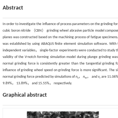
Abstract
In order to investigate the influence of process parameters on the grinding fo
cubic boron nitride （CBN） grinding wheel abrasive particle model compose
planes was constructed based on the machining process of fatigue specimens. 
was established by using ABAQUS finite element simulation software. With
independent variables， single-factor experiments were conducted to study th
validity of the V-notch forming simulation model during plunge grinding was
normal grinding force is consistently greater than the tangential grind
influence of grinding wheel speed on grinding force is more significant. The
normal grinding force predicted by simulations of
n
，
n
， and
v
are 11.06%
s
w
r
9.89%， 13.89%， and 15.55%， respectively.
Graphical abstract