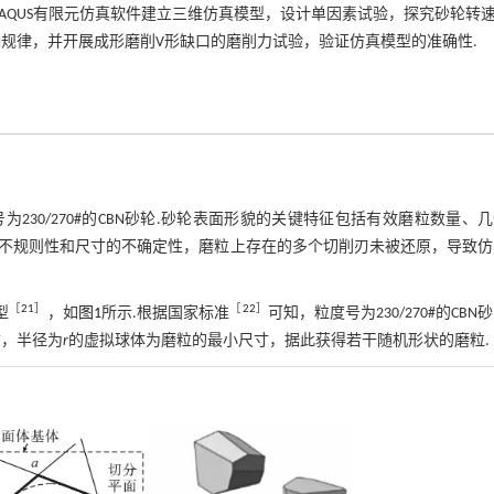
用ABAQUS有限元仿真软件建立三维仿真模型，设计单因素试验，探究砂轮转
规律，并开展成形磨削V形缺口的磨削力试验，验证仿真模型的准确性.
粒度号为230/270#的CBN砂轮.砂轮表面形貌的关键特征包括有效磨粒数量、
的不规则性和尺寸的不确定性，磨粒上存在的多个切削刃未被还原，导致
［
21
］
［
22
］
型
，如
图1
所示.根据国家标准
可知，粒度号为230/270#的CBN
寸，半径为
r
的虚拟球体为磨粒的最小尺寸，据此获得若干随机形状的磨粒.