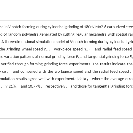
rce in V-notch forming during cylindrical grinding of 18CrNiMo7-6 carburized ste
d of random polyhedra generated by cutting regular hexahedra with spatial r
A three-dimensional simulation model of V-notch forming during cylindrical gri
 the grinding wheel speed
n
， workpiece speed
n
， and radial feed spee
s
w
e variation patterns of normal grinding force
F
and tangential grinding force
F
n
t
 verified through forming grinding force experiments. The results indicate tha
ing force， and compared with the workpiece speed and the radial feed speed
 simulation results agree well with experimental data， where the average error
， 9.21%， and 10.77%， respectively， and those for tangential grinding forc