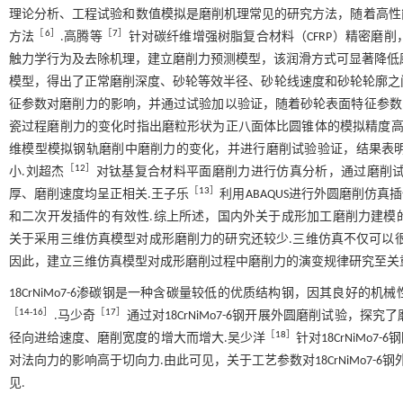
理论分析、工程试验和数值模拟是磨削机理常见的研究方法，随着高性
［
6
］
［
7
］
方法
.高腾等
针对碳纤维增强树脂复合材料（CFRP）精密磨
触力学行为及去除机理，建立磨削力预测模型，该润滑方式可显著降低磨削
模型，得出了正常磨削深度、砂轮等效半径、砂轮线速度和砂轮轮廓之间的接
征参数对磨削力的影响，并通过试验加以验证，随着砂轮表面特征参数的
瓷过程磨削力的变化时指出磨粒形状为正八面体比圆锥体的模拟精度高，
维模型模拟钢轨磨削中磨削力的变化，并进行磨削试验验证，结果表
［
12
］
小.刘超杰
对钛基复合材料平面磨削力进行仿真分析，通过磨削
［
13
］
厚、磨削速度均呈正相关.王子乐
利用ABAQUS进行外圆磨削仿
和二次开发插件的有效性.综上所述，国内外关于成形加工磨削力建模
关于采用三维仿真模型对成形磨削力的研究还较少.三维仿真不仅可以
因此，建立三维仿真模型对成形磨削过程中磨削力的演变规律研究至关
18CrNiMo7-6渗碳钢是一种含碳量较低的优质结构钢，因其良好
［
14
-
16
］
［
17
］
.马少奇
通过对18CrNiMo7-6钢开展外圆磨削试验
［
18
］
径向进给速度、磨削宽度的增大而增大.吴少洋
针对18CrNiM
对法向力的影响高于切向力.由此可见，关于工艺参数对18CrNiMo7
见.