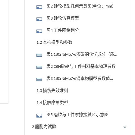
图2 砂轮模型几何示意图(单位：mm)
图3 砂轮仿真模型
图4 工件网格划分
1.2 本构模型和参数
表1 18CrNiMo7-6渗碳钢化学成分（质量
分数） (%)
表2 CBN砂轮与工件材料基本物理参数
表3 18CrNiMo7-6钢本构模型参数值
(18CrNiMo7-6 steel)
1.3 损伤失效准则
1.4 接触摩擦类型
图5 磨粒与工件摩擦接触区示意图
2 磨削力试验