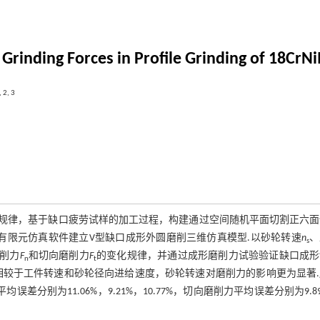
 Grinding Forces in Profile Grinding of 18CrN
,
2
,
3
的影响规律，基于缺口疲劳试样的加工过程，构建通过空间随机平面切割正六
用ABAQUS有限元仿真软件建立V型缺口成形外圆磨削三维仿真模型.以砂轮转速
n
、
s
削力
F
和切向磨削力
F
的变化规律，并通过成形磨削力试验验证缺口成形
n
t
相较于工件转速和砂轮径向进给速度，砂轮转速对磨削力的影响更为显著.
差分别为11.06%，9.21%，10.77%，切向磨削力平均误差分别为9.8