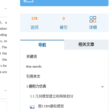
578
0
el， a
摘要
访问
被引
详细
andom
nding
Abstract
d
v
as
r
相关文章
导航
Graphical abstract
. The
t the
关键词
， the
s for
Key words
e are
引用本文
1 磨削力仿真
1.1 几何模型建立和网格划分
图1 CBN磨粒模型