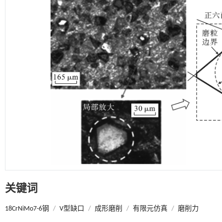
关键词
18CrNiMo7-6钢
/
V型缺口
/
成形磨削
/
有限元仿真
/
磨削力