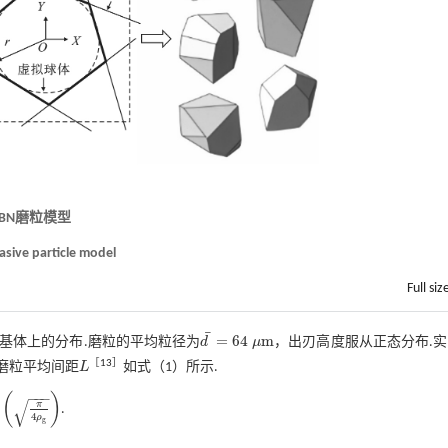
CBN磨粒模型
asive particle model
Full siz
¯
=
64
m
基体上的分布.磨粒的平均粒径为
d
μ
，出刃高度服从正态分布.
d
¯
=
64
μ
m
［
13
］
磨粒平均间距
L
如
式（1）
所示.
L
−
−
−
(
)
√
π
.
ρ
g
4
ρ
g