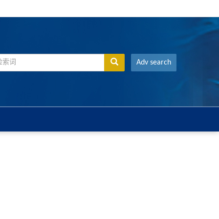
Adv search