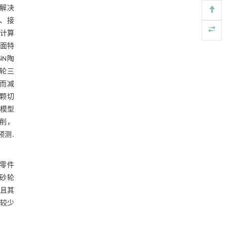
图12 缺口磨削试验所得磨削力曲线
解决
To be detected or not: a hybrid selfish mining
[4]
涉、接
图13 不同工艺参数对磨削力的影响
attack and countermeasures
计算
Frontiers of Computer Science
. 2027, Vol.21(8):
3.2 仿真与试验结果误差分析
面特
2108807-2108813
iN陶
https://doi.org/10.1007/s11704-026-51791-9
图14 不同工艺参数下磨削力仿真与试验
轮三
结果对比
4 结 论
Bacterial siderophores: a biotechnological
而减
[5]
alternative for sustainable agriculture
颗切
参考文献
ENGINEERING Agriculture
. 2027, Vol.14(2): 27718-
该模型
27728
削，
基金资助
https://doi.org/10.15302/J-FASE-2027721
测.
轮零件
随砂轮
，且其
比较少