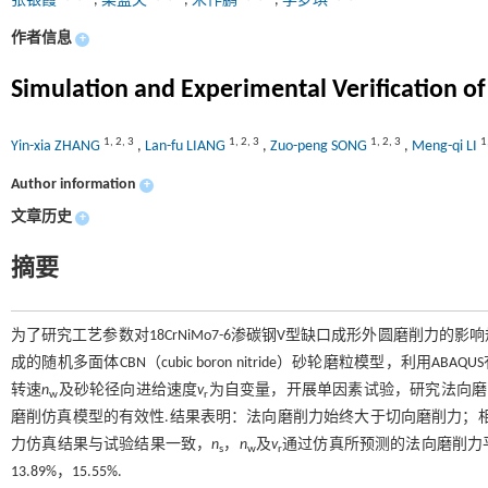
张银霞
,
梁蓝夫
,
宋作鹏
,
李梦琪
作者信息
+
Simulation and Experimental Verification of
1
,
2
,
3
1
,
2
,
3
1
,
2
,
3
1
Yin-xia ZHANG
,
Lan-fu LIANG
,
Zuo-peng SONG
,
Meng-qi LI
Author information
+
文章历史
+
摘要
为了研究工艺参数对18CrNiMo7-6渗碳钢V型缺口成形外圆磨削力
成的随机多面体CBN（cubic boron nitride）砂轮磨粒模型，利
转速
n
及砂轮径向进给速度
v
为自变量，开展单因素试验，研究法向磨
w
r
磨削仿真模型的有效性.结果表明：法向磨削力始终大于切向磨削力；
力仿真结果与试验结果一致，
n
，
n
及
v
通过仿真所预测的法向磨削力平均误
s
w
r
13.89%，15.55%.