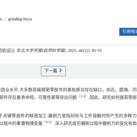
on
/
grinding force
引用格式
验证[J].
东北大学学报(自然科学版)
, 2025, 46(12): 85-93
下一篇
造业水平.大多数高端精密零部件的某些部位存在缺口，如孔、圆角、凹
［
1
-
3
］
部件存在着寿命短、可靠性差等突出问题
.因此，研究如何提高零
于关键零部件的精密加工.磨削力是指砂轮与工件接触时所产生的多种力
［
4
-
5
］
过程中的重要物理变量
.深入研究成形磨削过程中磨削力的变化有