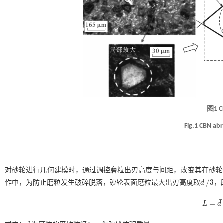
图1 
Fig.1 CBN abr
对砂轮进行几何建模时，通过调控磨粒出刃高度与间距，改变其在砂轮
¯
/
3
作中，为防止磨粒发生破碎脱落，砂轮表面磨粒最大出刃高度取
d
，
d
¯
/
3
¯
=
L
d
L
=
d
¯
π
4
¯