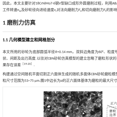
因此，本文主要针对18CrNiMo7-6钢V型缺口成形外圆磨削过程，利
工件转速
n
及砂轮径向进给速度
v
对法向磨削力
F
和切向磨削力
F
的影响
w
r
n
t
1 磨削力仿真
1.1 几何模型建立和网格划分
本文所用的砂轮为底部圆弧半径
R
=0.14 mm，双斜边角度为60°、
状、间距及出刃高度.以往对CBN砂轮仿真模型的建立忽略了磨粒形状
［
19
-
20
］
果存在误差
.
构建通过空间随机平面切割正六面体生成的随机多面体CBN砂轮磨粒模
粒尺寸范围为53~75 μm.
图1
中边长为
a
的正六面体基体为磨粒的最大尺