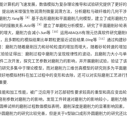
能计算机的飞速发展，数值模拟为复杂理论推导和试验研究提供了更好的
削，提出纳米增强生物润滑剂微量润滑方法，分析磨粒与碳纤维的几何干
［
8
］
力.Yang等
基于齿形磨削和平面磨削几何模型，建立了成形磨削力
［
9
］
触关系.Azizi等
建立了单磨粒分析模型，研究了平面磨削砂轮表
［
10
］
增大，磨削力会减小.Sun等
运用ABAQUS有限元仿真软件研究磨削S
［
11
］
且多颗粒的模拟结果比单颗粒更接近试验结果.Ding等
通过构建砂
明：磨削力随着磨削压力和砂轮粒度的增加而增大，随着砂轮转速的增加
试验验证得出：磨削过程中磨削力呈现规律性的波动，且磨削力大小与单
真插件二次开发，探究工艺参数对磨削力的影响，并开展磨削试验，验证了
的研究多集中于理论模型，而对磨削力三维仿真模型的研究则多为平面磨
很好地模拟材料在加工过程中的变形和去除，还可以对实际磨削工艺进行预
重要.
的机械性能和加工性能，被广泛应用于对芯部韧性要求较高的重型和高应变齿
，探究了磨削参数对磨削力的影响，发现工件转速对磨削力的影响较小，磨削力
o7-6钢圆棒试样的磨削过程数值模拟表明，磨削深度是磨削力的显著影响因素
-6钢外圆磨削力的研究比较完善，但是关于V型缺口成形外圆磨削力的研究还