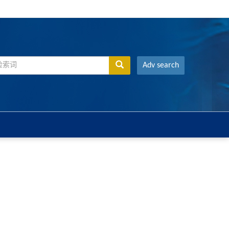
Adv search