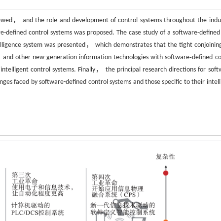
iewed， and the role and development of control systems throughout the indus
re-defined control systems was proposed. The case study of a software-defined
elligence system was presented， which demonstrates that the tight conjoinin
t， and other new-generation information technologies with software‐defined co
elligent control systems. Finally， the principal research directions for soft
nges faced by software-defined control systems and those specific to their intell