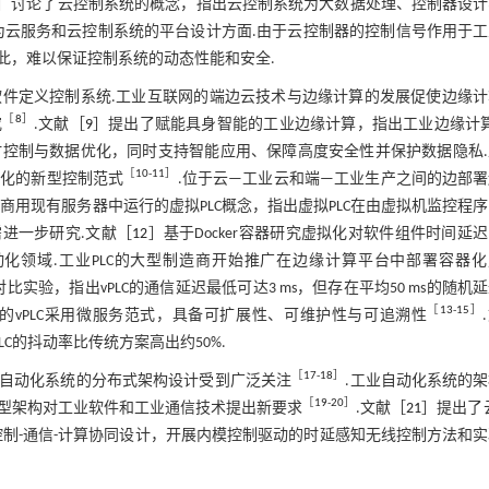
］讨论了云控制系统的概念，指出云控制系统为大数据处理、控制器设计
为云服务和云控制系统的平台设计方面.由于云控制器的控制信号作用于工
此，难以保证控制系统的动态性能和安全.
件定义控制系统.工业互联网的端边云技术与边缘计算的发展促使边缘计
［
8
］
究
.文献［
9
］提出了赋能具身智能的工业边缘计算，指出工业边缘计算
控制与数据优化，同时支持智能应用、保障高度安全性并保护数据隐私.
［
10
-
11
］
动化的新型控制范式
.位于云—工业云和端—工业生产之间的边部
商用现有服务器中运行的虚拟PLC概念，指出虚拟PLC在由虚拟机监控程
需进一步研究.文献［
12
］基于Docker容器研究虚拟化对软件组件时间延
动化领域.工业PLC的大型制造商开始推广在边缘计算平台中部署容器
比实验，指出vPLC的通信延迟最低可达3 ms，但存在平均50 ms的随机
［
13
-
15
］
化的vPLC采用微服务范式，具备可扩展性、可维护性与可追溯性
LC的抖动率比传统方案高出约50%.
［
17
-
18
］
工业自动化系统的分布式架构设计受到广泛关注
.工业自动化系统的
［
19
-
20
］
这一新型架构对工业软件和工业通信技术提出新要求
.文献［
21
］提出了
制-通信-计算协同设计，开展内模控制驱动的时延感知无线控制方法和