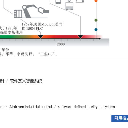
控制
/
软件定义智能系统
tem
/
AI-driven industrial control
/
software‑defined intelligent system
引用格式