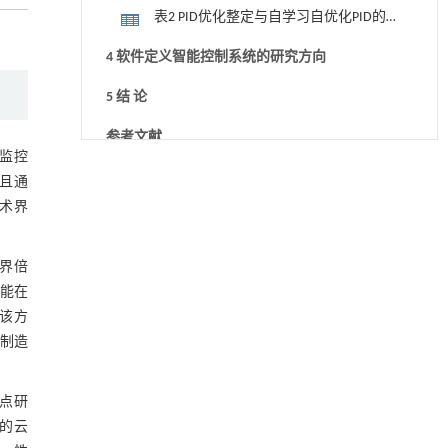
线
表2 PID优化整定与自学习自优化PID的
控制效果对比结果
4 软件定义智能控制系统的研究方向
5 结 论
参考文献
与监控
降温路面涂层混合反射行为及其对道路光环境
[1]
基金资助
昂且通
安全的影响研究
术界
Engineering
. 2026, Vol.58(3): 1-303
https://doi.org/10.1016/j.eng.2025.06.014
业界倍
用于宽浓度范围高效捕集CO₂及低能耗再生的新
[2]
功能在
型酮基IPDA相变吸收剂
Engineering
. 2026, Vol.58(3): 1-303
.该方
https://doi.org/10.1016/j.eng.2025.05.008
于制造
利用纳米结构增强水产养殖安全性——危害物
[3]
检测与去除
点研
Engineering
. 2026, Vol.58(3): 1-303
的云
https://doi.org/10.1016/j.eng.2025.07.044