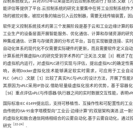
控制系统模式，并对2012年以来提出的云控制系统进行了综述.文献［
7
能评估等提供了平台.云控制系统的研究主要集中在将工业控制系统作
场的被控对象，被控对象的输出引入云控制器，需要无线传输装置，因
软件定义控制系统技术的第三个发展阶段是基于云和工业边缘计算的软
工业生产的设备层面开展智能服务、优化通信、计算和存储资源的研
种集成通信、计算与存储资源的分布式平台，旨在实现敏捷连接、实时
自动化体系的现代化不仅需要实际硬件的更新，而且需要软件定义自
计算系统开展虚拟PLC的研究受到学术界的广泛关注.文献［
3
］概述了在
的虚拟机内运行，对虚拟PLC进行实现与评估，提出虚拟PLC的确定性
响，表明Docker虚拟化技术能够满足软实时需求，可应用于工业自
PLC（vPLC）.文献［
1
］比较了真实PLC与vPLC的设计方法，开展了性能对
其原因为vPLC采用IP协议.借助轻量级虚拟化技术的优势，基于容器
［
16
］重点评估vPLC与传感器/执行器之间的实时数据交互性能，表明vP
国际标准IEC 61499提出后，支持可移植性、互操作性和可配置性的
由传统的ISA-95金字塔模型向“工业云-边缘计算”的双层架构演进.
的虚拟化和融合通信网络相结合的云雾自动化.基于云雾自动化，通过控
［
22
-
24
］
研究
.