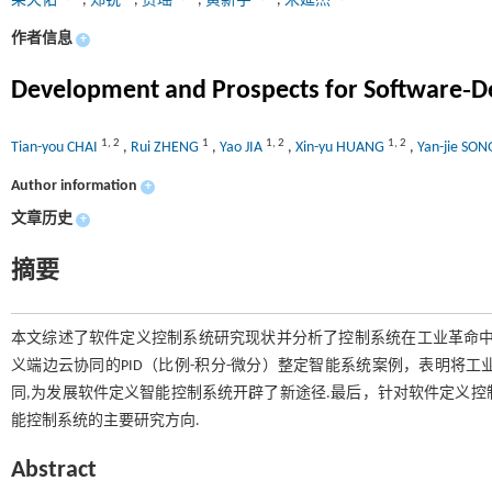
柴天佑
,
郑锐
,
贾瑶
,
黄新宇
,
宋延杰
作者信息
+
Development and Prospects for Software‑Def
1
,
2
1
1
,
2
1
,
2
Tian-you CHAI
,
Rui ZHENG
,
Yao JIA
,
Xin-yu HUANG
,
Yan-jie SO
Author information
+
文章历史
+
摘要
本文综述了软件定义控制系统研究现状并分析了控制系统在工业革命中
义端边云协同的PID（比例-积分-微分）整定智能系统案例，表明将
同,为发展软件定义智能控制系统开辟了新途径.最后，针对软件定义
能控制系统的主要研究方向.
Abstract