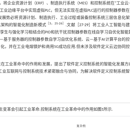
企业资源计划（ERP）、制造执行系统（MES）和控制系统在“工业云
在工业边缘平台中实现虚拟PLC，但无法实现在虚拟PLC运行的控制器参数
发展势必将资源计划、制造执行、工业过程或装备控制系统三层信息化架
［
3
，
25
-
26
］
化架构的智能化制造新模式
.文献［
27
-
29
］将工业人工智能与建
生与强化学习相结合的PID和抗干扰控制器参数在线自学习自优化智能
—基于服务器的控制器参数自学习自优化系统、云—基于AI计算平台的控
化，并在工业电熔镁炉和商用5G成功应用.但未涉及软件定义云边协同控
在工业革命中的作用和发展，提出了软件定义控制系统的智能化发展方向
和工业互联网与控制系统技术紧密融合与协同，为解决软件定义控制系统智
生变革会引起工业革命.控制系统在工业革命中的作用如
图1
所示.