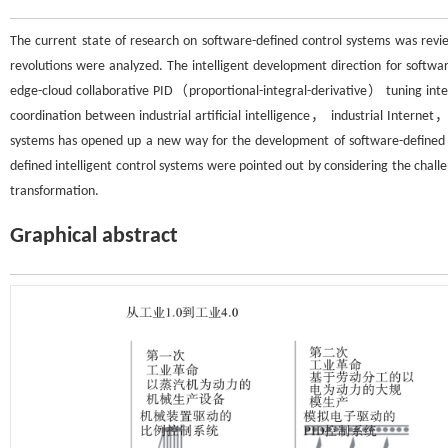
The current state of research on software-defined control systems was rev
revolutions were analyzed. The intelligent development direction for softwa
edge-cloud collaborative PID（proportional-integral-derivative） tuning int
coordination between industrial artificial intelligence， industrial Interne
systems has opened up a new way for the development of software-defined int
defined intelligent control systems were pointed out by considering the challe
transformation.
Graphical abstract