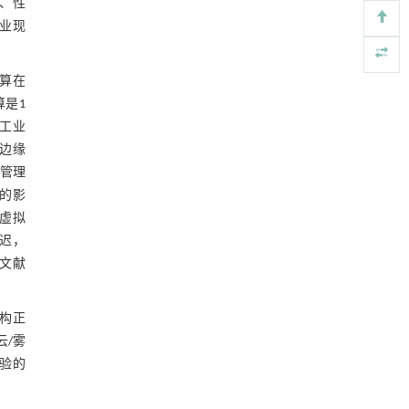
、性
业现
基于检流计的无对准误差全原位成像与激光加
[4]
工系统及其在泛半导体制造中的应用
Engineering
. 2026, Vol.58(3): 1-303
算在
https://doi.org/10.1016/j.eng.2025.07.041
是1
工业
内置陶瓷驱动单元的厘米级可重构压电机器人
[5]
Engineering
. 2026, Vol.58(3): 1-303
署边缘
https://doi.org/10.1016/j.eng.2025.06.043
序管理
迟的影
化虚拟
延迟，
.文献
架构正
云/雾
实验的