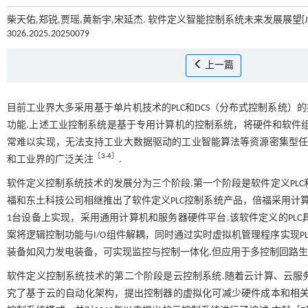
柴天佑,郑锐,贾瑶,黄新宇,宋延杰. 软件定义智能控制系统未来发展展望[J]
3026.2025.20250079
上一篇
目前工业界大多采用基于单片机技术的PLC和DCS（分布式控制系统
功能.上述工业控制系统是基于专用计算机的控制系统，将硬件和软件
常难以实现，无法支持工业大数据驱动的工业智能算法等资源密集型
［
3
-
4
］
和工业界的广泛关注
.
软件定义控制系统技术的发展分为三个阶段.第一个阶段是软件定义PL
福和东土科技公司相继推出了软件定义PLC控制系统产品，倍福采用计算
1台设备上实现，采用通用计算机和服务器硬件平台.该软件定义的PLC具
案将逻辑控制功能与I/O组件解耦，同时通过实时虚拟机管理程序实现P
装备如风力发电装备，可实现监控与控制一体化.但应用于多控制回路生
软件定义控制系统技术的第二个阶段是云控制系统.随着云计算、云服
究了基于云的自动化架构，提出控制器的虚拟化可减少硬件成本和相关