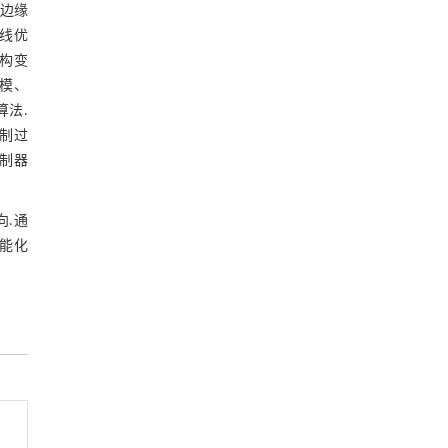
-边缘
在线优
构变
模、
算法.
制过
制器
.通
能化