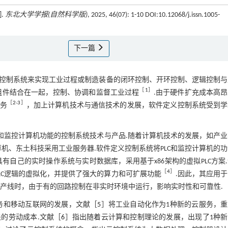
.
东北大学学报(自然科学版)
, 2025, 46(07): 1-10 DOI:10.12068/j.issn.1005-
下一篇
）的控制系统来实现工业过程或制造装备的闭环控制、开环控制、逻辑控制
［
1
］
组件结合在一起，控制、协调和监督工业过程
.由于硬件扩充成本高
［
2
-
3
］
任务
，加上计算机技术与通信技术的发展，软件定义控制系统受到学
C和监控计算机功能的控制系统技术与产品.随着计算机技术的发展，如产
机、东土科技采用工业服务器.软件定义控制系统将PLC和监控计算机的
有自己的实时操作系统与实时数据库，采用基于x86架构的虚拟PLC方案
［
4
］
LC逻辑的虚拟化，并提供了强大的算力和可扩展功能
.因此，其应用
产线时，由于有的回路控制在非实时环境中运行，影响实时性和可靠性.
务和移动互联网的发展，文献［
5
］将工业自动化作为1种新的云服务，重
的劳动成本.文献［
6
］指出随着云计算和控制理论的发展，出现了1种新