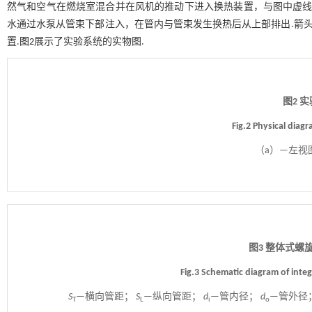
然气和空气在燃烧室混合并在风机的推动下进入换热装置，与图中虚线
水通过水泵从管束下部注入，在管内与管束发生换热后从上部排出.箭头
置.
图2
展示了实验系统的实物图.
图2 
Fig.2 Physical diag
（a）—左视
图3 整体式螺
Fig.3 Schematic diagram of integ
S
—横向管距；
S
—纵向管距；
d
—管内径；
d
—管外径
T
L
i
o