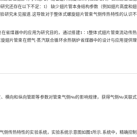
研究还存在以下不足：1） 缺少翅片管本身结构参数（例如翅片高度和
实验研究未见报道.这导致对于整体式螺旋翅片管束气侧传热特性的认识不
在省煤器中的应用为研究目的，通过搭建1∶1整体式翅片管束流动传热
旋翅片管束在燃气-蒸汽联合循环余热锅炉省煤器中的设计与应用提供理
度、横向和纵向管距等参数对管束气侧
Nu
的影响规律，获得气侧
Nu
关联式
束气侧传热特性的实验系统，实验系统示意图如
图1
所示.系统中，精确控