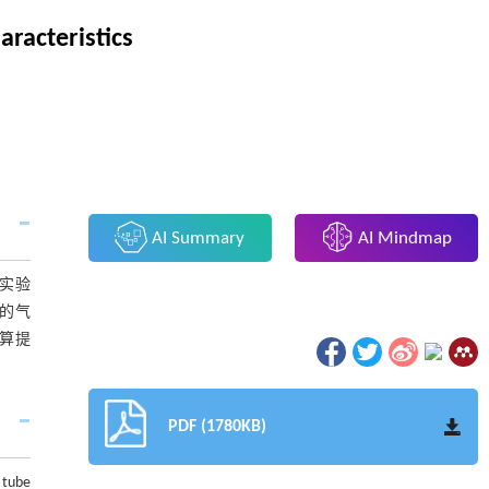
aracteristics
AI Summary
AI Mindmap
实验
的气
算提
PDF (1780KB)
 tube