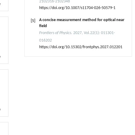
2102316-2102348
e
https://doi.org/10.1007/s11704-026-50579-1
A concise measurement method for optical near
[5]
field
Frontiers of Physics
. 2027, Vol.22(1): 011301-
016202
https://doi.org/10.15302/frontphys.2027.012201
e
e