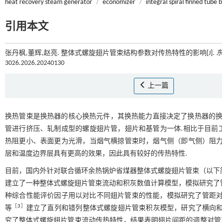
heat recovery steam generator
/
economizer
/
integral spiral finned tube 
引用本文
张丹枫,董辉,赵亮. 整体式螺旋翅片管束结构参数对传热特性的影响[J].
3026.2026.20240130
上一篇
换热管束是换热器的核心换热元件，其换热能力直接决定了换热器的换热性
管进行挤压、轧制成型的螺旋翅片管，翅片和基管为一体.相比于目前
热阻更小、表面更为光滑，当烟气横掠管束时，烟气侧（即气侧）阻力
层和温度边界层具有更高的效果，因此具有较好的传热特性.
目前，国内外针对联合循环余热锅炉省煤器整体式螺旋翅片管束（以下简
建立了一种整体式螺旋翅片管束流动和积灰数值计算模型，模拟研究了管
种综合性能评价因子用以对比不同翅片管束的性能，模拟研究了管距对整
［
3
］
等
建立了直列和错列整体式螺旋翅片管束积灰模型，研究了横向和
究了整体式螺旋翅片管束流动传热特性，结果表明翅片间距的调整对管