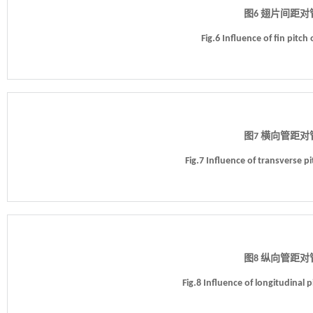
图6 翅片间距
Fig.6 Influence of fin pitch
图7 横向管距
Fig.7 Influence of transverse p
图8 纵向管距
Fig.8 Influence of longitudinal 