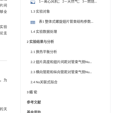
1—离心风机； 2—天然气； 3—燃烧
翅片间
室； 4—均流孔板； 5—换热装置；
1.3 实验对象
够全
表1 整体式螺旋翅片管束结构参数
实验
(finned tube bundles)
1.4 实验数据处理
论支
2 实验结果与分析
2.1 换热平衡分析
2.2 翅片高度和翅片间距对管束气侧Nu
影响
2.3 横向管距和纵向管距对管束气侧Nu
影响
，为
2.4 Nu关联式拟合
3 结 论
参考文献
制的天
基金资助