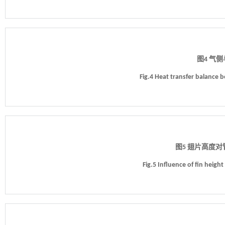
图4 气
Fig.4 Heat transfer balance 
图5 翅片高度
Fig.5 Influence of fin heigh