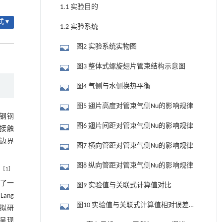
1.1 实验目的
 ▾
1.2 实验系统
图2 实验系统实物图
图3 整体式螺旋翅片管束结构示意图
图4 气侧与水侧换热平衡
图5 翅片高度对管束气侧Nu的影响规律
碳钢钢
图6 翅片间距对管束气侧Nu的影响规律
接触
边界
图7 横向管距对管束气侧Nu的影响规律
图8 纵向管距对管束气侧Nu的影响规律
［
1
］
了一
图9 实验值与关联式计算值对比
ang
图10 实验值与关联式计算值相对误差直
拟研
方图和正态分布曲线
呈现