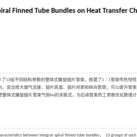
Spiral Finned Tube Bundles on Heat Transfer Ch
了13组不同结构参数的整体式螺旋翅片管束，搭建了1∶1管束传热特性
内，适当增大烟气流速、翅片高度、翅片间距和纵向管距，可以提升管束
述整体式螺旋翅片管束气侧
Nu
的关联式，为后续管束热工参数优化数值计
characteristics between integral spiral finned tube bundles， 13 groups of such