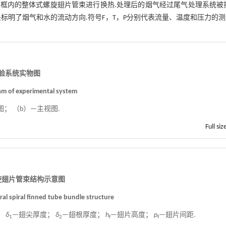
框内的整体式螺旋翅片管束进行换热.处理后的烟气经过尾气处理系统被排
标明了烟气和水的流动方向.符号F，T，P分别代表流量、温度和压力的
实验系统实物图
ram of experimental system
图； （b）—主视图.
Full siz
旋翅片管束结构示意图
ral spiral finned tube bundle structure
；
δ
—翅尖厚度；
δ
—翅根厚度；
h
—翅片高度；
p
—翅片间距.
1
2
f
f