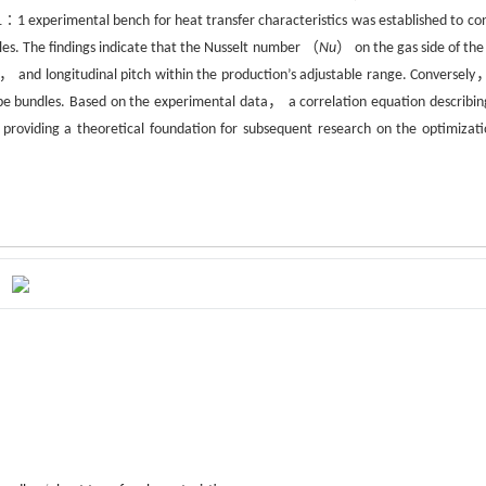
1∶1 experimental bench for heat transfer characteristics was established to co
les. The findings indicate that the Nusselt number （
Nu
） on the gas side of the
h， and longitudinal pitch within the production’s adjustable range. Conversely
ube bundles. Based on the experimental data， a correlation equation describin
 providing a theoretical foundation for subsequent research on the optimizati