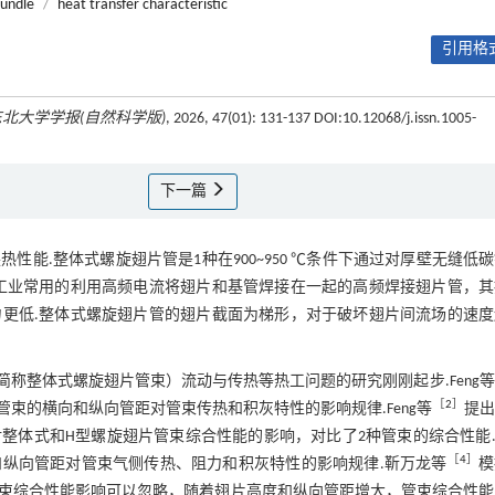
bundle
/
heat transfer characteristic
引用格式
东北大学学报(自然科学版)
, 2026, 47(01): 131-137 DOI:10.12068/j.issn.1005-
下一篇
能.整体式螺旋翅片管是1种在900~950 ℃条件下通过对厚壁无缝低
工业常用的利用高频电流将翅片和基管焊接在一起的高频焊接翅片管，其
更低.整体式螺旋翅片管的翅片截面为梯形，对于破坏翅片间流场的速度
称整体式螺旋翅片管束）流动与传热等热工问题的研究刚刚起步.Feng等
［
2
］
束的横向和纵向管距对管束传热和积灰特性的影响规律.Feng等
提出
体式和H型螺旋翅片管束综合性能的影响，对比了2种管束的综合性能.L
［
4
］
纵向管距对管束气侧传热、阻力和积灰特性的影响规律.靳万龙等
模
束综合性能影响可以忽略，随着翅片高度和纵向管距增大，管束综合性能