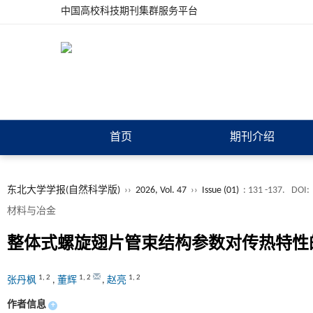
中国高校科技期刊集群服务平台
首页
期刊介绍
东北大学学报(自然科学版)
››
2026, Vol. 47
››
Issue (01)
: 131 -137.
DOI:
材料与冶金
整体式螺旋翅片管束结构参数对传热特性
1
,
2
1
,
2
1
,
2
张丹枫
,
董辉
,
赵亮
作者信息
+