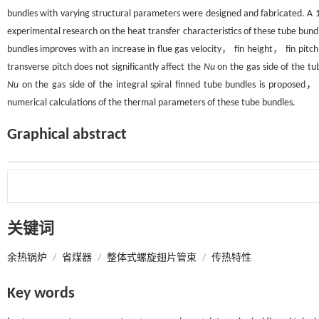
bundles with varying structural parameters were designed and fabricated. A 
experimental research on the heat transfer characteristics of these tube bund
bundles improves with an increase in flue gas velocity， fin height， fin pitc
transverse pitch does not significantly affect the
Nu
on the gas side of the t
Nu
on the gas side of the integral spiral finned tube bundles is proposed，
numerical calculations of the thermal parameters of these tube bundles.
Graphical abstract
关键词
余热锅炉
/
省煤器
/
整体式螺旋翅片管束
/
传热特性
Key words