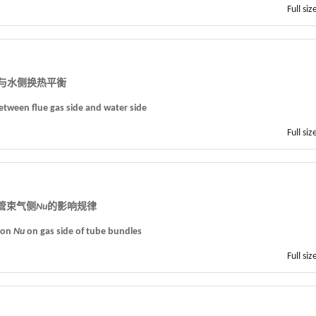
Full siz
侧与水侧换热平衡
between flue gas side and water side
Full siz
对管束气侧
Nu
的影响规律
t on
Nu
on gas side of tube bundles
Full siz