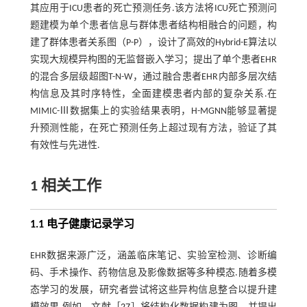
其应用于ICU患者的死亡预测任务.该方法将ICU死亡预测问
题建模为单个患者信息与群体患者结构相融合的问题，构
建了群体患者关系图（P-P），设计了高效的Hybrid-E算法以
实现大规模异构图的无监督嵌入学习；提出了单个患者EHR
的混合多层级超图T-N-W，通过融合患者EHR内部多层次结
构信息及其时序特性，全面建模患者内部的复杂关系.在
MIMIC-Ⅲ数据集上的实验结果表明，H-MGNN能够显著提
升预测性能，在死亡预测任务上超过现有方法，验证了其
有效性与先进性.
1 相关工作
1.1 电子健康记录学习
EHR数据来源广泛，涵盖临床笔记、实验室检测、诊断编
码、手术操作、药物信息及影像数据等多种模态.随着多模
态学习的发展，研究者尝试将这些异构信息整合以提升建