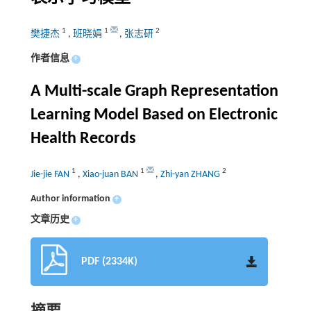
1
1
2
樊捷杰
,
班晓娟
,
张志研
作者信息
+
A Multi-scale Graph Representation
Learning Model Based on Electronic
Health Records
1
1
2
Jie-jie FAN
,
Xiao-juan BAN
,
Zhi-yan ZHANG
Author information
+
文章历史
+
PDF (2334K)