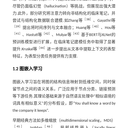
尽管仍面临幻觉（hallucination）等挑战，但展现出强大潜
力.此外，部分研究将注意力转向非结构化的临床笔记，并
［
38
］
尝试与结构化数据联合建模.如Zhang等
、Gayathri等
［
39
］
［
40
］
提出将时间序列与文本融合；Huang等
、Hou等
［
41
］
［
42
］
［
43
］
、Hastuti等
、Mulyar等
基于BERT与XLNet的
预训练模型进行扩展，在临床笔记建模任务中取得了显著
［
44
］
提升.Kruskal等
进一步提出从文本中提取上下文的表型
特征，为表型分类任务提供有力支撑.
1.2 图嵌入学习
图嵌入学习旨在将图的结构信息映射到低维空间，同时保
留节点之间的语义关系，广泛应用于节点分类、链接预测
等下游任务.其理论基础来源于自然语言处理中“相似语境的
词具有相似意义”的分布假设，即“You shall know a word by
the company it keeps”.
早期经典方法如多维缩放（multidimensional scaling，MDS）
［
45
］
［
46
］
、IsoMap
、局部线性嵌入（locally linear