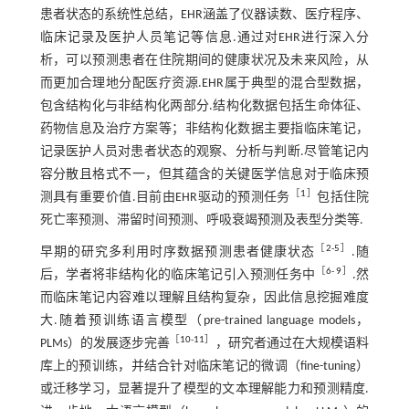
患者状态的系统性总结，EHR涵盖了仪器读数、医疗程序、
临床记录及医护人员笔记等信息.通过对EHR进行深入分
析，可以预测患者在住院期间的健康状况及未来风险，从
而更加合理地分配医疗资源.EHR属于典型的混合型数据，
包含结构化与非结构化两部分.结构化数据包括生命体征、
药物信息及治疗方案等；非结构化数据主要指临床笔记，
记录医护人员对患者状态的观察、分析与判断.尽管笔记内
容分散且格式不一，但其蕴含的关键医学信息对于临床预
［
1
］
测具有重要价值.目前由EHR驱动的预测任务
包括住院
死亡率预测、滞留时间预测、呼吸衰竭预测及表型分类等.
［
2
-
5
］
早期的研究多利用时序数据预测患者健康状态
.随
［
6
-
9
］
后，学者将非结构化的临床笔记引入预测任务中
.然
而临床笔记内容难以理解且结构复杂，因此信息挖掘难度
大.随着预训练语言模型（pre-trained language models，
［
10
-
11
］
PLMs）的发展逐步完善
，研究者通过在大规模语料
库上的预训练，并结合针对临床笔记的微调（fine-tuning）
或迁移学习，显著提升了模型的文本理解能力和预测精度.