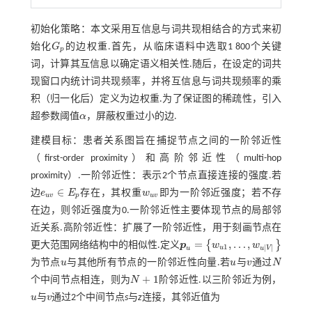
初始化策略：本文采用互信息与词共现相结合的方式来初
始化
G
的边权重.首先，从临床语料中选取1 800个关键
G
p
p
词，计算其互信息以确定语义相关性.随后，在设定的词共
现窗口内统计词共现频率，并将互信息与词共现频率的乘
积（归一化后）定义为边权重.为了保证图的稀疏性，引入
超参数阈值
α
，屏蔽权重过小的边.
α
建模目标：患者关系图旨在捕捉节点之间的一阶邻近性
（first-order proximity）和高阶邻近性（multi-hop
proximity）.一阶邻近性：表示2个节点直接连接的强度.若
∈
边
e
E
存在，其权重
w
即为一阶邻近强度；若不存
w
u
v
u
v
p
u
v
e
u
v
∈
E
p
在边，则邻近强度为0.一阶邻近性主要体现节点的局部邻
近关系.高阶邻近性：扩展了一阶邻近性，用于刻画节点在
=
,
…
,
{
}
更大范围网络结构中的相似性.定义
p
w
w
p
u
=
w
u
1
,
…
,
w
u
|
V
|
1
|
|
u
u
V
u
为节点
u
与其他所有节点的一阶邻近性向量.若
u
与
v
通过
N
u
u
v
N
+
1
个中间节点相连，则为
N
阶邻近性.以三阶邻近为例，
N
+
1
u
与
v
通过2个中间节点
s
与
z
连接，其邻近值为
u
v