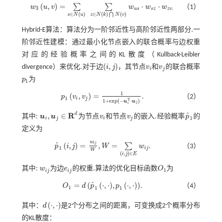
(
,
)
=
⋅
⋅
∑
∑
w
u
v
w
w
w
（1）
3
.
u
s
s
z
z
v
w
3
u
,
v
=
∑
s
∈
N
u
∑
z
∈
N
k
⋂
N
v
w
u
s
⋅
w
s
z
⋅
w
z
v
.
∈
(
)
∈
(
)
(
)
⋂
s
N
u
z
N
k
N
v
Hybrid-E算法：算法分为一阶邻近性与高阶邻近性两部分.一
阶邻近性建模：通过最小化节点嵌入的联合概率与边权重
对应的经验概率之间的KL散度（Kullback-Leibler
(
,
)
divergence）来优化.对于边
i
j
，其节点
v
和
v
的联合概率
(
i
,
j
)
v
i
v
j
i
j
p
为
p
1
1
1
(
,
)
=
.
p
v
v
（2）
p
1
v
i
,
v
j
=
1
1
+
e
x
p
(
-
u
i
T
⋅
u
j
)
.
1
i
j
T
1
+
e
x
p
(
−
⋅
)
u
u
j
i
ˆ
R
d
:
,
∈
其中
u
u
为节点
v
和节点
v
的嵌入.经验概率
p
的
v
i
v
j
p
^
1
1
i
j
i
j
:
u
i
,
u
j
∈
R
d
定义为
w
ˆ
i
j
(
,
)
=
,
=
.
∑
p
i
j
W
w
（3）
1
i
j
p
^
1
i
,
j
=
w
i
j
W
,
W
=
∑
i
,
j
∈
E
w
i
j
.
W
(
,
)
∈
i
j
E
:
其中
w
为边
e
的权重.算法的优化目标函数
O
为
:
w
i
j
e
i
j
O
1
1
i
j
i
j
ˆ
=
(
(
⋅
,
⋅
)
,
(
⋅
,
⋅
)
)
.
O
d
p
p
（4）
O
1
=
d
p
^
1
⋅
,
⋅
,
p
1
⋅
,
⋅
.
1
1
1
(
⋅
,
⋅
)
其中：
d
是2个分布之间的距离，可变换成2个概率分布
d
⋅
,
⋅
的KL散度：