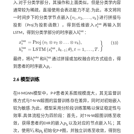
入.对于分类学部分，其操作和上面类似，但是分类学内容
通常较为稀疏，直接使用会表达能力不足.为此，本文将同
{
,
,
…
,
}
一时间步下的分类学节点嵌入
v
v
v
进行拼接与
v
1
,
v
2
,
…
,
v
k
1
2
k
t
a
x
投影（Proj为投影函数），得到低维嵌入
x
再输入到
x
t
a
x
t
t
a
x
LSTM，得到分类学部分的时序嵌入
h
：
h
t
a
x
t
t
a
x
=
P
r
o
j
(
⊗
⊗
…
⊗
)
,
x
v
v
v
}
（13）
1
2
k
t
x
t
a
x
=
P
r
o
j
v
1
⊗
v
2
⊗
…
⊗
v
k
,
h
t
a
x
=
L
S
T
M
x
t
a
x
,
h
t
-
1
;
θ
,
t
=
1
,
…
,
T
.
t
a
x
t
a
x
=
L
S
T
M
(
,
;
)
,
=
1
,
…
,
.
h
x
h
θ
t
T
−
1
t
t
t
n
o
t
e
t
a
x
最终，将
h
和
h
通过拼接或加权融合的方式组合，得
h
t
n
o
t
e
h
t
a
x
t
t
到患者的时序嵌入
p
.
p
t
t
2.6 模型训练
在H-MGNN模型中，P-P患者关系图规模庞大，其无监督训
练方式与T-N-W超图的监督训练存在差异，同时对初始嵌入
较为敏感.为此，模型采用分阶段训练策略以保证稳定性与
效率.具体流程分为四阶段：首先，对T-N-W超图训练至收
敛，获得患者的EHR的嵌入
p
以及对应的节点嵌入
V
；其
p
h
V
h
h
h
次，使用
V
和
p
初始化P-P图，并独立训练至收敛，得到包
V
h
p
h
h
h