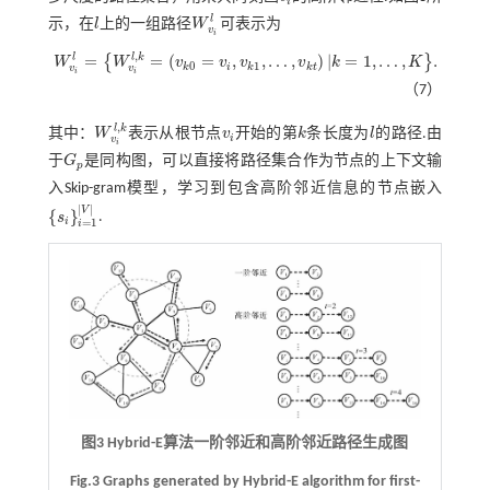
i
l
示，在
l
上的一组路径
W
可表示为
l
W
v
i
l
v
i
,
l
l
k
=
=
(
=
,
,
…
,
)
|
=
1
,
…
,
.
{
}
W
W
v
v
v
v
k
K
W
v
i
l
=
W
v
i
l
,
k
=
v
k
0
=
v
i
,
v
k
1
,
…
,
v
k
t
k
=
1
,
…
,
K
.
0
1
k
i
k
k
t
v
v
i
i
（7）
,
l
k
其中：
W
表示从根节点
v
开始的第
k
条长度为
l
的路径.由
W
v
i
l
,
k
v
i
k
l
i
v
i
于
G
是同构图，可以直接将路径集合作为节点的上下文输
G
p
p
入Skip-gram模型，学习到包含高阶邻近信息的节点嵌入
|
|
V
{
}
s
.
s
i
i
=
1
V
i
=
1
i
图3 Hybrid-E算法一阶邻近和高阶邻近路径生成图
Fig.3 Graphs generated by Hybrid-E algorithm for first-