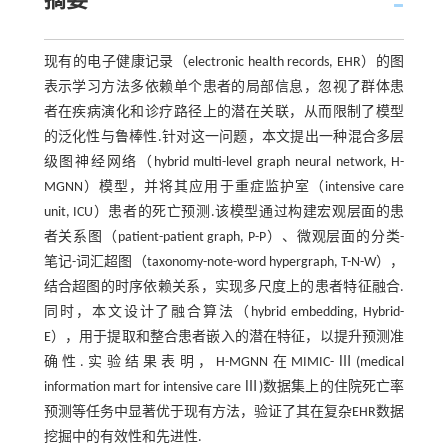
摘要
现有的电子健康记录（electronic health records, EHR）的图
表示学习方法多依赖单个患者的局部信息，忽视了群体患
者在疾病演化和诊疗路径上的潜在关联，从而限制了模型
的泛化性与鲁棒性.针对这一问题，本文提出一种混合多层
级图神经网络（hybrid multi-level graph neural network, H-
MGNN）模型，并将其应用于重症监护室（intensive care
unit, ICU）患者的死亡预测.该模型通过构建宏观层面的患
者关系图（patient-patient graph, P-P）、微观层面的分类-
笔记-词汇超图（taxonomy-note-word hypergraph, T-N-W），
结合超图的时序依赖关系，实现多尺度上的患者特征融合.
同时，本文设计了融合算法（hybrid embedding, Hybrid-
E），用于提取和整合患者嵌入的潜在特征，以提升预测准
确性.实验结果表明，H-MGNN在MIMIC-Ⅲ(medical
information mart for intensive care Ⅲ)数据集上的住院死亡率
预测等任务中显著优于现有方法，验证了其在复杂EHR数据
挖掘中的有效性和先进性.