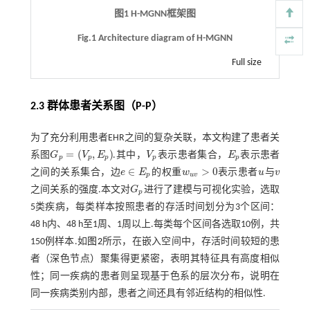
图1 H-MGNN框架图
Fig.1 Architecture diagram of H-MGNN
Full size
2.3 群体患者关系图（P-P）
为了充分利用患者EHR之间的复杂关联，本文构建了患者关
=
(
,
)
系图
G
V
E
.其中，
V
表示患者集合，
E
表示患者
G
p
=
(
V
p
,
E
p
)
V
p
E
p
p
p
p
p
p
∈
>
0
之间的关系集合，边
e
E
的权重
w
表示患者
u
与
v
w
u
v
>
0
u
v
p
u
v
e
∈
E
p
之间关系的强度.本文对
G
进行了建模与可视化实验，选取
G
p
p
5类疾病，每类样本按照患者的存活时间划分为3个区间：
48 h内、48 h至1周、1周以上.每类每个区间各选取10例，共
150例样本.如
图2
所示，在嵌入空间中，存活时间较短的患
者（深色节点）聚集得更紧密，表明其特征具有高度相似
性；同一疾病的患者则呈现基于色系的层次分布，说明在
同一疾病类别内部，患者之间还具有邻近结构的相似性.