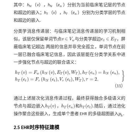
其中：
h
（
v
），
h
（
e
）分别为当前临床笔记层的节点
N
N
n
和超边的嵌入；
h
（
v
），
h
（
e
）分别为分类学层的节点
T
T
n
和超边的嵌入.
分类学消息传递层：与临床笔记消息传递层的学习机制相
∈
∈
似，该层仅保留单词节点
v
V
与分类学超边
e
E
，屏
w
t
T
v
∈
V
w
e
t
∈
E
T
蔽临床笔记超边.两层的信息并非完全孤立，单词节点在前
一层已融合临床笔记信息，因此该层能在分类学关系中进
一步强化节点与超边的联合语义：
(
)
=
(
(
)
,
(
)
,
)
,
(
)
=
(
)
,
h
v
F
h
v
E
v
W
h
e
h
e
}
T
w
N
T
T
T
n
N
n
h
T
v
=
F
w
h
N
v
,
E
T
(
v
)
,
W
T
,
h
T
e
n
=
h
N
e
n
,
h
T
e
t
=
F
τ
h
N
e
t
,
V
τ
e
t
,
W
T
,
τ
=
2
.
(
)
=
(
(
)
,
(
)
,
)
,
=
2
.
h
e
F
h
e
V
e
W
τ
T
t
τ
N
t
τ
t
T
（11）
通过上述层次化消息传递过程，最终获得融合多级语义的
(
)
(
)
(
)
节点与超边嵌入
h
v
，
h
e
和
h
e
.随后，通过池化
h
T
(
v
)
h
T
(
e
n
)
h
T
(
e
t
)
T
T
n
T
t
操作聚合这些嵌入，生成单个患者 EHR 的多级超图嵌入
p
.
p
h
h
2.5 EHR时序特征建模