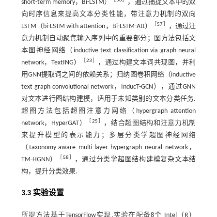
［
56
］
short-term memory，Bi-LSTM）
，通过捕捉文本中的双
向时序信息来提高文本分类性能，带注意力机制的双向
［
57
］
LSTM（bi-LSTM with attention，Bi-LSTM-Att）
，通过注
意力机制自动聚焦输入序列中的重要部分；图方法包括文
本图神经网络（inductive text classification via graph neural
［
23
］
network，TextING）
，通过构建文本词共现图，并利
用GNN提取词之间的依赖关系；归纳图卷积网络（inductive
text graph convolutional network，InducT-GCN），通过GNN
对文本进行图结构建模，适用于未知类别的文本分类任务.
超图方法包括超图注意力网络（hypergraph attention
［
25
］
network，HyperGAT）
，结合超图结构和注意力机制
来提升模型的表示能力；多层分类学超图神经网络
（taxonomy-aware multi-layer hypergraph neural network，
［
58
］
TM-HGNN）
，通过分类学超图结构建模复杂文本结
构，提升分类效果.
3.3 实验设置
所提方法基于TensorFlow实现.实验在配备8个 Intel（R）