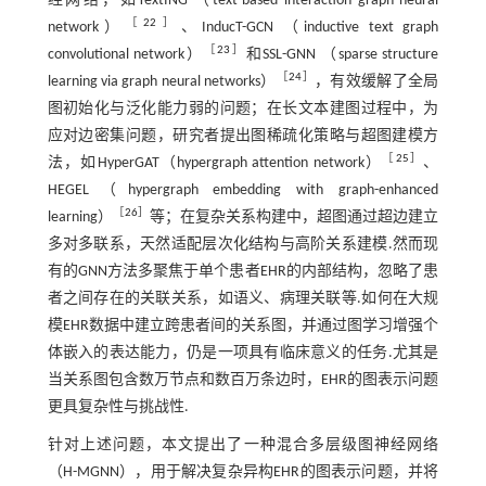
经网络，如TextING （text-based interaction graph neural
［
22
］
network）
、InducT-GCN （inductive text graph
［
23
］
convolutional network）
和SSL-GNN （sparse structure
［
24
］
learning via graph neural networks）
，有效缓解了全局
图初始化与泛化能力弱的问题；在长文本建图过程中，为
应对边密集问题，研究者提出图稀疏化策略与超图建模方
［
25
］
法，如HyperGAT（hypergraph attention network）
、
HEGEL（hypergraph embedding with graph-enhanced
［
26
］
learning）
等；在复杂关系构建中，超图通过超边建立
多对多联系，天然适配层次化结构与高阶关系建模.然而现
有的GNN方法多聚焦于单个患者EHR的内部结构，忽略了患
者之间存在的关联关系，如语义、病理关联等.如何在大规
模EHR数据中建立跨患者间的关系图，并通过图学习增强个
体嵌入的表达能力，仍是一项具有临床意义的任务.尤其是
当关系图包含数万节点和数百万条边时，EHR的图表示问题
更具复杂性与挑战性.
针对上述问题，本文提出了一种混合多层级图神经网络
（H-MGNN），用于解决复杂异构EHR的图表示问题，并将