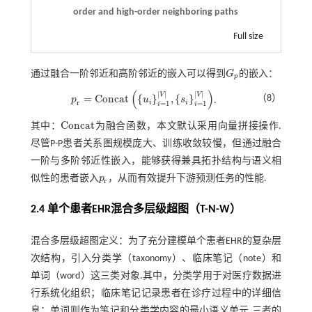
order and high-order neighboring paths
Full size
通过融合一阶邻近和高阶邻近的嵌入可以得到
G
的嵌入：
G
p
p
(
)
|
|
|
|
V
V
=
C
o
n
c
a
t
{
}
,
{
}
（8）
p
u
s
.
p
r
=
C
o
n
c
a
t
u
i
i
=
1
|
V
|
,
s
i
i
=
1
|
V
|
r
i
i
=
1
=
1
i
i
C
o
n
c
a
t
其中：
为融合函数，本文默认采用向量拼接操作.
C
o
n
c
a
t
尽管P-P患者关系图规模庞大、训练收敛较慢，但通过融合
一阶与多阶邻近性嵌入，能够获得兼具拓扑结构与语义相
似性的患者嵌入
p
，从而有效提升下游预测任务的性能.
p
r
r
2.4 单个患者EHR混合多层级超图（T-N-W）
混合多层级超图定义：为了充分建模单个患者EHR的复杂层
次结构，引入分类学（taxonomy）、临床笔记（note）和
单词（word）这三类对象.其中，分类学用于对医疗数据进
行系统化组织；临床笔记记录患者在诊疗过程中的详细信
息；单词则作为笔记和分类学内容的最小语义单元.三者的