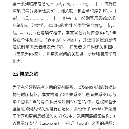
1
1
1
含一系列临床笔记
N
=｛
n
，
n
，…，
n
，…｝，每篇临
n
t
1
1
n
t
2
1
n
t
k
1
p
t
t
t
1
2
k
床笔记与分类学信息
t
∈
T
相关联，包含单词序列
W
=｛
W
n
t
n
p
t
1
2
i
w
，
w
，…，
w
，…｝，其中
j
，
k
，
i
分别表示患者
p
的临
w
n
t
1
w
n
t
2
w
n
t
n
n
n
t
t
t
床笔记
n
、分类学
t
与单词
w
的索引.分类学集合为
T
=｛
t
，
p
1
t
，…，
t
｝.在建模过程中，本文旨在为每位患者
p
的EHR
2
k
构建个体超图
G
（表示为T-N-W图），并通过多层消息传
h
递机制学习患者级表示.同时，在患者之间构建关系图
G
p
（表示为P-P图），利用患者间的关联进一步增强表示学习
能力.
2.2 模型总览
为了充分建模患者之间的复杂联系，以及EHR内部的数据结
构与时序特征，本文构建了2个关系图：患者关系图
G
与
G
p
p
单个患者EHR的混合多层级超图
G
.在
G
中，边权重基于
G
h
G
p
h
p
互信息的词共现关系进行初始化，并设计了Hybrid-E算法用
于学习和更新患者嵌入
p
.在
G
中，采用两层超图结构：T-
p
r
G
h
r
h
W表示分类学（taxonomy）与单词（word）之间的超图；