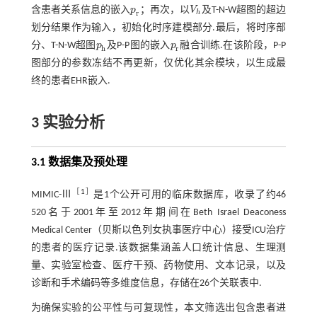
含患者关系信息的嵌入
p
；再次，以
V
及T-N-W超图的超边
p
r
V
h
r
h
划分结果作为输入，初始化时序建模部分.最后，将时序部
分、T-N-W超图
p
及P-P图的嵌入
p
融合训练.在该阶段，P-P
p
h
p
r
h
r
图部分的参数冻结不再更新，仅优化其余模块，以生成最
终的患者EHR嵌入.
3 实验分析
3.1 数据集及预处理
［
1
］
MIMIC-Ⅲ
是1个公开可用的临床数据库，收录了约46
520名于2001年至2012年期间在Beth Israel Deaconess
Medical Center（贝斯以色列女执事医疗中心）接受ICU治疗
的患者的医疗记录.该数据集涵盖人口统计信息、生理测
量、实验室检查、医疗干预、药物使用、文本记录，以及
诊断和手术编码等多维度信息，存储在26个关联表中.
为确保实验的公平性与可复现性，本文筛选出包含患者进