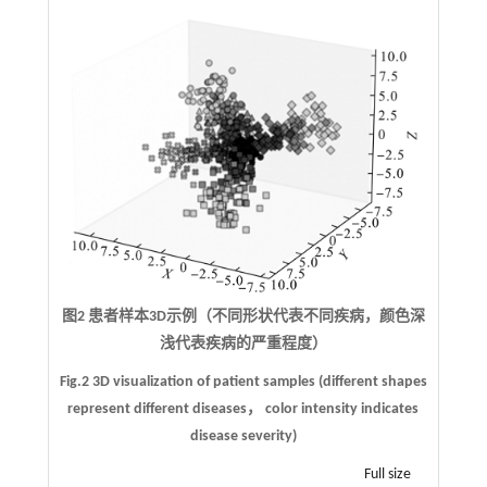
图2 患者样本3D示例（不同形状代表不同疾病，颜色深
浅代表疾病的严重程度）
Fig.2 3D visualization of patient samples (different shapes
represent different diseases， color intensity indicates
disease severity)
Full size