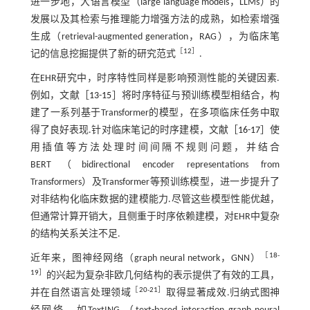
进一步地，大语言模型（large language models，LLMs）的
发展以及其检索与推理能力增强方法的成熟，如检索增强
生成（retrieval-augmented generation，RAG），为临床笔
［
12
］
记的信息挖掘提供了新的研究范式
.
在EHR研究中，时序特性同样是影响预测性能的关键因素.
例如，文献［
13
-
15
］将时序特征与预训练模型相结合，构
建了一系列基于Transformer的模型，在多项临床任务中取
得了良好表现.针对临床笔记的时序建模，文献［
16
-
17
］使
用插值等方法处理时间间隔不规则问题，并结合
BERT（bidirectional encoder representations from
Transformers）及Transformer等预训练模型，进一步提升了
对非结构化临床数据的建模能力.尽管这些模型性能优越，
但通常计算开销大，且侧重于时序依赖建模，对EHR中复杂
的结构关系关注不足.
［
18
-
近年来，图神经网络（graph neural network，GNN）
19
］
的兴起为复杂非欧几何结构的表示提供了有效的工具，
［
20
-
21
］
并在自然语言处理领域
取得显著成效.归纳式图神