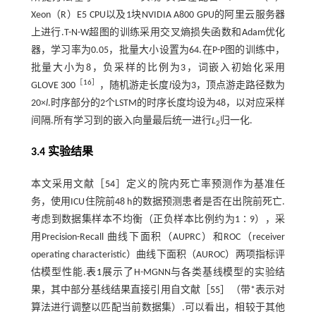
Xeon（R）E5 CPU以及1块NVIDIA A800 GPU的阿里云服务器
上进行.T-N-W超图的训练采用交叉熵损失函数和Adam优化
器，学习率为0.05，批量大小设置为64.在P-P图的训练中，
批量大小为8，负采样的比例为3，词嵌入初始化采用
［
16
］
GLOVE 300
，随机游走长度
l
设为3，顶点游走路径数为
20×
l
.时序部分的2个LSTM的时序长度均设为48，以对应采样
间隔.所有学习到的嵌入向量最后统一进行
L
归一化.
2
3.4 实验结果
本文采用文献［
54
］定义的院内死亡率预测作为基准任
务，使用ICU住院前48 h的数据预测患者是否在出院前死亡.
考虑到数据集样本不均衡（正负样本比例约为1∶9），采
用Precision-Recall 曲线下面积（AUPRC）和ROC（receiver
operating characteristic）曲线下面积（AUROC）两项指标评
估模型性能.
表1
展示了H-MGNN与各类基线模型的实验结
果，其中部分基线结果直接引用自文献［
55
］（带*表示对
算法进行调整以匹配当前数据集）.可以看出，相较于其他