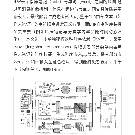
N-W表示临床笔记（note）与单词（word）之间的超图.通
过图消息扩散机制，信息在超边与节点之间交替传播并更
新嵌入，最终融合生成患者嵌入
p
.鉴于EHR内部文本（如
p
h
h
临床笔记）的字符顺序通常意义有限，而EHR自身时序特性
至关重要（例如临床笔记与分类学内容会随时间动态演
化），本文进一步单独建模这种时序依赖.具体而言，采用
LSTM（long short-term memory）提取患者的分类学内容与
临床笔记的时序特征，生成时序嵌入
p
.最后，将三部分嵌
p
t
t
入
p
，
p
和
p
输入至融合模块，得到最终患者表示，用于
p
r
p
h
p
t
r
h
t
下游预测任务，如
图1
所示.