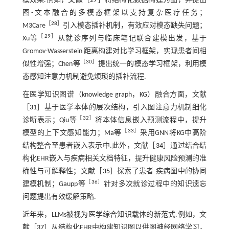
模效果.例如，文献［
27
］将结构化数据构建为图，并提出
图-文本融合的多模态框架以支持复杂医疗任务；
［
28
］
M3Care
引入模态插补机制，有效应对模态缺失问题；
［
29
］
Xu等
从就诊序列与临床笔记联合建模出发，基于
Gromov-Wasserstein 距离构建对比学习框架，实现患者间相
［
30
］
似性增强；Chen等
提出统一的模态学习框架，利用模
态感知注意力机制避免烦琐的插补流程.
在医学知识图谱（knowledge graph，KG）融合方面，文献
［
31
］基于医学本体的层次结构，引入图注意力机制细化
［
32
］
诊断表示；Qiu等
将本体信息嵌入预测流程中，提升
［
33
］
模型的上下文感知能力；Ma等
采用GNN将KG中高阶
结构整合至患者嵌入表示中.此外，文献［
34
］通过结合结
构化EHR嵌入与疾病相关文档特征，提升健康风险预测的准
确性与可解释性；文献［
35
］探索了患者-疾病图中的协同
［
36
］
建模机制；Gaupp等
针对多次就诊过程中的知识遗忘
问题提出有效缓解策略.
近年来，LLMs被视为医学综合知识载体的新范式.例如，文
献［
37
］从结构化EHR中构建知识图以供图神经网络学习，