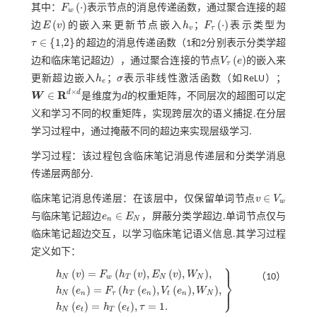
(
⋅
)
其中：
F
表示节点的消息传递函数，通过聚合连接的超
F
w
⋅
w
(
)
(
⋅
)
边
E
v
的嵌入来更新节点嵌入
h
；
F
表示类型为
E
v
h
v
F
τ
⋅
v
τ
∈
{
1,2
}
τ
的超边的消息传递函数（1和2分别表示分类学超
τ
∈
1,2
(
)
边和临床笔记超边），通过聚合连接的节点
V
e
的嵌入来
V
τ
e
τ
更新超边嵌入
h
；
σ
表示非线性激活函数（如ReLU）；
h
e
σ
e
×
R
d
d
∈
W
是维度为
d
的权重矩阵，不同层次的超图可以定
d
W
∈
R
d
×
d
义和学习不同的权重矩阵，实现跨层次的语义捕捉.在分层
学习过程中，通过掩蔽不同的超边来实现层级学习.
学习过程：该过程包含临床笔记消息传递层和分类学消息
传递层两部分.
∈
临床笔记消息传递层：在该层中，仅保留单词节点
v
V
w
v
∈
V
w
∈
与临床笔记超边
e
E
，屏蔽分类学超边.单词节点仅与
n
N
e
n
∈
E
N
临床笔记超边交互，以学习临床笔记语义信息.其学习过程
定义如下：
⎫
⎪
(
)
=
(
(
)
,
(
)
,
)
,
h
v
F
h
v
E
v
W
（10）
N
w
T
N
N
⎬
⎭
(
)
=
(
(
)
,
(
)
,
)
,
⎪
h
e
F
h
e
V
e
W
h
N
v
=
F
w
h
T
v
,
E
N
v
,
W
N
,
h
N
e
n
=
F
τ
h
T
e
n
,
V
t
e
n
,
W
N
,
h
N
e
t
=
h
T
e
t
,
τ
=
1
.
N
n
τ
T
n
t
n
N
(
)
=
(
)
,
=
1
.
h
e
h
e
τ
N
t
T
t