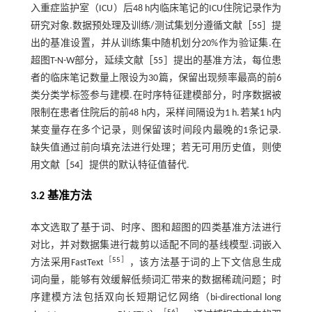
入重症监护室（ICU）后48 h内临床笔记的ICU住院记录作为
研究对象.数据预处理及训练/测试集划分遵循文献［
55
］提
出的基准设置，并从训练集中随机划分20%作为验证集.在
超图T-N-W部分，延续文献［
55
］提出的基准方法，每位患
者的临床笔记数量上限设为30篇，保留出现频率最高的前6
类分类学标签参与建模.在时序特征建模部分，时序数据被
限制在患者住院后的前48 h内，采样间隔设为1 h.若某1 h内
某变量存在多个记录，则保留该时间段内最晚的1条记录.
缺失值通过前向填充法进行处理；若无可用历史值，则使
用文献［
54
］提供的默认特征值替代.
3.2 基准方法
本文选取了基于词、时序、图和超图的四类基准方法进行
对比，并对数据集进行裁剪以适配不同的基线模型.词嵌入
［
55
］
方法采用FastText
，该方法基于词的上下文信息生成
词向量，能够有效缓解低频词汇带来的数据稀疏问题；时
序建模方法包括双向长短期记忆网络（bi-directional long