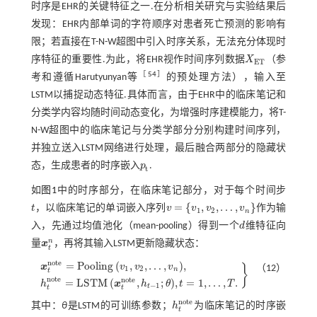
时序是EHR的关键特征之一.在分析相关研究与实验结果后
发现：EHR内部单词的字符顺序对患者死亡预测的影响有
限；若直接在T-N-W超图中引入时序关系，无法充分体现时
序特征的重要性.为此，将EHR视作时间序列数据
X
（参
X
E
T
E
T
［
54
］
考和遵循Harutyunyan等
的预处理方法），输入至
LSTM以捕捉动态特征.具体而言，由于EHR中的临床笔记和
分类学内容均随时间动态变化，为增强时序建模能力，将T-
N-W超图中的临床笔记与分类学部分分别构建时间序列，
并独立送入LSTM网络进行处理，最后融合两部分的隐藏状
态，生成患者的时序嵌入
p
.
p
t
t
如
图1
中的时序部分，在临床笔记部分，对于每个时间步
=
{
,
,
…
,
}
t
，以临床笔记的单词嵌入序列
v
v
v
v
作为输
t
v
=
v
1
,
v
2
,
…
,
v
n
1
2
n
入，先通过均值池化（mean-pooling）得到一个
d
维特征向
d
n
量
x
，再将其输入LSTM更新隐藏状态：
x
t
n
t
n
o
t
e
=
P
o
o
l
i
n
g
(
,
,
…
,
)
,
x
v
v
v
}
（12）
1
2
n
t
x
t
n
o
t
e
=
P
o
o
l
i
n
g
v
1
,
v
2
,
…
,
v
n
,
h
t
n
o
t
e
=
L
S
T
M
x
t
n
o
t
e
,
h
t
-
1
;
θ
,
t
=
1
,
…
,
T
.
n
o
t
e
n
o
t
e
=
L
S
T
M
(
,
;
)
,
=
1
,
…
,
.
h
x
h
θ
t
T
−
1
t
t
t
n
o
t
e
其中：
θ
是LSTM的可训练参数；
h
为临床笔记的时序嵌
h
t
n
o
t
e
t