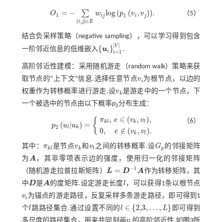
=
−
l
o
g
(
(
,
)
)
.
∑
O
w
p
v
v
（5）
1
1
i
j
i
j
O
1
=
-
∑
i
,
j
∈
E
w
i
j
l
o
g
p
1
v
i
,
v
j
.
(
,
)
∈
i
j
E
结合负采样策略（negative sampling），可以学习得到包含
|
|
V
{
}
一阶邻近信息的低维嵌入
u
.
u
i
i
=
1
V
i
=
1
i
高阶邻近性建模：采用随机游走（random walk）策略来获
取节点的“上下文”信息.选择任意节点
v
为根节点，以边的
v
i
i
权重作为转移概率进行游走.设
v
是游走中的一个节点，下
v
k
k
一个被选中的节点由以下概率
p
分布生成：
2
,
∈
(
,
)
,
{
π
e
v
v
（6）
k
l
k
l
(
|
)
=
p
u
u
2
l
k
p
2
u
l
u
k
=
π
k
l
,
e
∈
v
k
,
v
l
,
0
,
e
∉
v
k
,
v
l
.
0
,
∉
(
,
)
.
e
v
v
k
l
其中：
π
是节点
v
和
v
之间的转移概率.设
G
的邻接矩阵
π
k
l
v
k
v
l
G
p
k
l
k
l
p
为
A
，其非零项表示边的强度，使用归一化的邻接矩阵
A
−
1
=
（随机游走拉普拉斯矩阵）
L
D
A
作为转移矩阵，其
L
=
D
-
1
A
中
D
是
A
的度矩阵.设定游走长度
l
，可以获得1条以根节点
D
A
l
v
为锚点的游走路径，反复采样多条游走路径，即可得到1
v
i
i
∈
{
2,3
,
…
,
}
个
l
跳路径集合.通过设置不同的
l
L
即可得到
l
l
∈
{
2,3
,
…
,
L
}
多尺度的路径集合，用来共同刻画
v
的高阶邻近性.如
图3
所
v
i