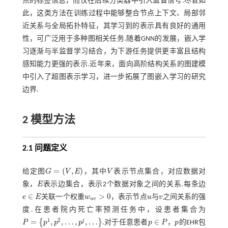
点的标签信息，而仅在后续分类器中引入监督信号.尽管如
此，这类方法在训练过程中能够整合节点上下文、局部邻
近关系与全局拓扑特征，其学习到的表示具有良好的通用
性，可广泛用于多种图相关任务.随着GNN的发展，嵌入学
习逐渐与半监督学习结合，为下游任务提供更丰富且结构
感知能力更强的表示.近年来，面向高阶结构关系的图建模
中引入了超图表示学习，进一步拓展了图嵌入学习的研究
边界.
2 模型方法
2.1 问题定义
=
(
,
)
给定图
G
V
E
，其中
V
表示节点集合，对应数据对
G
=
(
V
,
E
)
V
象，
E
表示边集合，表示2个数据对象之间的关系.每条边
E
∈
>
0
e
E
关联一个权重
w
，表示节点
u
与
v
之间关系的强
w
u
v
>
0
u
v
u
v
e
∈
E
度.在患者院内死亡率预测任务中，设患者集合为
1
2
=
,
,
…
,
,
…
∈
j
{
}
P
p
p
p
.对于任意患者
p
P
，
p
的EHR包
P
=
p
1
,
p
2
,
…
,
p
j
,
…
p
p
∈
P