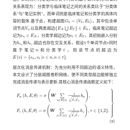
关系表现为：分类学与临床笔记之间的关系类比于“分类体
系”与“笔记实例”，而单词则是临床笔记和分类学的具体内
=
(
,
)
容的载体.基于此，构建超图
G
V
E
，其中包含单
G
h
=
(
V
h
,
E
h
)
h
h
h
{
}
∈
⋃
词节点
V
以及两类超边
E
E
E
，临床笔记超边
V
w
E
N
⋃
E
T
∈
E
h
w
N
T
h
∈
∈
记为
e
E
，分类学超边记为
e
E
，其初始嵌入分别
n
N
t
T
e
n
∈
E
N
e
t
∈
E
T
为
h
和
h
.超边也存在交互关系，假设1个单词节点
v
同时
h
e
n
h
e
t
v
e
e
n
t
属于笔记
n
和分类学
t
，则该节点的超边为
n
t
(
)
=
{
,
|
∈
,
∈
}
E
v
e
e
v
n
n
t
.
n
t
E
v
=
e
n
,
e
t
v
∈
n
,
n
∈
t
层次化消息传递机制：为充分利用不同超边的语义特性，
本文设计了分层超图卷积网络，使不同类型超边能够独立
完成消息传递与表示更新.其核心消息传递函数定义如下：
⎫
⎪
⎪
⎪
(
)
⎪
⎪
⎪
1
(
,
,
)
=
,
∑
F
h
E
θ
σ
W
h
w
u
√
ˆ
ˆ
⎬
∈
(
)
d
d
u
E
v
v
u
⎪
⎪
⎪
F
w
h
,
E
,
θ
=
σ
W
∑
u
∈
E
v
1
d
^
v
d
^
u
h
u
,
F
τ
h
,
E
,
θ
=
σ
W
∑
z
∈
V
τ
(
e
)
1
d
^
e
d
^
z
h
z
,
τ
∈
1
⎪
(
)
⎪
⎭
⎪
1
(
,
,
)
=
,
∈
{
1,2
}
.
∑
F
h
E
θ
σ
W
h
τ
τ
z
√
ˆ
ˆ
∈
(
)
d
d
z
V
e
e
z
τ
（9）