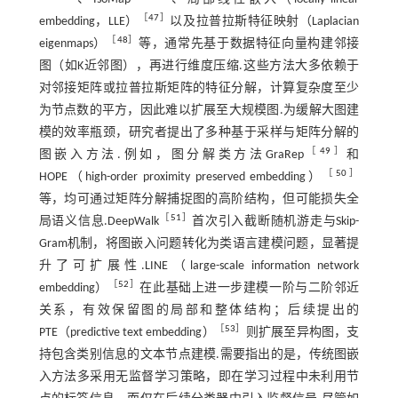
［
47
］
embedding，LLE）
以及拉普拉斯特征映射（Laplacian
［
48
］
eigenmaps）
等，通常先基于数据特征向量构建邻接
图（如K近邻图），再进行维度压缩.这些方法大多依赖于
对邻接矩阵或拉普拉斯矩阵的特征分解，计算复杂度至少
为节点数的平方，因此难以扩展至大规模图.为缓解大图建
模的效率瓶颈，研究者提出了多种基于采样与矩阵分解的
［
49
］
图嵌入方法.例如，图分解类方法GraRep
和
［
50
］
HOPE（high-order proximity preserved embedding）
等，均可通过矩阵分解捕捉图的高阶结构，但可能损失全
［
51
］
局语义信息.DeepWalk
首次引入截断随机游走与Skip-
Gram机制，将图嵌入问题转化为类语言建模问题，显著提
升了可扩展性.LINE（large-scale information network
［
52
］
embedding）
在此基础上进一步建模一阶与二阶邻近
关系，有效保留图的局部和整体结构；后续提出的
［
53
］
PTE（predictive text embedding）
则扩展至异构图，支
持包含类别信息的文本节点建模.需要指出的是，传统图嵌
入方法多采用无监督学习策略，即在学习过程中未利用节