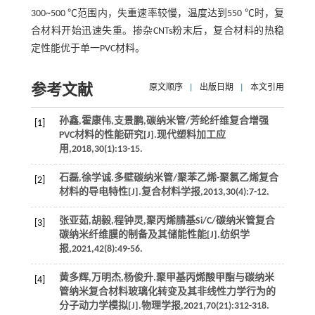
300~500 ℃范围内，失重速率较慢，温度达到550 ℃时，复
合材料开始迅速失重。掺杂CNTs粉末后，复合材料的热稳
定性能优于单一PVC材料。
参考文献
原文顺序
|
出版日期
|
本文引用
孙鑫,霍康伟,支景鹏,碳纳米管/芳纶纤维复合增强
[1]
PVC材料的性能研究[J].
现代塑料加工应
用
,
2018
,
30
(1):13-15.
石磊,徐学诚.多壁碳纳米管/聚苯乙烯-聚氯乙烯复合
[2]
材料的导电特性[J].
复合材料学报
,
2013
,
30
(4):7-12.
张亚茹,胡毅,程钟灵,聚丙烯腈基Si/C/碳纳米管复合
[3]
碳纳米纤维膜的制备及其储能性能[J].
纺织学
报
,
2021
,
42
(8):49-56.
黄多辉,万明杰,杨俊升.聚甲基丙烯酸甲酯与碳纳米
[4]
管纳米复合材料玻璃化转变及其非线性力学行为的
分子动力学模拟[J].
物理学报
,
2021
,
70
(21):312-318.