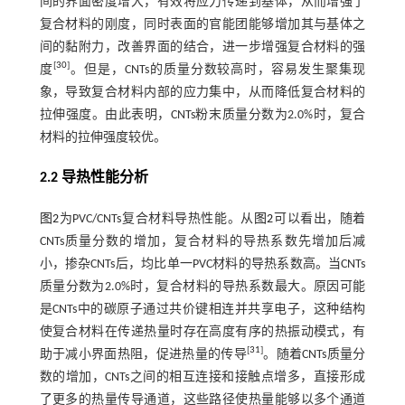
间的界面密度增大，有效将应力传递到基体，从而增强了
复合材料的刚度，同时表面的官能团能够增加其与基体之
间的黏附力，改善界面的结合，进一步增强复合材料的强
[
30
]
度
。但是，CNTs的质量分数较高时，容易发生聚集现
象，导致复合材料内部的应力集中，从而降低复合材料的
拉伸强度。由此表明，CNTs粉末质量分数为2.0%时，复合
材料的拉伸强度较优。
2.2 导热性能分析
图2
为PVC/CNTs复合材料导热性能。从
图2
可以看出，随着
CNTs质量分数的增加，复合材料的导热系数先增加后减
小，掺杂CNTs后，均比单一PVC材料的导热系数高。当CNTs
质量分数为2.0%时，复合材料的导热系数最大。原因可能
是CNTs中的碳原子通过共价键相连并共享电子，这种结构
使复合材料在传递热量时存在高度有序的热振动模式，有
[
31
]
助于减小界面热阻，促进热量的传导
。随着CNTs质量分
数的增加，CNTs之间的相互连接和接触点增多，直接形成
了更多的热量传导通道，这些路径使热量能够以多个通道