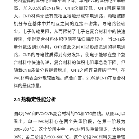
材料整体的体积电阻率不断下降。单纯PVC的体积电阻率较
高，加入0.5%的CNTs后，CNTs含量较低，CNTs间距离较
大，CNTs材料无法有效相互接触形成输电通路，颗粒被随
机分布在基体中并相互之间的连接不密集，导电路径较
少，电子传输受阻，从而限制了电子在复合材料中的快速
传输，使得复合材料体积电阻率降低幅度较小。当CNTs质
量分数达到2.0%时，CNTs彼此之间可以形成贯通的导电通
路，CNTs的导电性质得到有效发挥，使电子能够在整个复
合材料中快速传递，复合材料的体积电阻率急剧下降。但
[
32
-
34
]
随着CNTs质量分数继续增加，CNTs之间容易缠结
，在
PVC材料表面分散较困难。综合而言，2.0%是CNTs在复合材
料的最优掺量。
2.4 热稳定性能分析
图4
为PVC和PVC/CNTs复合材料的TG和DTG曲线。从
图4
可以
看出，单一PVC材料存在两个失重阶段，在第一阶段为
300~380 ℃，这个阶段中单一PVC材料失重量较少，大约为
36%；第二阶段为500~600 ℃，这个阶段PVC材料失重量较