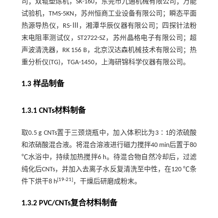
司；双辊塑炼机，SK-160，东莞市九通机械有限公司；万能
试验机，TMS-5KN，苏州恒商工业设备有限公司；瞬态平面
热源导热仪，RS-Ⅲ，湘潭华辰仪器有限公司；四探针法粉
末电阻率测试仪，ST2722-SZ，苏州晶格电子有限公司；超
声波清洗器，RK 156 B，北京汉达森机械技术有限公司；热
重分析仪(TG)，TGA-1450，上海研锦科学仪器有限公司。
1.3 样品制备
1.3.1 CNTs材料制备
取0.5 g CNTs置于三颈烧瓶中，加入体积比为3∶1的浓硫酸
和浓硝酸混合液。将混合溶液进行磁力搅拌40 min后置于80
℃水浴中，持续加热搅拌6 h。待混合物自然冷却后，过滤
纯化后CNTs，并加入去离子水反复清洗至中性，在120 ℃条
[
19
-
21
]
件下烘干8 h
，干燥后研磨成粉末。
1.3.2 PVC/CNTs复合材料制备