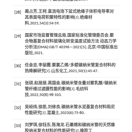
蔺占芳,王柯.直流电场下盆式绝缘子体积电导率对
[28]
其表面电荷积聚特性的影响[J].
绝缘材
料
,
2021
,
54
(3):54-59.
国家市场监督管理总局,国家标准化管理委员会.
聚
[29]
合物基复合材料玻璃化转变温度试验方法 动态力学
分析法(DMA):GB/T 40396—2021
[S].北京:中国标准出
版社,
2021
.
任金忠,李丽霞.聚氯乙烯/多壁碳纳米管复合材料的
[30]
热降解研究[J].
山东化工
,
2021
,
50
(1):45-47.
张硕,赵层层,高国金,碳纳米管含量对聚乳酸/碳纳米
[31]
管纤维过滤膜性能的影响[J].
毛纺科
技
,
2022
,
50
(8):98-103.
吴经纬,徐凯,刘修良,碳纳米管水泥基复合材料阻尼
[32]
性能研究[J].
混凝土
,
2023
(6):75-80.
刘梦琪,徐钰东,陈海龙.石墨烯和碳纳米管的天然橡
[33]
胶纳米复合材料的性能研究[J].
橡胶工