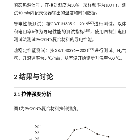
瞬态热源信号，在相对湿度为50%，采样频率为100 Hz，测
试10 min内记录仪器输出的温度和时间数据。
[
27
]
导电性能测试：按GB/T 31838.2—2019
进行测试。以体
[
28
]
积电阻率
δ
作为导电性能的测试指标
，使用四探针电阻
测试法测试PVC/CNTs复合材料的导电性能。
[
29
]
热稳定性能测试：按GB/T 40396—2021
进行测试。N
气
2
氛，升温速率为5 ℃/min，从室温开始逐步升温至900 ℃。
2 结果与讨论
2.1 拉伸强度分析
图1
为PVC/CNTs复合材料拉伸强度。