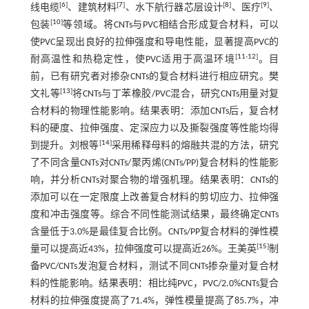
[
6
]
[
7
]
[
8
]
[
9
]
线电缆
、建筑材料
、水下航行器芯层设计
、医疗
、
[
10
]
包装
等领域。将CNTs与PVC相结合形成复合材料，可以
使PVC呈现出良好的拉伸强度和导电性能，显著提高PVC的
[
11
-
12
]
耐高温性和热稳定性，使PVC适用于高温环境
。目
前，已有研究者对掺杂CNTs的复合材料进行相应研究。樊
[
13
]
文礼等
将CNTs与丁苯橡胶/PVC混合，研究CNTs用量对复
合材料的物理性能影响。结果表明：添加CNTs后，复合材
料的硬度、拉伸强度、定深应力以及撕裂强度等性能均得
[
14
]
到提升。刘根等
采用稀释母料的熔融共混的方法，研究
了不同含量CNTs对CNTs/聚丙烯(CNTs/PP)复合材料的性能影
响，并分析CNTs对聚合物的增强机理。结果表明：CNTs的
添加可以在一定限度上改善复合材料的剪切应力、拉伸强
度和冲击强度等。综合不同性能测试结果，最终确定CNTs
含量低于3.0%是最佳复合比例。CNTs/PP复合材料的弹性模
[
15
]
量可以提高近43%，拉伸强度可以提高近26%。王美英
制
备PVC/CNTs发泡复合材料，测试不同CNTs掺杂量对复合材
料的性能影响。结果表明：相比纯PVC，PVC/2.0%CNTs复合
材料的拉伸强度提高了71.4%，弹性模量提高了85.7%，冲