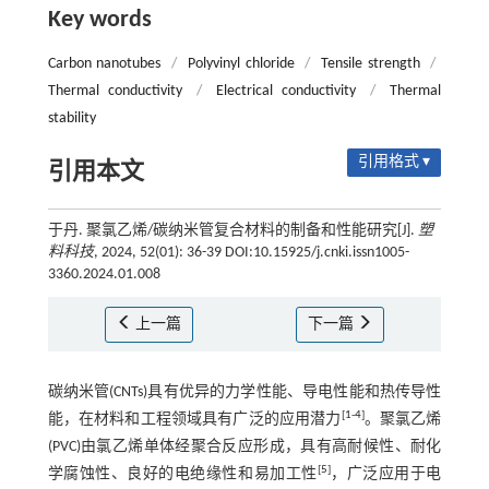
Key words
Carbon nanotubes
/
Polyvinyl chloride
/
Tensile strength
/
Thermal conductivity
/
Electrical conductivity
/
Thermal
stability
引用格式 ▾
引用本文
于丹. 聚氯乙烯/碳纳米管复合材料的制备和性能研究[J].
塑
料科技
, 2024, 52(01): 36-39 DOI:10.15925/j.cnki.issn1005-
3360.2024.01.008
上一篇
下一篇
碳纳米管(CNTs)具有优异的力学性能、导电性能和热传导性
[
1
-
4
]
能，在材料和工程领域具有广泛的应用潜力
。聚氯乙烯
(PVC)由氯乙烯单体经聚合反应形成，具有高耐候性、耐化
[
5
]
学腐蚀性、良好的电绝缘性和易加工性
，广泛应用于电