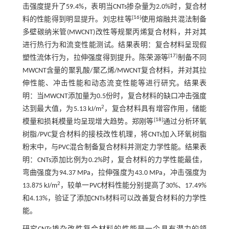
击强度提升了59.4%，表明当CNTs掺杂量为2.0%时，复合材
[
16
]
料的性能得到明显提升。刘忠柱等
使用熔融共混法制备
多壁碳纳米管(MWCNT)改性等规聚丙烯复合材料，并对其
进行热行为和流变性能测试。结果表明：复合材料呈现假
[
17
]
塑性流体行为，拉伸强度得到提升。陈荣源等
制备不同
MWCNT含量的聚乳酸/聚乙烯/MWCNT复合材料，并对其拉
伸性能、冲击性能和动态流变性能等进行研究。结果表
明：当MWCNT添加量为0.5份时，复合材料的缺口冲击强度
2
达到最大值，为5.13 kJ/m
，复合材料具有增容作用，储能
[
18
]
模量和损耗模量均呈现增大趋势。郑刚等
通过分析环氧
树脂/PVC复合材料的接枝改性机理，将CNTs加入环氧树脂
粉末中，与PVC混合制备复合材料并测定力学性能。结果表
明：CNTs添加比例为0.2%时，复合材料的力学性能最佳，
弯曲强度为94.37 MPa，拉伸强度为43.0 MPa，冲击强度为
2
13.875 kJ/m
，较单一PVC材料性能分别提高了30%、17.49%
和4.13%，验证了添加CNTs材料可以改善复合材料的力学性
能。