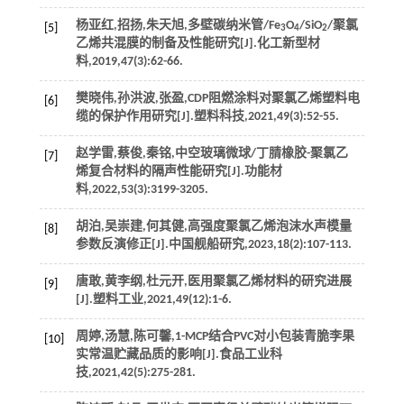
杨亚红,招扬,朱天旭,多壁碳纳米管/Fe
O
/SiO
/聚氯
[5]
3
4
2
乙烯共混膜的制备及性能研究[J].
化工新型材
料
,
2019
,
47
(3):62-66.
樊晓伟,孙洪波,张盈,CDP阻燃涂料对聚氯乙烯塑料电
[6]
缆的保护作用研究[J].
塑料科技
,
2021
,
49
(3):52-55.
赵学雷,蔡俊,秦铭,中空玻璃微球/丁腈橡胶-聚氯乙
[7]
烯复合材料的隔声性能研究[J].
功能材
料
,
2022
,
53
(3):3199-3205.
胡泊,吴崇建,何其健,高强度聚氯乙烯泡沫水声模量
[8]
参数反演修正[J].
中国舰船研究
,
2023
,
18
(2):107-113.
唐敢,黄李纲,杜元开,医用聚氯乙烯材料的研究进展
[9]
[J].
塑料工业
,
2021
,
49
(12):1-6.
周婷,汤慧,陈可馨,1-MCP结合PVC对小包装青脆李果
[10]
实常温贮藏品质的影响[J].
食品工业科
技
,
2021
,
42
(5):275-281.