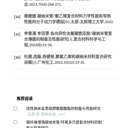
业
,
2023
,
70
(4):266-271.
秦媛媛.碳纳米管/聚乙烯复合材料力学性能和导热
[34]
性能的分子动力学模拟[D].太原:太原理工大学,
2022
.
李春漫,李双雯.各向异性含氟聚酰亚胺/碳纳米管复
[35]
合薄膜的制备及性能研究[J].
复合材料科学与工
程
,
2023
(8):51-56.
杜颖,庞磊,杨健根,聚氯乙烯和碳纳米材料复合研究
[36]
进展[J].
广州化工
,
2022
,
50
(22):33-35.