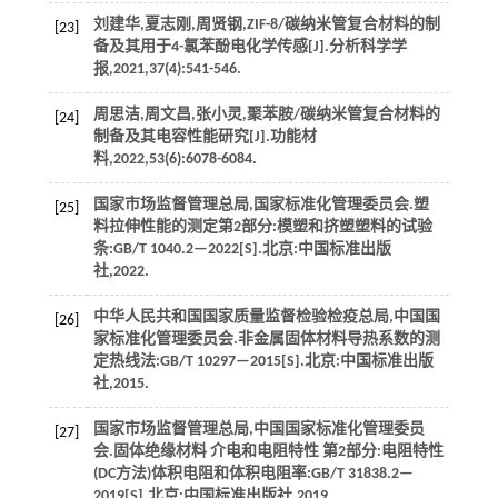
刘建华,夏志刚,周贤钢,ZIF-8/碳纳米管复合材料的制
[23]
备及其用于4-氯苯酚电化学传感[J].
分析科学学
报
,
2021
,
37
(4):541-546.
周思洁,周文昌,张小灵,聚苯胺/碳纳米管复合材料的
[24]
制备及其电容性能研究[J].
功能材
料
,
2022
,
53
(6):6078-6084.
国家市场监督管理总局,国家标准化管理委员会.
塑
[25]
料拉伸性能的测定第2部分:模塑和挤塑塑料的试验
条:GB/T 1040.2—2022
[S].北京:中国标准出版
社,
2022
.
中华人民共和国国家质量监督检验检疫总局,中国国
[26]
家标准化管理委员会.
非金属固体材料导热系数的测
定热线法:GB/T 10297—2015
[S].北京:中国标准出版
社,
2015
.
国家市场监督管理总局,中国国家标准化管理委员
[27]
会.
固体绝缘材料 介电和电阻特性 第2部分:电阻特性
(DC方法)体积电阻和体积电阻率:GB/T 31838.2—
2019
[S].北京:中国标准出版社,
2019
.