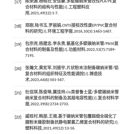
陈荣源,杨晓壮,安佳豪,多壁碳纳米管改性PLA/PE复
[17]
合材料的结构与性能[J].
工程塑料应
用
,
2021
,
49
(12):1-7.
郑刚,陆书玉,罗丽娟,CNTS接枝改性废EP/PVC复合材
[18]
料的研究[J].
环境工程学报
,
2016
,
10
(3):1463-1467.
包宗尧,杨建忠,李永贵,氨基化多壁碳纳米管/PA56复
[19]
合材料的制备及性能[J].
功能材料
,
2022
,
53
(7):7189-
7195.
张瀚文,黄宏军,刘振宇,片状粉末法制备碳纳米管/铝
[20]
复合材料的组织特征及性能调控[J].
铸造技
术
,
2023
,
44
(6):561-567.
杜佳琪,陈俊琳,冀佳帅,Co类普鲁士蓝/多壁碳纳米管
[21]
纳米复合材料的制备及其超电容性能[J].
复合材料学
报
,
2022
,
39
(6):2724-2733.
戚桂村,韩朋,王湘,基于碳纳米管包覆超细全硫化丁
[22]
腈粉末橡胶制备抗静电聚氯乙烯复合材料的研究[J].
塑料科技
,
2021
,
49
(12):13-16.