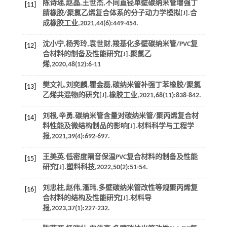
陈诗瑶,赵晶,王世杰,不同直径单壁碳纳米管增强丁
[11]
腈橡胶/聚氯乙烯复合体系的分子动力学模拟[J].
合
成橡胶工业
,
2021
,
44
(6):449-454.
沈小宁,杨秀玲,袁世财,羧基化多壁碳纳米管/PVC复
[12]
合材料的制备及性能研究[J].
聚氯乙
烯
,
2020
,
48
(12):6-11
樊文礼,刘奕麟,瞿金磊,碳纳米管补强丁苯橡胶/聚氯
[13]
乙烯共混物的研究[J].
橡胶工业
,
2021
,
68
(11):838-842.
刘根,辛勇.碳纳米管含量对碳纳米管/聚丙烯复合材
[14]
料性能及微结构制品的影响[J].
材料科学与工程学
报
,
2021
,
39
(4):692-697.
王美英.低密度隔音保温PVC复合材料的制备及性能
[15]
研究[J].
塑料科技
,
2022
,
50
(2):51-54.
刘忠柱,赵伟,潘玮,多壁碳纳米管改性等规聚丙烯复
[16]
合材料的结构及性能研究[J].
材料导
报
,
2023
,
37
(1):227-232.