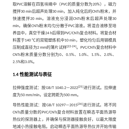
取PVC溶解在四氢呋喃中（PVC的质量分数为20%），磁力
搅拌30 min后超声处理30 min，加入纯化后的CNTs粉末，并
快速搅拌20 min。溶液充分浸润CNTs粉末后超声处理30
min，确保CNTs粉末均匀分散于PVC溶液。将混合液移至培
养皿中，真空干燥24 h后得到PVC/CNTs复合材料。将复合材
料置于140 ℃的双辊塑炼机中10 min，塑化均匀后用钢模具
[
22
-
24
]
压制成直径为2 mm的薄片试样
。PVC/CNTs复合材料中
CNTs粉末质量分数分别为0、0.5%、1.0%、1.5%、2.0%、
2.5%和3.0%。
1.4 性能测试与表征
[
25
]
拉伸强度测试：按GB/T 1040.2—2022
进行测试。拉伸速
度为50 mm/min，设定跨距为500 mm。
[
26
]
导热性能测试：按GB/T 10297—2015
进行测试。将不同
CNTs质量分数的PVC/CNTs复合材料放置在瞬态平面热源导
热仪的探测器上，并确保与探测器接触良好，以最大限度
地减小热接触电阻。启动瞬态平面热源导热仪并开始传输