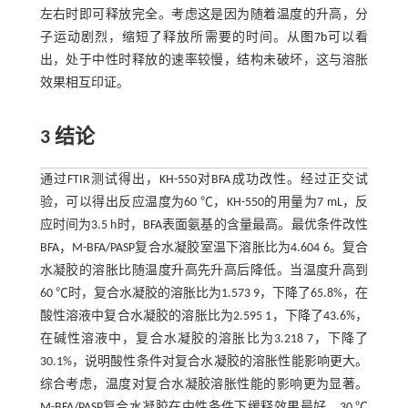
左右时即可释放完全。考虑这是因为随着温度的升高，分
子运动剧烈，缩短了释放所需要的时间。从
图7b
可以看
出，处于中性时释放的速率较慢，结构未破坏，这与溶胀
效果相互印证。
3 结论
通过FTIR测试得出，KH-550对BFA成功改性。经过正交试
验，可以得出反应温度为60 ℃，KH-550的用量为7 mL，反
应时间为3.5 h时，BFA表面氨基的含量最高。最优条件改性
BFA，M-BFA/PASP复合水凝胶室温下溶胀比为4.604 6。复合
水凝胶的溶胀比随温度升高先升高后降低。当温度升高到
60 ℃时，复合水凝胶的溶胀比为1.573 9，下降了65.8%，在
酸性溶液中复合水凝胶的溶胀比为2.595 1，下降了43.6%，
在碱性溶液中，复合水凝胶的溶胀比为3.218 7，下降了
30.1%，说明酸性条件对复合水凝胶的溶胀性能影响更大。
综合考虑，温度对复合水凝胶溶胀性能的影响更为显著。
M-BFA/PASP复合水凝胶在中性条件下缓释效果最好，30 ℃