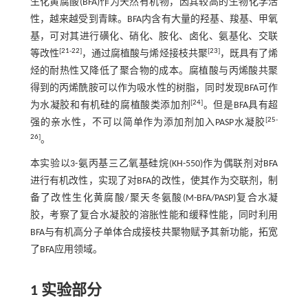
生化黄腐酸(BFA)作为天然有机物，因其较高的生物化学活
性，越来越受到青睐。BFA内含有大量的羟基、羧基、甲氧
基，可对其进行磺化、硝化、胺化、卤化、氨基化、交联
[
21
-
22
]
[
23
]
等改性
，通过腐植酸与烯烃接枝共聚
，既具有了烯
烃的耐热性又降低了聚合物的成本。腐植酸与丙烯酸共聚
得到的丙烯酰胺可以作为吸水性的树脂，同时发现BFA可作
[
24
]
为水凝胶和有机硅的腐植酸类添加剂
。但是BFA具有超
[
25
-
强的亲水性，不可以简单作为添加剂加入PASP水凝胶
26
]
。
本实验以3-氨丙基三乙氧基硅烷(KH-550)作为偶联剂对BFA
进行有机改性，实现了对BFA的改性，使其作为交联剂，制
备了改性生化黄腐酸/聚天冬氨酸(M-BFA/PASP)复合水凝
胶，考察了复合水凝胶的溶胀性能和缓释性能，同时利用
BFA与有机高分子单体合成接枝共聚物赋予其新功能，拓宽
了BFA应用领域。
1 实验部分