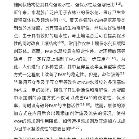
[
1
-
2
]
维网状结构使其具有强吸水性、强保水性及强溶胀比
。
近年来，水凝胶广泛应用于农林业的保水剂、医疗卫生业
[
3
-
5
]
缓释载体以及建筑材料
。聚天冬氨酸(PASP)是氨基酸类
制备的水凝胶，具有较强的生物降解性、环境友好性等特
点，由于具有较好的吸水性，与土壤混合后可在提高保水
[
6
-
9
]
性的同时改良土壤结构
，常用作农林土壤保水剂及缓释
剂载体。然而，PASP水凝胶具有稳定性差、对环境敏感等
[
10
-
12
]
缺点，在一定程度上限制了PASP的进一步应用
。为
此，人们进行了多种尝试，其中互穿型及半互穿型等改性
[
13
-
方式一定程度上改善了PASP的稳定性。但是，赵俭波等
14
]
采用互穿型及半互穿型等改性对PASP水凝胶的多羧基结
构构成一定的破坏，降低了其生物活性和降解性。水凝胶
中添加剂的添加方式不仅可以改善PASP的稳定性、保水
[
15
-
18
]
率，同时没有破坏PASP的生物活性
。然而，原位的添
加方式在应用后会出现添加剂泄露及流失的情况，使得
PASP的添加剂作用降低，如何选择添加剂及其添加方式成
[
19
-
20
]
为目前水凝胶改性的首要目的
。