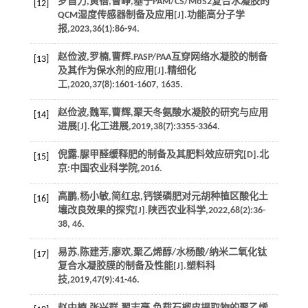
罗自力,黄蓓,曹峥,基于PAM/CS/MoS2复合水凝胶的
[12]
QCM湿度传感器制备及应用[J].
功能高分子学
报
,
2023
,
36
(1):86-94.
赵俭波,罗楠,曹辉.PASP/PAA互穿网络水凝胶的制备
[13]
及其作为保水剂的应用[J].
精细化
工
,
2020
,
37
(8):1601-1607, 1635.
赵俭波,魏军,曹辉,聚天冬氨酸水凝胶的研究与应用
[14]
进展[J].
化工进展
,
2019
,
38
(7):3355-3364.
倪露.脲甲醛缓释肥的制备及其肥料效应研究[D].北
[15]
京:中国农业科学院,
2016
.
高鹏,杨小敏,简红忠,钙镁磷肥对元胡种植区酸化土
[16]
壤改良效果的探究[J].
陕西农业科学
,
2022
,
68
(2):36-
38, 46.
易苏,陈建芳,廖欢,聚乙烯醇/水杨酸/纳米二氧化钛
[17]
复合水凝胶膜的制备及性能[J].
塑料科
技
,
2019
,
47
(9):41-46.