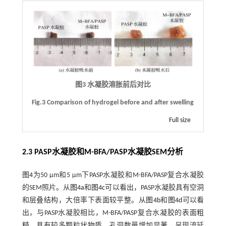
图3 水凝胶溶胀前后对比
Fig.3 Comparison of hydrogel before and after swelling
Full size
2.3 PASP水凝胶和M-BFA/PASP水凝胶SEM分析
图4
为50 μm和5 μm下PASP水凝胶和M-BFA/PASP复合水凝胶
的SEM照片。从
图4a
和
图4c
可以看出，PASP水凝胶具有空洞
和层叠结构，大倍率下表面较平整。从
图4b
和
图4d
可以看
出，与PASP水凝胶相比，M-BFA/PASP复合水凝胶的表面粗
糙，具有较多颗粒状物质，孔洞数量增加显著，呈现流延