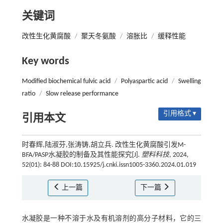
关键词
改性生化黄腐酸
/
聚天冬氨酸
/
溶胀比
/
缓释性能
Key words
Modified biochemical fulvic acid
/
Polyaspartic acid
/
Swelling
ratio
/
Slow release performance
引用格式 ▾
引用本文
时春辉,陆淑芬,张涛铸,胡立兵. 改性生化黄腐酸引发M-
BFA/PASP水凝胶的制备及其性能探究[J].
塑料科技
, 2024,
52(01): 84-88 DOI:10.15925/j.cnki.issn1005-3360.2024.01.019
上一篇
下一篇
水凝胶是一种不溶于水及有机溶剂的高分子材料，它的三