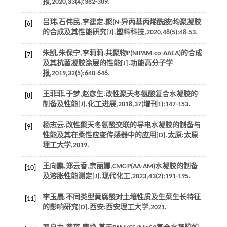
报
,
2020
,
33
(4):382-389.
吕玮,石伟民,李建定.聚(N-异丙基丙烯酰胺)均聚凝胶
[6]
的合成及其性能研究[J].
塑料科技
,
2020
,
48
(5):48-53.
朱凯,朱保宁,李莉莉.共聚物P(NIPAM-co-AAEA)的合成
[7]
及其抗菌凝胶涂层的性能[J].
功能高分子学
报
,
2019
,
32
(5):640-646.
王菲菲,于梦,赵彦生.改性聚天冬氨酸复合水凝胶的
[8]
制备及性能[J].
化工进展
,
2018
,
37
(增刊1):147-153.
杨志云.改性聚天冬氨酸交联的导电水凝胶的制备与
[9]
性能及其在柔性应变传感器中的应用[D].太原:太原
理工大学,
2019
.
王向鹏,郑云香,宗丽娜,CMC-P(AA-AM)水凝胶的制备
[10]
及溶胀性能测定[J].
现代化工
,
2023
,
43
(2):191-195.
李玉晨.不同类型黄腐酸对土壤性质及生菜生长特征
[11]
的影响研究[D].西安:西安理工大学,
2021
.