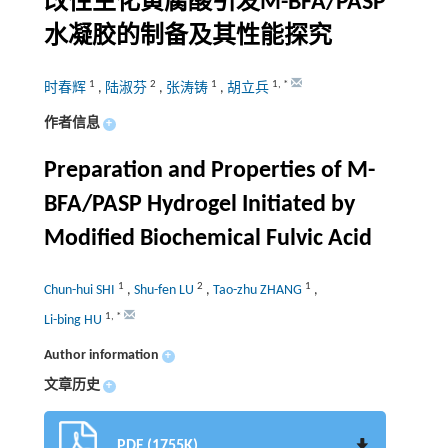
改性生化黄腐酸引发M-BFA/PASP
水凝胶的制备及其性能探究
1
2
1
1
,
*
时春辉
,
陆淑芬
,
张涛铸
,
胡立兵
作者信息
+
Preparation and Properties of M-
BFA/PASP Hydrogel Initiated by
Modified Biochemical Fulvic Acid
1
2
1
Chun-hui SHI
,
Shu-fen LU
,
Tao-zhu ZHANG
,
1
,
*
Li-bing HU
Author information
+
文章历史
+
PDF (1755K)