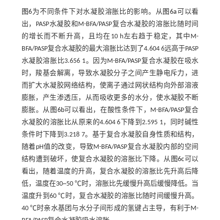
图6
为不同条件下对水凝胶溶胀比的影响。从
图6a
可以看
出，PASP水凝胶和M-BFA/PASP复合水凝胶的溶胀比随时间
的增长而不断升高，且均在10 h左右趋于稳定，其中M-
BFA/PASP复合水凝胶的最大溶胀比达到了4.604 6远高于PASP
水凝胶溶胀比3.656 1。因为M-BFA/PASP复合水凝胶在吸水
时，羧基会解离，导致水凝胶分子之间产生静电斥力，进
而扩大水凝胶网络结构，使离子通过网状结构向外部溶液
膨胀，产生渗透压，从而吸收更多的水分，使水凝胶不断
膨胀。从
图6b
可以看出，在酸性条件下，M-BFA/PASP复合
水凝胶的溶胀比从原来的4.604 6下降到2.595 1，同时碱性
条件时下降到3.218 7。基于复合水凝胶自身性质和结构，
随着pH值的改变，导致M-BFA/PASP复合水凝胶内部的空间
结构遭到破坏，使复合水凝胶的溶胀比下降。从
图6c
可以
看出，随着温度的升高，复合水凝胶的溶胀比先升高后降
低，温度在30~50 ℃时，溶胀比先缓慢升高后缓慢降低。当
温度升到60 ℃时，复合水凝胶的溶胀比随时间缓慢升高。
40 ℃时亲水基团与水分子间形成的氢键占主导，有利于M-