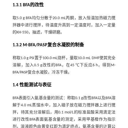
1.3.1 BFA的改性
取5.0 g BFA均匀分散于20.0 mL丙酮，放入恒温加热磁力搅
拌器中进行搅拌，待温度升高到一定温度时，加入一定量
的KH-550，抽滤，干燥研磨。
1.3.2 M-BFA/PASP复合水凝胶的制备
称取1.0 g PSI置于100.0 mL烧杯，量取10.0 mL DMF使其完全
溶解，加入0.5 g改性的BFA，在45 ℃下反应6 h，得到M-
BFA/PASP复合水凝胶，冷冻干燥。
1.4 性能测试与表征
BFA表面引入氨基含量的测试：称取0.1 g改性BFA以及BFA溶
解于4.0 mL蒸馏水中，加入磁子放在磁力搅拌器上进行搅
拌，待其充分溶解后，用0.1 mol/L的标准盐酸采用滴定法
进行改性BFA表面氨基含量的测定，采用甲基橙作为指示
剂，溶液颜色由黄变红即为滴定终点。氨基含量的计算公