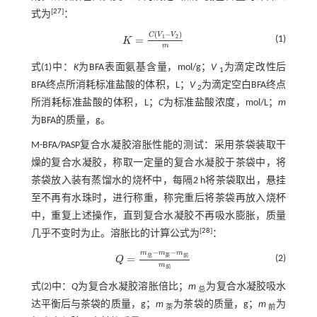
[
27
]
式为
：
(
−
)
C
V
V
1
2
=
(1)
K
K
=
C
(
V
1
-
V
2
)
m
m
式(1)
中：
K
为BFA表面氨基含量，mol/g；
V
为滴定改性后
1
BFA终点所消耗标准盐酸的体积，L；
V
为滴定空白BFA终点
2
所消耗标准盐酸的体积，L；
C
为标准盐酸浓度，mol/L；
m
为BFA的质量，g。
M-BFA/PASP复合水凝胶溶胀性能的测试：采用茶袋装取干
燥的复合水凝胶，称取一定量的复合水凝胶于茶袋中，将
茶袋放入装有蒸馏水的烧杯中，每隔2 h将茶袋取出，悬挂
至不再有水珠时，进行称重，称完重后将茶袋再放入烧杯
中，重复上述操作，直到复合水凝胶不再吸水膨胀，质量
[
28
]
几乎不变时为止。溶胀比的计算公式为
：
−
−
m
m
m
总
茶
前
=
(2)
Q
Q
=
m
总
-
m
茶
-
m
前
m
前
m
前
式(2)
中：
Q
为复合水凝胶溶胀倍比；
m
为复合水凝胶吸水
总
达平衡后与茶袋的质量，g；
m
为茶袋的质量，g；
m
为
茶
前