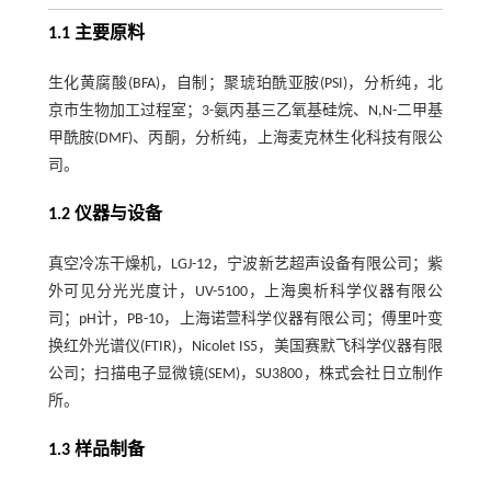
1.1 主要原料
生化黄腐酸(BFA)，自制；聚琥珀酰亚胺(PSI)，分析纯，北
京市生物加工过程室；3-氨丙基三乙氧基硅烷、N,N-二甲基
甲酰胺(DMF)、丙酮，分析纯，上海麦克林生化科技有限公
司。
1.2 仪器与设备
真空冷冻干燥机，LGJ-12，宁波新艺超声设备有限公司；紫
外可见分光光度计，UV-5100，上海奥析科学仪器有限公
司；pH计，PB-10，上海诺萱科学仪器有限公司；傅里叶变
换红外光谱仪(FTIR)，Nicolet IS5，美国赛默飞科学仪器有限
公司；扫描电子显微镜(SEM)，SU3800，株式会社日立制作
所。
1.3 样品制备