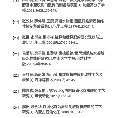
赵中楠,张兴群,翟志毫,负载石榴皮提取物的聚乙烯
[18]
醇基水凝胶伤口敷料的制备与表征[J].
功能高分子学
报
,
2023
,
36
(2):136-145.
张效林,薛伟明,王康,高吸水树脂-醋酸纤维素膜包络
[19]
体控制释放系统[J].
化学工程
,
1997
(4):23-27, 4.
张民,史衍玺,杨守祥,控释和缓释肥的研究现状与进
[20]
展[J].
化肥工业
,
2001
(5):27-30,63-61.
易菊珍,梁子倩,张黎明.腐植酸钠/聚丙烯酰胺水凝胶
[21]
吸水性能的研究[J].
中山大学学报:自然科学
版
,
2007
,
46
(2):36-40.
吴红运,高丽娟,杨小莹,褐煤腐植酸磺化改性工艺及
[22]
表征[J].
洁净煤技术
,
2014
(6):42-45.
陈良森,张双艳,尹应武,SO
法制备磺化腐植酸的工艺
[23]
3
研究[J].
煤炭转化
,
2015
(1):86-90.
解田,段永华.以风化煤为原料制取腐植酸盐的工艺
[24]
研究[J].
内蒙古石油化工
,
2008
,
34
(5):4-6.