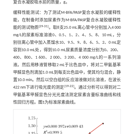
复合水凝胶吸水前的质量，g。
缓释性能测试：为了测试M-BFA/PASP复合水凝胶的缓释性
能，在制备时添加尿素作为M-BFA/PASP复合水凝胶缓释性
[
29
-
31
]
能的测试物质
。取8支25.0 mL离心管中分别加入4 000
mg/L的尿素标准溶液0、0.5、1、2、4、5、8、10 mL，分
别往离心管中加入蒸馏水10、9.5、9、8、6、5、2、0 mL定
容到10.0 mL处，得到10.0 mL尿素质量浓度分别为0、200、
400、800、1 600、2 000、3 200、4 000 mg/L的一系列溶
液。然后用移液管移取2 mL于比色皿中，将对二甲氨基苯
甲醛显色剂滴加1.0 mL到每支比色皿中，使其均匀混合，静
置10.0 min。然后以空白组的反应溶液做对比溶液，在波长
[
19
-
22
]
422 nm下进行吸光度的测定
。通过分析可以得到对二
甲氨基苯甲醛显色分光光度法测定尿素含量标准曲线和线
性回归方程。
图1
为标准尿素曲线。