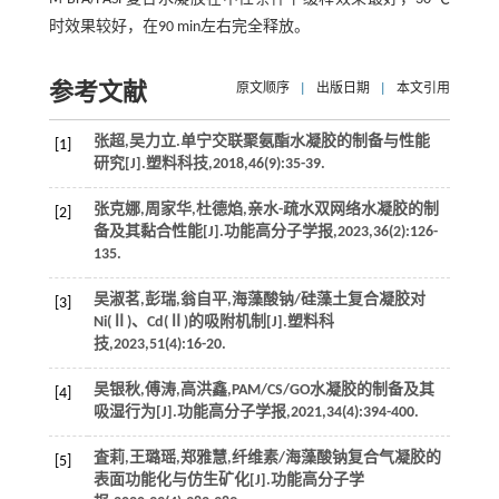
时效果较好，在90 min左右完全释放。
参考文献
原文顺序
|
出版日期
|
本文引用
张超,吴力立.单宁交联聚氨酯水凝胶的制备与性能
[1]
研究[J].
塑料科技
,
2018
,
46
(9):35-39.
张克娜,周家华,杜德焰,亲水-疏水双网络水凝胶的制
[2]
备及其黏合性能[J].
功能高分子学报
,
2023
,
36
(2):126-
135.
吴淑茗,彭瑞,翁自平,海藻酸钠/硅藻土复合凝胶对
[3]
Ni(Ⅱ)、Cd(Ⅱ)的吸附机制[J].
塑料科
技
,
2023
,
51
(4):16-20.
吴银秋,傅涛,高洪鑫,PAM/CS/GO水凝胶的制备及其
[4]
吸湿行为[J].
功能高分子学报
,
2021
,
34
(4):394-400.
査莉,王璐瑶,郑雅慧,纤维素/海藻酸钠复合气凝胶的
[5]
表面功能化与仿生矿化[J].
功能高分子学