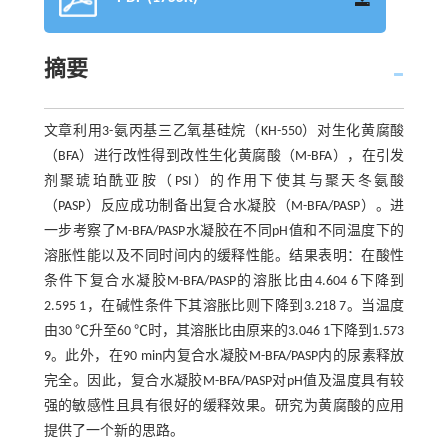
摘要
文章利用3-氨丙基三乙氧基硅烷（KH-550）对生化黄腐酸
（BFA）进行改性得到改性生化黄腐酸（M-BFA），在引发
剂聚琥珀酰亚胺（PSI）的作用下使其与聚天冬氨酸
（PASP）反应成功制备出复合水凝胶（M-BFA/PASP）。进
一步考察了M-BFA/PASP水凝胶在不同pH值和不同温度下的
溶胀性能以及不同时间内的缓释性能。结果表明：在酸性
条件下复合水凝胶M-BFA/PASP的溶胀比由4.604 6下降到
2.595 1，在碱性条件下其溶胀比则下降到3.218 7。当温度
由30 ℃升至60 ℃时，其溶胀比由原来的3.046 1下降到1.573
9。此外，在90 min内复合水凝胶M-BFA/PASP内的尿素释放
完全。因此，复合水凝胶M-BFA/PASP对pH值及温度具有较
强的敏感性且具有很好的缓释效果。研究为黄腐酸的应用
提供了一个新的思路。