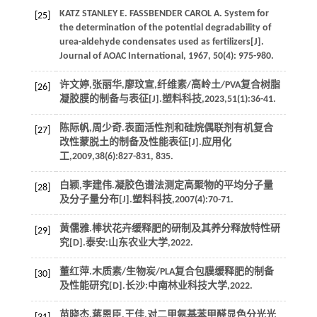
KATZ STANLEY
E
. FASSBENDER CAROL A. System for
[25]
the determination of the potential degradability of
urea-aldehyde condensates used as fertilizers[J].
Journal of AOAC International
,
1967
,
50
(4): 975-980.
许文婷,张丽华,廖玟宣,纤维素/高岭土/PVA复合树脂
[26]
凝胶膜的制备与表征[J].
塑料科技
,
2023
,
51
(1):36-41.
陈际帆,周少奇.表面活性剂和硅烷偶联剂有机复合
[27]
改性蒙脱土的制备及性能表征[J].
应用化
工
,
2009
,
38
(6):827-831, 835.
白颖,李建伟.凝胶色谱法测定高聚物的平均分子量
[28]
及分子量分布[J].
塑料科技
,
2007
(4):70-71.
黄儒雅.棒状花卉缓释肥的研制及其养分释放特性研
[29]
究[D].泰安:山东农业大学,
2022
.
董红萍.木质素/生物炭/PLA复合包膜缓释肥的制备
[30]
及性能研究[D].长沙:中南林业科技大学,
2022
.
苗晓杰,蒋恩臣,王佳,对二甲氨基苯甲醛显色分光光