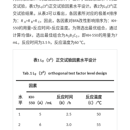
4
4
交试验，
表1
为L
(3
)正交试验因素水平设计。
表2
为L
(3
)正
9
9
交试验结果。从
表2
可以看出，各因素所对应的极差
R
排序
为：
R
>
R
>
R
。因此，各因素对BFA改性影响排序为：KH-
A
B
C
550的用量>反应时间>反应温度。为筛选出最优组合，通过
计算均值
k
，选出最佳组合为A
B
C
，即KH-550的用量为7
3
3
3
mL，反应时间为3.5 h，反应温度为60 ℃。
4
表1 L
（3
）正交试验因素水平设计
9
4
Tab.1 L
（3
）orthogonal test factor level design
9
因素
水
KH-
反应时间
反应温度
平
550（A）/mL
（B）/h
（C）/℃
1
5
2.5
50
2
6
3.0
55