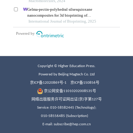
Copyright © Higher Education Press.
Powered by Beijing Magtech Co. Ltd
京ICP备12020869号-1
京ICP备150856号
京公网安备11010202008535号
网络出版服务许可证网出证(京)字第127号
Service: 010-58582445 (Technology);
010-58556485 (Subscription)
E-mail: subscribe@hep.com.cn