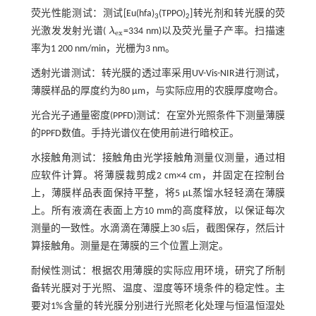
荧光性能测试：测试[Eu(hfa)
(TPPO)
]转光剂和转光膜的荧
3
2
光激发发射光谱(
λ
=334 nm)以及荧光量子产率。扫描速
λ
e
x
e
x
率为1 200 nm/min，光栅为3 nm。
透射光谱测试：转光膜的透过率采用UV-Vis-NIR进行测试，
薄膜样品的厚度约为80 μm，与实际应用的农膜厚度吻合。
光合光子通量密度(PPFD)测试：在室外光照条件下测量薄膜
的PPFD数值。手持光谱仪在使用前进行暗校正。
水接触角测试：接触角由光学接触角测量仪测量，通过相
应软件计算。将薄膜裁剪成2 cm×4 cm，并固定在控制台
上，薄膜样品表面保持平整，将5 μL蒸馏水轻轻滴在薄膜
上。所有液滴在表面上方10 mm的高度释放，以保证每次
测量的一致性。水滴滴在薄膜上30 s后，截图保存，然后计
算接触角。测量是在薄膜的三个位置上测定。
耐候性测试：根据农用薄膜的实际应用环境，研究了所制
备转光膜对于光照、温度、湿度等环境条件的稳定性。主
要对1%含量的转光膜分别进行光照老化处理与恒温恒湿处