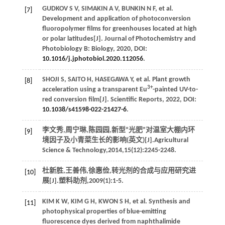
GUDKOV
S V
,
SIMAKIN
A V
,
BUNKIN
N F
, et al.
[7]
Development and application of photoconversion
fluoropolymer films for greenhouses located at high
or polar latitudes[J].
Journal of Photochemistry and
Photobiology B: Biology
,
2020
, DOI:
10.1016/j.jphotobiol.2020.112056
.
SHOJI
S
,
SAITO
H
,
HASEGAWA
Y
, et al. Plant growth
[8]
3+
acceleration using a transparent Eu
-painted UV-to-
red conversion film[J].
Scientific Reports
,
2022
, DOI:
10.1038/s41598-022-21427-6
.
李文秀,周宁琳,陈园园,新型“光肥”对温室大棚内环
[9]
境因子及小青菜生长的影响(英文)[J].
Agricultural
Science & Technology
,
2014
,
15
(12):2245-2248.
杜新胜,王善伟,徐惠俭,转光剂的合成与应用研究进
[10]
展[J].
塑料助剂
,
2009
(1):1-5.
KIM
K W
,
KIM
G H
,
KWON
S H
, et al. Synthesis and
[11]
photophysical properties of blue-emitting
fluorescence dyes derived from naphthalimide