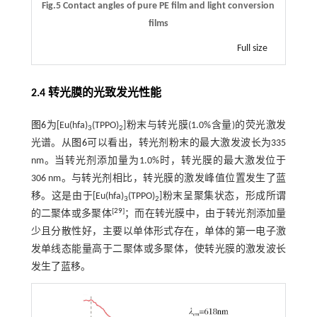
Fig.5 Contact angles of pure PE film and light conversion
films
Full size
2.4 转光膜的光致发光性能
图6
为[Eu(hfa)
(TPPO)
]粉末与转光膜(1.0%含量)的荧光激发
3
2
光谱。从
图6
可以看出，转光剂粉末的最大激发波长为335
nm。当转光剂添加量为1.0%时，转光膜的最大激发位于
306 nm。与转光剂相比，转光膜的激发峰值位置发生了蓝
移。这是由于[Eu(hfa)
(TPPO)
]粉末呈聚集状态，形成所谓
3
2
[
29
]
的二聚体或多聚体
；而在转光膜中，由于转光剂添加量
少且分散性好，主要以单体形式存在，单体的第一电子激
发单线态能量高于二聚体或多聚体，使转光膜的激发波长
发生了蓝移。