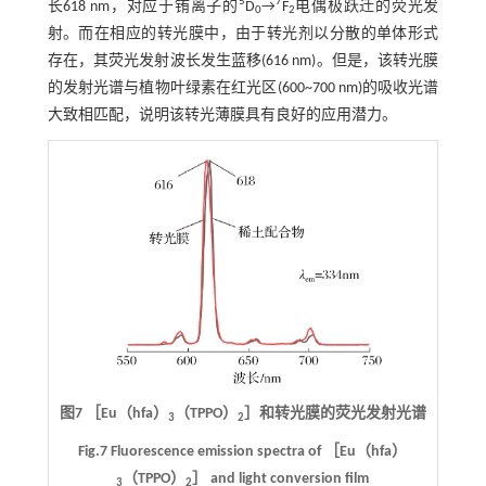
5
7
长618 nm，对应于铕离子的
D
→
F
电偶极跃迁的荧光发
0
2
射。而在相应的转光膜中，由于转光剂以分散的单体形式
存在，其荧光发射波长发生蓝移(616 nm)。但是，该转光膜
的发射光谱与植物叶绿素在红光区(600~700 nm)的吸收光谱
大致相匹配，说明该转光薄膜具有良好的应用潜力。
图7 ［Eu（hfa）
（TPPO）
］和转光膜的荧光发射光谱
3
2
Fig.7 Fluorescence emission spectra of ［Eu（hfa）
（TPPO）
］ and light conversion film
3
2