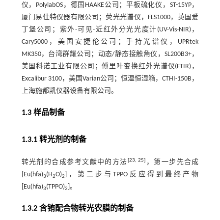
仪，PolylabOS，德国HAAKE公司；平板硫化仪，ST-15YP，
厦门易仕特仪器有限公司；荧光光谱仪，FLS1000，英国爱
丁堡公司；紫外-可见-近红外分光光度计(UV-Vis-NIR)，
Cary5000，美国安捷伦公司；手持光谱仪，UPRtek
MK350，台湾群耀公司；动态/静态接触角仪，SL200B3+，
美国科诺工业有限公司；傅里叶变换红外光谱仪(FTIR)，
Excalibur 3100，美国Varian公司；恒温恒湿箱，CTHI-150B，
上海施都凯仪器设备有限公司。
1.3 样品制备
1.3.1 转光剂的制备
[
23
,
25
]
转光剂的合成参考文献中的方法
，第一步先合成
[Eu(hfa)
(H
O)
]，第二步与TPPO反应得到最终产物
3
2
2
[Eu(hfa)
(TPPO)
]。
3
2
1.3.2 含铕配合物转光农膜的制备