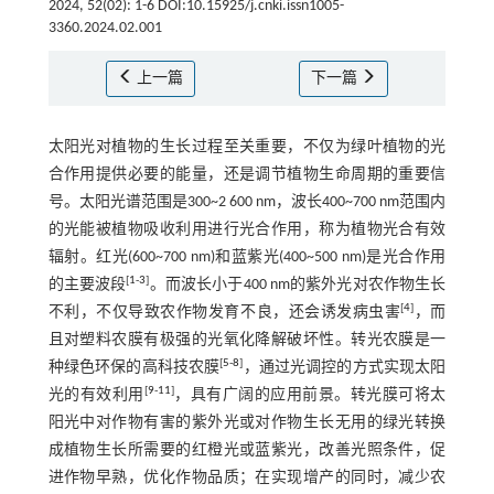
2024, 52(02): 1-6 DOI:10.15925/j.cnki.issn1005-
3360.2024.02.001
上一篇
下一篇
太阳光对植物的生长过程至关重要，不仅为绿叶植物的光
合作用提供必要的能量，还是调节植物生命周期的重要信
号。太阳光谱范围是300~2 600 nm，波长400~700 nm范围内
的光能被植物吸收利用进行光合作用，称为植物光合有效
辐射。红光(600~700 nm)和蓝紫光(400~500 nm)是光合作用
[
1
-
3
]
的主要波段
。而波长小于400 nm的紫外光对农作物生长
[
4
]
不利，不仅导致农作物发育不良，还会诱发病虫害
，而
且对塑料农膜有极强的光氧化降解破坏性。转光农膜是一
[
5
-
8
]
种绿色环保的高科技农膜
，通过光调控的方式实现太阳
[
9
-
11
]
光的有效利用
，具有广阔的应用前景。转光膜可将太
阳光中对作物有害的紫外光或对作物生长无用的绿光转换
成植物生长所需要的红橙光或蓝紫光，改善光照条件，促
进作物早熟，优化作物品质；在实现增产的同时，减少农