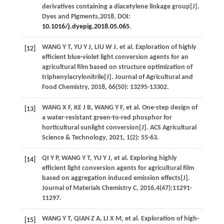
derivatives containing a diacetylene linkage group[J].
Dyes and Pigments
,
2018
, DOI:
10.1016/j.dyepig.2018.05.065
.
WANG
Y T
,
YU
Y J
,
LIU
W J
, et al. Exploration of highly
[12]
efficient blue-violet light conversion agents for an
agricultural film based on structure optimization of
triphenylacrylonitrile[J].
Journal of Agricultural and
Food Chemistry
,
2018
,
66
(50): 13295-13302.
WANG
X F
,
KE
J B
,
WANG
Y F
, et al. One-step design of
[13]
a water-resistant green-to-red phosphor for
horticultural sunlight conversion[J].
ACS Agricultural
Science & Technology
,
2021
,
1
(2): 55-63.
QI
Y P
,
WANG
Y T
,
YU
Y J
, et al. Exploring highly
[14]
efficient light conversion agents for agricultural film
based on aggregation induced emission effects[J].
Journal of Materials Chemistry C
,
2016
,
4
(47):11291-
11297.
WANG
Y T
,
QIAN
Z A
,
LI
X M
, et al. Exploration of high-
[15]