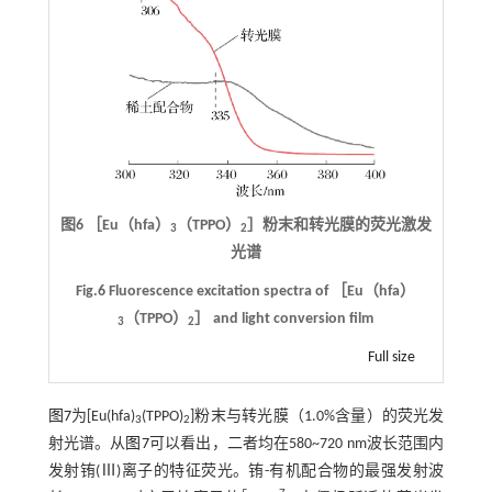
图6 ［Eu（hfa）
（TPPO）
］粉末和转光膜的荧光激发
3
2
光谱
Fig.6 Fluorescence excitation spectra of ［Eu（hfa）
（TPPO）
］ and light conversion film
3
2
Full size
图7
为[Eu(hfa)
(TPPO)
]粉末与转光膜（1.0%含量）的荧光发
3
2
射光谱。从
图7
可以看出，二者均在580~720 nm波长范围内
发射铕(Ⅲ)离子的特征荧光。铕-有机配合物的最强发射波