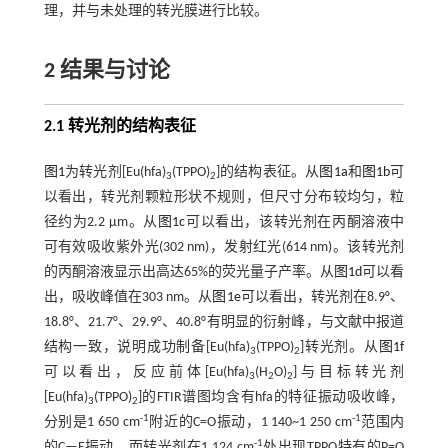
理，并与未处理的转光膜进行比较。
2 结果与讨论
2.1 转光剂的结构表征
图1
为转光剂[Eu(hfa)
(TPPO)
]的结构表征。从
图1a
和
图1b
可
3
2
以看出，转光剂颗粒形状不规则，但尺寸分布较均匀，粒
径约为2.2 μm。从
图1c
可以看出，该转光剂在丙酮溶液中
可有效吸收紫外光(302 nm)，发射红光(614 nm)。该转光剂
的丙酮溶液显示出高达65%的荧光量子产率。从
图1d
可以看
出，吸收峰值在303 nm。从
图1e
可以看出，转光剂在8.9°、
18.8°、21.7°、29.9°、40.8°有明显的衍射峰，与文献中报道
结构一致，说明成功制备[Eu(hfa)
(TPPO)
]转光剂。从
图1f
3
2
可以看出，反应前体[Eu(hfa)
(H
O)
]与目标转光剂
3
2
2
[Eu(hfa)
(TPPO)
]的FTIR谱图均含有hfa的特征振动吸收峰，
3
2
-1
-1
分别是1 650 cm
附近的C=O振动，1 140~1 250 cm
范围内
-1
的C—F振动。而转光剂在1 124 cm
处出现TPPO特有的P=O