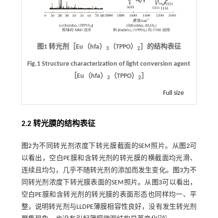
图1 转光剂［Eu（hfa）
（TPPO）
］的结构表征
3
2
Fig.1 Structure characterization of light conversion agent
［Eu（hfa）
（TPPO）
］
3
2
Full size
2.2 转光膜的结构表征
图2
为不同转光剂浓度下转光膜截面的SEM照片。从
图2
可
以看出，空白PE膜和含转光剂的转光膜的横截面均光滑、
连续且均匀，几乎不随转光剂的添加而发生变化。
图3
为不
同转光剂浓度下转光膜表面的SEM照片。从
图3
可以看出，
空白PE膜和含转光剂的转光膜的表面形态也同样均一、平
整，说明转光剂与LLDPE薄膜相容性良好，没有发生转光剂
[
26
]