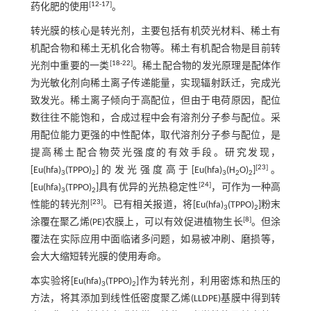
[
12
-
17
]
药化肥的使用
。
转光膜的核心是转光剂，主要包括有机荧光材料、稀土有
机配合物和稀土无机化合物等。稀土有机配合物是目前转
[
18
-
22
]
光剂中重要的一类
。稀土配合物的发光原理是配体作
为光敏化剂向稀土离子传递能量，实现辐射跃迁，完成光
致发光。稀土离子倾向于高配位，但由于电荷原因，配位
数往往不能饱和，合成过程中会有溶剂分子参与配位。采
用配位能力更强的中性配体，取代溶剂分子参与配位，是
提高稀土配合物荧光强度的有效手段。研究发现，
[
23
]
[Eu(hfa)
(TPPO)
]的发光强度高于[Eu(hfa)
(H
O)
]
。
3
2
3
2
2
[
24
]
[Eu(hfa)
(TPPO)
]具有优异的光热稳定性
，可作为一种高
3
2
[
23
]
性能的转光剂
。已有相关报道，将[Eu(hfa)
(TPPO)
]粉末
3
2
[
8
]
涂覆在聚乙烯(PE)农膜上，可以有效促进植物生长
。但涂
覆法在实际应用中面临诸多问题，如易被冲刷、磨损等，
会大大缩短转光膜的使用寿命。
本实验将[Eu(hfa)
(TPPO)
]作为转光剂，利用密炼和热压的
3
2
方法，将其添加到线性低密度聚乙烯(LLDPE)基膜中得到转