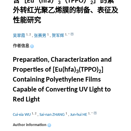
含［Eu（hfa）
（TPPO）
］的紫
3
2
外转红光聚乙烯膜的制备、表征及
性能研究
1
,
2
1
1
,
*
吴翠霞
,
张赛男
,
贺军辉
作者信息
+
Preparation, Characterization and
Properties of [Eu(hfa)
(TPPO)
]
3
2
Containing Polyethylene Films
Capable of Converting UV Light to
Red Light
1
,
2
1
1
,
*
Cui-xia WU
,
Sai-nan ZHANG
,
Jun-hui HE
Author information
+