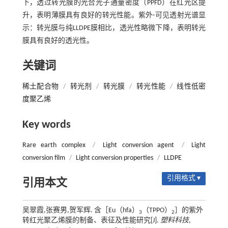
下，透过转光膜的光合光子通量密度（PPFD）在红光区提
升，表明薄膜具有良好的转光性能。紫外-可见透射光谱显
示：转光膜与纯LLDPE膜相比，透光性略微下降，表明转光
膜具有良好的透光性。
关键词
稀土配合物
/
转光剂
/
转光膜
/
转光性能
/
线性低密
度聚乙烯
Key words
Rare earth complex
/
Light conversion agent
/
Light
conversion film
/
Light conversion properties
/
LLDPE
引用格式 ▾
引用本文
吴翠霞,张赛男,贺军辉. 含［Eu（hfa）
（TPPO）
］的紫外
3
2
转红光聚乙烯膜的制备、表征及性能研究[J].
塑料科技
,