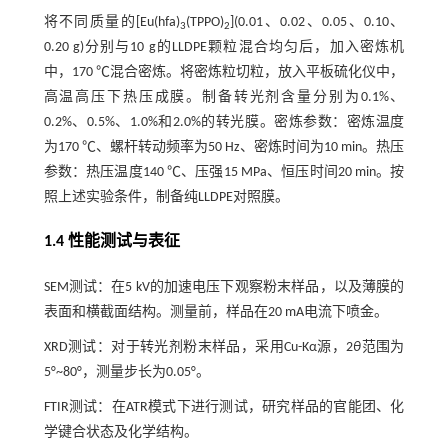
将不同质量的[Eu(hfa)
(TPPO)
](0.01、0.02、0.05、0.10、
3
2
0.20 g)分别与10 g的LLDPE颗粒混合均匀后，加入密炼机
中，170 ℃混合密炼。将密炼粒切粒，放入平板硫化仪中，
高温高压下热压成膜。制备转光剂含量分别为0.1%、
0.2%、0.5%、1.0%和2.0%的转光膜。密炼参数：密炼温度
为170 ℃、螺杆转动频率为50 Hz、密炼时间为10 min。热压
参数：热压温度140 ℃、压强15 MPa、恒压时间20 min。按
照上述实验条件，制备纯LLDPE对照膜。
1.4 性能测试与表征
SEM测试：在5 kV的加速电压下观察粉末样品，以及薄膜的
表面和横截面结构。测量前，样品在20 mA电流下喷金。
XRD测试：对于转光剂粉末样品，采用Cu-Kα源，2
θ
范围为
5°~80°，测量步长为0.05°。
FTIR测试：在ATR模式下进行测试，研究样品的官能团、化
学键合状态及化学结构。