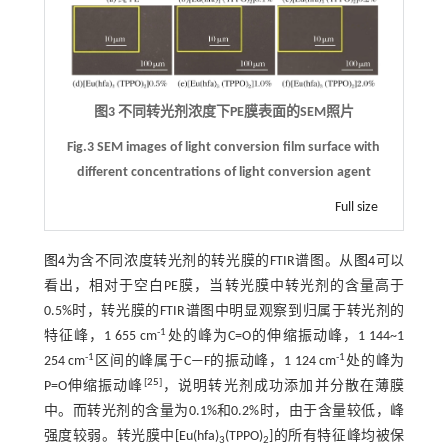
图3 不同转光剂浓度下PE膜表面的SEM照片
Fig.3 SEM images of light conversion film surface with
different concentrations of light conversion agent
Full size
图4
为含不同浓度转光剂的转光膜的FTIR谱图。从
图4
可以
看出，相对于空白PE膜，当转光膜中转光剂的含量高于
0.5%时，转光膜的FTIR谱图中明显观察到归属于转光剂的
-1
特征峰，1 655 cm
处的峰为C=O的伸缩振动峰，1 144~1
-1
-1
254 cm
区间的峰属于C—F的振动峰，1 124 cm
处的峰为
[
25
]
P=O伸缩振动峰
，说明转光剂成功添加并分散在薄膜
中。而转光剂的含量为0.1%和0.2%时，由于含量较低，峰
强度较弱。转光膜中[Eu(hfa)
(TPPO)
]的所有特征峰均被保
3
2