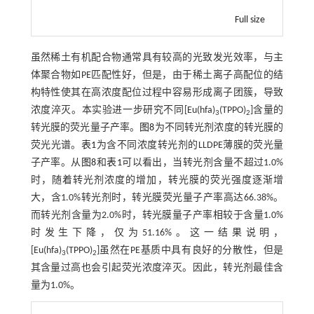
Full size
虽然稀土有机配合物通常具有较高的光致发光效率，与主
体聚合物如PE匹配性好，但是，由于稀土离子高配位的结
构特性使其在高浓度配位过程中容易形成离子团簇，导致
浓度淬灭。本实验进一步研究不同[Eu(hfa)
(TPPO)
]含量的
3
2
转光膜的荧光量子产率。
图8
为不同转光剂浓度的转光膜的
荧光光谱。
表1
为含不同浓度转光剂的LLDPE薄膜的荧光量
子产率。从
图8
和
表1
可以看出，当转光剂含量不超过1.0%
时，随着转光剂浓度的增加，转光膜的荧光强度逐渐增
大，含1.0%转光剂时，转光膜荧光量子产率高达66.38%。
而转光剂含量为2.0%时，转光膜量子产率相较于含量1.0%
时发生下降，仅为51.16%。这一结果说明，
[Eu(hfa)
(TPPO)
]虽然在PE基质中具有良好的分散性，但是
3
2
其含量过高也会引起荧光浓度淬灭。因此，转光剂最佳含
量为1.0%。