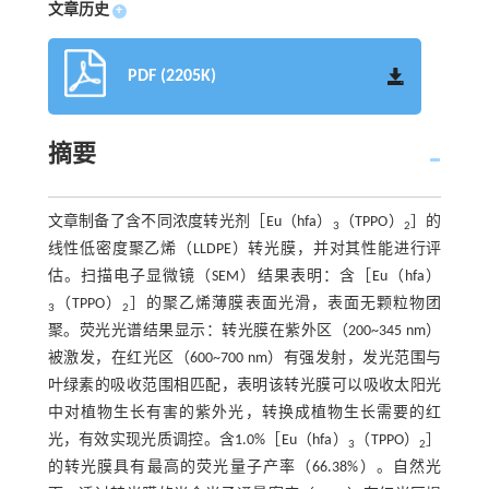
文章历史
+
PDF (2205K)
摘要
文章制备了含不同浓度转光剂［Eu（hfa）
（TPPO）
］的
3
2
线性低密度聚乙烯（LLDPE）转光膜，并对其性能进行评
估。扫描电子显微镜（SEM）结果表明：含［Eu（hfa）
（TPPO）
］的聚乙烯薄膜表面光滑，表面无颗粒物团
3
2
聚。荧光光谱结果显示：转光膜在紫外区（200~345 nm）
被激发，在红光区（600~700 nm）有强发射，发光范围与
叶绿素的吸收范围相匹配，表明该转光膜可以吸收太阳光
中对植物生长有害的紫外光，转换成植物生长需要的红
光，有效实现光质调控。含1.0%［Eu（hfa）
（TPPO）
］
3
2
的转光膜具有最高的荧光量子产率（66.38%）。自然光