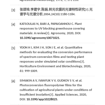
Agricultural Meteorology
,
1972
,
9
, 191-216.
张颂培,李建宇,陈娟,转光农膜的光谱特性研究[J].
光
[3]
谱学与光谱分析
,
2004
,
24
(10):1180-1184.
KATSOULAS
N
,
BARI
A
,
PAPAIOANNOU
C
. Plant
[4]
responses to UV blocking greenhouse covering
materials: A review[J].
Agronomy
,
2020
, DOI:
10.3390/agronomy10071021
.
YOON
H I
,
KIM
J H
,
SON
J E
, et al. Quantitative
[5]
methods for evaluating the conversion performance
of spectrum conversion films and testing plant
responses under simulated solar conditions[J].
Horticulture Environment and Biotechnology
,
2020
,
61
: 999-1009.
SIMAKIN
A V
,
IVANYUK
V V
,
GUDKOV
S V
, et al.
[6]
Photoconversion fluoropolymer films for the
cultivation of agricultural plants under conditions of
insufficient insolation[J].
Applied Sciences
,
2020
,
DOI:
10.3390/app10228025
.