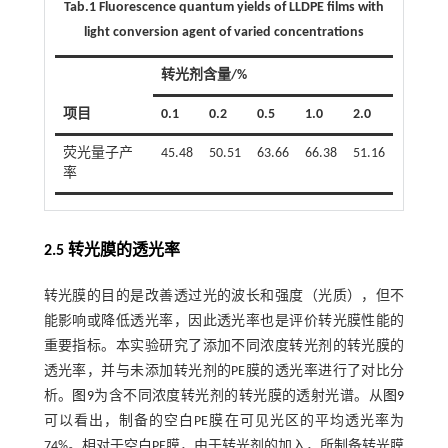
Tab.1 Fluorescence quantum yields of LLDPE films with
light conversion agent of varied concentrations
转光剂含量/%
项目
0.1
0.2
0.5
1.0
2.0
荧光量子产
45.48
50.51
63.66
66.38
51.16
率
2.5 转光膜的透光率
转光膜的目的是改善透过光的波长和强度（光质），但不
能影响或降低透光率，因此透光率也是评价转光膜性能的
重要指标。本实验研究了添加不同浓度转光剂的转光膜的
透光率，并与未添加转光剂的PE膜的透光率进行了对比分
析。
图9
为含不同浓度转光剂的转光膜的透射光谱。从
图9
可以看出，制备的空白PE膜在可见光区的平均透光率为
74%。相对于空白PE膜，由于转光剂的加入，所制备转光膜