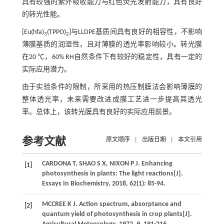
具有较强的紫外吸收能力与红色荧光发射能力，具有良好
的转光性能。
[Eu(hfa)
(TPPO)
]与LLDPE基质间具有良好的相容性，不影响
3
2
薄膜基质的润湿性，且对薄膜的透光率影响较小。转光膜
在20 ℃，60% RH自然条件下有较好的稳定性，具有一定的
实际应用潜力。
由于实验条件的限制，所采用的热压制膜法会影响薄膜的
整体透光率，未来需要改进成膜工艺进一步提高其透光
率。总体上，该转光膜具有良好的实际应用前景。
参考文献
原文顺序
|
出版日期
|
本文引用
CARDONA
T
,
SHAO
S X
,
NIXON
P J
. Enhancing
[1]
photosynthesis in plants: The light reactions[J].
Essays In Biochemistry
,
2018
,
62
(1): 85-94.
MCCREE
K J
. Action spectrum, absorptance and
[2]
quantum yield of photosynthesis in crop plants[J].