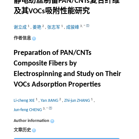
静电纺丝制备PAN/CNTs复合纤维
及其VOCs吸附性能研究
1
2
1
3
,
*
谢立成
,
姜艳
,
张志军
,
成骏峰
作者信息
+
Preparation of PAN/CNTs
Composite Fibers by
Electrospinning and Study on Their
VOCs Adsorption Properties
1
2
1
Li-cheng XIE
,
Yan JIANG
,
Zhi-jun ZHANG
,
3
,
*
Jun-feng CHENG
Author information
+
文章历史
+