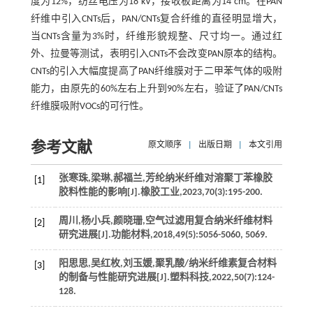
度为12%，纺丝电压为18 kV，接收板距离为14 cm。在PAN
纤维中引入CNTs后，PAN/CNTs复合纤维的直径明显增大，
当CNTs含量为3%时，纤维形貌规整、尺寸均一。通过红
外、拉曼等测试，表明引入CNTs不会改变PAN原本的结构。
CNTs的引入大幅度提高了PAN纤维膜对于二甲苯气体的吸附
能力，由原先的60%左右上升到90%左右，验证了PAN/CNTs
纤维膜吸附VOCs的可行性。
参考文献
原文顺序
|
出版日期
|
本文引用
张寒珠,梁琳,郝福兰,芳纶纳米纤维对溶聚丁苯橡胶
[1]
胶料性能的影响[J].
橡胶工业
,
2023
,
70
(3):195-200.
周川,杨小兵,颜晓珊,空气过滤用复合纳米纤维材料
[2]
研究进展[J].
功能材料
,
2018
,
49
(5):5056-5060, 5069.
阳思思,吴红枚,刘玉媛,聚乳酸/纳米纤维素复合材料
[3]
的制备与性能研究进展[J].
塑料科技
,
2022
,
50
(7):124-
128.