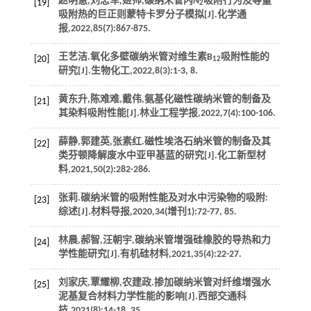
赵明慧,刘忠军,姬帅,碳纳米管内N
吸附行为及等量
[19]
2
吸附热的巨正则蒙特卡罗分子模拟[J].
化学通
报
,
2022
,
85
(7):867-875.
王艺洁.氧化多壁碳纳米管对维生素B
吸附性能的
[20]
12
研究[J].
生物化工
,
2022
,
8
(3):1-3, 8.
黄东升,陈难难,戴伟,氨基化磁性碳纳米管的制备及
[21]
其染料吸附性能[J].
林业工程学报
,
2022
,
7
(4):100-106.
薛静,郭建英,张素红.磁性埃洛石纳米管的制备及其
[22]
类芬顿降解废水中亚甲基蓝的研究[J].
化工新型材
料
,
2021
,
50
(2):282-286.
张莉.碳纳米管的吸附性能及对水中污染物的吸附:
[23]
综述[J].
材料导报
,
2020
,
34
(增刊1):72-77, 85.
林晨,郝智,汪朝宇,碳纳米管增强硅橡胶的导热和力
[24]
学性能研究[J].
有机硅材料
,
2021
,
35
(4):22-27.
刘家庆,覃耀柳,农建政.掺加碳纳米管对纤维增强水
[25]
泥基复合材料力学性能的影响[J].
西部交通科
技
,
2021
(8):14-18, 35.