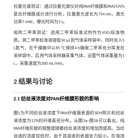
拉曼光谱测试：通过拉曼光谱仪对纯PAN纤维膜和PAN/CNTs
复合纤维膜成分进行分析。拉曼激光波长为754 nm，激光
功率7 mW，曝光时间为3 s。
吸附二甲苯测试：选用二甲苯标准试剂作为VOCs标准物
质。将二甲苯标准液提取30 μL到气体采样袋中，同时充入5
L氮气，在干燥箱中以85 ℃保持4 h确保二甲苯充分挥发在
采样袋中，后用气体采样器采集气体，设置气体采集量为1
L，采集速度为300 mL/min。
2 结果与讨论
2.1 纺丝液浓度对PAN纤维膜形貌的影响
图1
为不同纺丝液浓度下PAN纤维膜表面的SEM照片和纺丝
液浓度为12%的纤维直径分布。从
图1a
~
图1b
可以看出，纯
PAN纤维形貌的规整度随着纺丝液浓度的增加而提高。当纺
丝液的浓度较低时，由于其溶液的表面张力较小，在电场