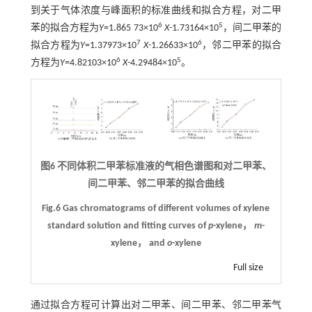
到关于气体浓度与峰面积的标准曲线和拟合方程，对二甲
6
5
苯的拟合方程为
Y
=1.865 73×10
X
-1.73164×10
，间二甲苯的
7
6
拟合方程为
Y
=1.37973×10
X
-1.26633×10
，邻二甲苯的拟合
6
5
方程为
Y
=4.82103×10
X
-4.29484×10
。
图6 不同体积二甲苯标准液的气相色谱图和对二甲苯、
间二甲苯、邻二甲苯的拟合曲线
Fig.6 Gas chromatograms of different volumes of xylene
standard solution and fitting curves of
p
-xylene，
m
-
xylene， and
o
-xylene
Full size
通过拟合方程可计算出对二甲苯、间二甲苯、邻二甲苯气