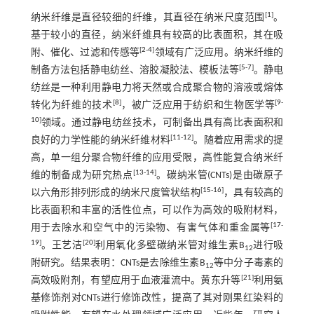
[
1
]
纳米纤维是直径较细的纤维，其直径在纳米尺度范围
。
基于较小的直径，纳米纤维具有较高的比表面积，其在吸
[
2
-
4
]
附、催化、过滤和传感等
领域有广泛应用。纳米纤维的
[
5
-
7
]
制备方法包括静电纺丝、溶胶凝胶法、模板法等
。静电
纺丝是一种利用静电力将天然或合成聚合物的溶液或熔体
[
8
]
[
9
-
转化为纤维的技术
，被广泛应用于纺织和生物医学等
10
]
领域。通过静电纺丝技术，可制备出具有高比表面积和
[
11
-
12
]
良好的力学性能的纳米纤维材料
。随着应用需求的提
高，单一组分聚合物纤维的应用受限，高性能复合纳米纤
[
13
-
14
]
维的制备成为研究热点
。碳纳米管(CNTs)是由碳原子
[
15
-
16
]
以六角形排列形成的纳米尺度管状结构
，具有较高的
比表面积和丰富的活性位点，可以作为高效的吸附材料，
[
17
-
用于去除水和空气中的污染物、有害气体和重金属等
19
]
[
20
]
。王艺洁
利用氧化多壁碳纳米管对维生素B
进行吸
12
附研究。结果表明：CNTs是去除维生素B
等中分子毒素的
12
[
21
]
高效吸附剂，有望应用于血液灌流中。黄东升等
利用氨
基修饰剂对CNTs进行修饰改性，提高了其对刚果红染料的