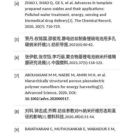
ZHAO
J
,
SHAO
Q
,
GE
S
, et al. Advances in template
[4]
prepared nano‐oxides and their applications:
Polluted water treatment, energy, sensing and
biomedical drug delivery[J].
The Chemical Record
,
2020
,
20
(7): 710-729.
贺丹,权铭国,邵俊淞,静电纺丝制备锂硫电池用多孔
[5]
碳纳米纤维[J].
纺织导报
,
2023
(4):60-62.
张伊航,张世钰,李巧丽,聚合物基锂电池纳米纤维隔
[6]
膜研究进展[J].
中国塑料
,
2023
,
37
(5):116-122.
ABOLHASANI
M M
,
NAEBE
M
,
AMIRI
M H
, et al.
[7]
Hierarchically structured porous piezoelectric
polymer nanofibers for energy harvesting[J].
Advanced Science
,
2020
, DOI:
10.1002/advs.202000517
.
刘科,钟志成,乔辉.纺丝参数对PS纳米纤维形态和直
[8]
径的影响[J].
塑料科技
,
2020
,
48
(4):51-54.
BAVATHARANI
C
,
MUTHUSANKAR
E
,
WABAIDUR
S M
,
[9]