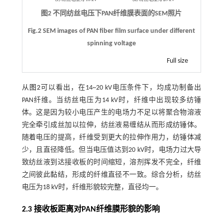
图2 不同纺丝电压下PAN纤维膜表面的SEM照片
Fig.2 SEM images of PAN fiber film surface under different
spinning voltage
Full size
从
图2
可以看出，在14~20 kV电压条件下，均成功制备出
PAN纤维。当纺丝电压为14 kV时，纤维中出现较多纺锤
体。这是因为较小电压产生的电场力不足以将聚合物溶液
完全牵引成丝加以拉伸，纺丝液易缠结从而形成纺锤体。
随着电压的提高，纤维受到更大的拉伸作用力，纺锤体减
少，且直径降低。但当电压值达到20 kV时，电场力过大导
致纺丝液到达接收板的时间缩短，溶剂挥发不完全，纤维
之间彼此黏结，形成的纤维直径不一致。综合分析，纺丝
电压为18 kV时，纤维形貌较完整，直径均一。
2.3 接收板距离对PAN纤维膜形貌的影响