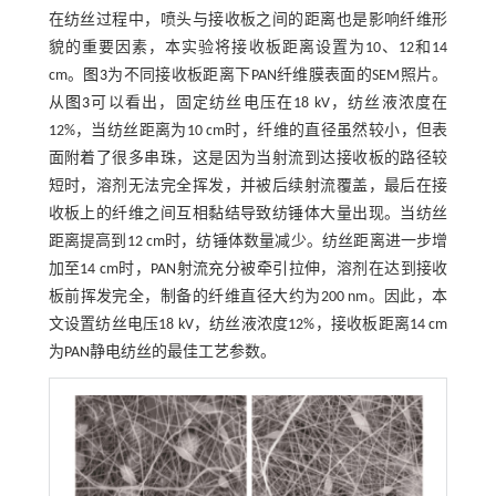
在纺丝过程中，喷头与接收板之间的距离也是影响纤维形
貌的重要因素，本实验将接收板距离设置为10、12和14
cm。
图3
为不同接收板距离下PAN纤维膜表面的SEM照片。
从
图3
可以看出，固定纺丝电压在18 kV，纺丝液浓度在
12%，当纺丝距离为10 cm时，纤维的直径虽然较小，但表
面附着了很多串珠，这是因为当射流到达接收板的路径较
短时，溶剂无法完全挥发，并被后续射流覆盖，最后在接
收板上的纤维之间互相黏结导致纺锤体大量出现。当纺丝
距离提高到12 cm时，纺锤体数量减少。纺丝距离进一步增
加至14 cm时，PAN射流充分被牵引拉伸，溶剂在达到接收
板前挥发完全，制备的纤维直径大约为200 nm。因此，本
文设置纺丝电压18 kV，纺丝液浓度12%，接收板距离14 cm
为PAN静电纺丝的最佳工艺参数。