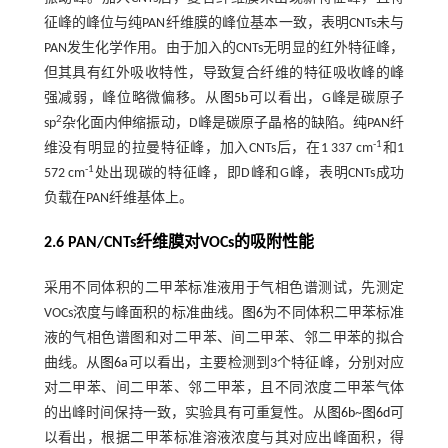
征峰的峰位与纯PAN纤维膜的峰位基本一致，表明CNTs未与
PAN发生化学作用。由于加入的CNTs无明显的红外特征峰，
但其具有红外吸收特性，导致复合纤维的特征吸收峰的峰
强减弱，峰位略微偏移。从
图5b
可以看出，G峰是碳原子
2
sp
杂化面内伸缩振动，D峰是碳原子晶格的缺陷。纯PAN纤
-1
维没有明显的拉曼特征峰，加入CNTs后，在1 337 cm
和1
-1
572 cm
处出现碳的特征峰，即D峰和G峰，表明CNTs成功
负载在PAN纤维基体上。
2.6 PAN/CNTs纤维膜对VOCs的吸附性能
采用不同体积的二甲苯标准液用于气相色谱测试，先测定
VOCs浓度与峰面积的标准曲线。
图6
为不同体积二甲苯标准
液的气相色谱图和对二甲苯、间二甲苯、邻二甲苯的拟合
曲线。从
图6a
可以看出，主要检测到3个特征峰，分别对应
对二甲苯、间二甲苯、邻二甲苯，且不同浓度二甲苯气体
的出峰时间保持一致，实验具有可重复性。从
图6b
~
图6d
可
以看出，根据二甲苯标准溶液浓度与其对应出峰面积，得