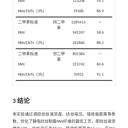
PAN
123208
59.1
PAN/CNTs（3%）
39368
86.9
二甲苯标液
间二甲
2285413
—
苯
PAN
945397
58.6
PAN/CNTs（3%）
261846
88.5
二甲苯标液
邻二甲
801384
—
苯
PAN
315742
60.6
PAN/CNTs（3%）
70952
91.1
3 结论
本实验通过调控纺丝液浓度、纺丝电压、接收板距离等参
数，优化了静电纺丝制备PAN纤维的最佳工艺，即纺丝液浓