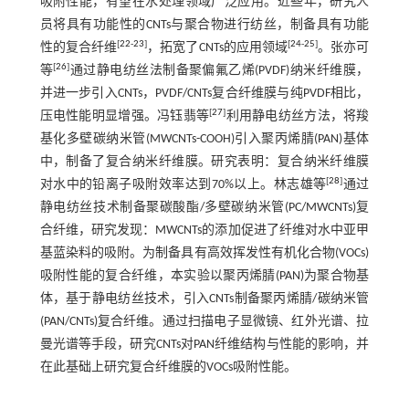
吸附性能，有望在水处理领域广泛应用。近些年，研究人
员将具有功能性的CNTs与聚合物进行纺丝，制备具有功能
[
22
-
23
]
[
24
-
25
]
性的复合纤维
，拓宽了CNTs的应用领域
。张亦可
[
26
]
等
通过静电纺丝法制备聚偏氟乙烯(PVDF)纳米纤维膜，
并进一步引入CNTs，PVDF/CNTs复合纤维膜与纯PVDF相比，
[
27
]
压电性能明显增强。冯钰翡等
利用静电纺丝方法，将羧
基化多壁碳纳米管(MWCNTs-COOH)引入聚丙烯腈(PAN)基体
中，制备了复合纳米纤维膜。研究表明：复合纳米纤维膜
[
28
]
对水中的铅离子吸附效率达到70%以上。林志雄等
通过
静电纺丝技术制备聚碳酸酯/多壁碳纳米管(PC/MWCNTs)复
合纤维，研究发现：MWCNTs的添加促进了纤维对水中亚甲
基蓝染料的吸附。为制备具有高效挥发性有机化合物(VOCs)
吸附性能的复合纤维，本实验以聚丙烯腈(PAN)为聚合物基
体，基于静电纺丝技术，引入CNTs制备聚丙烯腈/碳纳米管
(PAN/CNTs)复合纤维。通过扫描电子显微镜、红外光谱、拉
曼光谱等手段，研究CNTs对PAN纤维结构与性能的影响，并
在此基础上研究复合纤维膜的VOCs吸附性能。