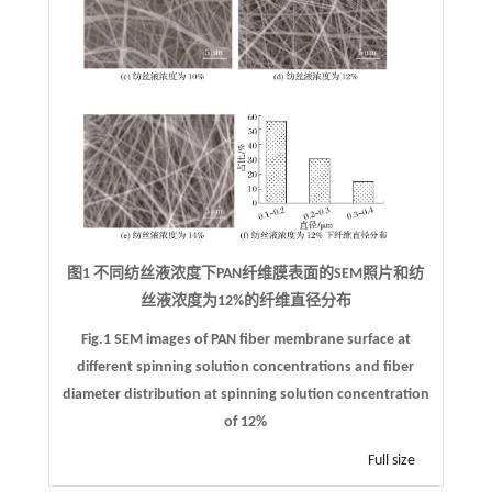
图1 不同纺丝液浓度下PAN纤维膜表面的SEM照片和纺
丝液浓度为12%的纤维直径分布
Fig.1 SEM images of PAN fiber membrane surface at
different spinning solution concentrations and fiber
diameter distribution at spinning solution concentration
of 12%
Full size