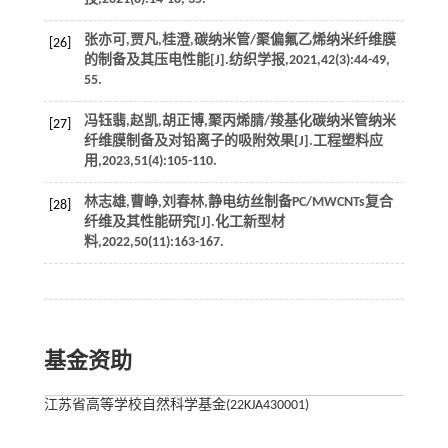
张亦可,贾凡,桂澄,碳纳米管/聚偏氟乙烯纳米纤维膜
[26]
的制备及其压电性能[J].
纺织学报
,
2021
,
42
(3):44-49,
55.
冯钰翡,赵凯,胡正博,聚丙烯腈/羧基化碳纳米管纳米
[27]
纤维膜制备及对铅离子的吸附效果[J].
工程塑料应
用
,
2023
,
51
(4):105-110.
林志雄,曹峥,刘春林,静电纺丝制备PC/MWCNTs复合
[28]
纤维及其性能研究[J].
化工新型材
料
,
2022
,
50
(11):163-167.
基金资助
江苏省高等学校自然科学基金(22KJA430001)