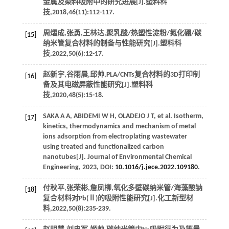
金属及染料吸附中的研究进展[J].
塑料科
技
,
2018
,
46
(11):112-117.
周熠成,张勇,王林达,聚乳酸/热塑性淀粉/氮化硼/碳
[15]
纳米管复合材料的制备与性能研究[J].
塑料科
技
,
2022
,
50
(6):12-17.
赵新宇,谷雨晨,邱帅,PLA/CNTs复合材料的3D打印制
[16]
备及其电磁屏蔽性能研究[J].
塑料科
技
,
2020
,
48
(5):15-18.
SAKA
A A
,
ABIDEMI
W H
,
OLADEJO
J T
, et al. Isotherm,
[17]
kinetics, thermodynamics and mechanism of metal
ions adsorption from electroplating wastewater
using treated and functionalized carbon
nanotubes[J].
Journal of Environmental Chemical
Engineering
,
2023
, DOI:
10.1016/j.jece.2022.109180
.
付秋平,张荣彬,詹凤柳,氧化多壁碳纳米管/海藻酸钠
[18]
复合材料对Pb(Ⅱ)的吸附性能研究[J].
化工新型材
料
,
2022
,
50
(8):235-239.