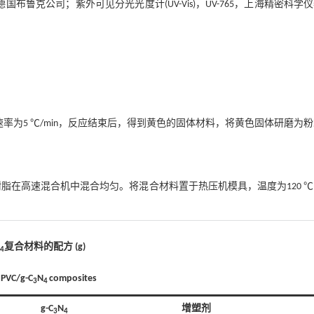
D8，德国布鲁克公司；紫外可见分光光度计(UV-Vis)，UV-765，上海精密科学
升温速率为5 ℃/min，反应结束后，得到黄色的固体材料，将黄色固体研磨为
 PVC树脂在高速混合机中混合均匀。将混合材料置于热压机模具，温度为120 
N
复合材料的配方 (g)
4
 PVC/g-C
N
composites
3
4
g-C
N
增塑剂
3
4