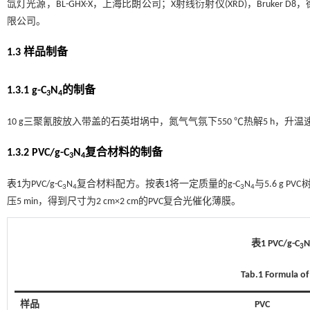
氙灯光源，BL-GHX-X，上海比朗公司；X射线衍射仪(XRD)，Bruker 
限公司。
1.3 样品制备
1.3.1 g-C
N
的制备
3
4
10 g三聚氰胺放入带盖的石英坩埚中，氮气气氛下550 ℃热解5 h，
1.3.2 PVC/g-C
N
复合材料的制备
3
4
表1
为PVC/g-C
N
复合材料配方。按
表1
将一定质量的g-C
N
与5.6 g
3
4
3
4
压5 min，得到尺寸为2 cm×2 cm的PVC复合光催化薄膜。
表1 PVC/g-C
3
Tab.1 Formula of
样品
PVC