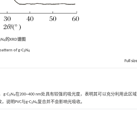
N
的XRD谱图
3
4
pattern of g-C
N
3
4
Full siz
g-C
N
在200~400 nm处具有较强的吸光度，表明其可以充分利用此区
3
4
，说明PVC与g-C
N
复合并不会影响光吸收。
3
4