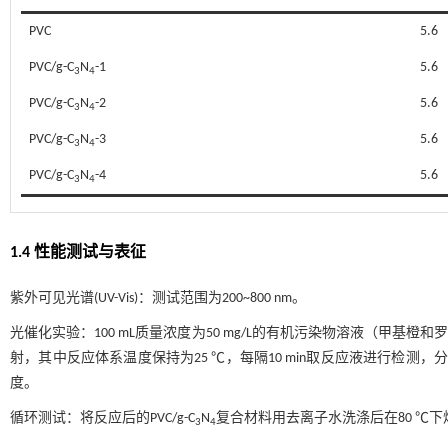
PVC
5.6
PVC/g-C
N
-1
5.6
3
4
PVC/g-C
N
-2
5.6
3
4
PVC/g-C
N
-3
5.6
3
4
PVC/g-C
N
-4
5.6
3
4
1.4 性能测试与表征
紫外可见光谱(UV-Vis)：测试范围为200~800 nm。
光催化实验：100 mL质量浓度为50 mg/L的有机污染物溶液（甲基橙和
射，其中反应体系温度保持为25 ℃，每隔10 min取反应液进行检测，分
度。
循环测试：将反应后的PVC/g-C
N
复合材料用去离子水洗涤后在80 ℃下
3
4