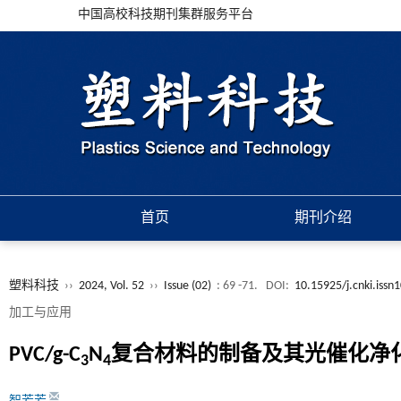
中国高校科技期刊集群服务平台
首页
期刊介绍
塑料科技
››
2024, Vol. 52
››
Issue (02)
: 69 -71.
DOI:
10.15925/j.cnki.iss
加工与应用
PVC/g-C
N
复合材料的制备及其光催化净
3
4