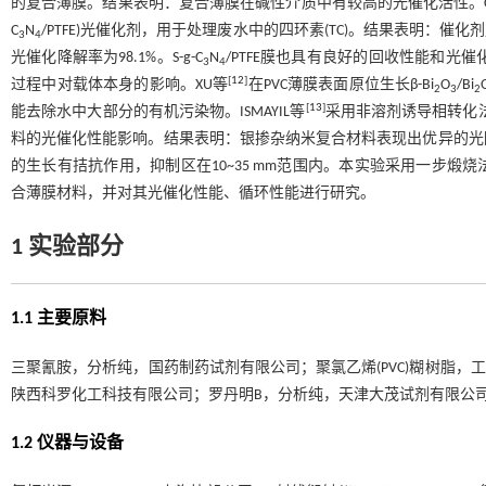
的复合薄膜。结果表明：复合薄膜在碱性介质中有较高的光催化活性。C
C
N
/PTFE)光催化剂，用于处理废水中的四环素(TC)。结果表明：催化剂用量为
3
4
光催化降解率为98.1%。S-g-C
N
/PTFE膜也具有良好的回收性能和光
3
4
[
12
]
过程中对载体本身的影响。XU等
在PVC薄膜表面原位生长β-Bi
O
/Bi
2
3
2
[
13
]
能去除水中大部分的有机污染物。ISMAYIL等
采用非溶剂诱导相转化
料的光催化性能影响。结果表明：银掺杂纳米复合材料表现出优异的光
的生长有拮抗作用，抑制区在10~35 mm范围内。本实验采用一步煅烧法
合薄膜材料，并对其光催化性能、循环性能进行研究。
1 实验部分
1.1 主要原料
三聚氰胺，分析纯，国药制药试剂有限公司；聚氯乙烯(PVC)糊树脂，工
陕西科罗化工科技有限公司；罗丹明B，分析纯，天津大茂试剂有限公
1.2 仪器与设备