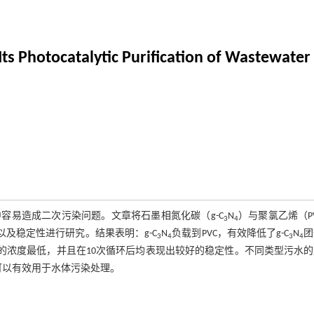
ts Photocatalytic Purification of Wastewater
容易造成二次污染问题。文章将石墨相氮化碳（g-C
N
）与聚氯乙烯（P
3
4
及稳定性进行研究。结果表明：g-C
N
负载到PVC，有效降低了g-C
N
团
3
4
3
4
丹明B的浓度最低，并且在10次循环后均表现出较好的稳定性。不同类型污水
可以有效用于水体污染处理。