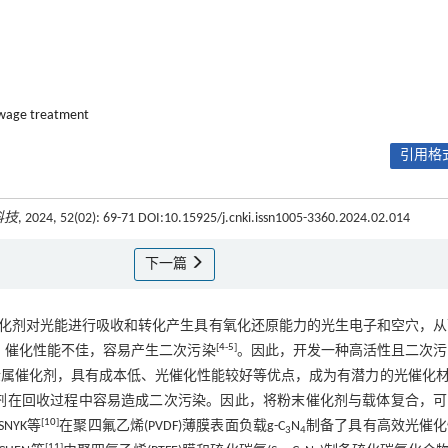
wage treatment
引用格式
科技
, 2024, 52(02): 69-71 DOI:10.15925/j.cnki.issn1005-3360.2024.02.014
下一篇
化剂对光能进行吸收和转化产生具有氧化还原能力的光生电子和空穴，从
[
4
-
5
]
，催化性能不佳，容易产生二次污染
。因此，开发一种高活性且二次污
金属催化剂，具有成本低、光催化性能较好等优点，成为有潜力的光催化
剂在回收过程中容易造成二次污染。因此，将粉末催化剂与载体复合，可
[
10
]
SNYK等
在聚四氟乙烯(PVDF)薄膜表面负载g-C
N
制备了具有高效光催化
3
4
[
11
]