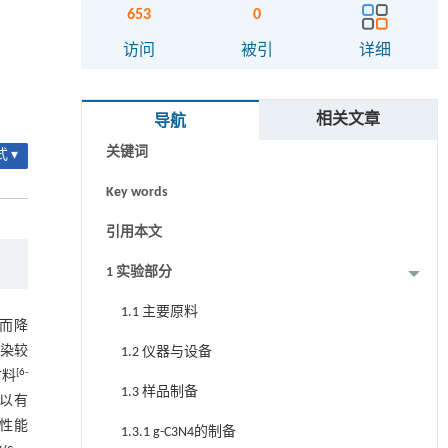
653
0
访问
被引
详细
摘要
相关文章
导航
关键词
 ▾
Key words
引用本文
1 实验部分
1.1 主要原料
而降
染较
1.2 仪器与设备
[
6
-
材料
1.3 样品制备
以有
性能
1.3.1 g-C3N4的制备