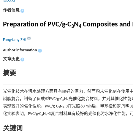
智芳芳
作者信息
+
Preparation of PVC/g-C
N
Composites and I
3
4
Fang-fang ZHI
Author information
+
文章历史
+
摘要
光催化技术在污水处理方面具有较好的潜力，然而粉末催化剂在使用中
树脂复合，制备了负载型PVC/g-C
N
光催化复合材料，并对其催化性能以
3
4
表现较好的催化性能。PVC/g-C
N
-3在光照60 min后，甲基橙和罗
3
4
化实验表明，PVC/g-C
N
-3复合材料具有较好的光催化污水净化性能，
3
4
关键词