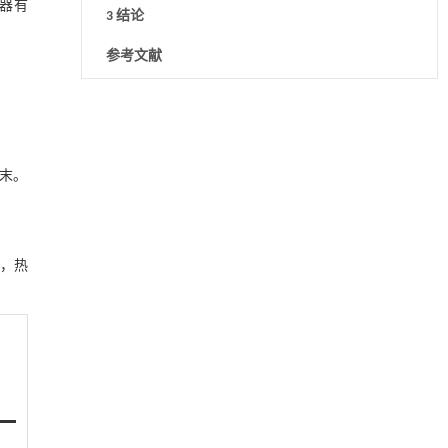
仪器有
3 结论
参考文献
用于宽浓度范围高效捕集CO₂及低能耗再生的新
[1]
型酮基IPDA相变吸收剂
Engineering
. 2026, Vol.58(3): 1-303
https://doi.org/10.1016/j.eng.2025.05.008
粉末。
基于均相催化剂的两段式水热液化实现丙烯腈-
[2]
丁二烯-苯乙烯共聚物的分步脱氮与液化
Engineering
. 2026, Vol.58(3): 1-303
℃，热
https://doi.org/10.1016/j.eng.2025.12.037
基于机器学习揭示二氢杨梅素抑制TGF-β/ALK5
[3]
信号通路治疗肺纤维化的新机制
Engineering
. 2026, Vol.58(3): 1-303
https://doi.org/10.1016/j.eng.2025.10.017
Remediation of phenanthrene-contaminated
[4]
soil using a Schwertmannite activated persulfate