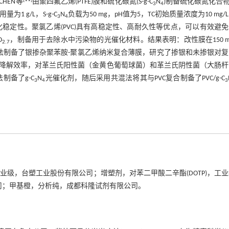
HEN等
由聚四氟乙烯(PTFE)膜和硫化碳氮(S-g-C
N
)制备硫化碳氮化合物(S
3
4
1 g/L，S-g-C
N
负载为50 mg，pH值为5，TC初始质量浓度为10 mg/
3
4
催化稳定性。聚氯乙烯(PVC)具有高稳定性、高耐久性等优点，可以有效避
O
，制备用于去除水中污染物的光催化材料。结果表明：改性膜在150 m
2.7
法制备了银掺杂聚苯胺-聚氯乙烯纳米复合薄膜，研究了掺银和未掺银对复
降解效率，对革兰氏阳性菌（金黄色葡萄球菌）和革兰氏阴性菌（大肠杆
制备了g-C
N
光催化剂，随后采用共混法将其与PVC复合制备了PVC/g-C
3
4
3
业级，台塑工业股份有限公司；增塑剂，对苯二甲酸二辛酯(DOTP)，工
司；甲基橙，分析纯，成都科隆试剂有限公司。