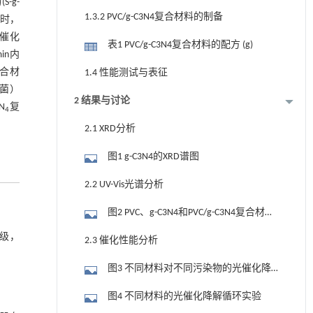
-g-
1.3.2 PVC/g-C3N4复合材料的制备
L时，
免催化
表1 PVC/g-C3N4复合材料的配方 (g)
in内
合材
1.4 性能测试与表征
菌）
2 结果与讨论
N
复
4
2.1 XRD分析
图1 g-C3N4的XRD谱图
2.2 UV-Vis光谱分析
图2 PVC、g-C3N4和PVC/g-C3N4复合材料
的UV-Vis光谱
业级，
2.3 催化性能分析
图3 不同材料对不同污染物的光催化降
解性能
图4 不同材料的光催化降解循环实验