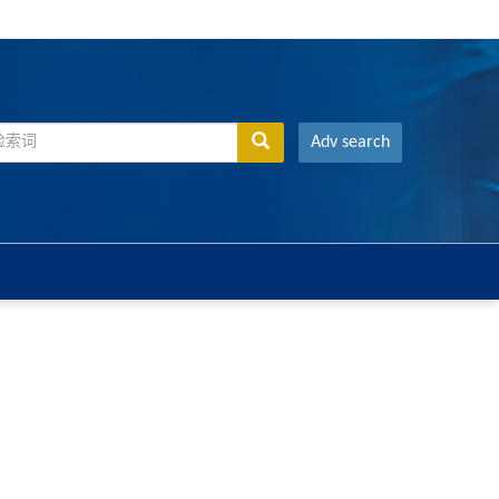
Adv search