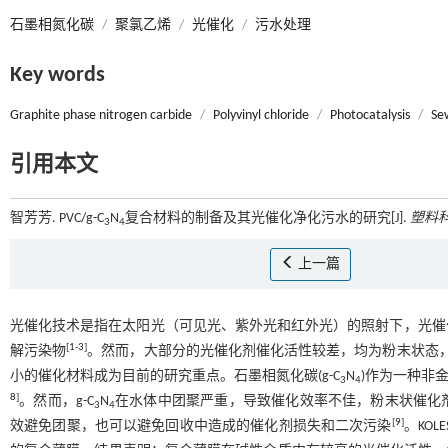
石墨相氮化碳
/
聚氯乙烯
/
光催化
/
污水处理
Key words
Graphite phase nitrogen carbide
/
Polyvinyl chloride
/
Photocatalysis
/
Se
引用本文
智芳芳. PVC/g-C
N
复合材料的制备及其光催化净化污水的研究[J].
塑料
3
4
上一篇
光催化技术是指在太阳光（可见光、紫外光和红外光）的照射下，光催
[
1
-
3
]
解污染物
。然而，大部分的光催化剂催化活性较差，均为粉末状态
小的催化材料成为目前的研究重点。石墨相氮化碳(g-C
N
)作为一种非
3
4
8
]
。然而，g-C
N
在水体中团聚严重，导致催化效率不佳，粉末状催化
3
4
[
9
]
效避免团聚，也可以避免回收中造成的催化剂损失和二次污染
。KOLE