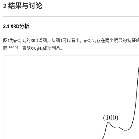
2 结果与讨论
2.1 XRD分析
图1
为g-C
N
的XRD谱图。从
图1
可以看出，g-C
N
存在两个明显的特征峰，
3
4
3
4
[
14
-
15
]
面
，表明g-C
N
成功制备。
3
4