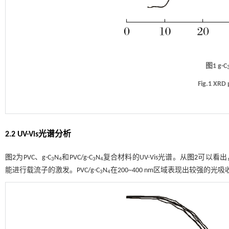
图1 g-C
Fig.1 XRD 
2.2 UV-Vis光谱分析
图2
为PVC、g-C
N
和PVC/g-C
N
复合材料的UV-Vis光谱。从
图2
可以看出，
3
4
3
4
能进行载流子的激发。PVC/g-C
N
在200~400 nm区域表现出较强的光吸收
3
4