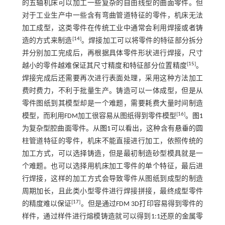
的五轴机床可以加工一些复杂的自由线型的曲面零件。但
对于工业生产中一些含有弯曲管道特征的零件，机床无法
加工成型，这类零件在传统工业中通常会利用焊接或者铸
[
14
]
造的方式来制造
。焊接加工可以将零件的特征部分拆分
并分别加工完成后，再根据具体零件形状进行焊接，尺寸
[
15
]
越小的零件越难保证其尺寸精度和特征部分位置精度
。
焊接完成后还需要再次进行表面处理，采用这种方法加工
费时费力，不利于批量生产。铸造可以一体成型，但是从
零件图纸到其模型却是一个难题，需要耗费大量时间制造
[
16
]
模型，而利用FDM加工很容易从图纸得到零件模型
。
图1
为复杂型腔曲面零件。从
图1
可以看出，这种含有悬垂的圆
柱管道特征的零件，机床不能直接进行加工，依照传统的
加工方式，可以选择铸造，但是最初制造砂型模具就是一
个难题。也可以选择用机床加工零件的单个特征，最后进
行焊接，这样的加工方式会导致零件从图纸到成型的制造
周期加长，且此类小型零件进行焊接拼接，最终成型零件
[
17
]
的精度难以保证
。但是通过FDM 3D打印容易得到零件的
样件，通过样件进行熔模铸造就可以得到1:1还原的金属零