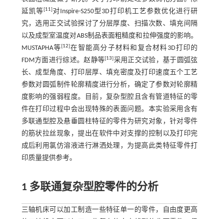
[
11
]
延凯等
对Inspire-S250型3D打印机工艺参数优化进行研
究，选用正交试验探讨了分层厚度、扫描次数、填充间隔
以及成型室温度对ABS制品表面粗糙度和拉伸强度的影响。
[
12
]
MUSTAPHA等
在智能高分子材料和复合材料3D打印的
[
13
]
FDM方面进行综述。赵静等
采用正交试验，基于圆弧弦
长、成型角度、打印层厚、填充密度及打印速度五个工艺
参数对圆弧制件轮廓精度进行分析，确定了参数对轮廓精
度影响的强弱程度。目前，复杂型腔且含有管道特征的零
件在打印过程中会出现特殊的表面问题。本实验采用含有
多联通型腔及悬垂圆柱特征的零件为研究对象，针对零件
的筋状拉丝现象，提出在软件中对支撑的控制以及打印完
成后利用氯仿溶液进行淋洒处理，为提高此类特征零件打
印质量提供参考。
1 多联通复杂型腔零件的分析
三轴机床可以加工制造一些特征单一的零件，自由度更高