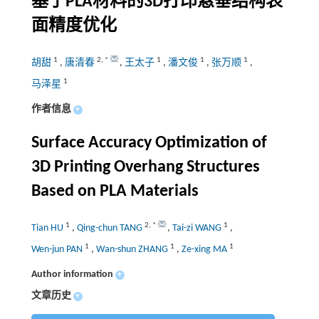
基于PLA材料的3D打印悬垂结构表
面精度优化
1
2
,
*
1
1
1
胡甜
,
唐清春
,
王太子
,
潘文俊
,
张万顺
,
1
马泽星
作者信息
+
Surface Accuracy Optimization of
3D Printing Overhang Structures
Based on PLA Materials
1
2
,
*
1
Tian HU
,
Qing-chun TANG
,
Tai-zi WANG
,
1
1
1
Wen-jun PAN
,
Wan-shun ZHANG
,
Ze-xing MA
Author information
+
文章历史
+