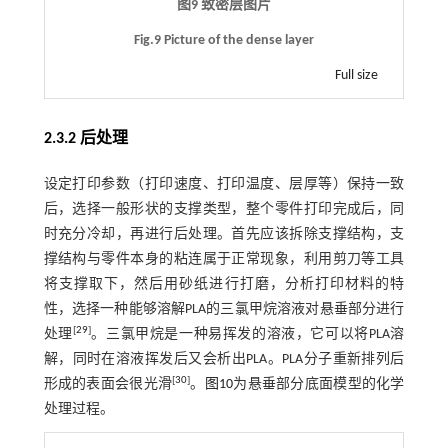
图9 致密层图片
Fig.9 Picture of the dense layer
Full size
2.3.2 后处理
设定打印参数（打印速度、打印温度、层厚等）保持一致
后，选择一般形状的支撑类型，整个零件打印完成后，同
时充分冷却，再进行后处理。首先应该拆除支撑结构，支
撑结构与零件本身的粘连属于正常现象，利用剪刀等工具
将支撑取下，然后用砂纸进行打磨，分析打印材料的特
性，选择一种能够溶解PLA的三氯甲烷溶液对悬垂部分进行
[
29
]
处理
。三氯甲烷是一种易挥发的溶液，它可以将PLA溶
解，同时在溶液挥发后又会析出PLA。PLA分子重新排列后
[
30
]
形成的表面会很光滑
。
图10
为悬垂部分底面模型的化学
处理过程。