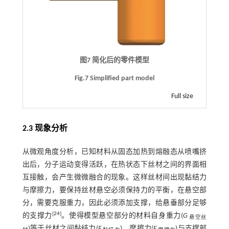
图7 简化后的零件模型
Fig.7 Simplified part model
Full size
2.3 现象分析
从微观角度分析，已知材料从固态加热到熔融态从喷嘴挤
出后，分子运动变得活跃，在热状态下丝材之间的界面相
互接触，会产生微微融合的现象。这样丝材间出现黏结力
与摩擦力，要保持丝材悬空必须保持力的平衡，在悬空部
分，需要克服重力，因此必须添加支撑，给悬垂部分足够
[
24
]
的支撑力
。使得模型悬空部分的材料自身重力(
G
悬空丝
)等于丝材之间黏结力(
F
)、摩擦力(
F
)与支撑部