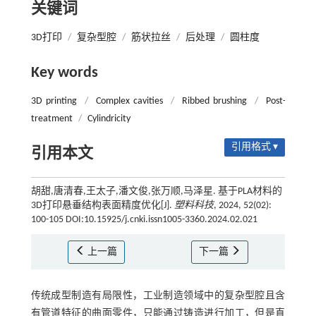
关键词
3D打印
/
复杂型腔
/
筋状拉丝
/
后处理
/
圆柱度
Key words
3D printing
/
Complex cavities
/
Ribbed brushing
/
Post-
treatment
/
Cylindricity
引用格式 ▾
引用本文
胡甜,唐清春,王太子,潘文俊,张万顺,马泽星. 基于PLA材料的
3D打印悬垂结构表面精度优化[J].
塑料科技
, 2024, 52(02):
100-105 DOI:10.15925/j.cnki.issn1005-3360.2024.02.021
上一篇
下一篇
传统成型制造有局限性，工业制造领域中的复杂型腔且含
有管道特征的曲面零件，只能通过铸造进行加工，但是直