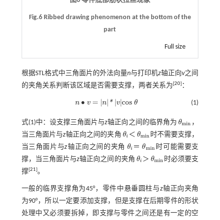
图6 零件底部筋状拉丝现象
Fig.6 Ribbed drawing phenomenon at the bottom of the
part
Full size
根据STL格式中三角面片的外法向量
n
与打印机
z
轴正向
v
之间
[
20
]
的夹角关系判断该区域是否需要支撑，两者关系为
：
∙
=
|
|
|
|
c
o
s
*
n
v
n
v
θ
(1)
n
∙
v
=
n
*
v
c
o
s
θ
式(1)
中：设支撑三角面片与
z
轴正向之间的临界角为
θ
，
θ
m
i
n
m
i
n
当三角面片与
z
轴正向之间的夹角
θ
＜
θ
时不需要支撑，
θ
i
θ
m
i
n
m
i
n
i
当三角面片与
z
轴正向之间的夹角
θ
＝
θ
时可能需要支
θ
i
θ
m
i
n
m
i
n
i
撑，当三角面片与
z
轴正向之间的夹角
θ
＞
θ
时必须要支
θ
i
θ
m
i
n
m
i
n
i
[
21
]
撑
。
一般的临界支撑角为45°，零件中悬垂圆柱与
z
轴正向夹角
为90°，所以一定要添加支撑，但是支撑在后期零件的形状
处理中又必须要拆掉，即支撑与零件之间还是有一定的空