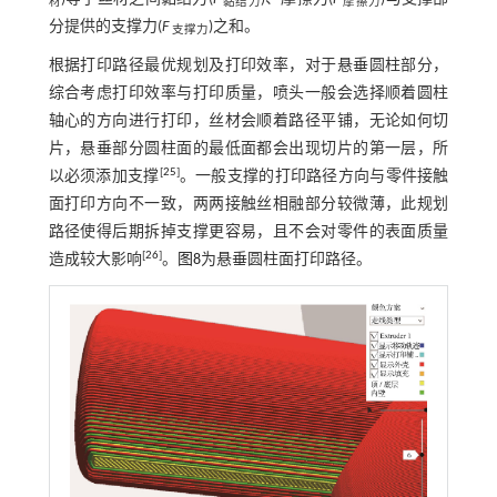
材
黏结力
摩擦力
分提供的支撑力(
F
)之和。
支撑力
根据打印路径最优规划及打印效率，对于悬垂圆柱部分，
综合考虑打印效率与打印质量，喷头一般会选择顺着圆柱
轴心的方向进行打印，丝材会顺着路径平铺，无论如何切
片，悬垂部分圆柱面的最低面都会出现切片的第一层，所
[
25
]
以必须添加支撑
。一般支撑的打印路径方向与零件接触
面打印方向不一致，两两接触丝相融部分较微薄，此规划
路径使得后期拆掉支撑更容易，且不会对零件的表面质量
[
26
]
造成较大影响
。
图8
为悬垂圆柱面打印路径。