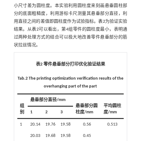
小尺寸差为圆柱度。本实验利用圆柱度来刻画悬垂圆柱部
分的底面粗糙度，利用游标卡尺测量其悬垂部分直径，利
用直径之间的差值即圆柱度作为试验指标。
表2
为验证实验
结果。从
表2
可以看出，第4组零件的圆柱度最小，表明通
过两种处理方式的结合可以极大地改善零件悬垂部分的筋
状拉丝情况。
表2 零件悬垂部分打印优化验证结果
Tab.2 The printing optimization verification results of the
overhanging part of the part
悬垂部分直径/mm
组
悬垂部分圆
平均圆柱
别
1
2
3
柱度/mm
度/mm
1
20.14
19.76
19.58
0.56
0.513
20.03
19.68
19.58
0.45