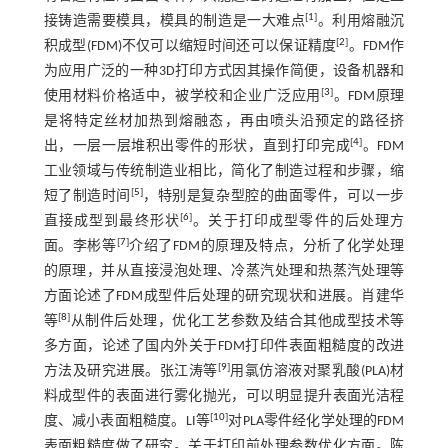
[
1
]
接铸造需要模具，模具的制造是一大难点
。利用熔融沉
[
2
]
积成型(FDM)不仅可以缩短时间还可以保证精度
。FDM作
为应用广泛的一种3D打印方式因其操作简便，设备机器和
[
3
]
使用材料价格适中，被学校和企业广泛应用
。FDM原理
是将特定丝材加热到熔融态，再由喷头沿预定的路径挤
[
4
]
出，一层一层堆积出零件的形状，直到打印完成
。FDM
工业领域与传统制造业相比，简化了制造过程和步骤，缩
[
5
]
短了制造时间
，特别是复杂型腔的曲面零件，可以一步
[
6
]
直接成型到最终形状
。关于打印成型零件的后处理方
[
7
]
面。李彬等
介绍了FDM的原理及特点，分析了化学处理
的原理，并从直接浸泡处理、冷蒸汽处理和热蒸汽处理等
方面论述了FDM成型件后处理的研究现状和进展。肖建华
[
8
]
等
从制件后处理，优化工艺参数及结合其他成型技术等
多方面，论述了国内外关于FDM打印件表面粗糙度的改进
[
9
]
方法及研究进展。张江涛等
用氯仿溶液对聚乳酸(PLA)材
料成型件的表面进行雾化抛光，可以明显提升表面光洁程
[
10
]
度、减小表面粗糙度。LI等
对PLA零件经化学处理的FDM
表面粗糙度做了研究。关于打印前处理参数优化方面。陈