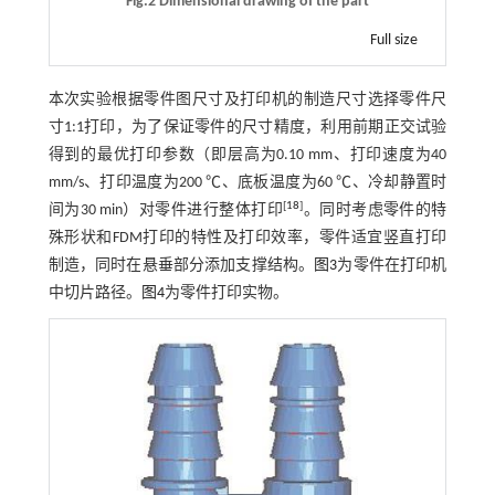
Fig.2 Dimensional drawing of the part
Full size
本次实验根据零件图尺寸及打印机的制造尺寸选择零件尺
寸1:1打印，为了保证零件的尺寸精度，利用前期正交试验
得到的最优打印参数（即层高为0.10 mm、打印速度为40
mm/s、打印温度为200 ℃、底板温度为60 ℃、冷却静置时
[
18
]
间为30 min）对零件进行整体打印
。同时考虑零件的特
殊形状和FDM打印的特性及打印效率，零件适宜竖直打印
制造，同时在悬垂部分添加支撑结构。
图3
为零件在打印机
中切片路径。
图4
为零件打印实物。