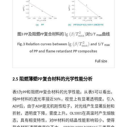
2
l
g
(
/
)
图3 PP及阻燃PP复合材料的
β
T
对1/
T
曲线
l
g
(
β
/
T
m
a
x
2
)
m
a
x
max
2
l
g
(
/
)
Fig.3 Relation curves between
β
T
and 1/
T
l
g
(
β
/
T
m
a
x
2
)
m
a
x
max
of PP and flame retardant PP composites
Full size
2.5 阻燃薄壁PP复合材料的光学性能分析
表5
为PP和阻燃PP复合材料的光学性能。从
表5
可以看出，
纯PP材料的透光率接近50%，视觉上有显著透明度。引入
ADP后，由于ADP是无机刚性粒子，对光线产生显著反射和
折射，透明度下降，雾度上升。OL1001在高温时产生熔融
态，具有相变特性，对PP材料的结晶性能影响较小，使得