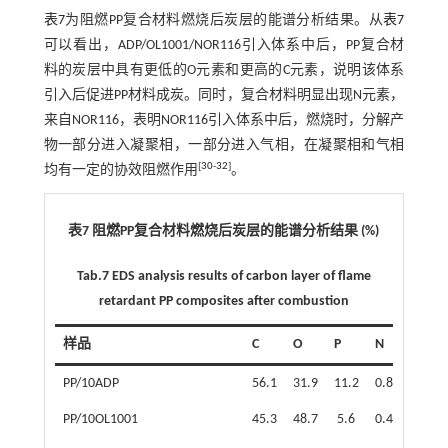
表7
为阻燃PP复合材料燃烧后炭层的能谱分析结果。从
表7
可以看出，ADP/OL1001/NOR116引入体系中后，PP复合材
料的炭层中具有更低的O元素和更高的C元素，说明该体系
引入后促进PP材料成炭。同时，复合材料明显出现N元素，
来自NOR116，表明NOR116引入体系中后，燃烧时，分解产
物一部分进入凝聚相，一部分进入气相，在凝聚相和气相
[
30
-
32
]
均有一定的协效阻燃作用
。
表7 阻燃PP复合材料燃烧后炭层的能谱分析结果 (%)
Tab.7 EDS analysis results of carbon layer of flame
retardant PP composites after combustion
样品
C
O
P
N
PP/10ADP
56.1
31.9
11.2
0.8
PP/10OL1001
45.3
48.7
5.6
0.4