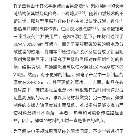
[
1
]
许多塑料由于其化学组成而容易燃烧
。聚丙烯(PP)的长碳
[
2
-
3
]
链结构使其燃烧风险高、不易熄灭
。随着阻燃技术的不
断进步，膨胀型阻燃剂在PP材料中难以快速成炭，锁住内
[
4
-
5
]
部热量并抑制气体传输，进而熄灭被点燃
。聚磷酸铵与
三嗪成炭剂合并使用后，在25%添加量下，PP材料通过了
[6]
UL94 V-0(1.6 mm)等级
。而为了克服聚磷酸铵的吸水及分
[
7
]
散性差的缺陷，肖雄等
通过两步脱水反应合成了新型阻
燃剂焦磷酸哌嗪，并研究了焦磷酸哌嗪对PP阻燃性能的影
响。结果表明：焦磷酸哌嗪可以使PP通过1.6 mm厚度下的
V-0级。然而，对于更薄的制品，如电子产品中一般制品的
厚度在0.4~0.6 mm，甚至更低的厚度。一方面，制品在较
低厚度下，传统膨胀型阻燃PP材料很难在短时间快速形成
足量高强度的炭层，难以抑制材料燃烧；另一方面，薄壁
制件的支撑力随厚度减少而降低，难以提供足够支撑力而
使材料燃烧时不滴落；再者，热量和可燃物传递路径更
短，因此，薄壁PP材料的阻燃一直是业界的难点。
为了解决电子领域用薄壁PP的阻燃问题，不少学者进行了