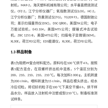
射机，MA9-2，海天塑料机械有限公司；水平垂直燃烧测试
仪，CFZ-2，江宁分析仪器厂；氧指数测试仪(LOI)，HC-2，
江宁分析仪器厂；热重测试仪(TG)，TG209 F3，德国耐驰公
司；差示扫描量热仪(DSC)，DSC Q800，美国TA公司；电子
万能试验机，E43.104，美国MTS公司；摆锤式冲击试验
机，ZBC 1251-B，美国MTS公司；扫描电子显微镜(SEM)，
XL30E，荷兰FEI公司；EDS能谱仪，XL30E，荷兰FEI公司。
1.3 样品制备
表1
为阻燃PP复合材料配方。原料均在100 ℃烘干4 h，按照
表1
配方混合，在双螺杆挤出机中混炼，5个温区分别为
200、210、210、210、210 ℃。每次加料1 000 g，主机转速
为200 r/min，喂料转速为15 r/min，样品在模头挤出，经水
冷后切粒。将切好的粒子在100 ℃下真空干燥6 h，烘干样
品水分。样品放入注射机中注塑成型(210 ℃)，制备标准测
试样条。