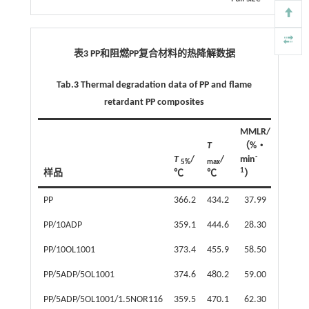
表3 PP和阻燃PP复合材料的热降解数据
Tab.3 Thermal degradation data of PP and flame
retardant PP composites
MMLR/
700
T
（%‧
℃残
-
T
/
/
min
炭
5%
max
1
样品
℃
℃
）
率/%
PP
366.2
434.2
37.99
0.64
PP/10ADP
359.1
444.6
28.30
1.27
PP/10OL1001
373.4
455.9
58.50
2.30
PP/5ADP/5OL1001
374.6
480.2
59.00
3.60
PP/5ADP/5OL1001/1.5NOR116
359.5
470.1
62.30
2.90