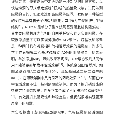
许多尝试。快速熔滴带走火焰是一种新型的阻燃方式，以
快速熔滴的形式带走燃烧时形成的热量及火焰，进而达到
[
8
]
阻燃的目的，但很难达到高阻燃等级
。NORs是一种新型
的N-烷氧基有机分子结构阻燃剂，其中R为三聚氰胺衍生物
[
9
]
结构
。NOR116是单分子型N-烷氧基受阻胺结构阻燃剂，
其主要阻燃机理为气相的自由基捕捉和猝灭实现阻燃，在
[
10
]
较低添加量下可以实现薄膜的VTM-2级
。烷基次磷酸盐
是一种同时具有凝聚相和气相阻燃效果的阻燃剂，许多化
学工作者探究二乙基次磷酸铝(ADP)的阻燃效果，结果表
明，单独添加ADP，阻燃效果不明显，ADP与协效剂共同作
[
11
]
用才能够更好地发挥阻燃效果
。传统磷酸酯阻燃剂，如
四苯基双酚A二磷酸酯(BDP)、四苯基间苯二酚二磷酸酯
[
12
-
13
]
(RDP)，在聚碳酸酯中具有显著的阻燃效果
，然而在PP
中阻燃效果不佳，特别是薄壁制件。而为了提升磷酸酯的
[
14
-
热稳定和阻燃效果，许多学者合成了不同结构的磷酸酯
15
]
，有效提升其阻燃性和热稳定性，但仍然很难实现更薄
厚度下的阻燃。
本实验探索了凝聚相阻燃剂ADP、气相阻燃剂聚磷酸酯