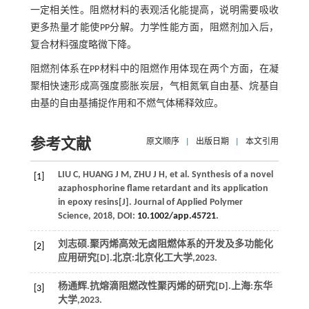
一定相关性。阻燃材料的表观活化能提高，说明需要吸收
更多热量才能使PP分解。力学性能方面，阻燃剂加入后，
复合材料强度略微下降。
阻燃剂体系在PP材料中的阻燃作用体现在两个方面，在凝
聚相快速形成高强度膨胀炭层，气相氮氧自由基、烷基自
由基的自由基捕捉作用和不燃气体稀释效应。
参考文献
原文顺序
|
出版日期
|
本文引用
LIU
C
,
HUANG
J M
,
ZHU
J H
, et al. Synthesis of a novel
[1]
azaphosphorine flame retardant and its application
in epoxy resins[J].
Journal of Applied Polymer
Science
,
2018
, DOI:
10.1002/app.45721
.
刘志硕.聚丙烯高效无卤阻燃体系的开发及多功能化
[2]
应用研究[D].北京:北京化工大学,
2023
.
杨通辉.抗熔滴阻燃改性聚丙烯的研究[D].上海:东华
[3]
大学,
2023
.