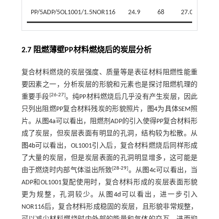
PP/5ADP/5OL1001/1.5NOR116
24.9
68
27.0
20
2.7 阻燃薄壁PP材料燃烧后的炭层分析
复合材料燃烧的炭层强度、质量等是表征材料阻燃性能重
要因素之一，分析炭层的形貌和元素也是探讨阻燃机理的
[
26
-
27
]
重要手段
。纯PP材料燃烧后几乎没有产生炭层，因此
只列出阻燃PP复合材料残炭的形貌照片，
图4
为具体SEM照
片。从
图4a
可以看出，阻燃剂ADP的引入使得PP复合材料形
成了炭层，但炭层表面有明显的孔洞，结构较为松散。从
图4b
可以看出，OL1001引入后，复合材料燃烧后同样形成
了大量的炭层，但是炭层表面的孔洞明显增多，这可能是
[
28
-
29
]
由于燃烧时内部气体溢出所致
。从
图4c
可以看出，当
ADP和OL1001复配使用时，复合材料形成的炭层表面形貌
更为规整，孔洞较少。从
图4d
可以看出，进一步引入
NOR116后，复合材料形成稳固的炭层，且形貌非常规整，