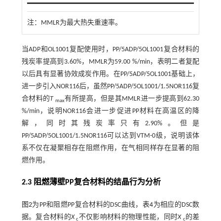
注：MMLR为最大热失重速率。
当ADP和OL1001复配使用时，PP/5ADP/5OL1001复合材料的
残炭率提高到3.60%，MMLR为59.00 %/min，表明二者复配
以后具有显著协效成炭作用。在PP/5ADP/5OL1001基础上，
进一步引入NOR116后，虽然PP/5ADP/5OL1001/1.5NOR116复
合材料的
T
有所提高，但是其MMLR进一步提高到62.30
max
%/min，说明NOR116会进一步促进PP材料在高温区的降
解，同时其残炭率只有2.90%。但是
PP/5ADP/5OL1001/1.5NOR116可以达到VTM-0级，说明该体
系不仅在凝聚相存在阻燃作用，在气相同样存在显著的阻
燃作用。
2.3 阻燃薄壁PP复合材料的结晶行为分析
图2
为PP和阻燃PP复合材料的DSC曲线，
表4
为相应的DSC数
据。复合材料的
X
不仅影响材料的物理性能，同时
X
的差
c
c