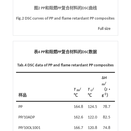
图2 PP和阻燃PP复合材料的DSC曲线
Fig.2 DSC curves of PP and flame retardant PP composites
Full size
表4 PP和阻燃PP复合材料的DSC数据
Tab.4 DSC data of PP and flame retardant PP composites
Δ
H
/
m
T
/
T
/
（J‧
X
m
c
-1
样品
℃
℃
g
）
/%
c
PP
164.8
124.5
78.7
41.4
PP/10ADP
162.6
122.0
82.5
43.4
PP/10OL1001
166.7
120.8
74.8
39.3