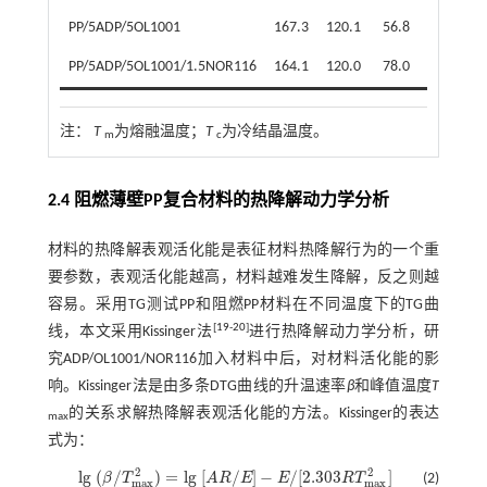
PP/5ADP/5OL1001
167.3
120.1
56.8
29.8
PP/5ADP/5OL1001/1.5NOR116
164.1
120.0
78.0
41.0
注：
T
为熔融温度；
T
为冷结晶温度。
m
c
2.4 阻燃薄壁PP复合材料的热降解动力学分析
材料的热降解表观活化能是表征材料热降解行为的一个重
要参数，表观活化能越高，材料越难发生降解，反之则越
容易。采用TG测试PP和阻燃PP材料在不同温度下的TG曲
[
19
-
20
]
线，本文采用Kissinger法
进行热降解动力学分析，研
究ADP/OL1001/NOR116加入材料中后，对材料活化能的影
响。Kissinger法是由多条DTG曲线的升温速率
β
和峰值温度
T
的关系求解热降解表观活化能的方法。Kissinger的表达
max
式为：
2
2
l
g
(
/
)
=
l
g
[
/
]
−
/
[
2.303
]
β
T
A
R
E
E
R
T
(2)
l
g
(
β
/
T
m
a
x
2
)
=
l
g
[
A
R
/
E
]
-
E
/
[
2.303
R
T
m
a
x
2
]
m
a
x
m
a
x