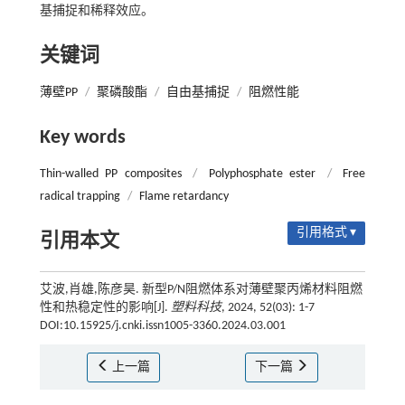
基捕捉和稀释效应。
关键词
薄壁PP
/
聚磷酸酯
/
自由基捕捉
/
阻燃性能
Key words
Thin-walled PP composites
/
Polyphosphate ester
/
Free
radical trapping
/
Flame retardancy
引用格式 ▾
引用本文
艾波,肖雄,陈彦昊. 新型P/N阻燃体系对薄壁聚丙烯材料阻燃
性和热稳定性的影响[J].
塑料科技
, 2024, 52(03): 1-7
DOI:10.15925/j.cnki.issn1005-3360.2024.03.001
上一篇
下一篇