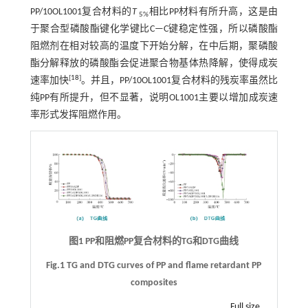
PP/10OL1001复合材料的
T
相比PP材料有所升高，这是由
5%
于聚合型磷酸酯键化学键比C—C键稳定性强，所以磷酸酯
阻燃剂在相对较高的温度下开始分解，在中后期，聚磷酸
酯分解释放的磷酸酯会促进聚合物基体热降解，使得成炭
[
18
]
速率加快
。并且，PP/10OL1001复合材料的残炭率虽然比
纯PP有所提升，但不显著，说明OL1001主要以增加成炭速
率形式发挥阻燃作用。
图1 PP和阻燃PP复合材料的TG和DTG曲线
Fig.1 TG and DTG curves of PP and flame retardant PP
composites
Full size