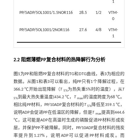
1
PP/5ADP/5OL1001/1.5NOR116
28.5
1/2
VTM-
否
0
PP/5ADP/5OL1001/2NOR116
27.6
4/8
VTM-
否
1
2.2 阻燃薄壁PP复合材料的热降解行为分析
图1
为PP和阻燃PP复合材料的TG和DTG曲线，
表3
为相应的
数据。从
图1
和
表3
可以看出，纯PP只有1个降解过程，在
366.2 ℃开始出现降解（
T
为热失重5%时的温度），从
T
5%
到最大热失重温度(434.2 ℃，
T
)的温度跨度为68 ℃。
5%
max
相比纯PP材料，PP/10ADP复合材料的
T
降低至359.1 ℃，
5%
说明ADP会促进PP在低温区的降解，但是
T
提高到444.6
max
℃，这可能是ADP在高温时生成的磷酸促进PP材料形成炭
层，并保护PP不被降解。同时，PP/10ADP复合材料的残炭
率提升到1.27%，说明ADP可以促进PP材料成炭。而