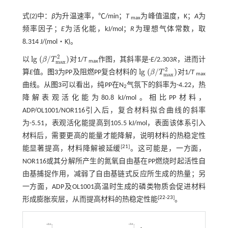
式(2)
中：
β
为升温速率，℃/min；
T
为峰值温度，K；
A
为
max
频率因子；
E
为活化能，kJ/mol；
R
为理想气体常数，取
8.314 J/(mol‧K)。
2
l
g
(
/
)
以
β
T
对1/
T
作图，其斜率是-
E
/2.303
R
，进而计
l
g
(
β
/
T
m
a
x
2
)
m
a
x
max
2
l
g
(
/
)
算
E
值。
图3
为PP及阻燃PP复合材料的
β
T
对1/
T
l
g
(
β
/
T
m
a
x
2
)
m
a
x
max
曲线。从
图3
可以看出，纯PP在N
气氛下的斜率为-4.22，热
2
降解表观活化能为80.8 kJ/mol。相比PP材料，
ADP/OL1001/NOR116引入后，复合材料拟合曲线的斜率
为-5.51，表观活化能提高到105.5 kJ/mol，表面该体系引入
材料后，需要更高的能量才能降解，说明材料的热稳定性
[
21
]
能显著提高，材料降解被延缓
。这可能是，一方面，
NOR116或其分解所产生的氮氧自由基在PP燃烧时起活性自
由基捕捉作用，减弱了自由基链式反应所生成的热量；另
一方面，ADP及OL1001高温时生成的磷类物质会促进材料
[
22
-
23
]
形成膨胀炭层，从而提高材料的热稳定性能
。