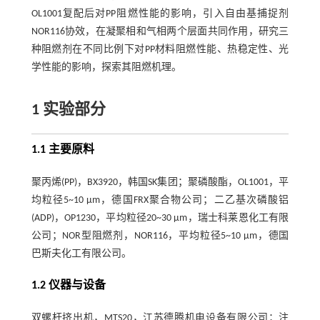
OL1001复配后对PP阻燃性能的影响，引入自由基捕捉剂
NOR116协效，在凝聚相和气相两个层面共同作用，研究三
种阻燃剂在不同比例下对PP材料阻燃性能、热稳定性、光
学性能的影响，探索其阻燃机理。
1 实验部分
1.1 主要原料
聚丙烯(PP)，BX3920，韩国SK集团；聚磷酸酯，OL1001，平
均粒径5~10 μm，德国FRX聚合物公司；二乙基次磷酸铝
(ADP)，OP1230，平均粒径20~30 μm，瑞士科莱恩化工有限
公司；NOR型阻燃剂，NOR116，平均粒径5~10 μm，德国
巴斯夫化工有限公司。
1.2 仪器与设备
双螺杆挤出机，MTS20，江苏德腾机电设备有限公司；注