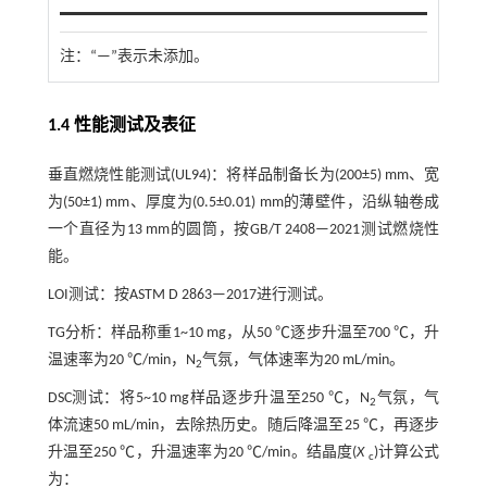
注：“—”表示未添加。
1.4 性能测试及表征
垂直燃烧性能测试(UL94)：将样品制备长为(200±5) mm、宽
为(50±1) mm、厚度为(0.5±0.01) mm的薄壁件，沿纵轴卷成
一个直径为13 mm的圆筒，按GB/T 2408—2021测试燃烧性
能。
LOI测试：按ASTM D 2863—2017进行测试。
TG分析：样品称重1~10 mg，从50 ℃逐步升温至700 ℃，升
温速率为20 ℃/min，N
气氛，气体速率为20 mL/min。
2
DSC测试：将5~10 mg样品逐步升温至250 ℃，N
气氛，气
2
体流速50 mL/min，去除热历史。随后降温至25 ℃，再逐步
升温至250 ℃，升温速率为20 ℃/min。结晶度(
X
)计算公式
c
为：