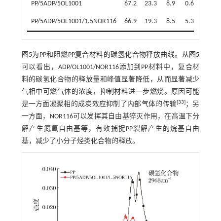
PP/5ADP/5OL1001
67.2
23.3
8.9
0.6
PP/5ADP/5OL1001/1.5NOR116
66.9
19.3
8.5
5.3
图5
为PP和阻燃PP复合材料的碳氢化合物释放曲线。从
图5
可以看出，ADP/OL1001/NOR116添加到PP材料中，复合材
料的碳氢化合物的释放量和峰值显著降低，从而显著减少
气相中可燃气体的浓度，抑制材料进一步燃烧。原因可能
[
33
]
是一方面凝聚相的成炭效应抑制了内部气体的传输
；另
一方面，NOR116可以发挥其自由基猝灭作用，在高温下分
解产生氮氧自由基等，有效捕捉PP裂解产生的烷基自由
基，减少了小分子烃类化合物的释放。