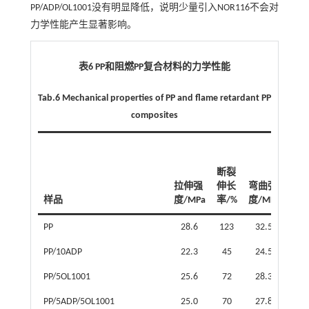
PP/ADP/OL1001没有明显降低，说明少量引入NOR116不会对
力学性能产生显著影响。
表6 PP和阻燃PP复合材料的力学性能
Tab.6 Mechanical properties of PP and flame retardant PP
composites
断裂
拉伸强
伸长
弯曲强
弯
样品
度/MPa
率/%
度/MPa
量/
PP
28.6
123
32.5
21
PP/10ADP
22.3
45
24.5
20
PP/5OL1001
25.6
72
28.3
21
PP/5ADP/5OL1001
25.0
70
27.8
20