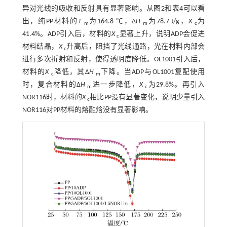
异对光线的吸收和反射具有显著影响。从
图2
和
表4
可以看
出，纯PP材料的
T
为164.8 ℃，Δ
H
为78.7 J/g，
X
为
m
m
c
41.4%。ADP引入后，材料的
X
显著上升，说明ADP会促进
c
材料结晶，
X
升高后，阻挡了光线通路，光在材料内部会
c
进行多次折射和反射，使得透明度降低。OL1001引入后，
材料的
X
降低，其Δ
H
下降。当ADP与OL1001复配使用
c
m
时，复合材料的Δ
H
进一步降低，
X
为29.8%。再引入
m
c
NOR116时，材料的
X
相比PP没有显著变化，说明少量引入
c
NOR116对PP材料的熔融焓没有显著影响。