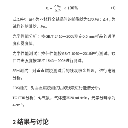
Δ
H
×
100
%
m
(1)
X
=
Δ
H
m
Δ
H
f
×
100
%
c
Δ
H
f
式(1)
中：Δ
H
为PP材料全结晶时的熔融焓为190 J/g；Δ
H
为
f
m
试样的熔融焓，J/g。
光学性能分析：按GB/T 2410—2008测定0.5 mm样品的透明
度和雾度值。
力学性能测试：拉伸性能按GB/T 1040—2018进行测试。缺
口冲击强度按GB/T 1843—2008进行测试。
SEM测试：对垂直燃烧测试后的残炭喷金处理，进行电镜
分析。
EDS测试：对垂直燃烧测试后的残炭进行能谱分析。
TG-FTIR分析：N
气氛，气体速率20 mL/min，光学分辨率为
2
-1
4 cm
。
2 结果与讨论