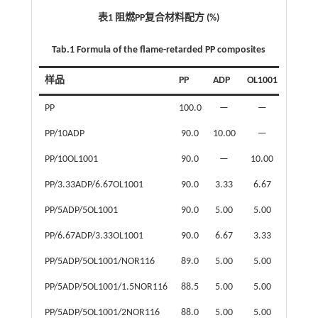
表1 阻燃PP复合材料配方 (%)
Tab.1 Formula of the flame-retarded PP composites
样品
PP
ADP
OL1001
NOR11
PP
100.0
—
—
—
PP/10ADP
90.0
10.00
—
—
PP/10OL1001
90.0
—
10.00
—
PP/3.33ADP/6.67OL1001
90.0
3.33
6.67
—
PP/5ADP/5OL1001
90.0
5.00
5.00
—
PP/6.67ADP/3.33OL1001
90.0
6.67
3.33
—
PP/5ADP/5OL1001/NOR116
89.0
5.00
5.00
1.0
PP/5ADP/5OL1001/1.5NOR116
88.5
5.00
5.00
1.5
PP/5ADP/5OL1001/2NOR116
88.0
5.00
5.00
2.0