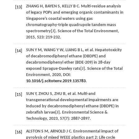
ZHANG
H
,
BAYEN
S
,
KELLY
B C
. Multi-residue analysis
[13]
of legacy POPs and emerging organic contaminants in
Singapore's coastal waters using gas
chromatography-triple quadrupole tandem mass
spectrometry[J].
Science of the Total Environment
,
2015
,
523
: 219-232.
SUN
Y M
,
WANG
Y W
,
LIANG
B L
, et al. Hepatotoxicity
[14]
of decabromodiphenyl ethane (DBDPE) and
decabromodiphenyl ether (BDE-209) in 28-day
exposed Sprague-Dawley rats[J].
Science of the Total
Environment
,
2020
, DOI:
10.1016/j.scitotenv.2019.135783
.
SUN
Y
,
ZHOU
S
,
ZHU
B
, et al. Multi-and
[15]
transgenerational developmental impairments are
induced by decabromodiphenyl ethane (DBDPE) in
zebrafish larvae[J].
Environmental Science &
Technology
,
2023
,
57
(7): 2887-2897.
ALSTON
S M
,
ARNOLD
J C
. Environmental impact of
[16]
pyrolysis of mixed WEEE plastics part 2: Life cycle