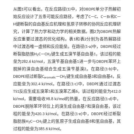
从
图1
可以看出，在反应路径(1)中，对DBDPE单分子热解初
始反应设计了五条可能反应路径，考虑了C—C、C—Br和C—
H键断裂的自由基反应机理和氢原子转移的协同反应机理研
究，计算了热力学和动力学的相关数据。
图2
为DBDPE热解
反应重要过渡态的优化结构。
表1
和
表2
分别为各热解路径
中过渡态唯一虚频和反应能垒。在路径(1-a)中，DBDPE经过
断裂脂肪族H
C—CH
键生成五溴苄基自由基1，该过程的能
2
2
垒为282.6 kJ/mol，五溴苄基自由基1进一步与DBDPE苯环上
脱掉的溴自由基结合生成五溴苄基溴2。在路径(1-b)中，
DBDPE经过断裂C
—CH
键生成自由基3和自由基4，反
aromatic
2
应能垒为302.4 kJ/mol。在路径(1-c)中，DBDPE通过过渡态
TS1反应生成五溴苯5和五溴苯乙烯6，该过程的能垒为412.0
kJ/mol，需要吸收98.8 kJ/mol的热量。在反应路径(1-d)中，
DBDPE脱除苯环邻位上的溴生成自由基7和溴自由基，该过
程的能垒为420.3 kJ/mol。在路径(1-e)中，DBDPE经过断裂
脂肪族H
C—CH
键上的氢原子生成自由基8和氢自由基，其
2
2
过程的能垒为385.6 kJ/mol。