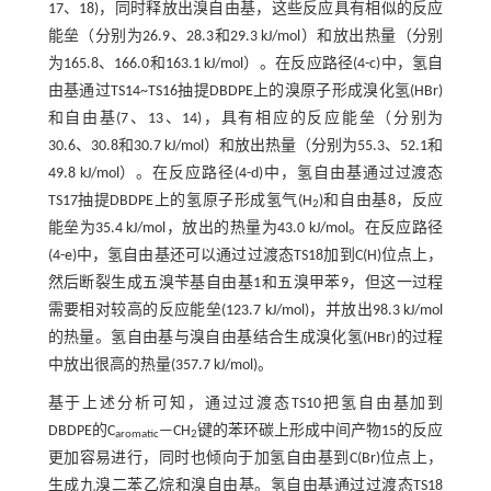
17、18)，同时释放出溴自由基，这些反应具有相似的反应
能垒（分别为26.9、28.3和29.3 kJ/mol）和放出热量（分别
为165.8、166.0和163.1 kJ/mol）。在反应路径(4-c)中，氢自
由基通过TS14~TS16抽提DBDPE上的溴原子形成溴化氢(HBr)
和自由基(7、13、14)，具有相应的反应能垒（分别为
30.6、30.8和30.7 kJ/mol）和放出热量（分别为55.3、52.1和
49.8 kJ/mol）。在反应路径(4-d)中，氢自由基通过过渡态
TS17抽提DBDPE上的氢原子形成氢气(H
)和自由基8，反应
2
能垒为35.4 kJ/mol，放出的热量为43.0 kJ/mol。在反应路径
(4-e)中，氢自由基还可以通过过渡态TS18加到C(H)位点上，
然后断裂生成五溴苄基自由基1和五溴甲苯9，但这一过程
需要相对较高的反应能垒(123.7 kJ/mol)，并放出98.3 kJ/mol
的热量。氢自由基与溴自由基结合生成溴化氢(HBr)的过程
中放出很高的热量(357.7 kJ/mol)。
基于上述分析可知，通过过渡态TS10把氢自由基加到
DBDPE的C
—CH
键的苯环碳上形成中间产物15的反应
aromatic
2
更加容易进行，同时也倾向于加氢自由基到C(Br)位点上，
生成九溴二苯乙烷和溴自由基。氢自由基通过过渡态TS18