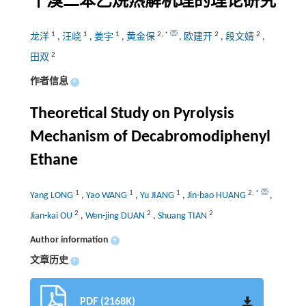
十溴二苯乙烷热解机理的理论研究
1
1
1
2
,
*
2
2
龙洋
,
汪峣
,
姜宇
,
黄金保
,
欧建开
,
段文婧
,
2
田双
作者信息
+
Theoretical Study on Pyrolysis
Mechanism of Decabromodiphenyl
Ethane
1
1
1
2
,
*
Yang LONG
,
Yao WANG
,
Yu JIANG
,
Jin-bao HUANG
,
2
2
2
Jian-kai OU
,
Wen-jing DUAN
,
Shuang TIAN
Author information
+
文章历史
+
PDF (2168K)