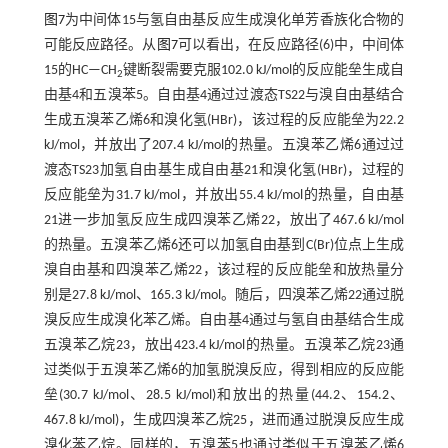
图7
为中间体15与氢自由基反应生成溴化单芳香族化合物的
可能反应路径。从
图7
可以看出，在反应路径(6)中，中间体
15的HC—CH
键断裂需要克服102.0 kJ/mol的反应能垒生成自
2
由基4和五溴苯5。自由基4通过过渡态TS22与溴自由基结合
生成五溴苯乙烯6和溴化氢(HBr)，该过程的反应能垒为22.2
kJ/mol，并放出了207.4 kJ/mol的热量。五溴苯乙烯6通过过
渡态TS23加氢自由基生成自由基21和溴化氢(HBr)，过程的
反应能垒为31.7 kJ/mol，并放出55.4 kJ/mol的热量，自由基
21进一步加氢反应生成四溴苯乙烯22，放出了467.6 kJ/mol
的热量。五溴苯乙烯6还可以加氢自由基到C(Br)位点上生成
溴自由基和四溴苯乙烯22，该过程的反应能垒和放热量分
别是27.8 kJ/mol、165.3 kJ/mol。随后，四溴苯乙烯22通过脱
溴反应生成溴化苯乙烯。自由基4通过与氢自由基结合生成
五溴苯乙烷23，放出423.4 kJ/mol的热量。五溴苯乙烷23通
过类似于五溴苯乙烯6的加氢脱溴反应，得到相应的反应能
垒(30.7 kJ/mol、28.5 kJ/mol)和放出的热量(44.2、154.2、
467.8 kJ/mol)，生成四溴苯乙烷25，进而通过脱溴反应生成
溴化苯乙烷。同样的，五溴苯5也通过类似于五溴苯乙烯6