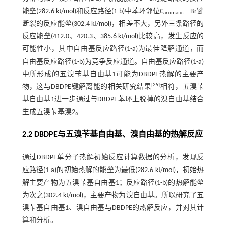
2
2
能垒(282.6 kJ/mol)和反应路径(1-b)中苯环邻位C
—Br键
aromatic
断裂的反应能垒(302.4 kJ/mol)，相差不大，另外三条路径的
反应能垒(412.0、420.3、385.6 kJ/mol)比较高，发生反应的
可能性小，其中自由基反应路径(1-a)为最佳降解通道，而
自由基反应路径(1-b)为竞争反应通道。自由基反应路径(1-a)
中所形成的五溴苄基自由基1可能为DBDPE热解的主要产
[
29
]
物，这与DBDPE键解离能的相关研究结果
相符，五溴苄
基自由基1进一步通过与DBDPE苯环上脱掉的溴自由基结合
生成五溴苄基溴2。
2.2 DBDPE与五溴苄基自由基、溴自由基的热解反应
通过DBDPE单分子热解初始反应计算数据的分析，发现反
应路径(1-a)的初始热解的能垒为最低(282.6 kJ/mol)，初始热
解主要产物为五溴苄基自由基1；反应路径(1-b)的热解能垒
为次之(302.4 kJ/mol)，主要产物为溴自由基。所以研究了五
溴苄基自由基1、溴自由基与DBDPE的热解反应，并对其计
算和分析。