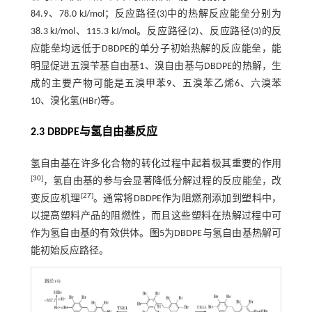
84.9、78.0 kJ/mol；反应路径(3)中的热解反应能垒分别为
38.3 kJ/mol、115.3 kJ/mol。反应路径(2)、反应路径(3)的反
应能垒均远低于DBDPE的单分子初始热解的反应能垒，能
明显促进五溴苄基自由基1、溴自由基与DBDPE的热解，生
成的主要产物可能是五溴甲苯9、五溴苯乙烯6、六溴苯
10、溴化氢(HBr)等。
2.3 DBDPE与氢自由基反应
氢自由基在许多化合物的转化过程中起着极其重要的作用
[
30
]
，氢自由基的参与会显著降低分解过程的反应能垒，改
[
27
]
变反应机理
。通常将DBDPE作为阻燃剂添加到塑料中，
以提高塑料产品的阻燃性，而且这些塑料在热解过程中可
作为氢自由基的有效供体。
图5
为DBDPE与氢自由基热解可
能初始反应路径。