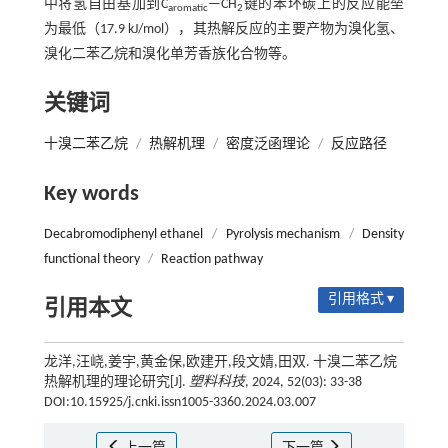
中将氢自由基加到C
—CH
键的苯环碳上的反应能垒
aromatic
2
为最低（17.9 kJ/mol），其热解反应的主要产物为溴化氢、
溴化二苯乙烷和溴化单芳香族化合物等。
关键词
十溴二苯乙烷
/
热解机理
/
密度泛函理论
/
反应路径
Key words
Decabromodiphenyl ethanel
/
Pyrolysis mechanism
/
Density
functional theory
/
Reaction pathway
引用格式 ▾
引用本文
龙洋,汪峣,姜宇,黄金保,欧建开,段文婧,田双. 十溴二苯乙烷
热解机理的理论研究[J].
塑料科技
, 2024, 52(03): 33-38
DOI:10.15925/j.cnki.issn1005-3360.2024.03.007