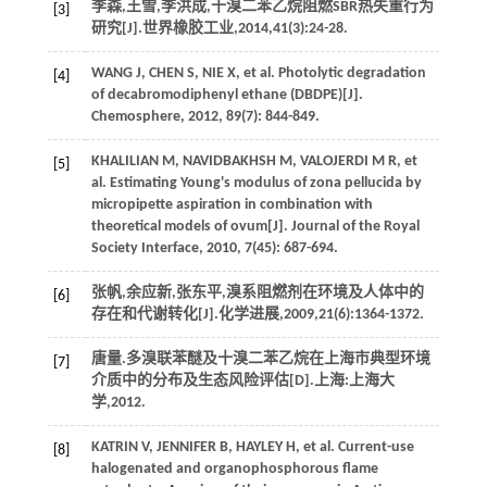
李森,王雪,李洪成,十溴二苯乙烷阻燃SBR热失重行为
[3]
研究[J].
世界橡胶工业
,
2014
,
41
(3):24-28.
WANG
J
,
CHEN
S
,
NIE
X
, et al. Photolytic degradation
[4]
of decabromodiphenyl ethane (DBDPE)[J].
Chemosphere
,
2012
,
89
(7): 844-849.
KHALILIAN
M
,
NAVIDBAKHSH
M
,
VALOJERDI
M R
, et
[5]
al. Estimating Young's modulus of zona pellucida by
micropipette aspiration in combination with
theoretical models of ovum[J].
Journal of the Royal
Society Interface
,
2010
,
7
(45): 687-694.
张帆,余应新,张东平,溴系阻燃剂在环境及人体中的
[6]
存在和代谢转化[J].
化学进展
,
2009
,
21
(6):1364-1372.
唐量.多溴联苯醚及十溴二苯乙烷在上海市典型环境
[7]
介质中的分布及生态风险评估[D].上海:上海大
学,
2012
.
KATRIN
V
,
JENNIFER
B
,
HAYLEY
H
, et al. Current-use
[8]
halogenated and organophosphorous flame