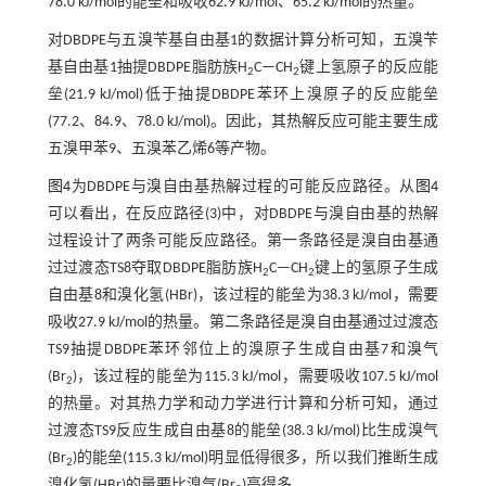
78.0 kJ/mol的能垒和吸收62.9 kJ/mol、65.2 kJ/mol的热量。
对DBDPE与五溴苄基自由基1的数据计算分析可知，五溴苄
基自由基1抽提DBDPE脂肪族H
C—CH
键上氢原子的反应能
2
2
垒(21.9 kJ/mol)低于抽提DBDPE苯环上溴原子的反应能垒
(77.2、84.9、78.0 kJ/mol)。因此，其热解反应可能主要生成
五溴甲苯9、五溴苯乙烯6等产物。
图4
为DBDPE与溴自由基热解过程的可能反应路径。从
图4
可以看出，在反应路径(3)中，对DBDPE与溴自由基的热解
过程设计了两条可能反应路径。第一条路径是溴自由基通
过过渡态TS8夺取DBDPE脂肪族H
C—CH
键上的氢原子生成
2
2
自由基8和溴化氢(HBr)，该过程的能垒为38.3 kJ/mol，需要
吸收27.9 kJ/mol的热量。第二条路径是溴自由基通过过渡态
TS9抽提DBDPE苯环邻位上的溴原子生成自由基7和溴气
(Br
)，该过程的能垒为115.3 kJ/mol，需要吸收107.5 kJ/mol
2
的热量。对其热力学和动力学进行计算和分析可知，通过
过渡态TS9反应生成自由基8的能垒(38.3 kJ/mol)比生成溴气
(Br
)的能垒(115.3 kJ/mol)明显低得很多，所以我们推断生成
2
溴化氢(HBr)的量要比溴气(Br
)高得多。