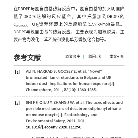
在DBDPE与氢自由基热解反应中，氢自由基的加入明显降
低了DBDPE热解的反应能垒，其中把氢加到DBDPE的
C
—CH
键苯环碳上的反应能垒(17.9 kJ/mol)最低。
aromatic
2
DBDPE与氢自由基的热解反应，主要表现为加氢脱溴，主
要产物为溴化二苯乙烷和溴化单芳香族化合物等。
参考文献
原文顺序
|
出版日期
|
本文引用
ALI N,
HARRAD
S
,
GOOSEY
E
, et al. "Novel"
[1]
brominated flame retardants in Belgian and UK
indoor dust: Implications for human exposure[J].
Chemosphere
,
2011
,
83
(10): 1360-1365.
SHI
F F
,
QIU
J Y
,
ZHANG
J W
, et al. The toxic effects and
[2]
possible mechanisms of decabromodiphenyl ethane
on mouse oocyte[J].
Ecotoxicology and
Environmental Safety
,
2021
, DOI:
10.1016/j.ecoenv.2020.111290
.