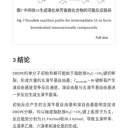
图7 中间体15生成溴化单芳香族化合物的可能反应路径
Fig.7 Possible reaction paths for intermediate 15 to form
brominated monoaromatic compounds
Full size
3 结论
DBDPE的单分子初始热解可能始于脂肪族H
C—CH
键的断
2
2
裂，形成大量的五溴苄基自由基；C
—Br键断裂产生
aromatic
溴自由基是竞争反应通道，溴自由基与五溴苄基自由基进
一步反应生成五溴苄基溴。
初始反应产生的五溴苄基自由基和溴自由基能明显促进
DBDPE分解，均以抽提脂肪族H
C—CH
键上氢原子为主，
2
2
反应能垒分别为21.9 kJ/mol和38.3 kJ/mol，导致五溴甲苯、
五溴苯乙烯、六溴苯和溴化氢的形成。