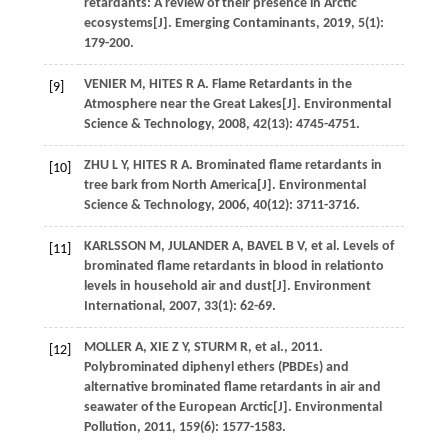
retardants: A review of their presence in Arctic
ecosystems[J].
Emerging Contaminants
,
2019
,
5
(1):
179-200.
VENIER
M
,
HITES
R A
. Flame Retardants in the
[9]
Atmosphere near the Great Lakes[J].
Environmental
Science & Technology
,
2008
,
42
(13): 4745-4751.
ZHU
L Y
,
HITES
R A
. Brominated flame retardants in
[10]
tree bark from North America[J].
Environmental
Science & Technology
,
2006
,
40
(12): 3711-3716.
KARLSSON
M
,
JULANDER
A
,
BAVEL
B V
, et al. Levels of
[11]
brominated flame retardants in blood in relationto
levels in household air and dust[J].
Environment
International
,
2007
,
33
(1): 62-69.
MOLLER
A
,
XIE
Z Y
,
STURM
R
, et al.,
2011
.
[12]
Polybrominated diphenyl ethers (PBDEs) and
alternative brominated flame retardants in air and
seawater of the European Arctic[J].
Environmental
Pollution
, 2011,
159
(6): 1577-1583.