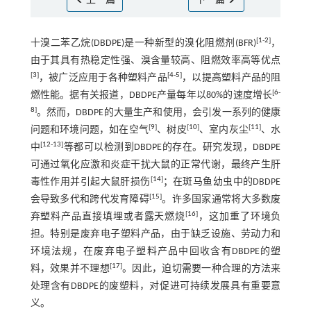
上一篇
下一篇
[
1
-
2
]
十溴二苯乙烷(DBDPE)是一种新型的溴化阻燃剂(BFR)
，
由于其具有热稳定性强、溴含量较高、阻燃效率高等优点
[
3
]
[
4
-
5
]
，被广泛应用于各种塑料产品
，以提高塑料产品的阻
[
6
-
燃性能。据有关报道，DBDPE产量每年以80%的速度增长
8
]
。然而，DBDPE的大量生产和使用，会引发一系列的健康
[
9
]
[
10
]
[
11
]
问题和环境问题，如在空气
、树皮
、室内灰尘
、水
[
12
-
13
]
中
等都可以检测到DBDPE的存在。研究发现，DBDPE
可通过氧化应激和炎症干扰大鼠的正常代谢，最终产生肝
[
14
]
毒性作用并引起大鼠肝损伤
；在斑马鱼幼虫中的DBDPE
[
15
]
会导致多代和跨代发育障碍
。许多国家通常将大多数废
[
16
]
弃塑料产品直接填埋或者露天燃烧
，这加重了环境负
担。特别是废弃电子塑料产品，由于缺乏设施、劳动力和
环境法规，在废弃电子塑料产品中回收含有DBDPE的塑
[
17
]
料，效果并不理想
。因此，迫切需要一种合理的方法来
处理含有DBDPE的废塑料，对促进可持续发展具有重要意
义。