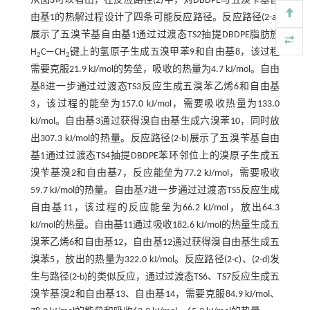
从
图3
可以看出，在反应路径(2)中，对DBDPE与五溴苄基自
由基1的热解过程设计了四条可能反应路径。反应路径(2-a)
展示了五溴苄基自由基1通过过渡态TS2抽提DBDPE脂肪族
H
C—CH
键上的氢原子生成五溴甲苯9和自由基8，该过程
2
2
需要克服21.9 kJ/mol的势垒，吸收的热量为4.7 kJ/mol。自由
基8进一步通过过渡态TS3反应生成五溴苯乙烯6和自由基
3，该过程的能垒为157.0 kJ/mol，需要吸收热量为133.0
kJ/mol。自由基3通过获得溴自由基生成六溴苯10，同时放
出307.3 kJ/mol的热量。反应路径(2-b)展示了五溴苄基自由
基1通过过渡态TS4抽提DBDPE苯环邻位上的溴原子生成五
溴苄基溴2和自由基7，反应能垒为77.2 kJ/mol，需要吸收
59.7 kJ/mol的热量。自由基7进一步通过过渡态TS5反应生成
自由基11，该过程的反应能垒为66.2 kJ/mol，放出64.3
kJ/mol的热量。自由基11通过吸收182.6 kJ/mol的热量生成五
溴苯乙烯6和自由基12，自由基12通过获得溴自由基生成五
溴苯5，放出的热量为322.0 kJ/mol。反应路径(2-c)、(2-d)发
生与路径(2-b)的类似反应，通过过渡态TS6、TS7反应生成五
溴苄基溴2和自由基13、自由基14，需要克服84.9 kJ/mol、