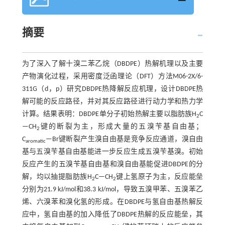
摘要
为了深入了解十溴二苯乙烷（DBDPE）热解机理以及主要
产物演化过程，采用密度泛函理论（DFT）方法M06-2X/6-
311G（d，p）研究DBDPE热降解反应机理，设计DBDPE热
解可能的反应路径，并对其反应路径进行动力学和热力学
计算。结果表明：DBDPE单分子初始热解主要以脂肪族H
C
2
—CH
键的断裂为主，形成大量的五溴苄基自由基；
2
C
—Br键断裂产生溴自由基是竞争反应通道，溴自由
aromatic
基与五溴苄基自由基能进一步反应生成五溴苄基溴。初始
反应产生的五溴苄基自由基和溴自由基能促进DBDPE的分
解，均以抽提脂肪族H
C—CH
键上氢原子为主，反应能垒
2
2
分别为21.9 kJ/mol和38.3 kJ/mol，导致五溴甲苯、五溴苯乙
烯、六溴苯和溴化氢的形成。在DBDPE与氢自由基热解反
应中，氢自由基的加入降低了DBDPE热解的反应能垒，其