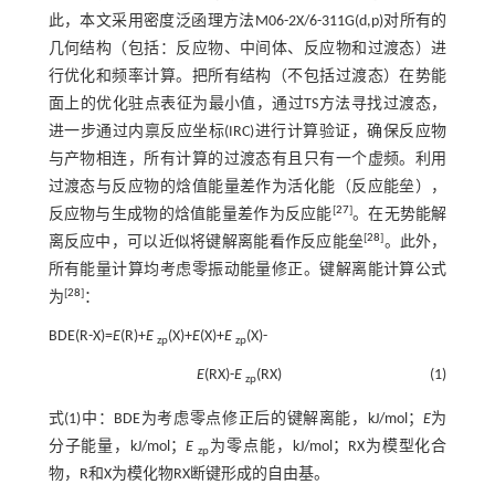
此，本文采用密度泛函理方法M06-2X/6-311G(d,p)对所有的
几何结构（包括：反应物、中间体、反应物和过渡态）进
行优化和频率计算。把所有结构（不包括过渡态）在势能
面上的优化驻点表征为最小值，通过TS方法寻找过渡态，
进一步通过内禀反应坐标(IRC)进行计算验证，确保反应物
与产物相连，所有计算的过渡态有且只有一个虚频。利用
过渡态与反应物的焓值能量差作为活化能（反应能垒），
[
27
]
反应物与生成物的焓值能量差作为反应能
。在无势能解
[
28
]
离反应中，可以近似将键解离能看作反应能垒
。此外，
所有能量计算均考虑零振动能量修正。键解离能计算公式
[
28
]
为
：
BDE(R-X)=
E
(R)+
E
(X)+
E
(X)+
E
(X)-
zp
zp
E
(RX)-
E
(RX)
(1)
zp
式(1)
中：BDE为考虑零点修正后的键解离能，kJ/mol；
E
为
分子能量，kJ/mol；
E
为零点能，kJ/mol；RX为模型化合
zp
物，R和X为模化物RX断键形成的自由基。