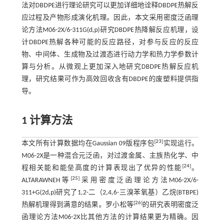
法对DBDPE进行理论研究可以更加详细地诠释DBDPE热解反
应过程及产物形成演化机理。因此，本文采用密度泛函理
论方法M06-2X/6-311G(d,p)研究DBDPE热降解反应机理，设
计DBDPE热解各种可能的反应路径，对参与反应的反应
物、中间体、生成物及过渡态进行动力学和热力学参数计
算与分析。从微观上更加深入地研究DBDPE热解反应机
理，研究结果可作为高效回收含有DBDPE的废塑料提供指
导。
1 计算方法
[
23
]
本文所有计算数据均在Gaussian 09版程序包
实现运行。
M06-2X是一种混合元泛函，对过渡金属、主族热化学、中
[
24
]
程相关能和能垒高度的计算表现出了优异的性能
。
[
25
]
ALTARAWNEH等
采用密度泛函理论方法M06-2X/6-
311+G(2d,p)研究了1,2-二（2,4,6-三溴苯氧基）乙烷(BTBPE)
[
26
]
热解机理得到满意的结果。罗小松等
的研究表明密度泛
函理论方法M06-2X比其他方法的计算结果更为精确。因