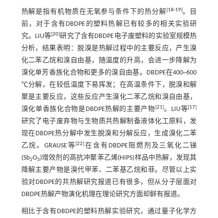
[
18
-
19
]
热解是指有机物质在无氧参与条件下的热分解
。目
前，对于含有DBDPE的塑料热解已有较多的相关实验研
[
20
]
究。LIU等
研究了含有DBDPE电子废塑料的实验室规模热
分析，结果表明：脱溴是热解过程中的主要反应，产生溴
化二苯乙烷和溴自由基，随温度的升高，会进一步降解为
溴化单芳香族化合物和更多的溴自由基。DBDPE在400~600
℃分解，在较低温度下易挥发；在高温条件下，脱溴和解
聚是主要反应，这些反应产生溴化二苯乙烷和溴自由基，
[
21
]
[
17
]
溴化单香族化合物是DBDPE热解的主要产物
。LIU等
研究了电子废弃物与生物质共热解制备液体化工原料，发
现在DBDPE热分解中发生脱溴和分解反应，生成溴化二苯
[
22
]
乙烷。GRAUSE等
在含有DBDPE阻燃剂及三氧化二锑
(Sb
O
)增效剂的高抗冲聚苯乙烯(HIPS)样品中热解，发现其
2
3
降解主要产物是溴代甲苯、二苯基乙烷和菲。尽管以上实
验对DBDPE的共热解研究报道已有很多，但从分子层面对
DBDPE热解产物演化机理在理论研究方面却鲜有报道。
相比于含有DBDPE的塑料热解实验研究，通过量子化学方