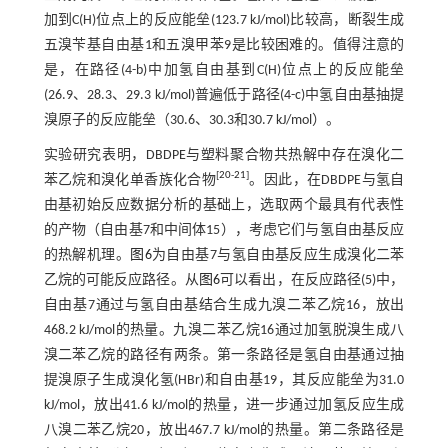
加到C(H)位点上的反应能垒(123.7 kJ/mol)比较高，断裂生成
五溴苄基自由基1和五溴甲苯9是比较困难的。值得注意的
是，在路径(4-b)中加氢自由基到C(H)位点上的反应能垒
(26.9、28.3、29.3 kJ/mol)普遍低于路径(4-c)中氢自由基抽提
溴原子的反应能垒（30.6、30.3和30.7 kJ/mol）。
实验研究表明，DBDPE与塑料聚合物共热解中存在溴化二
[
20
-
21
]
苯乙烷和溴化单香族化合物
。因此，在DBDPE与氢自
由基初始反应数据分析的基础上，选取两个最具有代表性
的产物（自由基7和中间体15），考虑它们与氢自由基反应
的热解机理。
图6
为自由基7与氢自由基反应生成溴化二苯
乙烷的可能反应路径。从
图6
可以看出，在反应路径(5)中，
自由基7通过与氢自由基结合生成九溴二苯乙烷16，放出
468.2 kJ/mol的热量。九溴二苯乙烷16通过加氢脱溴生成八
溴二苯乙烷的路径有两条。第一条路径是氢自由基通过抽
提溴原子生成溴化氢(HBr)和自由基19，其反应能垒为31.0
kJ/mol，放出41.6 kJ/mol的热量，进一步通过加氢反应生成
八溴二苯乙烷20，放出467.7 kJ/mol的热量。第二条路径是