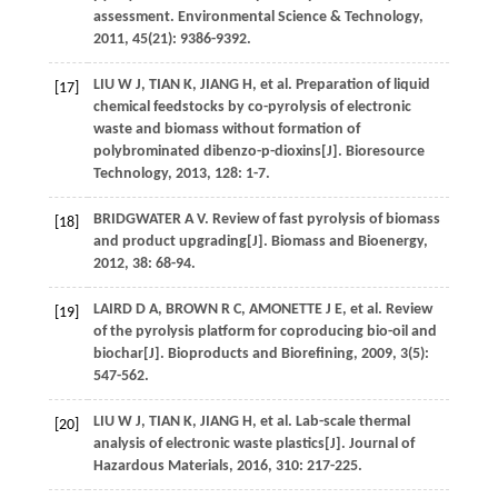
assessment.
Environmental Science & Technology
,
2011
,
45
(21): 9386-9392.
LIU
W J
,
TIAN
K
,
JIANG
H
, et al. Preparation of liquid
[17]
chemical feedstocks by co-pyrolysis of electronic
waste and biomass without formation of
polybrominated dibenzo-p-dioxins[J].
Bioresource
Technology
,
2013
,
128
: 1-7.
BRIDGWATER
A V
. Review of fast pyrolysis of biomass
[18]
and product upgrading[J].
Biomass and Bioenergy
,
2012
,
38
: 68-94.
LAIRD
D A
,
BROWN
R C
,
AMONETTE
J E
, et al. Review
[19]
of the pyrolysis platform for coproducing bio-oil and
biochar[J].
Bioproducts and Biorefining
,
2009
,
3
(5):
547-562.
LIU
W J
,
TIAN
K
,
JIANG
H
, et al. Lab-scale thermal
[20]
analysis of electronic waste plastics[J].
Journal of
Hazardous Materials
,
2016
,
310
: 217-225.