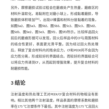
另外，摩擦磨损试验过程会在磨痕处产生热量，磨痕区的
材料升温软化，易黏附在对磨小球上，形成黏着磨损，导
[
36
]
致磨损体积增加
，出现CF裸露和材料分层黏着的现象，
如
图5a2
、
图5a3
、
图5b2
、
图5b3
、
图5c2
、
图5c3
、
图5d2
、
图5d3
、
图5e2
、
图5e3
、
图5f2
、
图5f3
所示。比较样品回火
前后的磨痕形貌可以发现，回火后样品中的CF与周围材料
的结合性更好，表面更光滑平整。因为经过回火热处理
后，释放了复合材料内的残余应力，CF和PEEK间不会因为
应力而分离，形成较好的界面结合。而较好的界面结合可
以将应力传递到CF，从而起到增强效果，提升复合材料的
耐磨损性能。
3 结论
注射温度和热处理工艺对PEEK/CF复合材料的物相没有影
响。相比其他两个注射温度，样品表面的摩擦系数和磨损
率在175 ℃注塑条件下最低。其中注射温度为175 ℃且回火