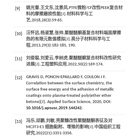
姚光督,王文东,沈景凤,PTFE微粉/CF改性PEEK复合材
[9]
料的摩擦磨损性能[J].
材料科学与工
艺
,
2018
,
26
(3):59-65.
汪怀远,杨淑慧,张帅,聚醚醚酮基复合材料端面摩擦
[10]
热的有限元数值模拟[J].
高分子材料科学与工
程
,
2013
,
29
(3):182-185, 190.
刘俊聪,刘爱云,李树虎,聚醚醚酮复合材料改性研究
[11]
进展[J].
工程塑料应用
,
2022
,
50
(2):169-174.
GRAVIS
D
,
PONCIN-EPAILLARD
F
,
COULON
J F
.
[12]
Correlation between the surface chemistry, the
surface free energy and the adhesion of metallic
coatings onto plasma-treated poly(ether ether
ketone)[J].
Applied Surface Science
,
2020
, DOI:
10.1016/j.apsusc.2019.144242
.
冯乐,邱鹏,刘敏,壳聚糖改性聚醚醚酮表征及对
[13]
MC3T3-E1 细胞黏附、增殖的影响[J].
中国组织工程
研究
,
2022
(21):3351-3356.