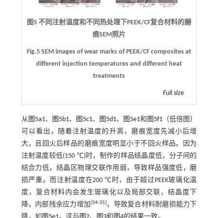
图5 不同注射温度和不同热处理下PEEK/CF复合材料的磨
痕SEM照片
Fig.5 SEM images of wear marks of PEEK/CF composites at
different injection temperatures and different heat
treatments
Full size
从
图5a1
、
图5b1
、
图5c1
、
图5d1
、
图5e1
和
图5f1
（低倍图）
可以看出，随着注射温度的升高，磨痕宽度先减小后增
大，且回火后样品的磨痕宽度明显小于不回火样品。因为
注射温度较低(150 ℃)时，制作的样品结晶度低，分子间的
结合力低，结晶区物理交联作用弱，导致样品强度低，磨
损严重。而注射温度在200 ℃时，由于超过PEEK玻璃化温
度，复合材料内会发生玻璃化以及局部交联，结晶度下
[
34
-
35
]
降，内部残余应力增加
，导致复合材料耐磨损能力下
降，如
图5e1
。这与
图2
、
图3
和
图4
的结果一致。