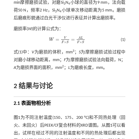
min摩擦磨损试验，对磨Si
N
小球的直径为9 mm，法向载
3
4
荷50 N，频率2 Hz，Si
N
小球单次移动距离为5 mm。磨损
3
4
后磨痕形貌通过白光干涉仪进行表征并计算出磨损率。
磨损率(
W
)的计算公式为：
V
A
L
=
=
W
(1)
W
=
V
F
×
S
=
A
L
F
×
S
×
×
F
S
F
S
3
式(1)
中：
V
为磨损的体积，mm
；
S
为摩擦磨损试验过程中
对磨小球移动距离，mm；
F
为摩擦磨损试验法向载荷，N；
2
A
为磨损界面的面积，mm
；
L
为磨痕长度，mm。
2 结果与讨论
2.1 表面物相分析
图1
为不同注射温度(150、175、200 °C)和不同热处理（回
火、未回火）后PEEK/CF复合材料的XRD谱图。从
图1
可以看
出，试样在经过不同的注射温度和不同的热处理后都出现