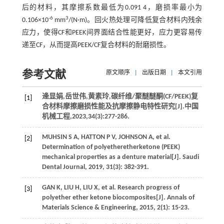
后的材料，其摩擦系数最低为0.091 4，磨损率最小为
-6
3
0.106×10
mm
/(N·m)。回火热处理可降低复合材料内残余
应力，使得CF和PEEK间界面结合性能更好，应力更容易传
递至CF，从而提高PEEK/CF复合材料的耐磨损性。
参考文献
原文顺序
|
出版日期
|
本文引用
逄显娟,岳世伟,黄素玲,碳纤维/聚醚醚酮(CF/PEEK)复
[1]
合材料摩擦磨损性能及抗摩擦静电特性研究[J].
中国
机械工程
,
2023
,
34
(3):277-286.
MUHSIN
S A
,
HATTON
P V
,
JOHNSON
A
, et al.
[2]
Determination of polyetheretherketone (PEEK)
mechanical properties as a denture material[J].
Saudi
Dental Journal
,
2019
,
31
(3): 382-391.
GAN
K
,
LIU
H
,
LIU
X
, et al. Research progress of
[3]
polyether ether ketone biocomposites[J].
Annals of
Materials Science & Engineering
,
2015
,
2
(1): 15-23.