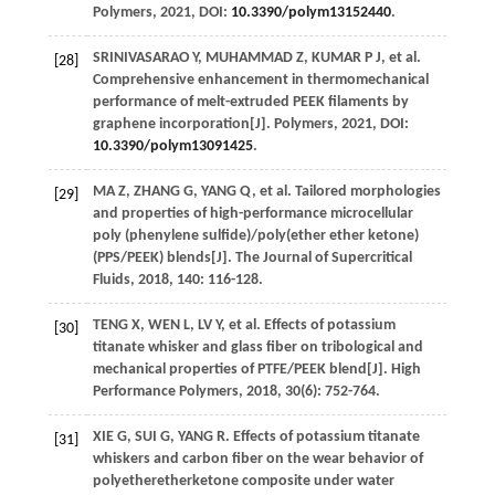
Polymers
,
2021
, DOI:
10.3390/polym13152440
.
SRINIVASARAO
Y
,
MUHAMMAD
Z
,
KUMAR
P J
, et al.
[28]
Comprehensive enhancement in thermomechanical
performance of melt-extruded PEEK filaments by
graphene incorporation[J].
Polymers
,
2021
, DOI:
10.3390/polym13091425
.
MA
Z
,
ZHANG
G
,
YANG
Q
, et al. Tailored morphologies
[29]
and properties of high-performance microcellular
poly (phenylene sulfide)/poly(ether ether ketone)
(PPS/PEEK) blends[J].
The Journal of Supercritical
Fluids
,
2018
,
140
: 116-128.
TENG
X
,
WEN
L
,
LV
Y
, et al. Effects of potassium
[30]
titanate whisker and glass fiber on tribological and
mechanical properties of PTFE/PEEK blend[J].
High
Performance Polymers
,
2018
,
30
(6): 752-764.
XIE
G
,
SUI
G
,
YANG
R
. Effects of potassium titanate
[31]
whiskers and carbon fiber on the wear behavior of
polyetheretherketone composite under water