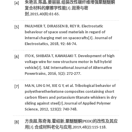
朱艳吉,陈晶,姜丽丽,组装改性碳纤维增强聚醚醚酮
[4]
复合材料的摩擦学性能[J].
润滑与密
封
,
2015
,
40
(8):61-65.
PAULMIER
T
,
DIRASSEN
B
, REY R. Electrostatic
[5]
behaviour of space used materials in regard of
internal charging met on spacecrafts[J].
Journal of
Electrostatics
,
2018
,
92
: 66-74.
ITO
K
,
SHIBATA
T
,
KAWASAKI
T
. Development of high
[6]
voltage wire for new structure motor in full hybrid
vehicle[J].
SAE International Journal of Alternative
Powertrains
,
2016
,
5
(2): 272-277.
MA
N
,
LIN
G M
,
XIE
G Y
, et al. Tribological behavior of
[7]
polyetheretherketone composites containing short
carbon fibers and potassium titanate whiskers in dry
sliding against steel[J].
Journal of Applied Polymer
Science
,
2012
,
123
(2): 740-748.
方良超,陈奇海,霍绍新,聚醚醚酮(PEEK)的改性及其应
[8]
用[J].
合成材料老化与应用
,
2019
,
48
(2):115-118.