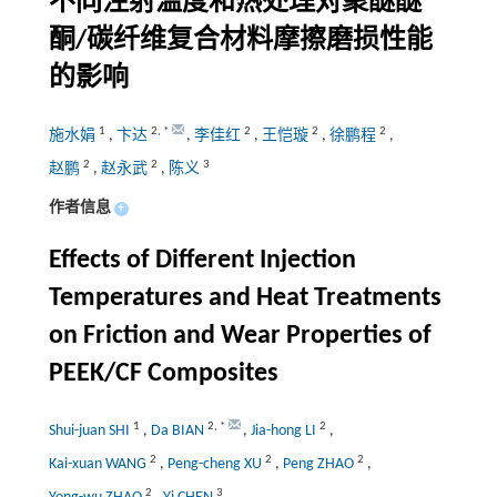
不同注射温度和热处理对聚醚醚
酮/碳纤维复合材料摩擦磨损性能
的影响
1
2
,
*
2
2
2
施水娟
,
卞达
,
李佳红
,
王恺璇
,
徐鹏程
,
2
2
3
赵鹏
,
赵永武
,
陈义
作者信息
+
Effects of Different Injection
Temperatures and Heat Treatments
on Friction and Wear Properties of
PEEK/CF Composites
1
2
,
*
2
Shui-juan SHI
,
Da BIAN
,
Jia-hong LI
,
2
2
2
Kai-xuan WANG
,
Peng-cheng XU
,
Peng ZHAO
,
2
3