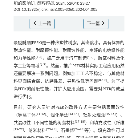
能的影响[J].
塑料科技
, 2024, 52(04): 23-27
DOI:10.15925/j.cnki.issn1005-3360.2024.04.005
上一篇
下一篇
聚醚醚酮(PEEK)是一种热塑性树脂，其密度小，具有优异的
耐热性能、耐摩擦性能、耐腐蚀性能、良好的电绝缘性能
[
1
-
3
]
[
4
-
5
]
和力学性能
，被广泛用于汽车制造
、航空材料及化
[
6
-
7
]
学工业等领域
。然而，推广PEEK材料实际工程应用仍然
还需要解决一系列问题，例如加工工艺不稳定、与其他材
[
8
-
10
]
料界面结合弱、抗磨性差、导热性低等问题
。为了提
高PEEK的耐磨性能，并扩大应用范围，需要对PEEK的成型
进行优化。
目前，研究人员针对PEEK的改性方式主要包括表面改性
[
11
-
12
]
[
13
-
14
]
[
15
-
16
]
（等离子体
、湿化学法
、辐射处理法
）、
[
17
-
18
]
共混改性（不同性能的树脂材料
）和填充改性（纤维
[
19
-
22
]
[
23
-
25
]
[
26
-
28
]
、纳米材料
、石墨烯
等）。填充改性可以