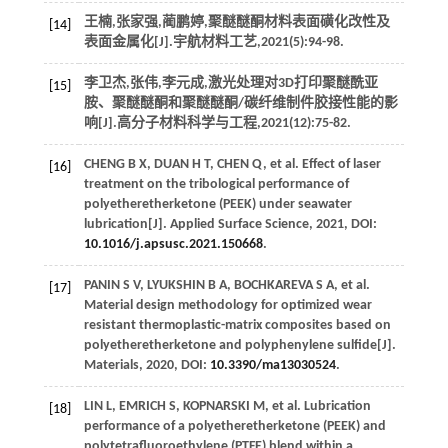
王楠,张家强,蔺鹏婷,聚醚醚酮材料表面磺化改性及
[14]
表面金属化[J].
宇航材料工艺
,
2021
(5):94-98.
李卫杰,张伟,李元成,激光处理对3D打印聚醚酰亚
[15]
胺、聚醚醚酮和聚醚醚酮/碳纤维制件胶接性能的影
响[J].
高分子材料科学与工程
,
2021
(12):75-82.
CHENG
B X
,
DUAN
H T
,
CHEN
Q
, et al. Effect of laser
[16]
treatment on the tribological performance of
polyetheretherketone (PEEK) under seawater
lubrication[J].
Applied Surface Science
,
2021
, DOI:
10.1016/j.apsusc.2021.150668
.
PANIN
S V
,
LYUKSHIN
B A
,
BOCHKAREVA
S A
, et al.
[17]
Material design methodology for optimized wear
resistant thermoplastic-matrix composites based on
polyetheretherketone and polyphenylene sulfide[J].
Materials
,
2020
, DOI:
10.3390/ma13030524
.
LIN
L
,
EMRICH
S
,
KOPNARSKI
M
, et al. Lubrication
[18]
performance of a polyetheretherketone (PEEK) and
polytetrafluoroethylene (PTFE) blend within a