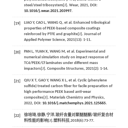
steel/steel tribosystem[J].
Wear
,
2021
, DOI:
10.1016/j.wear.2021.203997
.
LIAO
Y
,
CAO
L
,
WANG
Q
, et al. Enhanced tribological
[19]
properties of PEEK-based composite coatings
reinforced by PTFE and graphite[J].
Journal of
Applied Polymer Science
,
2021
(13): 1-11.
PAN
L
,
YUAN
X
,
WANG
M
, et al. Experimental and
[20]
numerical simulation study on impact response of
TC4/PEEK/Cf laminates under different mass
impactors[J].
Composite Structures
,
2021
(2): 1-14.
QIU
X T
,
GAO
Y
,
WANG
X L
, et al. Cyclic (phenylene
[21]
sulfide) treated carbon fiber for facile preparation of
high performance PEEK based anti-wear
composites[J].
Materials Chemistry and Physics
,
2022
, DOI:
10.1016/j.matchemphys.2021.125665
.
徐培琦,徐静,宁洋,玻纤含量对聚醚醚酮/玻纤复合材
[22]
料性能的影响[J].
塑料科技
,
2018
(6):73-77.