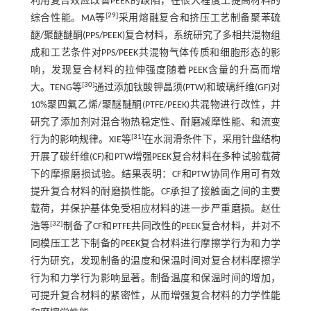
利用复合效应改善PEEK的缺陷，在很大程度上提高材料的
[
29
]
综合性能。MA等
采用熔融复合和挤压工艺制备聚苯硫
醚/聚醚醚酮(PPS/PEEK)复合材料，系统研究了多相共混物组
成和工艺条件对PPS/PEEK共混物气体传质和细胞形态的影
响，发现复合材料的拉伸强度随着PEEK含量的升高而增
[
30
]
大。TENG等
通过添加钛酸钾晶须(PTW)和玻璃纤维(GF)对
10%聚四氟乙烯/聚醚醚酮(PTFE/PEEK)共混物进行改性，并
研究了添加剂对混合物热稳定性、耐磨减摩性能、和流变
[
31
]
行为的影响规律。XIE等
在水润滑条件下，采用针盘结构
开展了碳纤维(CF)和PTW增强PEEK复合材料在多种试验载荷
下的摩擦磨损试验。结果表明：CF和PTW协同作用可有效
提升复合材料的耐磨损性能。CF承担了接触面之间的主要
载荷，并保护基体免受相应材料的进一步严重磨损。赵仕
[
32
]
浩等
制备了CF和PTFE共同改性的PEEK复合材料，并对不
同模压工艺下制备的PEEK复合材料进行摩擦学行为和力学
行为研究，发现制备的温度和保温时间对复合材料摩擦学
行为和力学行为影响显著。制备温度和保温时间的增加，
可提升复合材料的紧密性，从而增强复合材料的力学性能