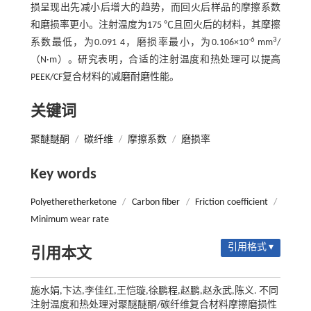
损呈现出先减小后增大的趋势，而回火后样品的摩擦系数
和磨损率更小。注射温度为175 ℃且回火后的材料，其摩擦
-6
3
系数最低，为0.091 4，磨损率最小，为0.106×10
mm
/
（N·m）。研究表明，合适的注射温度和热处理可以提高
PEEK/CF复合材料的减磨耐磨性能。
关键词
聚醚醚酮
/
碳纤维
/
摩擦系数
/
磨损率
Key words
Polyetheretherketone
/
Carbon fiber
/
Friction coefficient
/
Minimum wear rate
引用格式 ▾
引用本文
施水娟,卞达,李佳红,王恺璇,徐鹏程,赵鹏,赵永武,陈义. 不同
注射温度和热处理对聚醚醚酮/碳纤维复合材料摩擦磨损性