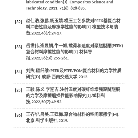
lubricated condition[J].
Composites Science and
Technology
,
2011
,
71
(6): 828-835.
赵仕浩,张鹏,杨玉婧.模压工艺参数对PEEK基复合材
[32]
料冲击性能及摩擦学性能的影响[J].
橡塑技术与装
备
,
2022
,
48
(7):24-27.
岳世伟,逄显娟,牛一旭,载荷和速度对聚醚醚酮(PEEK)
[33]
复合材料摩擦性能的影响[J].
材料导
报
,
2022
,
36
(16):255-261.
刘煦.碳纤维/PEEK及PTFE/POM复合材料的力学性质
[34]
研究[D].成都:西南交通大学,
2012
.
王骏,陈义,李迎吉,注射温度对碳纤维增强聚醚醚酮
[35]
的力学及摩擦磨损性能影响探究[J].
塑料科
技
,
2022
,
50
(7):49-52.
王齐华,吕美,王廷梅.
聚合物材料的空间摩擦学
[M].
[36]
北京:科学出版社,
2019
.