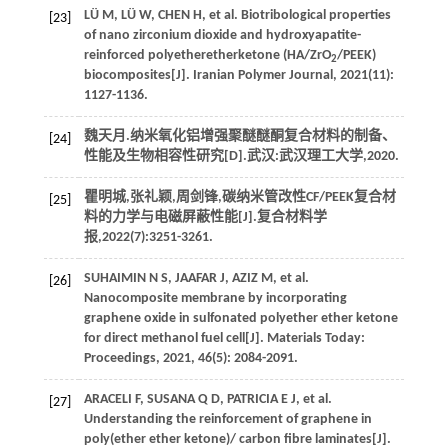
LÜ
M
,
LÜ
W
,
CHEN
H
, et al. Biotribological properties
[23]
of nano zirconium dioxide and hydroxyapatite-
reinforced polyetheretherketone (HA/ZrO
/PEEK)
2
biocomposites[J].
Iranian Polymer Journal
,
2021
(11):
1127-1136.
魏天月.纳米氧化铝增强聚醚醚酮复合材料的制备、
[24]
性能及生物相容性研究[D].武汉:武汉理工大学,
2020
.
瞿明城,张礼颖,周剑锋,碳纳米管改性CF/PEEK复合材
[25]
料的力学与电磁屏蔽性能[J].
复合材料学
报
,
2022
(7):3251-3261.
SUHAIMIN
N S
,
JAAFAR
J
,
AZIZ
M
, et al.
[26]
Nanocomposite membrane by incorporating
graphene oxide in sulfonated polyether ether ketone
for direct methanol fuel cell[J].
Materials Today:
Proceedings
,
2021
,
46
(5): 2084-2091.
ARACELI
F
,
SUSANA
Q D
,
PATRICIA
E J
, et al.
[27]
Understanding the reinforcement of graphene in
poly(ether ether ketone)/ carbon fibre laminates[J].