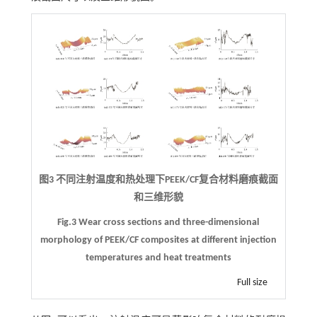
图3 不同注射温度和热处理下PEEK/CF复合材料磨痕截面
和三维形貌
Fig.3 Wear cross sections and three-dimensional
morphology of PEEK/CF composites at different injection
temperatures and heat treatments
Full size