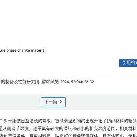
re phase change material
引用格式
的制备及性能研究[J].
塑料科技
, 2024, 52(04): 28-32
下一篇
们对于服装日益增长的需求，智能调温织物的出现开拓了纺织材料的新领
热量从而调节温度。通常具有较大的潜热和较小的相变温度范围，相变材料
近似等温条件。相变材料是一种良好的绿色环保载体，具有体积小、储热