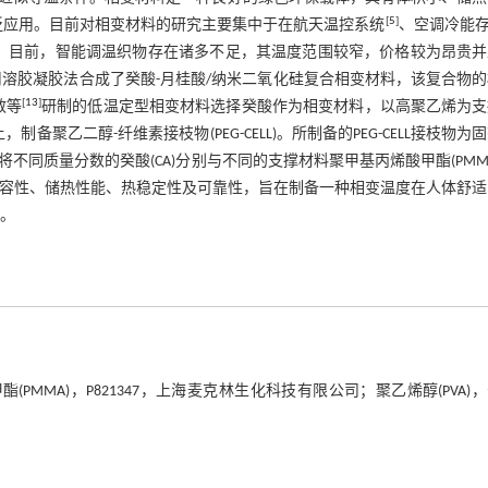
[
5
]
泛应用。目前对相变材料的研究主要集中于在航天温控系统
、空调冷能
。目前，智能调温织物存在诸多不足，其温度范围较窄，价格较为昂贵并
用溶胶凝胶法合成了癸酸-月桂酸/纳米二氧化硅复合相变材料，该复合物
[
13
]
翠敏等
研制的低温定型相变材料选择癸酸作为相变材料，以高聚乙烯为支
备聚乙二醇-纤维素接枝物(PEG-CELL)。所制备的PEG-CELL接枝物为
同质量分数的癸酸(CA)分别与不同的支撑材料聚甲基丙烯酸甲酯(PMM
学兼容性、储热性能、热稳定性及可靠性，旨在制备一种相变温度在人体舒
料。
PMMA)，P821347，上海麦克林生化科技有限公司；聚乙烯醇(PVA)