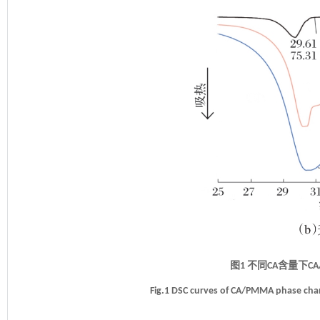
图1 不同CA含量下C
Fig.1 DSC curves of CA/PMMA phase chang