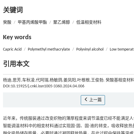
关键词
癸酸
/
甲基丙烯酸甲酯
/
聚乙烯醇
/
低温相变材料
Key words
Capric Acid
/
Polymethyl methacrylate
/
Polyvinyl alcohol
/
Low temperatu
引用本文
杨迪,思芳,车秋凌,代阿瑞,杨敏鸽,姜凤阳,叶根根,王俊勃. 癸酸基相变材料
DOI:10.15925/j.cnki.issn1005-3360.2024.04.006
上一篇
近年来，传统服装通过改变织物的薄厚程度来调节温度已经不能满足人
智能调温材料中的相变材料通过实现固-固、固-液的转变，吸收释放
融化吸热储存能量，必要时通过凝固释放热量，在此过程中保持等温或