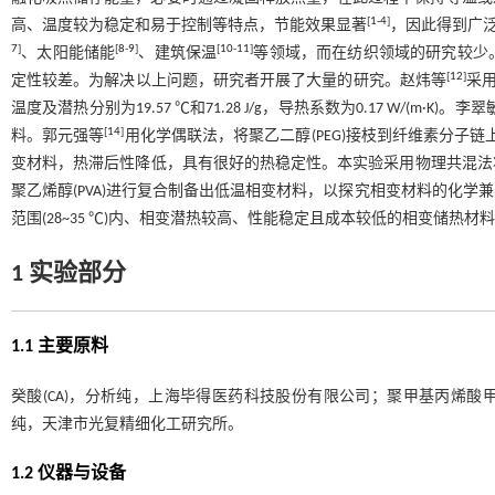
[
1
-
4
]
高、温度较为稳定和易于控制等特点，节能效果显著
，因此得到广
7
]
[
8
-
9
]
[
10
-
11
]
、太阳能储能
、建筑保温
等领域，而在纺织领域的研究较少
[
12
]
定性较差。为解决以上问题，研究者开展了大量的研究。赵炜等
采
温度及潜热分别为19.57 ℃和71.28 J/g，导热系数为0.17 W/(m·K)。李
[
14
]
料。郭元强等
用化学偶联法，将聚乙二醇(PEG)接枝到纤维素分子链上，制
变材料，热滞后性降低，具有很好的热稳定性。本实验采用物理共混法将不
聚乙烯醇(PVA)进行复合制备出低温相变材料，以探究相变材料的化
范围(28~35 ℃)内、相变潜热较高、性能稳定且成本较低的相变储热材
1 实验部分
1.1 主要原料
癸酸(CA)，分析纯，上海毕得医药科技股份有限公司；聚甲基丙烯酸甲酯(
纯，天津市光复精细化工研究所。
1.2 仪器与设备