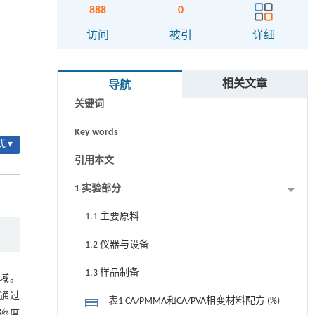
888
0
访问
被引
详细
摘要
相关文章
导航
关键词
Key words
 ▾
引用本文
1 实验部分
1.1 主要原料
1.2 仪器与设备
1.3 样品制备
域。
通过
表1 CA/PMMA和CA/PVA相变材料配方 (%)
密度