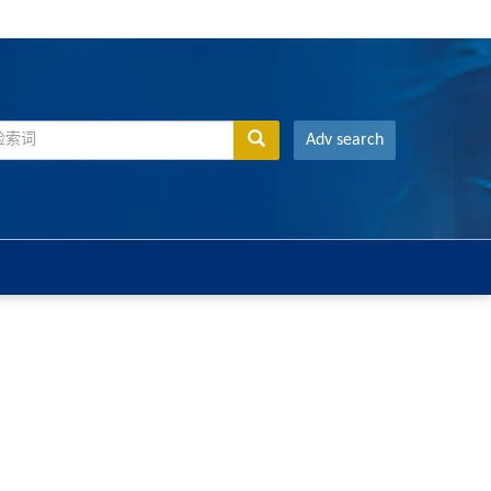
Adv search