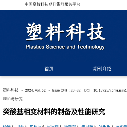
中国高校科技期刊集群服务平台
首页
期刊介绍
塑料科技
››
2024, Vol. 52
››
Issue (04)
: 28 -32.
DOI:
10.15925/j.cnki.iss
理论与研究
癸酸基相变材料的制备及性能研究
1
1
2
1
1
1
1