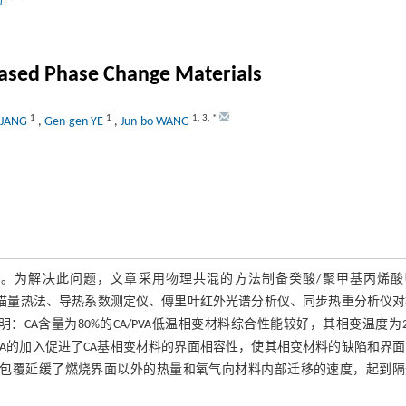
勃
Based Phase Change Materials
1
1
1
,
3
,
*
 JANG
,
Gen-gen YE
,
Jun-bo WANG
。为解决此问题，文章采用物理共混的方法制备癸酸/聚甲基丙烯酸
差示扫描量热法、导热系数测定仪、傅里叶红外光谱分析仪、同步热重分析仪
含量为80%的CA/PVA低温相变材料综合性能较好，其相变温度为29
。PVA和PMMA的加入促进了CA基相变材料的界面相容性，使其相变材料的缺陷和界
A的包覆延缓了燃烧界面以外的热量和氧气向材料内部迁移的速度，起到隔