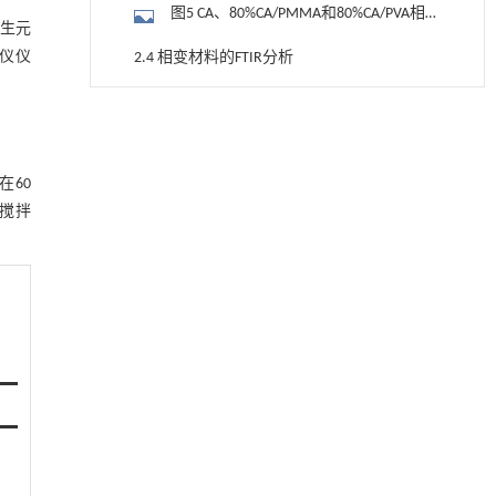
图5 CA、80%CA/PMMA和80%CA/PVA相变
州生元
材料的TG曲线
湘仪仪
2.4 相变材料的FTIR分析
图6 CA、PVA和80%CA/PVA的FTIR谱图
降温路面涂层混合反射行为及其对道路光环境
[1]
安全的影响研究
3 结论
Engineering
. 2026, Vol.58(3): 1-303
在60
参考文献
https://doi.org/10.1016/j.eng.2025.06.014
力搅拌
基金资助
用于宽浓度范围高效捕集CO₂及低能耗再生的新
[2]
型酮基IPDA相变吸收剂
Engineering
. 2026, Vol.58(3): 1-303
https://doi.org/10.1016/j.eng.2025.05.008
基于均相催化剂的两段式水热液化实现丙烯腈-
[3]
丁二烯-苯乙烯共聚物的分步脱氮与液化
Engineering
. 2026, Vol.58(3): 1-303
https://doi.org/10.1016/j.eng.2025.12.037
用于背面供电网络的纯钌n-TSV加工与极致全干
[4]
法SOI晶圆减薄技术