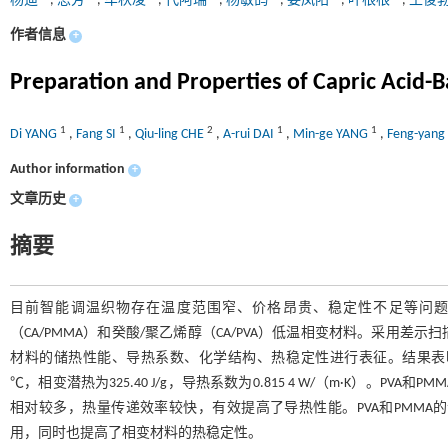
杨迪
,
思芳
,
车秋凌
,
代阿瑞
,
杨敏鸽
,
姜凤阳
,
叶根根
,
王俊
作者信息
+
Preparation and Properties of Capric Acid-
1
1
2
1
1
Di YANG
,
Fang SI
,
Qiu-ling CHE
,
A-rui DAI
,
Min-ge YANG
,
Feng-yang
Author information
+
文章历史
+
摘要
目前智能调温织物存在温度范围窄、价格昂贵、稳定性不足等问题
（CA/PMMA）和癸酸/聚乙烯醇（CA/PVA）低温相变材料。采用
材料的储热性能、导热系数、化学结构、热稳定性进行表征。结果表明：CA
℃，相变潜热为325.40 J/g，导热系数为0.815 4 W/（m·K）
相对较多，热量传递效率较快，有效提高了导热性能。PVA和PMM
用，同时也提高了相变材料的热稳定性。