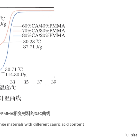
A/PMMA相变材料的DSC曲线
e materials with different capric acid content
Full siz