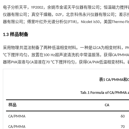
电子分析天平，YP2002，余姚市金诺天平仪器有限公司；恒温磁力搅拌器，
仪器有限公司；真空干燥箱，DZF，北京科伟永兴仪器有限公司；差示扫描量
器有限公司；傅里叶红外光谱分析仪(FTIR)，Nicolet is50，美国Thermo Fi
1.3 样品制备
采用物理共混法制备了两种低温相变材料。一种是以CA为相变材料，PM
℃下搅拌均匀，放置在100 Hz超声波清洗机中常温振荡，获得CA/P
器将PVA溶液与CA溶液在70 ℃下搅拌均匀，获得CA/PVA低温相变材料。
表1 CA/PMMA和
Tab.1 Formula of CA/PMMA a
样品
CA
CA/PMMA
60
CA/PMMA
70