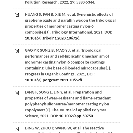
Pollution Research
,
2022
,
29
: 5330-5344.
HUANG
S
,
PAN
B
,
XIE
M
, et al. Synergistic effects of
[2]
graphene oxide and paraffin wax on the tribological
properties of monomer casting nylon-6
composites[J].
Tribology International
,
2021
, DOI:
10.1016/j.triboint.2020.106726
.
GAO
P P
,
SUN
Z B
,
MAO
Y J
, et al. Tribological
[3]
performances and self-lubricating mechanism of
monomer casting nylon-6 composite coatings
containing lube base oil-loaded microcapsules[J].
Progress in Organic Coatings
,
2021
, DOI:
10.1016/j.porgcoat.2021.106528
.
LANG
F
,
SONG
L
,
LIN
Y
, et al. Preparation and
[4]
properties of wear‐resistant and flame-retardant
polyphenylsulfoneurea/monomer casting nylon
copolymers[J].
The Journal of Applied Polymer
Science
,
2021
, DOI:
10.1002/app.50750
.
DING
W
,
ZHOU
Y
,
WANG
W
, et al. The reactive
[5]