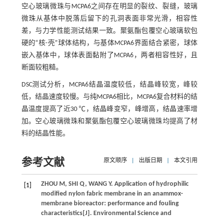
空心玻璃微珠与MCPA6之间存在明显的裂纹、裂缝，玻璃
微珠从基体中脱落后留下的孔洞表面非常光滑，相容性
差，与力学性能测试结果一致。聚氨酯包覆空心玻璃软包
硬的“核-壳”球体结构，与基体MCPA6界面结合紧密，球体
嵌入基体中，球体表面黏附了MCPA6，两者相容性好，且
断面较粗糙。
DSC测试分析，MCPA6结晶温度较低，结晶峰较宽，峰较
低，结晶速度较慢。与纯MCPA6相比，MCPA6复合材料的结
晶温度提高了近30 ℃，结晶峰变窄，峰增高，结晶速率增
加。空心玻璃微珠和聚氨酯包覆空心玻璃微珠均提高了材
料的结晶性能。
参考文献
原文顺序
|
出版日期
|
本文引用
ZHOU
M
,
SHI
Q
,
WANG
Y
. Application of hydrophilic
[1]
modified nylon fabric membrane in an anammox-
membrane bioreactor: performance and fouling
characteristics[J].
Environmental Science and