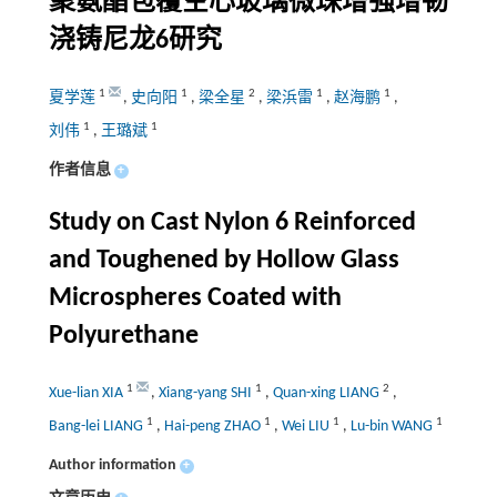
聚氨酯包覆空心玻璃微珠增强增韧
浇铸尼龙6研究
1
1
2
1
1
夏学莲
,
史向阳
,
梁全星
,
梁浜雷
,
赵海鹏
,
1
1
刘伟
,
王璐斌
作者信息
+
Study on Cast Nylon 6 Reinforced
and Toughened by Hollow Glass
Microspheres Coated with
Polyurethane
1
1
2
Xue-lian XIA
,
Xiang-yang SHI
,
Quan-xing LIANG
,
1
1
1
1
Bang-lei LIANG
,
Hai-peng ZHAO
,
Wei LIU
,
Lu-bin WANG
Author information
+