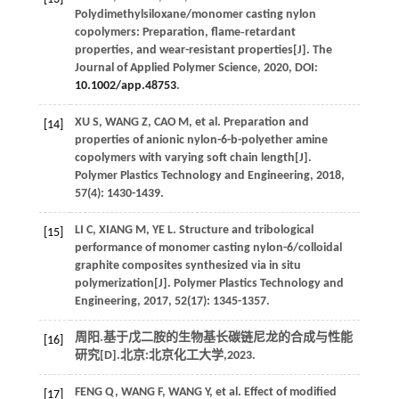
Polydimethylsiloxane/monomer casting nylon
copolymers: Preparation, flame‐retardant
properties, and wear-resistant properties[J].
The
Journal of Applied Polymer Science
,
2020
, DOI:
10.1002/app.48753
.
XU
S
,
WANG
Z
,
CAO
M
, et al. Preparation and
[14]
properties of anionic nylon-6-b-polyether amine
copolymers with varying soft chain length[J].
Polymer Plastics Technology and Engineering
,
2018
,
57
(4): 1430-1439.
LI
C
,
XIANG
M
,
YE
L
. Structure and tribological
[15]
performance of monomer casting nylon-6/colloidal
graphite composites synthesized via in situ
polymerization[J].
Polymer Plastics Technology and
Engineering
,
2017
,
52
(17): 1345-1357.
周阳.基于戊二胺的生物基长碳链尼龙的合成与性能
[16]
研究[D].北京:北京化工大学,
2023
.
FENG
Q
,
WANG
F
,
WANG
Y
, et al. Effect of modified
[17]