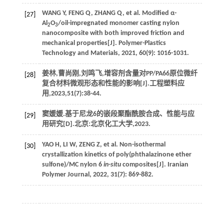
WANG
Y
,
FENG
Q
,
ZHANG
Q
, et al. Modified α-
[27]
Al
O
/oil-impregnated monomer casting nylon
2
3
nanocomposite with both improved friction and
mechanical properties[J].
Polymer-Plastics
Technology and Materials
,
2021
,
60
(9): 1016-1031.
姜林,曹尚刚,刘鸣飞,增容剂含量对PP/PA66原位微纤
[28]
复合材料微观形态和性能的影响[J].
工程塑料应
用
,
2023
,
51
(7):38-44.
窦媛媛.基于尼龙6的嵌段聚酯酰胺合成、性能与应
[29]
用研究[D].北京:北京化工大学,
2023
.
YAO
H
,
LI
W
,
ZENG
Z
, et al. Non-isothermal
[30]
crystallization kinetics of poly(phthalazinone ether
sulfone)/MC nylon 6
in-situ
composites[J].
Iranian
Polymer Journal
,
2022
,
31
(7): 869-882.