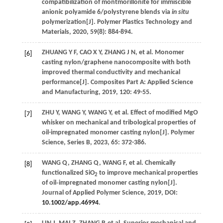
compatibilization of montmorillonite for immiscible
anionic polyamide 6/polystyrene blends via
in situ
polymerization[J].
Polymer Plastics Technology and
Materials
,
2020
,
59
(8): 884-894.
ZHUANG
Y F
,
CAO
X Y
,
ZHANG
J N
, et al. Monomer
[6]
casting nylon/graphene nanocomposite with both
improved thermal conductivity and mechanical
performance[J].
Composites Part A: Applied Science
and Manufacturing
,
2019
,
120
: 49-55.
ZHU
Y
,
WANG
Y
,
WANG
Y
, et al. Effect of modified MgO
[7]
whisker on mechanical and tribological properties of
oil-impregnated monomer casting nylon[J].
Polymer
Science
, Series B,
2023
,
65
: 372-386.
WANG
Q
,
ZHANG
Q
,
WANG
F
, et al. Chemically
[8]
functionalized SiO
to improve mechanical properties
2
of oil‐impregnated monomer casting nylon[J].
Journal of Applied Polymer Science
,
2019
, DOI:
10.1002/app.46994
.