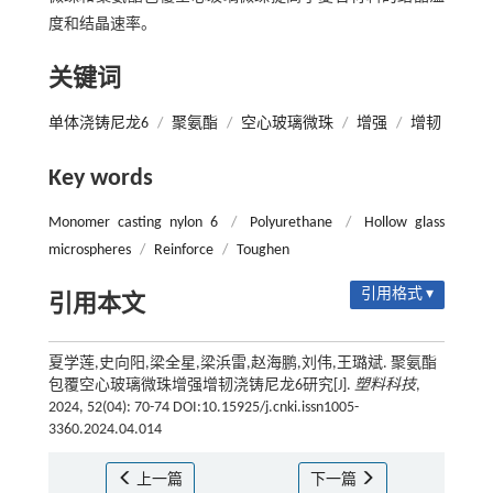
度和结晶速率。
关键词
单体浇铸尼龙6
/
聚氨酯
/
空心玻璃微珠
/
增强
/
增韧
Key words
Monomer casting nylon 6
/
Polyurethane
/
Hollow glass
microspheres
/
Reinforce
/
Toughen
引用格式 ▾
引用本文
夏学莲,史向阳,梁全星,梁浜雷,赵海鹏,刘伟,王璐斌. 聚氨酯
包覆空心玻璃微珠增强增韧浇铸尼龙6研究[J].
塑料科技
,
2024, 52(04): 70-74 DOI:10.15925/j.cnki.issn1005-
3360.2024.04.014
上一篇
下一篇