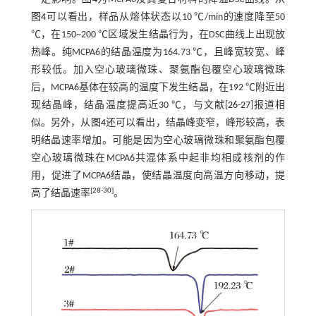
图4
可以看出，样品从熔体状态以10 ℃/min的速度降至50
℃，在150~200 ℃区域发生结晶行为，在DSC曲线上出现放
热峰。纯MCPA6的结晶温度为164.73 ℃，且峰宽较宽、峰
形较低。加入空心玻璃微珠、聚氨酯包覆空心玻璃微珠
后，MCPA6基体在较高的温度下发生结晶，在192 ℃附近出
现结晶峰，结晶温度提高近30 ℃，与文献[
26
-
27
]报道相
似。另外，从
图4
还可以看出，结晶峰变窄，峰形较高，表
明结晶速率增加。可能是因为空心玻璃微珠和聚氨酯包覆
空心玻璃微珠在MCPA6共混体系中起非均相成核剂的作
用，促进了MCPA6结晶，使结晶温度向高温方向移动，提
[
28
-
30
]
高了结晶速率
。