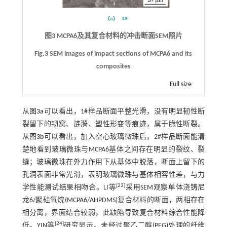
图3 MCPA6及其复合材料的冲击断面SEM照片
Fig.3 SEM images of impact sections of MCPA6 and its
composites
Full size
从
图3a
可以看出，1#样品断面平整光滑，没有明显韧性断
裂留下的韧窝、涟漪、塑性形变等痕迹，属于脆性断裂。
从
图3b
可以看出，加入空心玻璃微珠后，2#样品断面能清
楚地看到玻璃微珠与MCPA6基体之间存在明显的裂纹、裂
缝；玻璃微珠在外力作用下从基体中脱落，断面上留下的
孔洞表面非常光滑，表明玻璃微珠与基体相容性差，与力
[
23
]
学性能测试结果相吻合。LI等
采用SEM观察单体浇铸尼
龙6/聚硅氧烷(MCPA6/AHPDMS)复合材料的断面，两相存在
相分离，界面结合较弱，此缺陷导致复合材料综合性能降
[
24
]
低。YIN等
研究显示，未经过聚乙二醇(PEG)处理的纤维