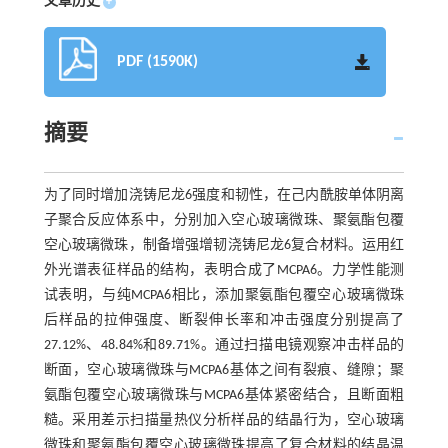
文章历史
+
PDF (1590K)
摘要
为了同时增加浇铸尼龙6强度和韧性，在己内酰胺单体阴离
子聚合反应体系中，分别加入空心玻璃微珠、聚氨酯包覆
空心玻璃微珠，制备增强增韧浇铸尼龙6复合材料。运用红
外光谱表征样品的结构，表明合成了MCPA6。力学性能测
试表明，与纯MCPA6相比，添加聚氨酯包覆空心玻璃微珠
后样品的拉伸强度、断裂伸长率和冲击强度分别提高了
27.12%、48.84%和89.71%。通过扫描电镜观察冲击样品的
断面，空心玻璃微珠与MCPA6基体之间有裂痕、缝隙；聚
氨酯包覆空心玻璃微珠与MCPA6基体紧密结合，且断面粗
糙。采用差示扫描量热仪分析样品的结晶行为，空心玻璃
微珠和聚氨酯包覆空心玻璃微珠提高了复合材料的结晶温