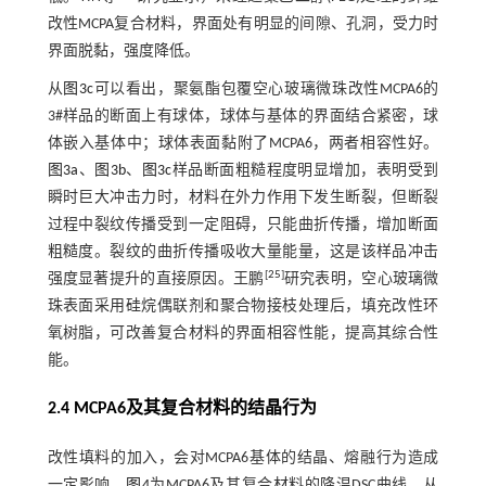
改性MCPA复合材料，界面处有明显的间隙、孔洞，受力时
界面脱黏，强度降低。
从
图3c
可以看出，聚氨酯包覆空心玻璃微珠改性MCPA6的
3#样品的断面上有球体，球体与基体的界面结合紧密，球
体嵌入基体中；球体表面黏附了MCPA6，两者相容性好。
图3a
、
图3b
、
图3c
样品断面粗糙程度明显增加，表明受到
瞬时巨大冲击力时，材料在外力作用下发生断裂，但断裂
过程中裂纹传播受到一定阻碍，只能曲折传播，增加断面
粗糙度。裂纹的曲折传播吸收大量能量，这是该样品冲击
[
25
]
强度显著提升的直接原因。王鹏
研究表明，空心玻璃微
珠表面采用硅烷偶联剂和聚合物接枝处理后，填充改性环
氧树脂，可改善复合材料的界面相容性能，提高其综合性
能。
2.4 MCPA6及其复合材料的结晶行为
改性填料的加入，会对MCPA6基体的结晶、熔融行为造成
一定影响。
图4
为MCPA6及其复合材料的降温DSC曲线。从