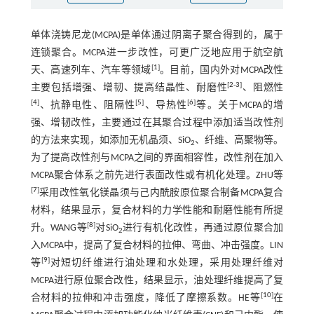
单体浇铸尼龙(MCPA)是单体通过阴离子聚合得到的，属于
连锁聚合。MCPA进一步改性，可更广泛地应用于航空航
[
1
]
天、高速列车、汽车等领域
。目前，国内外对MCPA改性
[
2
-
3
]
主要包括增强、增韧、提高结晶性、耐磨性
、阻燃性
[
4
]
[
5
]
[
6
]
、抗静电性、阻隔性
、导热性
等。关于MCPA的增
强、增韧改性，主要通过在其聚合过程中添加适当改性剂
的方法来实现，如添加无机晶须、SiO
、纤维、高聚物等。
2
为了提高改性剂与MCPA之间的界面相容性，改性剂在加入
MCPA聚合体系之前先进行表面改性或有机化处理。ZHU等
[
7
]
采用改性氧化镁晶须与己内酰胺原位聚合制备MCPA复合
材料，结果显示，复合材料的力学性能和耐磨性能有所提
[
8
]
升。WANG等
对SiO
进行有机化改性，再通过原位聚合加
2
入MCPA中，提高了复合材料的拉伸、弯曲、冲击强度。LIN
[
9
]
等
对短切纤维进行油处理和水处理，采用处理纤维对
MCPA进行原位聚合改性，结果显示，油处理纤维提高了复
[
10
]
合材料的拉伸和冲击强度，降低了摩擦系数。HE等
在