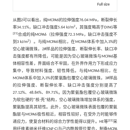
Full size
从
图2
可以看出，纯MCPA6的拉伸强度76.04 MPa，断裂伸长
2
率34.11%，缺口冲击强度5.64 kJ/m
，其强度略高于DING等
[
21
]
合成的纯MCPA6（拉伸强度72.3 MPa，缺口冲击强度不
2
到3 kJ/m
）。与纯MCPA6相比，在MCPA6体系中加入3%的
空心玻璃微珠，2#样品的拉伸强度、断裂伸长率、缺口冲
击强度都有所降低，可能是因为空心玻璃微珠与MCPA6基
体相容性差，界面结合不牢固，在外界作用力下形成应力
集中，导致材料强度、韧性降低。与纯MCPA6相比，在
MCPA6体系中加入3%的聚氨酯包覆空心玻璃微珠，3#样品
的拉伸强度、断裂伸长率、缺口冲击强度分别提高了
27.12%、48.84%、89.71%。因为聚氨酯包覆空心玻璃微珠
为软包硬的“核-壳”结构，空心玻璃微珠增加体系的强度，
聚氨酯提高其韧性。此外，空心玻璃微珠表面包覆的聚氨
酯层与MCPA6极性相近，相容性较好，在受外力时能够传
[
22
]
递应力，使复合材料的综合力学性能得以提升。HE等
采
用纤维素纳米纤维(CNF-C)与己内酰胺原位聚合，制备MCPA