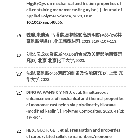
Mg
B
O
w on mechanical and friction properties of
2
2
5
oil‐containing monomer casting nylon[J].
Journal of
Applied Polymer Science
,
2020
, DOI:
10.1002/app.48856
.
魏馨,朱瑞淑,马博谋,高韧性和高透明度PA66/PA6共
[18]
聚酰胺制备[J].
化工新型材料
,
2023
,
51
(9):109-113.
刘悦.尼龙66及尼龙MXD6的合成及关键影响因素研
[19]
究[D].北京:北京化工大学,
2023
.
沈影.聚酰胺6/56薄膜的制备及性能研究[D].上海:东
[20]
华大学,
2023
.
DING
W
,
WANG
Y
,
YING
J
, et al. Simultaneous
[21]
enhancements of mechanical and thermal properties
of monomer cast nylon via polydimethylsiloxane
‐modified kaolin[J].
Polymer Composites
,
2020
,
41
(2):
494-504.
HE
X
,
GUO
F
,
GE
T
, et al. Preparation and properties
[22]
of carboxylated cellulose nanofibers/monomer