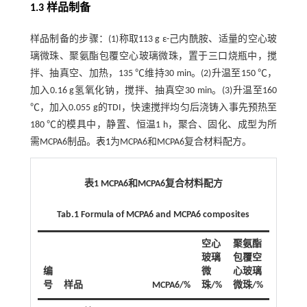
1.3 样品制备
样品制备的步骤：(1)称取113 g ε-己内酰胺、适量的空心玻
璃微珠、聚氨酯包覆空心玻璃微珠，置于三口烧瓶中，搅
拌、抽真空、加热，135 ℃维持30 min。(2)升温至150 ℃，
加入0.16 g氢氧化钠，搅拌、抽真空30 min。(3)升温至160
℃，加入0.055 g的TDI，快速搅拌均匀后浇铸入事先预热至
180 ℃的模具中，静置、恒温1 h，聚合、固化、成型为所
需MCPA6制品。
表1
为MCPA6和MCPA6复合材料配方。
表1 MCPA6和MCPA6复合材料配方
Tab.1 Formula of MCPA6 and MCPA6 composites
空心
聚氨酯
玻璃
包覆空
编
微
心玻璃
号
样品
MCPA6/%
珠/%
微珠/%