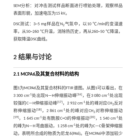
SEM分析：对冲击测试样品断面进行喷铂处理，观察样品
表面形貌，加速电压为15 kV。
DSC测试：3~5 mg样品在N
气氛中，以10 ℃/min的变温速
2
率，从50~260 ℃升温，消除热历史，再从260~50 ℃降温，
获取降温DSC曲线。
2 结果与讨论
2.1 MCPA6及其复合材料的结构
图1
为MCPA6及其复合材料的FTIR谱图。从
图1
可以看出，在
-1
[
16
]
-1
3 300 cm
处出现N—H伸缩振动峰
，在3 080 cm
处出现
[
17
]
-1
较强的C—H伸缩振动峰
，2 932 cm
处的峰对应CH
反对
2
[
18
]
-1
称伸缩振动
，2 861 cm
处的峰对应CH
对称伸缩振动
2
[
19
]
-1
[
20
]
-1
，1 645 cm
处有酰胺C=O的伸缩振动
，1 540 cm
处
-1
的峰为N—H弯曲振动，1 258 cm
处的峰为C—C骨架伸缩振
动，表明所合成的物质为尼龙6(PA6)。在MCPA6中添加较少