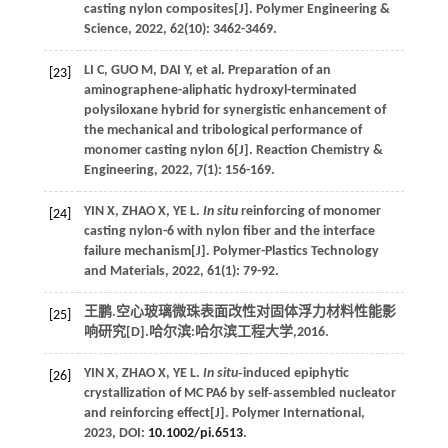
casting nylon composites[J].
Polymer Engineering &
Science
,
2022
,
62
(10): 3462-3469.
LI
C
,
GUO
M
,
DAI
Y
, et al. Preparation of an
[23]
aminographene-aliphatic hydroxyl-terminated
polysiloxane hybrid for synergistic enhancement of
the mechanical and tribological performance of
monomer casting nylon 6[J].
Reaction Chemistry &
Engineering
,
2022
,
7
(1): 156-169.
YIN
X
,
ZHAO
X
,
YE
L
.
In situ
reinforcing of monomer
[24]
casting nylon-6 with nylon fiber and the interface
failure mechanism[J].
Polymer-Plastics Technology
and Materials
,
2022
,
61
(1): 79-92.
王鹏.空心玻璃微珠表面改性对固体浮力材料性能影
[25]
响研究[D].哈尔滨:哈尔滨工程大学,
2016
.
YIN
X
,
ZHAO
X
,
YE
L
.
In situ
‐induced epiphytic
[26]
crystallization of MC PA6 by self‐assembled nucleator
and reinforcing effect[J].
Polymer International
,
2023
, DOI:
10.1002/pi.6513
.