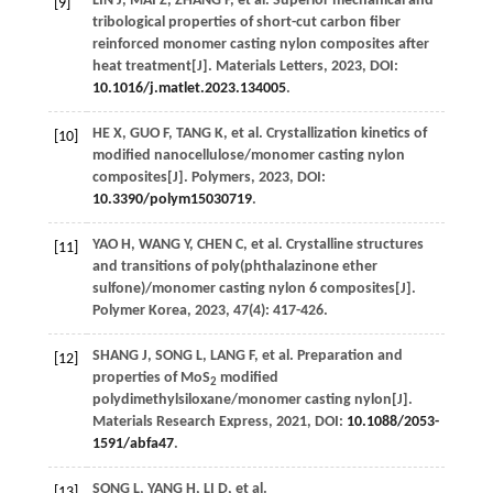
LIN
J
, MAI Z,
ZHANG
P
, et al. Superior mechanical and
[9]
tribological properties of short-cut carbon fiber
reinforced monomer casting nylon composites after
heat treatment[J].
Materials Letters
,
2023
, DOI:
10.1016/j.matlet.2023.134005
.
HE
X
,
GUO
F
,
TANG
K
, et al. Crystallization kinetics of
[10]
modified nanocellulose/monomer casting nylon
composites[J].
Polymers
,
2023
, DOI:
10.3390/polym15030719
.
YAO
H
,
WANG
Y
,
CHEN
C
, et al. Crystalline structures
[11]
and transitions of poly(phthalazinone ether
sulfone)/monomer casting nylon 6 composites[J].
Polymer Korea
,
2023
,
47
(4): 417-426.
SHANG
J
,
SONG
L
,
LANG
F
, et al. Preparation and
[12]
properties of MoS
modified
2
polydimethylsiloxane/monomer casting nylon[J].
Materials Research Express
,
2021
, DOI:
10.1088/2053-
1591/abfa47
.
SONG
L
,
YANG
H
,
LI
D
, et al.
[13]