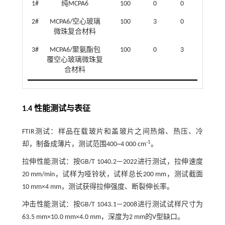
1#
纯MCPA6
100
0
0
2#
MCPA6/空心玻璃
100
3
0
微珠复合材料
3#
MCPA6/聚氨酯包
100
0
3
覆空心玻璃微珠复
合材料
1.4 性能测试与表征
FTIR测试：样品在载玻片和盖玻片之间热熔、热压、冷
-1
却，制备成薄片，测试范围400~4 000 cm
。
拉伸性能测试：按GB/T 1040.2—2022进行测试，拉伸速度
20 mm/min，试样为哑铃状，试样总长200 mm，测试截面
10 mm×4 mm，测试获得拉伸强度、断裂伸长率。
冲击性能测试：按GB/T 1043.1—2008进行测试试样尺寸为
63.5 mm×10.0 mm×4.0 mm，深度为2 mm的V型缺口。