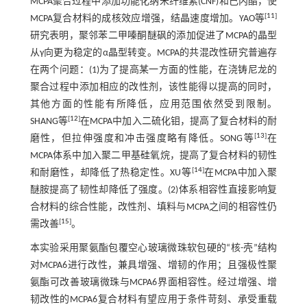
MCPA聚合过程中添加功能化纳米纤维素(CNF)和己内酯，使
[
11
]
MCPA复合材料的成核效应增强，结晶速度增加。YAO等
研究表明，聚邻苯二甲嗪酮醚砜的添加促进了MCPA的晶型
从γ向更为稳定的α晶型转变。MCPA的共混改性研究普遍存
在两个问题：(1)为了提高某一方面的性能，在浇铸尼龙的
聚合过程中添加相应的改性剂，该性能得以提高的同时，
其他方面的性能有所降低，应用范围依然受到限制。
[
12
]
SHANG等
在MCPA中加入二硫化钼，提高了复合材料的耐
[
13
]
磨性，但拉伸强度和冲击强度略有降低。SONG等
在
MCPA体系中加入聚二甲基硅氧烷，提高了复合材料的韧性
[
14
]
和耐磨性，却降低了热稳定性。XU等
在MCPA中加入聚
醚胺提高了韧性却降低了强度。(2)体系相容性直接影响复
合材料的综合性能，改性剂、填料与MCPA之间的相容性仍
[
15
]
需改善
。
本实验采用聚氨酯包覆空心玻璃微珠软包硬的“核-壳”结构
对MCPA6进行改性，兼具增强、增韧的作用；且强极性聚
氨酯可改善玻璃微珠与MCPA6界面相容性。经过增强、增
韧改性的MCPA6复合材料有望应用于条件苛刻、承受重载