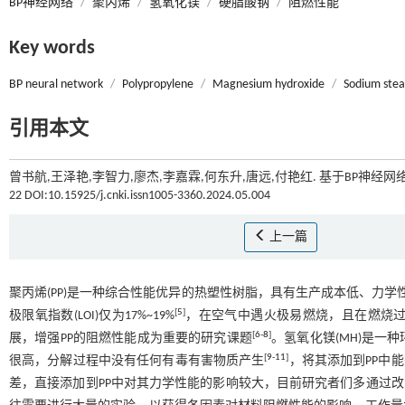
BP神经网络
/
聚丙烯
/
氢氧化镁
/
硬脂酸钠
/
阻燃性能
Key words
BP neural network
/
Polypropylene
/
Magnesium hydroxide
/
Sodium stea
引用本文
曾书航,王泽艳,李智力,廖杰,李嘉霖,何东升,唐远,付艳红. 基于BP神经
22 DOI:10.15925/j.cnki.issn1005-3360.2024.05.004
上一篇
聚丙烯(PP)是一种综合性能优异的热塑性树脂，具有生产成本低、力
[
5
]
极限氧指数(LOI)仅为17%~19%
，在空气中遇火极易燃烧，且在燃烧
[
6
-
8
]
展，增强PP的阻燃性能成为重要的研究课题
。氢氧化镁(MH)是
[
9
-
11
]
很高，分解过程中没有任何有毒有害物质产生
，将其添加到PP中能
差，直接添加到PP中对其力学性能的影响较大，目前研究者们多通过