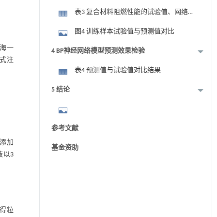
表3 复合材料阻燃性能的试验值、网络
预测值及其误差值 (%)
图4 训练样本试验值与预测值对比
上海一
4 BP神经网络模型预测效果检验
立式注
表4 预测值与试验值对比结果
5 结论
参考文献
t添加
基金资助
液以3
所得粒