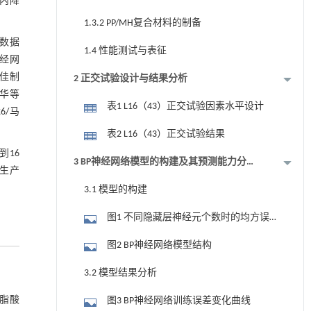
内降
1.3.2 PP/MH复合材料的制备
本数据
1.4 性能测试与表征
神经网
最佳制
2 正交试验设计与结果分析
兴华等
表1 L16（43）正交试验因素水平设计
6/马
表2 L16（43）正交试验结果
到16
3 BP神经网络模型的构建及其预测能力分
的生产
析
3.1 模型的构建
图1 不同隐藏层神经元个数时的均方误
差
图2 BP神经网络模型结构
3.2 模型结果分析
硬脂酸
图3 BP神经网络训练误差变化曲线