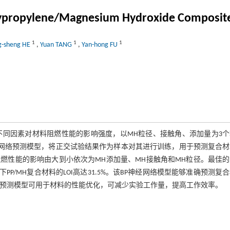
olypropylene/Magnesium Hydroxide Composit
1
1
1
g-sheng HE
,
Yuan TANG
,
Yan-hong FU
握不同因素对材料阻燃性能的影响强度，以MH粒径、接触角、添加量为3
P神经网络预测模型，将正交试验结果作为样本对其进行训练，用于预测复合
燃性能的影响由大到小依次为MH添加量、MH接触角和MH粒径。最佳的
件下PP/MH复合材料的LOI高达31.5%。该BP神经网络模型能够准确预测复
能预测模型可用于材料的性能优化，可减少实验工作量，提高工作效率。