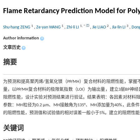
Flame Retardancy Prediction Model for P
1
1
1
,
*
2
3
Shu-hang ZENG
,
Ze-yan WANG
,
Zhi-li LI
,
Jie LIAO
,
Jia-lin LI
,
Don
Author information
+
文章历史
+
摘要
为预测和提高聚丙烯/氢氧化镁（PP/MH）复合材料的阻燃性能，掌
量，以PP/MH复合材料的极限氧指数（LOI）为输出量，建立3层B
阻燃性能，设计实验对预测结果进行验证。结果表明：各因素对材料阻
参数：MH粒径为0.2 μm、MH接触角为135°、MH添加量为40%，此条
的阻燃性能，预测值和试验值的相对误差一般小于5%。建立的阻燃性
关键词