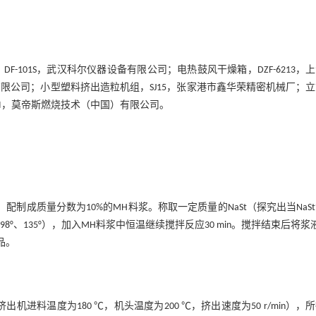
F-101S，武汉科尔仪器设备有限公司；电热鼓风干燥箱，DZF-6213，
限公司；小型塑料挤出造粒机组，SJ15，张家港市鑫华荣精密机械厂；
OI，莫帝斯燃烧技术（中国）有限公司。
配制成质量分数为10%的MH料浆。称取一定质量的NaSt（探究出当NaS
°、98°、135°），加入MH料浆中恒温继续搅拌反应30 min。搅拌结束后将浆
样品。
进料温度为180 ℃，机头温度为200 ℃，挤出速度为50 r/min），