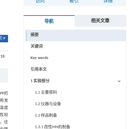
访问
被引
详细
相关文章
导航
摘要
 ▾
关键词
 18-
Key words
引用本文
1 实验部分
1.1 主要原料
PP的
用发
1.2 仪器与设备
解温度
性较
1.3 样品制备
，往
1.3.1 改性MH的制备