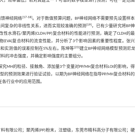
大，效率偏低，若对其建立一个可靠的数学模型进行预测，可在一定范围
[
17
-
18
]
前馈神经网络
。对于数值预算问题，BP神经网络不需要预先设置样
[
19
]
素间复杂的非线性关系，进而实现较准确的预测
，已有少量研究将BP
性水滑石/聚丙烯(CLDH/PP)复合材料的性能进行预测，确定了CLDH的
聚物(EVA)复合材料的流变性能，并分析了3个影响因素的重要性程度。张
[
23
]
值和实测值的误差控制在5%左右。陈坤等
建立BP神经网络模型预测尼龙
E)复合材料的冲击强度，并确定影响强度的主要组分。
探究MH的粒径、接触角、添加量3个变量对PP/MH复合材料LOI的影响，得
型的预测效果进行验证试验，以期为BP神经网络在指导PP/MH复合材料
料在各行业中的应用范围。
瑞江金属材料有限公司；聚丙烯(PP)粉末，注塑级，东莞市精科高分子有限公司；