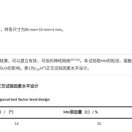
样条尺寸为80 mm×10 mm×4 mm。
[
24
-
26
]
结果，可以建立有效、可信的神经网络
。本试验取MH的粒径、接
3
LOI的影响。
表1
为L
(4
)正交试验因素水平设计。
16
正交试验因素水平设计
onal test factor level design
/ （°）
MH添加量（C）/ %
14
10