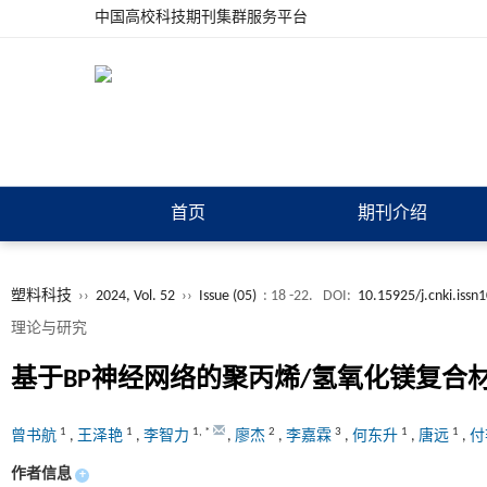
中国高校科技期刊集群服务平台
首页
期刊介绍
塑料科技
››
2024, Vol. 52
››
Issue (05)
: 18 -22.
DOI:
10.15925/j.cnki.iss
理论与研究
基于BP神经网络的聚丙烯/氢氧化镁复合
1
1
1
,
*
2
3
1
1
曾书航
,
王泽艳
,
李智力
,
廖杰
,
李嘉霖
,
何东升
,
唐远
,
付
作者信息
+