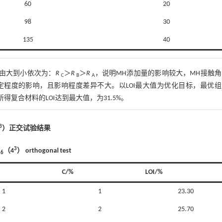
60
20
98
30
135
40
度由大到小依次为：
R
＞
R
＞
R
，说明MH添加量的影响较大，MH接触
C
B
A
定程度的影响，且影响程度差异不大。以LOI最大值为优化目标，最优
所得复合材料的LOI达到最大值，为31.5%。
3
）正交试验结果
3
（4
） orthogonal test
16
C/%
LOI/%
1
1
23.30
2
2
25.70