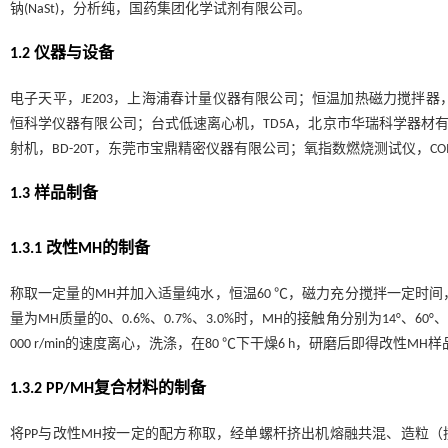
钠(NaSt)，分析纯，国药集团化学试剂有限公司。
1.2 仪器与设备
电子天平，JE203，上海浦春计量仪器有限公司；恒温加热磁力搅拌器，D
恒科学仪器有限公司；台式低速离心机，TD5A，北京市华瑞科学器材有
射机，BD-20T，东莞市宝鼎精密仪器有限公司；氧指数燃烧测试仪，C
1.3 样品制备
1.3.1 改性MH的制备
称取一定量的MH并加入适量纯水，恒温60 ℃，磁力充分搅拌一定时间，
量为MH质量的0、0.6%、0.7%、3.0%时，MH的接触角分别为14°、60
000 r/min的速度离心，洗涤，在80 ℃下干燥6 h，研磨后即得改性MH
1.3.2 PP/MH复合材料的制备
将PP与改性MH按一定的配方称取，经单螺杆挤出机熔融共混、造粒（挤出机