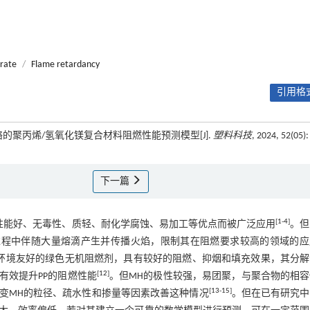
rate
/
Flame retardancy
引用格式
网络的聚丙烯/氢氧化镁复合材料阻燃性能预测模型[J].
塑料科技
, 2024, 52(05):
下一篇
[
1
-
4
]
学性能好、无毒性、质轻、耐化学腐蚀、易加工等优点而被广泛应用
。但
过程中伴随大量熔滴产生并传播火焰，限制其在阻燃要求较高的领域的应
一种环境友好的绿色无机阻燃剂，具有较好的阻燃、抑烟和填充效果，其分
[
12
]
有效提升PP的阻燃性能
。但MH的极性较强，易团聚，与聚合物的相容
[
13
-
15
]
改变MH的粒径、疏水性和掺量等因素改善这种情况
。但在已有研究中