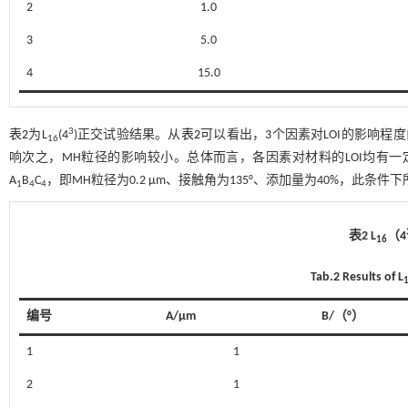
2
1.0
3
5.0
4
15.0
3
表2
为L
(4
)正交试验结果。从
表2
可以看出，3个因素对LOI的影响程
16
响次之，MH粒径的影响较小。总体而言，各因素对材料的LOI均有一
A
B
C
，即MH粒径为0.2 µm、接触角为135°、添加量为40%，此条件下
1
4
4
表2 L
（4
16
Tab.2 Results of L
编号
A/µm
B/（°）
1
1
2
1