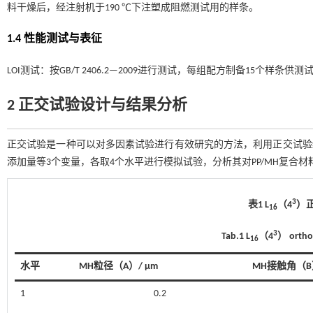
料干燥后，经注射机于190 ℃下注塑成阻燃测试用的样条。
1.4 性能测试与表征
LOI测试：按GB/T 2406.2—2009进行测试，每组配方制备15个样条供测试，
2 正交试验设计与结果分析
正交试验是一种可以对多因素试验进行有效研究的方法，利用正交试验
添加量等3个变量，各取4个水平进行模拟试验，分析其对PP/MH复合材料
3
表1 L
（4
）
16
3
Tab.1 L
（4
） orthog
16
水平
MH粒径（A）/ µm
MH接触角（B）
1
0.2