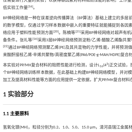
往需要进行大量的实验，以获得各因素对材料阻燃性能的影响，工作量
[
16
]
低实验工作量
。
BP神经网络是一种在误差逆向传播算法（BP算法）基础上建立的多层
的数学模型，仅通过学习样本数据中嵌入的重要特征就能捕捉到各因
[
20
]
[
21
]
络应用于塑料性能预测方面
。陈楠等
采用BP神经网络对超声有机改
[
16
]
备条件。张礼等
采用3层BP神经网络预测淀粉/乙烯-醋酸乙烯酯共
[
22
]
通过BP神经网络预测聚乙烯(PE)及其共混物的力学性能，并将预测
来酸酐接枝乙烯-辛烯共聚物/高密度聚乙烯(PA6/POE-g-MAH/HDP
3
本实验对PP/MH复合材料的阻燃性能进行检测，设计L
(4
)正交试验，
16
个BP神经网络训练样本数据，在此基础上构建BP神经网络模型，并对模
加工及提高材料性能等方面的应用提供一定依据，扩大PP/MH复合材
1 实验部分
1.1 主要原料
氢氧化镁(MH)，粒径分别为0.2、1.0、5.0、15.0 µm，清河县