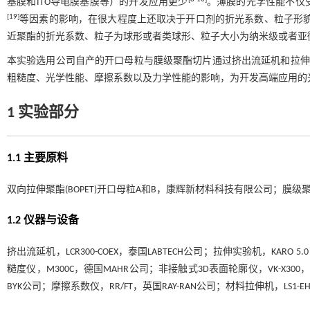
基膜和ITO导电膜基膜等）的开发应用更少
。薄膜的光学性能不仅
[
19
]
等因素的影响，在很大程度上还取决于开口剂的折光系数、粒子形
近聚酯的折光系数、粒子为球形或者类球形、粒子大小为纳米级或者亚微
本实验选用公司自产的开口母粒与膜级聚酯切片通过挤出流延机和拉伸实
粗糙度、光学性能、摩擦系数以及力学性能的影响，为开发高端应用的
1 实验部分
1.1 主要原料
双向拉伸聚酯(BOPET)开口母粒A和B，康辉新材料科技有限公司；膜
1.2 仪器与设备
挤出流延机，LCR300-COEX，泰国LABTECH公司；拉伸实验机，KARO 5
糙度仪，M300C，德国MAHR公司；非接触式3D表面轮廓仪，VK-X30
BYK公司；摩擦系数仪，RR/FT，英国RAY-RAN公司；材料拉伸机，LS1-EH