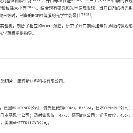
受到基体树脂性能
、开口母粒性能
、生产工艺
和膜的表观
[
20
-
22
]
貌和粒径大小等
。结合现有研究和光学原理发现，当开口剂的折光系
[
23
-
25
]
米级时，制备的BOPET薄膜的光学性能最佳
。
验机，制备了相应的BOPET薄膜，研究了开口剂添加量对薄膜的微观
光学薄膜提供指导。
级聚酯切片，康辉新材料科技有限公司。
.0，德国BRÜCKNER公司；偏光显微镜(POM)，BX53M，日本OLYMPUS公司
0，日本基恩士公司；透射雾影仪，4775，德国BYK公司；光泽度仪，4567
，美国AMETEK-LLOYD公司。