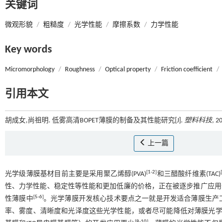
关键词
微观形貌
/
粗糙度
/
光学性能
/
摩擦系数
/
力学性能
Key words
Micromorphology
/
Roughness
/
Optical property
/
Friction coefficient
/
引用本文
胡成女,尚祖明. 低雾高清BOPET薄膜的制备及其性能研究[J].
塑料科技
, 2
上一篇
[
1
-
2
]
[
光学级薄膜基材目前主要是采用聚乙烯醇(PVA)
和三醋酸纤维素(TAC)
性、力学性能、稳定性等性能和更加低廉的价格，正在被逐步推广应用于
[
5
-
6
]
性薄膜中
。光学薄膜开发核心技术要点之一就是开发适合薄膜生产
率、雾度、清晰度和光泽度这些光学性能，或者尽可能降低对薄膜光
[
8
-
10
]