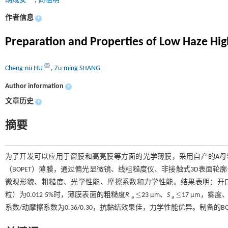
胡成女
,
尚祖明
作者信息
+
Preparation and Properties of Low Haze Hig
Cheng-nü HU
,
Zu-ming SHANG
Author information
+
文章历史
+
摘要
为了开发可以应用于窗膜和高亮膜等方面的光学薄膜，采用自产的A母
（BOPET）薄膜，通过偏光显微镜、线粗糙度仪、非接触式3D表面轮
微观形貌、粗糙度、光学性能、摩擦系数和力学性能。结果表明：开
≤
≤
粒）为0.012 5%时，薄膜表面的粗糙度
R
23 μm、
S
17 μm，雾度
≤
≤
a
a
系数/动摩擦系数为0.36/0.30，抗黏结效果佳，力学性能优异。制备的B