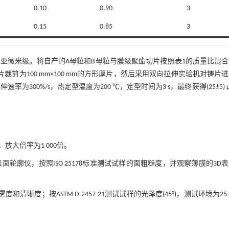
0.10
0.90
3
0.15
0.85
3
均为亚微米级。将自产的A母粒和B母粒与膜级聚酯切片按照
表1
的质量比混合
片裁剪为100 mm×100 mm的方形厚片，然后采用双向拉伸实验机对铸片
速率为300%/s，热定型温度为200 ℃，定型时间为3 s，最终获得(25±5) 
大倍率为1 000倍。
3D表面轮廓仪，按照ISO 25178标准测试试样的面粗糙度，并观察薄膜的3D
和清晰度；按ASTM D-2457-21测试试样的光泽度(45°)，测试环境为25
。