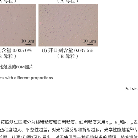
配比薄膜的POM照片
lms with different proportions
Full siz
，按照测试区域分为线粗糙度和面粗糙度。线粗糙度采用
R
、
R
和
R
表
a
z
max
[
26
]
凸程度越大、平整性越差，对光的漫反射和折射越多，光学性能越差
轮廓。从
表2
和
图2
可以看出，对于使用同一种母粒制备的薄膜，随着粉体