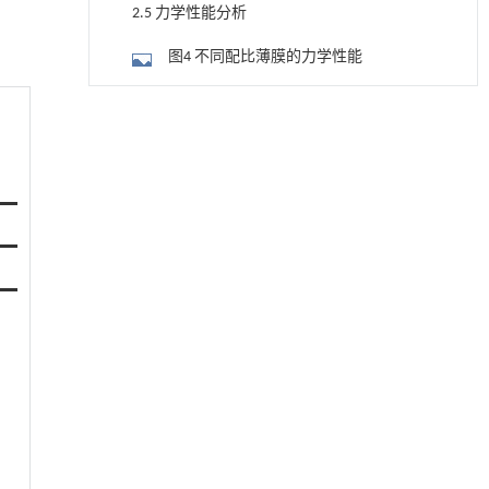
2.5 力学性能分析
图4 不同配比薄膜的力学性能
3 结论
降温路面涂层混合反射行为及其对道路光环境
[1]
安全的影响研究
参考文献
Engineering
. 2026, Vol.58(3): 1-303
https://doi.org/10.1016/j.eng.2025.06.014
用于宽浓度范围高效捕集CO₂及低能耗再生的新
[2]
型酮基IPDA相变吸收剂
Engineering
. 2026, Vol.58(3): 1-303
https://doi.org/10.1016/j.eng.2025.05.008
动力学引导的聚对苯二甲酸乙二酯可控低聚解
[3]
聚及其定制化高性能聚合物升级回收
Engineering
. 2026, Vol.58(3): 1-303
https://doi.org/10.1016/j.eng.2026.02.010
利用纳米结构增强水产养殖安全性——危害物
[4]
检测与去除