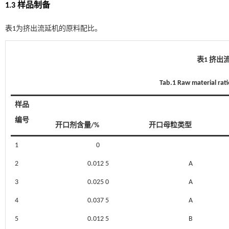
1.3 样品制备
表1
为挤出流延机的原料配比。
表1 挤出
Tab.1 Raw material rat
样品
编号
开口剂含量/%
开口母粒类型
1
0
2
0.012 5
A
3
0.025 0
A
4
0.037 5
A
5
0.012 5
B