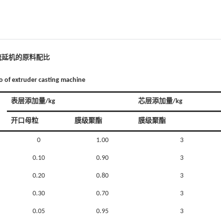
流延机的原料配比
io of extruder casting machine
表层添加量/kg
芯层添加量/kg
开口母粒
膜级聚酯
膜级聚酯
0
1.00
3
0.10
0.90
3
0.20
0.80
3
0.30
0.70
3
0.05
0.95
3