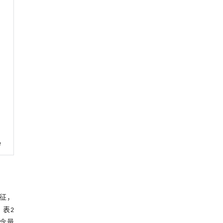
e
征，
。
表2
含量