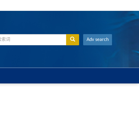
Adv search