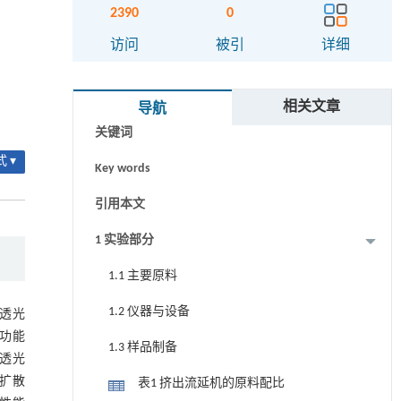
2390
0
访问
被引
详细
摘要
相关文章
导航
关键词
 ▾
Key words
引用本文
1 实验部分
1.1 主要原料
1.2 仪器与设备
的透光
等功能
1.3 样品制备
透光
、扩散
表1 挤出流延机的原料配比