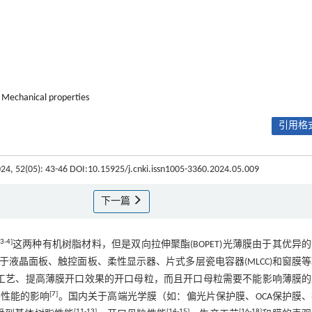
Mechanical properties
引用格式
024, 52(05): 43-46 DOI:10.15925/j.cnki.issn1005-3360.2024.05.009
下一篇
3
-
4
]
这两种有机树脂材料，但是双向拉伸聚酯(BOPET)光薄膜由于其优异
液晶面板、触控面板、柔性显示器、片式多层瓷电容器(MLCC)和窗膜
工艺、提高薄膜开口效果的开口母粒，而且开口母粒需要不能影响薄膜的
[
7
]
学性能的影响
。国内关于高端光学膜（如：偏光片保护膜、OCA保护膜
[
11
-
13
]
[
14
-
15
]
[
16
-
18
]