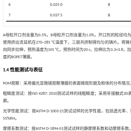
6
0.025 0
B
7
0.037 5
B
A母粒开口剂含量为0.5%，B母粒开口剂含量为1.0%，开口剂的粒径
使用挤出流延机在270~285 ℃温度下，三层共挤制得均匀的铸片。将铸
向同步拉伸，预热温度为105 ℃，预热时间为20 s，拉伸比为3.3×3.8，拉伸
度的BOPET薄膜。
1.4 性能测试与表征
POM观察：采用偏光显微镜观察薄膜的表面微观形貌及粉体的分布情况，放
粗糙度测试：按ISO 4287: 2010测试试样的线粗糙度；采用非接触式
廓。
光学性能测试：按ASTM D-1003-21测试试样的光学性能，包括透光率、雾度
55%RH。
摩擦系数测试：按ASTM D-1894-01测试试样的静摩擦系数和动摩擦系数