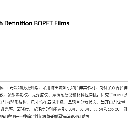
h Definition BOPET Films
粒、B母粒和膜级聚酯，采用挤出流延机和拉伸实验机，制备了双向拉伸
廓仪、透射雾影仪、光泽度仪、摩擦系数仪和材料拉伸机，研究了BOPET
口剂为球形结构，尺寸均在亚微米级，呈现单分散状态。当开口剂含量（
、透光率、清晰度、光泽度分别能达到0.88%、90.8%、99.6%和136 GU，
OPET薄膜是一种综合性能良好的低雾高清BOPET薄膜。