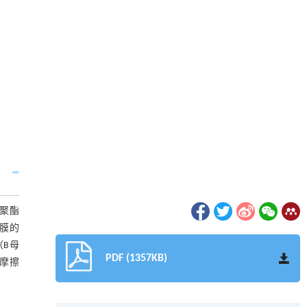
聚酯
薄膜的
B母
PDF (1357KB)
静摩擦