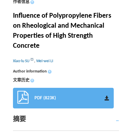
作者信息
+
Influence of Polypropylene Fibers
on Rheological and Mechanical
Properties of High Strength
Concrete
Xiao-lu SU
,
Wei-wei LI
Author information
+
文章历史
+
PDF (823K)
摘要