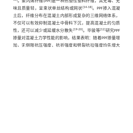
。聚丙烯纤维(PPF)是一种热塑性塑料纤维，其无毒、无
[
14
-
18
]
味且质量轻，呈束状单丝结构或网状
。PPF掺入混凝
土后，纤维分布在混凝土内部形成复杂的三维网络体系，
不仅可以有效抑制混凝土中骨料下沉，提高混凝土的匀质
[
19
-
20
]
[
12
]
性，还可以减少或延缓水分散失
。毕骏等
研究PPF
掺量对混凝土力学性能的影响，结果表明：随着PPF掺量增
加，无侧限抗压强度、抗折强度和劈裂抗拉强度均先增大
3
后减小；当PPF掺量为0.6 kg/m
时，抗折强度和劈裂抗拉强
3
度达到最大；当PPF掺量为0.9 kg/m
时，无侧限抗压强度达
[
21
]
到最大。赵有正等
研究了纤维混凝土单轴受压疲劳寿
命，结果表明：PPF长径比为280，体积分数为0.2%时，疲
劳性能提升最明显，疲劳强度相较于素混凝土提高
33.83%。本实验选用C60强度等级混凝土，研究PPF掺量对
混凝土的流变性能和力学性能的影响，为PPF在高强混凝土
工程中的应用提供参考。
1 实验部分