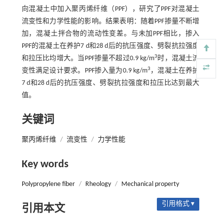
向混凝土中加入聚丙烯纤维（PPF），研究了PPF对混凝土
流变性和力学性能的影响。结果表明：随着PPF掺量不断增
加，混凝土拌合物的流动性变差。与未加PPF相比，掺入
PPF的混凝土在养护7 d和28 d后的抗压强度、劈裂抗拉强度
3
和拉压比均增大。当PPF掺量不超过0.9 kg/m
时，混凝土流
3
变性满足设计要求。PPF掺入量为0.9 kg/m
，混凝土在养护
7 d和28 d后的抗压强度、劈裂抗拉强度和拉压比达到最大
值。
关键词
聚丙烯纤维
/
流变性
/
力学性能
Key words
Polypropylene fiber
/
Rheology
/
Mechanical property
引用格式 ▾
引用本文