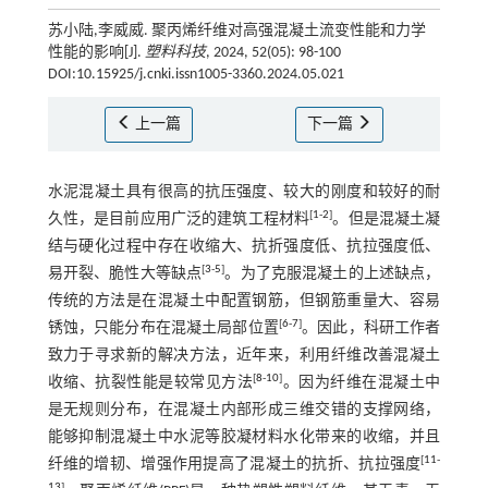
苏小陆,李威威. 聚丙烯纤维对高强混凝土流变性能和力学
性能的影响[J].
塑料科技
, 2024, 52(05): 98-100
DOI:10.15925/j.cnki.issn1005-3360.2024.05.021
上一篇
下一篇
水泥混凝土具有很高的抗压强度、较大的刚度和较好的耐
[
1
-
2
]
久性，是目前应用广泛的建筑工程材料
。但是混凝土凝
结与硬化过程中存在收缩大、抗折强度低、抗拉强度低、
[
3
-
5
]
易开裂、脆性大等缺点
。为了克服混凝土的上述缺点，
传统的方法是在混凝土中配置钢筋，但钢筋重量大、容易
[
6
-
7
]
锈蚀，只能分布在混凝土局部位置
。因此，科研工作者
致力于寻求新的解决方法，近年来，利用纤维改善混凝土
[
8
-
10
]
收缩、抗裂性能是较常见方法
。因为纤维在混凝土中
是无规则分布，在混凝土内部形成三维交错的支撑网络，
能够抑制混凝土中水泥等胶凝材料水化带来的收缩，并且
[
11
-
纤维的增韧、增强作用提高了混凝土的抗折、抗拉强度
13
]