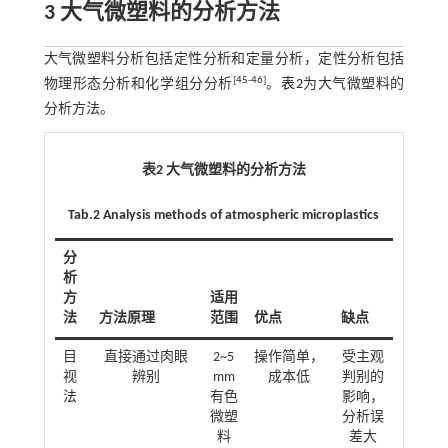
3 大气微塑料的分析方法
大气微塑料分析包括定性分析和定量分析，定性分析包括
[
45
-
46
]
物理形态分析和化学组分分析
。
表2
为大气微塑料的
分析方法。
表2 大气微塑料的分析方法
Tab.2 Analysis methods of atmospheric microplastics
分
析
方
适用
法
方法原理
范围
优点
缺点
目
直接通过肉眼
2~5
操作简单，
受主观
视
辨别
mm
成本低
判别的
法
有色
影响，
微塑
分析误
料
差大