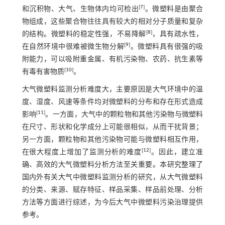
[
7
]
和沉积物、大气、生物体内均可检出
。微塑料是由聚合
物组成，这些聚合物往往具有较大的相对分子质量和复杂
[
8
]
的结构。微塑料的稳定性强，不易降解
，具有疏水性，
[
9
]
在自然环境中很难被微生物分解
。微塑料具有很强的吸
附能力，可以吸附重金属、有机污染物、农药、抗生素等
[
10
]
有毒有害物质
。
大气微塑料监测分析难度大，主要原因是大气环境中的温
度、湿度、风速等条件均对微塑料的分布和存在形式造成
[
11
]
影响
。一方面，大气中的颗粒物和其他污染物与微塑料
在尺寸、形状和化学成分上可能很相似，从而干扰背景；
另一方面，颗粒物和其他污染物可能与微塑料相互作用，
[
12
]
在很大程度上增加了监测分析的难度
。因此，建立准
确、高效的大气微塑料分析方法至关重要。本研究整理了
国内外有关大气中微塑料监测分析的研究，从大气微塑料
的分类、来源、赋存特征、样品采集、样品前处理、分析
方法等方面进行综述，为今后大气中微塑料污染治理提供
参考。