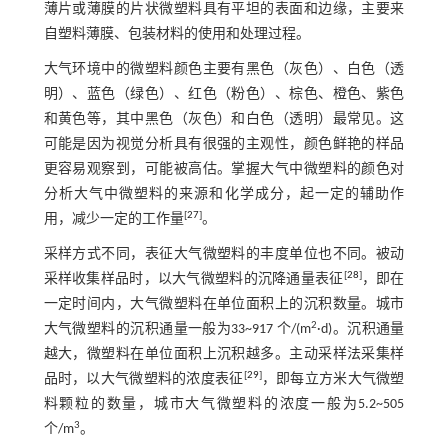
薄片或薄膜的片状微塑料具有平坦的表面和边缘，主要来
自塑料薄膜、包装材料的使用和处理过程。
大气环境中的微塑料颜色主要有黑色（灰色）、白色（透
明）、蓝色（绿色）、红色（粉色）、棕色、橙色、紫色
和黄色等，其中黑色（灰色）和白色（透明）最常见。这
可能是因为视觉分析具有很强的主观性，颜色鲜艳的样品
更容易观察到，可能被高估。掌握大气中微塑料的颜色对
分析大气中微塑料的来源和化学成分，起一定的辅助作
[
27
]
用，减少一定的工作量
。
采样方式不同，表征大气微塑料的丰度单位也不同。被动
[
28
]
采样收集样品时，以大气微塑料的沉降通量表征
，即在
一定时间内，大气微塑料在单位面积上的沉积数量。城市
2
大气微塑料的沉积通量一般为33~917 个/(m
·d)。沉积通量
越大，微塑料在单位面积上沉积越多。主动采样法采集样
[
29
]
品时，以大气微塑料的浓度表征
，即每立方米大气微塑
料颗粒的数量，城市大气微塑料的浓度一般为5.2~505
3
个/m
。