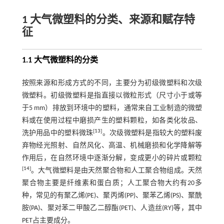
1 大气微塑料的分类、来源和赋存特
征
1.1 大气微塑料的分类
按照来源和形成方式的不同，主要分为初级微塑料和次级
微塑料。初级微塑料是指直接以微粒形式（尺寸小于或等
于5 mm）排放到环境中的塑料，通常来自工业制造的微塑
料或在使用过程中磨损产生的塑料颗粒，如各类化妆品、
[
13
]
洗护用品中的塑料微珠
。次级微塑料是指较大的塑料废
弃物经光照射、自然风化、高温、机械磨损和化学降解等
作用后，在自然环境中逐渐分解，变成更小的碎片或颗粒
[
14
]
。大气微塑料是由天然聚合物和人工聚合物组成。天然
聚合物主要是纤维素和蛋白质；人工聚合物大约有20多
种，常见的有聚乙烯(PE)、聚丙烯(PP)、聚苯乙烯(PS)、聚酰
胺(PA)、聚对苯二甲酸乙二醇酯(PET)、人造丝(RY)等，其中
PET占主要成分。