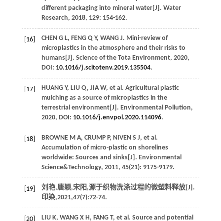
different packaging into mineral water[J].
Water
Research
,
2018
,
129
: 154-162.
CHEN
G L
,
FENG
Q Y
,
WANG
J
. Mini-review of
[16]
microplastics in the atmosphere and their risks to
humans[J].
Science of the Tota Environment
,
2020
,
DOI:
10.1016/j.scitotenv.2019.135504
.
HUANG
Y
,
LIU
Q
,
JIA
W
, et al. Agricultural plastic
[17]
mulching as a source of microplastics in the
terrestrial environment[J].
Environmental Pollution
,
2020
, DOI:
10.1016/j.envpol.2020.114096
.
BROWNE
M A
,
CRUMP
P
,
NIVEN
S J
, et al.
[18]
Accumulation of micro-plastic on shorelines
worldwide: Sources and sinks[J].
Environmental
Science&Technology
,
2011
,
45
(21): 9175-9179.
刘艳,唐颖,宋阳,源于织物洗涤过程的微塑料释放[J].
[19]
印染
,
2021
,
47
(7):72-74.
LIU
K
,
WANG
X H
,
FANG
T
, et al. Source and potential
[20]