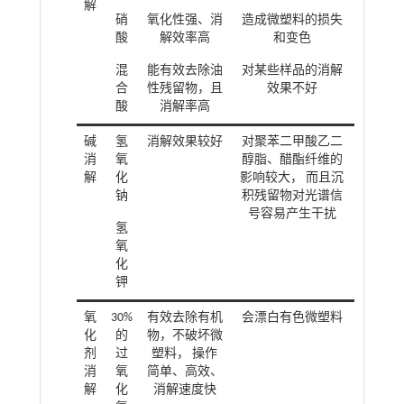
解
硝
氧化性强、消
造成微塑料的损失
酸
解效率高
和变色
混
能有效去除油
对某些样品的消解
合
性残留物，且
效果不好
酸
消解率高
碱
氢
消解效果较好
对聚苯二甲酸乙二
消
氧
醇脂、醋酯纤维的
解
化
影响较大， 而且沉
钠
积残留物对光谱信
号容易产生干扰
氢
氧
化
钾
氧
30%
有效去除有机
会漂白有色微塑料
化
的
物，不破坏微
剂
过
塑料， 操作
消
氧
简单、高效、
解
化
消解速度快