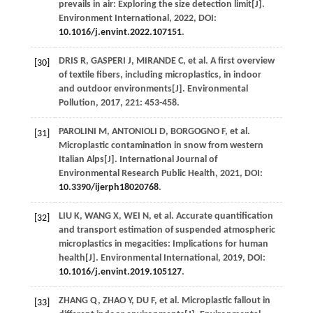
prevails in air: Exploring the size detection limit[J].
Environment International
,
2022
, DOI:
10.1016/j.envint.2022.107151
.
DRIS
R
,
GASPERI
J
,
MIRANDE
C
, et al. A first overview
[30]
of textile fibers, including microplastics, in indoor
and outdoor environments[J].
Environmental
Pollution
,
2017
,
221
: 453-458.
PAROLINI
M
,
ANTONIOLI
D
,
BORGOGNO
F
, et al.
[31]
Microplastic contamination in snow from western
Italian Alps[J].
International Journal of
Environmental Research Public Health
,
2021
, DOI:
10.3390/ijerph18020768
.
LIU
K
,
WANG
X
,
WEI
N
, et al. Accurate quantification
[32]
and transport estimation of suspended atmospheric
microplastics in megacities: Implications for human
health[J].
Environmental International
,
2019
, DOI:
10.1016/j.envint.2019.105127
.
ZHANG
Q
,
ZHAO
Y
,
DU
F
, et al. Microplastic fallout in
[33]