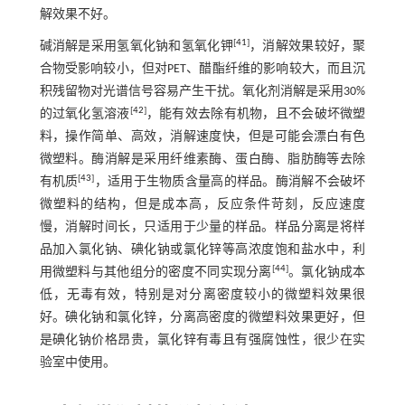
解效果不好。
[
41
]
碱消解是采用氢氧化钠和氢氧化钾
，消解效果较好，聚
合物受影响较小，但对PET、醋酯纤维的影响较大，而且沉
积残留物对光谱信号容易产生干扰。氧化剂消解是采用30%
[
42
]
的过氧化氢溶液
，能有效去除有机物，且不会破坏微塑
料，操作简单、高效，消解速度快，但是可能会漂白有色
微塑料。酶消解是采用纤维素酶、蛋白酶、脂肪酶等去除
[
43
]
有机质
，适用于生物质含量高的样品。酶消解不会破坏
微塑料的结构，但是成本高，反应条件苛刻，反应速度
慢，消解时间长，只适用于少量的样品。样品分离是将样
品加入氯化钠、碘化钠或氯化锌等高浓度饱和盐水中，利
[
44
]
用微塑料与其他组分的密度不同实现分离
。氯化钠成本
低，无毒有效，特别是对分离密度较小的微塑料效果很
好。碘化钠和氯化锌，分离高密度的微塑料效果更好，但
是碘化钠价格昂贵，氯化锌有毒且有强腐蚀性，很少在实
验室中使用。