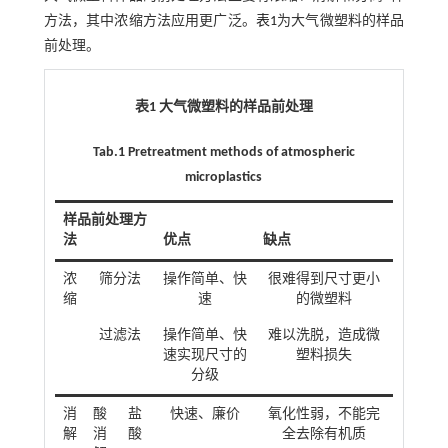
方法，其中浓缩方法应用更广泛。
表1
为大气微塑料的样品
前处理。
表1 大气微塑料的样品前处理
Tab.1 Pretreatment methods of atmospheric
microplastics
样品前处理方
法
优点
缺点
浓
筛分法
操作简单、快
很难得到尺寸更小
缩
速
的微塑料
过滤法
操作简单、快
难以洗脱，造成微
速实现尺寸的
塑料损失
分级
消
酸
盐
快速、廉价
氧化性弱，不能完
解
消
酸
全去除有机质