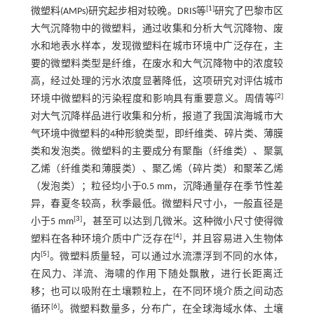
[
1
]
微塑料(AMPs)研究起步相对较晚。DRIS等
研究了巴黎市区
大气沉降物中的微塑料，通过收集和分析大气沉降物、废
水和地表水样本，发现微塑料在城市环境中广泛存在，主
要的微塑料类型是纤维，在废水和大气沉降物中的浓度较
高，经过处理的污水浓度显著降低，这项研究对评估城市
[
2
]
环境中微塑料的污染程度和影响具有重要意义。周倩等
对大气沉降样品进行收集和分析，报道了我国滨海城市大
气环境中微塑料的4种形貌类型，即纤维类、碎片类、薄膜
类和发泡类。微塑料的主要成分有聚酯（纤维类）、聚氯
乙烯（纤维类和薄膜类）、聚乙烯（碎片类）和聚苯乙烯
（发泡类）；粒径均小于0.5 mm，沉降通量存在季节性差
异，春夏冬较高，秋季最低。微塑料尺寸小，一般直径是
[
3
]
小于5 mm
，甚至可以达到几微米。这种微小尺寸使得微
[
4
]
塑料在各种环境介质中广泛存在
，并且容易进入生物体
[
5
]
内
。微塑料质量轻，可以通过水流漂浮到不同的水体，
在风力、洋流、海啸的作用下随处飘散，进行长距离迁
移；也可以吸附在土壤颗粒上，在不同环境介质之间动态
[
6
]
循环
。微塑料数量多，分布广，在全球海域水体、土壤