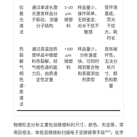
拉
通过单波长激
1~20
样品量少、
受环境
曼
光激发样品分
µm
操作简单，
基底、
光
子振动， 测量
微塑
无损鉴定、
荧光
谱
分子结构
料
对水干扰不
干扰
法
敏感
大，耗
时长
热
通过高温加热
>100
样品量少，
具有破
裂
使样品中微塑
µm
分析速度
坏性，
解
料热裂解，经
微塑
快，可同时
无法分
气
气相色谱的能
料
得到聚合物
析尺
相
力后，由质谱
和表面添加
寸、颜
色
定性定量
剂类型
色和数
谱-
量
质
谱
法
物理形态分析主要包括微塑料的尺寸、颜色、形态等，常
[
47
]
用目视法、体视显微镜和扫描电子显微镜等手段
。化学