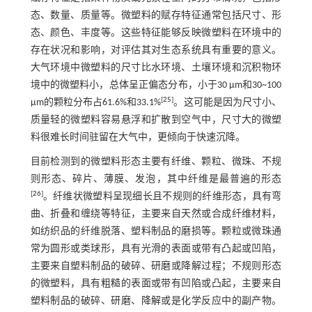
态、数量、质量等。微塑料的赋存特征通常包括尺寸、形
态、颜色、丰度等。这些特征能够反映微塑料在环境中的
存在状况和影响，对评估其对生态系统具有重要的意义。
大气环境中微塑料的尺寸比水环境、土壤环境和沉积物环
境中的微塑料小，总体呈正偏态分布，小于30 µm和30~100
[
25
]
µm的颗粒分布占61.6%和33.1%
。这可能是因为尺寸小、
质量轻的微塑料容易悬浮和扩散到空气中，尺寸大的微塑
料很难长时间驻留在大气中，更倾向于快速沉降。
目前检测到的微塑料形态主要有纤维、颗粒、微珠、不规
则形态、碎片、薄膜、发泡，其中纤维是最普遍的形态
[
26
]
。纤维状微塑料呈现细长且不规则的纤维形态，具有弯
曲、折叠和缠绕等特征，主要来自天然或合成纤维材料，
如纺织品的纤维脱落、塑料制品的磨损等。颗粒或微珠通
常为圆形或类球形，具有光滑的表面或带有凸起或凹陷，
主要来自塑料制品的破碎、研磨或降解过程；不规则形态
的微塑料，具有粗糙的表面或带有凹陷或凸起，主要来自
塑料制品的破碎、研磨、降解或是化学反应中的副产物。