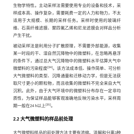
生物学特性。主动采样法需要使用专业的设备和技术，采
样成本高、操作复杂，需要耗费一定的人力和物力，不太
适用于大规模、长期的采样任务。采样时使用的玻璃纤
维、石英纤维滤膜、聚四氟乙烯和尼龙滤膜会对样品分析
产生干扰。
被动采样法是利用分子扩散原理，不需要外部能源，收集
某一时段的干、湿自然沉降物中的微塑料，在忽略再悬浮
的条件下，通过总大气沉降物中的微塑料水平估算大气中
[
34
]
微塑料的污染程度
。该方法成本低、操作简单、可分析
大气微塑料的类型、沉降通量和迁移动力学，但是无法获
取尺寸更小的颗粒物，而且收集的微塑料不完全来自大气
沉积。此外，由于大气环境中的微塑料分布存在一定非均
质性，为保证样品能够客观准确地反映污染水平，采样周
[
35
]
期一般在24 h以上
。
2.2 大气微塑料的样品前处理
大气微塑料样品的前处理方法主要有浓缩、消解和分离3种