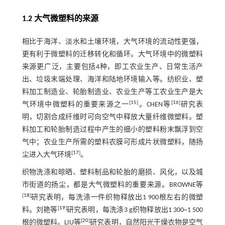
1.2 大气微塑料的来源
相比于海洋、淡水和土壤环境，大气环境的流动性更强，
更有利于微塑料的迁移转化和循环。大气环境中的微塑料
来源更广泛，主要包括4种，即工农业生产、日常生活产
出、垃圾末端处理、海洋和陆地环境输入等。纺织业、塑
料加工制造业、轮胎制造业、农业生产等工农业生产是大
[
15
]
[
16
]
气环境中微塑料的重要来源之一
。CHEN等
研究表
明，切割合成纤维时可向空气中释放大量纤维微塑料。塑
料加工和轮胎制造过程中产生的细小的塑料粉末飘浮到空
气中；农业生产所需的塑料农膜可形成片状微塑料，随扬
[
17
]
尘进入大气环境
。
织物洗涤和晾晒、塑料制品和轮胎的磨损、风化，以及城
市街道的扬尘，都是大气微塑料的重要来源。BROWNE等
[
18
]
研究表明，每洗涤一件织物释放出1 900根左右的微塑
[
19
]
料。刘艳等
研究表明，每洗涤3 g织物释放出1 300~1 500
[
20
]
根的微塑料。LIU等
研究表明，自然阳光干燥衣物是空气