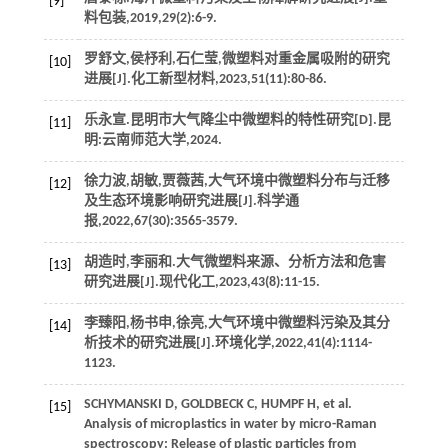
[9]
料包装
,
2019
,
29
(2):6-9.
罗舒文,侯杼利,石仁莹,微塑料对重金属吸附的研究
[10]
进展[J].
化工新型材料
,
2023
,
51
(11):80-86.
乐永宣.昆明市大气降尘中微塑料的特性研究[D].昆
[11]
明:云南师范大学,
2024
.
徐力波,胡敏,贾薇茜,大气环境中微塑料分布与迁移
[12]
及生态环境影响研究进展[J].
科学通
报
,
2022
,
67
(30):3565-3579.
胡造时,李丽和.大气微塑料来源、分析方法和危害
[13]
研究进展[J].
现代化工
,
2023
,
43
(8):11-15.
李臻阳,杨书申,徐亮,大气环境中微塑料污染及其分
[14]
析技术的研究进展[J].
环境化学
,
2022
,
41
(4):1114-
1123.
SCHYMANSKI
D
,
GOLDBECK
C
,
HUMPF
H
, et al.
[15]
Analysis of microplastics in water by micro-Raman
spectroscopy: Release of plastic particles from