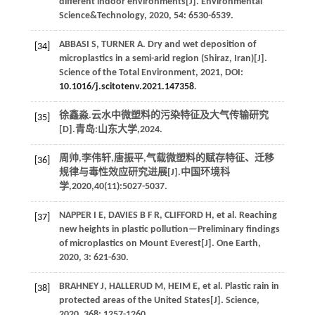
different indoor environments[J].
Environmental
Science&Technology
,
2020
,
54
: 6530-6539.
ABBASI
S
,
TURNER
A
. Dry and wet deposition of
[34]
microplastics in a semi-arid region (Shiraz, Iran)[J].
Science of the Total Environment
,
2021
, DOI:
10.1016/j.scitotenv.2021.147358
.
徐鑫淼.云水中微塑料的污染特征及大气传输研究
[35]
[D].青岛:山东大学,
2024
.
周帅,李伟轩,唐振平,气载微塑料的赋存特征、迁移
[36]
规律与毒性效应研究进展[J].
中国环境科
学
,
2020
,
40
(11):5027-5037.
NAPPER
I E
,
DAVIES
B F R
,
CLIFFORD
H
, et al. Reaching
[37]
new heights in plastic pollution—Preliminary findings
of microplastics on Mount Everest[J].
One Earth
,
2020
,
3
: 621-630.
BRAHNEY
J
,
HALLERUD
M
,
HEIM
E
, et al. Plastic rain in
[38]
protected areas of the United States[J].
Science
,
2020
,
368
: 1257-1260.