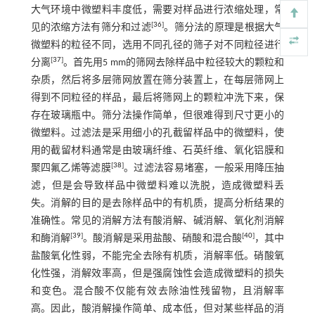
大气环境中微塑料丰度低，需要对样品进行浓缩处理，常
[
36
]
见的浓缩方法有筛分和过滤
。筛分法的原理是根据大气
微塑料的粒径不同，选用不同孔径的筛子对不同粒径进行
[
37
]
分离
。首先用5 mm的筛网去除样品中粒径较大的颗粒和
杂质，然后将多层筛网放置在筛分装置上，在每层筛网上
得到不同粒径的样品，最后将筛网上的颗粒冲洗下来，保
存在玻璃瓶中。筛分法操作简单，但很难得到尺寸更小的
微塑料。过滤法是采用细小的孔截留样品中的微塑料，使
用的截留材料通常是由玻璃纤维、石英纤维、氧化铝膜和
[
38
]
聚四氟乙烯等滤膜
。过滤法容易堵塞，一般采用降压抽
滤，但是会导致样品中微塑料难以洗脱，造成微塑料丢
失。消解的目的是去除样品中的有机质，提高分析结果的
准确性。常见的消解方法有酸消解、碱消解、氧化剂消解
[
39
]
[
40
]
和酶消解
。酸消解是采用盐酸、硝酸和混合酸
，其中
盐酸氧化性弱，不能完全去除有机质，消解率低。硝酸氧
化性强，消解效率高，但是强腐蚀性会造成微塑料的损失
和变色。混合酸不仅能有效去除油性残留物，且消解率
高。因此，酸消解操作简单、成本低，但对某些样品的消