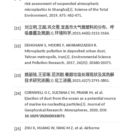
risk assessment of suspended atmospheric
microplastics in Shanghai[J].
Science of the Total
Environment
,
2019
,
675
: 462-471.
刘立明,王超,巩文雯,宜昌市大气微塑料的分布、呼
[21]
吸暴露及溯源[J].
环境科学
,
2023
,
44
(6):3152-3164.
DEHGHANI
S
,
MOORE
F
,
AKHBARIZADEH
R
.
[22]
Microplastic pollution in deposited urban dust,
Tehran metropolis, Iran[J].
Environmental Science
and Pollution Research
,
2017
,
24
(25): 20360-20371.
姚丽铭,王亚琢,范洪刚,餐厨垃圾处理现状及其热解
[23]
技术研究进展[J].
化工进展
,
2023
,
42
(7):3791-3801.
CORNWELL
G C
,
SULTANA
C M
,
PRANK
M
, et al.
[24]
Ejection of dust from the ocean as a potential source
of marine ice nucleating particles[J].
Journal of
Geophysical Research: Atmospheres
,
2020
, DOI:
10.1029/2020JD033073
.
ZHU
X
,
HUANG
W
,
FANG
M Z
, et al. Airborne
[25]