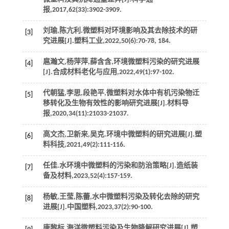
报
,
2017
,
62
(33):3902-3909.
刘瑜,陈亢利.微塑料对环境影响及其去除技术的研
[3]
究进展[J].
塑料工业
,
2022
,
50
(6):70-78, 184.
扈瀚文,杨萍萍,薛含含,环境微塑料污染的研究进展
[4]
[J].
合成材料老化与应用
,
2022
,
49
(1):97-102.
代朝猛,李思,段艳平,微塑料对水体中有机污染物迁
[5]
移转化及生物有效性的影响研究进展[J].
材料导
报
,
2020
,
34
(11):21033-21037.
高文杰,卫新来,吴克.环境中微塑料的研究进展[J].
塑
[6]
料科技
,
2021
,
49
(2):111-116.
任佳.水环境中微塑料的污染和防治策略[J].
造纸装
[7]
备及材料
,
2023
,
52
(4):157-159.
杨敏,王莹,陈蕾,水中微塑料污染及转化去除的研究
[8]
进展[J].
中国塑料
,
2023
,
37
(2):90-100.
唐黎标.海洋微塑料污染及生物降解研究进展[J].
塑