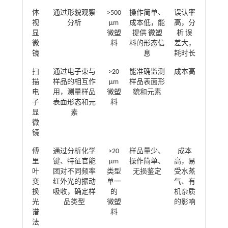
体
通过形貌观察
>500
操作简单、
误认率
视
分析
µm
成本低，能
高，分
显
微塑
提供 微塑
析 误
微
料
料的形态信
差大，
镜
息
耗时长
扫
通过电子束与
>20
能准确监测
成本高
描
样品的相互作
µm
样品表面形
电
用，测量样品
微塑
貌和元素
子
表面形态和元
料
显
素
微
镜
傅
通过分析化学
>20
样品量少、
成本
里
键、特征官能
µm
操作简单、
高，易
叶
团对不同频率
类型
无损鉴定
受水蒸
变
红外光的振动
单一
气、有
换
吸收，确定样
的
机杂质
光
品类型
微塑
的影响
谱
料
法