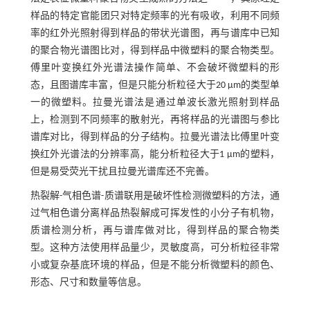
样品的特定官能团只对特定频率的光有吸收，利用不同频
率的红外光照射得到样品的带状光谱图，再与谱库中已知
的聚合物光谱图比对，得到样品中微塑料的聚合物类型。
傅里叶变换红外光谱法操作简单、不会破坏微塑料的形
态，且图谱库丰富，但是只能分析粒径大于20 µm的类型单
一的微塑料。拉曼光谱法是通过单波长激光照射到样品
上，检测到不同频率的散射光，再将样品的光谱图与参比
谱库对比，得到样品的分子结构。拉曼光谱法比傅里叶变
换红外光谱法的分辨率高，能分析粒径大于1 µm的塑料，
但是易受荧光干扰且拉曼光谱库还不完善。
热裂解-气相色谱-质谱联用是破坏性检测微塑料的方法，通
过气相色谱分离样品热裂解成可挥发性的小分子有机物，
质谱检测分析，再与谱库做对比，得到样品的聚合物类
型。这种方法使用样品量少，灵敏度高，可分析粒径非常
小或复杂基底环境的样品，但是不能分析微塑料的颜色、
形态、尺寸和数量等信息。