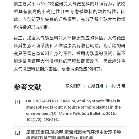
前主要采用HYSPLIT模型研究大气微塑料的环境行为，该模
型具有很高的不确定性且未考虑微塑料的颗粒特性，因
此，应创新更加完善的迁移模型，充分了解全球大气微塑
料污染的形成机制。
第三，加强大气微塑料对人体健康效应的评估。大气微塑
料对生态环境系统和人体健康具有潜在风险，现阶段的研
究只停留在微塑料自身的毒性、短期内暴露的测试，尚不
能定量且证明大气微塑料的环境和健康效应。因此应注重
大气微塑料长期危害性、复合污染效应的研究。
参考文献
原文顺序
|
出版日期
|
本文引用
DRIS
R
,
GASPERI
J
,
SAAD
M
, et al. Synthetic fibers in
[1]
atmospheric fallout: A source of microplastics in the
environment?[J].
Marine Pollution Bulletin
,
2016
,
104
(1/2): 290-293.
周倩,田崇国,骆永明.滨海城市大气环境中发现多种
[2]
微塑料及其沉降通量差异[J].
科学通