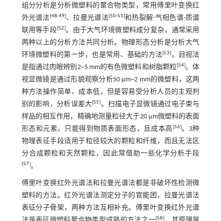
组分分析是分析微塑料的聚合物类型，常用傅里叶变换红
[
48
-
49
]
[
50
-
51
]
外光谱法
、拉曼光谱法
和热裂解-气相色谱-质谱
[
52
]
联用等手段
。由于大气环境微塑料成分复杂，通常采用
两种以上的分析方法共同分析。物理形态分析是分析大气
[
53
]
环境微塑料的第一步，也是常用、基础的方法
。目视法
[
54
]
是指通过肉眼辨别2~5 mm的有色微塑料和树脂颗粒
。体
视显微镜是通过形貌观察分析50 µm~2 mm的微塑料，这两
种方法操作简单、成本低，但是容易受分析人员的主观判
[
55
]
别的影响，分析误差大
。扫描电子显微镜通过电子束与
样品的相互作用，精确地测量粒径大于20 µm微塑料的表面
[
56
]
形态和元素，只能得到物质表面形态，且成本高
。3种
物理表征手段适用于粒径较大的颗粒和纤维，而且无法区
分合成颗粒和天然颗粒，因此常借助一些化学分析手段
[
57
]
。
傅里叶变换红外光谱法和拉曼光谱法都是非破坏性检测微
塑料的方法。红外光谱法测定分子的官能团，拉曼光谱法
表征分子骨架，两种方法互相补充。傅里叶变换红外光谱
[
58
]
法是表征微塑料聚合物类型成熟的方法之一
，其原理是