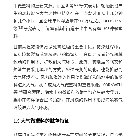
[
21
]
中微塑料的重要来源。刘立明等
研究表明，轮胎磨损产
生的颗粒能在大气环境中持久存在，滞留时间从十几分钟
到几个小时，且全球年均释放量在500万t左右。DEHGHANI
[
22
]
等
研究表明，每30 g城市街道干尘中含有80~605种微塑
料。
目前高温焚烧仍然是处置垃圾的重要手段。焚烧过程中，
塑料垃圾裂解成颗粒很小的微塑料，在风力或者外界机械
运动的作用下，扩散到大气环境。此外，焚烧后的飞灰和
炉渣主要采用填埋的方式，经过长期的风化，也能扩散到
[
23
]
大气环境
。风力和海浪的作用使得海洋和陆地中的微塑
料进入大气，从而成为大气微塑料的重要来源。CORNWELL
[
24
]
等
研究表明，海水中的微塑料依附气泡产生较大浮力，
集中在海洋混合层的顶部，在风浪的作用下形成海喷雾气
溶胶进入大气环境。
1.3 大气微塑料的赋存特征
赋存特征是指某种物质或元素在空间的分布情况，包括形