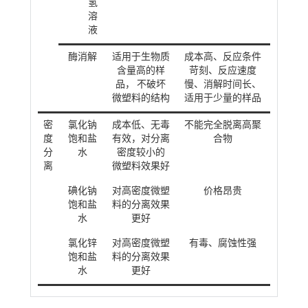
氢
溶
液
酶消解
适用于生物质
成本高、反应条件
含量高的样
苛刻、反应速度
品， 不破坏
慢、消解时间长、
微塑料的结构
适用于少量的样品
密
氯化钠
成本低、无毒
不能完全脱离高聚
度
饱和盐
有效，对分离
合物
分
水
密度较小的
离
微塑料效果好
碘化钠
对高密度微塑
价格昂贵
饱和盐
料的分离效果
水
更好
氯化锌
对高密度微塑
有毒、腐蚀性强
饱和盐
料的分离效果
水
更好