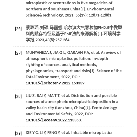
microplastic concentrations in five megacities of
northern and southeast China[J].
Environmental
Science&Technology
,
2021
,
55
(19): 12871-12881.
蔡璐瑶,刘硕,马丽娜,哈尔滨大气颗粒物PM2.5中微塑
[26]
料的赋存特征及基于PMF法的来源解析[J].
环境科学
学报
,
2023
,
43
(8):257-264.
MUNYANEZA
J
,
JIA
Q L
,
QARAAH
F A
, et al. A review of
[27]
atmospheric microplastics pollution: In-depth
sighting of sources, analytical methods,
physiognomies, transport and risks[J].
Science of the
Total Environment
,
2022
, DOI:
10.1016/j.scitotenv.2022.153339
.
LIU
Z
,
BAI
Y
,
MA
T T
, et al. Distribution and possible
[28]
sources of atmospheric microplastic deposition in a
valley basin city (Lanzhou, China)[J].
Ecotoxicology
and Environmental Safety
,
2022
, DOI:
10.1016/j.ecoenv.2022.113353
.
XIE
Y C
,
LI
Y
,
FENG
Y
, et al. Inhalable microplastics
[29]