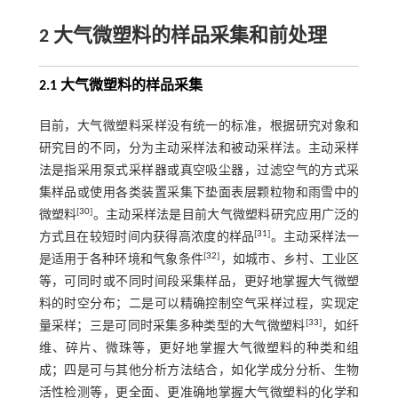
2 大气微塑料的样品采集和前处理
2.1 大气微塑料的样品采集
目前，大气微塑料采样没有统一的标准，根据研究对象和
研究目的不同，分为主动采样法和被动采样法。主动采样
法是指采用泵式采样器或真空吸尘器，过滤空气的方式采
集样品或使用各类装置采集下垫面表层颗粒物和雨雪中的
[
30
]
微塑料
。主动采样法是目前大气微塑料研究应用广泛的
[
31
]
方式且在较短时间内获得高浓度的样品
。主动采样法一
[
32
]
是适用于各种环境和气象条件
，如城市、乡村、工业区
等，可同时或不同时间段采集样品，更好地掌握大气微塑
料的时空分布；二是可以精确控制空气采样过程，实现定
[
33
]
量采样；三是可同时采集多种类型的大气微塑料
，如纤
维、碎片、微珠等，更好地掌握大气微塑料的种类和组
成；四是可与其他分析方法结合，如化学成分分析、生物
活性检测等，更全面、更准确地掌握大气微塑料的化学和