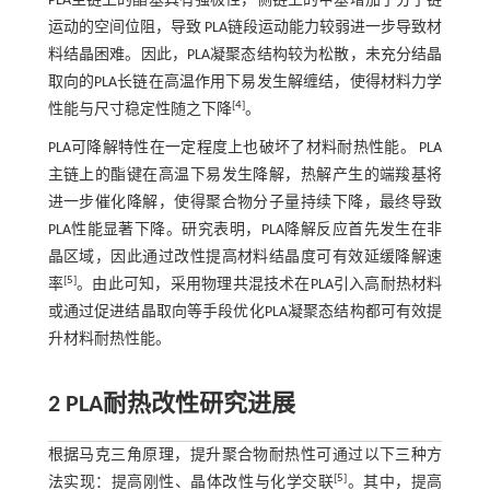
PLA主链上的酯基具有强极性，侧链上的甲基增加了分子链
运动的空间位阻，导致 PLA链段运动能力较弱进一步导致材
料结晶困难。因此，PLA凝聚态结构较为松散，未充分结晶
取向的PLA长链在高温作用下易发生解缠结，使得材料力学
[
4
]
性能与尺寸稳定性随之下降
。
PLA可降解特性在一定程度上也破坏了材料耐热性能。 PLA
主链上的酯键在高温下易发生降解，热解产生的端羧基将
进一步催化降解，使得聚合物分子量持续下降，最终导致
PLA性能显著下降。研究表明，PLA降解反应首先发生在非
晶区域，因此通过改性提高材料结晶度可有效延缓降解速
[
5
]
率
。由此可知，采用物理共混技术在PLA引入高耐热材料
或通过促进结晶取向等手段优化PLA凝聚态结构都可有效提
升材料耐热性能。
2 PLA耐热改性研究进展
根据马克三角原理，提升聚合物耐热性可通过以下三种方
[
5
]
法实现：提高刚性、晶体改性与化学交联
。其中，提高