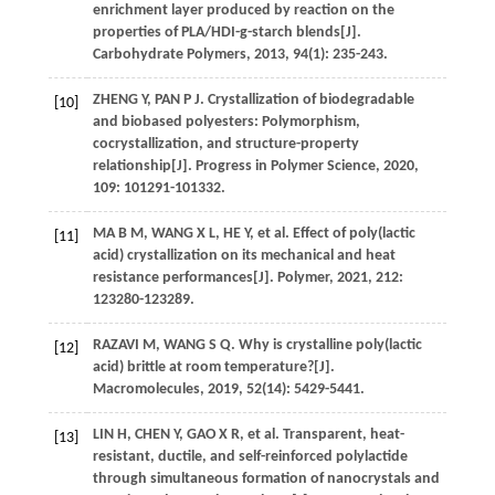
enrichment layer produced by reaction on the
properties of PLA/HDI-g-starch blends[J].
Carbohydrate Polymers
,
2013
,
94
(1): 235-243.
ZHENG
Y
,
PAN
P J
. Crystallization of biodegradable
[10]
and biobased polyesters: Polymorphism,
cocrystallization, and structure-property
relationship[J].
Progress in Polymer Science
,
2020
,
109
: 101291-101332.
MA
B M
,
WANG
X L
,
HE
Y
, et al. Effect of poly(lactic
[11]
acid) crystallization on its mechanical and heat
resistance performances[J].
Polymer
,
2021
,
212
:
123280-123289.
RAZAVI
M
,
WANG
S Q
. Why is crystalline poly(lactic
[12]
acid) brittle at room temperature?[J].
Macromolecules
,
2019
,
52
(14): 5429-5441.
LIN
H
,
CHEN
Y
,
GAO
X R
, et al. Transparent, heat-
[13]
resistant, ductile, and self-reinforced polylactide
through simultaneous formation of nanocrystals and