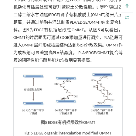
[
27
]
机杂化等插层处理可提升蒙脱土分散性能。LI等
通过乙
二醇二缩水甘油醚(EDGE)调节有机蒙脱土(OMMT)纳米片层
距离，并通过熔融共混法制备PLA/EDGE/OMMT纳米复合材
料。
图5
为EDGE有机插层改性OMMT。从
图5
可以看出，
OMMT的片层距离可通过EDGE添加量进行调控，PLA链段可
进入OMMT层间形成插层结构达到均匀分散效果。OMMT作
为成核剂可显著提高PLA结晶度， PLA/EDGE/OMMT复合薄
膜的阻隔性能与耐热能力均得到显著提高。
图5 EDGE有机插层改性OMMT
Fig.5 EDGE organic intercalation modified OMMT