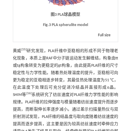
图3 PLA球晶模型
Fig.3 PLA spherulite model
Full size
[
15
]
黄威
研究发现，PLA纤维中亚稳相的形成不同于物理老
化现象，本质上是RAF中分子链运动发生解缠结，构象由tt
或tg构象转变为更稳定的gt构象，由此提高PLA纤维的尺寸
稳定性与力学性能。随着热处理温度的提升，亚稳相可向
更为稳定的亚稳相逐步转变，其最佳热处理温度为51 ℃，
在此温度下处理后可充分促进冷结晶并直接形成α晶。
[
16
]
SHIM等
系统研究了纺丝速度对PLA纤维力学性能的影响
规律。PLA纤维的拉伸强度与模量随着纺丝速度提升而逐步
提高，而断裂伸长率逐步减小。通过差示扫描量热仪与双
折射测试发现，PLA纤维的结晶度与取向度随着纺丝速度的
提高而逐步提高，这主要是因为较高纺丝速度时牵伸应力