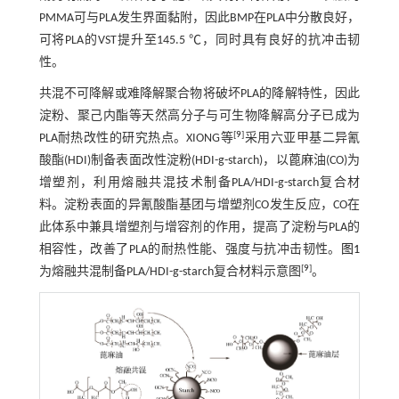
PMMA可与PLA发生界面黏附，因此BMP在PLA中分散良好，
可将PLA的VST提升至145.5 ℃，同时具有良好的抗冲击韧
性。
共混不可降解或难降解聚合物将破坏PLA的降解特性，因此
淀粉、聚己内酯等天然高分子与可生物降解高分子已成为
[
9
]
PLA耐热改性的研究热点。XIONG等
采用六亚甲基二异氰
酸酯(HDI)制备表面改性淀粉(HDI-g-starch)，以蓖麻油(CO)为
增塑剂，利用熔融共混技术制备PLA/HDI-g-starch复合材
料。淀粉表面的异氰酸酯基团与增塑剂CO发生反应，CO在
此体系中兼具增塑剂与增容剂的作用，提高了淀粉与PLA的
相容性，改善了PLA的耐热性能、强度与抗冲击韧性。
图1
[
9
]
为熔融共混制备PLA/HDI-g-starch复合材料示意图
。