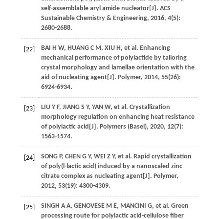
self-assemblable aryl amide nucleator[J].
ACS
Sustainable Chemistry & Engineering
,
2016
,
4
(5):
2680-2688.
BAI
H W
,
HUANG
C M
,
XIU
H
, et al. Enhancing
[22]
mechanical performance of polylactide by tailoring
crystal morphology and lamellae orientation with the
aid of nucleating agent[J].
Polymer
,
2014
,
55
(26):
6924-6934.
LIU
Y F
,
JIANG
S Y
,
YAN
W
, et al. Crystallization
[23]
morphology regulation on enhancing heat resistance
of polylactic acid[J].
Polymers (Basel)
,
2020
,
12
(7):
1563-1574.
SONG
P
,
CHEN
G Y
,
WEI
Z Y
, et al. Rapid crystallization
[24]
of poly(l-lactic acid) induced by a nanoscaled zinc
citrate complex as nucleating agent[J].
Polymer
,
2012
,
53
(19): 4300-4309.
SINGH
A A
,
GENOVESE
M E
,
MANCINI
G
, et al. Green
[25]
processing route for polylactic acid-cellulose fiber