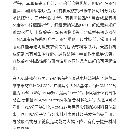
[
20
]
等，其具有来源广泛、价格低廉等优势，但仍存在添加
量高、易团聚等缺点。(2)有机成核剂根据来源可细分为芳
[
21
]
[
22
]
[
23
]
基酰胺
、二苯甲酰肼
、有机磷酸盐
等合成型有机
[
24
]
化合物与柠檬酸锌
、纤维素纳米晶(CNC)、纤维素纳米纤
[
25
]
维(CNF)
、山梨醇等天然有机物质等。合成型有机成核剂
与PLA具有良好的相容性，添加量低且尺寸极低，常用于对
耐热性能与透明度要求较高的包装材料等领域，天然有机
成核剂具有可生物降解、廉价易得、毒副作用低等优势，
在改善PLA结晶性能与耐热性能的同时具有良好的可降解性
能。
[
26
]
在无机成核剂方面，ZHANG等
通过水热法制备了超薄二
维纳米材料MCM-22P，并将其引入PLA基体，当MCM-22P含
量为0.2%~0.8%，PLA的VST提高至155 ℃。
图4
为原位剥离策
略直接制备PLLA/MCM-22P纳米复合材料过程。从
图4
可以
看出，PLA分子链进入MCM-22P片层间实现纳米材料原位剥
离，同时PLA分子链与纳米材料表面硅羟基发生氢键作用，
导致聚合物分子链段运动能力大幅下降，有利于提升材料