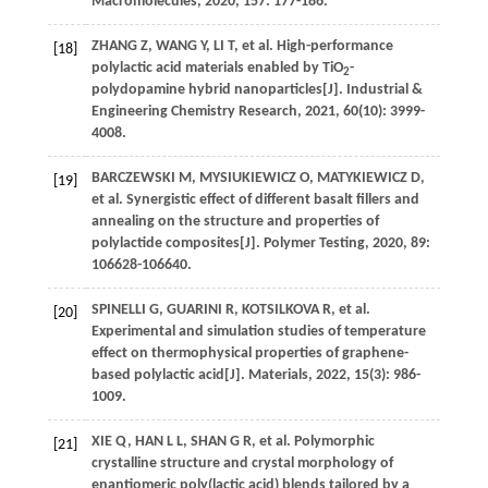
Macromolecules
,
2020
,
157
: 177-186.
ZHANG
Z
,
WANG
Y
,
LI
T
, et al. High-performance
[18]
polylactic acid materials enabled by TiO
-
2
polydopamine hybrid nanoparticles[J].
Industrial &
Engineering Chemistry Research
,
2021
,
60
(10): 3999-
4008.
BARCZEWSKI
M
,
MYSIUKIEWICZ
O
,
MATYKIEWICZ
D
,
[19]
et al. Synergistic effect of different basalt fillers and
annealing on the structure and properties of
polylactide composites[J].
Polymer Testing
,
2020
,
89
:
106628-106640.
SPINELLI
G
,
GUARINI
R
,
KOTSILKOVA
R
, et al.
[20]
Experimental and simulation studies of temperature
effect on thermophysical properties of graphene-
based polylactic acid[J].
Materials
,
2022
,
15
(3): 986-
1009.
XIE
Q
,
HAN
L L
,
SHAN
G R
, et al. Polymorphic
[21]
crystalline structure and crystal morphology of
enantiomeric poly(lactic acid) blends tailored by a