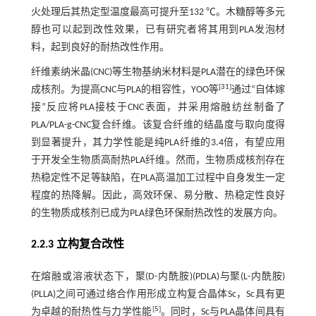
火处理后其热定型温度最高可提升至132 ℃。木糖醇等多元
醇也可以起到改性效果，已有研究者将其用到PLA发泡材
料，起到良好的耐热改性作用。
纤维素纳米晶(CNC)等生物基纳米材料是PLA潜在的绿色环保
[
31
]
成核剂。为提高CNC与PLA的相容性，YOO等
通过“自体嫁
接”反应将PLA接枝于CNC表面，并采用熔融纺丝制备了
PLA/PLA-g-CNC复合纤维。该复合纤维的结晶度与取向度得
到显著提升，其力学性能是纯PLA纤维的3.4倍，有望应用
于开发全生物质高耐热PLA纤维。然而，生物质成核剂存在
热稳定性不足等缺陷，在PLA高温加工过程中自身发生一定
程度的热降解。因此，高效环保、易分散、热稳定性良好
的生物质成核剂已成为PLA绿色环保耐热改性的发展方向。
2.2.3 立构复合改性
在熔融或溶液状态下，聚(D-内酰胺)(PDLA)与聚(L-内酰胺)
(PLLA)之间可通过络合作用形成立构复合晶体Sc，Sc具有更
[
5
]
为卓越的耐热性与力学性能
。同时，Sc与PLA晶体间具有