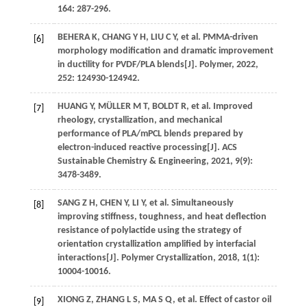
164
: 287-296.
BEHERA
K
,
CHANG
Y H
,
LIU
C Y
, et al. PMMA-driven
[6]
morphology modification and dramatic improvement
in ductility for PVDF/PLA blends[J].
Polymer
,
2022
,
252
: 124930-124942.
HUANG
Y
,
MÜLLER
M T
,
BOLDT
R
, et al. Improved
[7]
rheology, crystallization, and mechanical
performance of PLA/mPCL blends prepared by
electron-induced reactive processing[J].
ACS
Sustainable Chemistry & Engineering
,
2021
,
9
(9):
3478-3489.
SANG
Z H
,
CHEN
Y
,
LI
Y
, et al. Simultaneously
[8]
improving stiffness, toughness, and heat deflection
resistance of polylactide using the strategy of
orientation crystallization amplified by interfacial
interactions[J].
Polymer Crystallization
,
2018
,
1
(1):
10004-10016.
XIONG
Z
,
ZHANG
L S
,
MA
S Q
, et al. Effect of castor oil
[9]