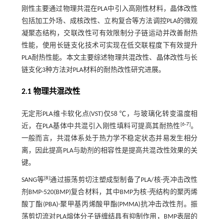
刚性主要通过物理共混在PLA中引入高刚性材料，晶体改性
包括加工外场、成核改性、立构复合等方法调控PLA的微观
凝聚态结构，交联改性可有效限制分子链运动并改善耐热
性能，使用长链支化技术可实现在低交联程度下有效提升
PLA耐热性能。本文主要综述物理共混改性、晶体改性与长
链支化3种方法对PLA材料的耐热改性研究进展。
2.1 物理共混改性
无定形PLA维卡软化点(VST)仅58 ℃，与玻璃化转变温度相
[
6
-
7
]
近，在PLA基体中共混引入刚性填料可提高其耐热性
。
一般而言，共混体系处于热力学不稳定状态并易发生相分
离，因此提高PLA与助剂的相容性是提高共混改性效果的关
键。
[
8
]
SANG等
通过振荡剪切注塑成型制备了PLA/核-壳冲击改性
剂BMP-520(BMP)复合材料，其中BMP为核-壳结构的聚丙烯
酸丁酯(PBA)-聚甲基丙烯酸甲酯(PMMA)抗冲击改性剂。振
荡剪切流对PLA熔体分子链缠结具有抑制作用，BMP表层的