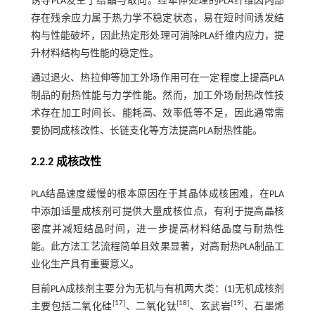
诱导PLA发生了结晶与取向。经牵伸处理的PLA纤维因内部
存在残余应力属于热力学不稳定状态，易在短时间诱发结
构与性能破坏，因此热定形处理可消除PLA纤维内应力，提
升材料结构与性能的稳定性。
通过退火、热拉伸等加工外场作用可在一定程度上提高PLA
制品的耐热性能与力学性能。然而，加工外场耐热改性技
术存在加工时间长、能耗高、效率低等不足，因此通常需
要协同成核改性、长链支化等方法提高PLA耐热性能。
2.2.2 成核改性
PLA结晶速度缓慢的根本原因在于其晶体成核困难，在PLA
中添加适量成核剂可提供大量成核位点，有利于提高晶核
密度并减短结晶时间，进一步提高材料结晶度与耐热性
能。此方法工艺流程简单且效果显著，对高耐热PLA制品工
业化生产具有重要意义。
目前PLA成核剂主要分为无机与有机两大类：(1)无机成核剂
[
17
]
[
18
]
[
19
]
主要包括二氧化硅
、二氧化钛
、玄武岩
、石墨烯