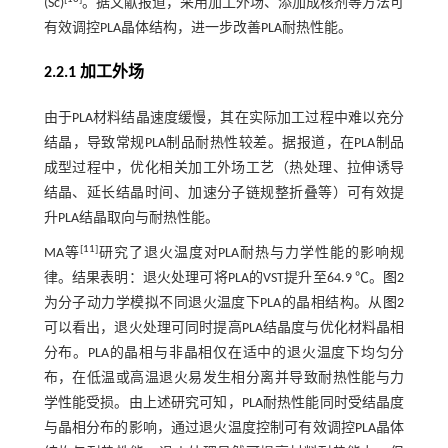
(Sc)
。据文献报道，采用加工外场、添加成核剂等方法可
有效调控PLA晶体结构，进一步改善PLA耐热性能。
2.2.1 加工外场
由于PLA材料结晶速度缓慢，其在实际加工过程中难以充分
结晶，导致常规PLA制品耐热性较差。据报道，在PLA制品
成型过程中，优化相关加工外场工艺（热处理、拉伸诱导
结晶、延长结晶时间、加速分子链规整折叠等）可有效提
升PLA结晶取向与耐热性能。
[
11
]
MA等
研究了退火温度对PLA耐热与力学性能的影响规
律。结果表明：退火处理可将PLA的VST提升至64.9 ℃。
图2
为分子动力学模拟不同退火温度下PLA的晶相结构。从
图2
可以看出，退火处理可同时提高PLA结晶度与优化材料晶相
分布。PLA的晶相与非晶相仅在适中的退火温度下均匀分
布，在低温或高温退火易发生相分离并导致耐热性能与力
学性能受损。由上述研究可知，PLA耐热性能同时受结晶度
与晶相分布的影响，通过退火温度控制可有效调控PLA晶体