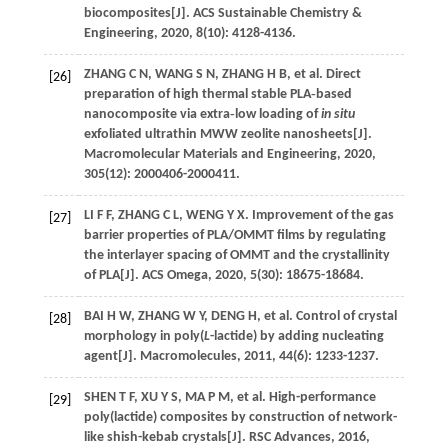
biocomposites[J].
ACS Sustainable Chemistry &
Engineering
,
2020
,
8
(10): 4128-4136.
ZHANG
C N
,
WANG
S N
,
ZHANG
H B
, et al. Direct
[26]
preparation of high thermal stable PLA‐based
nanocomposite via extra‐low loading of
in situ
exfoliated ultrathin MWW zeolite nanosheets[J].
Macromolecular Materials and Engineering
,
2020
,
305
(12): 2000406-2000411.
LI
F F
,
ZHANG
C L
,
WENG
Y X
. Improvement of the gas
[27]
barrier properties of PLA/OMMT films by regulating
the interlayer spacing of OMMT and the crystallinity
of PLA[J].
ACS Omega
,
2020
,
5
(30): 18675-18684.
BAI
H W
,
ZHANG
W Y
,
DENG
H
, et al. Control of crystal
[28]
morphology in poly(
L
-lactide) by adding nucleating
agent[J].
Macromolecules
,
2011
,
44
(6): 1233-1237.
SHEN
T F
,
XU
Y S
,
MA
P M
, et al. High-performance
[29]
poly(lactide) composites by construction of network-
like shish-kebab crystals[J].
RSC Advances
,
2016
,