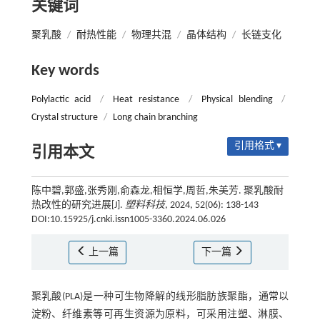
关键词
聚乳酸
/
耐热性能
/
物理共混
/
晶体结构
/
长链支化
Key words
Polylactic acid
/
Heat resistance
/
Physical blending
/
Crystal structure
/
Long chain branching
引用格式 ▾
引用本文
陈中碧,郭盛,张秀刚,俞森龙,相恒学,周哲,朱美芳. 聚乳酸耐
热改性的研究进展[J].
塑料科技
, 2024, 52(06): 138-143
DOI:10.15925/j.cnki.issn1005-3360.2024.06.026
上一篇
下一篇
聚乳酸(PLA)是一种可生物降解的线形脂肪族聚酯，通常以
淀粉、纤维素等可再生资源为原料，可采用注塑、淋膜、