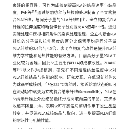
良好的相容性，可作为成核剂提高PLA的结晶速率与结晶
[
32
]
度。PAN等
通过熔融纺丝与热拉伸处理制备了全立构复
合PLA纤维，与同分子量的PLLA纤维相比，全立构复合PLA
纤维的拉伸强度和断裂伸长率分别提高4.5倍与2.2倍。通过
实际处理与模拟相同条件的染色处理发现，全立构复合PLA
纤维的分子量和拉伸强度的百分比保留率均是同分子量
PLLA纤维的2.4倍与4.5倍，表明立构复合改性是提升PLA纤
维力学性能和耐热性能的有效方法。目前高分子量PDLA工
业化较为困难，因此Sc主要用作PLLA的成核改性。ZHANG
[
33
]
等
以Sc作为成核剂，研究在不同熔融纺丝温度中Sc对
PLLA纤维结晶与性能的影响。研究发现，在低温纺丝时Sc
为球晶型成核剂，但在225 ℃纺丝时，接近熔融状态的Sc可
在流动场中转变为立构复合纳米纤维(Sc-nanofirills)，PLLA在
Sc纳米纤维上外延结晶最终形成高取向度的串晶，其沸水
收缩率降至5.5%，表明Sc可在高温与剪切作用下发生晶型
转变，并促进PLLA成核结晶与取向，进一步提高PLLA纤维
的耐热性与机械性能。