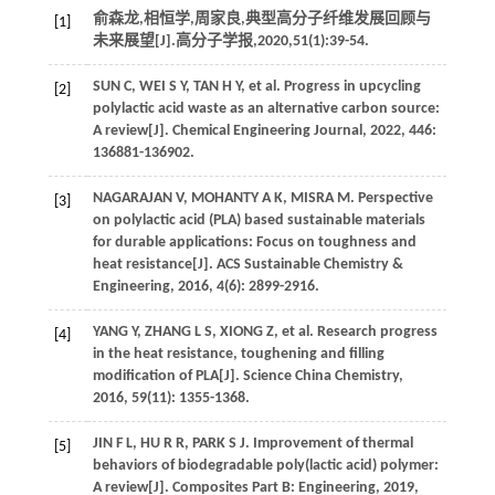
俞森龙,相恒学,周家良,典型高分子纤维发展回顾与
[1]
未来展望[J].
高分子学报
,
2020
,
51
(1):39-54.
SUN
C
,
WEI
S Y
,
TAN
H Y
, et al. Progress in upcycling
[2]
polylactic acid waste as an alternative carbon source:
A review[J].
Chemical Engineering Journal
,
2022
,
446
:
136881-136902.
NAGARAJAN
V
,
MOHANTY
A K
,
MISRA
M
. Perspective
[3]
on polylactic acid (PLA) based sustainable materials
for durable applications: Focus on toughness and
heat resistance[J].
ACS Sustainable Chemistry &
Engineering
,
2016
,
4
(6): 2899-2916.
YANG
Y
,
ZHANG
L S
,
XIONG
Z
, et al. Research progress
[4]
in the heat resistance, toughening and filling
modification of PLA[J].
Science China Chemistry
,
2016
,
59
(11): 1355-1368.
JIN
F L
,
HU
R R
,
PARK
S J
. Improvement of thermal
[5]
behaviors of biodegradable poly(lactic acid) polymer:
A review[J].
Composites Part B: Engineering
,
2019
,