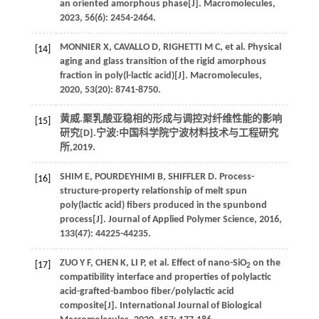
an oriented amorphous phase[J].
Macromolecules
,
2023
,
56
(6): 2454-2464.
MONNIER
X
,
CAVALLO
D
,
RIGHETTI
M C
, et al. Physical
[14]
aging and glass transition of the rigid amorphous
fraction in poly(l-lactic acid)[J].
Macromolecules
,
2020
,
53
(20): 8741-8750.
黄威.聚乳酸亚稳相的形成与调控对纤维性能的影响
[15]
研究[D].宁波:中国科学院宁波材料技术与工程研究
所,
2019
.
SHIM
E
,
POURDEYHIMI
B
,
SHIFFLER
D
. Process-
[16]
structure-property relationship of melt spun
poly(lactic acid) fibers produced in the spunbond
process[J].
Journal of Applied Polymer Science
,
2016
,
133
(47): 44225-44235.
ZUO
Y F
,
CHEN
K
,
LI
P
, et al. Effect of nano-SiO
on the
[17]
2
compatibility interface and properties of polylactic
acid-grafted-bamboo fiber/polylactic acid
composite[J].
International Journal of Biological