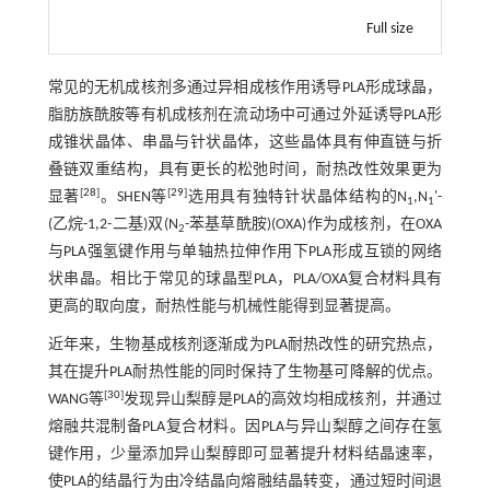
Full size
常见的无机成核剂多通过异相成核作用诱导PLA形成球晶，
脂肪族酰胺等有机成核剂在流动场中可通过外延诱导PLA形
成锥状晶体、串晶与针状晶体，这些晶体具有伸直链与折
叠链双重结构，具有更长的松弛时间，耐热改性效果更为
[
28
]
[
29
]
显著
。SHEN等
选用具有独特针状晶体结构的N
,N
'-
1
1
(乙烷-1,2-二基)双(N
-苯基草酰胺)(OXA)作为成核剂，在OXA
2
与PLA强氢键作用与单轴热拉伸作用下PLA形成互锁的网络
状串晶。相比于常见的球晶型PLA，PLA/OXA复合材料具有
更高的取向度，耐热性能与机械性能得到显著提高。
近年来，生物基成核剂逐渐成为PLA耐热改性的研究热点，
其在提升PLA耐热性能的同时保持了生物基可降解的优点。
[
30
]
WANG等
发现异山梨醇是PLA的高效均相成核剂，并通过
熔融共混制备PLA复合材料。因PLA与异山梨醇之间存在氢
键作用，少量添加异山梨醇即可显著提升材料结晶速率，
使PLA的结晶行为由冷结晶向熔融结晶转变，通过短时间退