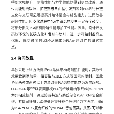
得到大幅提升，耐热性能与力学性能均得到明显改善。通
过高能射线辐照、扩链剂与自由基引发剂等对PLA进行长链
支化与交联可显著提高其熔体强度与结晶能力，进而改善
耐热性能。因支化过程中PLA主链结构发生一定程度转变，
将部分损失 PLA原有降解性能与加工性能。因此，设计开发
高效环保的长链支化引发剂与助剂，进一步可控制备高支
化率、低交联度的LCB-PLA将成为PLA耐热改性的研究重
点。
2.4 协同改性
单独采用上述方法调控PLA晶体结构与耐热性能时，其改性
效果受到添加量、相容性与加工方式等因素的限制，因此
协同两种或两种以上方法改善PLA结构性能成为发展趋势。
[
42
]
CLARKSON等
以表面接枝PLA的纤维素纳米纤维(mCNF-12)
为异相成核剂，通过熔融共混与纺丝制备PLA/mCNF复合纤
维，并协同纤维后牵伸处理提升复合纤维的力学强度。
图6
为PLA/mCNF-12复合纤维的2D WAXS衍射图案。从
图6
可以看