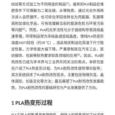
[
1
]
纺丝等方式加工为不同用途的制品
。废弃的PLA制品在堆
肥条件下可降解为二氧化碳、水等物质，通过光合作用再
次进入自然循环，也可经化学回收转化为丙氨酸、乳酸等
高附加值化学品，可有效缓解当前的能源危机与环境污染
[
2
]
等问题
。然而，PLA的光学活性与分子链结构导致其结晶
速率慢，所得制品常为非结晶或低结晶度，使纯PLA热变形
温度(HDT)较低（约58 ℃），因此相关制品在高温下尺寸稳
定性差，力学性能大幅下降，严重限制其在汽车工业、家
[
3
]
纺服饰、包装等耐热要求较高领域的应用
。因此，PLA耐
热改性已成为学术界与工业界共同关注的焦点。本研究首
先介绍了PLA热变形过程，为PLA耐热改性提供理论指导；
其次系统综述了PLA耐热改性现状，主要包括物理共混、晶
体调控、长链支化等方法；最后展望了PLA耐热改性发展趋
势，为PLA耐热改性的基础研究与产业发展提供了方向。
1 PLA热变形过程