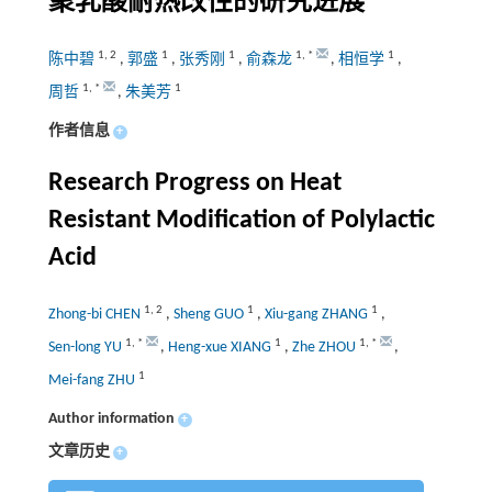
聚乳酸耐热改性的研究进展
1
,
2
1
1
1
,
*
1
陈中碧
,
郭盛
,
张秀刚
,
俞森龙
,
相恒学
,
1
,
*
1
周哲
,
朱美芳
作者信息
+
Research Progress on Heat
Resistant Modification of Polylactic
Acid
1
,
2
1
1
Zhong-bi CHEN
,
Sheng GUO
,
Xiu-gang ZHANG
,
1
,
*
1
1
,
*
Sen-long YU
,
Heng-xue XIANG
,
Zhe ZHOU
,
1
Mei-fang ZHU
Author information
+
文章历史
+