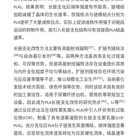
PLA)。结果表明：长链支化后熔体强度有所提高，链缠结
加剧减缓了晶体的生长速率，但接枝点与链缠结点分别为
PLA提供了大量成核位点，实际上促进成核作用强于对链段
运动的抑制作用，故引入长链支化结构可有效提高PLA结晶
速率。
[
37
]
长链支化改性方法主要有高能射线辐照
、扩链剂接枝法
[
38
]
[
39
]
与自由基引发剂
等。前两种方法虽具有支化过程温
和、可控等优势，但是高能射线辐照法存在设备造价高昂
与内外支化程度不均匀等缺点，扩链剂接枝存在环境污染
[
35
]
与反应速率慢等不足，难以规模化工业生产
。自由基引
发技术经济高效、绿色环保等优势，同时该技术具有良好
的加工普适性，适用于双螺杆挤出机、密炼机等常规加工
[
40
]
[
41
]
设备，因此成为PLA长链支化改性的研究热点
。LI等
通过反应挤出法在线性聚乳酸(L-PLA)中引入环状有机过氧
化物(COP)，制备了具有游离凝胶的长链支化聚乳酸(LCB-
PLA)。充分支化后PLA分子链发生高度缠结，熔体强度显著
提高，应变软化流体逐渐转化为应变硬化流体，结晶速率