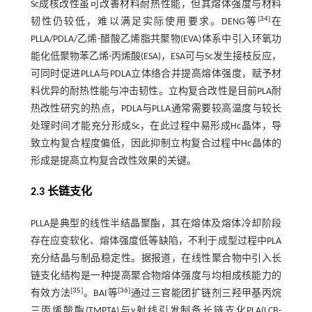
Sc成核改性虽可改善材料耐热性能，但其熔体强度与材料
[
34
]
韧性仍较低，难以满足实际使用要求。DENG等
在
PLLA/PDLA/乙烯-醋酸乙烯脂共聚物(EVA)体系中引入环氧功
能化低聚物苯乙烯-丙烯酸(ESA)，ESA可与Sc发生接枝反应，
可同时促进PLLA与PDLA立体络合并提高熔体强度，赋予材
料优异的耐热性能与冲击韧性。立构复合改性是目前PLA耐
热改性研究的热点，PDLA与PLLA通常需要较高温度与较长
处理时间才能充分形成Sc，在此过程中易形成Hc晶体，导
致立构复合程度偏低，因此抑制立构复合过程中Hc晶体的
形成是提高立构复合改性效果的关键。
2.3 长链支化
PLLA是典型的线性半结晶聚酯，其在熔体及熔体冷却阶段
存在应变软化、熔体强度低等缺陷，不利于成型过程中PLA
充分结晶与制品稳定性。据报道，在线性聚合物中引入长
链支化结构是一种提高聚合物熔体强度与均相成核能力的
[
35
]
[
36
]
有效方法
。BAI等
通过三官能团扩链剂三羟甲基丙烷
三丙烯酸酯(TMPTA)与γ射线引发制备长链支化PLA(LCB-