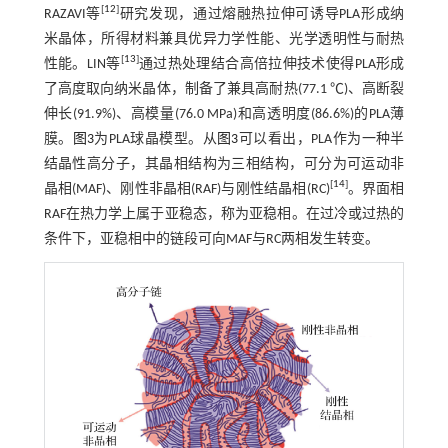
[
12
]
RAZAVI等
研究发现，通过熔融热拉伸可诱导PLA形成纳
米晶体，所得材料兼具优异力学性能、光学透明性与耐热
[
13
]
性能。LIN等
通过热处理结合高倍拉伸技术使得PLA形成
了高度取向纳米晶体，制备了兼具高耐热(77.1 ℃)、高断裂
伸长(91.9%)、高模量(76.0 MPa)和高透明度(86.6%)的PLA薄
膜。
图3
为PLA球晶模型。从
图3
可以看出，PLA作为一种半
结晶性高分子，其晶相结构为三相结构，可分为可运动非
[
14
]
晶相(MAF)、刚性非晶相(RAF)与刚性结晶相(RC)
。界面相
RAF在热力学上属于亚稳态，称为亚稳相。在过冷或过热的
条件下，亚稳相中的链段可向MAF与RC两相发生转变。