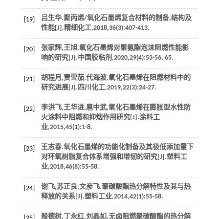
吕生华.聚丙烯/氧化石墨烯复合材料的制备,结构及
[19]
性能[J].
精细化工
,
2018
,
36
(3):407-413.
张家辉,王旭.氧化石墨烯对聚氨酯泡沫阻燃性能影
[20]
响的研究[J].
中国胶粘剂
,
2020
,
29
(4):53-56, 65.
胡程月,贾雪茄,代海波.氧化石墨烯在阻燃材料中的
[21]
研究进展[J].
四川化工
,
2019
,
22
(3):24-27.
李洪飞,王华进,扈中武,氧化石墨烯在膨胀型水性防
[22]
火涂料中阻燃和抑烟作用研究[J].
涂料工
业
,
2015
,
45
(1):1-8.
王志春.氧化石墨烯的功能化制备及其极低添加量下
[23]
对环氧树脂复合体系增强和增韧的研究[J].
塑料工
业
,
2018
,
46
(8):55-58.
谢飞,苏正良,文彦飞.聚碳酸酯热分解特性及其与热
[24]
释放的关系[J].
塑料工业
,
2014
,
42
(1):55-58.
殷德树,丁永红,刘晶如,无卤阻燃聚碳酸酯的热分解
[25]