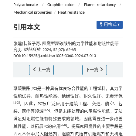
Polycarbonate
/
Graphite oxide
/
Flame retardancy
/
Mechanical properties
/
Heat resistance
引用格式 ▾
引用本文
张建伟,贺子奇. 阻燃型聚碳酸酯的力学性能和耐热性能研
究[J].
塑料科技
, 2024, 52(07): 62-65
DOI:10.15925/j.cnki.issn1005-3360.2024.07.013
上一篇
下一篇
聚碳酸酯(PC)是一种具有优良综合性能的工程塑料，其力学
性能优异、耐热性能高、绝缘性好、耐久性好、无毒环保
[
1
-
2
]
。因此，PC被广泛应用于建筑工程、交通、航空、包
[
3
-
5
]
装、医疗等领域
。但是未经处理的PC阻燃性能低，无法
满足对阻燃性能有特殊要求的领域，因此需要进一步改善
[
6
-
8
]
其性能，以拓展PC的应用
。提高PC阻燃性的主要手段是
向PC基体中加入阻燃剂，阻燃剂包括有机阻燃剂和无机阻