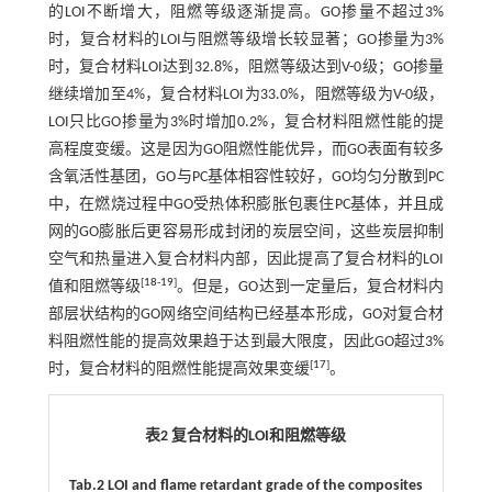
的LOI不断增大，阻燃等级逐渐提高。GO掺量不超过3%
时，复合材料的LOI与阻燃等级增长较显著；GO掺量为3%
时，复合材料LOI达到32.8%，阻燃等级达到V-0级；GO掺量
继续增加至4%，复合材料LOI为33.0%，阻燃等级为V-0级，
LOI只比GO掺量为3%时增加0.2%，复合材料阻燃性能的提
高程度变缓。这是因为GO阻燃性能优异，而GO表面有较多
含氧活性基团，GO与PC基体相容性较好，GO均匀分散到PC
中，在燃烧过程中GO受热体积膨胀包裹住PC基体，并且成
网的GO膨胀后更容易形成封闭的炭层空间，这些炭层抑制
空气和热量进入复合材料内部，因此提高了复合材料的LOI
[
18
-
19
]
值和阻燃等级
。但是，GO达到一定量后，复合材料内
部层状结构的GO网络空间结构已经基本形成，GO对复合材
料阻燃性能的提高效果趋于达到最大限度，因此GO超过3%
[
17
]
时，复合材料的阻燃性能提高效果变缓
。
表2 复合材料的LOI和阻燃等级
Tab.2 LOI and flame retardant grade of the composites