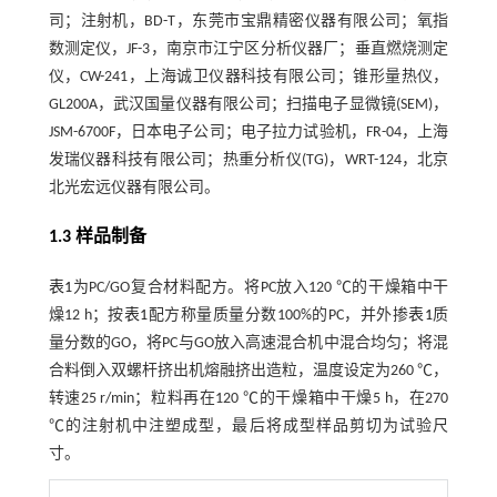
司；注射机，BD-T，东莞市宝鼎精密仪器有限公司；氧指
数测定仪，JF-3，南京市江宁区分析仪器厂；垂直燃烧测定
仪，CW-241，上海诚卫仪器科技有限公司；锥形量热仪，
GL200A，武汉国量仪器有限公司；扫描电子显微镜(SEM)，
JSM-6700F，日本电子公司；电子拉力试验机，FR-04，上海
发瑞仪器科技有限公司；热重分析仪(TG)，WRT-124，北京
北光宏远仪器有限公司。
1.3 样品制备
表1
为PC/GO复合材料配方。将PC放入120 ℃的干燥箱中干
燥12 h；按
表1
配方称量质量分数100%的PC，并外掺
表1
质
量分数的GO，将PC与GO放入高速混合机中混合均匀；将混
合料倒入双螺杆挤出机熔融挤出造粒，温度设定为260 ℃，
转速25 r/min；粒料再在120 ℃的干燥箱中干燥5 h，在270
℃的注射机中注塑成型，最后将成型样品剪切为试验尺
寸。