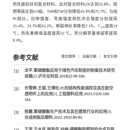
热性能较好的复合材料，此时复合材料LOI达到32.8%，阻
燃等级达到V-0级，THR和TSP分别降低45.8%和75.7%；与纯
PC相比，拉伸强度、弯曲强度和抗冲击强度分别提高
25.4%、33.7%和63.2%，断裂伸长率降低7.1%，
T
提高19
5%
℃，热失重峰值温度提高52 ℃，热分解质量保留率提高
8.9%。
参考文献
原文顺序
|
出版日期
|
本文引用
龙平.聚碳酸酯应用于绿色汽车制造的制备技术研究
[1]
进展[J].
泸天化科技
,
2018
(2):98-100.
许雪婷,王韬,王博伦,PC的结构性能调控及其在航空
[2]
透明件上的应用[J].
工程塑料应用
,
2023
,
51
(4):160-
164.
杨震.聚碳酸酯生产技术及其在建筑行业的应用[J].
[3]
合成树脂及塑料
,
2022
,
39
(2):80-82.
王学,于水欢,姚哲侃,咔唑-磷酸酯阻燃剂的合成及阻