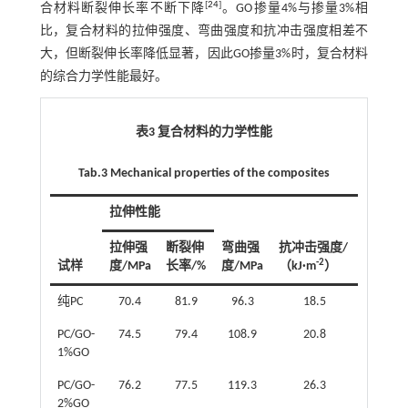
[
24
]
合材料断裂伸长率不断下降
。GO掺量4%与掺量3%相
比，复合材料的拉伸强度、弯曲强度和抗冲击强度相差不
大，但断裂伸长率降低显著，因此GO掺量3%时，复合材料
的综合力学性能最好。
表3 复合材料的力学性能
Tab.3 Mechanical properties of the composites
拉伸性能
拉伸强
断裂伸
弯曲强
抗冲击强度/
-2
试样
度/MPa
长率/%
度/MPa
（kJ·m
）
纯PC
70.4
81.9
96.3
18.5
PC/GO-
74.5
79.4
108.9
20.8
1%GO
PC/GO-
76.2
77.5
119.3
26.3
2%GO