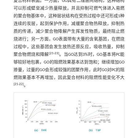
复合材料表面。一方面，GO具有二维层间结构，这种结构
可以形成壁垒减少热量释放，并且抑制可燃气体进入易燃
的聚合物基体中，这种层状结构在受热过程中还可形成1种
连续的炭层，起到保护作用，减缓聚合物热释放，抑制热
质的传递，减少聚合物降解产生挥发性物质，最终阻止燃
烧进行；另一方面，GO表面带有大量的含氧基团，在燃烧
过程中，这些基团会发生放热还原反应，吸收热量，抑制
[
21
-
23
]
聚合物燃烧和降解
。当GO达到3%时，GO基本将PC能
够较好地包裹，GO的阻燃效果基本达到饱和；继续增加GO
掺量，过量的GO会形成较强的团聚作用，此时GO对PC的阻
燃效果基本不再增加，因此复合材料的阻燃性能变化不大
[
21
-
22
]
。