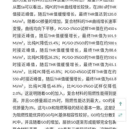
图1
为复合材料的总热释放量(THR)和总产烟量(TSP)曲线。
从
图1a
可以看出，纯PC的THR曲线增长较快，在280 s时THR
值接近峰值，随后THR值缓慢增长，最终THR值达到120.0
MJ/m²。随着GO掺量的增加，复合材料的THR曲线增长速率
变慢，曲线均向下平移，PC/GO-1%GO试样THR值在约450 s
时接近峰值，随后THR值缓慢增长，最终THR值为101.5
MJ/m²，比纯PC降低15.4%；PC/GO-2%GO的THR值在约500 s
时接近峰值，随后THR值缓慢增长，最终THR值为88.6
MJ/m²，比纯PC降低26.2%；PC/GO-3%GO的THR值在约550 s
时接近峰值，随后THR值缓慢增长，最终THR值为65.1
MJ/m²，比纯PC降低45.8%；PC/GO-4%GO试样THR值在约
550 s时接近峰值，随后THR值缓慢增长，最终THR值为63.8
MJ/m²，比纯PC降低46.8%，比PC/GO-3%GO试样仅降低
2.0%。这说明随着GO的加入，复合材料的阻燃性能得到提
高，并且GO掺量超过3%时，阻燃性能达到最大，GO的最
优掺量为3%，这与LOI和阻燃等级的结论基本一致。这是因
为阻燃性能优异的GO与PC基体相容性较好，GO均匀分散到
PC中，并且随着GO的增加，层状GO逐渐形成能够完全包裹