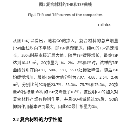
图1 复合材料的THR和TSP曲线
Fig.1 THR and TSP curves of the composites
Full size
从
图1b
可以看出，随着GO的掺入，复合材料的总产烟量
(TSP)曲线均向下平移，即TSP逐渐变少。纯PC的TSP迅速增
长，280 s时基本接近最大值，随后TSP缓慢增长，最终TSP
2
达到10.45 m
。GO掺量为1%、2%、3%和4%时，试样的TSP
曲线分别在约450、500、550、550 s处接近峰值，随后TSP
均缓慢增加，最终TSP最大值分别为7.97、4.88、2.54、2.48
2
m
，分别比纯PC降低23.7%、53.3%、75.7%和76.3%。GO掺
量4%比掺量3%时的TSP仅降低了0.6%，这说明GO的加入对
复合材料产烟有抑制作用，并且GO掺量超过3%后，GO的
抑烟作用基本达到最大，因此GO最佳掺量为3%。
2.2 复合材料的力学性能