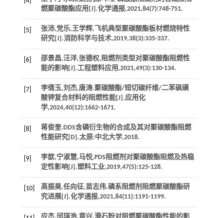
[4]
燃聚碳酸酯应用[J].
化学通报
,
2021
,
84
(7):748-751.
张沛,党乐,王学辉,飞机典型聚碳酸酯板材燃烧特性
[5]
研究[J].
消防科学与技术
,
2019
,
38
(3):335-337.
邵景昌,汪洋,张德权,阻燃剂类型对聚碳酸酯阻燃性
[6]
能的影响[J].
工程塑料应用
,
2021
,
49
(3):130-134.
李倩玉,刘杰,唐涛.聚碳酸酯/短切碳纤维/二苯砜磺
[7]
酸钾复合材料的阻燃性能[J].
应用化
学
,
2024
,
40
(12):1662-1671.
蒋俊奎.DDS含磷衍生物的合成及其对聚碳酸酯阻燃
[8]
性能研究[D].太原:中北大学,
2018
.
李歆,宁淑慧,马悦,PDS阻燃剂对聚碳酸酯阻燃及热稳
[9]
定性影响[J].
塑料工业
,
2019
,
47
(5):125-128.
高振昊,任向征,苗志伟.磷系阻燃剂阻燃聚碳酸酯研
[10]
究进展[J].
化学通报
,
2021
,
84
(11):1191-1199.
应杰,邱琪浩,章兴,滑石粉对阻燃聚碳酸酯性能的影