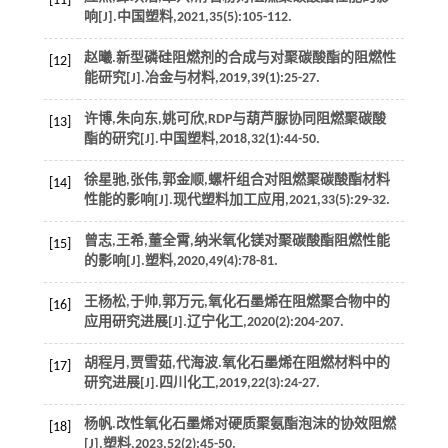
[11]
响[J].
中国塑料
,
2021
,
35
(5):105-112.
赵曦.新型磷硅阻燃剂的合成与对聚碳酸酯的阻燃性
[12]
能研究[J].
冶金与材料
,
2019
,
39
(1):25-27.
许博,朱向东,姚可欣,RDP与葫芦脲协同阻燃聚碳酸
[13]
酯的研究[J].
中国塑料
,
2018
,
32
(1):44-50.
徐星驰,张伟,郭金顺,螺杆组合对阻燃聚碳酸酯材料
[14]
性能的影响[J].
现代塑料加工应用
,
2021
,
33
(5):29-32.
曾志,王希,董全霄,纳米氧化镁对聚碳酸酯阻燃性能
[15]
的影响[J].
塑料
,
2020
,
49
(4):78-81.
王杨松,于帅,郭万元,氧化石墨烯在阻燃聚合物中的
[16]
应用研究进展[J].
辽宁化工
,
2020
(2):204-207.
胡程月,贾雪茹,代海波.氧化石墨烯在阻燃材料中的
[17]
研究进展[J].
四川化工
,
2019
,
22
(3):24-27.
杨帆.改性氧化石墨烯对硬质聚氨酯泡沫的协效阻燃
[18]
[J].
塑料
,
2023
,
52
(2):45-50.