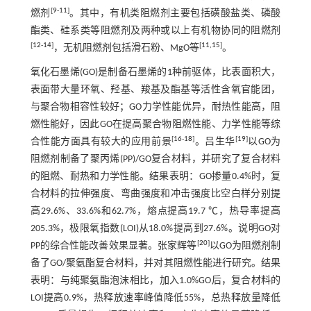
[
9
-
11
]
燃剂
。其中，有机类阻燃剂主要包括磺酸盐类、磷酸
酯类、硅系类等阻燃剂及两种或以上有机物协同的阻燃剂
[
12
-
14
]
[
11
,
15
]
，无机阻燃剂包括滑石粉、MgO等
。
氧化石墨烯(GO)是制备石墨烯的1种前驱体，比表面积大，
表面带大量环氧、羟基、羧基及酯基等活性含氧官能团，
与聚合物相容性较好；GO力学性能优异，耐热性能高，阻
燃性能好，因此GO在提高聚合物阻燃性能、力学性能等综
[
16
-
18
]
[
19
]
合性能方面具有较大的应用前景
。吕生华
以GO为
阻燃剂制备了聚丙烯(PP)/GO复合材料，并研究了复合材料
的阻燃、耐热和力学性能。结果表明：GO掺量0.4%时，复
合材料的拉伸强度、弯曲强度和冲击强度比空白样分别提
高29.6%、33.6%和62.7%，熔点提高19.7 ℃，热导率提高
205.3%，极限氧指数(LOI)从18.0%提高到27.6%。说明GO对
[
20
]
PP的综合性能改善效果显著。张家辉等
以GO为阻燃剂制
备了GO/聚氨酯复合材料，并对其阻燃性能进行研究。结果
表明：与纯聚氨酯泡沫相比，加入1.0%GO后，复合材料的
LOI提高0.9%，热释放速率峰值降低55%，总热释放量降低