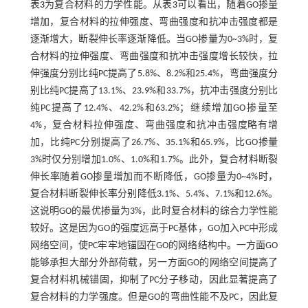
表3
为复合材料的力学性能。从
表3
可以看出，随着GO掺量
增加，复合材料的拉伸强度、弯曲强度和抗冲击强度都是
逐渐增大，断裂伸长率逐渐降低。当GO掺量为0~3%时，复
合材料的拉伸强度、弯曲强度和抗冲击强度增长较快，拉
伸强度分别比纯PC提高了5.8%、8.2%和25.4%，弯曲强度分
别比纯PC提高了13.1%、23.9%和33.7%，抗冲击强度分别比
纯PC提高了12.4%、42.2%和63.2%；继续增加GO掺量至
4%，复合材料拉伸强度、弯曲强度和抗冲击强度略有增
加，比纯PC分别提高了26.7%、35.1%和65.9%，比GO掺量
3%时仅分别增加1.0%、1.0%和1.7%。此外，复合材料断裂
伸长率随着GO掺量增加而不断降低，GO掺量为0~4%时，
复合材料断裂伸长率分别降低3.1%、5.4%、7.1%和12.6%。
这说明GO的最优掺量为3%，此时复合材料的综合力学性能
较好。这是因为GO的强度远高于PC基体，GO加入PC中形成
网络空间，使PC牢牢地锚固在GO的网络结构中。一方面GO
能够承担大部分外部荷载，另一方面GO的网络空间提高了
复合材料机械锚固，抑制了PC分子移动，因此显著提高了
复合材料的力学强度。但是GO的弯曲性能不及PC，因此复