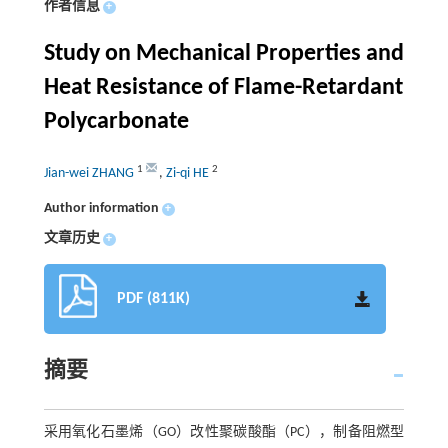
作者信息
+
Study on Mechanical Properties and
Heat Resistance of Flame-Retardant
Polycarbonate
1
2
Jian-wei ZHANG
,
Zi-qi HE
Author information
+
文章历史
+
PDF (811K)
摘要
采用氧化石墨烯（GO）改性聚碳酸酯（PC），制备阻燃型