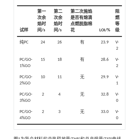
第一
第二
第二次施焰
阻
次余
次余
是否有熔滴
燃
焰时
焰时
点燃脱脂棉
等
试样
间/s
间/s
花
LOI/%
级
纯PC
24
26
有
23.9
V-
2
PC/GO-
15
18
有
28.6
V-
1%GO
2
PC/GO-
10
11
无
29.9
V-
2%GO
1
PC/GO-
2
4
无
32.8
V-
3%GO
0
PC/GO-
2
3
无
33.0
V-
4%GO
0