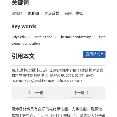
关键词
聚烯烃
/
氮化硼
/
导热系数
/
有限元模拟
Key words
Polyolefin
/
Boron nitride
/
Thermal conductivity
/
Finite
element simulation
引用格式 ▾
引用本文
曲琦,潘林,梁斌,韩志东. LLDPE/POE中BN的分散结构对复合
材料导热性能的影响[J].
塑料科技
, 2024, 52(07): 69-74
DOI:10.15925/j.cnki.issn1005-3360.2024.07.015
上一篇
下一篇
聚烯烃材料具有良好的电绝缘性能、力学性能、耐腐蚀、
[
1
-
4
]
易加工等特点，广泛应用于各个领域
。聚烯烃大分子链