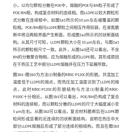
小，以均匀颗粒分散在POE中，熔融的POE与BN粒子形成了
POE/BN相，构成复合材料的连续相。而LLDPE以较大颗粒形
式分散在连续相中，如
图1a1
所示的10 μm左右被覆盖的颗
粒相。POE/BN相与LLDPE颗粒之间相互作用较弱，在液氮脆
断中将沿两相界面产生断面，形成
图1a2
所示的凹状断面结
构。从其尺寸可知，LLDPE颗粒大小在10 μm左右，与
图1a1
所示的颗粒相尺寸一致。此外，从
图1a3
还可以看出，不含
BN的分散聚合物相，应为熔融形成的LLDPE相，其形成原因
在于热压工艺中部分LLDPE熔融并在压力下延展所致。
图1b1
~
图1b3
为方法(2)制备的R80C-P120C的形貌。共混加工
温度低于LLDPE的熔点，而热压加工温度达到了LLDPE的熔
点，此时R80C-P120C的形貌结构与方法(1)制备的R80C-
P100C十分相近。从
图1b1
可以看出，POE/BN仍构成了复合
材料的连续相，而以颗粒分散的LLDPE的尺寸大幅度减小至
5 μm左右。从
图1b2
可以看出，复合材料脆断后在LLDPE颗
粒间形成显著的近连续的凹状断面结构，说明在热压中大
部分LLDPE熔融后形成了部分连续的相结构。而且在
图1b3