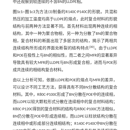
中还观察到较连续的不含BN的LLDPE相。
图1c1
~
图1c3
为方法(3)制备的R140C-P140C的形貌。共混和
热压的加工温度均高于LLDPE的熔点，此时复合材料的形貌
结构与前两种方法显著不同。首先材料出现两种连续的相
结构，其中一种为聚合物相，另一种为分散了BN的聚合物
相，复合材料的断面出现了多层次的结构，揭示了两相共
[
30
]
连续结构所形成的界面处断裂的结构特点
。由于LLDPE
和POE在极性上与BN的相似性，而二者之间MFR的显著差异
导致具有较大MFR的LLDPE与BN形成复合相，进而与POE形
成共连续的相结构复合材料。
由以上分析可知，依据LLDPE和POE的熔点与MFR的差异，
可以设计不同工艺方法，获得具有不同BN分散结构的复合
材料。其中，R80C-P100C形成了BN分散在POE中的连续相，
而LLDPE以较大颗粒形式分散在连续相中的复合材料结构；
R80C-P120C得到的复合材料的结构与R80C-P100C方法相似，
BN仍分散在POE中形成连续相，而LLDPE以柱状结构分散在
连续相中或形成部分连续相结构；R140C-P140C中BN分散在