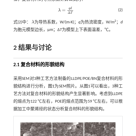
q
d
=
(2)
λ
λ
=
q
d
Δ
T
Δ
T
2
式(2)
中：
λ
为导热系数，W/(m·K)；
q
为热流密度，W/m
；
d
λ
为胞元模型边长，μm；Δ
T
为模型上下表面温差，℃。
2 结果与讨论
2.1 复合材料的形貌结构
采用SEM对3种工艺方法制备的LLDPE/POE/BN复合材料的形
貌结构进行分析，
图1
为SEM照片。从
图1
可以看出，3种工
艺方法对复合材料的形貌结构产生显著影响。考虑到LLDPE
的熔点为122 ℃左右，POE的熔点范围为59 ℃左右，可以根
据加工中聚烯烃的状态分析复合材料的形貌结构。