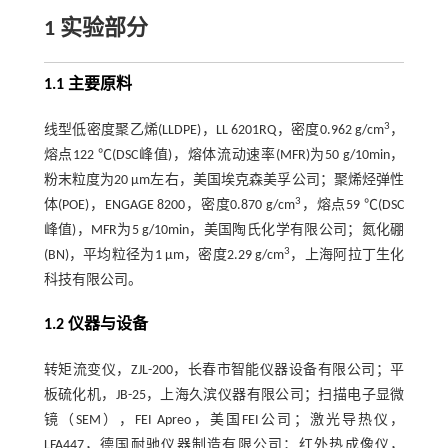
1 实验部分
1.1 主要原料
3
线型低密度聚乙烯(LLDPE)，LL 6201RQ，密度0.962 g/cm
，
熔点122 ℃(DSC峰值)，熔体流动速率(MFR)为50 g/10min，
粉末粒度为20 μm左右，美国埃克森美孚公司；聚烯烃弹性
3
体(POE)，ENGAGE 8200，密度0.870 g/cm
，熔点59 ℃(DSC
峰值)，MFR为5 g/10min，美国陶氏化学有限公司；氮化硼
3
(BN)，平均粒径为1 μm，密度2.29 g/cm
，上海阿拉丁生化
科技有限公司。
1.2 仪器与设备
转矩流变仪，ZJL-200，长春市智能仪器设备有限公司；平
板硫化机，JB-25，上海久滨仪器有限公司；扫描电子显微
镜（SEM），FEI Apreo，美国FEI公司；激光导热仪，
LFA447，德国耐驰仪器制造有限公司；红外热成像仪，