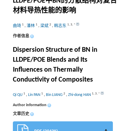
LLDPE/POE中BN的分散结构对复合
材料导热性能的影响
1
1
2
1
,
3
,
*
曲琦
,
潘林
,
梁斌
,
韩志东
作者信息
+
Dispersion Structure of BN in
LLDPE/POE Blends and Its
Influences on Thermally
Conductivity of Composites
1
1
2
1
,
3
,
*
Qi QU
,
Lin PAN
,
Bin LIANG
,
Zhi-dong HAN
Author information
+
文章历史
+