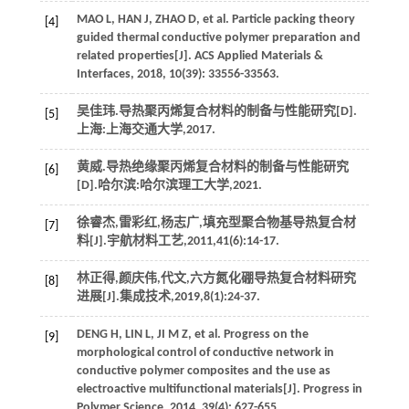
MAO
L
,
HAN
J
,
ZHAO
D
, et al. Particle packing theory
[4]
guided thermal conductive polymer preparation and
related properties[J].
ACS Applied Materials &
Interfaces
,
2018
,
10
(39): 33556-33563.
吴佳玮.导热聚丙烯复合材料的制备与性能研究[D].
[5]
上海:上海交通大学,
2017
.
黄威.导热绝缘聚丙烯复合材料的制备与性能研究
[6]
[D].哈尔滨:哈尔滨理工大学,
2021
.
徐睿杰,雷彩红,杨志广,填充型聚合物基导热复合材
[7]
料[J].
宇航材料工艺
,
2011
,
41
(6):14-17.
林正得,颜庆伟,代文,六方氮化硼导热复合材料研究
[8]
进展[J].
集成技术
,
2019
,
8
(1):24-37.
DENG
H
,
LIN
L
,
JI
M Z
, et al. Progress on the
[9]
morphological control of conductive network in
conductive polymer composites and the use as
electroactive multifunctional materials[J].
Progress in
Polymer Science
,
2014
,
39
(4): 627-655.