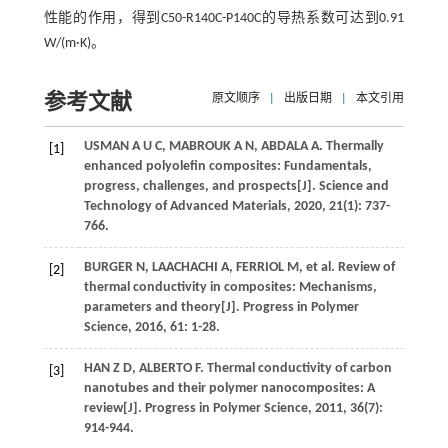
性能的作用，得到C50-R140C-P140C的导热系数可达到0.91
W/(m·K)。
参考文献
原文顺序
|
出版日期
|
本文引用
USMAN
A U C
,
MABROUK
A N
,
ABDALA
A
. Thermally
[1]
enhanced polyolefin composites: Fundamentals,
progress, challenges, and prospects[J].
Science and
Technology of Advanced Materials
,
2020
,
21
(1): 737-
766.
BURGER
N
,
LAACHACHI
A
,
FERRIOL
M
, et al. Review of
[2]
thermal conductivity in composites: Mechanisms,
parameters and theory[J].
Progress in Polymer
Science
,
2016
,
61
: 1-28.
HAN
Z D
,
ALBERTO
F
. Thermal conductivity of carbon
[3]
nanotubes and their polymer nanocomposites: A
review[J].
Progress in Polymer Science
,
2011
,
36
(7):
914-944.