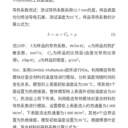
不同时间的上表面温度。
导热系数测试：测试导热系数采用12.7 mm托盘，样品表面
均匀喷涂导电石墨，测试温度为25 ℃，样品导热系数的计
算公式为：
=
×
×
λ
α
C
ρ
(1)
λ
=
α
×
C
p
×
ρ
p
式(1)
中：
λ
为样品的导热系数，W/(m·K)；
α
为样品的热扩
λ
α
2
散系数，mm
/s；
C
为样品的比热容(由激光导热仪测
C
p
p
3
得)，J/(kg·K)；
ρ
为样品的密度，g/cm
。
ρ
FEA：采用COMSOL Multiphysics软件进行FEA。利用瞬态导热
模块对复合材料的温度场进行模拟，分析温度场随时间的
变化关系，模型的上表面初始温度设为100 ℃，将其他5个
面设置为热绝缘面，整体模型除上表面外初始温度设为20
℃，热流自上而下传递。利用稳态导热模块对复合材料的
导热系数进行模拟，设置模型上表面流入的热通量为1 000
2
2
W/m
，下表面流出热通量为1 000 W/m
，其他4个边界设
置为热绝缘面，模型初始温度设置为20 ℃。根据傅里叶定
律，复合材料的导热系数计算公式为：