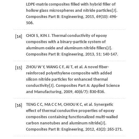
LDPE-matrix composites filled with hybrid filler of
hollow glass microspheres and nitride particles[J].
Composites Part B: Engineering
,
2015
,
69
(10): 496-
506.
CHOI
S
,
KIN
J
. Thermal conductivity of epoxy
[14]
composites with a binary-particle system of
aluminum oxide and aluminum nitride fillers[J].
Composites Part B: Engineering
,
2013
,
51
: 140-147.
ZHOU
W Y
,
WANG
C F
,
AI
T
, et al. A novel fiber-
[15]
reinforced polyethylene composite with added
silicon nitride particles for enhanced thermal
conductivity[J].
Composites Part A: Applied Science
and Manufacturing
,
2009
,
40
(6/7): 830-836.
TENG
C C
,
MA
C C M
,
CHIOU
K C
, et al. Synergetic
[16]
effect of thermal conductive properties of epoxy
composites containing functionalized multi-walled
carbon nanotubes and aluminum nitride[J].
Composites Part B: Engineering
,
2012
,
43
(2): 265-271.