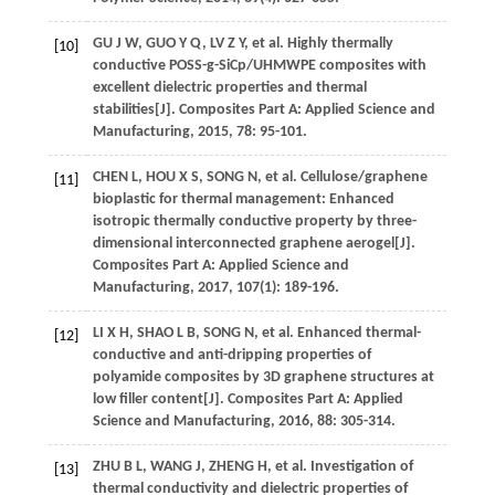
GU
J W
,
GUO
Y Q
,
LV
Z Y
, et al. Highly thermally
[10]
conductive POSS-g-SiCp/UHMWPE composites with
excellent dielectric properties and thermal
stabilities[J].
Composites Part A: Applied Science and
Manufacturing
,
2015
,
78
: 95-101.
CHEN
L
,
HOU
X S
,
SONG
N
, et al. Cellulose/graphene
[11]
bioplastic for thermal management: Enhanced
isotropic thermally conductive property by three-
dimensional interconnected graphene aerogel[J].
Composites Part A: Applied Science and
Manufacturing
,
2017
,
107
(1): 189-196.
LI
X H
,
SHAO
L B
,
SONG
N
, et al. Enhanced thermal-
[12]
conductive and anti-dripping properties of
polyamide composites by 3D graphene structures at
low filler content[J].
Composites Part A: Applied
Science and Manufacturing
,
2016
,
88
: 305-314.
ZHU
B L
,
WANG
J
,
ZHENG
H
, et al. Investigation of
[13]
thermal conductivity and dielectric properties of