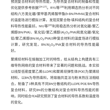
预测复合材料的导热性能，为导热复合材料的制备和性能
[
24
-
27
]
[
28
]
优化提供参考依据
。RYU等
利用瞬态热分析对不同
结构六方氮化硼/聚甲基丙烯酸甲酯(h-BN/PMMA)复合材料
的温度场进行模拟计算，发现双聚合物-填料结构的复合材
[
29
]
料导热性能最好。NIU等
利用稳态热分析对氮化硼/聚乙
烯醇(BN/PVA)、氧化铝/聚乙烯醇(Al
O
/PVA)和氮化硼/氧化
2
3
铝/聚乙烯醇(BN/Al
O
/PVA)3种复合材料的温度场进行模拟
2
3
计算，研究发现，BN/Al
O
/PVA复合材料的导热性能最
2
3
好。
聚烯烃材料在熔融加工时的特性，给从结构上构建具有三
维导热网络的复合材料带来了显著的问题和挑战。本实验
以线型低密度聚乙烯(LLDPE)和聚烯烃弹性体(POE)为聚烯烃
材料，以BN为导热填料，将熔融共混法与粉末热压法相结
合，制备了3种具有不同BN分散结构的LLDPE/POE/BN导热
复合材料，研究BN的分散结构对复合材料导热性能的影
响，同时结合FEA研究预测了复合材料的导热系数和温度场
的变化。