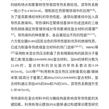
的结构特点和聚集特性导致其导热系数较低，其导热系数
[
5
-
8
]
一般小于0.4 W/(m·K)，限制其在热管理领域中的应用
。
为了提高聚烯烃材料的导热性能，通常向聚烯烃中加入高
导热系数填料。导热填料在聚烯烃基体中形成连续的三维
[
9
-
导热网络满足热管理领域对导热聚烯烃复合材料的需要
12
]
[
13
-
17
]
。导热填料的种类繁多，各自展现出不同的性能
。
六方氮化硼(h-BN)因其出色的导热性能和优异的绝缘性质，
[
18
-
21
]
已成为制备导热绝缘复合材料的热门选择
。WANG等
[
22
]
采用粉末混合热压法制备了具有隔离结构的超高分子量
聚乙烯/氮化硼(UHMWPE/BN)复合材料。当BN的体积分数为
21.6%时，复合材料的优化面内导热系数达到9.99
[
23
]
W/(m·K)。GUO等
利用粉末混合热压法制备氮化硼/碳纳
米管/超高分子量聚乙烯(BNs/CNTs/UHMWPE)复合材料，复
合材料通过添加40%的BNs和7%的CNTs，其导热系数提升至
2.38 W/(m·K)。
导热填料在复合材料中的分散结构是影响其导热性能的关
键因素。利用有限元模拟(FEA)能够通过构建理论模型研究