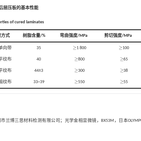
型后层压板的基本性能
rties of cured laminates
织方式
树脂含量/%
弯曲强度/MPa
剪切强度/MPa
≥
≥
单向带
35
1 800
100
≥
≥
≥
≥
平纹布
40
800
65
≥
≥
≥
≥
平纹布
44±3
300
38
≥
≥
≥
≥
缎纹布
33~39
550
55
≥
≥
，深圳市兰博三思材料检测有限公司；光学金相显微镜，BX53M，日本OLYMP