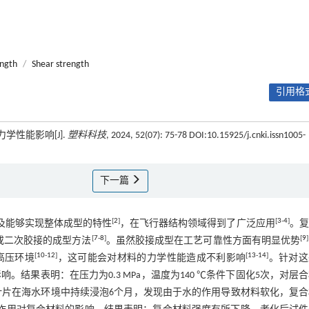
ength
/
Shear strength
引用格式
学性能影响[J].
塑料科技
, 2024, 52(07): 75-78 DOI:10.15925/j.cnki.issn1005-
下一篇
[
2
]
[
3
-
4
]
及能够实现整体成型的特性
，在飞行器结构领域得到了广泛应用
。复
[
7
-
8
]
[
9
]
或二次胶接的成型方法
。虽然胶接成型在工艺可靠性方面有明显优势
[
10
-
12
]
[
13
-
14
]
高压环境
，这可能会对材料的力学性能造成不利影响
。针对这
响。结果表明：在压力为0.3 MPa，温度为140 ℃条件下固化5次，对层
叶片在海水环境中持续浸泡6个月，发现由于水的作用导致材料软化，复合