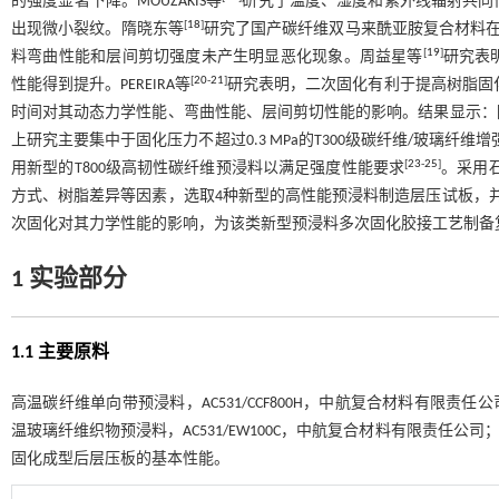
的强度显著下降。MOUZAKIS等
研究了温度、湿度和紫外线辐射共同
[
18
]
出现微小裂纹。隋晓东等
研究了国产碳纤维双马来酰亚胺复合材料在高温
[
19
]
料弯曲性能和层间剪切强度未产生明显恶化现象。周益星等
研究表
[
20
-
21
]
性能得到提升。PEREIRA等
研究表明，二次固化有利于提高树脂固
时间对其动态力学性能、弯曲性能、层间剪切性能的影响。结果显示：
上研究主要集中于固化压力不超过0.3 MPa的T300级碳纤维/玻璃
[
23
-
25
]
用新型的T800级高韧性碳纤维预浸料以满足强度性能要求
。采用
方式、树脂差异等因素，选取4种新型的高性能预浸料制造层压试板，
次固化对其力学性能的影响，为该类新型预浸料多次固化胶接工艺制备
1 实验部分
1.1 主要原料
高温碳纤维单向带预浸料，AC531/CCF800H，中航复合材料有限责任
温玻璃纤维织物预浸料，AC531/EW100C，中航复合材料有限责任公司
固化成型后层压板的基本性能。