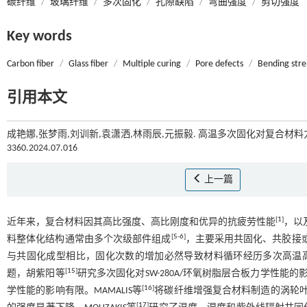
碳纤维
/
玻璃纤维
/
多次固化
/
孔隙缺陷
/
弯曲强度
/
剪切强度
Key words
Carbon fiber
/
Glass fiber
/
Multiple curing
/
Pore defects
/
Bending str
引用本文
成艳娜,张梦雨,刘训新,袁潇洒,林雨辰,元振毅. 高温多次固化对复合材料力
3360.2024.07.016
上一篇
[
1
]
近年来，复合材料因其高比强度、高比刚度和优异的抗疲劳性能
，以
[
5
-
6
]
料整体化结构通常由多个次级部件组成
，主要采用共固化、共胶接
与共固化成型相比，固化次数的增加必然导致材料循环经历多次高温
[
15
]
题，胡紫阳等
研究多次固化对SW-280A/环氧树脂层合板力学性能的影
[
16
]
学性能的影响有限。MAMALIS等
将碳纤维增强复合材料制造的涡轮
[
17
]