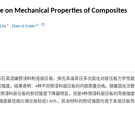
ure on Mechanical Properties of Composites
1
2
,
*
 LIN
,
Zhen-yi YUAN
芳纶与石英混编预浸料制造层压板，探究高温高压多次固化对层压板力学性
切强度。结果表明：4种不同预浸料层压板的内部质量合格。随着固化次数
纤维预浸料层压板的剪切强度下降最明显。但是4种预浸料层压板的弯曲强
强度最低值比理论指标低1.64%，其余材料的剪切强度均高于各层压板