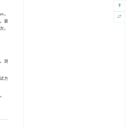
mm，
℃。第
次。
1，测
测试方
态。