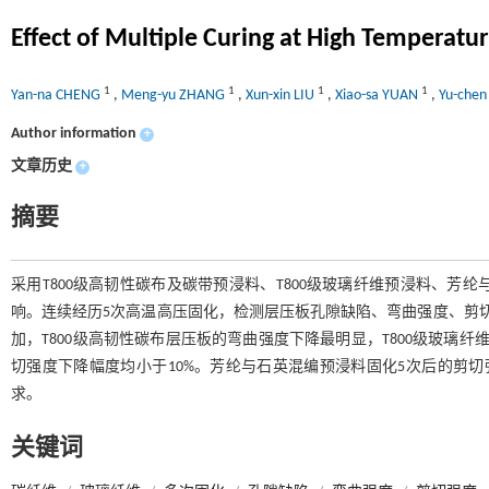
Effect of Multiple Curing at High Temperat
1
1
1
1
Yan-na CHENG
,
Meng-yu ZHANG
,
Xun-xin LIU
,
Xiao-sa YUAN
,
Yu-chen
Author information
+
文章历史
+
摘要
采用T800级高韧性碳布及碳带预浸料、T800级玻璃纤维预浸料、
响。连续经历5次高温高压固化，检测层压板孔隙缺陷、弯曲强度、剪
加，T800级高韧性碳布层压板的弯曲强度下降最明显，T800级玻璃
切强度下降幅度均小于10%。芳纶与石英混编预浸料固化5次后的剪切
求。
关键词