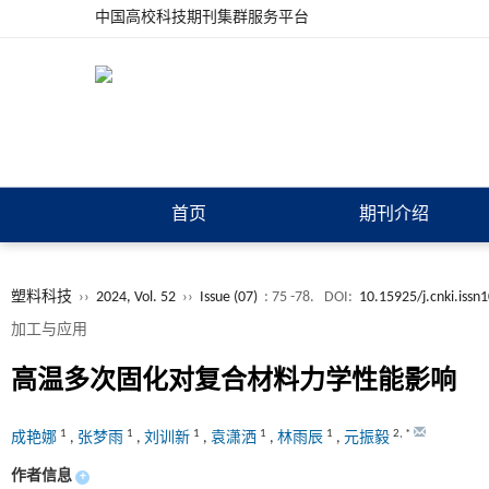
中国高校科技期刊集群服务平台
首页
期刊介绍
塑料科技
››
2024, Vol. 52
››
Issue (07)
: 75 -78.
DOI:
10.15925/j.cnki.iss
加工与应用
高温多次固化对复合材料力学性能影响
1
1
1
1
1
2
,
*
成艳娜
,
张梦雨
,
刘训新
,
袁潇洒
,
林雨辰
,
元振毅
作者信息
+