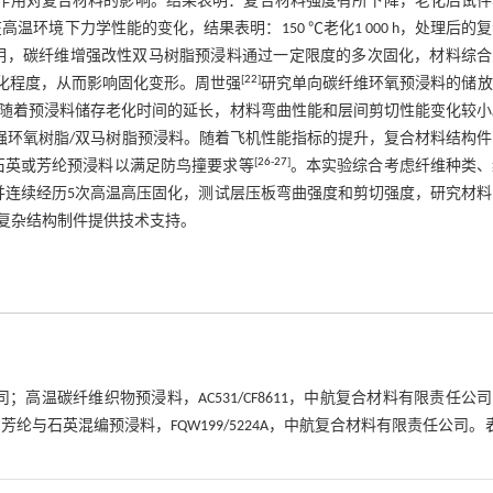
作用对复合材料的影响。结果表明：复合材料强度有所下降，老化后试件
环境下力学性能的变化，结果表明：150 ℃老化1 000 h，处理后的
明，碳纤维增强改性双马树脂预浸料通过一定限度的多次固化，材料综合
[
22
]
化程度，从而影响固化变形。周世强
研究单向碳纤维环氧预浸料的储放
随着预浸料储存老化时间的延长，材料弯曲性能和层间剪切性能变化较小
纤维增强环氧树脂/双马树脂预浸料。随着飞机性能指标的提升，复合材料结构
[
26
-
27
]
石英或芳纶预浸料以满足防鸟撞要求等
。本实验综合考虑纤维种类、
并连续经历5次高温高压固化，测试层压板弯曲强度和剪切强度，研究材料
复杂结构制件提供技术支持。
公司；高温碳纤维织物预浸料，AC531/CF8611，中航复合材料有限责任公
；芳纶与石英混编预浸料，FQW199/5224A，中航复合材料有限责任公司。