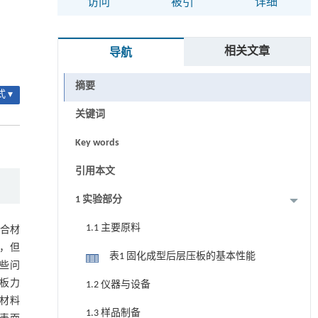
访问
被引
详细
相关文章
导航
摘要
 ▾
关键词
Key words
引用本文
1 实验部分
1.1 主要原料
合材
，但
表1 固化成型后层压板的基本性能
些问
合板力
1.2 仪器与设备
材料
1.3 样品制备