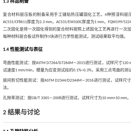
1.3 样品制备
复合材料层压板的制备采用手工铺贴热压罐固化工艺。4种预浸料层压板均为1
AC531/CF8611厚度为2.3 mm，AC531/EW100C厚度为1 mm，FQW
二次固化是将一次固化得到的复合材料按照上述固化工艺再进行一次加
每种材料层合板试件制作5块进行力学性能测试，测试结果取平均值。
1.4 性能测试与表征
弯曲性能测试：按ASTM D7264/D7264M—2015进行测试，试样尺寸120
试速度1 mm/min，模量为应变测试段的0.1%~0.3%，采用三点弯曲的
层间剪切性能测试：按ASTM D2344/D2344M—2016进行测试，试样尺
法。
孔隙率测试：按GB/T 3365—2008进行测试，试样尺寸为10 mm
2 结果与讨论