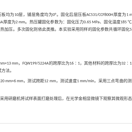
0层，铺层角度均为0°。固化后层压板AC531/CCF800H厚度为1 
199/5224A厚度为2 mm。热压罐固化参数为：固化压力0.65 MPa、固化温度185 
热加压。多次固化则依此类推。本实验采用同样的固化参数共循环固化5
 mm×13 mm，FQW199/5224A的跨厚比为16∶1，其他材料的跨厚比为32∶
测试方法。
寸20 mm×6 mm，测试跨距12 mm，测试速度1 mm/min，采用三点弯曲的
×10 mm，采用研磨机将试样表面打磨处理后，在光学金相显微镜下观察其微观形