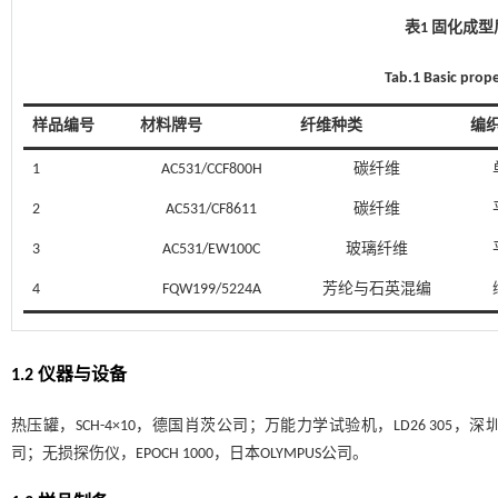
表1 固化成
Tab.1 Basic prope
样品编号
材料牌号
纤维种类
编
1
AC531/CCF800H
碳纤维
2
AC531/CF8611
碳纤维
3
AC531/EW100C
玻璃纤维
4
FQW199/5224A
芳纶与石英混编
1.2 仪器与设备
热压罐，SCH-4×10，德国肖茨公司；万能力学试验机，LD26 305
司；无损探伤仪，EPOCH 1000，日本OLYMPUS公司。