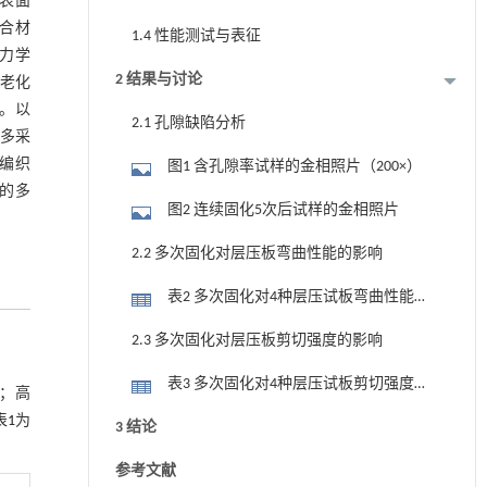
表面
复合材
1.4 性能测试与表征
力学
2 结果与讨论
老化
。以
2.1 孔隙缺陷分析
件多采
编织
图1 含孔隙率试样的金相照片（200×）
的多
图2 连续固化5次后试样的金相照片
2.2 多次固化对层压板弯曲性能的影响
表2 多次固化对4种层压试板弯曲性能的
影响
2.3 多次固化对层压板剪切强度的影响
表3 多次固化对4种层压试板剪切强度的
司；高
影响
表1
为
3 结论
参考文献