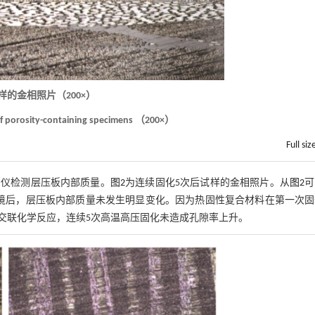
样的金相照片（200×）
of porosity-containing specimens （200×）
Full siz
伤仪检测层压板内部质量。
图2
为连续固化5次后试样的金相照片。从
图2
可
境后，层压板内部质量未发生明显变化。因为热固性复合材料在第一次固
交联化学反应，连续5次高温高压固化未造成孔隙率上升。