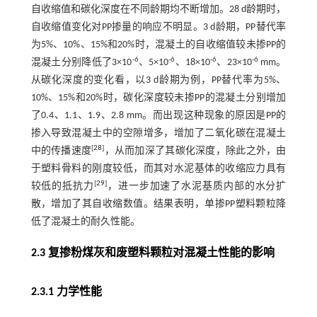
自收缩值和碳化深度在不同龄期均不断增加。28 d龄期时，
自收缩值变化对PP掺量的响应不明显。3 d龄期，PP替代率
为5%、10%、15%和20%时，混凝土的自收缩值较未掺PP的
-6
-6
-6
-6
混凝土分别降低了3×10
、5×10
、18×10
、23×10
mm。
从碳化深度的变化看，以3 d龄期为例，PP替代率为5%、
10%、15%和20%时，碳化深度较未掺PP的混凝土分别增加
了0.4、1.1、1.9、2.8 mm。而出现这种现象的原因是PP的
掺入导致混凝土中的空隙增多，增加了二氧化碳在混凝土
[
28
]
中的传播速度
，从而加深了其碳化深度，除此之外，由
于塑料骨料的刚度较低，而其对水泥基体的收缩应力具有
[
29
]
较低的抵抗力
，进一步加速了水泥基质内部的水分扩
散，增加了其自收缩数值。结果表明，单掺PP塑料颗粒降
低了混凝土的耐久性能。
2.3 复掺粉煤灰和废塑料颗粒对混凝土性能的影响
2.3.1 力学性能