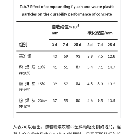
Tab.7 Effect of compounding fly ash and waste plastic
particles on the durability performance of concrete
-6
自收缩值/×10
mm
碳化深度/mm
组别
3 d
7 d
28 d
3 d
7 d
28 d
基准组
43
69
93
3.9
7.5
12.8
粉煤灰10%+
41
61
87
5.4
9.1
14.7
PP20%
粉煤灰15%+
39
57
84
4.8
8.3
13.2
PP15%
粉煤灰20%+
37
55
80
4.6
9.5
13.5
PP10%
从
表7
可以看出，随着粉煤灰和PP塑料颗粒比例的增加，混