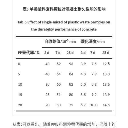
表5 单掺塑料废料颗粒对混凝土耐久性能的影响
Tab.5 Effect of single-mixed of plastic waste particles on
the durability performance of concrete
-6
自收缩值/10
mm
碳化深度/mm
PP替代率/ %
3 d
7 d
28 d
3 d
7 d
28 d
0
43
69
93
3.9
7.5
12.8
5
40
64
84
4.3
7.9
13.3
10
38
60
82
5.0
8.3
13.6
15
25
51
80
5.8
9.2
13.9
20
20
50
75
6.7
10.0
14.5
从
表5
可以看出，随着PP废料颗粒替代率的增加，混凝土的