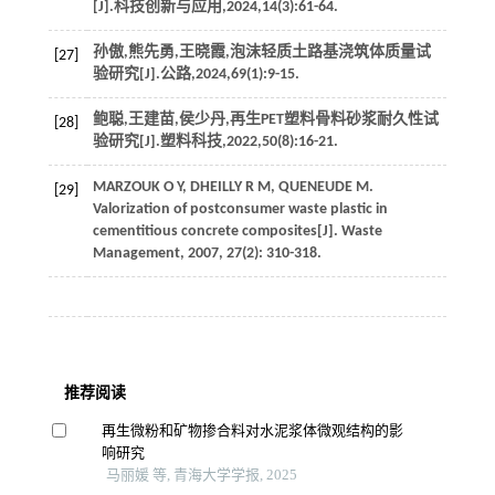
[J].
科技创新与应用
,
2024
,
14
(3):61-64.
孙傲,熊先勇,王晓霞,泡沫轻质土路基浇筑体质量试
[27]
验研究[J].
公路
,
2024
,
69
(1):9-15.
鲍聪,王建苗,侯少丹,再生PET塑料骨料砂浆耐久性试
[28]
验研究[J].
塑料科技
,
2022
,
50
(8):16-21.
MARZOUK
O Y
,
DHEILLY
R M
,
QUENEUDE
M
.
[29]
Valorization of postconsumer waste plastic in
cementitious concrete composites[J].
Waste
Management
,
2007
,
27
(2): 310-318.