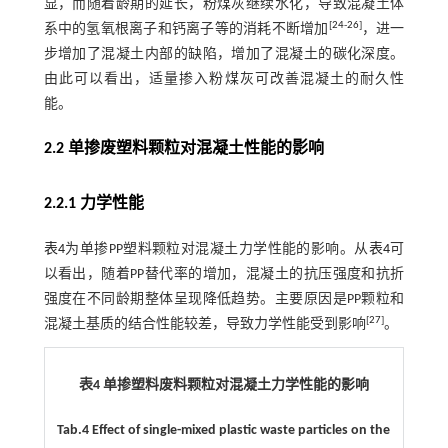
显，而随着龄期的延长，粉煤灰继续水化，导致混凝土体
[
24
-
26
]
系中的氢氧根离子和钙离子等的消耗不断增加
，进一
步增加了混凝土内部的缺陷，增加了混凝土的碳化深度。
由此可以看出，适量掺入粉煤灰可改善混凝土的耐久性
能。
2.2 单掺废塑料颗粒对混凝土性能的影响
2.2.1 力学性能
表4
为单掺PP塑料颗粒对混凝土力学性能的影响。从
表4
可
以看出，随着PP替代率的增加，混凝土的抗压强度和抗折
强度在不同龄期整体呈现降低趋势。主要原因是PP颗粒和
[
27
]
混凝土基质的结合性能较差，导致力学性能受到影响
。
表4 单掺塑料废料颗粒对混凝土力学性能的影响
Tab.4 Effect of single-mixed plastic waste particles on the