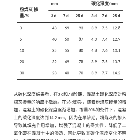
mm
碳化深度/mm
粉煤灰 掺
量/%
3 d
7 d
28 d
3 d
7 d
28 d
0
43
69
93
3.9
7.5
12.8
5
40
60
87
4.0
7.4
12.9
10
35
55
80
4.8
7.6
13.1
20
32
49
78
3.9
7.5
13.7
30
23
40
70
3.9
7.7
14.2
从碳化深度结果看，在3 d和7 d龄期，混凝土碳化深度对粉
煤灰掺量的响应不敏感。在28 d龄期，随着粉煤灰掺量的增
加，混凝土的碳化深度逐渐增加，掺量30%的条件下，混凝
土的碳化深度达到14.2 mm。因为在早龄期，粉煤灰的掺入
导致其填充作用增加，增强了混凝土的密实性，降低了二
氧化碳在混凝土中的渗透，因此导致其碳化深度变化不明