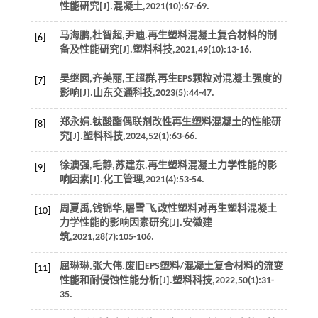
性能研究[J].
混凝土
,
2021
(10):67-69.
马海鹏,杜智超,尹迪.再生塑料混凝土复合材料的制
[6]
备及性能研究[J].
塑料科技
,
2021
,
49
(10):13-16.
吴继囡,齐美丽,王超群,再生EPS颗粒对混凝土强度的
[7]
影响[J].
山东交通科技
,
2023
(5):44-47.
郑永娟.钛酸酯偶联剂改性再生塑料混凝土的性能研
[8]
究[J].
塑料科技
,
2024
,
52
(1):63-66.
徐澳强,毛静,苏建东,再生塑料混凝土力学性能的影
[9]
响因素[J].
化工管理
,
2021
(4):53-54.
周夏禹,钱锦华,屠雪飞,改性塑料对再生塑料混凝土
[10]
力学性能的影响因素研究[J].
安徽建
筑
,
2021
,
28
(7):105-106.
屈琳琳,张大伟.废旧EPS塑料/混凝土复合材料的流变
[11]
性能和耐侵蚀性能分析[J].
塑料科技
,
2022
,
50
(1):31-
35.