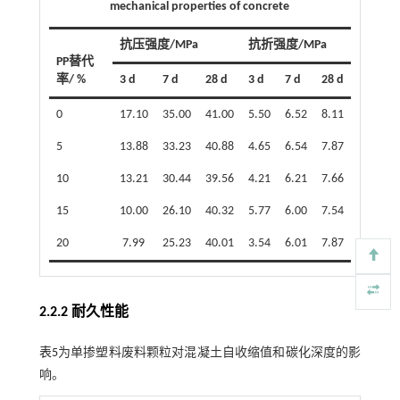
mechanical properties of concrete
抗压强度/MPa
抗折强度/MPa
PP替代
率/ %
3 d
7 d
28 d
3 d
7 d
28 d
0
17.10
35.00
41.00
5.50
6.52
8.11
5
13.88
33.23
40.88
4.65
6.54
7.87
10
13.21
30.44
39.56
4.21
6.21
7.66
15
10.00
26.10
40.32
5.77
6.00
7.54
20
7.99
25.23
40.01
3.54
6.01
7.87
2.2.2 耐久性能
表5
为单掺塑料废料颗粒对混凝土自收缩值和碳化深度的影
响。