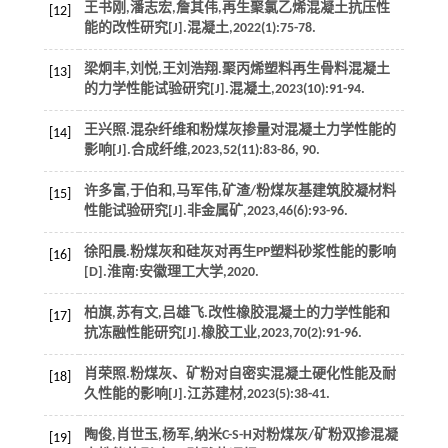
王书刚,潘志宏,詹其伟,再生聚氯乙烯混凝土抗压性
[12]
能的改性研究[J].
混凝土
,
2022
(1):75-78.
梁炯丰,刘悦,王刘浩翔.聚丙烯塑料再生骨料混凝土
[13]
的力学性能试验研究[J].
混凝土
,
2023
(10):91-94.
王兴照.混杂纤维和粉煤灰掺量对混凝土力学性能的
[14]
影响[J].
合成纤维
,
2023
,
52
(11):83-86, 90.
许多富,于伯和,马军伟,矿渣/粉煤灰基建筑胶凝材料
[15]
性能试验研究[J].
非金属矿
,
2023
,
46
(6):93-96.
徐阳晨.粉煤灰和硅灰对再生PP塑料砂浆性能的影响
[16]
[D].淮南:安徽理工大学,
2020
.
柏旗,苏有文,吕雄飞.改性橡胶混凝土的力学性能和
[17]
抗冻融性能研究[J].
橡胶工业
,
2023
,
70
(2):91-96.
肖荣照.粉煤灰、矿粉对自密实混凝土硬化性能及耐
[18]
久性能的影响[J].
江苏建材
,
2023
(5):38-41.
陶俊,肖世玉,杨军,纳米C-S-H对粉煤灰/矿粉双掺混凝
[19]