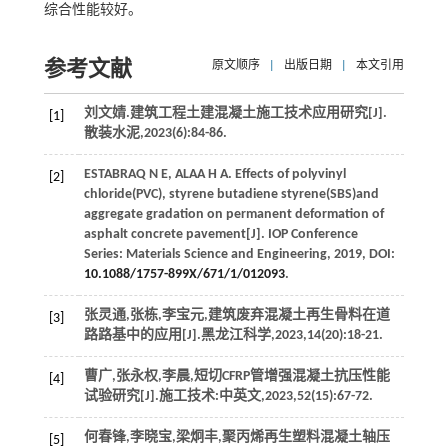
综合性能较好。
参考文献
原文顺序
|
出版日期
|
本文引用
刘文婧.建筑工程土建混凝土施工技术应用研究[J].
[1]
散装水泥
,
2023
(6):84-86.
ESTABRAQ
N E
,
ALAA
H A
. Effects of polyvinyl
[2]
chloride(PVC), styrene butadiene styrene(SBS)and
aggregate gradation on permanent deformation of
asphalt concrete pavement[J].
IOP Conference
Series: Materials Science and Engineering
,
2019
, DOI:
10.1088/1757-899X/671/1/012093
.
张灵通,张栋,李宝元,建筑废弃混凝土再生骨料在道
[3]
路路基中的应用[J].
黑龙江科学
,
2023
,
14
(20):18-21.
曹广,张永权,李晨,短切CFRP管增强混凝土抗压性能
[4]
试验研究[J].
施工技术:中英文
,
2023
,
52
(15):67-72.
何春锋,李晓宝,梁炯丰,聚丙烯再生塑料混凝土轴压
[5]