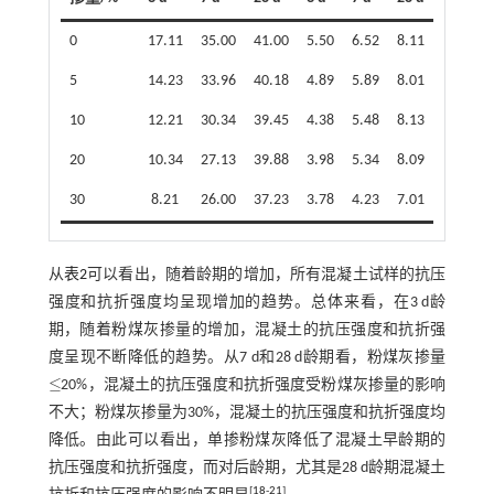
0
17.11
35.00
41.00
5.50
6.52
8.11
5
14.23
33.96
40.18
4.89
5.89
8.01
10
12.21
30.34
39.45
4.38
5.48
8.13
20
10.34
27.13
39.88
3.98
5.34
8.09
30
8.21
26.00
37.23
3.78
4.23
7.01
从
表2
可以看出，随着龄期的增加，所有混凝土试样的抗压
强度和抗折强度均呈现增加的趋势。总体来看，在3 d龄
期，随着粉煤灰掺量的增加，混凝土的抗压强度和抗折强
度呈现不断降低的趋势。从7 d和28 d龄期看，粉煤灰掺量
≤
20%，混凝土的抗压强度和抗折强度受粉煤灰掺量的影响
≤
不大；粉煤灰掺量为30%，混凝土的抗压强度和抗折强度均
降低。由此可以看出，单掺粉煤灰降低了混凝土早龄期的
抗压强度和抗折强度，而对后龄期，尤其是28 d龄期混凝土
[
18
-
21
]