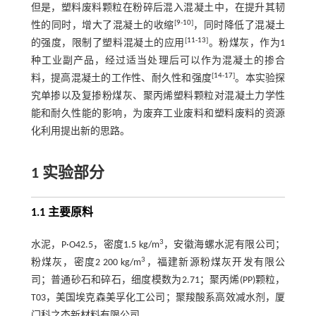
但是，塑料废料颗粒在粉碎后混入混凝土中，在提升其韧
[
9
-
10
]
性的同时，增大了混凝土的收缩
，同时降低了混凝土
[
11
-
13
]
的强度，限制了塑料混凝土的应用
。粉煤灰，作为1
种工业副产品，经过适当处理后可以作为混凝土的掺合
[
14
-
17
]
料，提高混凝土的工作性、耐久性和强度
。本实验探
究单掺以及复掺粉煤灰、聚丙烯塑料颗粒对混凝土力学性
能和耐久性能的影响，为废弃工业废料和塑料废料的资源
化利用提出新的思路。
1 实验部分
1.1 主要原料
3
水泥，P·O42.5，密度1.5 kg/m
，安徽海螺水泥有限公司；
3
粉煤灰，密度2 200 kg/m
，福建新源粉煤灰开发有限公
司；普通砂石和碎石，细度模数为2.71；聚丙烯(PP)颗粒，
T03，美国埃克森美孚化工公司；聚羧酸系高效减水剂，厦
门科之杰新材料有限公司。