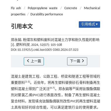
Fly ash
/
Polypropylene waste
/
Concrete
/
Mechanical
properties
/
Durability performance
引用格式 ▾
引用本文
郑永娟. 粉煤灰和塑料废料对混凝土力学和耐久性能的影响
[J].
塑料科技
, 2024, 52(07): 105-108
DOI:10.15925/j.cnki.issn1005-3360.2024.07.023
上一篇
下一篇
混凝土是建筑工程、公路工程、桥梁和隧道工程等领域的
[
1
-
3
]
重要原料
。近些年，将再生塑料替换砂石骨料制备再生
[
4
-
7
]
[
8
]
塑料混凝土得到广泛关注
。郑永娟等
采用钛酸酯偶联
剂对聚氯乙烯(PVC)进行表面改性，制备了再生塑料混凝土
复合材料，发现填充钛酸酯偶联剂改性PVC的再生塑料混凝
土具有较好的综合性能，可以满足建筑行业的使用要求。