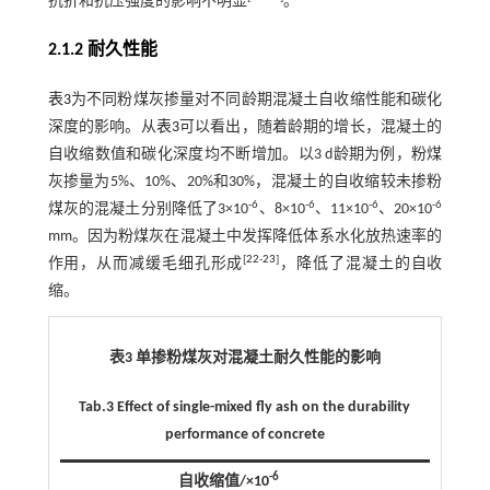
抗折和抗压强度的影响不明显
。
2.1.2 耐久性能
表3
为不同粉煤灰掺量对不同龄期混凝土自收缩性能和碳化
深度的影响。从
表3
可以看出，随着龄期的增长，混凝土的
自收缩数值和碳化深度均不断增加。以3 d龄期为例，粉煤
灰掺量为5%、10%、20%和30%，混凝土的自收缩较未掺粉
-6
-6
-6
-6
煤灰的混凝土分别降低了3×10
、8×10
、11×10
、20×10
mm。因为粉煤灰在混凝土中发挥降低体系水化放热速率的
[
22
-
23
]
作用，从而减缓毛细孔形成
，降低了混凝土的自收
缩。
表3 单掺粉煤灰对混凝土耐久性能的影响
Tab.3 Effect of single-mixed fly ash on the durability
performance of concrete
-6
自收缩值/×10