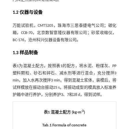
1.2 仪器与设备
万能试验机，CMT5205，珠海市三思泰捷电气公司；碳化
箱，CCB-70，北京数智意隆仪器有限公司；砂浆收缩仪，
BC-176，沧州科兴仪器设备有限公司。
1.3 样品制备
表1
为混凝土配方。按照
表1
的配方，将水泥、粉煤灰、PP
塑料颗粒、砂石和碎石、减水剂等进行混合，充分搅拌3
min，加入水再次搅拌3 min，得到混凝土浆体，装模后，将
试样模放在振动台振动25 s，将振动成型的模具放入标准养
护箱中进行养护，分别养护3、7和28 d，得到试样。
-3
表1 混凝土配方 (kg·m
)
Tab.1 Formula of concrete