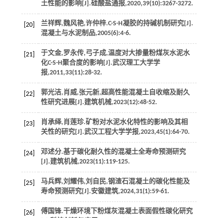
土性能的影响[J].
硅酸盐通报
,
2020
,
39
(10):3267-3272.
兰祥辉,魏风艳,许仲梓.C-S-H凝胶的持碱机制研究[J].
[20]
混凝土与水泥制品
,
2005
(6):4-6.
于文金,罗永传,弓子成,温度对大掺量粉煤灰水泥水
[21]
化C-S-H聚合度的影响[J].
武汉理工大学学
报
,
2011
,
33
(11):28-32.
郭光洁,肖威,张元新,超高性能混凝土自收缩及耐久
[22]
性研究进展[J].
建筑机械
,
2023
(12):48-52.
肖承绎,肖莲珍.矿粉对水泥水化特性的影响及其相
[23]
关性的研究[J].
武汉工程大学学报
,
2023
,
45
(1):64-70.
邓述分.基于碳化耐久性的混凝土全寿命预测研究
[24]
[J].
建筑机械
,
2023
(11):119-125.
马兵辉,刘耀伟,刘自民,钢渣石混凝土的碳化性能及
[25]
寿命预测研究[J].
安徽建筑
,
2024
,
31
(1):59-61.
傅国锋.干燥环境下粉煤灰混凝土表面假性碳化研究
[26]