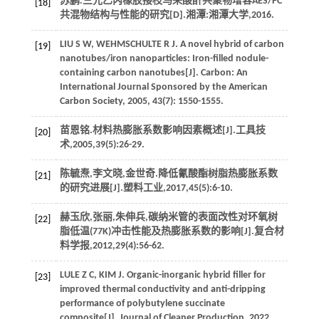
苏鹏.三元乙丙橡胶接枝马来酸酐共聚物增容AES/PC
[18]
共混物结构与性能的研究[D].湘潭:湘潭大学,
2016
.
LIU
S W
,
WEHMSCHULTE
R J
. A novel hybrid of carbon
[19]
nanotubes/iron nanoparticles: Iron-filled nodule-
containing carbon nanotubes[J].
Carbon: An
International Journal Sponsored by the American
Carbon Society
,
2005
,
43
(7): 1550-1555.
苗恩铭.材料热膨胀系数影响因素概述[J].
工具技
[20]
术
,
2005
,
39
(5):26-29.
陈毓焘,李文晓,金世奇.降低氰酸酯树脂热膨胀系数
[21]
的研究进展[J].
塑料工业
,
2017
,
45
(5):6-10.
赫玉欣,张丽,朱伸兵,碳纳米管的表面改性对环氧树
[22]
脂低温(77K)冲击性能及热膨胀系数的影响[J].
复合材
料学报
,
2012
,
29
(4):56-62.
LULE
Z C
,
KIM
J
. Organic-inorganic hybrid filler for
[23]
improved thermal conductivity and anti-dripping
performance of polybutylene succinate
composite[J].
Journal of Cleaner Production
,
2022
,