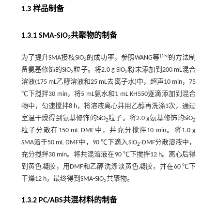
1.3 样品制备
1.3.1 SMA-SiO
共聚物的制备
2
[
15
]
为了提升SMA接枝SiO
的成功率，参照WANG等
的方法制
2
备氨基修饰的SiO
粒子。将2.0 g SiO
粉末添加到200 mL混合
2
2
溶液(175 mL乙醇溶液和25 mL去离子水)中，超声10 min，75
℃下搅拌30 min，将5 mL氨水和1 mL KH550逐滴添加到混合
物中，匀速搅拌8 h，将溶液离心并用乙醇再洗涤3次，通过
室温干燥得到氨基修饰的SiO
粒子。将2.0 g氨基修饰的SiO
2
2
粒子分散在150 mL DMF中，并充分搅拌10 min。将1.0 g
SMA溶于50 mL DMF中，90 ℃下滴入SiO
-DMF分散溶液中，
2
充分搅拌30 min。将共混溶液在90 ℃下搅拌12 h。离心后得
到黄色凝胶，用DMF和乙醇洗涤淡黄色凝胶，并在60 ℃下
干燥12 h，最终得到SMA-SiO
共聚物。
2
1.3.2 PC/ABS共混材料的制备