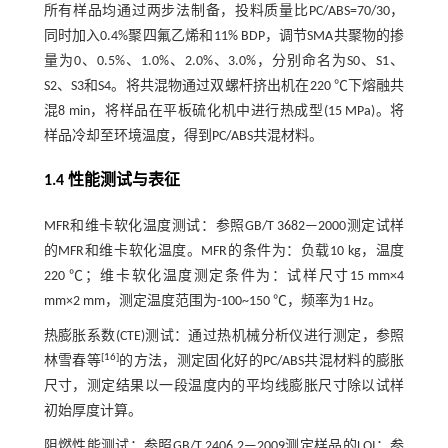
所有样品均通过两步法制备，投料质量比PC/ABS=70/30，
同时加入0.4%聚四氟乙烯和11% BDP，调节SMA共聚物的掺
量为0、0.5%、1.0%、2.0%、3.0%，分别命名为S0、S1、
S2、S3和S4。将共混物通过双螺杆挤出机在220 ℃下熔融共
混8 min，将样品在平板硫化机中进行热成型(15 MPa)。将
样品冷却至环境温度，得到PC/ABS共混材料。
1.4 性能测试与表征
MFR和维卡软化温度测试：参照GB/T 3682—2000测定试样
的MFR和维卡软化温度。MFR的条件为：负载10 kg，温度
220 ℃；维卡软化温度测定条件为：试样尺寸15 mm×4
mm×2 mm，测定温度范围为-100~150 ℃，频率为1 Hz。
热膨胀系数(CTE)测试：通过热机械分析仪进行测定，参照
[
16
]
林雪春等
的方法，测定固化好的PC/ABS共混材料的膨胀
尺寸，测定结果以一段温度内的平均线膨胀尺寸除以试样
初始厚度计算。
阻燃性能测试：参照GB/T 2406.2—2009测定样品的LOI；参