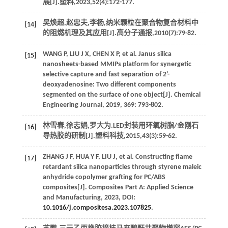
展[J].
塑料
,
2023
,
52
(4):172-177.
吴焕超,赵忠夫,李杨,纳米颗粒在聚合物复合材料中
[14]
的阻燃机理及其应用[J].
高分子通报
,
2010
(7):79-82.
WANG
P
,
LIU
J X
,
CHEN
X P
, et al. Janus silica
[15]
nanosheets-based MMIPs platform for synergetic
selective capture and fast separation of 2'-
deoxyadenosine: Two different components
segmented on the surface of one object[J].
Chemical
Engineering Journal
,
2019
,
369
: 793-802.
林雪春,徐志娟,罗大为.LED封装用环氧树脂/金刚石
[16]
导热胶的研制[J].
塑料科技
,
2015
,
43
(3):59-62.
ZHANG
J F
,
HUA
Y F
,
LIU
J
, et al. Constructing flame
[17]
retardant silica nanoparticles through styrene maleic
anhydride copolymer grafting for PC/ABS
composites[J].
Composites Part A: Applied Science
and Manufacturing
,
2023
, DOI:
10.1016/j.compositesa.2023.107825
.