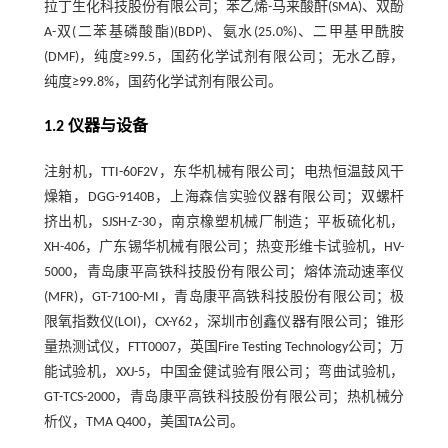
拉丁生化科技股份有限公司；苯乙烯-马来酸酐(SMA)、双酚
A-双(二苯基磷酸酯)(BDP)、氨水(25.0%)、二甲基甲酰胺
(DMF)，纯度≥99.5，国药化学试剂有限公司；无水乙醇，
纯度≥99.8%，国药化学试剂有限公司。
1.2 仪器与设备
注射机，TTI-60F2V，东华机械有限公司；电热恒温鼓风干
燥箱，DGG-9140B，上海森信实验仪器有限公司；双螺杆
挤出机，SJSH-Z-30，南京橡塑机械厂制造；平板硫化机，
XH-406，广东锡华机械有限公司；热变形维卡试验机，HV-
5000，青岛康平高铁科技股份有限公司；熔体流动速率仪
(MFR)，GT-7100-MI，青岛康平高铁科技股份有限公司；极
限氧指数仪(LOI)，CX-Y62，深圳市创鑫仪器有限公司；锥形
量热测试仪，FTT0007，英国Fire Testing Technology公司；万
能试验机，XXJ-5，中国金健试验有限公司；弯曲试验机，
GT-TCS-2000，青岛康平高铁科技股份有限公司；热机械分
析仪，TMA Q400，美国TA公司。