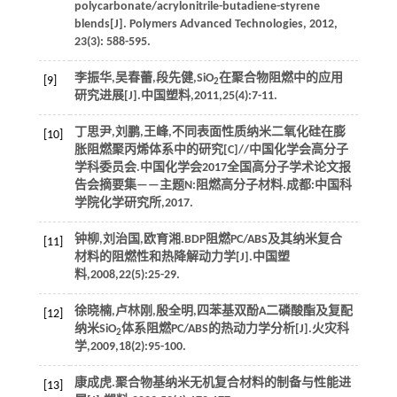
polycarbonate/acrylonitrile-butadiene-styrene
blends[J].
Polymers Advanced Technologies
,
2012
,
23
(3): 588-595.
李振华,吴春蕾,段先健,SiO
在聚合物阻燃中的应用
[9]
2
研究进展[J].
中国塑料
,
2011
,
25
(4):7-11.
丁思尹,刘鹏,王峰,不同表面性质纳米二氧化硅在膨
[10]
胀阻燃聚丙烯体系中的研究[C]//中国化学会高分子
学科委员会.中国化学会2017全国高分子学术论文报
告会摘要集——主题N:阻燃高分子材料.成都:中国科
学院化学研究所,
2017
.
钟柳,刘治国,欧育湘.BDP阻燃PC/ABS及其纳米复合
[11]
材料的阻燃性和热降解动力学[J].
中国塑
料
,
2008
,
22
(5):25-29.
徐晓楠,卢林刚,殷全明,四苯基双酚A二磷酸酯及复配
[12]
纳米SiO
体系阻燃PC/ABS的热动力学分析[J].
火灾科
2
学
,
2009
,
18
(2):95-100.
康成虎.聚合物基纳米无机复合材料的制备与性能进
[13]