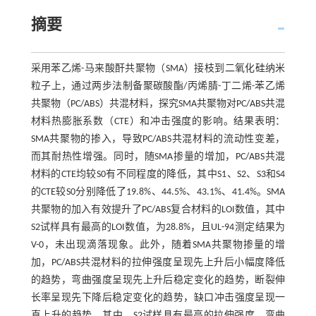
摘要
采用苯乙烯-马来酸酐共聚物（SMA）接枝到二氧化硅纳米
粒子上，通过两步法制备聚碳酸酯/丙烯腈-丁二烯-苯乙烯
共聚物（PC/ABS）共混材料，探究SMA共聚物对PC/ABS共混
材料热膨胀系数（CTE）和冲击强度的影响。结果表明：
SMA共聚物的掺入，导致PC/ABS共混材料的流动性变差，
而其耐热性增强。同时，随SMA掺量的增加，PC/ABS共混
材料的CTE均较S0有不同程度的降低，其中S1、S2、S3和S4
的CTE较S0分别降低了19.8%、44.5%、43.1%、41.4%。SMA
共聚物的加入有效提升了PC/ABS复合材料的LOI数值，其中
S2试样具有最高的LOI数值，为28.8%，且UL-94测定结果为
V-0，未出现滴落现象。此外，随着SMA共聚物掺量的增
加，PC/ABS共混材料的拉伸强度呈现先上升后小幅度降低
的趋势，弯曲强度呈现先上升后稳定变化的趋势，断裂伸
长率呈现先下降后稳定变化的趋势，缺口冲击强度呈现一
直上升的趋势。其中，S2试样具有最高的拉伸强度、弯曲