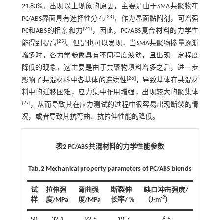
21.83%。出现以上现象的原因，主要是由于SMA共聚物在
[
23
]
PC/ABS界面具有选择性分布
，作为界面黏附剂，可增强
[
24
]
PC和ABS的相亲和力
，因此，PC/ABS复合材料的力学性
[
25
]
能得到提高
。但是也可以发现，当SMA共聚物掺量逐渐
增多时，各力学参数具有不同程度波动，且出现一定程度
降低的现象，这主要是由于共聚物填料增多之后，进一步
[
26
]
影响了共混材料中各基体的连续性
，导致基体在共混材
料中的迁移困难，应力集中作用增强，出现较大的聚集体
[
27
]
，从而导致其在应力测试的过程中很容易出现断裂的情
况，或者导致其抗弯曲、抗拉伸性能的降低。
表2 PC/ABS共混材料的力学性能参数
Tab.2 Mechanical property parameters of PC/ABS blends
试
拉伸强
弯曲强
断裂伸
缺口冲击强度/
-2
样
度/MPa
度/MPa
长率/ %
（J·m
）
S0
32.1
92.5
19.7
6.5