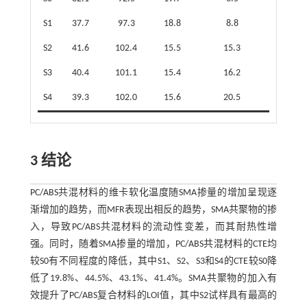
S1
37.7
97.3
18.8
8.8
S2
41.6
102.4
15.5
15.3
S3
40.4
101.1
15.4
16.2
S4
39.3
102.0
15.6
20.5
3 结论
PC/ABS共混材料的维卡软化温度随SMA掺量的增加呈现逐
渐增加的趋势，而MFR表现出相反的趋势，SMA共聚物的掺
入，导致PC/ABS共混材料的流动性变差，而其耐热性增
强。同时，随着SMA掺量的增加，PC/ABS共混材料的CTE均
较S0有不同程度的降低，其中S1、S2、S3和S4的CTE较S0降
低了19.8%、44.5%、43.1%、41.4%。SMA共聚物的加入有
效提升了PC/ABS复合材料的LOI值，其中S2试样具有最高的