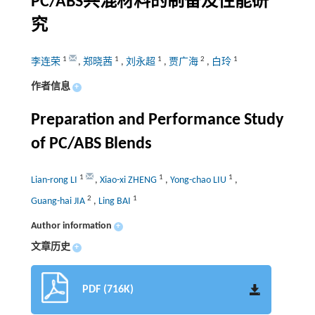
PC/ABS共混材料的制备及性能研
究
1
1
1
2
1
李连荣
,
郑晓茜
,
刘永超
,
贾广海
,
白玲
作者信息
+
Preparation and Performance Study
of PC/ABS Blends
1
1
1
Lian-rong LI
,
Xiao-xi ZHENG
,
Yong-chao LIU
,
2
1
Guang-hai JIA
,
Ling BAI
Author information
+
文章历史
+
PDF (716K)