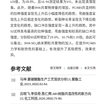
LOI值，为28.8%，且UL-94测定结果为V-0，未出现滴落现
象。此外，随着SMA共聚物掺量的增加，PC/ABS共混材料
的拉伸强度呈现先上升后小幅度降低的趋势，弯曲强度呈
现先上升后稳定变化的趋势，断裂伸长率呈现先下降后稳
定变化的趋势，缺口冲击强度呈现一直上升的趋势。其中
S2试样具有最高的拉伸强度、弯曲强度和较高的缺口冲击
强度，分别较S0试样增加了29.6%、10.7%和1.35倍。由此可
以看出，SMA-SiO
纳米颗粒共聚物的加入，在提升PC/ABS
2
力学和耐热性的基础上，有效提升了其阻燃性，效果优
异。
参考文献
原文顺序
|
出版日期
|
本文引用
马坤.聚碳酸酯生产工艺现状分析[J].
聚酯工
[1]
业
,
2023
,
36
(6):62-64.
吕晓飞,李佳奇,陈仁辉,ABS树脂共混改性的新方向
[2]
[J].
化工科技
,
2020
,
28
(6):75-80.