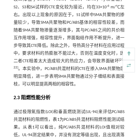
-6
S2、S3和S4试样的CTE变化较为接近，均在33×10
m/℃左
右。出现以上现象的原因在于，S1试样中SMA共聚物的掺
量较少，导致SMA共聚物和PC/ABS基体的相容性较差，而
随着SMA共聚物掺量逐渐增多，其与PC/ABS之间的共价相
互作用增强，相容性提升，界面黏结作用不断提升，进一
步导致其CTE降低。除此之外，导热高分子材料在应用过程
中，要求材料的热膨胀不能过大，否则在温度变化时，因
[
21
-
二者CTE相差太大造成较大的热应力，会导致界面破坏
22
]
。本实验中，PC/ABS共混材料的CTE在掺入SMA共聚物后
明显降低，进一步表明SMA共聚物通过分子缠结和表面接
枝，可以明显提高两相的相容性。
2.3 阻燃性能分析
通过极限氧指数(LOI)和垂直燃烧测试(UL-94)来评估PC/ABS
共混材料的阻燃性，
表1
为PC/ABS共混材料阻燃性能测试结
果。从
表1
可以看出，纯PC/ABS共混材料的LOI值相对较
低，UL-94测定结果中，并没有测定等级出现，且出现滴落