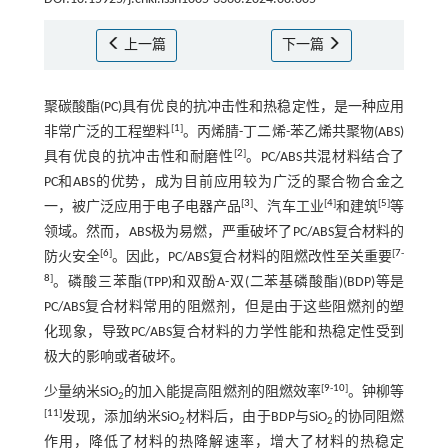
上一篇
下一篇
聚碳酸酯(PC)具有优良的抗冲击性和热稳定性，是一种应用
[
1
]
非常广泛的工程塑料
。丙烯腈-丁二烯-苯乙烯共聚物(ABS)
[
2
]
具有优良的抗冲击性和耐磨性
。PC/ABS共混材料结合了
PC和ABS的优势，成为目前应用较为广泛的聚合物合金之
[
3
]
[
4
]
[
5
]
一，被广泛应用于电子电器产品
、汽车工业
和建筑
等
领域。然而，ABS极为易燃，严重破坏了PC/ABS复合材料的
[
6
]
[
7
-
防火安全
。因此，PC/ABS复合材料的阻燃改性至关重要
8
]
。磷酸三苯酯(TPP)和双酚A-双(二苯基磷酸酯)(BDP)等是
PC/ABS复合材料常用的阻燃剂，但是由于这些阻燃剂的塑
化现象，导致PC/ABS复合材料的力学性能和热稳定性受到
极大的影响或者破坏。
[
9
-
10
]
少量纳米SiO
的加入能提高阻燃剂的阻燃效率
。钟柳等
2
[
11
]
发现，添加纳米SiO
材料后，由于BDP与SiO
的协同阻燃
2
2
作用，降低了材料的热降解速率，增大了材料的热稳定