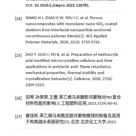
DOI:
10.1016/j.jclepro.2022.130781
.
WANG
H J
,
ZHAO
X W
,
YOU
J C
, et al. Porous
[24]
nanocomposites with monolayer nano-SiO
coated
2
skeleton from interfacial nanoparticle-anchored
cocontinuous polymer blends[J].
ACS Applied
Polymer Materials
,
2020
,
2
(12): 5735-5742.
ZHU
T
,
GUO
J
,
FEI
B
, et al. Preparation of methacrylic
[25]
acid modified microcrystalline cellulose and their
applications in polylactic acid: Flame retardancy,
mechanical properties, thermal stability and
crystallization behavior[J].
Cellulose
,
2020
,
27
(4):
2309-2323.
田琴,孙荣荣,王壹,苯乙烯马来酸酐共聚物对PBS复合
[26]
材料性能的影响[J].
工程塑料应用
,
2023
,
51
(9):40-45.
翟佳昕.苯乙烯马来酰亚胺共聚物微球的制备及其用
[27]
于构筑疏水表面研究[D].北京:北京化工大学,
2023
.