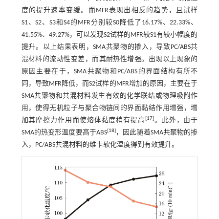
度的提升速率变缓。而MFR表现出相反的趋势，且试样
S1、S2、S3和S4的MFR分别较S0降低了16.17%、22.33%、
41.55%、49.27%，可以发现S2试样的MFR较S1有较小幅度的
提升。以上结果表明，SMA共聚物的掺入，导致PC/ABS共
混材料的流动性变差，而其耐热性增强。出现以上现象的
原因主要在于，SMA共聚物和PC/ABS的界面结构有所不
同，导致MFR降低，而S2试样的MFR增加的原因，主要在于
SMA共聚物和共混材料发生有效的化学联结或物理吸附作
用，使得无机粒子与聚合物链间的界面黏结作用增强，增
[
17
]
加其摩擦力作用而使熔体黏度稍有提高
。此外，由于
[
18
]
SMA的热变形温度要高于ABS
，因此随着SMA共聚物的掺
入，PC/ABS共混材料的维卡软化温度得到有效提升。