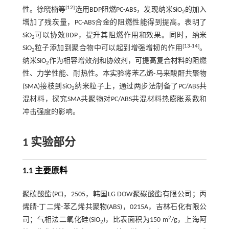
[
12
]
性。徐晓楠等
选用BDP阻燃PC-ABS，发现纳米SiO
的加入
2
增加了残炭量，PC-ABS合金的阻燃性能得到提高。表明了
SiO
可以协效BDP，提升其阻燃作用和效果。同时，纳米
2
[
13
-
14
]
SiO
粒子添加到聚合物中可以起到增强增韧的作用
。
2
纳米SiO
作为相容增效剂和协效剂，可提高复合材料的阻燃
2
性、力学性能、耐热性。本实验将苯乙烯-马来酸酐共聚物
(SMA)接枝到SiO
纳米粒子上，通过两步法制备了PC/ABS共
2
混材料，探究SMA共聚物对PC/ABS共混材料热膨胀系数和
冲击强度的影响。
1 实验部分
1.1 主要原料
聚碳酸酯(PC)，2505，韩国LG DOW聚碳酸酯有限公司；丙
烯腈-丁二烯-苯乙烯共聚物(ABS)，0215A，吉林石化有限公
2
司；气相法二氧化硅(SiO
)，比表面积为150 m
/g，上海阿
2