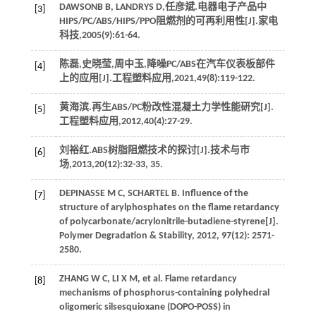
DAWSONB
B
,
LANDRYS
D
,任彦斌.电器电子产品中
[3]
HIPS/PC/ABS/HIPS/PPO阻燃剂的可再利用性[J].
家电
科技
,
2005
(9):61-64.
陈磊,史晓莹,周中玉,降噪PC/ABS在汽车仪表板部件
[4]
上的应用[J].
工程塑料应用
,
2021
,
49
(8):119-122.
黄海滨.再生ABS/PC粉改性混凝土力学性能研究[J].
[5]
工程塑料应用
,
2012
,
40
(4):27-29.
刘裕红.ABS树脂阻燃技术的探讨[J].
技术与市
[6]
场
,
2013
,
20
(12):32-33, 35.
DEPINASSE
M C
,
SCHARTEL
B
. Influence of the
[7]
structure of arylphosphates on the flame retardancy
of polycarbonate/acrylonitrile-butadiene-styrene[J].
Polymer Degradation & Stability
,
2012
,
97
(12): 2571-
2580.
ZHANG
W C
,
LI
X M
, et al. Flame retardancy
[8]
mechanisms of phosphorus-containing polyhedral
oligomeric silsesquioxane (DOPO-POSS) in