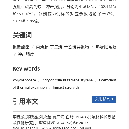
强度和较高的缺口冲击强度，分别为41.6 MPa、102.4 MPa
2
和15.3 J/m
，分别较S0试样的对应参数增加了29.6%、
10.7%和1.35倍。
关键词
聚碳酸酯
/
丙烯腈-丁二烯-苯乙烯共聚物
/
热膨胀系数
/
冲击强度
Key words
Polycarbonate
/
Acrylonitrile butadiene styrene
/
Coefficient
of thermal expansion
/
Impact strength
引用格式 ▾
引用本文
李连荣,郑晓茜,刘永超,贾广海,白玲. PC/ABS共混材料的制备
及性能研究[J].
塑料科技
, 2024, 52(08): 24-27
DOI:10.15925/j.cnki.issn1005-3360.2024.08.005