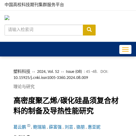
中国高校科技期刊集群服务平台
Toggle
塑料科技
››
2024, Vol. 52
››
Issue (08)
: 45 -48.
DOI:
10.15925/j.cnki.issn1005-3360.2024.08.009
理论与研究
高密度聚乙烯/碳化硅晶须复合材
料的制备及导热性能研究
葛云鹏
,
鲍瑞瑜
,
薛富强
,
刘芸
,
骆朋
,
惠亚妮