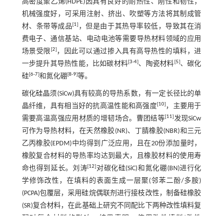
高密度聚乙烯(HDPE)因具有良好的耐热性、刚性和韧性，
机械强度好，可采用注射、挤出、吹塑等方法将其制成管
[
1
]
材、条带等成品
，但是由于其热导率较低，导致其在消
费电子、通信基站、电动电池等需要导热材料领域的应用
[
2
]
场景受限
，因此可以通过掺入具有高导热性的填料，进
[
3
-
4
]
[
5
]
一步提升其导热性能，比如碳材料
、陶瓷材料
、碳化
[
6
-
7
]
[
8
-
9
]
硅
和氮化硼
等。
碳化硅晶须(SiCw)具有较高的导热系数，有一定长径比的单
[
10
]
晶纤维，具有相当好的抗高温性能和高强度
，主要用于
[
11
]
需要高温高强应用材质的增韧场合。曹团结等
发现SiCw
可作为导热材料，在天然橡胶(NR)、丁腈橡胶(NBR)和三元
乙丙橡胶(EPDM)中均得到广泛应用，且在20份添加量时，
橡胶复合材料的导热率均达到最大，且橡胶材料的使用寿
[
12
]
命也得到延长。刘涛
对碳化硅(SiC)和氮化硼(BN)进行化
学修饰改性，在填料的表面生成一层聚(邻苯二酚/多胺)
(PCPA)包覆层，采用硅烷偶联剂进行接枝改性，制备硅橡胶
(SR)复合材料，在此基础上研究不同配比下两种改性填料复
配对复合材料的影响。结果表明：使用改性填料(改性