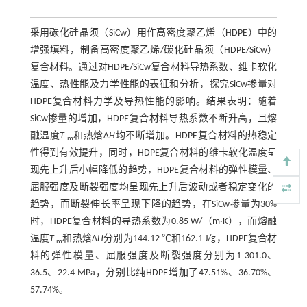
采用碳化硅晶须（SiCw）用作高密度聚乙烯（HDPE）中的
增强填料，制备高密度聚乙烯/碳化硅晶须（HDPE/SiCw）
复合材料。通过对HDPE/SiCw复合材料导热系数、维卡软化
温度、热性能及力学性能的表征和分析，探究SiCw掺量对
HDPE复合材料力学及导热性能的影响。结果表明：随着
SiCw掺量的增加，HDPE复合材料导热系数不断升高，且熔
融温度
T
和热焓Δ
H
均不断增加。HDPE复合材料的热稳定
m
性得到有效提升，同时，HDPE复合材料的维卡软化温度呈
现先上升后小幅降低的趋势，HDPE复合材料的弹性模量、
屈服强度及断裂强度均呈现先上升后波动或者稳定变化的
趋势，而断裂伸长率呈现下降的趋势，在SiCw掺量为30%
时，HDPE复合材料的导热系数为0.85 W/（m·K），而熔融
温度
T
和热焓Δ
H
分别为144.12 ℃和162.1 J/g，HDPE复合材
m
料的弹性模量、屈服强度及断裂强度分别为1 301.0、
36.5、22.4 MPa，分别比纯HDPE增加了47.51%、36.70%、
57.74%。