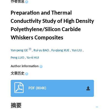
作者信息
+
Preparation and Thermal
Conductivity Study of High Density
Polyethylene/Silicon Carbide
Whiskers Composites
Yun-peng GE
,
Rui-yu BAO
,
Fu-qiang XUE
,
Yun LIU
,
Peng LUO
,
Ya-ni HUI
Author information
+
文章历史
+
PDF (804K)
摘要