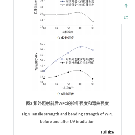
图3 紫外照射前后WPC的拉伸强度和弯曲强度
Fig.3 Tensile strength and bending strength of WPC
before and after UV irradiation
Full size