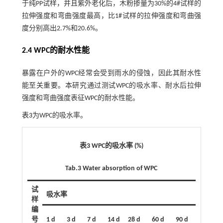
于纯PP试样，并且紫外老化后，木粉掺量为30%的4#试样的
拉伸强度和弯曲强度最高，比1#试样的拉伸强度和弯曲强
度分别高出2.7%和20.6%。
2.4 WPC的耐水性能
暴露在户外的WPC经常会受到雨水的侵蚀，因此其耐水性
能至关重要。本研究通过测试WPC的吸水率、耐水后拉伸
强度和弯曲强度表征WPC的耐水性能。
表3
为WPC的吸水率。
表3 WPC的吸水率 (%)
Tab.3 Water absorption of WPC
试
吸水率
样
编
号
1 d
3 d
7 d
14 d
28 d
60 d
90 d