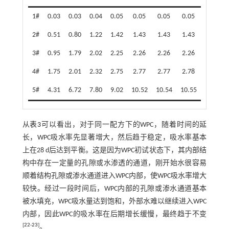
1#
0.03
0.03
0.04
0.05
0.05
0.05
0.05
2#
0.51
0.80
1.22
1.42
1.43
1.43
1.43
3#
0.95
1.79
2.02
2.25
2.26
2.26
2.26
4#
1.75
2.01
2.32
2.75
2.77
2.77
2.78
5#
4.31
6.72
7.80
9.02
10.52
10.54
10.55
从
表3
可以看出，对于同一配方下的WPC，随着时间的延
长，WPC吸水率先显著增大，然后趋于稳定，吸水率基本
上在28 d后达到平衡。这是因为WPC初试状态下，其内部结
构中存在一定量的孔隙或水渗透的通道，刚开始水很容易
顺着结构孔隙或渗水通道进入WPC内部，使WPC吸水率增大
较快。经过一段时间后，WPC内部的孔隙或渗水通道基本
被水填充，WPC吸水量达到饱和，外部水难以继续进入WPC
内部，因此WPC的吸水率在后期增长缓慢，最终趋于不变
[
22
-
23
]
。