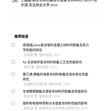
王晶晶.耐老化和抗菌型木塑复合材料的开发[D].哈
[28]
尔滨:东北林业大学,
2015
.