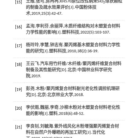
王维,张可,房冉冉,KH570原位改性纳米SiO
球状颗粒
[15]
2
的制备及疏水效果评价[J].
中国粉体技
术
,
2019
,
25
(3):42-47.
孟洵,李利芬,余丽萍,木质纤维结构对木塑复合材料
[16]
力学性能的影响[J].
塑料科技
,
2022
(5):103-107.
杨玲玲,李慧,钟志有.聚丙烯基木塑复合材料力学性
[17]
能的研究[J].
塑料科技
,
2010
,
38
(2):36-39.
王云飞.汽车用竹纤维/木纤维/聚丙烯纤维复合材料
[18]
制备及其性能研究[D].北京:中国林业科学研究
院,
2019
.
彭尧.木粉/聚丙烯复合材料耐光老化性调控机理研
[19]
究[D].北京:北京林业大学,
2018
.
李伏雨,魏丽,李奇,沙柳木粉对木塑复合材料老化性
[20]
能的影响[J].
塑料
,
2018
(6):48-52.
李良钊,刘毓海.紫外线风化木粉增强聚丙烯复合材
[21]
料在自然户外曝晒的再加工研究[J].
当代化