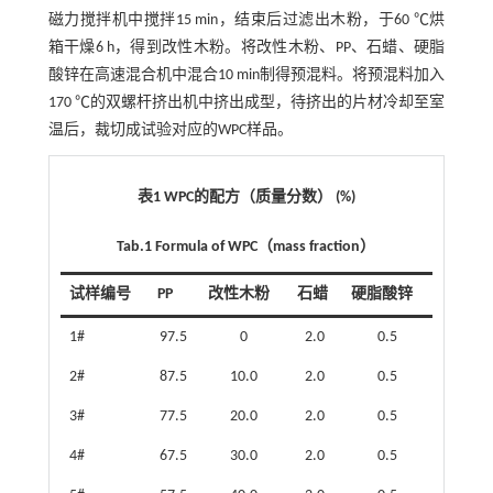
磁力搅拌机中搅拌15 min，结束后过滤出木粉，于60 ℃烘
箱干燥6 h，得到改性木粉。将改性木粉、PP、石蜡、硬脂
酸锌在高速混合机中混合10 min制得预混料。将预混料加入
170 ℃的双螺杆挤出机中挤出成型，待挤出的片材冷却至室
温后，裁切成试验对应的WPC样品。
表1 WPC的配方（质量分数） (%)
Tab.1 Formula of WPC（mass fraction）
试样编号
PP
改性木粉
石蜡
硬脂酸锌
1#
97.5
0
2.0
0.5
2#
87.5
10.0
2.0
0.5
3#
77.5
20.0
2.0
0.5
4#
67.5
30.0
2.0
0.5