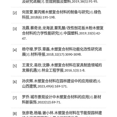
及研究进展[J].
合成树脂及塑料
,
2019
,
36
(1):91-95.
何昱萱.聚丙烯木塑复合材料的制备与研究[J].
绿色
[2]
科技
,
2018
(6):195-198.
冼霖,蔡奇龙,龙海波,聚乳酸/改性刨花板木粉木塑复
[3]
合材料的力学性能研究[J].
中国塑料
,
2019
,
33
(5):42-
47.
杨守禄,罗莎,章磊,木塑复合材料功能化改性研究进
[4]
展[J].
材料导报
,
2018
,
32
(17):3090-3098.
王清文,易欣,沈静.木塑复合材料在家具制造领域的
[5]
发展机遇[J].
林业工程学报
,
2016
,
1
(3):1-8.
孙庆辉.木塑复合材料在园林建设中的应用综述[J].
[6]
山西建筑
,
2023
,
49
(4):169-171.
罗乔.城市景观设计中木塑复合材料的应用[J].
新材
[7]
料新装饰
,
2022
(12):69-71.
张彦艳,杨瑜,谢小林.木塑复合材料在节能型园林建
[8]