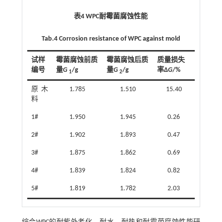
表4 WPC耐霉菌腐蚀性能
Tab.4 Corrosion resistance of WPC against mold
试样
霉菌腐蚀前质
霉菌腐蚀后质
质量损失
编号
量
G
/g
量
G
/g
率Δ
G
/%
1
2
原木
1.785
1.510
15.40
料
1#
1.950
1.945
0.26
2#
1.902
1.893
0.47
3#
1.875
1.862
0.69
4#
1.839
1.824
0.82
5#
1.819
1.782
2.03