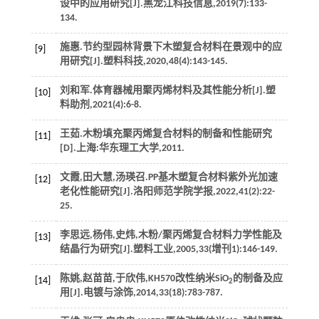
设中的应用研究[J].
黑龙江科技信息
,
2019
(7):133-
134.
施惠.节约型园林背景下木塑复合材料在景观中的应
[9]
用研究[J].
塑料科技
,
2020
,
48
(4):143-145.
刘和军.体育器械用聚丙烯材料及其性能分析[J].
塑
[10]
料助剂
,
2021
(4):6-8.
王茹.木粉填充聚丙烯复合材料的制备和性能研究
[11]
[D].上海:华东理工大学,
2011
.
文霞,田大慧,汤瑛召.PP基木塑复合材料紫外光加速
[12]
老化性能研究[J].
洛阳师范学院学报
,
2022
,
41
(2):22-
25.
李思远,杨伟,史炜,木粉/聚丙烯复合材料力学性能及
[13]
结晶行为研究[J].
塑料工业
,
2005
,
33
(增刊1):146-149.
陈姚,赵苗苗,于欣伟,KH570改性纳米SiO
的制备及应
[14]
2
用[J].
电镀与涂饰
,
2014
,
33
(18):783-787.