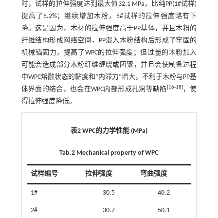
时，试样的拉伸强度达到最大值32.1 MPa，比纯PP(1#试样)
提高了5.2%；继续增加木粉，5#试样的拉伸强度略有下
降。这是因为，木材的拉伸强度高于PP基体，并且木粉的
纤维结构形成网络空间，PP混入木粉结构后形成了牢固的
机械锚固力，提高了WPC的拉伸强度；但过量的木粉加入
可能会造成部分木粉纤维缠绕或团聚，并且会使制备过程
中WPC熔融状态的黏度和“内滞力”增大，不利于木粉与PP基
[
16
-
18
]
体界面的结合，也会在WPC内部形成孔洞等缺陷
，使
得拉伸强度降低。
表2 WPC的力学性能 (MPa)
Tab.2 Mechanical property of WPC
试样编号
拉伸强度
弯曲强度
1#
30.5
40.2
2#
30.7
50.1