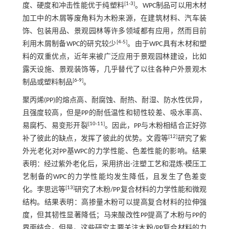
[
1
-
3
]
度、硬度和冲击性能优于纯塑料
。WPC制品可以用木材
加工中的木屑等废角料为木粉来源，在建筑材料、汽车装
饰、包装用品、景观园林等许多领域都有应用，然而目前
[
4
-
5
]
利用木屑制备WPC的研究较少
。由于WPC具有木材和塑
料的双重优点，近年来被广泛应用于景观园林建设，比如
露天设施、景观装饰等，几乎替代了以往各种户外景观木
[
6
-
9
]
制品或塑料制品
。
聚丙烯(PP)的熔点高、耐腐蚀、耐热、耐湿、防水性优异，
且强度较高，但是PP的耐低温性和韧性较差、吸水率高、
[
10
-
11
]
易腐朽、易变形开裂
。因此，PP与木粉相结合正好弥
[
12
]
补了彼此的缺点，发挥了彼此的优势。文霞等
研究了紫
外光老化对PP基WPC的力学性能、色差性能的影响。结果
表明：经过紫外老化后，采用挤出-注塑工艺和混炼-模压工
艺制备的WPC的力学性能均发生降低，且发生了色差变
[
13
]
化。李思远等
研究了木粉/PP复合材料的力学性能和微观
结构。结果表明：高掺量木粉可以提高复合材料的拉伸强
度，但其韧性显著降低；马来酸改性PP提高了木粉与PP的
界面结合。但是，这些研究主要关注木粉/PP复合材料的力