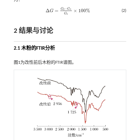
−
G
G
Δ
=
×
100
%
2
1
(2)
G
Δ
G
=
G
2
-
G
1
G
1
×
100
%
G
1
2 结果与讨论
2.1 木粉的FTIR分析
图1
为改性前后木粉的FTIR谱图。