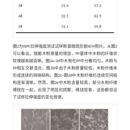
3#
31.4
57.3
4#
32.1
62.9
5#
31.1
59.8
图2
为WPC拉伸强度测试试样断面微观形貌SEM照片。从
图2
可以看出，随着木粉掺量的增加，PP基体中木粉的纤维状
纹理越来越清晰。
图2a
~
2d
中木粉在PP中分散均匀，木粉与
PP相互交替混合。
图2b
中由于木粉掺量较低，木粉纤维未
形成连续的网络结构。
图2c
~
图2d
中木粉纤维的连续空间结
构逐渐清晰。然而，
图2e
中木粉含量较高，部分木粉纤维
缠绕在一起，出现了明显的团聚、缠绕现象，这些都验证
了试样拉伸强度的变化规律。