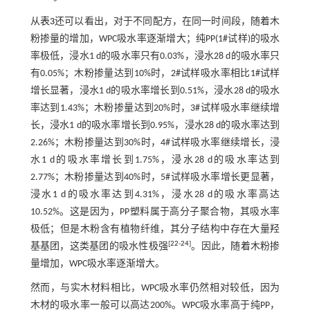
从
表3
还可以看出，对于不同配方，在同一时间段，随着木
粉掺量的增加，WPC吸水率逐渐增大；纯PP(1#试样)的吸水
率极低，浸水1 d的吸水率只有0.03%，浸水28 d的吸水率只
有0.05%；木粉掺量达到10%时，2#试样吸水率相比1#试样
增长显著，浸水1 d的吸水率增长到0.51%，浸水28 d的吸水
率达到1.43%；木粉掺量达到20%时，3#试样吸水率继续增
长，浸水1 d的吸水率增长到0.95%，浸水28 d的吸水率达到
2.26%；木粉掺量达到30%时，4#试样吸水率继续增长，浸
水1 d的吸水率增长到1.75%，浸水28 d的吸水率达到
2.77%；木粉掺量达到40%时，5#试样吸水率增长更显著，
浸水1 d的吸水率达到4.31%，浸水28 d的吸水率高达
10.52%。这是因为，PP塑料属于高分子聚合物，其吸水率
极低；但是木粉含有植物纤维，其分子结构中存在大量羟
[
22
-
24
]
基基团，这类基团的吸水性极强
。因此，随着木粉掺
量增加，WPC吸水率逐渐增大。
然而，与实木材料相比，WPC吸水率仍然相对较低，因为
木材的吸水率一般可以高达200%。WPC吸水率高于纯PP，