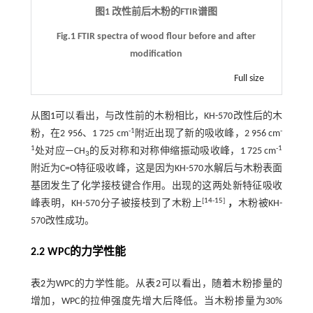
图1 改性前后木粉的FTIR谱图
Fig.1 FTIR spectra of wood flour before and after
modification
Full size
从
图1
可以看出，与改性前的木粉相比，KH-570改性后的木
-1
-
粉，在2 956、1 725 cm
附近出现了新的吸收峰，2 956 cm
1
-1
处对应—CH
的反对称和对称伸缩振动吸收峰，1 725 cm
3
附近为C=O特征吸收峰，这是因为KH-570水解后与木粉表面
基团发生了化学接枝键合作用。出现的这两处新特征吸收
[
14
-
15
]
峰表明，KH-570分子被接枝到了木粉上
，
木粉被KH-
570改性成功。
2.2 WPC的力学性能
表2
为WPC的力学性能。从
表2
可以看出，随着木粉掺量的
增加，WPC的拉伸强度先增大后降低。当木粉掺量为30%