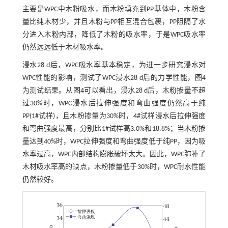
主要是WPC中木粉吸水，而木粉填充到PP基体中，木粉含
量比纯木材少，并且木粉与PP相互混合包裹，PP阻隔了水
分进入木粉内部，降低了木粉的吸水率，于是WPC吸水率
仍然远远低于木材吸水率。
浸水28 d后，WPC吸水率基本稳定，为进一步研究浸水对
WPC性能的影响，测试了WPC浸水28 d后的力学性能，
图4
为测试结果。从
图4
可以看出，浸水28 d后，木粉掺量不超
过30%时，WPC浸水后拉伸强度和弯曲强度仍然高于纯
PP(1#试样)，且木粉掺量为30%时，4#试样浸水后拉伸强度
和弯曲强度最高，分别比1#试样高3.0%和18.8%；当木粉掺
量达到40%时，WPC拉伸强度和弯曲强度低于纯PP，因为吸
水率过高，WPC内部结构膨胀破坏太大。因此，WPC弥补了
木材吸水率高的缺点，木粉掺量低于30%时，WPC耐水性能
仍然较好。