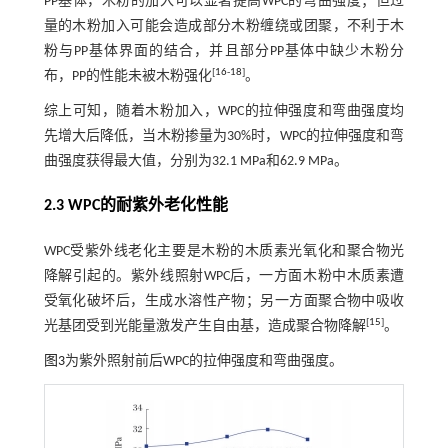
PP基体，木粉的加入可以显著提高WPC的弯曲强度；但过
量的木粉加入可能会造成部分木粉缠绕或团聚，不利于木
粉与PP基体界面的结合，并且部分PP基体中缺少木粉分
[
16
-
18
]
布，PP的性能未被木粉强化
。
综上可知，随着木粉加入，WPC的拉伸强度和弯曲强度均
先增大后降低，当木粉掺量为30%时，WPC的拉伸强度和弯
曲强度获得最大值，分别为32.1 MPa和62.9 MPa。
2.3 WPC的耐紫外老化性能
WPC受紫外线老化主要是木粉的木质素光氧化和聚合物光
降解引起的。紫外线照射WPC后，一方面木粉中木质素遭
受氧化破坏后，生成水溶性产物；另一方面聚合物中吸收
[
15
]
光基团受到光能量激发产生自由基，造成聚合物降解
。
图3
为紫外照射前后WPC的拉伸强度和弯曲强度。