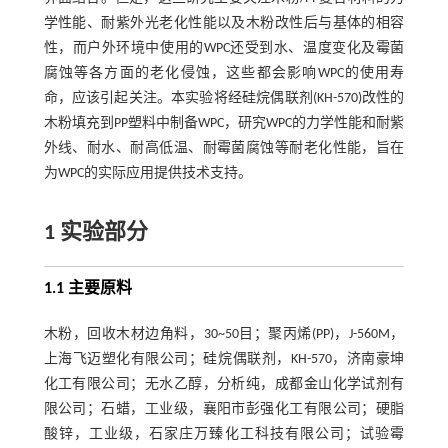
学性能、耐紫外光老化性能以及木粉改性后与基体的相容
性，而户外环境中使用的WPC还受到水、温度变化及霉菌
腐蚀等各方面的老化侵蚀，这些都会影响WPC的使用寿
命，应该引起关注。本实验将经硅烷偶联剂(KH-570)改性的
木粉填充到PP塑料中制备WPC，研究WPC的力学性能和耐紫
外线、耐水、耐高低温、耐霉菌腐蚀等耐老化性能，旨在
为WPC的实际应用提供技术支持。
1 实验部分
1.1 主要原料
木粉，回收木材边角料，30~50目；聚丙烯(PP)，J-560M，
上海飞迈塑化有限公司；硅烷偶联剂，KH-570，济南豪坤
化工有限公司；无水乙醇，分析纯，成都金山化学试剂有
限公司；石蜡，工业级，襄阳市彭强化工有限公司；硬脂
酸锌，工业级，石家庄万臻化工科技有限公司；试验霉