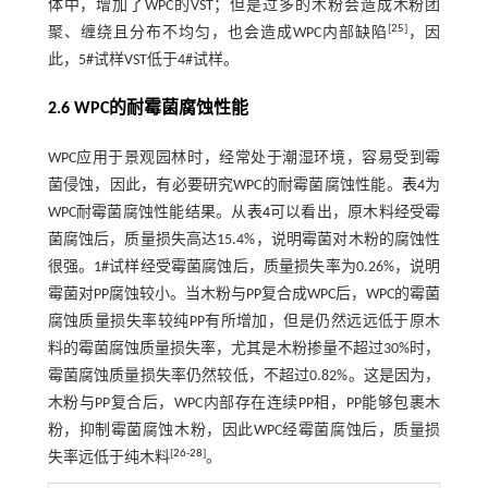
体中，增加了WPC的VST；但是过多的木粉会造成木粉团
[
25
]
聚、缠绕且分布不均匀，也会造成WPC内部缺陷
，因
此，5#试样VST低于4#试样。
2.6 WPC的耐霉菌腐蚀性能
WPC应用于景观园林时，经常处于潮湿环境，容易受到霉
菌侵蚀，因此，有必要研究WPC的耐霉菌腐蚀性能。
表4
为
WPC耐霉菌腐蚀性能结果。从
表4
可以看出，原木料经受霉
菌腐蚀后，质量损失高达15.4%，说明霉菌对木粉的腐蚀性
很强。1#试样经受霉菌腐蚀后，质量损失率为0.26%，说明
霉菌对PP腐蚀较小。当木粉与PP复合成WPC后，WPC的霉菌
腐蚀质量损失率较纯PP有所增加，但是仍然远远低于原木
料的霉菌腐蚀质量损失率，尤其是木粉掺量不超过30%时，
霉菌腐蚀质量损失率仍然较低，不超过0.82%。这是因为，
木粉与PP复合后，WPC内部存在连续PP相，PP能够包裹木
粉，抑制霉菌腐蚀木粉，因此WPC经霉菌腐蚀后，质量损
[
26
-
28
]
失率远低于纯木料
。