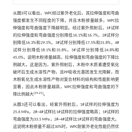
从
图3
可以看出，WPC经过紫外老化后，其拉伸强度和弯曲
强度都发生不同程度的下降，并且木粉掺量越多，WPC拉
伸强度和弯曲强度下降越明显。经过紫外照射后，1#试样
的拉伸强度和弯曲强度分别降低16.1%和16.7%，2#试样分
别降低16.3%和29.5%，3#试样分别降低17.5%和31.8%，4#
试样分别降低18.1%和35.8%，5#试样分别降低24.8%和
45.0%，说明木粉掺量越高，拉伸强度和弯曲强度的下降比
例越大。这是因为，紫外照射后，木粉中木质素遭受氧化
破坏后生成水溶性产物，且PP吸收光基团发生光降解，而
木粉氧化生成水溶性产物对复合材料的结构和性能影响更
显著，因此木粉掺量越高，WPC拉伸强度和弯曲强度的下
[
19
-
21
]
降比例越大
。
从
图3
还可以看出，经紫外照射后，1#试样的拉伸强度为
25.6 MPa，2#~4#试样比1#试样的拉伸强度略高；1#试样的
弯曲强度为33.5 MPa，2#~4#试样比1#试样的弯曲强度大。
这说明木粉掺量不超过30%时，WPC耐紫外老化性能仍然优