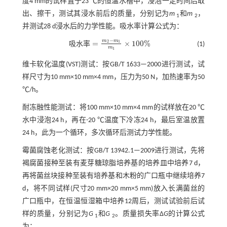
度4 mm的试样置于23 ℃的恒温水槽中，浸泡一定时间后取
出、擦干，测试其浸水前后的质量，分别记为
m
和
m
，
1
2
并测试28 d浸水后的力学性能。吸水率计算公式为：
−
m
m
=
×
100
%
2
1
吸
水
率
(1)
吸水
率
=
m
2
-
m
1
m
1
×
100
%
m
1
维卡软化温度(VST)测试：按GB/T 1633—2000进行测试，试
样尺寸为10 mm×10 mm×4 mm，压力为50 N，加热速率为50
℃/h。
耐冻融性能测试：将100 mm×10 mm×4 mm的试样放在20 ℃
水中浸泡24 h，再在-20 ℃温度下冷冻24 h，最后室温放置
24 h，此为一个循环，多次循环后测试力学性能。
霉菌腐蚀老化测试：按GB/T 13942.1—2009进行测试，先将
褐腐菌接种至装有麦芽糖琼脂培养基的培养皿中培养7 d，
再将菌丝块接种至装有培养基和木粉的广口瓶中继续培养7
d，将不同试样(尺寸20 mm×20 mm×5 mm)放入长满菌丝的
广口瓶中，在恒温恒湿箱中培养12周后，测试试验前后试
样的质量，分别记为
G
和
G
。质量损失率Δ
G
的计算公式
1
2
为：