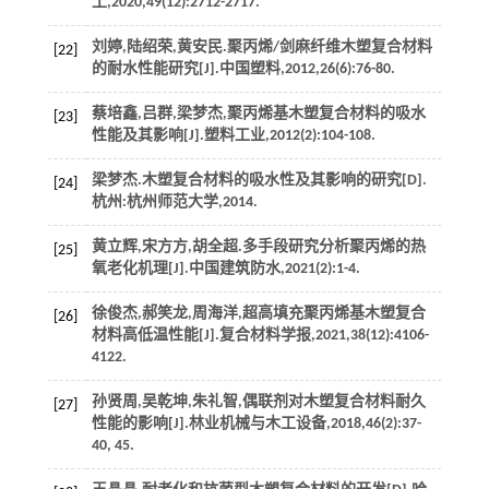
工
,
2020
,
49
(12):2712-2717.
刘婷,陆绍荣,黄安民.聚丙烯/剑麻纤维木塑复合材料
[22]
的耐水性能研究[J].
中国塑料
,
2012
,
26
(6):76-80.
蔡培鑫,吕群,梁梦杰,聚丙烯基木塑复合材料的吸水
[23]
性能及其影响[J].
塑料工业
,
2012
(2):104-108.
梁梦杰.木塑复合材料的吸水性及其影响的研究[D].
[24]
杭州:杭州师范大学,
2014
.
黄立辉,宋方方,胡全超.多手段研究分析聚丙烯的热
[25]
氧老化机理[J].
中国建筑防水
,
2021
(2):1-4.
徐俊杰,郝笑龙,周海洋,超高填充聚丙烯基木塑复合
[26]
材料高低温性能[J].
复合材料学报
,
2021
,
38
(12):4106-
4122.
孙贤周,吴乾坤,朱礼智,偶联剂对木塑复合材料耐久
[27]
性能的影响[J].
林业机械与木工设备
,
2018
,
46
(2):37-
40, 45.