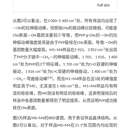
Full size
-1
从
图2
可以看出，在3 000~3 400 cm
处，所有样品均出现了
—OH的拉伸振动峰，但原始CNs的振动峰比较微弱，可能是
CNs表面—OH基团含量较少导致，而PVP-g-CNs的—OH的拉
伸振动峰强度提高是由于PVP接枝在CNs表面，导致—OH的
-1
基团数量大幅提高。M1~M4样品在2 923、2 852 cm
处出现
了PVP分子链中—CH
—的伸缩振动峰。1 705、1 616、1 400
2
-1
-1
cm
处为PVP的3个特征峰。1 705 cm
处为C=O双键的伸缩
-1
-1
振动，1 616 cm
处为C=C双键的伸缩振动，1 400 cm
处为
[
29
]
—CH
—弯曲振动峰
。而且M1~M4样品在这3处的峰强度
2
-1
明显高于M0，尤其是在1 400 cm
处，M1~M4样品均有明
显的吸收峰，而M0则没有明显的吸收峰，这表明接枝后的
样品中各基团数量都得到了明显提高，从而证明PVP成功接
枝在CNs表面。
图3
为样品M0~M4的XRD谱图，用于表征样品晶体结构。从
图3
可以看出，对于样品M0~M4在21.1°处范围内均出现的