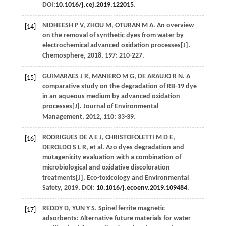
DOI:
10.1016/j.cej.2019.122015
.
NIDHEESH
P V
,
ZHOU
M
,
OTURAN
M A
. An overview
[14]
on the removal of synthetic dyes from water by
electrochemical advanced oxidation processes[J].
Chemosphere
,
2018
,
197
: 210-227.
GUIMARAES
J R
,
MANIERO
M G
,
DE ARAUJO
R N
. A
[15]
comparative study on the degradation of RB-19 dye
in an aqueous medium by advanced oxidation
processes[J].
Journal of Environmental
Management
,
2012
,
110
: 33-39.
RODRIGUES DE
A E J
,
CHRISTOFOLETTI
M D E
,
[16]
DEROLDO
S L R
, et al. Azo dyes degradation and
mutagenicity evaluation with a combination of
microbiological and oxidative discoloration
treatments[J].
Eco-toxicology and Environmental
Safety
,
2019
, DOI:
10.1016/j.ecoenv.2019.109484
.
REDDY
D
,
YUN
Y S
. Spinel ferrite magnetic
[17]
adsorbents: Alternative future materials for water