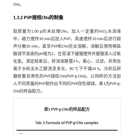
CNs。
1.3.2 PVP接枝CNs的制备
取质量为1.00 g的未处理CNs，加入一定量的FeCl
水溶液
2
中，磁力搅拌30 min后加入PVP，高速搅拌10 min后进行超
声分散30 min，直至PVP和CNs完全溶解。溶解后使用稀盐
酸调节溶液的pH值为2，在室温下缓慢搅拌并缓慢滴入过氧
化氢。滴定结束后，将溶液静置4 h，离心、过滤，并用去
离子水和无水乙醇洗涤多次，80 ℃下干燥24 h。冷却后研
磨收集到黑色的PVP接枝CNs(PVP-g-CNs
)
。以同样的方法加
入不同质量的PVP制作出不同的PVP改性碳球。
表1
为PVP-g-
CNs的样品配方。
表1 PVP-g-CNs的样品配方
Tab.1 Formula of PVP-g-CNs samples