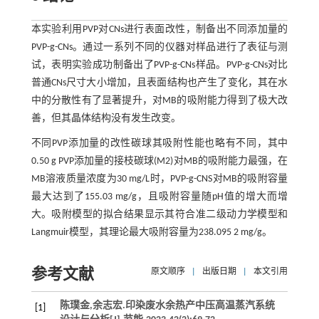
本实验利用PVP对CNs进行表面改性，制备出不同添加量的
PVP-g-CNs。通过一系列不同的仪器对样品进行了表征与测
试，表明实验成功制备出了PVP-g-CNs样品。PVP-g-CNs对比
普通CNs尺寸大小增加，且表面结构也产生了变化，其在水
中的分散性有了显著提升，对MB的吸附能力得到了极大改
善，但其晶体结构没有发生改变。
不同PVP添加量的改性碳球其吸附性能也略有不同，其中
0.50 g PVP添加量的接枝碳球(M2)对MB的吸附能力最强，在
MB溶液质量浓度为30 mg/L时，PVP-g-CNS对MB的吸附容量
最大达到了155.03 mg/g，且吸附容量随pH值的增大而增
大。吸附模型的拟合结果显示其符合准二级动力学模型和
Langmuir模型，其理论最大吸附容量为238.095 2 mg/g。
参考文献
原文顺序
|
出版日期
|
本文引用
陈璞金,余志宏.印染废水余热产中压高温蒸汽系统
[1]