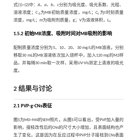
式(
1
)~(
2
)中：
A、a、b、c
分别为吸光度、吸光系数、光程、
溶液浓度；
C
为MB初始质量浓度，mg/L；
C
为
t
时刻质量
0
t
浓度，mg/L；
m
为吸附剂质量，g；
V
为溶液体积，L。
1.5.2 初始MB浓度、吸附时间对MB吸附的影响
配制质量浓度分别为5、10、20、30 mg/L的MB溶液。分别
移取30 mL的MB溶液依次加入烧杯中，加入120 mg的M2样
品，并每隔30 min取一次样，采用UV-Vis测定上清液的吸光
度。
2 结果与讨论
2.1 PVP-g-CNs表征
图1
为M0~M4的SEM照片。从
图1
可以看出，受PVP加入量的
影响，接枝改性后的CNs的尺寸大小增加，且表面结构也产
生了变化，这是因为在反应过程中PVP分子接枝到CNs表面