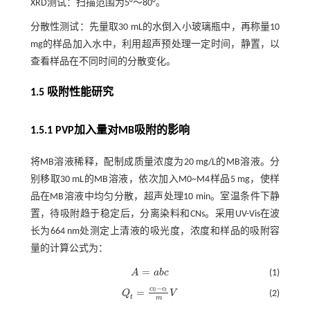
XRD测试：扫描范围为5°～80°。
分散性测试：先量取30 mL的水倒入小玻璃瓶中，再称量10
mg的样品加入水中，利用超声预处理一定时间，静置，以
查看样品在不同时间的分散变化。
1.5 吸附性能研究
1.5.1 PVP加入量对MB吸附的影响
将MB溶液稀释，配制成质量浓度为20 mg/L的MB溶液。分
别移取30 mL的MB溶液，依次加入M0~M4样品5 mg，使样
品在MB溶液中均匀分散，超声处理10 min。室温条件下静
置，待吸附趋于稳定后，分离染料和CNs。采用UV-Vis在波
长为664 nm处测定上清液的吸光度，浓度和样品的吸附容
量的计算公式为：
=
A
a
b
c
(1)
A
=
a
b
c
−
c
c
=
0
t
Q
V
(2)
Q
t
=
c
0
-
c
t
m
V
t
m