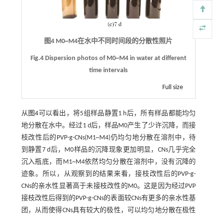
图4 M0~M4在水中不同时间段的分散性照片
Fig.4 Dispersion photos of M0~M4 in water at different
time intervals
Full size
从
图4
可以看出，将5组样品静置1 h后，所有样品都能均匀
地分散在水中。经过1 d后，样品M0产生了少许沉降，而接
枝改性后的PVP-g-CNs(M1~M4)仍均匀地分散在溶剂中，待
到静置7 d后，M0样品的沉降现象更加明显，CNs几乎完全
沉入瓶底，而M1~M4依然均匀分散在溶剂中，没有沉降的
迹象。所以，从观察到的结果来看，接枝改性后的PVP-g-
CNs的亲水性显著高于未接枝改性的M0。这是因为经过PVP
接枝改性后得到的PVP-g-CNs的表面较CNs有更多的亲水性基
团，从而使得CNs具有较大的极性，可以均匀地分散在极性