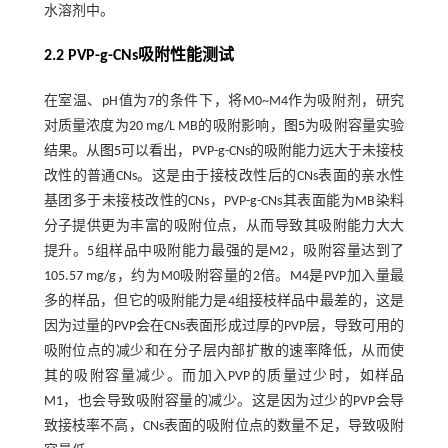
水溶剂中。
2.2 PVP-g-CNs吸附性能测试
在室温、pH值为7的条件下，将M0~M4作为吸附剂，研究
对质量浓度为20 mg/L MB的吸附影响，
图5
为吸附容量实验
结果。从
图5
可以看出，PVP-g-CNs的吸附能力远大于未接枝
改性的普通CNs。这是由于接枝改性后的CNs表面的亲水性
基团多于未接枝改性的CNs，PVP-g-CNs其表面能为MB染料
分子提供更为丰富的吸附位点，从而导致其吸附能力大大
提升。5组样品中吸附能力最强的是M2，吸附容量达到了
105.57 mg/g，约为M0吸附容量的2倍。M4是PVP加入量最
多的样品，但它的吸附能力是4组接枝样品中最差的，这是
因为过量的PVP会在CNs表面形成过厚的PVP层，导致可用的
吸附位点的减少和在分子层内部扩散的速率降低，从而使
其的吸附容量减少。而加入PVP的质量过少时，如样品
M1，也会导致吸附容量的减少。这是因为过少的PVP会导
致接枝率不高，CNs表面的吸附位点的数量不足，导致吸附