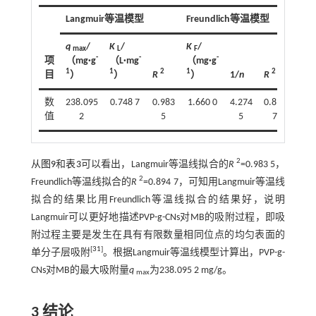
Langmuir等温模型
Freundlich等温模型
q
/
K
/
K
/
max
L
F
-
-
-
项
（mg·g
（L·mg
（mg·g
1
1
2
1
2
目
）
）
R
）
1/
n
R
数
238.095
0.748 7
0.983
1.660 0
4.274
0.894
值
2
5
5
7
2
从
图9
和
表3
可以看出，Langmuir等温线拟合的
R
=0.983 5，
2
Freundlich等温线拟合的
R
=0.894 7，可知用Langmuir等温线
拟合的结果比用Freundlich等温线拟合的结果好，说明
Langmuir可以更好地描述PVP-g-CNs对MB的吸附过程，即吸
附过程主要是发生在具有有限数量相同位点的均匀表面的
[
31
]
单分子层吸附
。根据Langmuir等温线模型计算出，PVP-g-
CNs对MB的最大吸附量
q
为238.095 2 mg/g。
max
3 结论