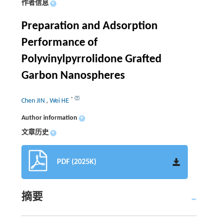
作者信息
+
Preparation and Adsorption
Performance of
Polyvinylpyrrolidone Grafted
Garbon Nanospheres
*
Chen JIN
,
Wei HE
Author information
+
文章历史
+
PDF (2025K)
摘要