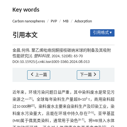
Key words
Carbon nanospheres
/
PVP
/
MB
/
Adsorption
引用格式 ▾
引用本文
金晨,何伟. 聚乙烯吡络烷酮接枝碳纳米球的制备及其吸附
性能研究[J].
塑料科技
, 2024, 52(08): 65-70
DOI:10.15925/j.cnki.issn1005-3360.2024.08.013
上一篇
下一篇
近年来，环境污染问题日益严重，其中染料废水是常见污
[
1
]
5
染源之一
。全球每年染料生产量超8×10
t，商用染料超
[
2
]
过10 000种
。染料废水主要来自染料生产及印染工业，染
[
3
-
5
]
料废水污染量大，且能在环境中持久存在
。亚甲基蓝
[
6
-
7
]
(MB)属于偶氮类染料，通常用于染色
。将MB排入水体
[
8
-
10
]