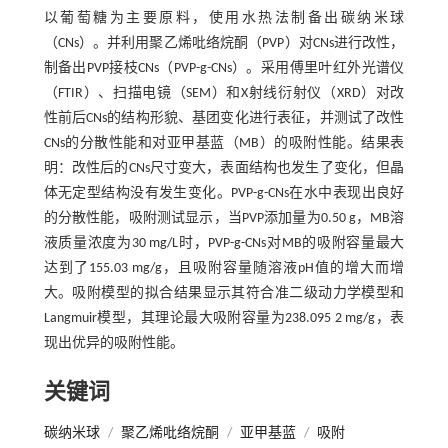
以葡萄糖为主要原料，使用水热法制备出碳纳米球
（CNs）。并利用聚乙烯吡络烷酮（PVP）对CNs进行改性，
制备出PVP接枝CNs（PVP-g-CNs）。采用傅里叶红外光谱仪
（FTIR）、扫描电镜（SEM）和X射线衍射仪（XRD）对改
性前后CNs的结构形貌、基团变化进行表征，并测试了改性
CNs的分散性能和对亚甲基蓝（MB）的吸附性能。结果表
明：改性后的CNs尺寸变大，表面结构也发生了变化，但晶
体无定型结构没有发生变化。PVP-g-CNs在水中表现出良好
的分散性能，吸附测试显示，当PVP添加量为0.50 g，MB溶
液质量浓度为30 mg/L时，PVP-g-CNs对MB的吸附容量最大
达到了155.03 mg/g，且吸附容量随溶液pH值的增大而增
大。吸附模型的拟合结果显示其符合准二级动力学模型和
Langmuir模型，其理论最大吸附容量为238.095 2 mg/g，表
现出优异的吸附性能。
关键词
碳纳米球
/
聚乙烯吡络烷酮
/
亚甲基蓝
/
吸附