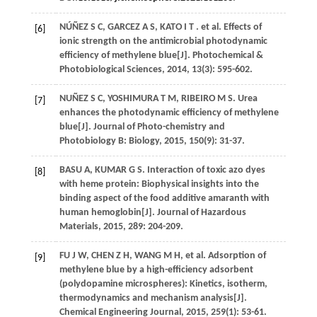
NÚÑEZ
S C
,
GARCEZ
A S
,
KATO
I T
. et al. Effects of
[6]
ionic strength on the antimicrobial photodynamic
efficiency of methylene blue[J].
Photochemical &
Photobiological Sciences
,
2014
,
13
(3): 595-602.
NUÑEZ
S C
,
YOSHIMURA
T M
,
RIBEIRO
M S
. Urea
[7]
enhances the photodynamic efficiency of methylene
blue[J].
Journal of Photo-chemistry and
Photobiology B: Biology
,
2015
,
150
(9): 31-37.
BASU
A
,
KUMAR
G S
. Interaction of toxic azo dyes
[8]
with heme protein: Biophysical insights into the
binding aspect of the food additive amaranth with
human hemoglobin[J].
Journal of Hazardous
Materials
,
2015
,
289
: 204-209.
FU
J W
,
CHEN
Z H
,
WANG
M H
, et al. Adsorption of
[9]
methylene blue by a high-efficiency adsorbent
(polydopamine microspheres): Kinetics, isotherm,
thermodynamics and mechanism analysis[J].
Chemical Engineering Journal
,
2015
,
259
(1): 53-61.