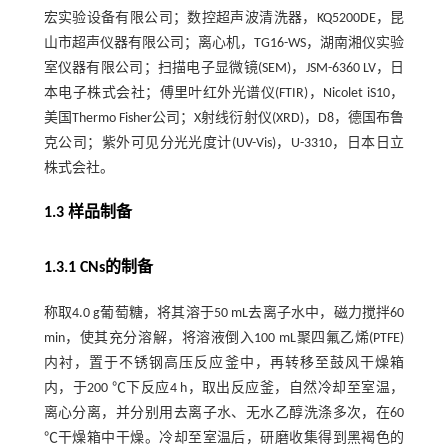
宏实验设备有限公司；数控超声波清洗器，KQ5200DE，昆
山市超声仪器有限公司；离心机，TG16-WS，湖南湘仪实验
室仪器有限公司；扫描电子显微镜(SEM)，JSM-6360 LV，日
本电子株式会社；傅里叶红外光谱仪(FTIR)，Nicolet iS10，
美国Thermo Fisher公司；X射线衍射仪(XRD)，D8，德国布鲁
克公司；紫外可见分光光度计(UV-Vis)，U-3310，日本日立
株式会社。
1.3 样品制备
1.3.1 CNs的制备
称取4.0 g葡萄糖，将其溶于50 mL去离子水中，磁力搅拌60
min，使其充分溶解，将溶液倒入100 mL聚四氟乙烯(PTFE)
内衬，置于不锈钢高压反应釜中，再转移至鼓风干燥箱
内，于200 ℃下反应4 h，取出反应釜，自然冷却至室温，
离心分离，并分别用去离子水、无水乙醇洗涤多次，在60
℃干燥箱中干燥。冷却至室温后，研磨收集得到黑褐色的