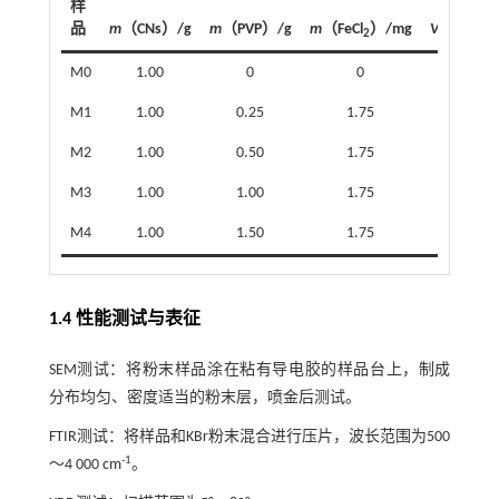
样
品
m
（CNs）/g
m
（PVP）/g
m
（FeCl
）/mg
V
（水）/m
2
M0
1.00
0
0
50
M1
1.00
0.25
1.75
50
M2
1.00
0.50
1.75
50
M3
1.00
1.00
1.75
50
M4
1.00
1.50
1.75
50
1.4 性能测试与表征
SEM测试：将粉末样品涂在粘有导电胶的样品台上，制成
分布均匀、密度适当的粉末层，喷金后测试。
FTIR测试：将样品和KBr粉末混合进行压片，波长范围为500
-1
～4 000 cm
。