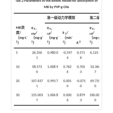
Tab.2 Parameters of the kinetic model for adsorption of
MB by PVP-g-CNs
准一级动力学模型
准二级动力学
MB浓
q
q
q
e，
e，
e，
度/
/
/
k
/
/
exp
cal
1
cal
-
-
-
-
-
（mg·L
（mg·g
（mg·g
（min
（mg·g
k
/
2
1
1
1
1
2
1
）
）
）
）
R
）
［g·
5
26.356
0.980 0
-0.597
0.571
6.125 6
1
4
6
10
58.573
1.008 9
0.762
0.705
33.366
0
6
3
7
20
107.637
0.993 7
0.001
-0.071
69.735
1
0
0
0
30
155.003
1.006 8
0.000
0.879
160.000
7
6
3
0