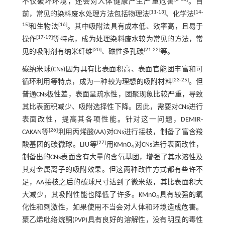
不仅破坏环境，还会对人体健康产生严重危害
。目
[
11
-
13
]
[
14
-
前，常见的染料废水处理方法包括物理法
、化学法
15
]
[
16
]
和生物法
。其中吸附法具有成本低、效率高，且易于
[
17
-
19
]
操作
等特点，成为处理染料废水较为常见的方法，常
[
20
]
[
21
-
22
]
见的吸附剂有纳米纤维
、磁性多孔碳
等。
碳纳米球(CNs)因为具有比表面积高、表面官能团丰富和可
[
23
-
25
]
循环利用等特点，成为一种较为理想的吸附材料
。但
普通CNs极性差，表面呈疏水性，团聚现象比较严重，导致
其比表面积减少、吸附选择性下降。因此，需要对CNs进行
表面改性，提高其各项性能。针对这一问题，DEMIR-
[
26
]
CAKAN等
利用丙烯酸(AA)对CNs进行接枝，制备了富含羧
[
27
]
酸基团的碳微球。LIU等
用KMnO
对CNs进行表面改性，
4
制备出的CNs表面含有大量的含氧基团，增强了其水溶性及
其对金属离子的吸附效果。但这两种改性方式都有些许不
足，AA接枝之后的碳球尺寸达到了微米级，其比表面积大
大减少，其吸附性能也降低了许多。KMnO
具有较强的氧
4
化性和刺激性，如果使用不当会对人体和环境造成危害。
聚乙烯吡络烷酮(PVP)具有良好的溶解性，没有明显的毒性