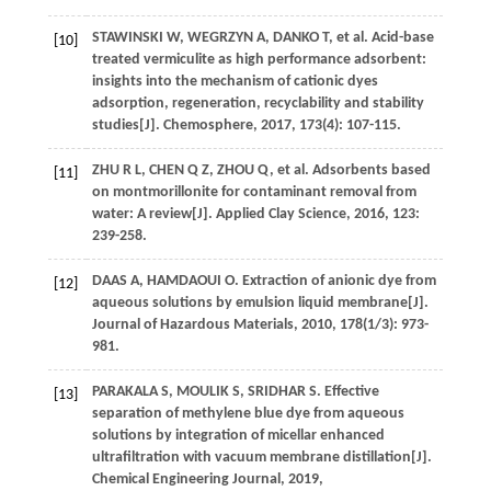
STAWINSKI
W
,
WEGRZYN
A
,
DANKO
T
, et al. Acid-base
[10]
treated vermiculite as high performance adsorbent:
insights into the mechanism of cationic dyes
adsorption, regeneration, recyclability and stability
studies[J].
Chemosphere
,
2017
,
173
(4): 107-115.
ZHU
R L
,
CHEN
Q Z
,
ZHOU
Q
, et al. Adsorbents based
[11]
on montmorillonite for contaminant removal from
water: A review[J].
Applied Clay Science
,
2016
,
123
:
239-258.
DAAS
A
,
HAMDAOUI
O
. Extraction of anionic dye from
[12]
aqueous solutions by emulsion liquid membrane[J].
Journal of Hazardous Materials
,
2010
,
178
(1/3): 973-
981.
PARAKALA
S
,
MOULIK
S
,
SRIDHAR
S
. Effective
[13]
separation of methylene blue dye from aqueous
solutions by integration of micellar enhanced
ultrafiltration with vacuum membrane distillation[J].
Chemical Engineering Journal
,
2019
,