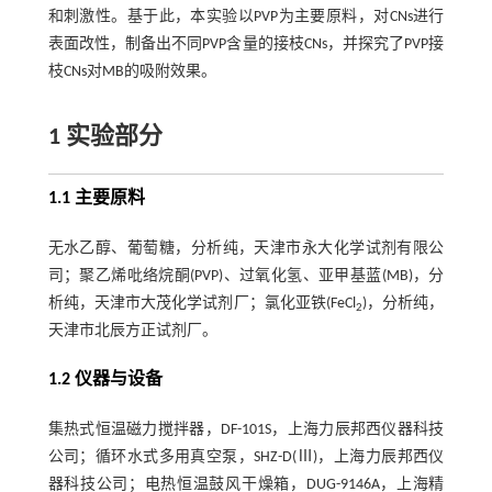
和刺激性。基于此，本实验以PVP为主要原料，对CNs进行
表面改性，制备出不同PVP含量的接枝CNs，并探究了PVP接
枝CNs对MB的吸附效果。
1 实验部分
1.1 主要原料
无水乙醇、葡萄糖，分析纯，天津市永大化学试剂有限公
司；聚乙烯吡络烷酮(PVP)、过氧化氢、亚甲基蓝(MB)，分
析纯，天津市大茂化学试剂厂；氯化亚铁(FeCl
)，分析纯，
2
天津市北辰方正试剂厂。
1.2 仪器与设备
集热式恒温磁力搅拌器，DF-101S，上海力辰邦西仪器科技
公司；循环水式多用真空泵，SHZ-D(Ⅲ)，上海力辰邦西仪
器科技公司；电热恒温鼓风干燥箱，DUG-9146A，上海精