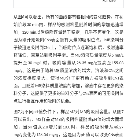
Full size
从
图6
可以看出，所有的曲线都有着相同的变化趋势。在初
始阶段30 min内，样品的吸附容量随着时间的增加迅速增
加，120 min以后吸附容量趋于稳定，几乎不再变化。这是
因为刚开始吸附CNs表面拥有大量的吸附位点，MB染料分
子被迅速吸附到CNs上，当吸附位点逐渐饱和后，吸附速率
将降低，直至达到吸附平衡。当MB溶液质量浓度从5 mg/L
提升至30 mg/L时，吸附容量从26.35 mg/g提高至155.03
mg/g。这是由于随着MB质量浓度的增大，溶液和CNs之间
的浓度梯度增大，使得MB分子更有动力被吸附到CNs表
面。且随着MB染料质量浓度的增加，溶液中存在更多的染
料分子，这提供了更多的染料分子与CNs表面的可用吸附位
点进行相互作用和吸附的机会。
图7
为不同pH值条件下，样品M2对MB的吸附容量。从
图7
可以看出，M2样品对MB的吸附性能随着pH值的增大而增
加，当pH值从2.0增加到10.0时，样品的吸附量从46.27
mg/g变化为128.04 mg/g，这是因为pH值可以改变CNs表面