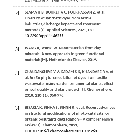
设计与分析[J].
节能
,
2023
,
42
(2):69-72.
SLAMA
H B
,
BOUKET
A C
,
POURHASSAN
Z
, et al.
[2]
Diversity of synthetic dyes from textile
industries,discharge impacts and treatment
methods[J].
Applied Sciences
,
2021
, DOI:
10.3390/app11146255
.
WANG
A
,
WANG
W
.
Nanomaterials from clay
[3]
minerals: A new approach to green functional
materials
[M]. Netherlands: Elsevier,
2019
.
CHANDANSHIVE
V V
,
KADAM
S K
,
KHANDARE
R V
, et
[4]
al.
In situ
phytoremediation of dyes from textile
wastewater using garden ornamental plants, effect
on soil quality and plant growth[J].
Chemosphere
,
2018
,
210
(11): 968-976.
BISARIA
K
,
SINHA
S
,
SINGH
R
, et al. Recent advances
[5]
in structural modifications of photo-catalysts for
organic pollutants degradation—A comprehensive
review[J].
Chemosphere
,
2021
,
DOI:
10.1016/j.chemosphere.2021.131263
.