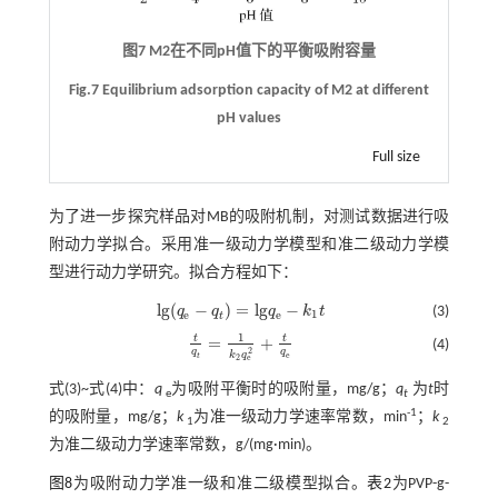
图7 M2在不同pH值下的平衡吸附容量
Fig.7 Equilibrium adsorption capacity of M2 at different
pH values
Full size
为了进一步探究样品对MB的吸附机制，对测试数据进行吸
附动力学拟合。采用准一级动力学模型和准二级动力学模
型进行动力学研究。拟合方程如下：
l
g
(
−
)
=
l
g
−
q
q
q
k
t
(3)
l
g
(
q
e
-
q
t
)
=
l
g
q
e
-
k
1
t
1
e
e
t
1
t
t
=
+
(4)
t
q
t
=
1
k
2
q
e
2
+
t
q
e
2
q
q
k
q
e
t
2
e
式(3)~
式(4)
中：
q
为吸附平衡时的吸附量，mg/g；
q
为
t
时
e
t
-1
的吸附量，mg/g；
k
为准一级动力学速率常数，min
；
k
1
2
为准二级动力学速率常数，g/(mg·min)。
图8
为吸附动力学准一级和准二级模型拟合。
表2
为PVP-g-