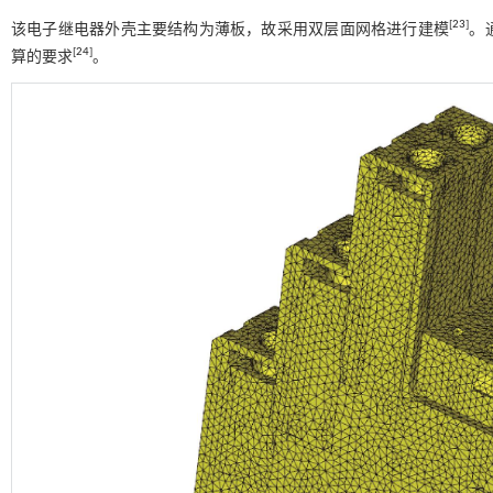
[
23
]
该电子继电器外壳主要结构为薄板，故采用双层面网格进行建模
。
[
24
]
算的要求
。