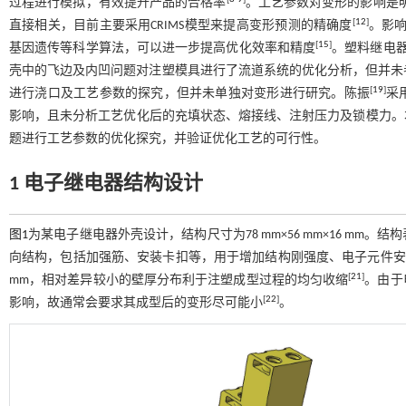
过程进行模拟，有效提升产品的合格率
。工艺参数对变形的影响是
[
12
]
直接相关，目前主要采用CRIMS模型来提高变形预测的精确度
。影
[
15
]
基因遗传等科学算法，可以进一步提高优化效率和精度
。塑料继电
壳中的飞边及内凹问题对注塑模具进行了流道系统的优化分析，但并未
[
19
]
进行浇口及工艺参数的探究，但并未单独对变形进行研究。陈振
采
影响，且未分析工艺优化后的充填状态、熔接线、注射压力及锁模力。
题进行工艺参数的优化探究，并验证优化工艺的可行性。
1 电子继电器结构设计
图1
为某电子继电器外壳设计，结构尺寸为78 mm×56 mm×16 m
向结构，包括加强筋、安装卡扣等，用于增加结构刚强度、电子元件安
[
21
]
mm，相对差异较小的壁厚分布利于注塑成型过程的均匀收缩
。由于
[
22
]
影响，故通常会要求其成型后的变形尽可能小
。