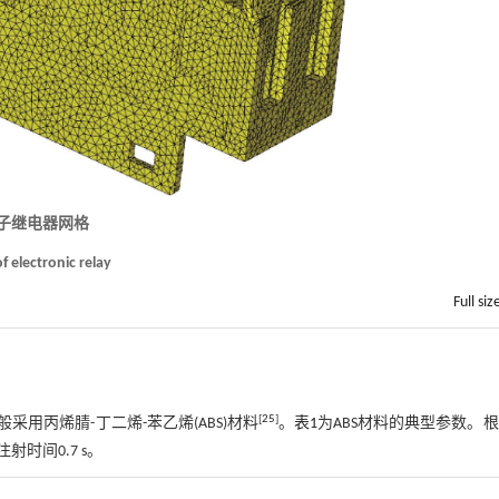
电子继电器网格
of electronic relay
Full siz
[
25
]
用丙烯腈-丁二烯-苯乙烯(ABS)材料
。
表1
为ABS材料的典型参数。
射时间0.7 s。