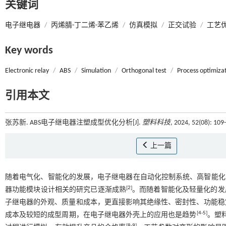
关键词
电子继电器
/
丙烯腈-丁二烯-苯乙烯
/
仿真模拟
/
正交试验
/
工艺
Key words
Electronic relay
/
ABS
/
Simulation
/
Orthogonal test
/
Process optimiza
引用本文
张苏新. ABS电子继电器注塑成型优化分析[J].
塑料科技
, 2024, 52(08): 10
上一篇
随着电气化、智能化的发展，电子继电器在自动化控制系统、高智能化
[
2
]
器功能模块设计相关的研究已逐渐成熟
。而随着智能化及轻量化的发
子继电器的外观、质量和成本，更直接影响其绝缘性、密封性、功能稳
[
4
-
5
]
成本及较短的成型周期，在电子继电器外壳上的应用也是趋势
。塑
[
8
-
9
]