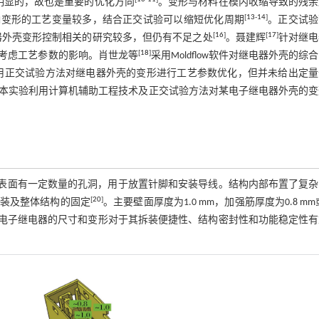
明显的，故也是重要的优化方向
。变形与材料在模内收缩导致的残余
[
13
-
14
]
响变形的工艺变量较多，结合正交试验可以缩短优化周期
。正交试验
[
16
]
[
17
]
器外壳变形控制相关的研究较多，但仍有不足之处
。聂建辉
针对继电
[
18
]
考虑工艺参数的影响。肖世龙等
采用Moldflow软件对继电器外壳的综
用正交试验方法对继电器外壳的变形进行工艺参数优化，但并未给出定量
本实验利用计算机辅助工程技术及正交试验方法对某电子继电器外壳的变
m。结构表面有一定数量的孔洞，用于放置针脚和安装导线。结构内部布置了复
[
20
]
装及整体结构的固定
。主要壁面厚度为1.0 mm，加强筋厚度为0.8 mm或
电子继电器的尺寸和变形对于其拆装便捷性、结构密封性和功能稳定性有