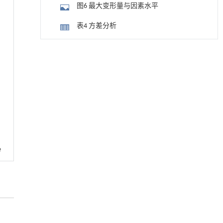
图6 最大变形量与因素水平
表4 方差分析
3.2 验证分析
降温路面涂层混合反射行为及其对道路光环境
[1]
安全的影响研究
图7 优化工艺的所有效应变形
Engineering
. 2026, Vol.58(3): 1-303
https://doi.org/10.1016/j.eng.2025.06.014
图8 优化工艺模拟结果
4 结论
基于均相催化剂的两段式水热液化实现丙烯腈-
[2]
丁二烯-苯乙烯共聚物的分步脱氮与液化
参考文献
Engineering
. 2026, Vol.58(3): 1-303
https://doi.org/10.1016/j.eng.2025.12.037
e
用于背面供电网络的纯钌n-TSV加工与极致全干
[3]
法SOI晶圆减薄技术
Engineering
. 2026, Vol.58(3): 1-303
https://doi.org/10.1016/j.eng.2025.10.026
甲醇法升级回收聚对苯二甲酸乙二酯塑料制备
[4]
乳酸和1,4-环己烷二甲酸