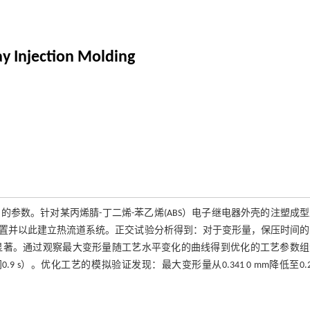
ay Injection Molding
参数。针对某丙烯腈-丁二烯-苯乙烯(ABS）电子继电器外壳的注塑成
置并以此建立热流道系统。正交试验分析得到：对于变形量，保压时间的
显著。通过观察最大变形量随工艺水平变化的曲线得到优化的工艺参数组
.9 s）。优化工艺的模拟验证发现：最大变形量从0.341 0 mm降低至0.21