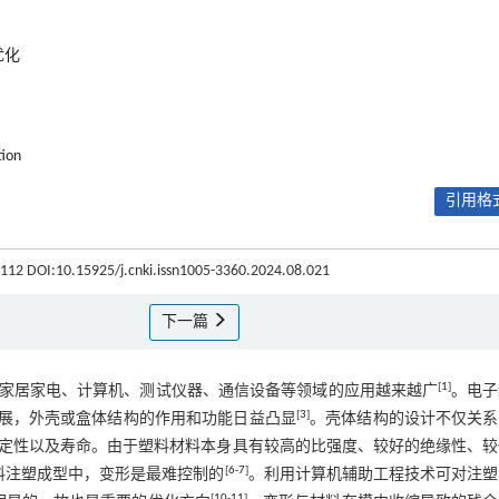
优化
tion
引用格式
9-112 DOI:10.15925/j.cnki.issn1005-3360.2024.08.021
下一篇
[
1
]
家居家电、计算机、测试仪器、通信设备等领域的应用越来越广
。电子
[
3
]
展，外壳或盒体结构的作用和功能日益凸显
。壳体结构的设计不仅关系
定性以及寿命。由于塑料材料本身具有较高的比强度、较好的绝缘性、较
[
6
-
7
]
料注塑成型中，变形是最难控制的
。利用计算机辅助工程技术可对注塑
[
10
-
11
]