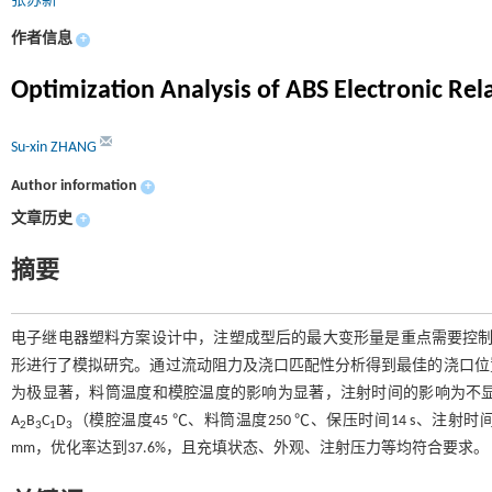
张苏新
作者信息
+
Optimization Analysis of ABS Electronic Rel
Su-xin ZHANG
Author information
+
文章历史
+
摘要
电子继电器塑料方案设计中，注塑成型后的最大变形量是重点需要控制的
形进行了模拟研究。通过流动阻力及浇口匹配性分析得到最佳的浇口位
为极显著，料筒温度和模腔温度的影响为显著，注射时间的影响为不
A
B
C
D
（模腔温度45 ℃、料筒温度250 ℃、保压时间14 s、注射时间0
2
3
1
3
mm，优化率达到37.6%，且充填状态、外观、注射压力等均符合要求。