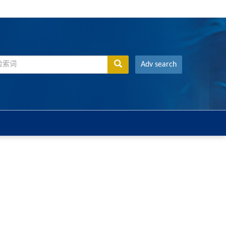
Adv search