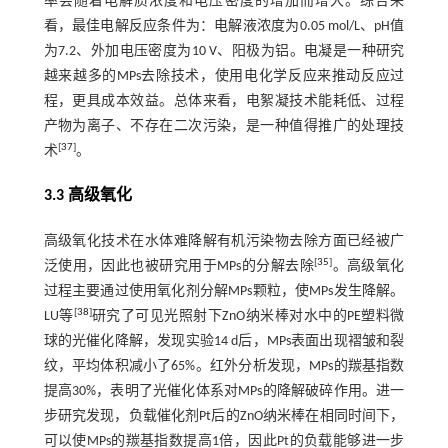
率会随着电解质浓度和电压密度的增加而增大。综合来
看，最佳电解反应条件为：电解液浓度为0.05 mol/L、pH值
为7.2、外加电压密度为10 V、阳极为铝。电凝是一种研究
越来越多的MPs去除技术，使用电化学反应来推动反应过
程，更具成本效益。总体来看，电絮凝技术能耗低、过程
产物为离子、不存在二次污染，是一种值得推广的处理技
[
37
]
术
。
3.3 高级氧化
高级氧化技术在水体难降解有机污染物去除方面已经被广
[
35
]
泛使用，因此也被研究用于MPs的分解去除
。高级氧化
过程主要通过使用氧化剂分解MPs颗粒，使MPs发生降解。
[
38
]
LU等
研究了可见光照射下ZnO纳米棒对水中的PE塑料微
球的光催化降解，发现实验14 d后，MPs表面出现褶皱和裂
纹，平均体积减小了65%。红外分析发现，MPs的羰基指数
提高30%，表明了光催化体系对MPs的降解破碎作用。进一
步研究发现，负载催化剂Pt后的ZnO纳米棒在相同时间下，
可以使MPs的羰基指数提高1倍，因此Pt的负载能够进一步