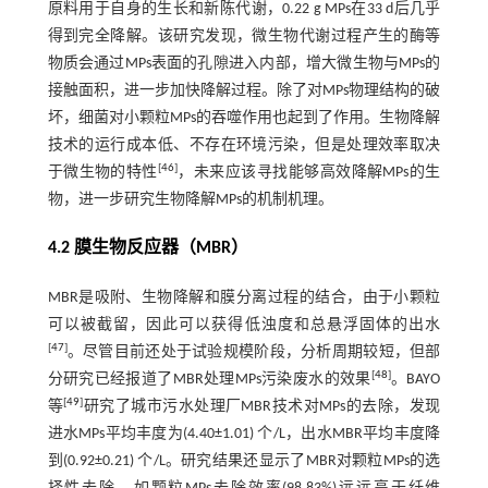
原料用于自身的生长和新陈代谢，0.22 g MPs在33 d后几乎
得到完全降解。该研究发现，微生物代谢过程产生的酶等
物质会通过MPs表面的孔隙进入内部，增大微生物与MPs的
接触面积，进一步加快降解过程。除了对MPs物理结构的破
坏，细菌对小颗粒MPs的吞噬作用也起到了作用。生物降解
技术的运行成本低、不存在环境污染，但是处理效率取决
[
46
]
于微生物的特性
，未来应该寻找能够高效降解MPs的生
物，进一步研究生物降解MPs的机制机理。
4.2 膜生物反应器（MBR）
MBR是吸附、生物降解和膜分离过程的结合，由于小颗粒
可以被截留，因此可以获得低浊度和总悬浮固体的出水
[
47
]
。尽管目前还处于试验规模阶段，分析周期较短，但部
[
48
]
分研究已经报道了MBR处理MPs污染废水的效果
。BAYO
[
49
]
等
研究了城市污水处理厂MBR技术对MPs的去除，发现
进水MPs平均丰度为(4.40±1.01) 个/L，出水MBR平均丰度降
到(0.92±0.21) 个/L。研究结果还显示了MBR对颗粒MPs的选