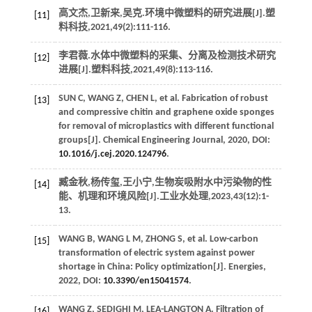
高文杰,卫新来,吴克.环境中微塑料的研究进展[J].
塑
[11]
料科技
,
2021
,
49
(2):111-116.
李君薇.水体中微塑料的采集、分离及检测技术研究
[12]
进展[J].
塑料科技
,
2021
,
49
(8):113-116.
SUN
C
,
WANG
Z
,
CHEN
L
, et al. Fabrication of robust
[13]
and compressive chitin and graphene oxide sponges
for removal of microplastics with different functional
groups[J].
Chemical Engineering Journal
,
2020
, DOI:
10.1016/j.cej.2020.124796
.
臧金秋,杨传玺,王小宁,生物炭吸附水中污染物的性
[14]
能、机理和环境风险[J].
工业水处理
,
2023
,
43
(12):1-
13.
WANG
B
,
WANG
L M
,
ZHONG
S
, et al. Low-carbon
[15]
transformation of electric system against power
shortage in China: Policy optimization[J].
Energies
,
2022
, DOI:
10.3390/en15041574
.
WANG
Z
,
SEDIGHI
M
,
LEA-LANGTON
A
. Filtration of
[16]