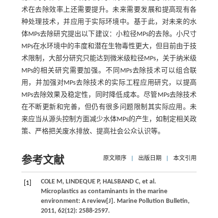
术在去除效率上还需要提升。未来需要发展和提高现有各
种处理技术，并应用于实际环境中。基于此，对未来的水
体MPs去除研究提出以下建议：小粒径MPs的去除。小尺寸
MPs在水环境中的丰度和潜在生物毒性更大，但目前由于技
术限制，大部分研究只能达到微米级粒径MPs，关于纳米级
MPs的相关研究需要加强。不同MPs去除技术可以组合联
用，并加强对MPs去除技术的实际工程应用研究，以提高
MPs去除效果及稳定性，同时降低成本。尽管MPs去除技术
在不断更新和完善，但仍有很多问题限制其实际应用。未
来应当从源头控制方面减少水体MPs的产生，如制定相关政
策、严格把关废水排放、提高社会公众认识等。
参考文献
原文顺序
|
出版日期
|
本文引用
COLE
M
,
LINDEQUE
P
,
HALSBAND
C
, et al.
[1]
Microplastics as contaminants in the marine
environment: A review[J].
Marine Pollution Bulletin
,
2011
,
62
(12): 2588-2597.