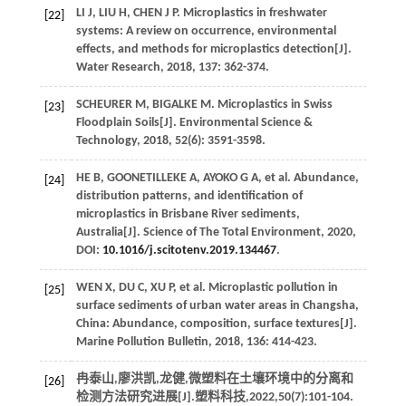
LI
J
,
LIU
H
,
CHEN
J P
. Microplastics in freshwater
[22]
systems: A review on occurrence, environmental
effects, and methods for microplastics detection[J].
Water Research
,
2018
,
137
: 362-374.
SCHEURER
M
,
BIGALKE
M
. Microplastics in Swiss
[23]
Floodplain Soils[J].
Environmental Science &
Technology
,
2018
,
52
(6): 3591-3598.
HE
B
,
GOONETILLEKE
A
,
AYOKO
G A
, et al. Abundance,
[24]
distribution patterns, and identification of
microplastics in Brisbane River sediments,
Australia[J].
Science of The Total Environment
,
2020
,
DOI:
10.1016/j.scitotenv.2019.134467
.
WEN
X
,
DU
C
,
XU
P
, et al. Microplastic pollution in
[25]
surface sediments of urban water areas in Changsha,
China: Abundance, composition, surface textures[J].
Marine Pollution Bulletin
,
2018
,
136
: 414-423.
冉泰山,廖洪凯,龙健,微塑料在土壤环境中的分离和
[26]
检测方法研究进展[J].
塑料科技
,
2022
,
50
(7):101-104.