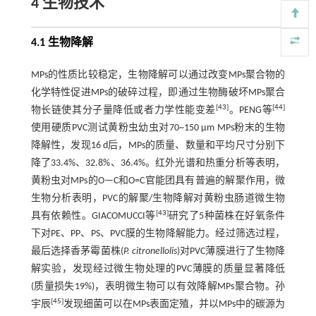
4 生物技术
4.1 生物降解
MPs的性质比较稳定，生物降解可以通过改变MPs聚合物的
化学特性促进MPs的破碎过程，即通过生物酶破坏MPs聚合
[
43
]
[
44
]
物长链使其分子量降低或者力学性能变差
。PENG等
使用硬质PVC测试黄粉虫幼虫对70~150 μm MPs粉末的生物
降解性，发现16 d后，MPs的质量、数量和平均尺寸分别下
降了33.4%、32.8%、36.4%。红外光谱和热重分析等表明，
黄粉虫对MPs的O—C和O=C官能团具有普遍的解聚作用，微
生物分析表明，PVC的解聚/生物降解对黄粉虫肠道微生物
[
43
]
具有依赖性。GIACOMUCCI等
研究了5种菌株在好氧条件
下对PE、PP、PS、PVC膜的生物降解能力。经过筛选过程，
最后选择香茅霉菌株(
P. citronellolis
)对PVC薄膜进行了生物降
解实验，发现经过微生物处理的PVC薄膜的质量显著降低
(质量损失19%)，表明微生物可以有效降解MPs聚合物。孙
[
45
]
宇辰
发现细菌可以在MPs表面定殖，并以MPs中的碳源为