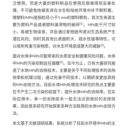
泛使用。但是大量的塑料制品在使用后很难得到妥善处
理，不可避免地被丢弃在水生和陆地环境中并不断积累。
微塑料(MPs)是指粒径小于5 mm的塑料颗粒，其次生来源主
[
1
]
要为塑料产品或者塑料废弃物的破碎
。MPs由于尺寸较
小，易被生物误食，并会通过食物链传递对生态系统产生
潜在风险；同时其具有比表面积大、疏水性强等特性，可
[
2
]
以吸附有害污染物质，对水生环境造成更大的威胁
。
面对水体中MPs可能带来的水质安全和健康风险问题，水体
[
3
]
中MPs的污染控制迫在眉睫
。迄今为止，已有大量研究报
道了水体MPs的去除技术，主要是关于不同处理技术的去除
效率和机理过程，通过完善不同技术，以期研发更加高效
的MPs去除方法。目前水体MPs处理技术研究的热点主要是
在不产生二次污染的前提下，提升水体MPs的去除率。在实
际应用中，单一的去除技术一般无法达到很好的去除效
果，因此很多研究开始探索多种方法联用的水体MPs去除方
法。
本文基于文献调研结果，系统分析了目前水环境中MPs的主