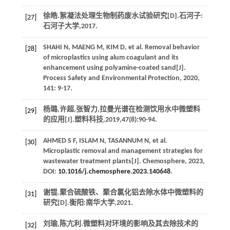
徐皓.絮凝法处理生物制药废水试验研究[D].石河子:
[27]
石河子大学,
2017
.
SHAHI
N
,
MAENG
M
,
KIM
D
, et al. Removal behavior
[28]
of microplastics using alum coagulant and its
enhancement using polyamine-coated sand[J].
Process Safety and Environmental Protection
,
2020
,
141
: 9-17.
杨璐,许超,张智力,拉曼光谱在检测饮用水中微塑料
[29]
的应用[J].
塑料科技
,
2019
,
47
(8):90-94.
AHMED
S F
,
ISLAM
N
,
TASANNUM
N
, et al.
[30]
Microplastic removal and management strategies for
wastewater treatment plants[J].
Chemosphere
,
2023
,
DOI:
10.1016/j.chemosphere.2023.140648
.
谢锟.聚合硫酸铁、聚合氯化铝去除水体中微塑料的
[31]
研究[D].衡阳:南华大学,
2021
.
刘瑜,陈亢利.微塑料对环境的影响及其去除技术的
[32]