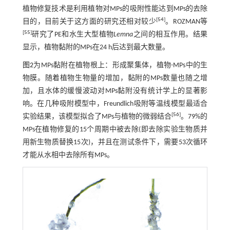
植物修复技术是利用植物对MPs的吸附性能达到MPs的去除
[
54
]
目的，目前关于这方面的研究还相对较少
。ROZMAN等
[
55
]
研究了PE和水生大型植物
Lemna
之间的相互作用。结果
显示，植物黏附的MPs在24 h后达到最大数量。
图2
为MPs黏附在植物根上：形成聚集体，植物-MPs中的生
物膜。随着植物生物量的增加，黏附的MPs数量也随之增
加，且水体的缓慢波动对MPs黏附没有统计学上的显著影
响。在几种吸附模型中，Freundlich吸附等温线模型最适合
[
56
]
实验结果，该模型拟合了MPs与植物的微弱结合
。79%的
MPs在植物修复的15个周期中被去除(即去除实验生物质并
用新生物质替换15次)，并且在测试条件下，需要53次循环
才能从水相中去除所有MPs。