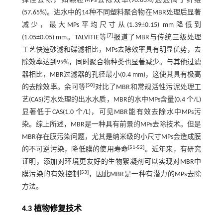
择性去除，如颗粒MPs去除效率(98.83%)远远高于纤维
(57.65%)。进水中的14种不同塑料聚合物在MBR处理后显著
减少，最大MPs平均尺寸从(1.39±0.15) mm降低到
[
7
]
(1.05±0.05) mm。TALVITIE等
报道了MBR与传统三级处理
工艺快速砂滤和碟滤相比，MPs去除效率具有明显优势，去
除效率达到99%，同时聚合物种类也显著减少。与其他过滤
器相比，MBR过滤器的孔径最小(0.4 mm)，这使其具有极高
[
50
]
的去除效率。余可等
对比了MBR和常规活性污泥处理工
艺(CAS)污水处理的出水水质，MBR的水中MPs含量(0.4 个/L)
显著低于CAS(1.0 个/L)，可见MBR能有效去除水中MPs污
染。综上所述，MBR是一种具有前景的MPs去除技术。但是
MBR存在膜污染问题，尤其是纳米级的小尺寸MPs会造成膜
[
51
-
52
]
的不可逆污染，降低膜的使用寿命
。近年来，有研究
证明，添加对环境更友好的生物絮凝剂可以实现对MBR中
[
53
]
膜污染的有效控制
，因此MBR是一种有潜力的MPs去除
方法。
4.3 植物修复技术