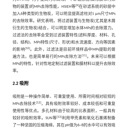
[
9
]
物的装置)的MPs去除性能，HSIEH等
在砂滤系统的砂层中
加入6种类型的生物炭，可以明显提高滤柱对1 μm尺寸MPs
的去除效率。研究表明，将过滤装置与生物炭(尤其是木屑
衍生的生物炭)结合，可以明显增加水体MPs的去除潜力。
过滤法的去除率会受到过滤装置特性(滤料厚度、材料、孔
径、结构)、MPs特性(尺寸、形状)和水流速度、方向等因素
[
10
]
的影响
。此外，过滤法是目前环境样品中MPs提取的普
[
11
]
遍方法，也是简单易行的MPs去除方法
。未来可以根据
MPs的特性，针对性地定制过滤装置和膜材料以提升去除效
率。
2.2 吸附
吸附是一种操作简单、可重复使用、所需时间相对较短的
[
12
]
MPs去除技术
，具有吸附效率较好、成本较低和可重复
使用性等优点。多孔材料由于较高的比表面积，一般具有
[
13
]
较好的吸附效率。SUN等
利用甲壳素和氧化石墨烯制备
了一种坚固的压缩海绵，其在pH值为6~8的水中可以有效吸