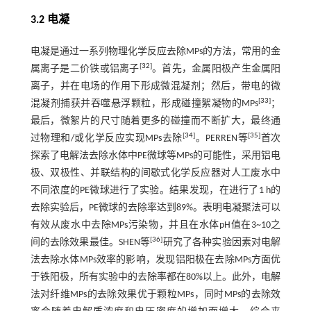
3.2 电凝
电凝是通过一系列物理化学反应去除MPs的方法，常用的金
[
32
]
属离子是二价铁或铝离子
。首先，金属阳极产生金属阳
离子，并在电场的作用下形成微混凝剂；然后，带电的微
[
33
]
混凝剂捕获并吞噬悬浮颗粒，形成碰撞絮凝物的MPs
；
最后，微絮片的尺寸随着更多的碰撞而不断扩大，最终通
[
34
]
[
35
]
过物理和/或化学反应实现MPs去除
。PERREN等
首次
探索了电解法去除水体中PE微球等MPs的可能性，采用铝电
极、双极性、并联结构的间歇式化学反应器对人工废水中
不同浓度的PE微球进行了实验。结果发现，在进行了1 h的
去除实验后，PE微球的去除率达到89%。表明电凝聚法可以
有效从废水中去除MPs污染物，并且在水体pH值在3~10之
[
36
]
间的去除效果最佳。SHEN等
研究了各种实验因素对电解
法去除水体MPs效率的影响，发现铝阳极在去除MPs方面优
于铁阳极，所有实验中的去除率都在80%以上。此外，电解
法对纤维MPs的去除效果优于颗粒MPs，同时MPs的去除效