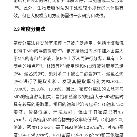
附后的MPs如何进行离析并降解去除，以免造成二次污染
[
18
]
。此外，生物炭吸附法对于处理较小规模的水体很有
效，但在大规模应用方面仍需进一步研究和改进。
2.3 密度分离法
密度分离法在实验室规模上已被广泛应用，包括土壤和沉
[
19
]
积物中MPs的浮选提取
。该方法通过向水中加入密度大
于MPs的饱和盐溶液，使MPs上浮从而进行分离，具有工艺
[
20
]
[
21
]
简单的特点
。林婧等
使用饱和NaCl溶液对聚苯乙烯
(PS)、聚乙烯(PE)、聚对苯二甲酸乙二醇酯(PET)、聚氯乙烯
(PVC)进行了提取实验，发现其提取率分别为93.30%、
93.30%、23.30%、13.33%。因此，密度分离法的去除率与
MPs的密度密切相关，当饱和盐溶液的密度大于MPs密度时
具有较高的提取率。常用的饱和盐溶液包括：(1)饱和NaCl
溶液，价格低廉、环境友好，但由于其密度只有1.2
3
[
22
]
g/cm
，对高密度MPs聚合物去除效率较低
。(2)饱和CaCl
2
3
3
溶液，密度(1.5 g/cm
)高于NaCl溶液(1.2 g/cm
)，对PET(密
3
3
度1.34~1.58 g/cm
)、PVC(密度1.16~1.35 g/cm
)和其他密度