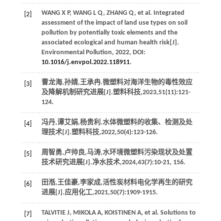
WANG
X P
,
WANG
L Q
,
ZHANG
Q
, et al. Integrated
[2]
assessment of the impact of land use types on soil
pollution by potentially toxic elements and the
associated ecological and human health risk[J].
Environmental Pollution
,
2022
, DOI:
10.1016/j.envpol.2022.118911
.
曹龙海,孙婧,王承冉.微塑料对海洋生物的毒性效应
[3]
及降解机制研究进展[J].
塑料科技
,
2023
,
51
(11):121-
124.
冯丹,谭艾娟,杨贵利.水体微塑料的收集、检测及处
[4]
理技术[J].
塑料科技
,
2022
,
50
(4):123-126.
周智勇,卢帅良,马涛,水环境微塑料污染现状及处置
[5]
技术研究进展[J].
净水技术
,
2024
,
43
(7):10-21, 156.
田湉,王佳豪,李家成,活性炭材料电化学再生的研究
[6]
进展[J].
应用化工
,
2021
,
50
(7):1909-1915.
TALVITIE
J
,
MIKOLA
A
,
KOISTINEN
A
, et al. Solutions to
[7]