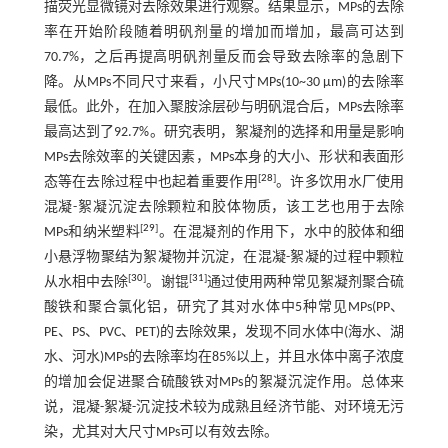
描荧光显微镜对去除效果进行观察。结果显示，MPs的去除
率在开始阶段随着明矾剂量的增加而增加，最高可达到
70.7%，之后再提高明矾剂量反而会导致去除率的急剧下
降。从MPs不同尺寸来看，小尺寸MPs(10~30 µm)的去除率
最低。此外，在加入聚胺涂层砂与明矾混合后，MPs去除率
最高达到了92.7%。研究表明，絮凝剂的选择和用量是影响
MPs去除效率的关键因素，MPs本身的大小、形状和表面形
[
28
]
态等在去除过程中也起着重要作用
。许多饮用水厂使用
混凝-絮凝沉淀去除颗粒和胶体物质，该工艺也用于去除
[
29
]
MPs和纳米塑料
。在混凝剂的作用下，水中的胶体和细
小悬浮物聚结为絮凝物并沉淀，在混凝-絮凝的过程中颗粒
[
30
]
[
31
]
从水相中去除
。谢锟
通过使用两种常见絮凝剂聚合硫
酸铁和聚合氯化铝，研究了其对水体中5种常见MPs(PP、
PE、PS、PVC、PET)的去除效果，发现不同水体中(海水、湖
水、河水)MPs的去除率均在85%以上，并且水体中离子浓度
的增加会促进聚合硫酸铁对MPs的絮凝沉淀作用。总体来
说，混凝-絮凝-沉淀技术较为成熟且经济节能、对环境无污
染，尤其对大尺寸MPs可以有效去除。