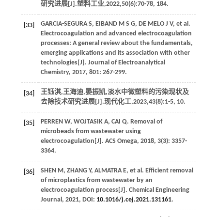
研究进展[J].
塑料工业
,
2022
,
50
(6):70-78, 184.
GARCIA-SEGURA
S
,
EIBAND
M S G
,
DE MELO
J V
, et al.
[33]
Electrocoagulation and advanced electrocoagulation
processes: A general review about the fundamentals,
emerging applications and its association with other
technologies[J].
Journal of Electroanalytical
Chemistry
,
2017
,
801
: 267-299.
王钰淇,王海迪,晏振凯,淡水中微塑料的污染现状及
[34]
去除技术研究进展[J].
现代化工
,
2023
,
43
(8):1-5, 10.
PERREN
W
,
WOJTASIK
A
,
CAI
Q
. Removal of
[35]
microbeads from wastewater using
electrocoagulation[J].
ACS Omega
,
2018
,
3
(3): 3357-
3364.
SHEN
M
,
ZHANG
Y
,
ALMATRA
E
, et al. Efficient removal
[36]
of microplastics from wastewater by an
electrocoagulation process[J].
Chemical Engineering
Journal
,
2021
, DOI:
10.1016/j.cej.2021.131161
.