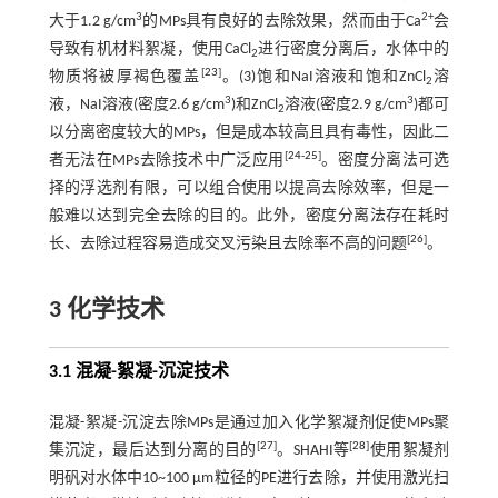
3
2+
大于1.2 g/cm
的MPs具有良好的去除效果，然而由于Ca
会
导致有机材料絮凝，使用CaCl
进行密度分离后，水体中的
2
[
23
]
物质将被厚褐色覆盖
。(3)饱和NaI溶液和饱和ZnCl
溶
2
3
3
液，NaI溶液(密度2.6 g/cm
)和ZnCl
溶液(密度2.9 g/cm
)都可
2
以分离密度较大的MPs，但是成本较高且具有毒性，因此二
[
24
-
25
]
者无法在MPs去除技术中广泛应用
。密度分离法可选
择的浮选剂有限，可以组合使用以提高去除效率，但是一
般难以达到完全去除的目的。此外，密度分离法存在耗时
[
26
]
长、去除过程容易造成交叉污染且去除率不高的问题
。
3 化学技术
3.1 混凝-絮凝-沉淀技术
混凝-絮凝-沉淀去除MPs是通过加入化学絮凝剂促使MPs聚
[
27
]
[
28
]
集沉淀，最后达到分离的目的
。SHAHI等
使用絮凝剂
明矾对水体中10~100 µm粒径的PE进行去除，并使用激光扫