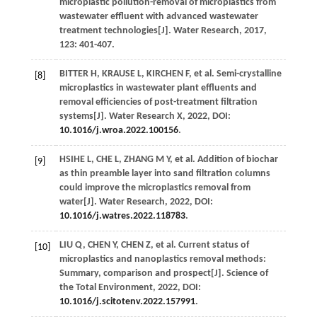
microplastic pollution-removal of microplastics from
wastewater effluent with advanced wastewater
treatment technologies[J].
Water Research
,
2017
,
123
: 401-407.
BITTER
H
,
KRAUSE
L
,
KIRCHEN
F
, et al. Semi-crystalline
[8]
microplastics in wastewater plant effluents and
removal efficiencies of post-treatment filtration
systems[J].
Water Research X
,
2022
, DOI:
10.1016/j.wroa.2022.100156
.
HSIHE
L
,
CHE
L
,
ZHANG
M Y
, et al. Addition of biochar
[9]
as thin preamble layer into sand filtration columns
could improve the microplastics removal from
water[J].
Water Research
,
2022
, DOI:
10.1016/j.watres.2022.118783
.
LIU
Q
,
CHEN
Y
,
CHEN
Z
, et al. Current status of
[10]
microplastics and nanoplastics removal methods:
Summary, comparison and prospect[J].
Science of
the Total Environment
,
2022
, DOI:
10.1016/j.scitotenv.2022.157991
.