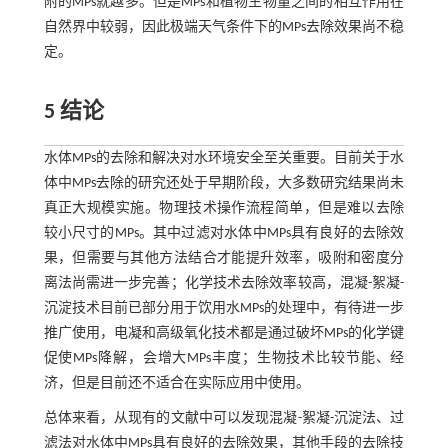
附的MPs就越多。但是MPs和植物生物量之间的相互作用在
自然界中较弱，因此极端天气条件下的MPs去除效果尚不稳
定。
5 结论
水体MPs的去除和解决对水环境安全至关重要。目前关于水
体中MPs去除的研究还处于早期阶段，大多数研究结果尚未
真正大规模实施。物理技术操作流程简单，但是难以去除
较小尺寸的MPs。其中过滤对水体中MPs具有良好的去除效
果，但需要与其他方法结合才能提升效率，吸附和密度分
离法尚需进一步完善；化学技术去除效率较高，混凝-絮凝-
沉淀技术目前已部分用于饮用水MPs的处理中，有待进一步
推广使用，电凝和高级氧化技术都是通过破坏MPs的化学键
促使MPs降解，会增大MPs丰度；生物技术比较节能、经
济，但是目前还不适合在实际应用中使用。
总体来看，从现有的文献中可以发现混凝-絮凝-沉淀法、过
滤法对水体中MPs具有良好的去除效果，其他手段的去除技