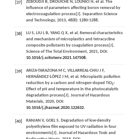
ZEBOUDJI
B
,
DROUICHE
N
,
LOUNICI
H
, et al. The
[37]
influence of parameters affecting boron removal by
electrocoagulation process[J].
Separation Science
and Technology
,
2013
,
48
(8): 1280-1288.
LU
S
,
LIU
L B
,
YANG
Q X
, et al. Removal characteristics
[38]
and mechanism of microplastics and tetracycline
composite pollutants by coagulation process[J].
Science of The Total Environment
,
2021
, DOI:
10.1016/j.scitotenv.2021.147508
.
ARIZA-TARAZONA
M C
,
VILLARREAL-CHIU
J F
,
[39]
HERNÁNDEZ-LÓPEZ
J M
, et al. Microplastic pollution
reduction by a carbon and nitrogen-doped TiO
:
2
Effect of pH and temperature in the photocatalytic
degradation process[J].
Journal of Hazardous
Materials
,
2020
, DOI:
10.1016/j.jhazmat.2020.122632
.
RANJAN
V
,
GOEL
S
. Degradation of low-density
[40]
polyethylene film exposed to UV radiation in four
environments[J].
Journal of Hazardous Toxic and