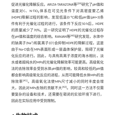
[
39
]
促进光催化降解反应。ARIZA-TARAZONA等
研究了pH值和
温度对C、N-TiO
体系在可见光条件下对高密度聚乙烯
2
(HDPE)降解过程的影响，发现低温(0 °C)和低pH值(pH=3)条
件有利于光催化过程的进行，该条件下反应50 h后，HDPE
的质量减少了70%。这一研究证明了HDPE的光催化过程存
[
40
]
在pH值和温度的综合影响。RANJAN等
研究发现，水体中
+
-
的钠离子(Na
)和氯离子(Cl
)会抑制HDPE的降解过程，这是
由于Na-Cl会在MPs表面形成一层晶体保护层，阻碍了光催
化反应的进行。因此，与具有高离子浓度的海水相比，淡
水或者超纯水的MPs的光催化降解效率可能更高。高级氧化
法的去除效率会受到水体pH值的影响，较高和较低的pH值
都会影响高级氧化反应的进程，从而可能降低水体MPs的去
[
41
]
除效率
。高级氧化法使MPs尺寸减小的同时丰度会增
[
42
]
大，因此对MPs去除的贡献不大
。同时这一方法不仅需
要复杂的设备和技术，还需要在密闭的实验环境下进行，
因此在实际应用中受到限制。