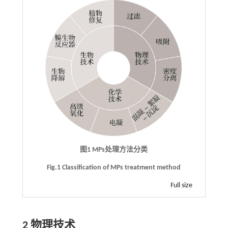
图1 MPs处理方法分类
Fig.1 Classification of MPs treatment method
Full size
2 物理技术