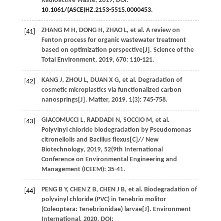
Radioactive Waste
,
2019
, DOI:
10.1061/(ASCE)HZ.2153-5515.0000453
.
ZHANG
M H
,
DONG
H
,
ZHAO
L
, et al. A review on
[41]
Fenton process for organic wastewater treatment
based on optimization perspective[J].
Science of the
Total Environment
,
2019
,
670
: 110-121.
KANG
J
,
ZHOU
L
,
DUAN
X G
, et al. Degradation of
[42]
cosmetic microplastics via functionalized carbon
nanosprings[J].
Matter
,
2019
,
1
(3): 745-758.
GIACOMUCCI
L
,
RADDADI
N
,
SOCCIO
M
, et al.
[43]
Polyvinyl chloride biodegradation by Pseudomonas
citronellolis and Bacillus flexus[C]// New
Biotechnology, 2019, 52(9th International
Conference on Environmental Engineering and
Management (ICEEM): 35-41.
PENG
B Y
,
CHEN
Z B
,
CHEN
J B
, et al. Biodegradation of
[44]
polyvinyl chloride (PVC) in Tenebrio molitor
(Coleoptera: Tenebrionidae) larvae[J].
Environment
International
,
2020
, DOI: