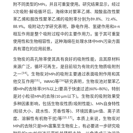
附不同类型的MPs，并且可重复使用。研究结果显示，经过
3次吸附-解吸循环后，海绵体对聚苯乙烯、羧酸盐改性聚
苯乙烯和胺改性聚苯乙烯的吸附率分别为89.8%、72.4%、
88.9%。吸附动力学研究表明，静电作用、氢键作用和π-π
相互作用是整个吸附过程中的主要作用力。鉴于其可重复
使用性和生物相容性，这种海绵在处理水体中MPs污染方面
具有潜在的应用前景。
生物炭的高孔隙率使其具有良好的吸附性能，且其原材料
来源广泛，循环可再生，是目前较为有效的生物质吸附剂
[
14
]
之一
。生物炭对MPs的吸附主要通过表面吸附作用和其
[
15
]
[
16
]
他交互作用
。WANG等
研究表明，生物炭池对聚苯乙
烯MPs的去除率(95%以上)要高于快速过滤(60%~80%)，特别
是对小粒径MPs的去除(10 μm以下)。生物炭的吸附效果受
多种因素影响，包括生物炭性质(吸附性能)、MPs自身特性
(粒径大小、疏水性、芳香性等)、环境因素(pH值、离子浓
[
15
,
17
]
度、溶解性有机物干扰)等
。本质上来说，生物炭对
MPs的去除只是MPs富集至生物炭上，有必要进一步研究吸