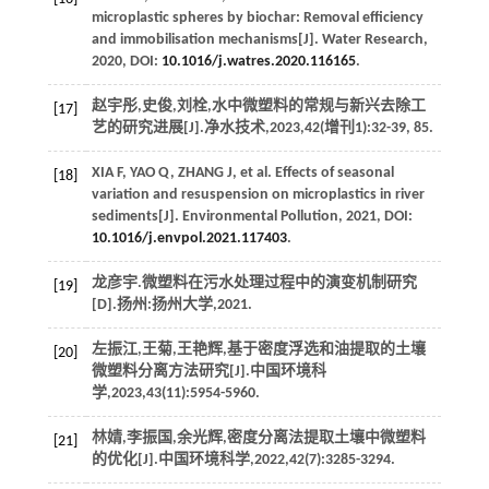
microplastic spheres by biochar: Removal efficiency
and immobilisation mechanisms[J].
Water Research
,
2020
, DOI:
10.1016/j.watres.2020.116165
.
赵宇彤,史俊,刘栓,水中微塑料的常规与新兴去除工
[17]
艺的研究进展[J].
净水技术
,
2023
,
42
(增刊1):32-39, 85.
XIA
F
,
YAO
Q
,
ZHANG
J
, et al. Effects of seasonal
[18]
variation and resuspension on microplastics in river
sediments[J].
Environmental Pollution
,
2021
, DOI:
10.1016/j.envpol.2021.117403
.
龙彦宇.微塑料在污水处理过程中的演变机制研究
[19]
[D].扬州:扬州大学,
2021
.
左振江,王菊,王艳辉,基于密度浮选和油提取的土壤
[20]
微塑料分离方法研究[J].
中国环境科
学
,
2023
,
43
(11):5954-5960.
林婧,李振国,余光辉,密度分离法提取土壤中微塑料
[21]
的优化[J].
中国环境科学
,
2022
,
42
(7):3285-3294.