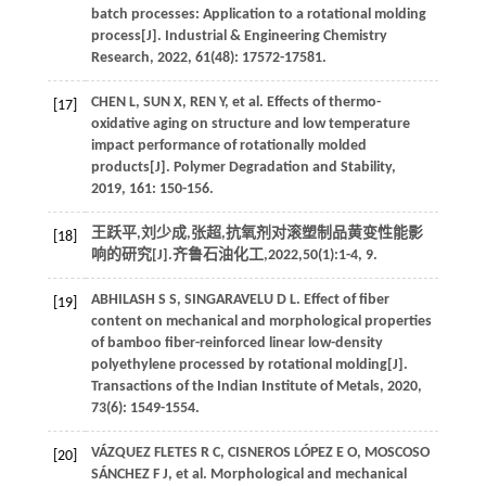
batch processes: Application to a rotational molding
process[J].
Industrial & Engineering Chemistry
Research
,
2022
,
61
(48): 17572-17581.
CHEN
L
,
SUN
X
,
REN
Y
, et al. Effects of thermo-
[17]
oxidative aging on structure and low temperature
impact performance of rotationally molded
products[J].
Polymer Degradation and Stability
,
2019
,
161
: 150-156.
王跃平,刘少成,张超,抗氧剂对滚塑制品黄变性能影
[18]
响的研究[J].
齐鲁石油化工
,
2022
,
50
(1):1-4, 9.
ABHILASH
S S
,
SINGARAVELU
D L
. Effect of fiber
[19]
content on mechanical and morphological properties
of bamboo fiber-reinforced linear low-density
polyethylene processed by rotational molding[J].
Transactions of the Indian Institute of Metals
,
2020
,
73
(6): 1549-1554.
VÁZQUEZ FLETES
R C
,
CISNEROS LÓPEZ
E O
,
MOSCOSO
[20]
SÁNCHEZ
F J
, et al. Morphological and mechanical