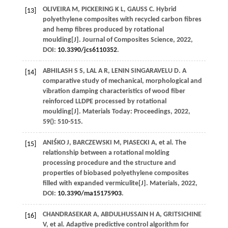
OLIVEIRA
M
,
PICKERING
K L
,
GAUSS
C
. Hybrid
[13]
polyethylene composites with recycled carbon fibres
and hemp fibres produced by rotational
moulding[J].
Journal of Composites Science
,
2022
,
DOI:
10.3390/jcs6110352
.
ABHILASH
S S
,
LAL
A R
,
LENIN SINGARAVELU
D
. A
[14]
comparative study of mechanical, morphological and
vibration damping characteristics of wood fiber
reinforced LLDPE processed by rotational
moulding[J].
Materials Today: Proceedings
,
2022
,
59
(): 510-515.
ANIŚKO
J
,
BARCZEWSKI
M
,
PIASECKI
A
, et al. The
[15]
relationship between a rotational molding
processing procedure and the structure and
properties of biobased polyethylene composites
filled with expanded vermiculite[J].
Materials
,
2022
,
DOI:
10.3390/ma15175903
.
CHANDRASEKAR
A
,
ABDULHUSSAIN
H A
,
GRITSICHINE
[16]
V
, et al. Adaptive predictive control algorithm for