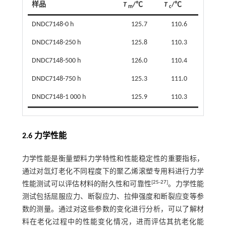
样品
T
/℃
T
/℃
m
c
DNDC7148-0 h
125.7
110.6
DNDC7148-250 h
125.8
110.3
DNDC7148-500 h
126.0
110.4
DNDC7148-750 h
125.3
111.0
DNDC7148-1 000 h
125.9
110.3
2.6 力学性能
力学性能是衡量塑料力学特性和性能稳定性的重要指标，
通过对氙灯老化不同程度下的聚乙烯滚塑专用料进行力学
[
25
-
27
]
性能测试可以评估材料的耐久性和可靠性
。力学性能
测试包括屈服应力、断裂应力、拉伸强度和断裂应变等参
数的测量。通过对这些参数的变化进行分析，可以了解材
料在老化过程中的性能变化情况，进而评估其抗老化能