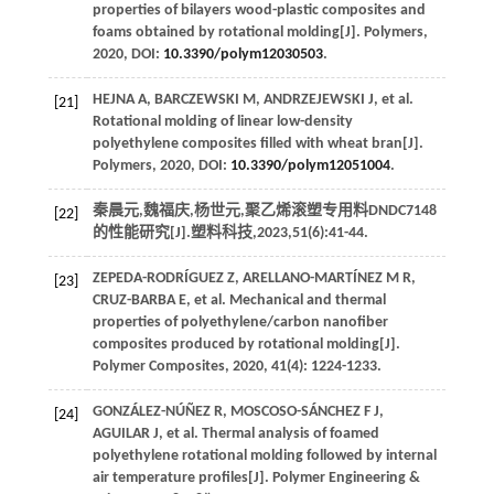
properties of bilayers wood-plastic composites and
foams obtained by rotational molding[J].
Polymers
,
2020
, DOI:
10.3390/polym12030503
.
HEJNA
A
,
BARCZEWSKI
M
,
ANDRZEJEWSKI
J
, et al.
[21]
Rotational molding of linear low-density
polyethylene composites filled with wheat bran[J].
Polymers
,
2020
, DOI:
10.3390/polym12051004
.
秦晨元,魏福庆,杨世元,聚乙烯滚塑专用料DNDC7148
[22]
的性能研究[J].
塑料科技
,
2023
,
51
(6):41-44.
ZEPEDA-RODRÍGUEZ
Z
,
ARELLANO-MARTÍNEZ
M R
,
[23]
CRUZ-BARBA
E
, et al. Mechanical and thermal
properties of polyethylene/carbon nanofiber
composites produced by rotational molding[J].
Polymer Composites
,
2020
,
41
(4): 1224-1233.
GONZÁLEZ-NÚÑEZ
R
,
MOSCOSO-SÁNCHEZ
F J
,
[24]
AGUILAR
J
, et al. Thermal analysis of foamed
polyethylene rotational molding followed by internal
air temperature profiles[J].
Polymer Engineering &