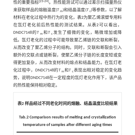
[
23
-
24
]
性的重要指标
。热性能测试可以通过差示扫描量热仪
来获取样品的熔融温度(
T
)和结晶温度(
T
)等参数，以了解
m
c
材料在老化过程中热行为的变化，
表2
为聚乙烯滚塑专用料
在氙灯老化前后热性能的测试结果。从
表2
可以看出，
DNDC7148的
T
和
T
发生了细微的变化，略微增加或降
m
c
低。氙灯老化的过程中可能导致聚乙烯链的交联和断裂，
从而改变了聚乙烯分子的结构。同时，交联和断裂会引入
额外的交联点或链断裂，使聚乙烯分子链的长度变短或变
得更加复杂，从而改变材料的熔点和结晶能力。在氙灯老
化过程中，DNDC7148的
T
和
T
表现出相对稳定的变化趋
m
c
势，说明DNDC7148在一定程度的氙灯老化作用下，该产品
的热性能保持相对稳定。
表2 样品经过不同老化时间的熔融、结晶温度比较结果
Tab.2 Comparison results of melting and crystallization
temperature of samples after different aging times