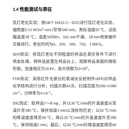
1.4 性能测试与表征
氙灯老化实验：按GB/T 16422.2—2022进行氙灯老化实验，
2
辐照度0.51 W/(m
·nm) (窄带340 nm)，黑标温度65 ℃，试验
箱温度38 ℃，湿度50%RH，102 min干燥、18 min喷淋循环
交替进行，老化时间为0、250、500、750、1 000 h。
SEM测试：将氙灯老化不同程度的样品在真空条件下进行
喷金处理，将样品放置在样品台上，观察样品表面的微观
5
形貌，加速电压为10 kV，放大倍数为2×10
。
FTIR测试：采用红外光谱仪的衰减全反射附件(ATR)对样品
化学结构进行分析，扫描次数64次，扫描范围为500~4 000
-1
-1
cm
，分辨率为4 cm
。
DSC测试：取样品5～8 mg，并以30 ℃/min的升温速度从室
温升至180 ℃，保持恒温5 min以消除热历史；以20 ℃/min
的降温速度降至60 ℃，再以20 ℃/min的升温速度升至180
℃，保持恒温5 min；最后，以20 ℃/min的降温速度降至60