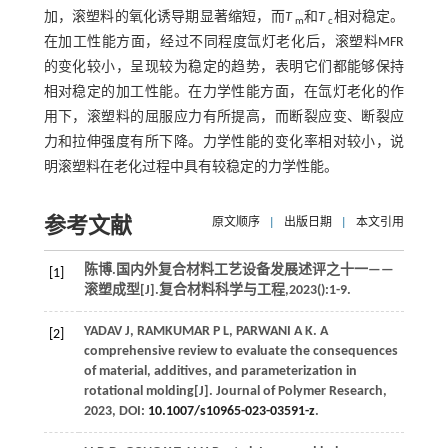
加，滚塑料的氧化诱导期显著缩短，而
T
和
T
相对稳定。
m
c
在加工性能方面，经过不同程度氙灯老化后，滚塑料MFR
的变化较小，呈现较为稳定的趋势，表明它们都能够保持
相对稳定的加工性能。在力学性能方面，在氙灯老化的作
用下，滚塑料的屈服应力有所提高，而断裂应变、断裂应
力和拉伸强度有所下降。力学性能的变化率相对较小，说
明滚塑料在老化过程中具有较稳定的力学性能。
参考文献
原文顺序
|
出版日期
|
本文引用
陈博.国内外复合材料工艺设备发展述评之十一——
[1]
滚塑成型[J].
复合材料科学与工程
,
2023
():1-9.
YADAV
J
,
RAMKUMAR
P L
,
PARWANI
A K
. A
[2]
comprehensive review to evaluate the consequences
of material, additives, and parameterization in
rotational molding[J].
Journal of Polymer Research
,
2023
, DOI:
10.1007/s10965-023-03591-z
.