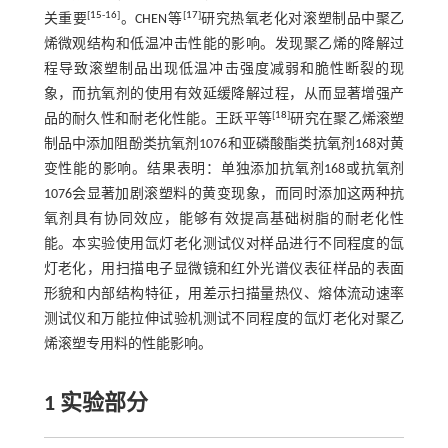
[
15
-
16
]
[
17
]
关重要
。CHEN等
研究热氧老化对滚塑制品中聚乙
烯微观结构和低温冲击性能的影响。发现聚乙烯的降解过
程导致滚塑制品出现低温冲击强度减弱和脆性断裂的现
象，而抗氧剂的使用有效延缓降解过程，从而显著增强产
[
18
]
品的耐久性和耐老化性能。王跃平等
研究在聚乙烯滚塑
制品中添加阻酚类抗氧剂1076和亚磷酸酯类抗氧剂168对黄
变性能的影响。结果表明：单独添加抗氧剂168或抗氧剂
1076会显著加剧滚塑料的黄变现象，而同时添加这两种抗
氧剂具有协同效应，能够有效提高基础树脂的耐老化性
能。本实验使用氙灯老化测试仪对样品进行不同程度的氙
灯老化，用扫描电子显微镜和红外光谱仪表征样品的表面
形貌和内部结构特征，用差示扫描量热仪、熔体流动速率
测试仪和万能拉伸试验机测试不同程度的氙灯老化对聚乙
烯滚塑专用料的性能影响。
1 实验部分