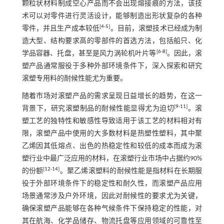
颗粒状材料制成空心产品而不会出现熔接痕的方法，该技
术可以对零件进行灵活设计，能够制造出形状复杂的各种
[
4
-
5
]
零件，并且生产成本较低
。目前，滚塑技术已经成为制
造大型、结构要求高的零部件的首选方法，包括船只、化
[
6
-
8
]
学品容器、托盘，甚至是风力涡轮机叶片等
。因此，滚
塑产品通常服役于多种外部环境条件下，深入探索和研究
滚塑专用料的耐候性能尤为重要。
随着市场对滚塑产品的需求呈现日益增长的趋势，在这一
[
9
-
11
]
背景下，研究滚塑制品的耐候性能显得尤为迫切
。滚
塑工艺的独特性和敏感性导致适用于该工艺的材料相对有
限，滚塑产品中使用的大多数材料是热塑性塑料，其中聚
乙烯因其低熔点、出色的热稳定性和较低的成本而成为滚
塑行业中最广泛应用的材料，在滚塑行业市场中占据约90%
[
12
-
14
]
的份额
。聚乙烯滚塑料的耐候性能是指材料在长期服
役于外部环境条件下的稳定性和耐久性，而滚塑产品应用
场景通常涉及户外环境，因此对耐候性的要求尤为关键，
确保滚塑产品能够在各种气候条件下保持稳定的性能，对
其在航海、化学品储存、物流托盘等应用领域的可靠性至