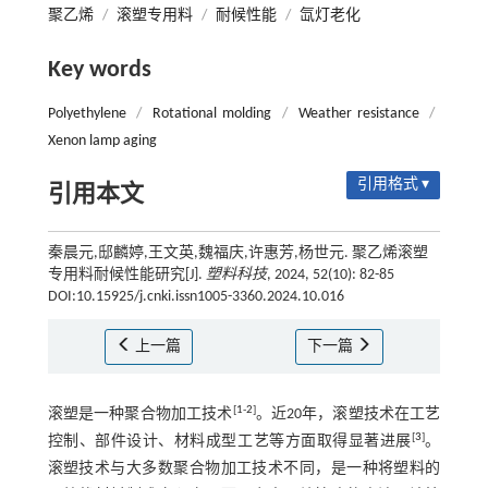
聚乙烯
/
滚塑专用料
/
耐候性能
/
氙灯老化
Key words
Polyethylene
/
Rotational molding
/
Weather resistance
/
Xenon lamp aging
引用格式 ▾
引用本文
秦晨元,邸麟婷,王文英,魏福庆,许惠芳,杨世元. 聚乙烯滚塑
专用料耐候性能研究[J].
塑料科技
, 2024, 52(10): 82-85
DOI:10.15925/j.cnki.issn1005-3360.2024.10.016
上一篇
下一篇
[
1
-
2
]
滚塑是一种聚合物加工技术
。近20年，滚塑技术在工艺
[
3
]
控制、部件设计、材料成型工艺等方面取得显著进展
。
滚塑技术与大多数聚合物加工技术不同，是一种将塑料的