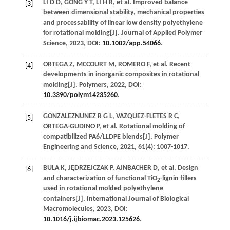
LI
D D
,
GONG
Y T
,
LI
H R
, et al. Improved balance
[3]
between dimensional stability, mechanical properties
and processability of linear low density polyethylene
for rotational molding[J].
Journal of Applied Polymer
Science
,
2023
, DOI:
10.1002/app.54066
.
ORTEGA
Z
,
MCCOURT
M
,
ROMERO
F
, et al. Recent
[4]
developments in inorganic composites in rotational
molding[J].
Polymers
,
2022
, DOI:
10.3390/polym14235260
.
GONZALEZNUNEZ
R G L
,
VAZQUEZ-FLETES
R C
,
[5]
ORTEGA-GUDINO
P
, et al. Rotational molding of
compatibilized PA6/LLDPE blends[J].
Polymer
Engineering and Science
,
2021
,
61
(4): 1007-1017.
BULA
K
,
JĘDRZEJCZAK
P
,
AJNBACHER
D
, et al. Design
[6]
and characterization of functional TiO
-lignin fillers
2
used in rotational molded polyethylene
containers[J].
International Journal of Biological
Macromolecules
,
2023
, DOI:
10.1016/j.ijbiomac.2023.125626
.