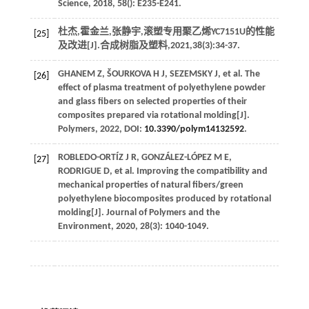
Science
,
2018
,
58
(): E235-E241.
杜杰,霍金兰,张静宇,滚塑专用聚乙烯YC7151U的性能
[25]
及改进[J].
合成树脂及塑料
,
2021
,
38
(3):34-37.
GHANEM
Z
,
ŠOURKOVA
H J
,
SEZEMSKY
J
, et al. The
[26]
effect of plasma treatment of polyethylene powder
and glass fibers on selected properties of their
composites prepared via rotational molding[J].
Polymers
,
2022
, DOI:
10.3390/polym14132592
.
ROBLEDO-ORTÍZ
J R
,
GONZÁLEZ-LÓPEZ
M E
,
[27]
RODRIGUE
D
, et al. Improving the compatibility and
mechanical properties of natural fibers/green
polyethylene biocomposites produced by rotational
molding[J].
Journal of Polymers and the
Environment
,
2020
,
28
(3): 1040-1049.