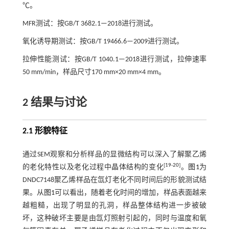
℃。
MFR测试：按GB/T 3682.1—2018进行测试。
氧化诱导期测试：按GB/T 19466.6—2009进行测试。
拉伸性能测试：按GB/T 1040.1—2018进行测试，拉伸速率
50 mm/min，样品尺寸170 mm×20 mm×4 mm。
2 结果与讨论
2.1 形貌特征
通过SEM观察和分析样品的显微结构可以深入了解聚乙烯
[
19
-
20
]
的老化特性以及老化过程中晶体结构的变化
。
图1
为
DNDC7148聚乙烯样品在氙灯老化不同时间后的形貌测试结
果。从
图1
可以看出，随着老化时间的增加，样品表面越来
越粗糙，出现了明显的孔洞，样品整体结构进一步被破
坏，这种破坏主要是由氙灯照射引起的，同时与温度和氧