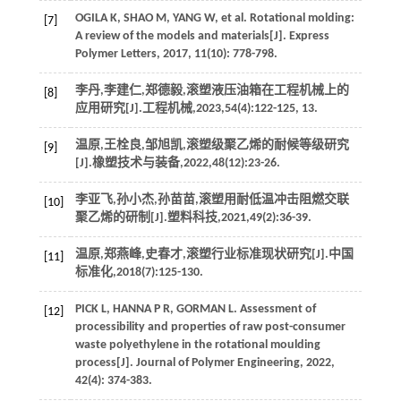
OGILA
K
,
SHAO
M
,
YANG
W
, et al. Rotational molding:
[7]
A review of the models and materials[J].
Express
Polymer Letters
,
2017
,
11
(10): 778-798.
李丹,李建仁,郑德毅,滚塑液压油箱在工程机械上的
[8]
应用研究[J].
工程机械
,
2023
,
54
(4):122-125, 13.
温原,王栓良,邹旭凯,滚塑级聚乙烯的耐候等级研究
[9]
[J].
橡塑技术与装备
,
2022
,
48
(12):23-26.
李亚飞,孙小杰,孙苗苗,滚塑用耐低温冲击阻燃交联
[10]
聚乙烯的研制[J].
塑料科技
,
2021
,
49
(2):36-39.
温原,郑燕峰,史春才,滚塑行业标准现状研究[J].
中国
[11]
标准化
,
2018
(7):125-130.
PICK
L
,
HANNA
P R
,
GORMAN
L
. Assessment of
[12]
processibility and properties of raw post-consumer
waste polyethylene in the rotational moulding
process[J].
Journal of Polymer Engineering
,
2022
,
42
(4): 374-383.