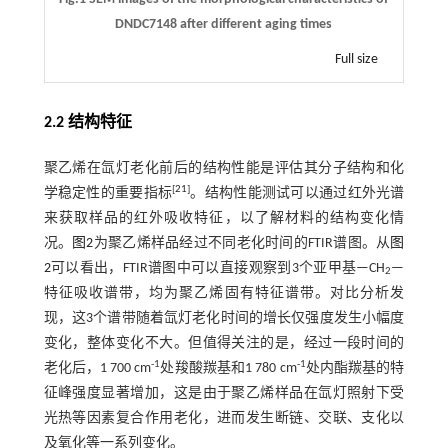
DNDC7148 after different aging times
Full size
2.2 结构特征
聚乙烯在氙灯老化前后的结构性能是评估其分子结构和化
[
21
]
学稳定性的重要指标
。结构性能测试可以通过红外光谱
来获取样品的红外吸收特征，以了解材料的结构变化情
况。
图2
为聚乙烯样品经过不同老化时间的FTIR谱图。从
图
2
可以看出，FTIR谱图中可以直接观察到3个亚甲基—CH
—
2
特征吸收谱带，均为聚乙烯固有特征谱带。对比分析发
现，这3个谱带随着氙灯老化时间的增长仅强度发生小幅度
变化，整体变化不大。但值得关注的是，经过一段时间的
-1
-1
老化后，1 700 cm
处羧酸羰基和1 780 cm
处内酯羰基的特
征峰强度显著增加，这是由于聚乙烯样品在氙灯照射下受
光热等因素复合作用老化，进而发生断链、交联、支化以
及氧化等一系列变化。