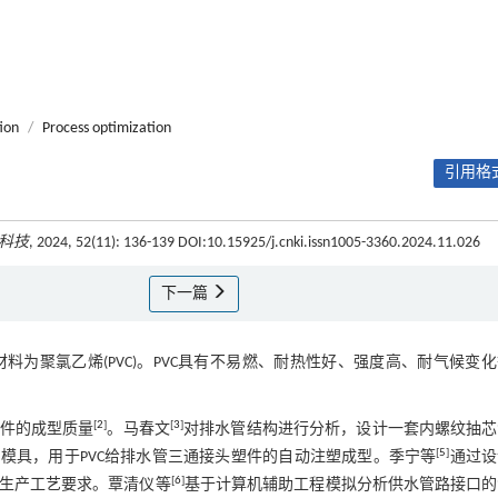
ion
/
Process optimization
引用格式
科技
, 2024, 52(11): 136-139 DOI:10.15925/j.cnki.issn1005-3360.2024.11.026
下一篇
为聚氯乙烯(PVC)。PVC具有不易燃、耐热性好、强度高、耐气候变
[
2
]
[
3
]
件的成型质量
。马春文
对排水管结构进行分析，设计一套内螺纹抽芯
[
5
]
模具，用于PVC给排水管三通接头塑件的自动注塑成型。季宁等
通过设
[
6
]
生产工艺要求。覃清仪等
基于计算机辅助工程模拟分析供水管路接口的