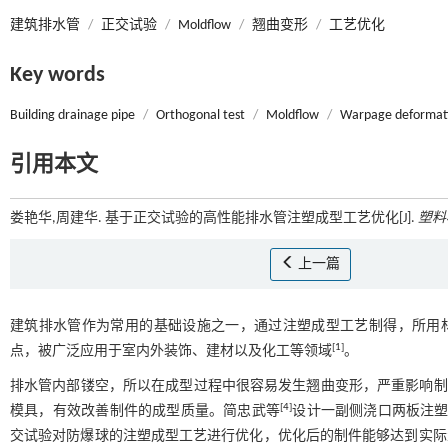
建筑排水管
/
正交试验
/
Moldflow
/
翘曲变形
/
工艺优化
Key words
Building drainage pipe
/
Orthogonal test
/
Moldflow
/
Warpage deformat
引用本文
娄艳华,周建华. 基于正交试验的高性能排水管注塑成型工艺优化[J].
塑料
上一篇
建筑排水管作为常用的基础设施之一，通过注塑成型工艺制得，所用材料
[
1
]
点，被广泛应用于室内外装饰、建材以及化工等领域
。
排水管内部镂空，所以在成型过程中很容易发生翘曲变形，严重影响制
[
4
]
模具，有效改善制件的成型质量。简忠武等
设计一副侧浇口两板注塑
交试验对防爆球的注塑成型工艺进行优化，优化后的制件能够达到实际