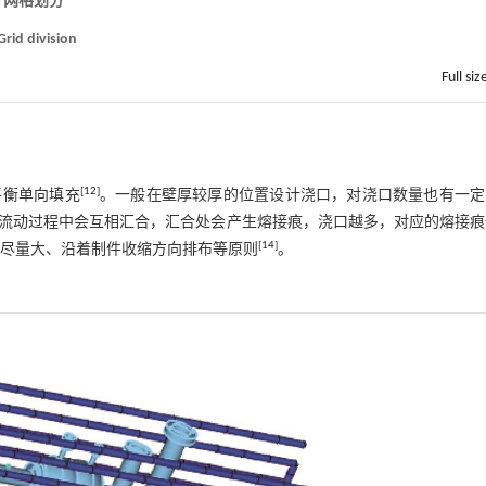
2 网格划分
Grid division
Full siz
[
12
]
平衡单向填充
。一般在壁厚较厚的位置设计浇口，对浇口数量也有一定
流动过程中会互相汇合，汇合处会产生熔接痕，浇口越多，对应的熔接痕
[
14
]
尽量大、沿着制件收缩方向排布等原则
。