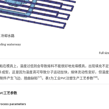
3 冷却水路
ooling waterway
Full siz
粘在模具上，温度过低则会导致熔料不能很好地充填模具，出现填充不足
件成型，这是因为温度高可导致分子运动加快，熔体流动性变好，但温度
[
17
]
[
18
]
制件产生飞边、翘曲缺陷
。
表1
为工业PVC注塑生产工艺参数
。
PVC工艺参数
rocess parameters