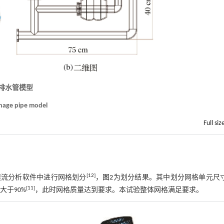
 排水管模型
inage pipe model
Full siz
[
12
]
low模流分析软件中进行网格划分
，
图2
为划分结果。其中划分网格单元尺寸
[
11
]
大于90%
，此时网格质量达到要求。本试验整体网格满足要求。