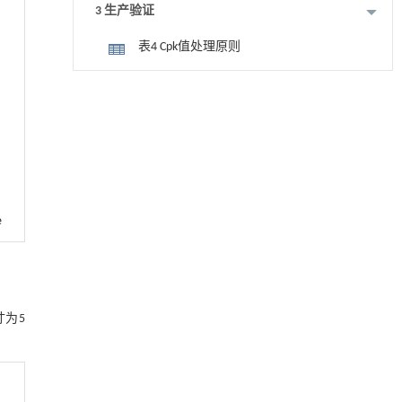
3 生产验证
表4 Cpk值处理原则
表5 20个样品翘曲值 (mm)
降温路面涂层混合反射行为及其对道路光环境
[1]
安全的影响研究
图7 排水管Cpk分析结果
Engineering
. 2026, Vol.58(3): 1-303
4 结论
https://doi.org/10.1016/j.eng.2025.06.014
参考文献
基于均相催化剂的两段式水热液化实现丙烯腈-
[2]
丁二烯-苯乙烯共聚物的分步脱氮与液化
e
Engineering
. 2026, Vol.58(3): 1-303
https://doi.org/10.1016/j.eng.2025.12.037
用于背面供电网络的纯钌n-TSV加工与极致全干
[3]
法SOI晶圆减薄技术
为5
Engineering
. 2026, Vol.58(3): 1-303
https://doi.org/10.1016/j.eng.2025.10.026
甲醇法升级回收聚对苯二甲酸乙二酯塑料制备
[4]
乳酸和1,4-环己烷二甲酸