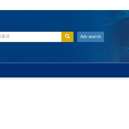
Adv search