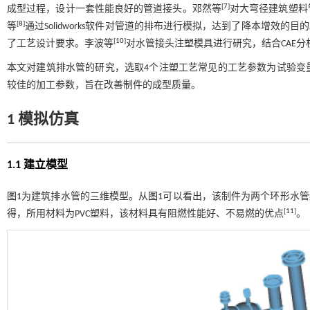
[
7
]
成型过程，设计一套性能良好的管道接头。邓然等
对大弯径建筑塑料
[
8
]
等
通过Solidworks软件对管道的排布进行模拟，达到了降本增效的目
[
10
]
了工艺设计要求。李波等
对水管接头注塑模具进行研究，结合CAE
本文对建筑排水管的研究，选取4个注塑工艺常见的工艺参数为试验变
较佳的加工参数，旨在改善制件的成型质量。
1 模拟仿真
1.1 建立模型
图1
为建筑排水管的三维模型。从
图1
可以看出，该制件为两个环形水管结
[
11
]
得，所用材料为PVC塑料，该材料具有阻燃性能好、不易燃的优点
。