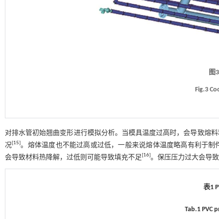
图
Fig.3 C
对排水管初始翘曲变形进行模拟分析。当模具温度过高时，会导致熔料
[
15
]
况
。熔体温度也不能过高或过低，一般来说熔体温度略高有利于制
[
16
]
会导致材料热降解，过低则可能导致填充不足
。保压压力过大会导致
表1 
Tab.1 PVC p