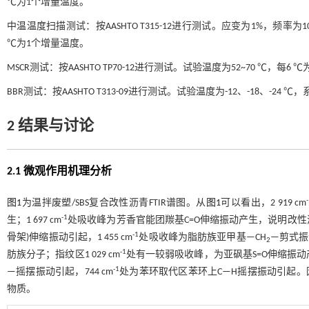
℃为1个增量温度。
中温温度扫描测试：按AASHTO T315-12进行测试。应变为1%，频率为10
℃为1个增量温度。
MSCR测试：按AASHTO TP70-12进行测试。试验温度为52~70 ℃，
BBR测试：按AASHTO T313-09进行测试。试验温度为-12、-18、-24
2 结果与讨论
2.1 微观作用机理分析
图1
为温拌废塑/SBS复合改性沥青FTIR谱图。从
图1
可以看出，2 919 cm
-1
生；1 697 cm
处吸收峰为芳香官能团羰基C=O伸缩振动产生，说明改性沥
-1
骨架)伸缩振动引起，1 455 cm
处吸收峰为脂肪族亚甲基—CH
—剪式振动
2
-1
肪族分子；指纹区1 029 cm
处有一较弱吸收峰，为亚砜基S=O伸缩振动产生
-1
—摇摆振动引起，744 cm
处为苯环取代区苯环上C—H摇摆振动引起。
物质。