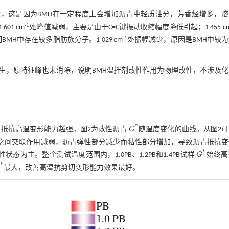
，这是因为BMH在一定程度上会增加沥青中轻质油分，芳香烃增多，溶
-1
1 cm
处峰值减弱，主要是由于C=C键振动收缩幅度降低引起；1 455 c
-1
H中存在较多脂肪族分子。1 029 cm
处振幅减少，原因是BMH中较
生，原特征峰也未消除，说明BMH温拌剂改性作用为物理改性，不涉及
*
青抵抗高温变形能力越强。
图2
为改性沥青
G
随温度变化的曲线。从
图2
可
G
*
之间交联作用减弱，沥青弹性部分减少而黏性部分增加，导致沥青抵抗变
*
为主。整个测试温度范围内，1.0PB、1.2PB和1.4PB试样
G
始终高
G
*
*
最大，改善高温抗剪切变形能力效果最好。
*