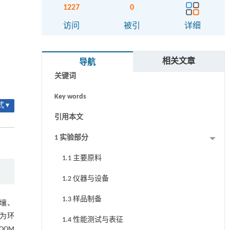
1227
0
访问
被引
详细
摘要
相关文章
导航
关键词
Key words
 ▾
引用本文
1 实验部分
1.1 主要原料
1.2 仪器与设备
1.3 样品制备
壤、
还为环
1.4 性能测试与表征
OOM