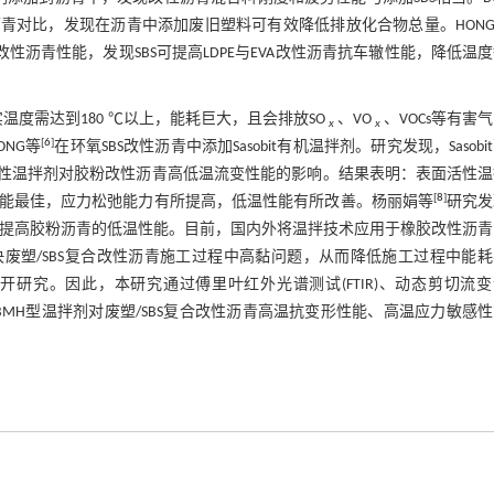
青对比，发现在沥青中添加废旧塑料可有效降低排放化合物总量。HON
A)复合改性沥青性能，发现SBS可提高LDPE与EVA改性沥青抗车辙性能，降低温
温度需达到180 ℃以上，能耗巨大，且会排放SO
、VO
、VOCs等有害
x
x
[
6
]
NG等
在环氧SBS改性沥青中添加Sasobit有机温拌剂。研究发现，Sasobi
性温拌剂对胶粉改性沥青高低温流变性能的影响。结果表明：表面活性温
[
8
]
性能最佳，应力松弛能力有所提高，低温性能有所改善。杨丽娟等
研究发
入可提高胶粉沥青的低温性能。目前，国内外将温拌技术应用于橡胶改性沥
决废塑/SBS复合改性沥青施工过程中高黏问题，从而降低施工过程中能
开研究。因此，本研究通过傅里叶红外光谱测试(FTIR)、动态剪切流
)研究BMH型温拌剂对废塑/SBS复合改性沥青高温抗变形性能、高温应力敏感