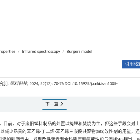
roperties
/
Infrared spectroscopy
/
Burgers model
引用格式
J].
塑料科技
, 2024, 52(12): 70-76 DOI:10.15925/j.cnki.issn1005-
下一篇
。目前，对于废旧塑料制品的处置以掩埋和焚烧为主，但这些手段会对土
少昂贵的苯乙烯-丁二烯-苯乙烯三嵌段共聚物(SBS)改性剂的用量，
添加到沥青中，发现改性沥青混合料刚度和疲劳性能与添加SBS相当。B