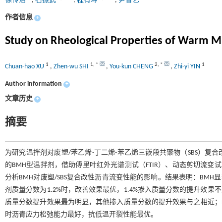
徐传浩
,
石振武
,
程有坤
,
尹智艺
作者信息
+
Study on Rheological Properties of Warm M
1
1
,
*
2
,
*
1
Chuan-hao XU
,
Zhen-wu SHI
,
You-kun CHENG
,
Zhi-yi YIN
Author information
+
文章历史
+
摘要
为研究温拌剂对废塑/苯乙烯-丁二烯-苯乙烯三嵌段共聚物（SBS）复合改
的BMH型温拌剂，借助傅里叶红外光谱测试（FTIR）、动态剪切流变试
分析BMH对废塑/SBS复合改性沥青流变性能的影响。结果表明：BMH
剂质量分数为1.2%时，改善效果最优，1.4%掺入质量分数的提升效果不
质量分数提升效果最为明显，其他掺入质量分数的提升效果与之相近；BM
时沥青应力松弛能力最好，抗低温开裂性能最优。