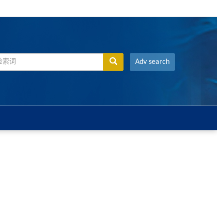
Adv search