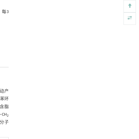
图12 改性沥青Burgers模型参数
Engineering
. 2026, Vol.58(3): 1-303
，每3
https://doi.org/10.1016/j.eng.2025.07.044
λλ λ和延迟时间 &#x3C4;" role="presentation"
style="position: relative;">ττ τ">
基于机器学习揭示二氢杨梅素抑制TGF-β/ALK5
[5]
图13 改性沥青松弛时间 &#x3BB;"
信号通路治疗肺纤维化的新机制
Engineering
. 2026, Vol.58(3): 1-303
role="presentation" style="position:
3 结论
https://doi.org/10.1016/j.eng.2025.10.017
relative;">λλ λ和延迟时间 &#x3C4;"
参考文献
role="presentation" style="position:
relative;">ττ τ
振动产
(苯环
含脂
CH
2
等分子