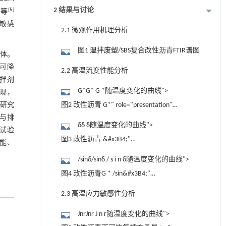
2 结果与讨论
[
5
]
G等
度敏感
2.1 微观作用机理分析
图1 温拌废塑/SBS复合改性沥青FTIR谱图
气体。
t可降
2.2 高温流变性能分析
拌剂
G*G* G *随温度变化的曲线">
现，
青研究
图2 改性沥青 G*" role="presentation"
耗与排
style="position: relative;">G*G* G *随温度
δδ δ随温度变化的曲线">
变试验
变化的曲线
图3 改性沥青 &#x3B4;"
性能、
role="presentation" style="position:
/sinδ/sinδ / s i n δ随温度变化的曲线">
relative;">δδ δ随温度变化的曲线
图4 改性沥青G * /sin&#x3B4;"
role="presentation" style="position:
2.3 高温应力敏感性分析
relative;">/sinδ/sinδ / s i n δ随温度变化的曲
JnrJnr J n r随温度变化的曲线">
线