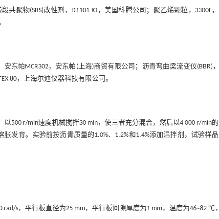
聚物(SBS)改性剂，D1101 JO，美国科腾公司；聚乙烯颗粒，3300F
。
，安东帕MCR302，安东帕(上海)商贸有限公司；沥青弯曲梁流变仪(BBR)，S
TEX 80，上海尔迪仪器科技有限公司。
 r/min速度机械搅拌30 min，使三者充分混合，然后以4 000 r/min
充分溶胀发育。实验前按沥青质量的1.0%、1.2%和1.4%添加温拌剂，试验样
。
 rad/s，平行板直径为25 mm，平行板间隙厚度为1 mm，温度为46~82 ℃