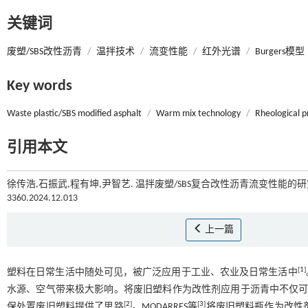
关键词
废塑/SBS改性沥青
/
温拌技术
/
流变性能
/
红外光谱
/
Burgers模型
Key words
Waste plastic/SBS modified asphalt
/
Warm mix technology
/
Rheological p
引用本文
徐传浩,石振武,程有坤,尹智艺. 温拌废塑/SBS复合改性沥青流变性能的研究[
3360.2024.12.013
上一篇
[
1
]
塑料在日常生活中随处可见，被广泛应用于工业、农业及日常生活中
水源、空气带来极大影响。将废旧塑料作为改性剂应用于沥青中不仅可以减
[
2
]
[
3
]
保处置废旧塑料提供了思路
。MODARRES等
将废旧塑料瓶作为改性剂