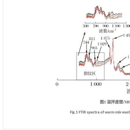
图1 温拌废塑/S
Fig.1 FTIR spectra of warm mix was