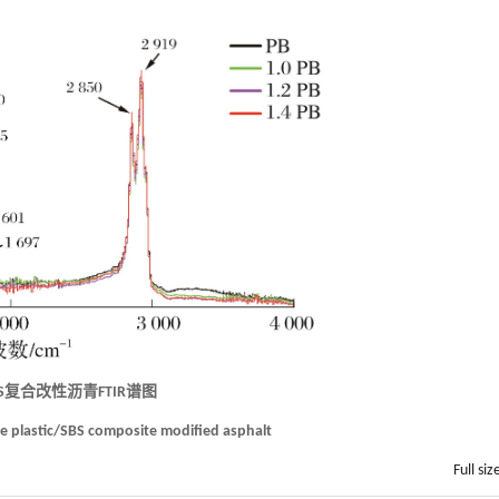
BS复合改性沥青FTIR谱图
te plastic/SBS composite modified asphalt
Full siz