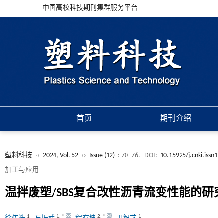
中国高校科技期刊集群服务平台
首页
期刊介绍
塑料科技
››
2024, Vol. 52
››
Issue (12)
: 70 -76.
DOI:
10.15925/j.cnki.iss
加工与应用
温拌废塑/SBS复合改性沥青流变性能的研
1
1
,
*
2
,
*
1