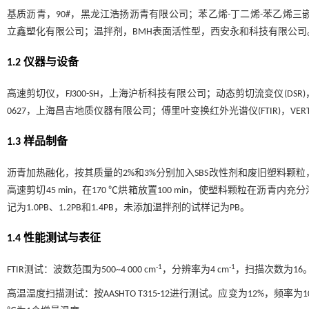
基质沥青，90#，黑龙江浩扬沥青有限公司；苯乙烯-丁二烯-苯乙烯三嵌段共
立鑫塑化有限公司；温拌剂，BMH表面活性型，西安永和科技有限公司
1.2 仪器与设备
高速剪切仪，FJ300-SH，上海沪析科技有限公司；动态剪切流变仪(DSR)
0627，上海昌吉地质仪器有限公司；傅里叶变换红外光谱仪(FTIR)，VER
1.3 样品制备
沥青加热融化，按其质量的2%和3%分别加入SBS改性剂和废旧塑料颗粒，以500
高速剪切45 min，在170 ℃烘箱放置100 min，使塑料颗粒在沥青内
记为1.0PB、1.2PB和1.4PB，未添加温拌剂的试样记为PB。
1.4 性能测试与表征
-1
-1
FTIR测试：波数范围为500~4 000 cm
，分辨率为4 cm
，扫描次数为16
高温温度扫描测试：按AASHTO T315-12进行测试。应变为12%，频率为10