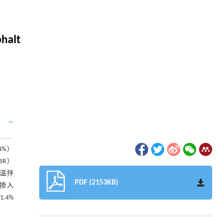
halt
4%）
BR）
当温拌
PDF (2153KB)
的掺入
.4%