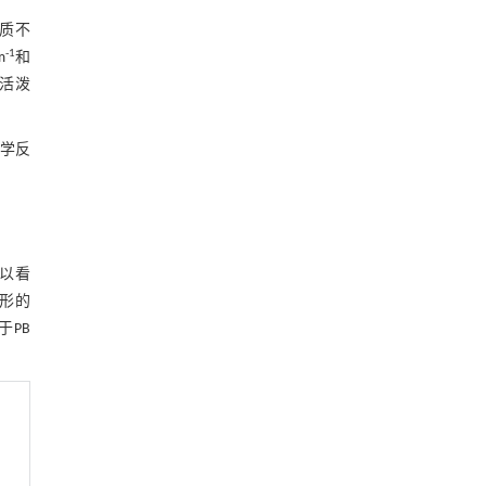
质不
-1
m
和
为活泼
化学反
以看
形的
于PB