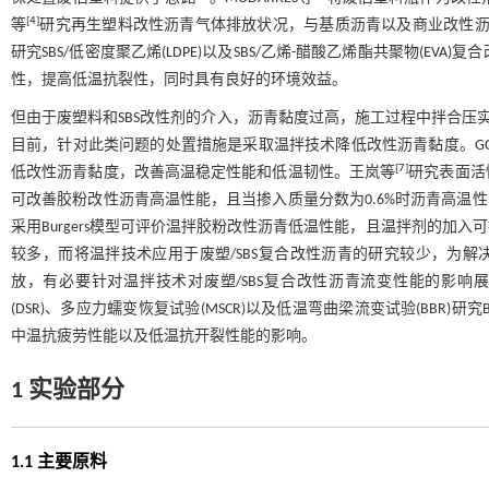
[
4
]
等
研究再生塑料改性沥青气体排放状况，与基质沥青以及商业改性沥
研究SBS/低密度聚乙烯(LDPE)以及SBS/乙烯-醋酸乙烯酯共聚物(EV
性，提高低温抗裂性，同时具有良好的环境效益。
但由于废塑料和SBS改性剂的介入，沥青黏度过高，施工过程中拌合压实
目前，针对此类问题的处置措施是采取温拌技术降低改性沥青黏度。GO
[
7
]
低改性沥青黏度，改善高温稳定性能和低温韧性。王岚等
研究表面活
可改善胶粉改性沥青高温性能，且当掺入质量分数为0.6%时沥青高温
采用Burgers模型可评价温拌胶粉改性沥青低温性能，且温拌剂的加
较多，而将温拌技术应用于废塑/SBS复合改性沥青的研究较少，为解
放，有必要针对温拌技术对废塑/SBS复合改性沥青流变性能的影响展
(DSR)、多应力蠕变恢复试验(MSCR)以及低温弯曲梁流变试验(BBR
中温抗疲劳性能以及低温抗开裂性能的影响。
1 实验部分
1.1 主要原料