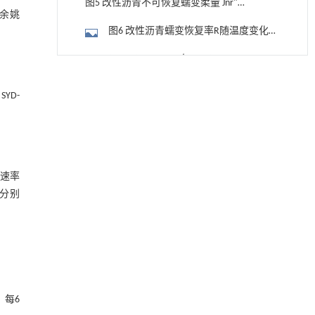
图5 改性沥青不可恢复蠕变柔量 Jnr"
，余姚
role="presentation" style="position:
图6 改性沥青蠕变恢复率R随温度变化的
relative;">JnrJnr J n r随温度变化的曲线
曲线
Jnr,diffJnr,diff J n r , d i f f与 Rdiff" role="presentation"
降温路面涂层混合反射行为及其对道路光环境
[1]
style="position: relative;">RdiffRdiff R d i f f">
安全的影响研究
YD-
图7 不同温度下改性沥青 Jnr,diff"
Engineering
. 2026, Vol.58(3): 1-303
role="presentation" style="position:
https://doi.org/10.1016/j.eng.2025.06.014
Jnr−slopJnr-slop J n r - s l o p">
relative;">Jnr,diffJnr,diff J n r , d i f f与 Rdiff"
图8 不同温度下改性沥青的 Jnr-slop"
用于宽浓度范围高效捕集CO₂及低能耗再生的新
[2]
role="presentation" style="position:
型酮基IPDA相变吸收剂
role="presentation" style="position:
2.4 中温抗疲劳性能分析
的速率
relative;">RdiffRdiff R d i f f
Engineering
. 2026, Vol.58(3): 1-303
relative;">Jnr−slopJnr-slop J n r - s l o p
品分别
https://doi.org/10.1016/j.eng.2025.05.008
图9 改性沥青疲劳因子随温度的变化
动力学引导的聚对苯二甲酸乙二酯可控低聚解
[3]
2.5 低温流变性能分析
聚及其定制化高性能聚合物升级回收
Engineering
. 2026, Vol.58(3): 1-303
图10 不同温度下改性沥青的S（60）和
https://doi.org/10.1016/j.eng.2026.02.010
m（60）
图11 改性沥青蠕变柔量拟合曲线
利用纳米结构增强水产养殖安全性——危害物
[4]
，每6
检测与去除