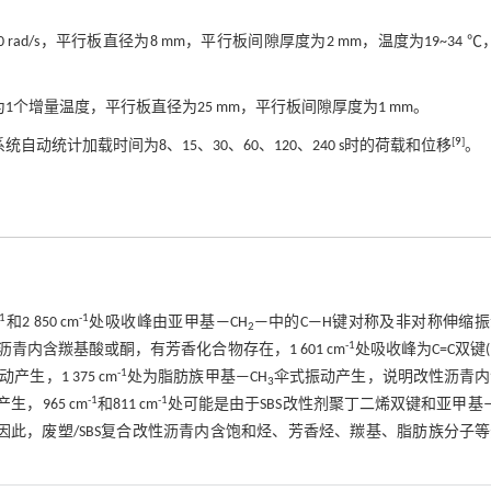
 rad/s，平行板直径为8 mm，平行板间隙厚度为2 mm，温度为19~34 ℃
每6 ℃为1个增量温度，平行板直径为25 mm，平行板间隙厚度为1 mm。
[
9
]
 ℃，系统自动统计加载时间为8、15、30、60、120、240 s时的荷载和位移
。
-1
-1
和2 850 cm
处吸收峰由亚甲基—CH
—中的C—H键对称及非对称伸缩
2
-1
青内含羰基酸或酮，有芳香化合物存在，1 601 cm
处吸收峰为C=C双键
-1
产生，1 375 cm
处为脂肪族甲基—CH
伞式振动产生，说明改性沥青内
3
-1
-1
，965 cm
和811 cm
处可能是由于SBS改性剂聚丁二烯双键和亚甲基—
因此，废塑/SBS复合改性沥青内含饱和烃、芳香烃、羰基、脂肪族分子