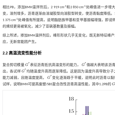
-1
-1
相比PB，添加BMH温拌剂后，2 919 cm
和2 850 cm
处峰值进一步增大
变，溶剂增多，沥青逐渐由溶凝胶型向溶胶型转变，使沥青黏度降低。1 60
-1
1 375 cm
处峰值有所提高，说明脂肪族甲基和亚甲基振幅增强，即说明BM
的烯烃更易被氧化，减少了亚砜基数量及振幅。
综上所述，掺加BMH温拌剂后，峰形形状几乎无变化，既无新特征峰产
应，无新官能团产生。
2.2 高温流变性能分析
*
*
复合剪切模量
G
表征沥青抵抗高温变形的能力，
G
值越大表明该沥
G
*
G
*
*
出，各试样
G
均随温度升高而逐渐降低。这是因为温度升高导致分子
G
*
*
能力减弱，且随温度提高，
G
变化逐渐趋于平缓，说明此时沥青以黏性状态
G
*
试样，说明BMH可提高废塑/SBS复合改性沥青高温性能，其中1.2PB的
G
G