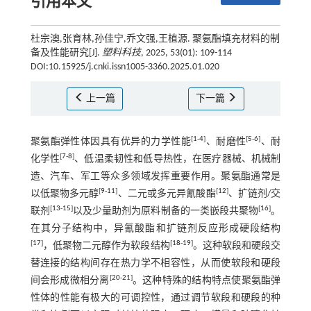
引用本文
杜宗澳,张育林,孙佳宁,乔文强,王植源. 聚氨酯填充材料的制
备及性能研究[J].
塑料科技
, 2025, 53(01): 109-114
DOI:10.15925/j.cnki.issn1005-3360.2025.01.020
上一篇
下一篇
[
1
-
4
]
[
5
-
6
]
聚氨酯弹性体因具有优异的力学性能
、耐磨性
、耐
[
7
-
8
]
化学性
、低温柔韧性和低导热性，在医疗器械、机械制
造、汽车、军工等众多领域发挥重要作用。聚氨酯通常是
[
9
-
11
]
[
12
]
以低聚物多元醇
、二元或多元异氰酸酯
、扩链剂/交
[
13
-
15
]
[
16
]
联剂
以及少量助剂为原料制备的一类嵌段共聚物
。
在其分子结构中，异氰酸酯和扩链剂反应形成硬段结构
[
17
]
[
18
-
19
]
，低聚物二元醇作为软段结构
。这种软段和硬段交
替连接的结构间存在热力学不相容性，从而使软段和硬段
[
20
-
21
]
间会形成微相分离
。这种特殊的结构特点使聚氨酯弹
性体的性能有极大的可调控性，通过调节软段和硬段的种