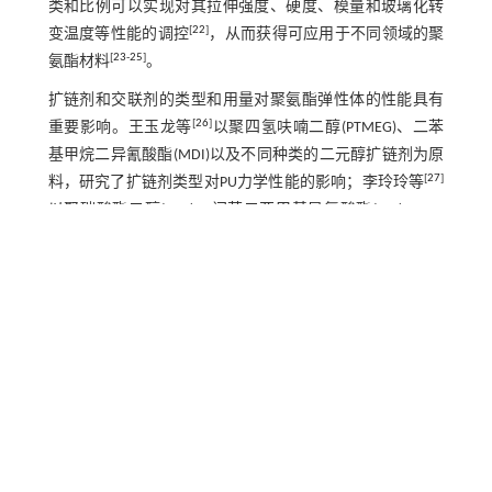
类和比例可以实现对其拉伸强度、硬度、模量和玻璃化转
[
22
]
变温度等性能的调控
，从而获得可应用于不同领域的聚
[
23
-
25
]
氨酯材料
。
扩链剂和交联剂的类型和用量对聚氨酯弹性体的性能具有
[
26
]
重要影响。王玉龙等
以聚四氢呋喃二醇(PTMEG)、二苯
基甲烷二异氰酸酯(MDI)以及不同种类的二元醇扩链剂为原
[
27
]
料，研究了扩链剂类型对PU力学性能的影响；李玲玲等
以聚碳酸酯二醇(PCD)、间苯二亚甲基异氰酸酯(XDI)、1,4-
丁二醇(BDO)、对苯二酚二羟乙基醚(HQEE)为原料，对比了
[
28
]
HQEE和BDO对XDI型聚氨酯性能的影响；孙浩等
以聚酯
多元醇XCP2000D、二苯基甲烷二异氰酸酯(MDI)、1,4-丁二
醇(BDO)、三羟甲基丙烷(TMP)为原料采用半预聚体法制备
聚氨酯弹性体，探究了交联剂TMP含量对聚氨酯性能的影
响。
[
29
]
在聚氨酯合成中，常以PTMEG作为聚氨酯的软段
，其中
含有较易旋转的醚键，只由二官能度扩链剂制备聚氨酯弹
性体，合成的聚醚型聚氨酯弹性体柔顺性良好，但力学性