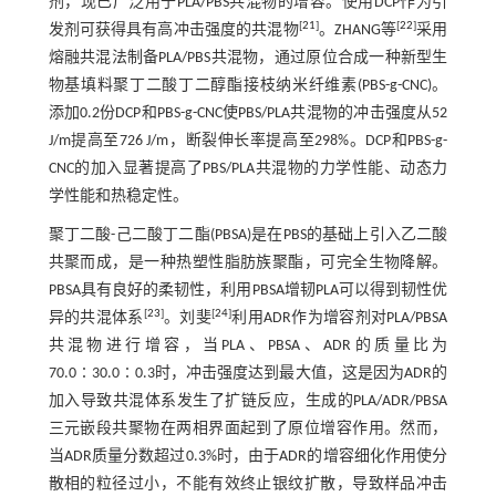
剂，现已广泛用于PLA/PBS共混物的增容。使用DCP作为引
[
21
]
[
22
]
发剂可获得具有高冲击强度的共混物
。ZHANG等
采用
熔融共混法制备PLA/PBS共混物，通过原位合成一种新型生
物基填料聚丁二酸丁二醇酯接枝纳米纤维素(PBS-g-CNC)。
添加0.2份DCP和PBS-g-CNC使PBS/PLA共混物的冲击强度从52
J/m提高至726 J/m，断裂伸长率提高至298%。DCP和PBS-g-
CNC的加入显著提高了PBS/PLA共混物的力学性能、动态力
学性能和热稳定性。
聚丁二酸-己二酸丁二酯(PBSA)是在PBS的基础上引入乙二酸
共聚而成，是一种热塑性脂肪族聚酯，可完全生物降解。
PBSA具有良好的柔韧性，利用PBSA增韧PLA可以得到韧性优
[
23
]
[
24
]
异的共混体系
。刘斐
利用ADR作为增容剂对PLA/PBSA
共混物进行增容，当PLA、PBSA、ADR的质量比为
70.0∶30.0∶0.3时，冲击强度达到最大值，这是因为ADR的
加入导致共混体系发生了扩链反应，生成的PLA/ADR/PBSA
三元嵌段共聚物在两相界面起到了原位增容作用。然而，
当ADR质量分数超过0.3%时，由于ADR的增容细化作用使分
散相的粒径过小，不能有效终止银纹扩散，导致样品冲击