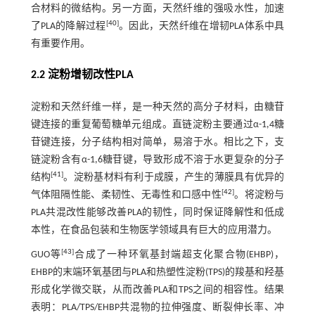
合材料的微结构。另一方面，天然纤维的强吸水性，加速
[
40
]
了PLA的降解过程
。因此，天然纤维在增韧PLA体系中具
有重要作用。
2.2 淀粉增韧改性PLA
淀粉和天然纤维一样，是一种天然的高分子材料，由糖苷
键连接的重复葡萄糖单元组成。直链淀粉主要通过α-1,4糖
苷键连接，分子结构相对简单，易溶于水。相比之下，支
链淀粉含有α-1,6糖苷键，导致形成不溶于水更复杂的分子
[
41
]
结构
。淀粉基材料有利于成膜，产生的薄膜具有优异的
[
42
]
气体阻隔性能、柔韧性、无毒性和口感中性
。将淀粉与
PLA共混改性能够改善PLA的韧性，同时保证降解性和低成
本性，在食品包装和生物医学领域具有巨大的应用潜力。
[
43
]
GUO等
合成了一种环氧基封端超支化聚合物(EHBP)，
EHBP的末端环氧基团与PLA和热塑性淀粉(TPS)的羧基和羟基
形成化学微交联，从而改善PLA和TPS之间的相容性。结果
表明：PLA/TPS/EHBP共混物的拉伸强度、断裂伸长率、冲