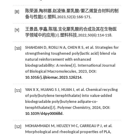
陈荣源,陶林娜,赵凌锋,聚乳酸/聚乙烯复合材料的制
[8]
备与性能[J].
塑料
,
2023
,
52
(3):166-171.
王景昌,李鑫,陈瑞,支化聚乳酸的合成及其在生物医
[9]
学领域中的应用[J].
塑料科技
,
2022
,
50
(6):114-118.
SHAHDAN
D
,
ROSLI
N A
,
CHEN
R S
, et al. Strategies for
[10]
strengthening toughened poly(lactic acid) blend via
natural reinforcement with enhanced
biodegradability: A review[J].
International Journal
of Biological Macromolecules
,
2023
, DOI:
10.1016/j.ijbiomac.2023.126214
.
YAN
X X
,
HUANG
S J
,
HUAN
J
, et al. Chemical recycling
[11]
of poly(butylene terephthalate) into value-added
biodegradable poly(butylene adipate-co-
terephthalate)[J].
Polymer Chemistry
,
2024
, DOI:
10.1039/d4py00068d
.
MOHAMMADI
M
,
HEUZEY
M C
,
CARREAU
P J
, et al.
[12]
Morphological and rheological properties of PLA,