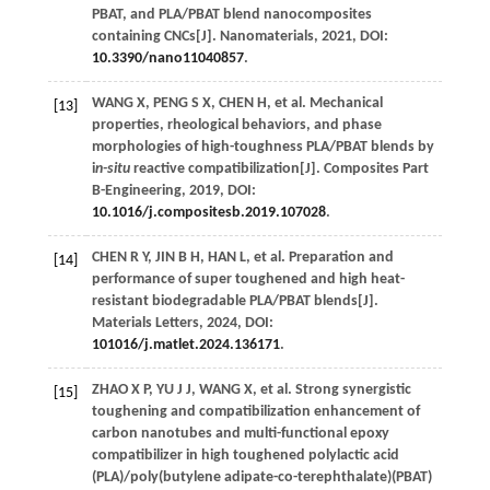
PBAT, and PLA/PBAT blend nanocomposites
containing CNCs[J].
Nanomaterials
,
2021
, DOI:
10.3390/nano11040857
.
WANG
X
,
PENG
S X
,
CHEN
H
, et al. Mechanical
[13]
properties, rheological behaviors, and phase
morphologies of high-toughness PLA/PBAT blends by
i
n-situ
reactive compatibilization[J].
Composites Part
B-Engineering
,
2019
, DOI:
10.1016/j.compositesb.2019.107028
.
CHEN
R Y
,
JIN
B H
,
HAN
L
, et al. Preparation and
[14]
performance of super toughened and high heat-
resistant biodegradable PLA/PBAT blends[J].
Materials Letters
,
2024
, DOI:
101016/j.matlet.2024.136171
.
ZHAO
X P
,
YU
J J
,
WANG
X
, et al. Strong synergistic
[15]
toughening and compatibilization enhancement of
carbon nanotubes and multi-functional epoxy
compatibilizer in high toughened polylactic acid
(PLA)/poly(butylene adipate-co-terephthalate)(PBAT)