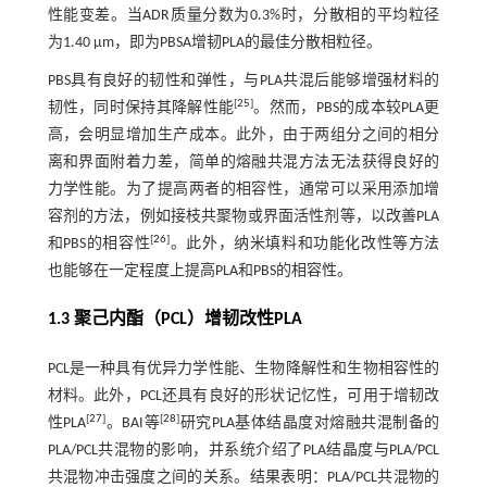
性能变差。当ADR质量分数为0.3%时，分散相的平均粒径
为1.40 μm，即为PBSA增韧PLA的最佳分散相粒径。
PBS具有良好的韧性和弹性，与PLA共混后能够增强材料的
[
25
]
韧性，同时保持其降解性能
。然而，PBS的成本较PLA更
高，会明显增加生产成本。此外，由于两组分之间的相分
离和界面附着力差，简单的熔融共混方法无法获得良好的
力学性能。为了提高两者的相容性，通常可以采用添加增
容剂的方法，例如接枝共聚物或界面活性剂等，以改善PLA
[
26
]
和PBS的相容性
。此外，纳米填料和功能化改性等方法
也能够在一定程度上提高PLA和PBS的相容性。
1.3 聚己内酯（PCL）增韧改性PLA
PCL是一种具有优异力学性能、生物降解性和生物相容性的
材料。此外，PCL还具有良好的形状记忆性，可用于增韧改
[
27
]
[
28
]
性PLA
。BAI等
研究PLA基体结晶度对熔融共混制备的
PLA/PCL共混物的影响，并系统介绍了PLA结晶度与PLA/PCL
共混物冲击强度之间的关系。结果表明：PLA/PCL共混物的