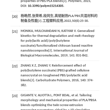
properties of PBS/PLA blends[J].
Polymers
,
2023
,
DOI:
10.3390/polym15214305
.
杨皓然,张荣希,段同生,高韧耐热PLA/PBS共混材料的
[20]
制备及性能[J].
工程塑料应用
,
2022
,
50
(6):25-30.
MONIKA,
MULCHANDANI
N
,
KATIYAR
V
. Generalized
[21]
kinetics for thermal degradation and melt rheology
for poly(lactic acid)/poly(butylene
succinate)/functionalized chitosan based reactive
nanobiocomposite[J].
International Journal of
Biological Macromolecules
,
2019
,
141
: 831-842.
ZHANG
X Z
,
ZHANG
Y
. Reinforcement effect of
[22]
poly(butylene succinate) (PBS)-grafted cellulose
nanocrystal on toughened PBS/polylactic acid
blends[J].
Carbohydrate Polymers
,
2016
,
140
: 374-
382.
GIGANTE
V
,
ALIOTTA
L
,
PONT
BDAL
, et al. Tailoring
[23]
morphology and mechanical properties of PLA/PBSA
blends optimizing the twin-screw extrusion