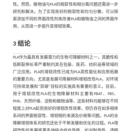
性。然而，植物油与PLA的相容性和相分离问题还需进一步
研究和解决。为了实现良好的相容性和均匀分散，可以探
索添加不同的界面改性剂来改善PLA和植物油之间的界面作
用，从而进一步提升其增韧效果。
3 结论
PLA作为最具有发展潜力的生物可降解材料之一，其脆性和
低断裂伸长率严重制约其在包装、医药、纺织品等领域的
广泛应用。PLA的增韧改性已成为PLA高性能化和应用拓展
的重要方向，尤其是发展可降解材料增韧改性PLA，对环境
可持续发展和“双碳”目标的实施具有重要的意义。目前，
用于增韧改性PLA的生物降解材料主要有PBAT、PBS、
PHB、天然纤维、淀粉和植物油等，这些材料均能够在不同
程度上对PLA起到良好的增韧改性效果，但仍存在如多相体
系间的界面相容性、增韧相的来源及价格等问题。PLA的全
降解增韧体系的研究还处于不断发展和优化的过程。PLA增
韧改性的发展将更多地结合综合性能，如对耐热性、透明