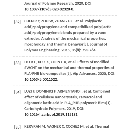
Journal of Polymer Research
,
2020
, DOI:
10.1007/s10965-020-02320-0
.
CHEN
R Y
,
ZOU
W
,
ZHANG
H C
, et al. Poly(lactic
[32]
acid)/polypropylene and compatibilized poly(lactic
acid)/polypropylene blends prepared by a vane
extruder: Analysis of the mechanical properties,
morphology and thermal behavior[J].
Journal of
Polymer Engineering
,
2015
,
35
(8): 753-764.
LIU
R L
,
XU
Z X
,
CHEN
C X
, et al. Effects of modified
[33]
SWCNT on the mechanical and thermal properties of
PLA/PHB bio-composites[J].
Aip Advances
,
2020
, DOI:
10.1063/5.0011522
.
LUZI
F
,
DOMINICI
F
,
ARMENTANO
I
, et al. Combined
[34]
effect of cellulose nanocrystals, carvacrol and
oligomeric lactic acid in PLA_PHB polymeric films[J].
Carbohydrate Polymers
,
2019
, DOI:
10.1016/j.carbpol.2019.115131
.
KERVRAN
M
,
VAGNER
C
,
COCHEZ
M
, et al. Thermal
[35]