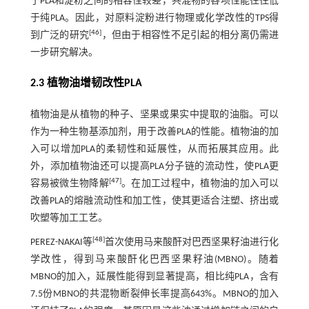
于PLA和淀粉之间的相容性较差，共混物的各项性能往往低
于纯PLA。因此，对原料淀粉进行物理或化学改性的TPS得
[
46
]
到广泛的研究
，但由于相容性不足引起的相分离仍需进
一步研究解决。
2.3 植物油增韧改性PLA
植物油是从植物的种子、坚果或果实中提取的油脂。可以
作为一种生物基添加剂，用于改善PLA的性能。植物油的加
入可以增加PLA的柔韧性和延展性，从而拓展其应用。此
外，添加植物油还可以提高PLA分子链的流动性，使PLA更
[
47
]
容易被微生物降解
。在加工过程中，植物油的加入可以
改善PLA的熔融流动性和加工性，使其更适合注塑、挤出或
吹塑等加工工艺。
[
48
]
PEREZ-NAKAI等
首次使用马来酸酐对巴西坚果籽油进行化
学改性，得到马来酸酐化巴西坚果籽油(MBNO)。随着
MBNO的加入，延展性能得到显著提高，相比纯PLA，含有
7.5份MBNO的共混物断裂伸长率提高643%。MBNO的加入