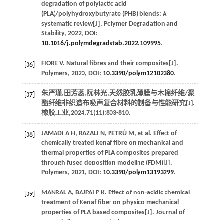
degradation of polylactic acid
(PLA)/polyhydroxybutyrate (PHB) blends: A
systematic review[J].
Polymer Degradation and
Stability
,
2022
, DOI:
10.1016/j.polymdegradstab.2022.109995
.
FIORE
V
. Natural fibres and their composites[J].
[36]
Polymers
,
2020
, DOI:
10.3390/polym12102380
.
朱严瑾,田芳蕊,阮林光,天然胶乳薄膜与木棉纤维/聚
[37]
酯纤维非织造布吸声复合材料的制备与性能研究[J].
橡胶工业
,
2024
,
71
(11):803-810.
JAMADI
A H
,
RAZALI
N
,
PETRŮ
M
, et al. Effect of
[38]
chemically treated kenaf fibre on mechanical and
thermal properties of PLA composites prepared
through fused deposition modeling (FDM)[J].
Polymers
,
2021
, DOI:
10.3390/polym13193299
.
MANRAL
A
,
BAJPAI
P K
. Effect of non-acidic chemical
[39]
treatment of Kenaf fiber on physico mechanical
properties of PLA based composites[J].
Journal of