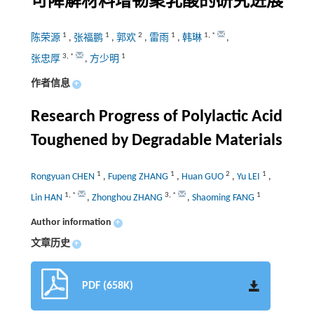
可降解材料增韧聚乳酸的研究进展
1
1
2
1
1
,
*
陈荣源
,
张福鹏
,
郭欢
,
雷雨
,
韩琳
,
3
,
*
1
张忠厚
,
方少明
作者信息
+
Research Progress of Polylactic Acid
Toughened by Degradable Materials
1
1
2
1
Rongyuan CHEN
,
Fupeng ZHANG
,
Huan GUO
,
Yu LEI
,
1
,
*
3
,
*
1
Lin HAN
,
Zhonghou ZHANG
,
Shaoming FANG
Author information
+
文章历史
+
PDF (658K)