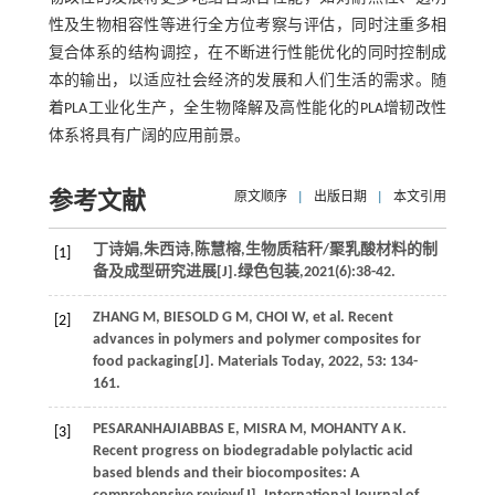
性及生物相容性等进行全方位考察与评估，同时注重多相
复合体系的结构调控，在不断进行性能优化的同时控制成
本的输出，以适应社会经济的发展和人们生活的需求。随
着PLA工业化生产，全生物降解及高性能化的PLA增韧改性
体系将具有广阔的应用前景。
参考文献
原文顺序
|
出版日期
|
本文引用
丁诗娟,朱西诗,陈慧榕,生物质秸秆/聚乳酸材料的制
[1]
备及成型研究进展[J].
绿色包装
,
2021
(6):38-42.
ZHANG
M
,
BIESOLD
G M
,
CHOI
W
, et al. Recent
[2]
advances in polymers and polymer composites for
food packaging[J].
Materials Today
,
2022
,
53
: 134-
161.
PESARANHAJIABBAS
E
,
MISRA
M
,
MOHANTY
A K
.
[3]
Recent progress on biodegradable polylactic acid
based blends and their biocomposites: A