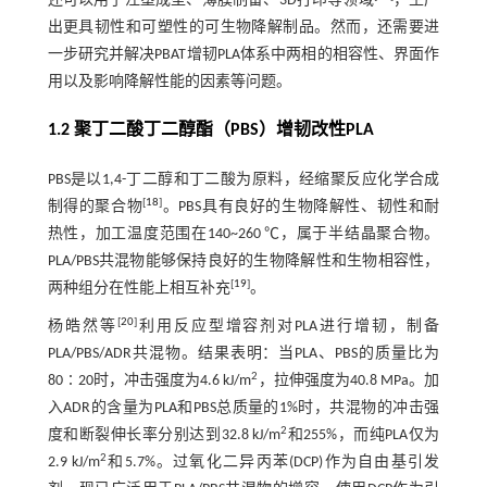
还可以用于注塑成型、薄膜制备、3D打印等领域
，生产
出更具韧性和可塑性的可生物降解制品。然而，还需要进
一步研究并解决PBAT增韧PLA体系中两相的相容性、界面作
用以及影响降解性能的因素等问题。
1.2 聚丁二酸丁二醇酯（PBS）增韧改性PLA
PBS是以1,4-丁二醇和丁二酸为原料，经缩聚反应化学合成
[
18
]
制得的聚合物
。PBS具有良好的生物降解性、韧性和耐
热性，加工温度范围在140~260 ℃，属于半结晶聚合物。
PLA/PBS共混物能够保持良好的生物降解性和生物相容性，
[
19
]
两种组分在性能上相互补充
。
[
20
]
杨皓然等
利用反应型增容剂对PLA进行增韧，制备
PLA/PBS/ADR共混物。结果表明：当PLA、PBS的质量比为
2
80∶20时，冲击强度为4.6 kJ/m
，拉伸强度为40.8 MPa。加
入ADR的含量为PLA和PBS总质量的1%时，共混物的冲击强
2
度和断裂伸长率分别达到32.8 kJ/m
和255%，而纯PLA仅为
2
2.9 kJ/m
和5.7%。过氧化二异丙苯(DCP)作为自由基引发