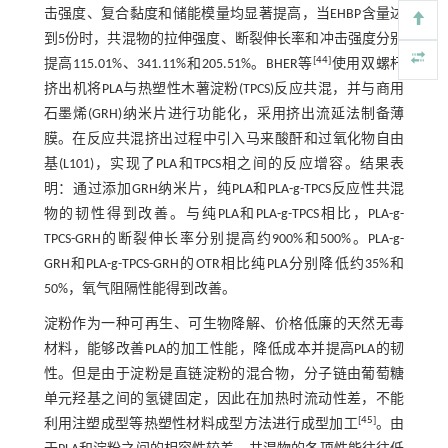
击强度、复合黏度和储能模量均显著提高，当EHBP含量达
到5份时，共混物的拉伸强度、断裂伸长率和冲击强度分别
[
44
]
提高115.01%、341.11%和205.51%。BHER等
使用双螺杆
挤出机将PLA与热塑性木薯淀粉(TPCS)反应共混，并与商用
石墨烯(GRH)纳米片进行功能化，采用挤出流延法制备薄
膜。在反应共混挤出过程中引入马来酸酐和过氧化物自由
基(L101)，实现了PLA和TPCS相之间的反应增容。结果表
明：通过添加GRH纳米片，纯PLA和PLA-g-TPCS反应性共混
物的韧性得到改善。与纯PLA和PLA-g-TPCS相比，PLA-g-
TPCS-GRH的断裂伸长率分别提高约900%和500%。PLA-g-
GRH和PLA-g-TPCS-GRH的OTR相比纯PLA分别降低约35%和
50%，氧气阻隔性能得到改善。
淀粉作为一种可再生、可生物降解、价格低廉的天然无毒
材料，能够改善PLA的加工性能，降低成本并提高PLA的韧
性。但是由于淀粉是直链淀粉的混合物，分子链由葡萄糖
单元羟基之间的氢键固定，因此在加热时流动性差，不能
[
45
]
利用注塑成型等热塑性材料成型方法进行成型加工
。由