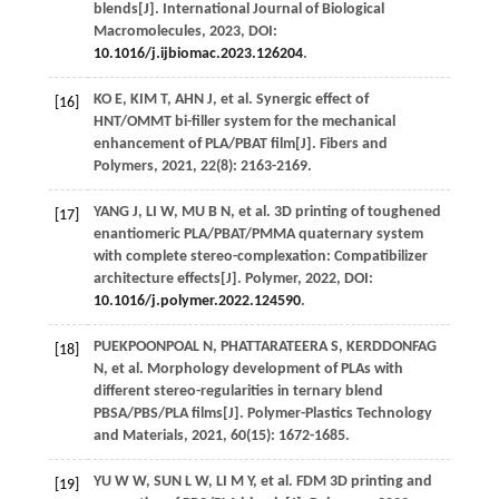
blends[J].
International Journal of Biological
Macromolecules
,
2023
, DOI:
10.1016/j.ijbiomac.2023.126204
.
KO E,
KIM
T
, AHN J, et al. Synergic effect of
[16]
HNT/OMMT bi-filler system for the mechanical
enhancement of PLA/PBAT film[J].
Fibers and
Polymers
,
2021
,
22
(8): 2163-2169.
YANG
J
,
LI
W
,
MU
B N
, et al. 3D printing of toughened
[17]
enantiomeric PLA/PBAT/PMMA quaternary system
with complete stereo-complexation: Compatibilizer
architecture effects[J].
Polymer
,
2022
, DOI:
10.1016/j.polymer.2022.124590
.
PUEKPOONPOAL
N
,
PHATTARATEERA
S
,
KERDDONFAG
[18]
N
, et al. Morphology development of PLAs with
different stereo-regularities in ternary blend
PBSA/PBS/PLA films[J].
Polymer-Plastics Technology
and Materials
,
2021
,
60
(15): 1672-1685.
YU
W W
,
SUN
L W
,
LI
M Y
, et al. FDM 3D printing and
[19]