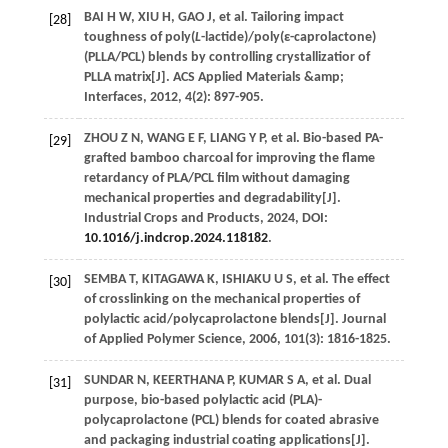
BAI
H W
,
XIU
H
,
GAO
J
, et al. Tailoring impact
[28]
toughness of poly(
L
-lactide)/poly(ε-caprolactone)
(PLLA/PCL) blends by controlling crystallizatior of
PLLA matrix[J].
ACS Applied Materials &amp
;
Interfaces,
2012
,
4
(2): 897-905.
ZHOU
Z N
,
WANG
E F
,
LIANG
Y P
, et al. Bio-based PA-
[29]
grafted bamboo charcoal for improving the flame
retardancy of PLA/PCL film without damaging
mechanical properties and degradability[J].
Industrial Crops and Products
,
2024
, DOI:
10.1016/j.indcrop.2024.118182
.
SEMBA
T
,
KITAGAWA
K
,
ISHIAKU
U S
, et al. The effect
[30]
of crosslinking on the mechanical properties of
polylactic acid/polycaprolactone blends[J].
Journal
of Applied Polymer Science
,
2006
,
101
(3): 1816-1825.
SUNDAR
N
,
KEERTHANA
P
,
KUMAR
S A
, et al. Dual
[31]
purpose, bio-based polylactic acid (PLA)-
polycaprolactone (PCL) blends for coated abrasive
and packaging industrial coating applications[J].