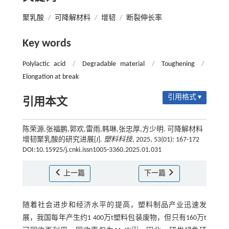
聚乳酸
/
可降解材料
/
增韧
/
断裂伸长率
Key words
Polylactic acid
/
Degradable material
/
Toughening
/
Elongation at break
引用格式 ▾
引用本文
陈荣源,张福鹏,郭欢,雷雨,韩琳,张忠厚,方少明. 可降解材料
增韧聚乳酸的研究进展[J].
塑料科技
, 2025, 53(01): 167-172
DOI:10.15925/j.cnki.issn1005-3360.2025.01.031
上一篇
下一篇
随着社会进步和经济水平的提高，塑料制品产业迅速发
展，我国每年产生约1 400万t塑料包装废物，但只有160万t
[
1
]