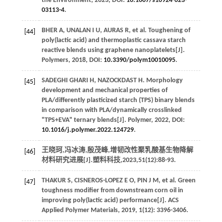
the Environment
,
2023
, DOI:
10.1007/s10924-023-
03113-4
.
BHER
A
,
UNALAN
I U
,
AURAS
R
, et al. Toughening of
[44]
poly(lactic acid) and thermoplastic cassava starch
reactive blends using graphene nanoplatelets[J].
Polymers
,
2018
, DOI:
10.3390/polym10010095
.
SADEGHI GHARI
H
,
NAZOCKDAST
H
. Morphology
[45]
development and mechanical properties of
PLA/differently plasticized starch (TPS) binary blends
in comparison with PLA/dynamically crosslinked
"TPS+EVA" ternary blends[J].
Polymer
,
2022
, DOI:
10.1016/j.polymer.2022.124729
.
王晓珂,冯冰涛,殷茂峰,增韧改性聚乳酸基生物降解
[46]
材料研究进展[J].
塑料科技
,
2023
,
51
(12):88-93.
THAKUR
S
,
CISNEROS-LOPEZ
E O
,
PIN
J M
, et al. Green
[47]
toughness modifier from downstream corn oil in
improving poly(lactic acid) performance[J].
ACS
Applied Polymer Materials
,
2019
,
1
(12): 3396-3406.