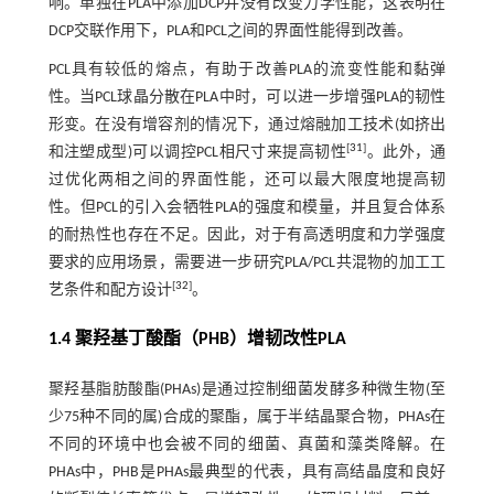
响。单独在PLA中添加DCP并没有改变力学性能，这表明在
DCP交联作用下，PLA和PCL之间的界面性能得到改善。
PCL具有较低的熔点，有助于改善PLA的流变性能和黏弹
性。当PCL球晶分散在PLA中时，可以进一步增强PLA的韧性
形变。在没有增容剂的情况下，通过熔融加工技术(如挤出
[
31
]
和注塑成型)可以调控PCL相尺寸来提高韧性
。此外，通
过优化两相之间的界面性能，还可以最大限度地提高韧
性。但PCL的引入会牺牲PLA的强度和模量，并且复合体系
的耐热性也存在不足。因此，对于有高透明度和力学强度
要求的应用场景，需要进一步研究PLA/PCL共混物的加工工
[
32
]
艺条件和配方设计
。
1.4 聚羟基丁酸酯（PHB）增韧改性PLA
聚羟基脂肪酸酯(PHAs)是通过控制细菌发酵多种微生物(至
少75种不同的属)合成的聚酯，属于半结晶聚合物，PHAs在
不同的环境中也会被不同的细菌、真菌和藻类降解。在
PHAs中，PHB是PHAs最典型的代表，具有高结晶度和良好