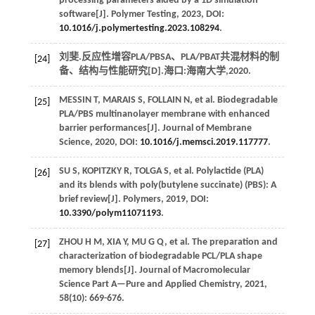
processing parameters aided by a 1D simulation
software[J].
Polymer Testing
,
2023
, DOI:
10.1016/j.polymertesting.2023.108294
.
刘斐.反应性增容PLA/PBSA、PLA/PBAT共混材料的制
[24]
备、结构与性能研究[D].海口:海南大学,
2020
.
MESSIN
T
,
MARAIS
S
,
FOLLAIN
N
, et al. Biodegradable
[25]
PLA/PBS multinanolayer membrane with enhanced
barrier performances[J].
Journal of Membrane
Science
,
2020
, DOI:
10.1016/j.memsci.2019.117777
.
SU
S
,
KOPITZKY
R
,
TOLGA
S
, et al. Polylactide (PLA)
[26]
and its blends with poly(butylene succinate) (PBS): A
brief review[J].
Polymers
,
2019
, DOI:
10.3390/polym11071193
.
ZHOU
H M
,
XIA
Y
,
MU
G Q
, et al. The preparation and
[27]
characterization of biodegradable PCL/PLA shape
memory blends[J].
Journal of Macromolecular
Science Part A—Pure and Applied Chemistry
,
2021
,
58
(10): 669-676.