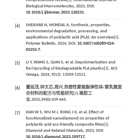
comprehensive review[J].
International Journal of
Biological Macromolecules
,
2023
, DOI:
10.1016/j.ijbiomac.2023.126231
.
SHEKHAR
N
,
MONDAL
A
. Synthesis, properties,
[4]
environmental degradation, processing, and
applications of polylactic acid (PLA): An overview[J].
Polymer Bulletin
,
2024
, DOI:
10.1007/s00289-024-
05252-7
.
LI
Y
,
WANG
S
,
QIAN
S
, et al. Depolymerization and
[5]
Re/Upcycling of biodegradable PLA plastics[J].
ACS
Omega
,
2024
,
9
(12): 13509-13521.
董延茂,钟文芯,周兴,热塑性聚氨酯弹性体/聚乳酸复
[6]
合材料的配方与性能研究[J].
橡胶工
业
,
2022
,
69
(6):439-444.
HAN
W S
,
WU
M J
,
RONG
J X
, et al. Effect of
[7]
functionalized nanodiamond on properties of
polylactic acid eco-friendly composite films[J].
Diamond and Related Materials
,
2023
, DOI:
10.1016/j.diamond.2023.109717
.