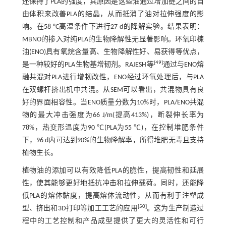
还保持了PLA的强度，其原因是这些油通过增加链之间的自
由体积来改善PLA的结晶，从而抵消了油对拉伸强度的影
响。在58 °C高温条件下进行27 d的降解实验。结果表明：
MBNO的掺入对纯PLA的生物降解性无显著影响。环氧印楝
油(ENO)具有氧烷含量高、生物降解性好、易获得等优点，
[
49
]
是一种较好的PLA生物基增韧剂。RAJESH等
通过与ENO熔
融共混对PLA进行增韧改性，ENO经过环氧处理后，与PLA
在双螺杆挤出机中共混。从SEM可以看出，共混物具有良
好的界面相容性。当ENO质量分数为10%时，PLA/ENO共混
物的最大冲击强度为66 J/m(提高413%)，断裂伸长率为
78%，热变形温度为90 ℃(PLA为55 ℃)，在控制堆肥条件
下，96 d内可达到90%的生物降解率，所得堆肥无毒且支持
植物生长。
植物油的添加可以有效降低PLA的脆性，提高韧性和延展
性，使其能够更好地抵抗冲击和拉伸载荷。同时，还能降
低PLA的熔体黏度，提高熔体流动性，从而有利于注塑成
[
50
]
型、挤出和3D打印等加工工艺的应用
。这为生产制造过
程中的工艺控制和产品成型提供了更大的灵活性和可行