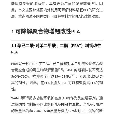
[
10
]
能保持良好的降解性，具有更为广阔的发展前景
。因
此，本文主要综述国内外利用可降解材料增韧PLA的研究进
展，重点阐述不同种类的可降解材料增韧PLA的改性效果。
1 可降解聚合物增韧改性PLA
1.1 聚己二酸/对苯二甲酸丁二酯（PBAT）增韧改性
PLA
PBAT是一种由1,4-丁二醇、己二酸和对苯二甲酸经过缩合聚
[
11
]
合反应合成的可生物降解聚酯
。PBAT的断裂伸长率高达
[
12
]
560%~710%，拉伸强度可达35~45 MPa
，表现出比PLA更
高的韧性。因此，在PLA中加入PBAT可以有效提高PLA的韧
性。
[
13
]
WANG等
把多功能环氧扩链剂(ADR)作为反应增容剂，通
过熔融共混制备不同比例的PLA/PBAT共混物。当PLA和PBAT
的质量比为60∶40、ADR质量分数为0.75%时，共混物的断