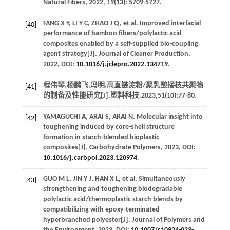
Natural Fibers
,
2022
,
19
(13): 5709-5727.
FANG
X Y
,
LI
Y C
,
ZHAO
J Q
, et al. Improved interfacial
[40]
performance of bamboo fibers/polylactic acid
composites enabled by a self-supplied bio-coupling
agent strategy[J].
Journal of Cleaner Production
,
2022
, DOI:
10.1016/j.jclepro.2022.134719
.
程伟琴,杨鹏飞,冯明,高直链淀粉/聚乳酸接枝共聚物
[41]
的制备及性能研究[J].
塑料科技
,
2023
,
51
(10):77-80.
YAMAGUCHI
A
,
ARAI
S
,
ARAI
N
. Molecular insight into
[42]
toughening induced by core-shell structure
formation in starch-blended bioplastic
composites[J].
Carbohydrate Polymers
,
2023
, DOI:
10.1016/j.carbpol.2023.120974
.
GUO
M L
,
JIN
Y J
,
HAN
X L
, et al. Simultaneously
[43]
strengthening and toughening biodegradable
polylactic acid/thermoplastic starch blends by
compatibilizing with epoxy-terminated
hyperbranched polyester[J].
Journal of Polymers and