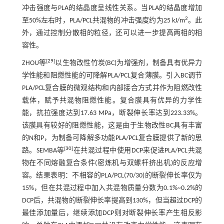
冲击强度与PLA的结晶度呈线性关系。当PLA的结晶度增加
2
至50%左右时，PLA/PCL共混物的冲击强度约为25 kJ/m
。此
外，通过控制分散相的粒径，还可以进一步提高两相的相
容性。
[
29
]
ZHOU等
以生物改性竹炭(BC)为增强剂，制备具有优异力
学性能和阻燃性能的可降解PLA/PCL复合薄膜。引入BC调节
PLA/PCL复合膜的微观结构和内部接合方式并作为阻燃改性
载体，赋予共混物阻燃性能。复合膜具有优异的力学性
能，抗拉强度达到17.63 MPa，断裂伸长率达到223.33%。
该膜具有较好的阻燃性能，这是由于生物改性BC具有丰富
的N和P，为制备可降解多功能PLA/PCL复合膜提供了新的思
[
30
]
路。SEMBA等
在共混过程中使用DCP来促进PLA/PCL共混
物在不同熔融复合条件(密炼机与双螺杆挤出机)的反应增
容。结果表明：不相容的PLA/PCL(70/30)的断裂伸长率仅为
15%，但在共混过程中加入共混物质量分数为0.1%~0.2%的
DCP后，共混物的断裂伸长率提高到130%，但当超过DCP的
最佳添加量后，继续添加DCP则对断裂伸长率产生相反影