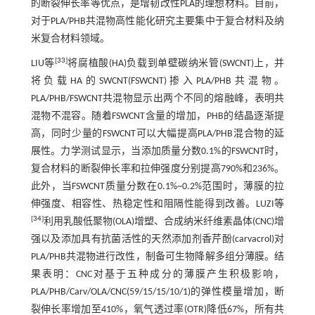
的断裂伸长率等优点，是增韧改性PLA的理想材料。目前，
对于PLA/PHB共混物高性能化研究主要集中于复合材料及纳
米复合材料领域。
[
33
]
LIU等
将腐植酸(HA)负载到单壁碳纳米管(SWCNT)上，并
将负载HA的SWCNT(FSWCNT)掺入PLA/PHB共混物。
PLA/PHB/FSWCNT共混物显示出两个不同的熔融峰，表明共
混物不混容。随着FSWCNT含量的增加，PHB的结晶逐渐提
高，同时少量的FSWCNT可以大幅提高PLA/PHB混合物的延
展性。力学测试显示，当添加质量分数0.1%的FSWCNT时，
复合材料的断裂伸长率和拉伸强度分别提高790%和236%。
此外，当FSWCNT质量分数在0.1%~0.2%范围时，薄膜的拉
伸强度、相容性、热稳定性和阻隔性能得到改善。LUZI等
[
34
]
利用乳酸低聚物(OLA)增塑、合成纳米纤维素晶体(CNC)增
强以及添加具有抗菌活性的天然添加剂香芹酚(carvacrol)对
PLA/PHB共混物进行改性，制备可生物降解多组分薄膜。结
果表明：CNC对基于五种成分的薄膜产生积极影响，
PLA/PHB/Carv/OLA/CNC(59/15/15/10/1)的弹性模量增加，断
裂伸长率增加至410%，氧气透过率(OTR)降低67%，所有共