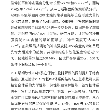
2
裂伸长率和冲击强度分别增长至579.9%和29.6 kJ/m
，而纯
2
PLA仅为7.7%和2.4 kJ/m
。从冲击断裂面的微观形貌分析，
ADR的环氧基和共混物末端的羧基和羟基反应形成大量的
[
14
]
支化共聚物，提高了PLA的韧性。CHEN等
将预制备的聚
硼硅氧烷凝胶(PBSG)与ADR进一步热处理，协同制备了超增
韧、高耐热的PLA/PBAT共混物。研究发现，共混物的冲击
强度随PBSG含量的增加而增加，冲击强度可达56.51
2
kJ/m
。热处理后共混物的冲击强度随PBSG含量的增加呈现
先增大后减小的趋势，共混物的维卡软化温度均超过150
℃，储能模量均超过100 MPa，且试样在承重20 g、100 ℃
条件下保持12 h几乎不变形。
PBAT增韧改性PLA体系在保持生物降解性的同时提升了综合
性能。通过设计PBAT增韧PLA体系的结构与工艺参数可以调
控复合体系的力学性能、热性能和降解性能，该增韧体系
[
15
]
具有非常广泛的应用潜力
。例如，在包装领域，PBAT的
柔韧性可以提高PLA包装材料的耐撕裂性和耐冲击性，从而
[
16
]
体现出更好的产品保护性能
。此外，PBAT与PLA的共混
[
17
]