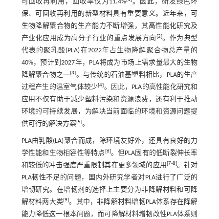
可回收再利用，回收率仅为11.4%
。因此，研发绿色环
保、可回收再利用的新型材料具有重要意义。近年来，可
生物降解聚合物的生产能力不断增强，其高性能化研究及
[
2
]
产业化应用成为高分子行业的重点发展方向
。作为典型
代表的聚乳酸(PLA)在2022年占生物降解聚合物总产量的
40%，预计到2027年，PLA将成为市场上需求量最大的生物
[
3
]
降解聚合物之一
。与传统的石油基塑料相比，PLA的生产
[
4
]
过程产生的温室气体较少
。因此，PLA的高性能化研究和
应用不仅有助于减少塑料污染和资源浪费，还有利于推动
环境的可持续发展，为解决当前面临的环境和资源问题提
[
5
]
供可行的解决方案
。
PLA由乳酸(LA)聚合而成，除环境友好外，还具有良好的力
[
6
]
学性能和生物相容性等特点
。但PLA固有的低断裂伸长率
[
7
-
8
]
和较低的冲击强度严重限制其在更多领域的应用
。针对
PLA韧性不足的问题，国内外研究学者对PLA进行了广泛的
增韧研究。在增韧剂的选择上主要分为非降解材料和可降
[
9
]
解材料两大类
。其中，非降解材料增韧PLA体系存在降解
能力降低这一根本问题，而可降解材料增韧改性PLA体系则