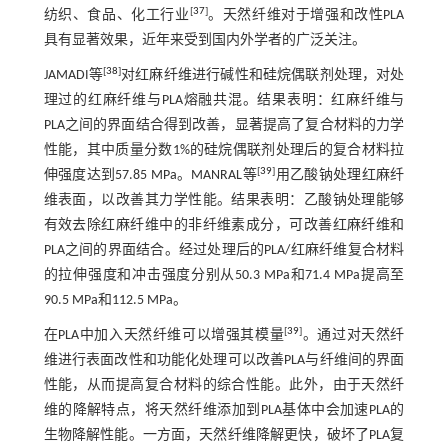
[
37
]
纺织、食品、化工行业
。天然纤维对于增强和改性PLA
具有显著效果，近年来受到国内外学者的广泛关注。
[
38
]
JAMADI等
对红麻纤维进行碱性和硅烷偶联剂处理，对处
理过的红麻纤维与PLA熔融共混。结果表明：红麻纤维与
PLA之间的界面结合得到改善，显著提高了复合材料的力学
性能，其中质量分数1%的硅烷偶联剂处理后的复合材料拉
[
39
]
伸强度达到57.85 MPa。MANRAL等
用乙酸钠处理红麻纤
维表面，以改善其力学性能。结果表明：乙酸钠处理能够
有效去除红麻纤维中的非纤维素成分，可改善红麻纤维和
PLA之间的界面结合。经过处理后的PLA/红麻纤维复合材料
的拉伸强度和冲击强度分别从50.3 MPa和71.4 MPa提高至
90.5 MPa和112.5 MPa。
[
39
]
在PLA中加入天然纤维可以增强其模量
。通过对天然纤
维进行表面改性和功能化处理可以改善PLA与纤维间的界面
性能，从而提高复合材料的综合性能。此外，由于天然纤
维的降解特点，将天然纤维添加到PLA基体中会加速PLA的
生物降解性能。一方面，天然纤维降解更快，破坏了PLA复