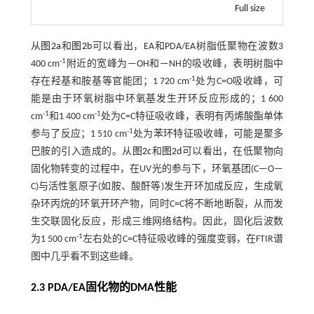
Full size
从
图2a
和
图2b
可以看出，EA和PDA/EA树脂低聚物在波数3
-1
400 cm
附近的宽峰为—OH和—NH的吸收峰，表明树脂中
-1
存在羟基和胺基等官能团；1 720 cm
处为C=O吸收峰，可
能是由于环氧树脂中环氧基发生开环反应形成的；1 600
-1
-1
cm
和1 400 cm
处为C=C特征吸收峰，表明有丙烯酸酯单体
-1
参与了反应；1 510 cm
处为苯环特征吸收峰，可能是聚多
巴胺的引入造成的。从
图2c
和
图2d
可以看出，在低聚物向
固化物转变的过程中，在UV光的参与下，环氧基团(C—O—
C)与活性氢原子(如胺、酸酐等)发生开环加成反应，生成氧
杂环丙烷的环氧开环产物，同时C=C将不断地断裂，从而发
生交联固化反应，形成三维网络结构。因此，固化后波数
-1
为1 500 cm
左右处的C=C特征吸收峰的强度变弱，在FTIR谱
图中几乎看不到这些峰。
2.3 PDA/EA固化物的DMA性能