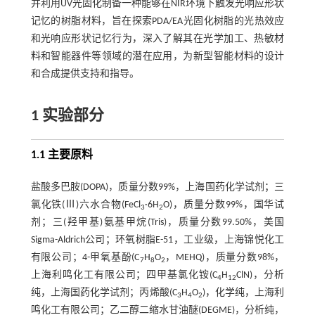
并利用UV光固化制备一种能够在NIR环境下触发光响应形状
记忆的树脂材料，旨在探索PDA/EA光固化树脂的光热效应
和光响应形状记忆行为，深入了解其在光学加工、热敏材
料和智能器件等领域的潜在应用，为新型智能材料的设计
和合成提供支持和指导。
1 实验部分
1.1 主要原料
盐酸多巴胺(DOPA)，质量分数99%，上海国药化学试剂；三
氯化铁(Ⅲ)六水合物(FeCl
·6H
O)，质量分数99%，国华试
3
2
剂；三(羟甲基)氨基甲烷(Tris)，质量分数99.50%，美国
Sigma-Aldrich公司；环氧树脂E-51，工业级，上海锦悦化工
有限公司；4-甲氧基酚(C
H
O
，MEHQ)，质量分数98%，
7
8
2
上海利鸣化工有限公司；四甲基氯化铵(C
H
ClN)，分析
4
12
纯，上海国药化学试剂；丙烯酸(C
H
O
)，化学纯，上海利
3
4
2
鸣化工有限公司；乙二醇二缩水甘油醚(DEGME)，分析纯，