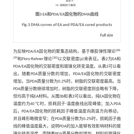
图3 EA和PDA/EA固化物的DMA曲线
Fig.3 DMA curves of EA and PDA/EA cured products
Full size
[
28
-
为反映PDA/EA固化物的聚集态结构，基于橡胶弹性理论
29
]
[
30
]
和Flory-Rehner理论
以交联密度(
ρ
)来表征。
表2
为EA和
PDA/EA固化物的交联密度和玻璃化转变温度。从
表2
可以看
出，随着PDA质量分数的增加，PDA/EA固化物的交联密度
增加，当PDA质量分数为0.2%时，树脂的交联密度最高。当
PDA质量分数继续增加时，树脂的交联密度则会略有下降，
但均高于纯EA材料。从
图3b
和
表2
可以看出，纯EA固化物在
温度约为40 ℃时，损耗因子-温度曲线出现峰值；加入PDA
后，PDA/EA固化物的损耗因子峰值温度向高温方向移动，
并且峰形略微变窄；在PDA质量分数为0.2%时，损耗因子曲
线的峰值温度最大，说明PDA的加入能够有效影响材料的玻
璃化转变温度，而随着PDA质量分数的增加，材料的玻璃化