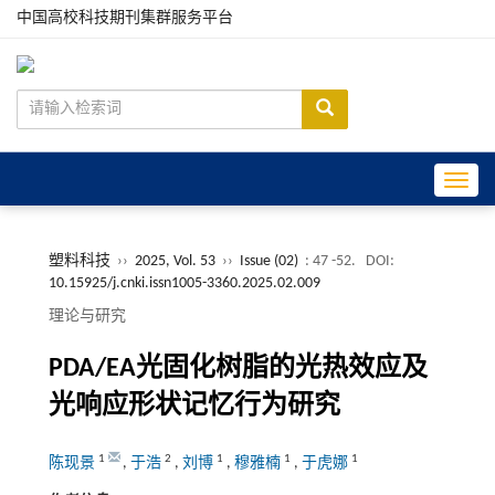
中国高校科技期刊集群服务平台
Toggle
塑料科技
››
2025, Vol. 53
››
Issue (02)
: 47 -52.
DOI:
10.15925/j.cnki.issn1005-3360.2025.02.009
理论与研究
PDA/EA光固化树脂的光热效应及
光响应形状记忆行为研究
1
2
1
1
1
陈现景
,
于浩
,
刘博
,
穆雅楠
,
于虎娜