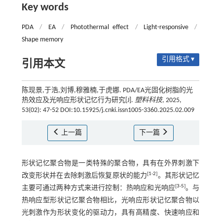
Key words
PDA
/
EA
/
Photothermal effect
/
Light-responsive
/
Shape memory
引用格式 ▾
引用本文
陈现景,于浩,刘博,穆雅楠,于虎娜. PDA/EA光固化树脂的光
热效应及光响应形状记忆行为研究[J].
塑料科技
, 2025,
53(02): 47-52 DOI:10.15925/j.cnki.issn1005-3360.2025.02.009
上一篇
下一篇
形状记忆聚合物是一类特殊的聚合物，具有在外界刺激下
[
1
-
2
]
改变形状并在去除刺激后恢复原状的能力
。其形状记忆
[
3
-
5
]
主要可通过两种方式来进行控制：热响应和光响应
。与
热响应型形状记忆聚合物相比，光响应形状记忆聚合物以
光刺激作为形状变化的驱动力，具有高精度、快速响应和