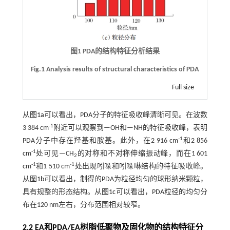
图1 PDA的结构特征分析结果
Fig.1 Analysis results of structural characteristics of PDA
Full size
从
图1a
可以看出，PDA分子的特征吸收峰清晰可见。在波数
-1
3 384 cm
附近可以观察到—OH和—NH的特征吸收峰，表明
-1
PDA分子中存在羟基和胺基。此外，在2 916 cm
和2 856
-1
cm
处可见—CH
的对称和不对称伸缩振动峰，而在1 601
2
-1
-1
cm
和1 510 cm
处出现吲哚和吲哚啉结构的特征吸收峰。
从
图1b
可以看出，制得的PDA为粒径均匀的球形纳米颗粒，
具有规整的形态结构。从
图1c
可以看出，PDA粒径的均匀分
布在120 nm左右，分布范围相对较窄。
2.2 EA和PDA/EA树脂低聚物及固化物的结构特征分