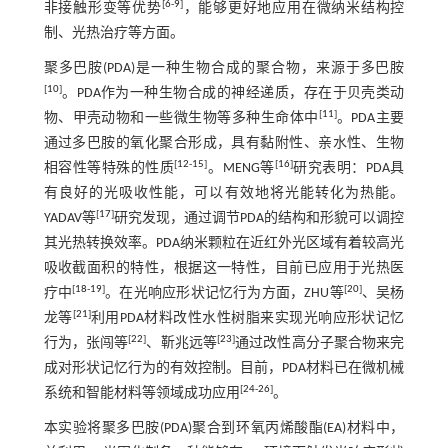
[
6
-
9
]
非接触形变等优势
，能够更好地应用在微纳米结构控
制、光热治疗等方面。
聚多巴胺(PDA)是一种生物合成的聚合物，来源于多巴胺
[
10
]
。PDA作为一种生物合成的神经递质，存在于贝壳类动
[
11
]
物、甲壳动物和一些微生物等多种生命体中
。PDA主要
通过多巴胺的氧化聚合形成，具有黏附性、亲水性、生物
[
12
-
15
]
[
16
]
相容性等特殊的性质
。MENG等
研究表明：PDA具
有良好的光吸收性能，可以有效地将光能转化为热能。
[
17
]
YADAV等
研究发现，通过调节PDA的结构和形貌可以调控
其光热转换效率。PDA纳米颗粒在近红外光区域有着较高光
吸收截面积的特性，根据这一特性，目前已应用于光热医
[
18
-
19
]
[
20
]
疗中
。在光响应形状记忆行为方面，ZHU等
、吴杨
[
21
]
龙等
利用PDA材料改性水性树脂来实现光响应形状记忆
[
22
]
[
23
]
行为，张闯等
、靳兆远等
通过改性高分子聚合物来完
成对形状记忆行为的有效控制。目前，PDA材料已在微机械
[
24
-
26
]
系统和智能材料等领域成功应用
。
本实验将聚多巴胺(PDA)聚合到环氧丙烯酸酯(EA)材料中，