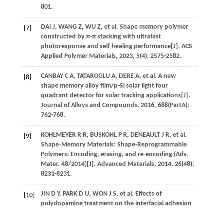
801.
DAI
J
,
WANG
Z
,
WU
Z
, et al. Shape memory polymer
[7]
constructed by π-π stacking with ultrafast
photoresponse and self-healing performance[J].
ACS
Applied Polymer Materials
,
2023
,
5
(4): 2575-2582.
CANBAY
C A
,
TATAROGLU
A
,
DERE
A
, et al. A new
[8]
shape memory alloy film/p-Si solar light four
quadrant detector for solar tracking applications[J].
Journal of Alloys and Compounds
,
2016
, 688(PartA):
762-768.
KOHLMEYER
R R
,
BUSKOHL
P R
,
DENEAULT
J R
, et al.
[9]
Shape‐Memory Materials: Shape-Reprogrammable
Polymers: Encoding, erasing, and re-encoding (Adv.
Mater. 48/2014)[J].
Advanced Materials
,
2014
,
26
(48):
8231-8231.
JIN
D Y
,
PARK
D U
,
WON
J S
, et al. Effects of
[10]
polydopamine treatment on the interfacial adhesion
between EPDM rubber compound and polyketone