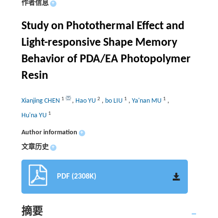
作者信息
+
Study on Photothermal Effect and
Light-responsive Shape Memory
Behavior of PDA/EA Photopolymer
Resin
1
2
1
1
Xianjing CHEN
,
Hao YU
,
bo LIU
,
Ya'nan MU
,
1
Hu'na YU
Author information
+
文章历史
+
PDF (2308K)
摘要