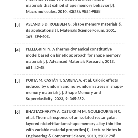
materials that exhibit shape memory behavior[J].
Macromolecules
,
2010
,
43
(23): 9854-9858.
ASLANDIS
D
,
ROEBBEN
G
. Shape memory materials &
[3]
its applications[J].
Materials Science Forum
,
2001
,
169
: 394-403.
PELLEGRINI
N
. A thermo-dynamical constitutive
[4]
model based on kinetic approach for shape memory
materials[J].
Advanced Materials Research
,
2013
,
651
: 42-48.
PORTA
M
,
CASTÁN
T
,
SAXENA
A
, et al. Caloric effects
[5]
induced by uniform and non-uniform stress in shape-
memory materials[J].
Shape Memory and
Superelasticity
,
2023
,
9
: 345-352.
BHATTACHARYYA
A
,
OZTURK
M M
,
GOULBOURNE
N C
,
[6]
et al. Thermal response of an isolated rectangular,
layered nickel-titanium shape memory alloy thin film
with variable material properties[J].
Lecture Notes in
Engineering & Computer Science
,
2013
,
2203
: 798-