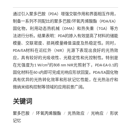
通过引入聚多巴胺（PDA）增强交联作用和界面相互作用，
制备一系列不同配比的聚多巴胺/环氧丙烯酸酯（PDA/EA）
固化物，利用动态热机械（DMA）和热失重（TGA）等方
法进行分析。结果表明：PDA的掺入有效提高了材料的储能
模量、交联密度、损耗模量峰值温度及热稳定性。同时，
PDA/EA材料在近红外（NIR）光源下表现出良好的光热效
应，具有较好的光吸收性、光稳定性和光控制性。特别是
2
在光强度为1 W/cm
的808 nm NIR光照射下，PDA-EA-0.1的
固化材料在60 s内即可完成光响应形状回复。PDA/EA固化物
具有优异的光热转化效率和形状记忆性能，在光热治疗和
微纳米结构控制等领域的应用前景广阔。
关键词
聚多巴胺
/
环氧丙烯酸酯
/
光热效应
/
光响应
/
形状
记忆