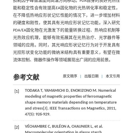
损耗因子峰值温度向高温方向移动。PDA自身的良好光热性
能和稳定性会有效提高EA固化物的光热转化率和稳定性，
在不降低热响应形状记忆性能的情况下，进一步增加材料
的硬度和刚性，使其具有光响应形状记忆功能。深入研究
PDA/EA固化物在光激发下的能量转换过程、热响应机制等
光热效应机理，能够有效拓展其在光热治疗、光学器件等
领域的应用。同时，其光响应形状记忆行为对于开发具有
光控形状变化功能的微纳米结构具有重要意义，有望在微
流体控制、微器件操作等领域展现出广阔的应用前景。
参考文献
原文顺序
|
出版日期
|
本文引用
TODAKA
T
,
YAMAMICHI
D
,
ENOKIZONO
M
. Numerical
[1]
modeling of magnetic properties of ferromagnetic
shape memory materials depending on temperature
and stress[J].
IEEE Transactions on Magnetics
,
2011
,
47
(5): 926-929.
VÉCHAMBRE
C
,
BULÉON
A
,
CHAUNIER
L
, et al.
[2]
Macromolecular orientation in glassy starch