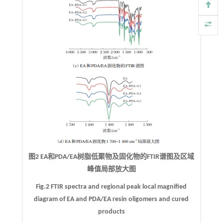
图2 EA和PDA/EA树脂低聚物及固化物的FTIR谱图及区域
峰值局部放大图
Fig.2 FTIR spectra and regional peak local magnified
diagram of EA and PDA/EA resin oligomers and cured
products