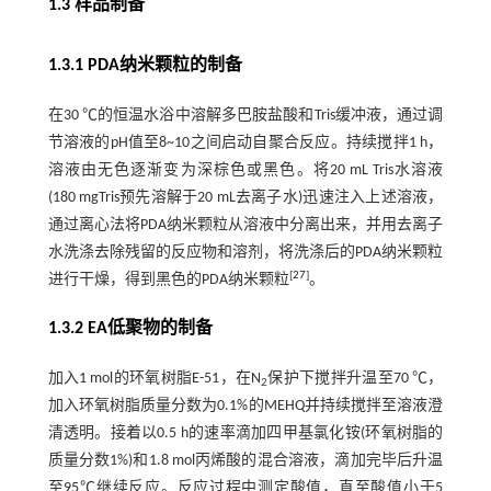
1.3 样品制备
1.3.1 PDA纳米颗粒的制备
在30 ℃的恒温水浴中溶解多巴胺盐酸和Tris缓冲液，通过调
节溶液的pH值至8~10之间启动自聚合反应。持续搅拌1 h，
溶液由无色逐渐变为深棕色或黑色。将20 mL Tris水溶液
(180 mgTris预先溶解于20 mL去离子水)迅速注入上述溶液，
通过离心法将PDA纳米颗粒从溶液中分离出来，并用去离子
水洗涤去除残留的反应物和溶剂，将洗涤后的PDA纳米颗粒
[
27
]
进行干燥，得到黑色的PDA纳米颗粒
。
1.3.2 EA低聚物的制备
加入1 mol的环氧树脂E-51，在N
保护下搅拌升温至70 ℃，
2
加入环氧树脂质量分数为0.1%的MEHQ并持续搅拌至溶液澄
清透明。接着以0.5 h的速率滴加四甲基氯化铵(环氧树脂的
质量分数1%)和1.8 mol丙烯酸的混合溶液，滴加完毕后升温
至95℃继续反应。反应过程中测定酸值，直至酸值小于5