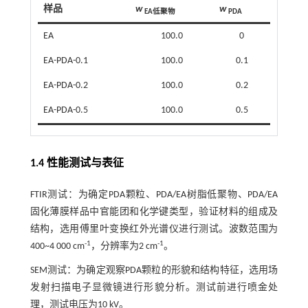
样品
w
w
EA低聚物
PDA
EA
100.0
0
EA-PDA-0.1
100.0
0.1
EA-PDA-0.2
100.0
0.2
EA-PDA-0.5
100.0
0.5
1.4 性能测试与表征
FTIR测试：为确定PDA颗粒、PDA/EA树脂低聚物、PDA/EA
固化薄膜样品中官能团和化学键类型，验证材料的组成及
结构，选用傅里叶变换红外光谱仪进行测试。波数范围为
-1
-1
400~4 000 cm
，分辨率为2 cm
。
SEM测试：为确定观察PDA颗粒的形貌和结构特征，选用场
发射扫描电子显微镜进行形貌分析。测试前进行喷金处
理，测试电压为10 kV。