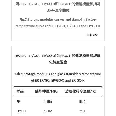
图7 EP、EP/GO、EP/GO-O和EP/GO-H的储能模量和损耗
因子-温度曲线
Fig.7 Storage modulus curves and damping factor-
temperature curves of EP, EP/GO, EP/GO-O and EP/GO-H
Full size
表2 EP、EP/GO、EP/GO-O和EP/GO-H的储能模量和玻璃
化转变温度
Tab.2 Storage modulus and glass transition temperature
of EP, EP/GO, EP/GO-O and EP/GO-H
样品
储能模量/MPa
玻璃化转变温度/℃
EP
1 186
88.2
EP/GO
1 302
91.1