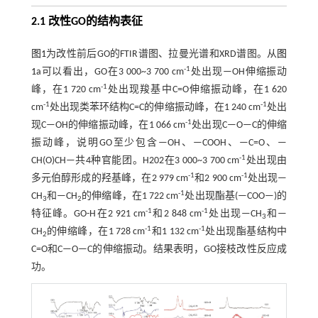
2.1 改性GO的结构表征
图1
为改性前后GO的FTIR谱图、拉曼光谱和XRD谱图。从
图
-1
1
a可以看出，GO在3 000~3 700 cm
处出现—OH伸缩振动
-1
峰，在1 720 cm
处出现羧基中C=O伸缩振动峰，在1 620
-1
-1
cm
处出现类苯环结构C=C的伸缩振动峰，在1 240 cm
处出
-1
现C—OH的伸缩振动峰，在1 066 cm
处出现C—O—C的伸缩
振动峰，说明GO至少包含—OH、—COOH、—C=O、—
-1
CH(O)CH—共4种官能团。H202在3 000~3 700 cm
处出现由
-1
-1
多元伯醇形成的羟基峰，在2 979 cm
和2 900 cm
处出现—
-1
CH
和—CH
的伸缩峰，在1 722 cm
处出现酯基(—COO—)的
3
2
-1
-1
特征峰。GO-H在2 921 cm
和2 848 cm
处出现—CH
和—
3
-1
-1
CH
的伸缩峰，在1 728 cm
和1 132 cm
处出现酯基结构中
2
C=O和C—O—C的伸缩振动。结果表明，GO接枝改性反应成
功。