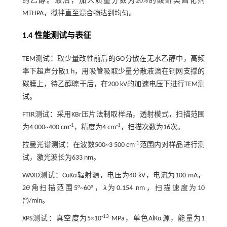
的乙醇。最后，加入质量分数为20%的酸酐类固化剂
MTHPA，搅拌直至混合物达到均匀。
1.4 性能测试与表征
TEM测试：取少量改性前后的GO分散在无水乙醇中，高频
率下超声分散1 h，用吸管吸取少量分散液滴在铜网支撑的
碳膜上，待乙醇晾干后，在200 kV的加速电压下进行TEM测
试。
FTIR测试：采用KBr压片法制取样品，透射模式，扫描范围
-1
-1
为4 000~400 cm
，精度为4 cm
，扫描次数为16次。
-1
拉曼光谱测试：在波数500~3 500 cm
范围内对样品进行测
试，激光波长为633 nm。
WAXD测试：CuKα辐射源，电压为40 kV，电流为100 mA，
2
θ
角扫描范围5°~60°，
λ
为0.154 nm，扫描速度为10
(°)/min。
-13
XPS测试：真空度为5×10
MPa，单色AlKα源，能量为1