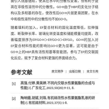
面引入烷基链段，使其在水中的分散性变差，但有利于提
高在非极性溶剂中的分散性。GO-H由于HBP的支化分子结
构以及多羟基的存在，使改性后GO-H片层更易团聚，在水
中和极性溶剂中的分散性均不如GO-O。
随着填料的加入，EP复合材料的固化温度降低，拉伸强
度、断裂伸长率、玻璃化转变温度和储能模量均提高，改
善幅度排序为EP/GO-H＞EP/GO-O＞EP/GO。GO-H的加入对
EP复合材料性能的影响比GO-O更为显著，这可能是由于
GO-H上的HBP具有活性羟基等官能团，参与了EP的交联固
化反应，赋予了复合材料更强的界面结合力。
参考文献
原文顺序
|
出版日期
|
本文引用
高强,付婷,黄美婷,不同内交联水性聚氨酯的合成与
[1]
性能[J].
广东化工
,
2023
,
50
(20):9-11, 8.
陶响娥,胡斌,刘珠,有机硅改性水性聚氨酯乳液的研
[2]
制[J].
有机硅材料
,
2023
,
37
(5):1-8.