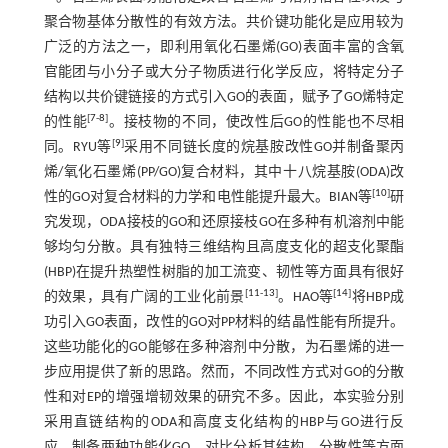
聚合物基体分散性的有效方法。共价键功能化是应用较为
广泛的方法之一，即利用氧化石墨烯(GO)表面丰富的含氧
官能团与小分子或大分子物质进行化学反应，将特定分子
结构以共价键链接的方式引入GO的表面，赋予了GO烯特定
[
7
-
8
]
的性能
。接枝物的不同，使改性后GO的性能也不尽相
[
9
]
同。RYU等
采用不同链长度的烷基胺改性GO并制备聚丙
烯/氧化石墨烯(PP/GO)复合材料，其中十八烷基胺(ODA)改
[
10
]
性的GO对复合材料的力学和电性能提升最大。BIAN等
研
究发现，ODA接枝的GO和还原接枝GO在多种有机溶剂中能
够均匀分散。具有独特三维结构且高度支化的超支化聚酯
(HBP)在提升热塑性树脂的加工流变、韧性等方面具有很好
[
11
-
13
]
[
14
]
的效果，具有广阔的工业化前景
。HAO等
将HBP成
功引入GO表面，改性的GO对PP材料的结晶性能有所提升。
这些功能化的GO能够在多种溶剂中分散，为石墨烯的进一
步应用提供了新的思路。然而，不同改性方式对GO的分散
性和对EP的增强增韧效果的研究不多。因此，本实验分别
采用直链结构的ODA和高度支化结构的HBP与GO进行反
应，制备两种功能化GO，对比分析其结构、分散性等方面