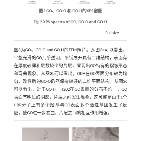
图2 GO、GO-O 和 GO-H的XPS谱图
Fig.2 XPS spectra of GO, GO-O and GO-H
Full size
图3
为GO、GO-O and GO-H的TEM照片。从
图3
a可以看出，
平整光滑的GO几乎透明，平铺展开具有二维结构，表面存
在厚度较薄和层数较少的片层，显现出GO特有的褶皱形态
和弯曲现象。从
图3
b可以看出，ODA在GO表面分布较为均
匀，改性后的GO-O仍然保持较好的二维平面结构。从
图3
c
可以看出，对于GO-H，H202在GO表面的分布不均一，GO
表面有明显的阴影，片层之间发生堆叠，这可能是由于1个
HBP分子上有多个羟基与GO表面多个活性基团发生了反
应，使GO进一步卷曲，片层之间的相互作用增强。