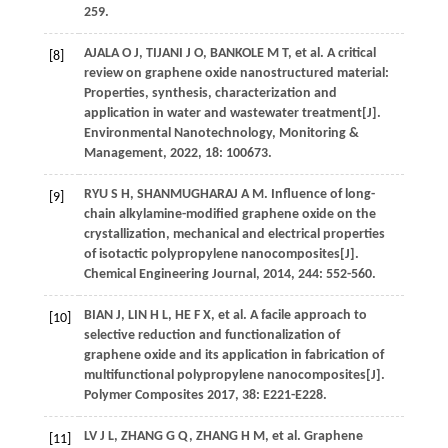
259.
AJALA
O J
,
TIJANI
J O
,
BANKOLE
M T
, et al. A critical
[8]
review on graphene oxide nanostructured material:
Properties, synthesis, characterization and
application in water and wastewater treatment[J].
Environmental Nanotechnology
, Monitoring &
Management,
2022
,
18
: 100673.
RYU
S H
,
SHANMUGHARAJ
A M
. Influence of long-
[9]
chain alkylamine-modified graphene oxide on the
crystallization, mechanical and electrical properties
of isotactic polypropylene nanocomposites[J].
Chemical Engineering Journal
,
2014
,
244
: 552-560.
BIAN
J
,
LIN
H L
,
HE
F X
, et al. A facile approach to
[10]
selective reduction and functionalization of
graphene oxide and its application in fabrication of
multifunctional polypropylene nanocomposites[J].
Polymer Composites
2017
,
38
: E221-E228.
LV
J L
,
ZHANG
G Q
,
ZHANG
H M
, et al. Graphene
[11]