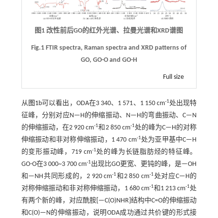
图1 改性前后GO的红外光谱、拉曼光谱和XRD谱图
Fig.1 FTIR spectra, Raman spectra and XRD patterns of
GO, GO-O and GO-H
Full size
-1
从
图1
b可以看出，ODA在3 340、1 571、1 150 cm
处出现特
征峰，分别对应N—H的伸缩振动、N—H的弯曲振动、C—N
-1
-1
的伸缩振动，在2 920 cm
和2 850 cm
处的峰为C—H的对称
-1
伸缩振动和非对称伸缩振动，1 470 cm
处为亚甲基中C—H
-1
的变形振动峰，719 cm
处的峰为长链脂肪烃的特征峰。
-1
GO-O在3 000~3 700 cm
出现比GO更宽、更钝的峰，是—OH
-1
-1
和—NH共同形成的，2 920 cm
和2 850 cm
处对应C—H的
-1
-1
对称伸缩振动和非对称伸缩振动，1 680 cm
和1 213 cm
处
有两个新的峰，对应酰胺[—C(O)NHR]结构中C=O的伸缩振动
和C(O)—N的伸缩振动，说明ODA成功通过共价键的形式接