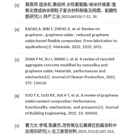
黄燕萍,程良松,蔡绍祥.水性聚氨酯/纳米纤维素/氢
[3]
氧化镁或纳米铜粒子复合材料制备及阻燃、耐磨性
能研究[J].
林产工业
,
2023
,
60
(10):7-12, 39.
RAZAQ
A
,
BIBI
F
,
ZHENG
X
, et al. Review on
[4]
graphene-, graphene oxide-, reduced graphene
oxide-based flexible composites: From fabrication to
applications[J].
Materials
,
2022
,
15
(3): 1012.
ZHAN
P M
,
XU
J
,
WANG
J
, et al. A review of recycled
[5]
aggregate concrete modified by nanosilica and
graphene oxide: Materials, performances and
mechanism[J].
Journal of Cleaner Production
,
2022
,
375
: 134116.
SUO
Y X
,
GUO
RX
,
XIA
H T
, et al. A review of graphene
[6]
oxide/cement composites: Performance,
functionality, mechanisms, and prospects[J].
Journal
of Building Engineering
,
2022
,
53
: 104502.
曹力文,李瑶,陈豪杰,改性氧化石墨烯在防腐涂料中
[7]
应用的研究[J].
化工新型材料
,
2023
,
51
(12):247-252,