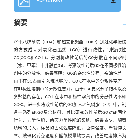
PDF (2192K)
摘要
将十八烷基胺（ODA）和超支化聚酯（HBP）通过化学接枝
的方式成功对氧化石墨烯（GO）进行改性，制备改性
GO(GO-O和GO-H)。分别将改性前后的GO分散在不同溶剂
（水、甲苯）中并静置3 d，考察改性前后GO在不同极性溶
剂中的分散性。结果表明：GO的亲水性较强，亲油性差。
由于在GO表面引入烷基链段，GO-O在水中的分散性变差，
在非极性溶剂中的分散性变好。由于HBP支化分子结构以及
多羟基的存在，GO-H在水中和极性溶剂中的分散性均不如
GO-O。进一步将改性前后的GO加入环氧树脂（EP）中，制
备一系列EP/GO复合材料，对比研究改性前后GO对EP固化
行为、力学性能、动态力学性能的影响。结果表明：随着
填料的加入，样品的固化温度降低，拉伸强度、断裂伸长
率、玻璃化转变温度和储能模量均提高，改善幅度排序为