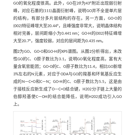
GO的氧化程度很高。此外，GO在2
θ
为43°附近出现弱衍射
峰，对应石墨的(111)晶面衍射峰，说明GO并不全是单片层
的结构，有部分多片层结构的存在。另一方面，GO-O的
(002)特征峰增大至20.44°，且峰强度非常大，说明晶体结构
相对完善，层间距缩小为0.441 nm；GO-H的(002)特征峰增
大至20.7°，强度较弱，对应的层间距为0.435 nm。
图2
为GO、GO-O和GO-H的XPS谱图。从
图2
分析得出，未改
性GO的C、O原子数比为3.1，说明GO氧化程度高，富有大
量含氧官能团；GO-O的C、O原子数比为11.4，相比GO新增
3%左右的N元素，对应于ODA与GO的羧基和环氧基反应生
成的N—C=O和C—N；GO-H的C、O原子数比为5.5，这是由
于接枝反应新生成了O—C=O结合键，H202分子链上大量的
伯醇羟基使C—OH的结合能降低，说明H202成功引入GO
上。