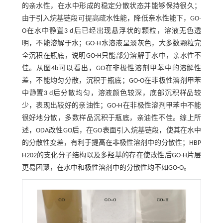
的亲水性，在水中形成的稳定分散状态并能够保持很久；
由于引入烷基链段可提高疏水性能，降低亲水性能下，GO-
O在水中静置3 d后已经出现悬浮状的颗粒，溶液无色透
明，不能溶解于水；GO-H水溶液呈淡灰色，大多数颗粒完
全沉积在瓶底，说明GO-H只能部分溶解于水中，亲水性不
佳。从
图4
b可以看出，GO在非极性溶剂甲苯中的溶解性
差，不能均匀分散，沉积于瓶底；GO-O在非极性溶剂甲苯
中静置3 d后分散均匀，溶液颜色较深，底部沉积样品较
少，表现出较好的亲油性；GO-H在非极性溶剂甲苯中不能
很好地分散，多数样品沉积于瓶底，亲油性不佳。综上所
述，ODA改性GO后，在GO表面引入烷基链段，使其在水中
的分散性变差，有利于提高在非极性溶剂中的分散性；HBP
H202的支化分子结构以及多羟基的存在使改性后GO-H片层
更易团聚，在水中和极性溶剂中的分散性均不如GO-O。