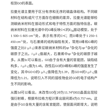
枝到GO的表面。
拉曼光谱主要用于区分有序和无序的碳晶体结构。不同碳
材料在结构或尺寸方面存在细微的差异，拉曼光谱能够检
测碳纳米材料在振动形式和电子特性方面的独特信息。碳
纳米材料在拉曼光谱中的G峰反映C=C的E
振动模型，处于
2g
-1
1 500~1 605 cm
处，表示有序的C=C；而D峰处于1 250~1
-1
450 cm
处，与石墨烯的结构缺陷有关，常用D峰和G峰的
3
2
强度之比(
I
/
I
)来表征碳纳米材料的
sp
杂化与
sp
杂化的
D
G
3
碳原子之比。
I
/
I
值越大，石墨烯中
sp
杂化的碳原子越
D
G
多。从
图1
c可以看出，GO由于含有大量的官能团，缺陷结
构多，
I
/
I
值为1.48。改性后GO的D峰和G峰的强度发生了
D
G
变化，其中GO-O的
I
/
I
值降低为1.39，而GO-H的
I
/
I
值
D
G
D
G
降低为1.21，说明引入不同的接枝物会对GO的电子结构产
生不同的影响。
从
图1
d可以看出，未改性GO在2
θ
为11.74°(002)晶面出现较
强衍射峰，根据布拉格方程计算出层间距
d
为0.757 nm。这
是由于GO含有大量的含氧官能团，使层面间距增大，说明