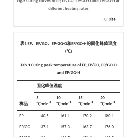
Fig.5 Curing curves of EP, EP/GO, EP/GO-O and EP/GO-H at
different heating rates
Full size
表1 EP、EP/GO、EP/GO-O和EP/GO-H的固化峰值温度
(℃)
Tab.1 Curing peak temperature of EP, EP/GO, EP/GO-O
and EP/GO-H
固化峰值温度
5
10
15
20
-1
-1
-1
-1
样品
℃·min
℃·min
℃·min
℃·min
EP
140.5
161.1
170.2
180.1
EP/GO
137.1
157.3
163.7
176.0