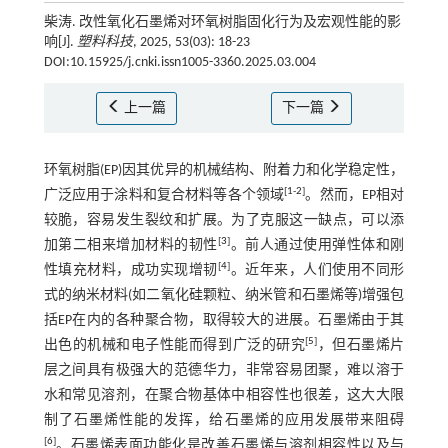
柴涛. 改性氧化石墨烯对环氧树脂固化行为及宏观性能的影
响[J].
塑料科技
, 2025, 53(03): 18-23
DOI:10.15925/j.cnki.issn1005-3360.2025.03.004
上一篇
下一篇
环氧树脂(EP)因其优异的机械结构、附着力和化学稳定性，
[
1
-
2
]
广泛应用于涂料和复合材料等各个领域
。然而，EP相对
较脆，容易发生裂纹和扩展。为了克服这一缺点，可以添
[
3
]
加第二相来增加材料的韧性
。前人通过使用弹性体和刚
[
4
]
性填充材料，成功实现增韧
。近年来，人们使用不同形
式的纳米材料(如二氧化硅颗粒、纳米管和石墨烯等)增强包
括EP在内的各种聚合物，取得较大的进展。石墨烯由于其
[
5
]
出色的机械和电子性能而得到广泛的研究
，但石墨烯片
层之间具有极强大的范德华力，非常容易团聚，难以溶于
水和常见溶剂，在聚合物基体中相容性也很差，这大大限
制了石墨烯性能的发挥，给石墨烯的应用发展带来阻碍
[
6
]
。石墨烯表面功能化是改善石墨烯与溶剂相容性以及与