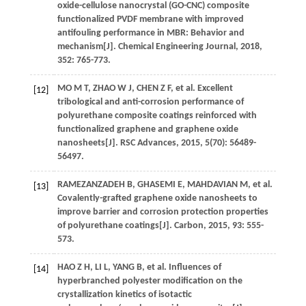
oxide-cellulose nanocrystal (GO-CNC) composite
functionalized PVDF membrane with improved
antifouling performance in MBR: Behavior and
mechanism[J].
Chemical Engineering Journal
,
2018
,
352
: 765-773.
MO
M T
,
ZHAO
W J
,
CHEN
Z F
, et al. Excellent
[12]
tribological and anti-corrosion performance of
polyurethane composite coatings reinforced with
functionalized graphene and graphene oxide
nanosheets[J].
RSC Advances
,
2015
,
5
(70): 56489-
56497.
RAMEZANZADEH
B
,
GHASEMI
E
,
MAHDAVIAN
M
, et al.
[13]
Covalently-grafted graphene oxide nanosheets to
improve barrier and corrosion protection properties
of polyurethane coatings[J].
Carbon
,
2015
,
93
: 555-
573.
HAO
Z H
,
LI
L
,
YANG
B
, et al. Influences of
[14]
hyperbranched polyester modification on the
crystallization kinetics of isotactic