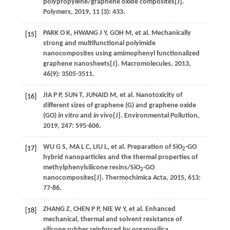
polypropylene/graphene oxide composites[J].
Polymers
,
2019
,
11
(3): 433.
PARK
O K
,
HWANG
J Y
, GOH M, et al. Mechanically
[15]
strong and multifunctional polyimide
nanocomposites using amimophenyl functionalized
graphene nanosheets[J].
Macromolecules
,
2013
,
46
(9): 3505-3511.
JIA
P P
,
SUN
T
,
JUNAID
M
, et al. Nanotoxicity of
[16]
different sizes of graphene (G) and graphene oxide
(GO)
in vitro
and
in viv
o[J].
Environmental Pollution
,
2019
,
247
: 595-606.
WU
G S
,
MA
L C
,
LIU
L
, et al. Preparation of SiO
-GO
[17]
2
hybrid nanoparticles and the thermal properties of
methylphenylsilicone resins/SiO
-GO
2
nanocomposites[J].
Thermochimica Acta
,
2015
,
613
:
77-86.
ZHANG
Z
,
CHEN
P P
,
NIE
W Y
, et al. Enhanced
[18]
mechanical, thermal and solvent resistance of
silicone rubber reinforced by organosilica