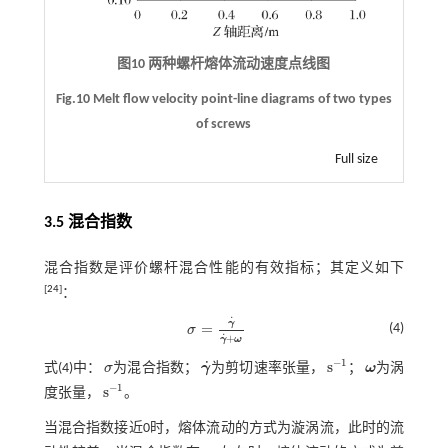
图10 两种螺杆熔体流动速度点线图
Fig.10 Melt flow velocity point-line diagrams of two types
of screws
Full size
3.5 混合指数
混合指数是评价螺杆混合性能的有效指标；其定义如下
[
24
]
：
˙
γ
=
(4)
σ
σ
=
γ
˙
γ
˙
+
ω
˙
+
γ
ω
−
1
˙
s
式(4)
中：
σ
为混合指数；
γ
为剪切速率张量，
；
ω
为涡
σ
γ
˙
s
-
1
ω
−
1
s
度张量，
。
s
-
1
当混合指数接近0时，熔体流动的方式为漩涡流，此时的流