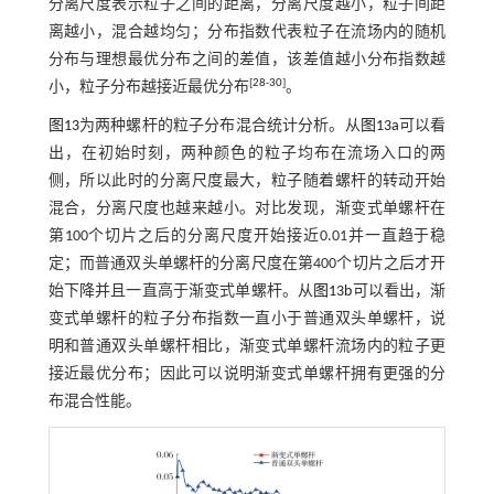
分离尺度表示粒子之间的距离，分离尺度越小，粒子间距
离越小，混合越均匀；分布指数代表粒子在流场内的随机
分布与理想最优分布之间的差值，该差值越小分布指数越
[
28
-
30
]
小，粒子分布越接近最优分布
。
图13
为两种螺杆的粒子分布混合统计分析。从
图13a
可以看
出，在初始时刻，两种颜色的粒子均布在流场入口的两
侧，所以此时的分离尺度最大，粒子随着螺杆的转动开始
混合，分离尺度也越来越小。对比发现，渐变式单螺杆在
第100个切片之后的分离尺度开始接近0.01并一直趋于稳
定；而普通双头单螺杆的分离尺度在第400个切片之后才开
始下降并且一直高于渐变式单螺杆。从
图13b
可以看出，渐
变式单螺杆的粒子分布指数一直小于普通双头单螺杆，说
明和普通双头单螺杆相比，渐变式单螺杆流场内的粒子更
接近最优分布；因此可以说明渐变式单螺杆拥有更强的分
布混合性能。