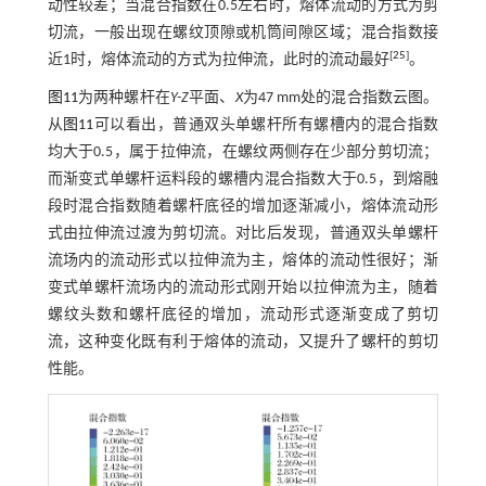
动性较差；当混合指数在0.5左右时，熔体流动的方式为剪
切流，一般出现在螺纹顶隙或机筒间隙区域；混合指数接
[
25
]
近1时，熔体流动的方式为拉伸流，此时的流动最好
。
图11
为两种螺杆在
Y-Z
平面、
X
为47 mm处的混合指数云图。
从
图11
可以看出，普通双头单螺杆所有螺槽内的混合指数
均大于0.5，属于拉伸流，在螺纹两侧存在少部分剪切流；
而渐变式单螺杆运料段的螺槽内混合指数大于0.5，到熔融
段时混合指数随着螺杆底径的增加逐渐减小，熔体流动形
式由拉伸流过渡为剪切流。对比后发现，普通双头单螺杆
流场内的流动形式以拉伸流为主，熔体的流动性很好；渐
变式单螺杆流场内的流动形式刚开始以拉伸流为主，随着
螺纹头数和螺杆底径的增加，流动形式逐渐变成了剪切
流，这种变化既有利于熔体的流动，又提升了螺杆的剪切
性能。