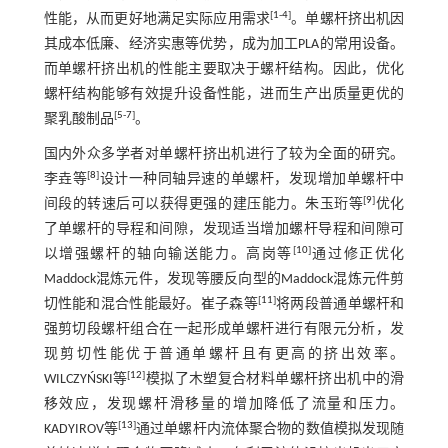
[
1
-
4
]
性能，从而更好地满足实际应用需求
。单螺杆挤出机因
其成本低廉、经济实惠等优势，成为加工PLA的常用设备。
而单螺杆挤出机的性能主要取决于螺杆结构。因此，优化
螺杆结构能够有效提升设备性能，进而生产出质量更优的
[
5
-
7
]
聚乳酸制品
。
国内外众多学者对单螺杆挤出机进行了较为全面的研究。
[
8
]
李垚等
设计一种同轴异速的单螺杆，发现增加单螺杆中
[
9
]
间段的转速后可以获得更强的建压能力。朱玉珩等
优化
了单螺杆的导程和间隙，发现适当增加螺杆导程和间隙可
[
10
]
以增强螺杆的轴向输送能力。高岗等
通过修正优化
Maddock混炼元件，发现等腰反向型的Maddock混炼元件剪
[
11
]
切性能和混合性能最好。崔子森等
将两段普通单螺杆和
强剪切段螺杆组合在一起形成单螺杆进行有限元分析，发
现剪切性能优于普通单螺杆且有更高的挤出效率。
[
12
]
WILCZYŃSKI等
模拟了木塑复合材料单螺杆挤出机中的滑
移效应，发现螺杆滑移量的增加降低了流量和压力。
[
13
]
KADYIROV等
通过单螺杆内流体聚合物的数值模拟发现随