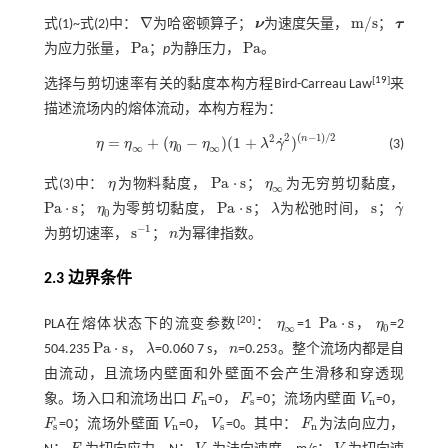
∇
m
/
s
式(1)~
式(2)
中：
为哈密顿算子；
ν
为速度矢量，
；
τ
ν
m
/
s
τ
∇
P
a
P
a
为应力张量，
；
p
为静压力，
。
P
a
P
a
[
19
]
选择与剪切速率有关的黏度本构方程Bird-Carreau Law
来
描述流场内的熔体流动，本构方程为：
(
−
1
)
/
2
2
2
n
˙
=
+
(
−
)
(
1
+
)
(3)
η
η
η
η
λ
γ
η
=
η
∞
+
(
η
0
-
η
∞
)
(
1
+
λ
2
γ
˙
2
)
(
n
-
1
)
/
2
∞
0
∞
P
a
⋅
s
式(3)
中：
η
为物料黏度，
；
η
为无穷剪切黏度，
η
η
∞
P
a
⋅
s
∞
˙
P
a
⋅
s
P
a
⋅
s
s
；
η
为零剪切黏度，
；
λ
为松弛时间，
；
γ
η
0
λ
s
γ
˙
P
a
⋅
s
P
a
⋅
s
0
−
1
s
为剪切速率，
；
n
为幂律指数。
s
-
1
n
2.3 边界条件
P
a
⋅
s
[
20
]
PLA在熔体状态下的流变参数
：
η
=1
，
η
=2
η
∞
η
0
P
a
⋅
s
∞
0
P
a
⋅
s
504.235
，
λ
=0.060 7 s，
n
=0.253。整个流场内都是自
λ
n
P
a
⋅
s
由流动，且流场内壁面和外壁面不会产生滑移和穿透现
象。场入口和流场出口
F
=0，
F
=0；流场内壁面
V
=0，
F
n
F
s
V
n
n
s
n
F
=0；流场外壁面
V
=0，
V
=0。其中：
F
为法向应力，
F
s
V
n
V
s
F
n
s
n
s
n