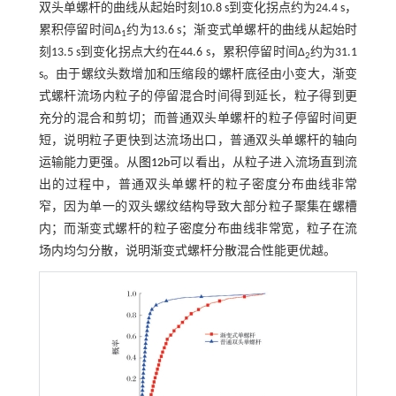
双头单螺杆的曲线从起始时刻10.8 s到变化拐点约为24.4 s，
累积停留时间∆
约为13.6 s；渐变式单螺杆的曲线从起始时
1
刻13.5 s到变化拐点大约在44.6 s，累积停留时间∆
约为31.1
2
s。由于螺纹头数增加和压缩段的螺杆底径由小变大，渐变
式螺杆流场内粒子的停留混合时间得到延长，粒子得到更
充分的混合和剪切；而普通双头单螺杆的粒子停留时间更
短，说明粒子更快到达流场出口，普通双头单螺杆的轴向
运输能力更强。从
图12b
可以看出，从粒子进入流场直到流
出的过程中，普通双头单螺杆的粒子密度分布曲线非常
窄，因为单一的双头螺纹结构导致大部分粒子聚集在螺槽
内；而渐变式螺杆的粒子密度分布曲线非常宽，粒子在流
场内均匀分散，说明渐变式螺杆分散混合性能更优越。