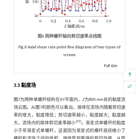
图6 两种螺杆轴向剪切速率点线图
Fig.6 Axial shear rate point-line diagrams of two types of
screws
Full size
3.3 黏度场
图7
为两种单螺杆结构在
X-Y
平面内、
Z
为800 mm处的黏度流
场云图。从
图7
的颜色可以看出，熔体在流场内随着剪切速
率的增大，黏度降低；剪切速率越小，黏度越大；黏度越
[
23
]
大，流场内的熔体剪切速率越小
。渐变式单螺杆的黏度
小于非渐变式单螺杆，这是因为渐变式的螺杆底径缩小了
螺杆和流场之间的体积，熔体受到更强的剪切作用，从而