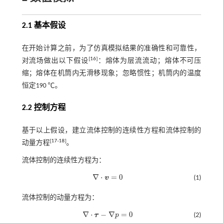
2.1 基本假设
在开始计算之前，为了仿真模拟结果的准确性和可靠性，
[
16
]
对流场做出以下假设
：熔体为层流流动；熔体不可压
缩；熔体在机筒内无滑移现象；忽略惯性；机筒内的温度
恒定190 ℃。
2.2 控制方程
基于以上假设，建立流体控制的连续性方程和流体控制的
[
17
-
18
]
动量方程
。
流体控制的连续性方程为：
∇
⋅
=
0
v
(1)
∇
⋅
v
=
0
流体控制的动量方程为：
∇
⋅
−
∇
=
0
τ
p
(2)
∇
⋅
τ
-
∇
p
=
0