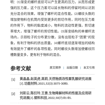
明：(1)渐变的螺杆底径可以产生更高的压力，从而形成更
强的压力差，这个压力差可以延长物料的停留时间以达到
充分混合的效果，增强了螺杆的混合性能。(2)螺纹头数的
增加使物料在机筒内受到更多的剪切作用，同时在压力差
的作用下，物料的黏度减小，物料的流动性更强，剪切速
率增大，增强了螺杆的剪切性能。(3)渐变结构的单螺杆流
场内，示踪粒子的分布更分散，没有出现粒子“团聚”的现
象，有利于物料的挤出质量。(4)螺杆底径逐渐增加的结构
有效提升了螺杆的各项性能，同时螺纹头数增加使螺纹凹
槽数量变多，更有利于物料的混合。
参考文献
原文顺序
|
出版日期
|
本文引用
黄晶晶,赵英虎,高莉,天然物质改性聚乳酸研究进展
[1]
[J].
功能材料
,
2021
,
52
(3):3075-3080.
刘彩云,陈衍玲,王景,生物降解材料的性能及应用研
[2]
究进展[J].
塑料科技
,
2022
,
50
(7):81-85.