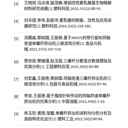
王晓珂,冯冰涛,殷茂峰,增韧改性聚乳酸基生物降解
[3]
材料研究进展[J].
塑料科技
,
2023
,
51
(12):88-93.
刘丰颉,李伟,彭新洋,聚乳酸的制备、改性及应用进
[4]
展研究[J].
塑料科技
,
2024
,
52
(5):156-160.
汤霖森,郭树国,王丽艳.基于ANSYS的带行星轮同轴
[5]
变速单螺杆挤出机三维流场分析[J].
食品与机
械
,
2021
,
37
(5):107-110.
贺存政,樊瑜瑾,赵玉程,三螺杆分散混合数值模拟及
[6]
实验分析[J].
工程塑料应用
,
2022
,
50
(5):82-88.
刘宏鑫,王丽艳,郭树国.同轴变速三螺杆挤出机的三
[7]
维流场分析[J].
包装与食品机械
,
2023
,
41
(5):87-90.
李垚,王丽艳.基于摆线针轮传动的同轴异速单螺杆
[8]
挤出机的仿真分析[J].
中国油脂
,
2023
,
49
(6):1-10.
朱玉珩,黄瑶,邹鲲,单螺杆挤出的进料均匀性分析及
[9]
其结构优化设计[J].
塑料工业
,
2022
,
50
(2):80-86.