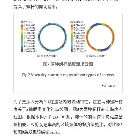
提高了螺杆的剪切速率。
图7 两种螺杆黏度流场云图
Fig.7 Viscosity contour maps of two types of screws
Full size
为了更深入分析PLA在流场内的流动特性，建立两种螺杆黏
度关于
Z
轴距离变化的点线图，
图8
为两种螺杆轴向黏度点
线图。根据本构方程
式(3)
可知，熔体的剪切速率与黏度呈
负相关，即剪切速率高的区域熔体的黏度值更小，对比
图6
和
图8
后发现该结论成立。