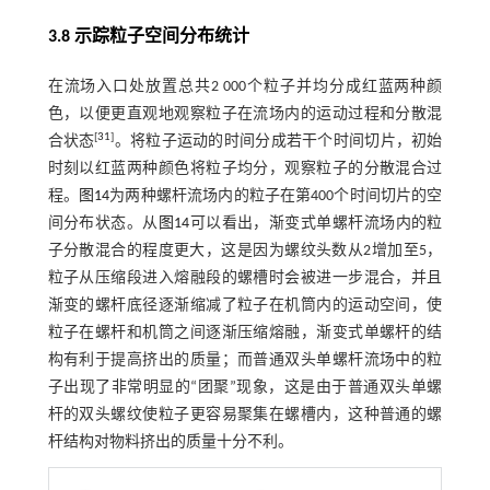
3.8 示踪粒子空间分布统计
在流场入口处放置总共2 000个粒子并均分成红蓝两种颜
色，以便更直观地观察粒子在流场内的运动过程和分散混
[
31
]
合状态
。将粒子运动的时间分成若干个时间切片，初始
时刻以红蓝两种颜色将粒子均分，观察粒子的分散混合过
程。
图14
为两种螺杆流场内的粒子在第400个时间切片的空
间分布状态。从
图14
可以看出，渐变式单螺杆流场内的粒
子分散混合的程度更大，这是因为螺纹头数从2增加至5，
粒子从压缩段进入熔融段的螺槽时会被进一步混合，并且
渐变的螺杆底径逐渐缩减了粒子在机筒内的运动空间，使
粒子在螺杆和机筒之间逐渐压缩熔融，渐变式单螺杆的结
构有利于提高挤出的质量；而普通双头单螺杆流场中的粒
子出现了非常明显的“团聚”现象，这是由于普通双头单螺
杆的双头螺纹使粒子更容易聚集在螺槽内，这种普通的螺
杆结构对物料挤出的质量十分不利。