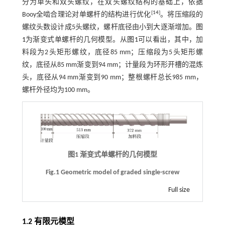
分为单头和双头螺纹，在双头螺纹结构的基础上，依据
[
14
]
Booy全啮合理论对单螺杆的结构进行优化
。将压缩段的
螺纹头数设计成5头螺纹，螺杆底径由小到大逐渐增加。
图
1
为渐变式单螺杆的几何模型。从
图1
可以看出，其中，加
料段为2头矩形螺纹，底径85 mm；压缩段为5头矩形螺
纹，底径从85 mm渐变到94 mm；计量段为环形开槽的混炼
头，底径从94 mm渐变到90 mm；整根螺杆总长985 mm，
螺杆外径均为100 mm。
图1 渐变式单螺杆的几何模型
Fig.1 Geometric model of graded single-screw
Full size
1.2 有限元模型