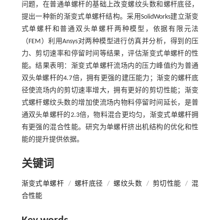
问题，在普通单螺杆的基础上改变螺纹头数和螺杆底径，
提出一种新的渐变式单螺杆结构。采用SolidWorks建立渐变
式单螺杆和普通双头单螺杆两种模型，依据有限元法
（FEM）利用Ansys对两种模型进行仿真并分析，得到的压
力、剪切速率和停留时间等结果，评估渐变式单螺杆的性
能。结果表明：渐变式单螺杆流场内的压力峰值约为普通
双头单螺杆的4.7倍，拥有更强的建压能力；渐变的螺杆底
径使流场内的剪切速率增大，拥有更好的剪切性能；渐变
式螺杆螺纹头数的增加使流场内物料停留时间延长，是普
通双头单螺杆的2.3倍，物料混合更均匀，渐变式单螺杆拥
有更强的混合性能。研究为单螺杆挤出机结构的优化和性
能的提升提供依据。
关键词
渐变式单螺杆
/
螺杆底径
/
螺纹头数
/
剪切性能
/
混
合性能