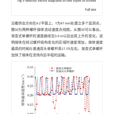
Fig.9 Velocity vector diagrams of two types of screws
Full size
沿着挤出方向在
X
-
Z
平面上、
Y
为47 mm处建立多个监测点，
图10
为两种螺杆熔体流动速度点线图。从
图10
可以看出，
渐变式单螺杆的速度曲线在0.6 m以后出现上升的变化，说
明熔体在经过螺杆结构变化的区域时速度增加，熔体速度
最高的时候比普通双头单螺杆高17.5%左右，渐变式单螺杆
加快了熔体在流场内后半程的运输。