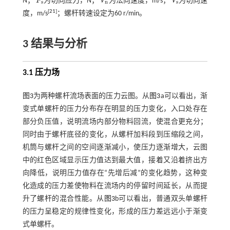
N；
F
为切向应力，N；
V
为法向速度，m/s；
V
为切向速
F
s
V
n
V
s
s
n
s
[
21
]
度，m/s
；螺杆转速设定为60 r/min。
3 结果与分析
3.1 压力场
图3
为两种螺杆流场表面的压力云图。从
图3
a可以看出，渐
变式单螺杆的压力分布存在明显的压力变化，入口处存在
部分负压值，说明流场内部分物料回流，使混合更充分；
同时由于螺杆底径的变化，从螺杆加料段到压缩段之间，
机筒与螺杆之间的空间逐渐减小，使压力逐渐增大，云图
中的红色区域显示压力值达到最大值，接着又沿着挤出方
向降低，说明压力值存在“先增后减”的变化趋势，这种变
化造成的压力差使物料在流场内的停留时间延长，从而提
升了螺杆的混合性能。从
图3
b可以看出，普通双头单螺杆
的压力呈稳定的规律性变化，形成的压力差远远小于渐变
式单螺杆。