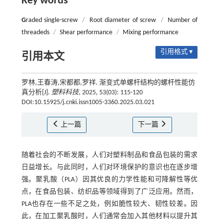
Key words
G
raded single-screw
/
Root diameter of screw
/
Number of
threadeds
/
Shear performance
/
Mixing performance
引用格式 ▾
引用本文
罗林,王春涛,宋都都,罗祥. 渐变式单螺杆结构的螺杆性能仿
真分析[J].
塑料科技
, 2025, 53(03): 115-120
DOI:10.15925/j.cnki.issn1005-3360.2025.03.021
上一篇
下一篇
随着社会的不断发展，人们对塑料制品和食品包装的需求
日益增长。与此同时，人们对环境保护的意识也在逐步增
强。聚乳酸（PLA）因其优良的力学性能和可降解性等优
点，在食品包装、纺织品等领域得到了广泛应用。然而，
PLA也存在一些不足之处，例如脆性较大、韧性较差。因
此，在加工聚乳酸时，人们通常会加入其他材料以提升其